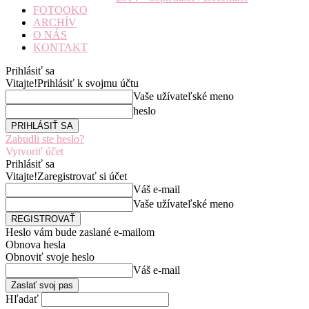
FOTOOKO
ARCHÍV
O NÁS
KONTAKT
Prihlásiť sa
Vitajte!
Prihlásiť k svojmu účtu
Vaše užívateľské meno
heslo
Zabudli ste heslo?
Vytvoriť účet
Prihlásiť sa
Vitajte!
Zaregistrovať si účet
Váš e-mail
Vaše užívateľské meno
Heslo vám bude zaslané e-mailom
Obnova hesla
Obnoviť svoje heslo
Váš e-mail
Hľadať