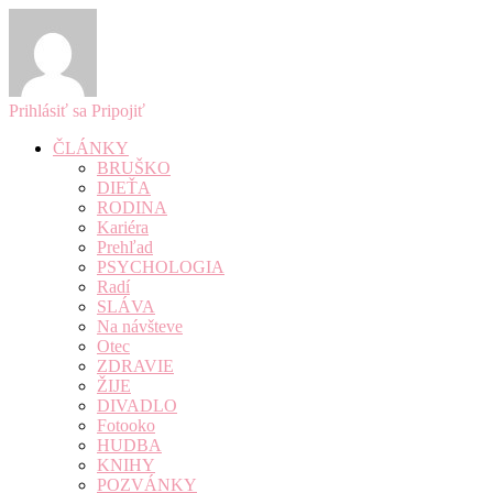
Prihlásiť sa
Pripojiť
ČLÁNKY
BRUŠKO
DIEŤA
RODINA
Kariéra
Prehľad
PSYCHOLOGIA
Radí
SLÁVA
Na návšteve
Otec
ZDRAVIE
ŽIJE
DIVADLO
Fotooko
HUDBA
KNIHY
POZVÁNKY