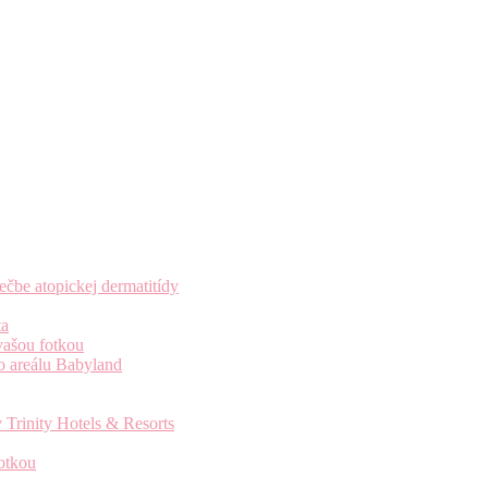
čbe atopickej dermatitídy
ta
vašou fotkou
o areálu Babyland
 Trinity Hotels & Resorts
otkou