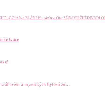
CHOLOGIA
Radí
SLÁVA
Na návšteve
Otec
ZDRAVIE
ŽIJE
DIVADLO
tské tváre
bavy!
 kráľovien a mystických bytostí zo…