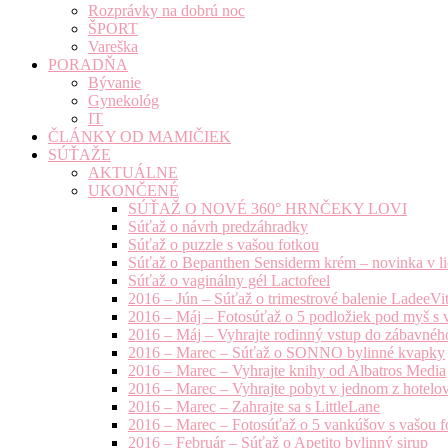
Rozprávky na dobrú noc
ŠPORT
Vareška
PORADŇA
Bývanie
Gynekológ
IT
ČLÁNKY OD MAMIČIEK
SÚŤAŽE
AKTUÁLNE
UKONČENÉ
SÚŤAŽ O NOVÉ 360° HRNČEKY LOVI
Súťaž o návrh predzáhradky
Súťaž o puzzle s vašou fotkou
Súťaž o Bepanthen Sensiderm krém – novinka v lie
Súťaž o vaginálny gél Lactofeel
2016 – Jún – Súťaž o trimestrové balenie LadeeVi
2016 – Máj – Fotosúťaž o 5 podložiek pod myš s 
2016 – Máj – Vyhrajte rodinný vstup do zábavnéh
2016 – Marec – Súťaž o SONNO bylinné kvapky
2016 – Marec – Vyhrajte knihy od Albatros Media
2016 – Marec – Vyhrajte pobyt v jednom z hotelov
2016 – Marec – Zahrajte sa s LittleLane
2016 – Marec – Fotosúťaž o 5 vankúšov s vašou f
2016 – Február – Súťaž o Apetito bylinný sirup