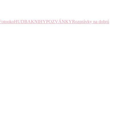
Fotooko
HUDBA
KNIHY
POZVÁNKY
Rozprávky na dobrú