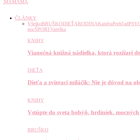
MAMAMA
ČLÁNKY
Všetko
BRUŠKO
DIEŤA
RODINA
Kariéra
Prehľad
PSY
noc
ŠPORT
Vareška
KNIHY
Vianočná knižná nádielka, ktorá rozžiari de
DIEŤA
Dieťa a zvierací miláčik: Nie je dôvod na o
KNIHY
Vstúpte do sveta bohýň, hrdiniek, mocných
BRUŠKO