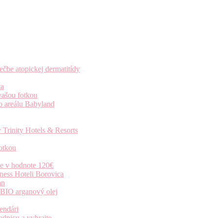
čbe atopickej dermatitídy
ta
vašou fotkou
o areálu Babyland
 Trinity Hotels & Resorts
otkou
ie v hodnote 120€
ness Hoteli Borovica
an
 BIO arganový olej
endári
dnicu a vyhrajte