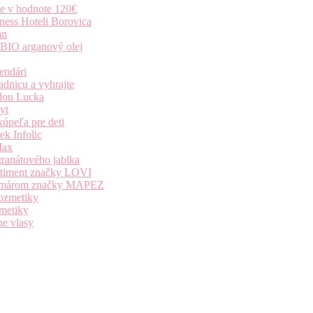
ie v hodnote 120€
ness Hoteli Borovica
an
 BIO arganový olej
endári
dnicu a vyhrajte
dou Lucka
yt
úpeľa pre deti
k Infolic
Max
granátového jablka
ortiment značky LOVI
i komárom značky MAPEZ
kozmetiky
zmetiky
ne vlasy