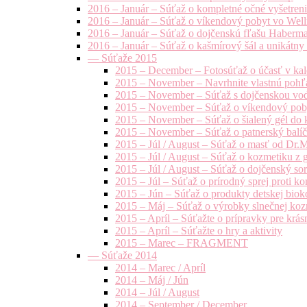
2016 – Január – Súťaž o kompletné očné vyšetren
2016 – Január – Súťaž o víkendový pobyt vo Well
2016 – Január – Súťaž o dojčenskú fľašu Haberm
2016 – Január – Súťaž o kašmírový šál a unikátny
— Súťaže 2015
2015 – December – Fotosúťaž o účasť v kal
2015 – November – Navrhnite vlastnú pohľa
2015 – November – Súťaž s dojčenskou vo
2015 – November – Súťaž o víkendový pob
2015 – November – Súťaž o šialený gél do k
2015 – November – Súťaž o patnerský balíče
2015 – Júl / August – Súťaž o masť od Dr.
2015 – Júl / August – Súťaž o kozmetiku z 
2015 – Júl / August – Súťaž o dojčenský s
2015 – Júl – Súťaž o prírodný sprej prot
2015 – Jún – Súťaž o produkty detskej bio
2015 – Máj – Súťaž o výrobky slnečnej ko
2015 – Apríl – Súťažte o prípravky pre krás
2015 – Apríl – Súťažte o hry a aktivity
2015 – Marec – FRAGMENT
— Súťaže 2014
2014 – Marec / Apríl
2014 – Máj / Jún
2014 – Júl / August
2014 – September / December