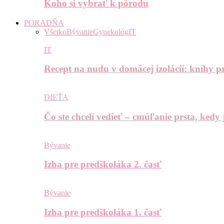
Koho si vybrať k pôrodu
PORADŇA
Všetko
Bývanie
Gynekológ
IT
IT
Recept na nudu v domácej izolácii: knihy pr
DIEŤA
Čo ste chceli vedieť – cmúľanie prsta, kedy
Bývanie
Izba pre predškoláka 2. časť
Bývanie
Izba pre predškoláka 1. časť