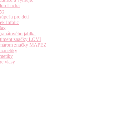
dou Lucka
yt
úpeľa pre deti
k Infolic
Max
granátového jablka
ortiment značky LOVI
i komárom značky MAPEZ
kozmetiky
zmetiky
ne vlasy