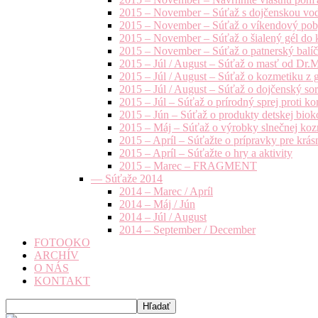
2015 – November – Súťaž s dojčenskou vo
2015 – November – Súťaž o víkendový pob
2015 – November – Súťaž o šialený gél do k
2015 – November – Súťaž o patnerský balíče
2015 – Júl / August – Súťaž o masť od Dr.
2015 – Júl / August – Súťaž o kozmetiku z 
2015 – Júl / August – Súťaž o dojčenský s
2015 – Júl – Súťaž o prírodný sprej prot
2015 – Jún – Súťaž o produkty detskej bio
2015 – Máj – Súťaž o výrobky slnečnej ko
2015 – Apríl – Súťažte o prípravky pre krás
2015 – Apríl – Súťažte o hry a aktivity
2015 – Marec – FRAGMENT
— Súťaže 2014
2014 – Marec / Apríl
2014 – Máj / Jún
2014 – Júl / August
2014 – September / December
FOTOOKO
ARCHÍV
O NÁS
KONTAKT