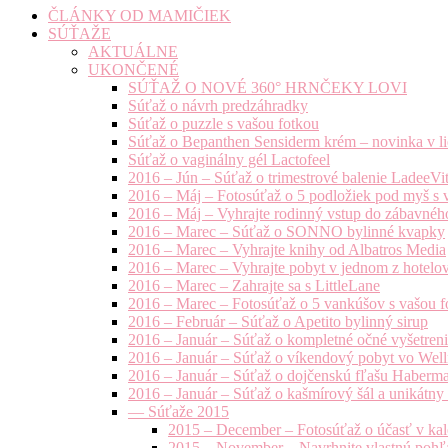
ČLÁNKY OD MAMIČIEK
SÚŤAŽE
AKTUÁLNE
UKONČENÉ
SÚŤAŽ O NOVÉ 360° HRNČEKY LOVI
Súťaž o návrh predzáhradky
Súťaž o puzzle s vašou fotkou
Súťaž o Bepanthen Sensiderm krém – novinka v lie
Súťaž o vaginálny gél Lactofeel
2016 – Jún – Súťaž o trimestrové balenie LadeeVi
2016 – Máj – Fotosúťaž o 5 podložiek pod myš s 
2016 – Máj – Vyhrajte rodinný vstup do zábavnéh
2016 – Marec – Súťaž o SONNO bylinné kvapky
2016 – Marec – Vyhrajte knihy od Albatros Media
2016 – Marec – Vyhrajte pobyt v jednom z hotelov
2016 – Marec – Zahrajte sa s LittleLane
2016 – Marec – Fotosúťaž o 5 vankúšov s vašou f
2016 – Február – Súťaž o Apetito bylinný sirup
2016 – Január – Súťaž o kompletné očné vyšetren
2016 – Január – Súťaž o víkendový pobyt vo Well
2016 – Január – Súťaž o dojčenskú fľašu Haberm
2016 – Január – Súťaž o kašmírový šál a unikátny
— Súťaže 2015
2015 – December – Fotosúťaž o účasť v kal
2015 – November – Navrhnite vlastnú pohľa