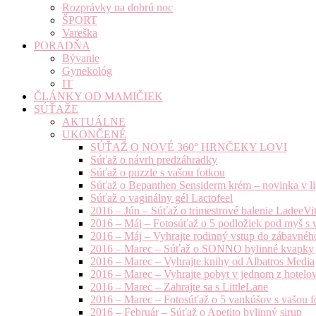
Rozprávky na dobrú noc
ŠPORT
Vareška
PORADŇA
Bývanie
Gynekológ
IT
ČLÁNKY OD MAMIČIEK
SÚŤAŽE
AKTUÁLNE
UKONČENÉ
SÚŤAŽ O NOVÉ 360° HRNČEKY LOVI
Súťaž o návrh predzáhradky
Súťaž o puzzle s vašou fotkou
Súťaž o Bepanthen Sensiderm krém – novinka v lie
Súťaž o vaginálny gél Lactofeel
2016 – Jún – Súťaž o trimestrové balenie LadeeVi
2016 – Máj – Fotosúťaž o 5 podložiek pod myš s 
2016 – Máj – Vyhrajte rodinný vstup do zábavnéh
2016 – Marec – Súťaž o SONNO bylinné kvapky
2016 – Marec – Vyhrajte knihy od Albatros Media
2016 – Marec – Vyhrajte pobyt v jednom z hotelov
2016 – Marec – Zahrajte sa s LittleLane
2016 – Marec – Fotosúťaž o 5 vankúšov s vašou f
2016 – Február – Súťaž o Apetito bylinný sirup