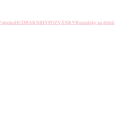
Fotooko
HUDBA
KNIHY
POZVÁNKY
Rozprávky na dobrú