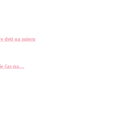
e deti na mieru
 je čas na…