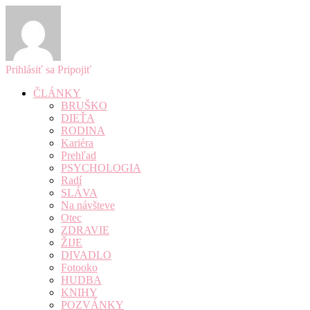
Prihlásiť sa
Pripojiť
ČLÁNKY
BRUŠKO
DIEŤA
RODINA
Kariéra
Prehľad
PSYCHOLOGIA
Radí
SLÁVA
Na návšteve
Otec
ZDRAVIE
ŽIJE
DIVADLO
Fotooko
HUDBA
KNIHY
POZVÁNKY