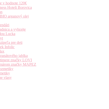
ie v hodnote 120€
ness Hoteli Borovica
an
 BIO arganový olej
endári
dnicu a vyhrajte
dou Lucka
yt
úpeľa pre deti
k Infolic
Max
granátového jablka
ortiment značky LOVI
i komárom značky MAPEZ
kozmetiky
zmetiky
ne vlasy