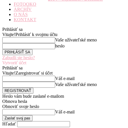
FOTOOKO
ARCHÍV
O NÁS
KONTAKT
Prihlásiť sa
Vitajte!
Prihlásiť k svojmu účtu
Vaše užívateľské meno
heslo
Zabudli ste heslo?
Vytvoriť účet
Prihlásiť sa
Vitajte!
Zaregistrovať si účet
Váš e-mail
Vaše užívateľské meno
Heslo vám bude zaslané e-mailom
Obnova hesla
Obnoviť svoje heslo
Váš e-mail
Hľadať