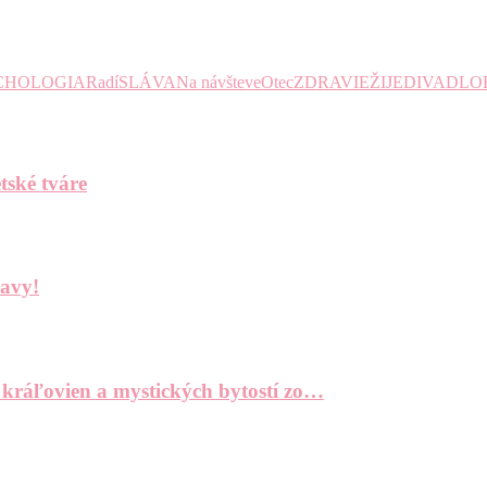
CHOLOGIA
Radí
SLÁVA
Na návšteve
Otec
ZDRAVIE
ŽIJE
DIVADLO
tské tváre
bavy!
 kráľovien a mystických bytostí zo…