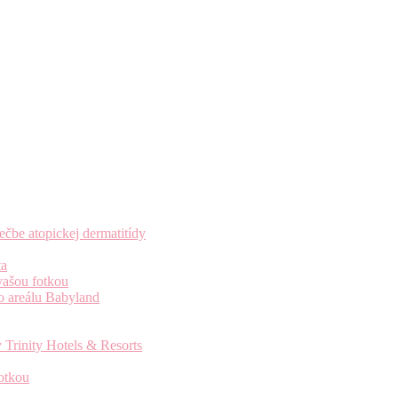
čbe atopickej dermatitídy
ta
vašou fotkou
o areálu Babyland
 Trinity Hotels & Resorts
otkou