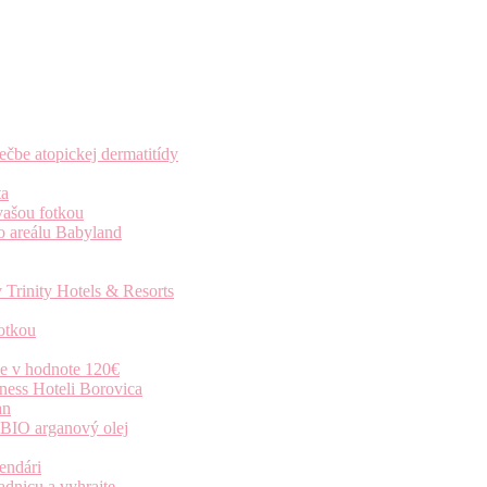
čbe atopickej dermatitídy
ta
vašou fotkou
o areálu Babyland
 Trinity Hotels & Resorts
otkou
ie v hodnote 120€
ness Hoteli Borovica
an
 BIO arganový olej
endári
dnicu a vyhrajte