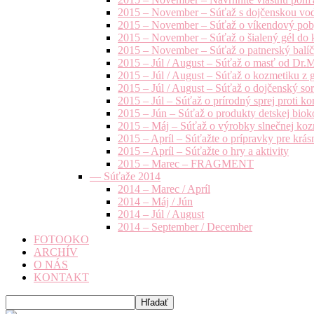
2015 – November – Súťaž s dojčenskou vo
2015 – November – Súťaž o víkendový pob
2015 – November – Súťaž o šialený gél do k
2015 – November – Súťaž o patnerský balíče
2015 – Júl / August – Súťaž o masť od Dr.
2015 – Júl / August – Súťaž o kozmetiku z 
2015 – Júl / August – Súťaž o dojčenský s
2015 – Júl – Súťaž o prírodný sprej prot
2015 – Jún – Súťaž o produkty detskej bio
2015 – Máj – Súťaž o výrobky slnečnej ko
2015 – Apríl – Súťažte o prípravky pre krás
2015 – Apríl – Súťažte o hry a aktivity
2015 – Marec – FRAGMENT
— Súťaže 2014
2014 – Marec / Apríl
2014 – Máj / Jún
2014 – Júl / August
2014 – September / December
FOTOOKO
ARCHÍV
O NÁS
KONTAKT