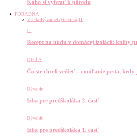
Koho si vybrať k pôrodu
PORADŇA
Všetko
Bývanie
Gynekológ
IT
IT
Recept na nudu v domácej izolácii: knihy pr
DIEŤA
Čo ste chceli vedieť – cmúľanie prsta, kedy
Bývanie
Izba pre predškoláka 2. časť
Bývanie
Izba pre predškoláka 1. časť