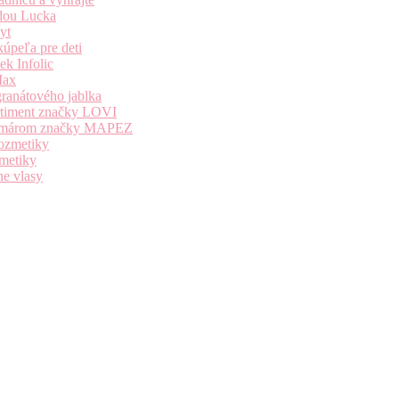
dou Lucka
yt
úpeľa pre deti
k Infolic
Max
granátového jablka
ortiment značky LOVI
i komárom značky MAPEZ
kozmetiky
zmetiky
ne vlasy