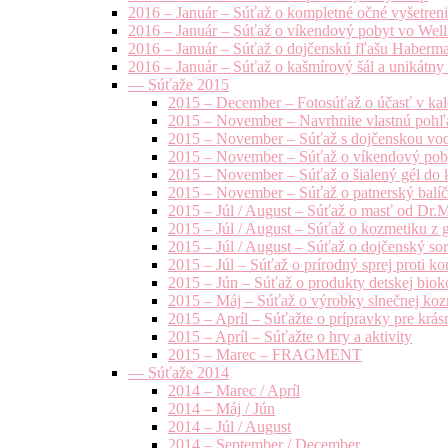
2016 – Január – Súťaž o kompletné očné vyšetren
2016 – Január – Súťaž o víkendový pobyt vo Well
2016 – Január – Súťaž o dojčenskú fľašu Haberm
2016 – Január – Súťaž o kašmírový šál a unikátny
— Súťaže 2015
2015 – December – Fotosúťaž o účasť v kal
2015 – November – Navrhnite vlastnú pohľa
2015 – November – Súťaž s dojčenskou vo
2015 – November – Súťaž o víkendový pob
2015 – November – Súťaž o šialený gél do k
2015 – November – Súťaž o patnerský balíče
2015 – Júl / August – Súťaž o masť od Dr.
2015 – Júl / August – Súťaž o kozmetiku z 
2015 – Júl / August – Súťaž o dojčenský s
2015 – Júl – Súťaž o prírodný sprej prot
2015 – Jún – Súťaž o produkty detskej bio
2015 – Máj – Súťaž o výrobky slnečnej ko
2015 – Apríl – Súťažte o prípravky pre krás
2015 – Apríl – Súťažte o hry a aktivity
2015 – Marec – FRAGMENT
— Súťaže 2014
2014 – Marec / Apríl
2014 – Máj / Jún
2014 – Júl / August
2014 – September / December