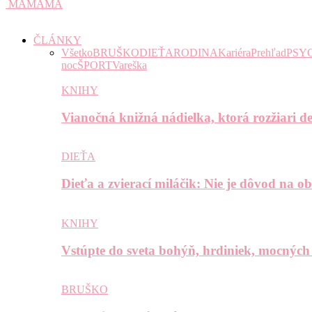
MAMAMA
ČLÁNKY
Všetko
BRUŠKO
DIEŤA
RODINA
Kariéra
Prehľad
PSY
noc
ŠPORT
Vareška
KNIHY
Vianočná knižná nádielka, ktorá rozžiari de
DIEŤA
Dieťa a zvierací miláčik: Nie je dôvod na o
KNIHY
Vstúpte do sveta bohýň, hrdiniek, mocných
BRUŠKO