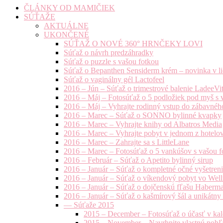
ČLÁNKY OD MAMIČIEK
SÚŤAŽE
AKTUÁLNE
UKONČENÉ
SÚŤAŽ O NOVÉ 360° HRNČEKY LOVI
Súťaž o návrh predzáhradky
Súťaž o puzzle s vašou fotkou
Súťaž o Bepanthen Sensiderm krém – novinka v lie
Súťaž o vaginálny gél Lactofeel
2016 – Jún – Súťaž o trimestrové balenie LadeeVi
2016 – Máj – Fotosúťaž o 5 podložiek pod myš s 
2016 – Máj – Vyhrajte rodinný vstup do zábavnéh
2016 – Marec – Súťaž o SONNO bylinné kvapky
2016 – Marec – Vyhrajte knihy od Albatros Media
2016 – Marec – Vyhrajte pobyt v jednom z hotelov
2016 – Marec – Zahrajte sa s LittleLane
2016 – Marec – Fotosúťaž o 5 vankúšov s vašou f
2016 – Február – Súťaž o Apetito bylinný sirup
2016 – Január – Súťaž o kompletné očné vyšetren
2016 – Január – Súťaž o víkendový pobyt vo Well
2016 – Január – Súťaž o dojčenskú fľašu Haberm
2016 – Január – Súťaž o kašmírový šál a unikátny
— Súťaže 2015
2015 – December – Fotosúťaž o účasť v kal
2015 – November – Navrhnite vlastnú pohľa