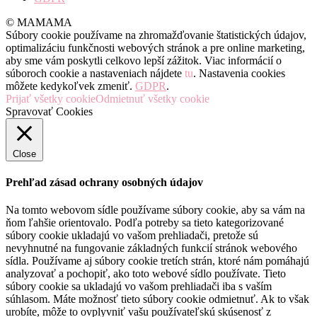
© MAMAMA
Súbory cookie používame na zhromažďovanie štatistických údajov,
optimalizáciu funkčnosti webových stránok a pre online marketing,
aby sme vám poskytli celkovo lepší zážitok. Viac informácií o
súboroch cookie a nastaveniach nájdete
tu
. Nastavenia cookies
môžete kedykoľvek zmeniť.
GDPR
.
Prijať všetky cookie
Odmietnuť všetky cookie
Spravovať Cookies
Close
Prehľad zásad ochrany osobných údajov
Na tomto webovom sídle používame súbory cookie, aby sa vám na
ňom ľahšie orientovalo. Podľa potreby sa tieto kategorizované
súbory cookie ukladajú vo vašom prehliadači, pretože sú
nevyhnutné na fungovanie základných funkcií stránok webového
sídla. Používame aj súbory cookie tretích strán, ktoré nám pomáhajú
analyzovať a pochopiť, ako toto webové sídlo používate. Tieto
súbory cookie sa ukladajú vo vašom prehliadači iba s vaším
súhlasom. Máte možnosť tieto súbory cookie odmietnuť. Ak to však
urobíte, môže to ovplyvniť vašu používateľskú skúsenosť z