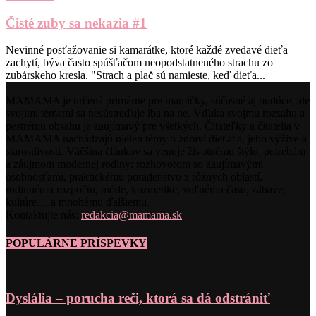
Čisté zuby sa nekazia #1
Nevinné posťažovanie si kamarátke, ktoré každé zvedavé dieťa
zachytí, býva často spúšťačom neopodstatneného strachu zo
zubárskeho kresla. "Strach a plač sú namieste, keď dieťa...
MAMAMA je určená primárne pre mamičky, súčasné aj budúce, ale
svojimi témami sa nesústreďuje iba na ne. Vďaka svojmu rozsahu a
pestrému obsahu je zaujímavý pre všetkých. Čitateľky a čitatelia v
MAMAMA nachádzajú nielen témy o zdraví dieťaťa, jeho výžive a
starostlivosti. Väčšina článkov sa venuje životnému štýlu, potrebám
a záujmom modernej rodiny: rozhovorom so zaujímavými
osobnosťami, praktickému poradenstvo z rôznych oblastí,
rodinnému rozpočtu, móde, kozmetike, voľnému času, zábave,
kultúre… a mnohému ďalšiemu.
Kontaktujte nás:
redakcia@mamama.sk
POPULÁRNE PRÍSPEVKY
Dyslália – porucha reči, ktorá sa dá odstrániť