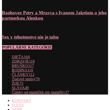
Rozhovor Petry a Mravca s Ivanom Jakešom a jeho
partnerkou Alenkou
Sex v tehotenstve nie je tabu
POPULÁRNE KATEGÓRIE
DIEŤA
164
ZDRAVIE
118
BRUŠKO
117
RODINA
116
ČLÁNKY
112
Tlačové správy
79
ŽIJE
75
SLÁVA
49
Články od mamičiek pre mamičky
37
KONTAKT
O NÁS
GDPR