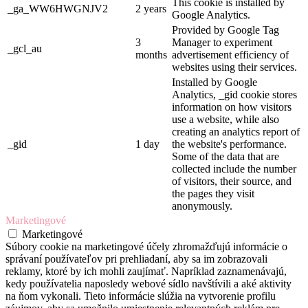
This cookie is installed by
_ga_WW6HWGNJV2
2 years
Google Analytics.
Provided by Google Tag
3
Manager to experiment
_gcl_au
months
advertisement efficiency of
websites using their services.
Installed by Google
Analytics, _gid cookie stores
information on how visitors
use a website, while also
creating an analytics report of
_gid
1 day
the website's performance.
Some of the data that are
collected include the number
of visitors, their source, and
the pages they visit
anonymously.
Marketingové
Marketingové
Súbory cookie na marketingové účely zhromažďujú informácie o
správaní používateľov pri prehliadaní, aby sa im zobrazovali
reklamy, ktoré by ich mohli zaujímať. Napríklad zaznamenávajú,
kedy používatelia naposledy webové sídlo navštívili a aké aktivity
na ňom vykonali. Tieto informácie slúžia na vytvorenie profilu