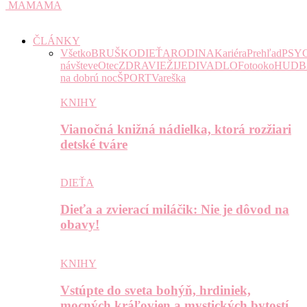
MAMAMA
ČLÁNKY
Všetko
BRUŠKO
DIEŤA
RODINA
Kariéra
Prehľad
PSY
návšteve
Otec
ZDRAVIE
ŽIJE
DIVADLO
Fotooko
HUDB
na dobrú noc
ŠPORT
Vareška
KNIHY
Vianočná knižná nádielka, ktorá rozžiari
detské tváre
DIEŤA
Dieťa a zvierací miláčik: Nie je dôvod na
obavy!
KNIHY
Vstúpte do sveta bohýň, hrdiniek,
mocných kráľovien a mystických bytostí