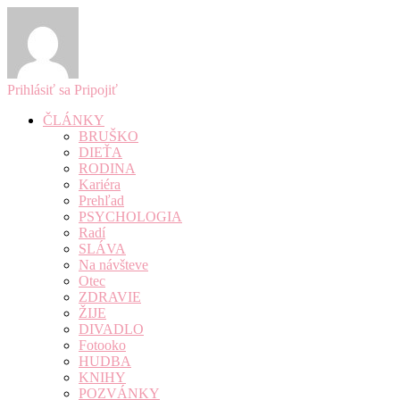
Prihlásiť sa
Pripojiť
ČLÁNKY
BRUŠKO
DIEŤA
RODINA
Kariéra
Prehľad
PSYCHOLOGIA
Radí
SLÁVA
Na návšteve
Otec
ZDRAVIE
ŽIJE
DIVADLO
Fotooko
HUDBA
KNIHY
POZVÁNKY