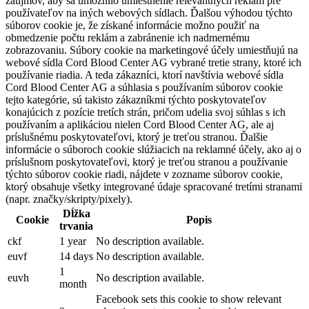
záujmov, aby sa umožnilo umiestnenie relevantných reklám pre
používateľov na iných webových sídlach. Ďalšou výhodou týchto
súborov cookie je, že získané informácie možno použiť na
obmedzenie počtu reklám a zabránenie ich nadmernému
zobrazovaniu. Súbory cookie na marketingové účely umiestňujú na
webové sídla Cord Blood Center AG vybrané tretie strany, ktoré ich
používanie riadia. A teda zákazníci, ktorí navštívia webové sídla
Cord Blood Center AG a súhlasia s používaním súborov cookie
tejto kategórie, sú takisto zákazníkmi týchto poskytovateľov
konajúcich z pozície tretích strán, pričom udelia svoj súhlas s ich
používaním a aplikáciou nielen Cord Blood Center AG, ale aj
príslušnému poskytovateľovi, ktorý je treťou stranou. Ďalšie
informácie o súboroch cookie slúžiacich na reklamné účely, ako aj o
príslušnom poskytovateľovi, ktorý je treťou stranou a používanie
týchto súborov cookie riadi, nájdete v zozname súborov cookie,
ktorý obsahuje všetky integrované údaje spracované tretími stranami
(napr. značky/skripty/pixely).
Dĺžka
Cookie
Popis
trvania
ckf
1 year
No description available.
euvf
14 days
No description available.
1
euvh
No description available.
month
Facebook sets this cookie to show relevant