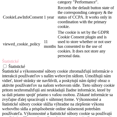
category "Performance".
Records the default button state of
the corresponding category & the
CookieLawInfoConsent
1 year
status of CCPA. It works only in
coordination with the primary
cookie.
The cookie is set by the GDPR
Cookie Consent plugin and is
11
used to store whether or not user
viewed_cookie_policy
months
has consented to the use of
cookies. It does not store any
personal data.
Štatistické
Štatistické
Štatistické a výkonnostné súbory cookie zhromažďujú informácie o
interakcii používateľov s naším webovým sídlom. Umožňujú nám
vidieť, ktoré stránky ste navštívili, a poskytujú nám úplný obraz o
aktivite používateľov na našom webovom sídle. Tieto súbory cookie
pritom nezhromažďujú ani neukladajú žiadne informácie, ktoré by
sa dali priamo spojiť priamo s vašou osobou. Získané informácie sa
zvyčajne ďalej spracúvajú v súhrnnej forme. Výkonnostné a
štatistické súbory cookie slúžia výhradne na zlepšenie výkonu
webového sídla a prispôsobenie online skúsenosti potrebám
používateľa. Výkonnostné a štatistické súbory cookie sa používajú