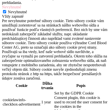
prehliadania.
Nevyhnutné
Nevyhnutné
Vždy zapnuté
Pre nevyhnutne potrebné súbory cookie. Tieto súbory cookie vám
umožňujú zorientovať sa na stránkach nášho webového sídla a
používať funkcie podľa vlastných preferencií. Bez nich by sme vám
nedokázali zabezpečiť základné služby, napr. ukladanie
predchádzajúcej činnosti ako napríklad vami zvolené nastavenie
súborov cookie. Tieto súbory cookie používa výhradne Cord Blood
Center AG, preto sa označujú ako súbory cookie prvej strany.
Používajú sa iba vtedy, keď naše webové sídlo navštívite, a
zvyčajne sa vymažú po zatvorení prehliadača. Okrem toho slúžia na
zabezpečenie optimalizovaného zobrazenia webového sídla, ak naň
vstupujete z mobilného zariadenia, aby ste zbytočne nespotrebovali
veľký objem dát. Súbory cookie navyše zjednodušujú zmenu
protokolu stránok z http na https, takže bezpečnosť prenášaných
údajov zostáva zaručená.
Dĺžka
Cookie
Popis
trvania
Set by the GDPR Cookie
Consent plugin, this cookie is
cookielawinfo-
1 year
used to record the user consent for
checkbox-advertisement
the cookies in the