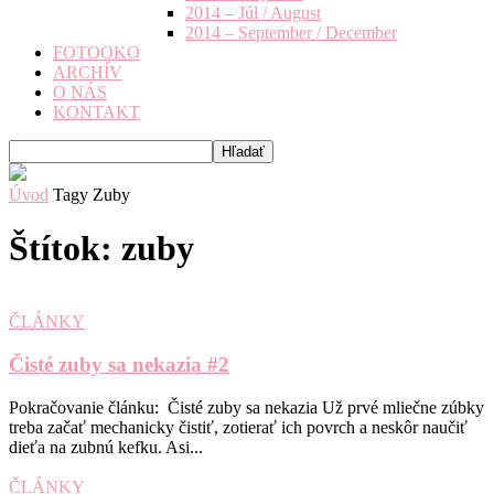
2014 – Júl / August
2014 – September / December
FOTOOKO
ARCHÍV
O NÁS
KONTAKT
Úvod
Tagy
Zuby
Štítok: zuby
ČLÁNKY
Čisté zuby sa nekazia #2
Pokračovanie článku: Čisté zuby sa nekazia Už prvé mliečne zúbky
treba začať mechanicky čistiť, zotierať ich povrch a neskôr naučiť
dieťa na zubnú kefku. Asi...
ČLÁNKY