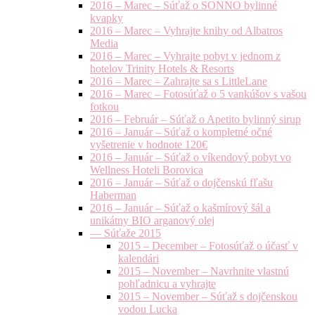
2016 – Marec – Súťaž o SONNO bylinné
kvapky
2016 – Marec – Vyhrajte knihy od Albatros
Media
2016 – Marec – Vyhrajte pobyt v jednom z
hotelov Trinity Hotels & Resorts
2016 – Marec – Zahrajte sa s LittleLane
2016 – Marec – Fotosúťaž o 5 vankúšov s vašou
fotkou
2016 – Február – Súťaž o Apetito bylinný sirup
2016 – Január – Súťaž o kompletné očné
vyšetrenie v hodnote 120€
2016 – Január – Súťaž o víkendový pobyt vo
Wellness Hoteli Borovica
2016 – Január – Súťaž o dojčenskú fľašu
Haberman
2016 – Január – Súťaž o kašmírový šál a
unikátny BIO arganový olej
— Súťaže 2015
2015 – December – Fotosúťaž o účasť v
kalendári
2015 – November – Navrhnite vlastnú
pohľadnicu a vyhrajte
2015 – November – Súťaž s dojčenskou
vodou Lucka