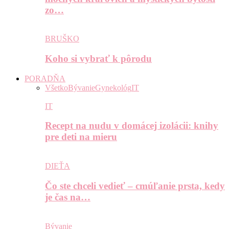
zo…
BRUŠKO
Koho si vybrať k pôrodu
PORADŇA
Všetko
Bývanie
Gynekológ
IT
IT
Recept na nudu v domácej izolácii: knihy
pre deti na mieru
DIEŤA
Čo ste chceli vedieť – cmúľanie prsta, kedy
je čas na…
Bývanie