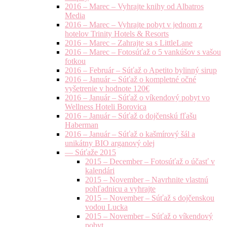
2016 – Marec – Vyhrajte knihy od Albatros
Media
2016 – Marec – Vyhrajte pobyt v jednom z
hotelov Trinity Hotels & Resorts
2016 – Marec – Zahrajte sa s LittleLane
2016 – Marec – Fotosúťaž o 5 vankúšov s vašou
fotkou
2016 – Február – Súťaž o Apetito bylinný sirup
2016 – Január – Súťaž o kompletné očné
vyšetrenie v hodnote 120€
2016 – Január – Súťaž o víkendový pobyt vo
Wellness Hoteli Borovica
2016 – Január – Súťaž o dojčenskú fľašu
Haberman
2016 – Január – Súťaž o kašmírový šál a
unikátny BIO arganový olej
— Súťaže 2015
2015 – December – Fotosúťaž o účasť v
kalendári
2015 – November – Navrhnite vlastnú
pohľadnicu a vyhrajte
2015 – November – Súťaž s dojčenskou
vodou Lucka
2015 – November – Súťaž o víkendový
pobyt