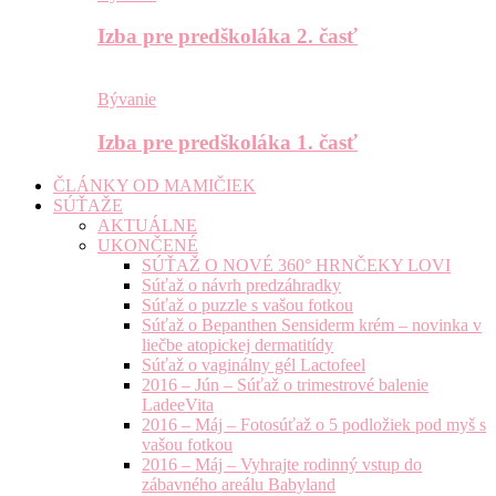
Izba pre predškoláka 2. časť
Bývanie
Izba pre predškoláka 1. časť
ČLÁNKY OD MAMIČIEK
SÚŤAŽE
AKTUÁLNE
UKONČENÉ
SÚŤAŽ O NOVÉ 360° HRNČEKY LOVI
Súťaž o návrh predzáhradky
Súťaž o puzzle s vašou fotkou
Súťaž o Bepanthen Sensiderm krém – novinka v
liečbe atopickej dermatitídy
Súťaž o vaginálny gél Lactofeel
2016 – Jún – Súťaž o trimestrové balenie
LadeeVita
2016 – Máj – Fotosúťaž o 5 podložiek pod myš s
vašou fotkou
2016 – Máj – Vyhrajte rodinný vstup do
zábavného areálu Babyland