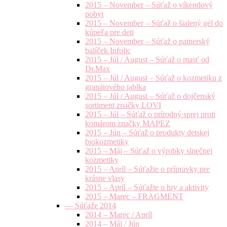
2015 – November – Súťaž o víkendový
pobyt
2015 – November – Súťaž o šialený gél do
kúpeľa pre deti
2015 – November – Súťaž o patnerský
balíček Infolic
2015 – Júl / August – Súťaž o masť od
Dr.Max
2015 – Júl / August – Súťaž o kozmetiku z
granátového jablka
2015 – Júl / August – Súťaž o dojčenský
sortiment značky LOVI
2015 – Júl – Súťaž o prírodný sprej proti
komárom značky MAPEZ
2015 – Jún – Súťaž o produkty detskej
biokozmetiky
2015 – Máj – Súťaž o výrobky slnečnej
kozmetiky
2015 – Apríl – Súťažte o prípravky pre
krásne vlasy
2015 – Apríl – Súťažte o hry a aktivity
2015 – Marec – FRAGMENT
— Súťaže 2014
2014 – Marec / Apríl
2014 – Máj / Jún