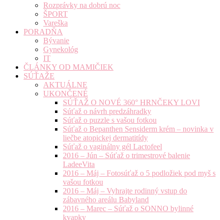
Rozprávky na dobrú noc
ŠPORT
Vareška
PORADŇA
Bývanie
Gynekológ
IT
ČLÁNKY OD MAMIČIEK
SÚŤAŽE
AKTUÁLNE
UKONČENÉ
SÚŤAŽ O NOVÉ 360° HRNČEKY LOVI
Súťaž o návrh predzáhradky
Súťaž o puzzle s vašou fotkou
Súťaž o Bepanthen Sensiderm krém – novinka v
liečbe atopickej dermatitídy
Súťaž o vaginálny gél Lactofeel
2016 – Jún – Súťaž o trimestrové balenie
LadeeVita
2016 – Máj – Fotosúťaž o 5 podložiek pod myš s
vašou fotkou
2016 – Máj – Vyhrajte rodinný vstup do
zábavného areálu Babyland
2016 – Marec – Súťaž o SONNO bylinné
kvapky