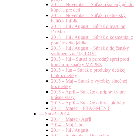
2015 – November – Súťaž o šialený gél do
kúpeľa pre deti
2015 – November – Súťaž o patnerský
balíček Infolic
2015 – Júl / August – Súťaž o masť od
Dr.Max
2015 – Júl / August – Súťaž o kozmetiku z
granátového jablka
2015 – Júl / August – Súťaž o dojčenský
sortiment značky LOVI
2015 – Júl – Súťaž o prírodný sprej proti
komárom značky MAPEZ
2015 – Jún – Súťaž o produkty detskej
biokozmetiky
2015 – Máj – Súťaž o výrobky slnečnej
kozmetiky
2015 – Apríl – Súťažte o prípravky pre
krásne vlasy
2015 – Apríl – Súťažte o hry a aktivity
2015 – Marec – FRAGMENT
— Súťaže 2014
2014 – Marec / Apríl
2014 – Máj / Jún
2014 – Júl / August
2014 – September / December