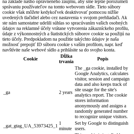
na základe nášho oprávneného záujmu, aby sme lepšie porozumeli
správaniu používateľov na tomto webovom sídle. Tieto súbory
cookie však môžete kedykoľvek deaktivovať pomocou nižšie
uvedených tlačidiel alebo cez nastavenia v svojom prehliadači. Ak
ste nám samostatne udelili súhlas so spracúvaním vašich osobných
údajov na reklamné účely vrátane vytvorenia zákazníckeho profilu,
údaje z výkonnostných a štatistických súborov cookie sa použijú na
tieto účely. Predpokladom na použitie takýchto údajov je naša
možnosť prepojiť ID súboru cookie s vaším profilom, napr. keď
navštívite naše webové sídlo a prihlásite sa do svojho konta.
Dĺžka
Cookie
Popis
trvania
The _ga cookie, installed by
Google Analytics, calculates
visitor, session and campaign
data and also keeps track of
site usage for the site's
_ga
2 years
analytics report. The cookie
stores information
anonymously and assigns a
randomly generated number
to recognize unique visitors.
1
Set by Google to distinguish
_gat_gtag_UA_53973425_1
minute
users.