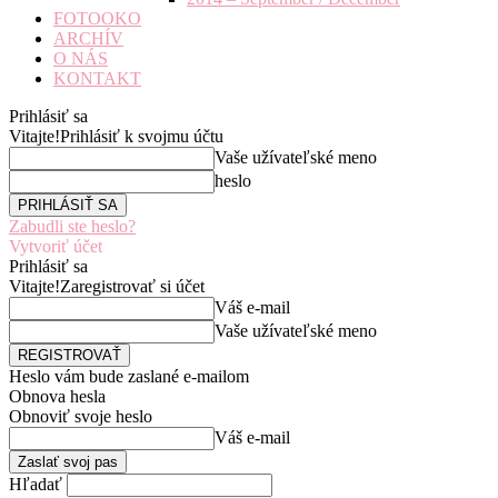
FOTOOKO
ARCHÍV
O NÁS
KONTAKT
Prihlásiť sa
Vitajte!
Prihlásiť k svojmu účtu
Vaše užívateľské meno
heslo
Zabudli ste heslo?
Vytvoriť účet
Prihlásiť sa
Vitajte!
Zaregistrovať si účet
Váš e-mail
Vaše užívateľské meno
Heslo vám bude zaslané e-mailom
Obnova hesla
Obnoviť svoje heslo
Váš e-mail
Hľadať