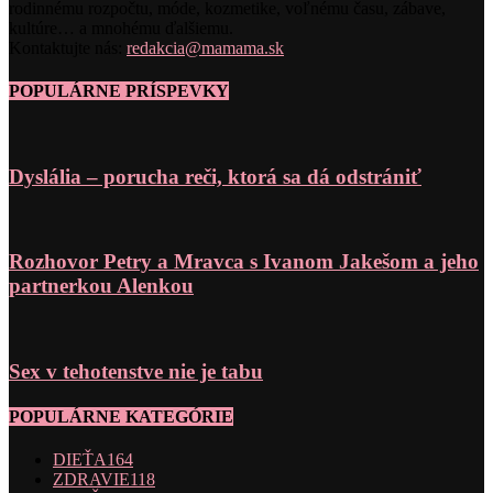
rodinnému rozpočtu, móde, kozmetike, voľnému času, zábave,
kultúre… a mnohému ďalšiemu.
Kontaktujte nás:
redakcia@mamama.sk
POPULÁRNE PRÍSPEVKY
Dyslália – porucha reči, ktorá sa dá odstrániť
Rozhovor Petry a Mravca s Ivanom Jakešom a jeho
partnerkou Alenkou
Sex v tehotenstve nie je tabu
POPULÁRNE KATEGÓRIE
DIEŤA
164
ZDRAVIE
118