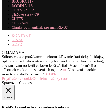
BRUŠKO
117
RODINA
116
ČLÁNKY
112
Tlačové správy
79
ŽIJE
75
SLÁVA
49
Články od mamičiek pre mamičky
37
KONTAKT
O NÁS
GDPR
© MAMAMA
Súbory cookie používame na zhromažďovanie štatistických údajov,
optimalizáciu funkčnosti webových stránok a pre online marketing,
aby sme vám poskytli celkovo lepší zážitok. Viac informácií o
súboroch cookie a nastaveniach nájdete
tu
. Nastavenia cookies
môžete kedykoľvek zmeniť.
GDPR
.
Prijať všetky cookie
Odmietnuť všetky cookie
Spravovať Cookies
Close
Prehľad zásad ochrany osobných údajov