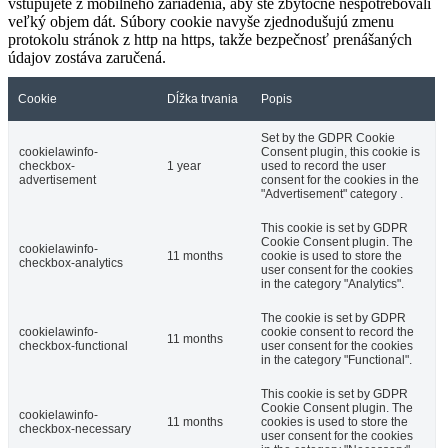
vstupujete z mobilného zariadenia, aby ste zbytočne nespotrebovali
veľký objem dát. Súbory cookie navyše zjednodušujú zmenu
protokolu stránok z http na https, takže bezpečnosť prenášaných
údajov zostáva zaručená.
Cookie
Dĺžka trvania
Popis
Set by the GDPR Cookie
cookielawinfo-
Consent plugin, this cookie is
checkbox-
1 year
used to record the user
advertisement
consent for the cookies in the
"Advertisement" category .
This cookie is set by GDPR
Cookie Consent plugin. The
cookielawinfo-
11 months
cookie is used to store the
checkbox-analytics
user consent for the cookies
in the category "Analytics".
The cookie is set by GDPR
cookielawinfo-
cookie consent to record the
11 months
checkbox-functional
user consent for the cookies
in the category "Functional".
This cookie is set by GDPR
Cookie Consent plugin. The
cookielawinfo-
11 months
cookies is used to store the
checkbox-necessary
user consent for the cookies