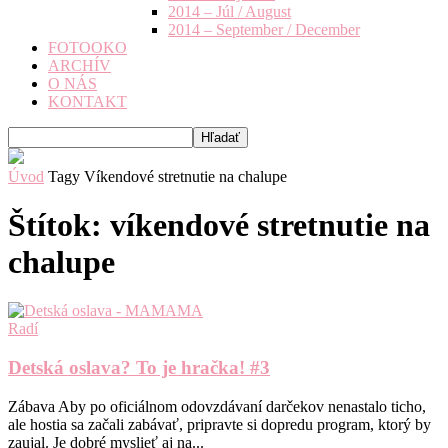
2014 – Júl / August
2014 – September / December
FOTOOKO
ARCHÍV
O NÁS
KONTAKT
Úvod
Tagy
Víkendové stretnutie na chalupe
Štítok: víkendové stretnutie na
chalupe
Radí
Detská oslava? To je hračka! #3
Zábava Aby po oficiálnom odovzdávaní darčekov nenastalo ticho,
ale hostia sa začali zabávať, pripravte si dopredu program, ktorý by
zaujal. Je dobré myslieť aj na...