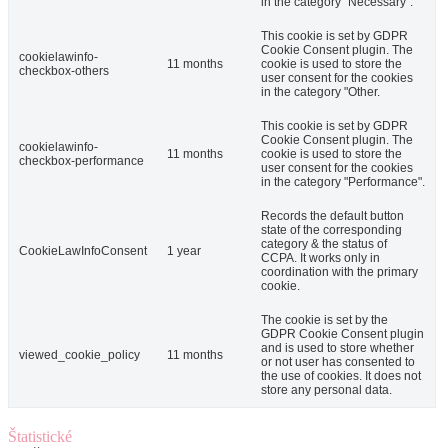
in the category "Necessary".
This cookie is set by GDPR
Cookie Consent plugin. The
cookielawinfo-
11 months
cookie is used to store the
checkbox-others
user consent for the cookies
in the category "Other.
This cookie is set by GDPR
Cookie Consent plugin. The
cookielawinfo-
11 months
cookie is used to store the
checkbox-performance
user consent for the cookies
in the category "Performance".
Records the default button
state of the corresponding
category & the status of
CookieLawInfoConsent
1 year
CCPA. It works only in
coordination with the primary
cookie.
The cookie is set by the
GDPR Cookie Consent plugin
and is used to store whether
viewed_cookie_policy
11 months
or not user has consented to
the use of cookies. It does not
store any personal data.
Štatistické