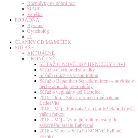
Rozprávky na dobrú noc
ŠPORT
Vareška
PORADŇA
Bývanie
Gynekológ
IT
ČLÁNKY OD MAMIČIEK
SÚŤAŽE
AKTUÁLNE
UKONČENÉ
SÚŤAŽ O NOVÉ 360° HRNČEKY LOVI
Súťaž o návrh predzáhradky
Súťaž o puzzle s vašou fotkou
Súťaž o Bepanthen Sensiderm krém – novinka v
liečbe atopickej dermatitídy
Súťaž o vaginálny gél Lactofeel
2016 – Jún – Súťaž o trimestrové balenie
LadeeVita
2016 – Máj – Fotosúťaž o 5 podložiek pod myš s
vašou fotkou
2016 – Máj – Vyhrajte rodinný vstup do
zábavného areálu Babyland
2016 – Marec – Súťaž o SONNO bylinné
kvapky