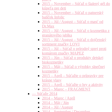
2015 – November – Súťaž o šialený gél do
kúpeľa pre deti
2015 – November – Súťaž o patnerský
balíček Infolic
2015 – Júl / August – Súťaž o masť od
Dr.Max
2015 – Júl / August – Súťaž o kozmetiku z
granátového jablka
2015 – Júl / August – Súťaž o dojčenský
sortiment značky LOVI
2015 – Júl – Súťaž o prírodný sprej proti
komárom značky MAPEZ
2015 – Jún – Súťaž o produkty detskej
biokozmetiky
2015 – Máj – Súťaž o výrobky slnečnej
kozmetiky
2015 – Apríl – Súťažte o prípravky pre
krásne vlasy
2015 – Apríl – Súťažte o hry a aktivity
2015 – Marec – FRAGMENT
— Súťaže 2014
2014 – Marec / Apríl
2014 – Máj / Jún
2014 – Júl / August
2014 – September / December