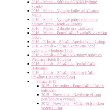
2016 – Marec – Súťaž o SONNO bylinné
kvapky
2016 – Marec – Vyhrajte knihy od Albatros
Media
2016 – Marec – Vyhrajte pobyt v jednom z
hotelov Trinity Hotels & Resorts
2016 – Marec – Zahrajte sa s LittleLane
2016 – Marec – Fotosúťaž o 5 vankúšov s vašou
fotkou
2016 – Február – Súťaž o Apetito bylinný sirup
2016 – Január – Súťaž o kompletné očné
vyšetrenie v hodnote 120€
2016 – Január – Súťaž o víkendový pobyt vo
Wellness Hoteli Borovica
2016 – Január – Súťaž o dojčenskú fľašu
Haberman
2016 – Január – Súťaž o kašmírový šál a
unikátny BIO arganový olej
— Súťaže 2015
2015 – December – Fotosúťaž o účasť v
kalendári
2015 – November – Navrhnite vlastnú
pohľadnicu a vyhrajte
2015 – November – Súťaž s dojčenskou
vodou Lucka