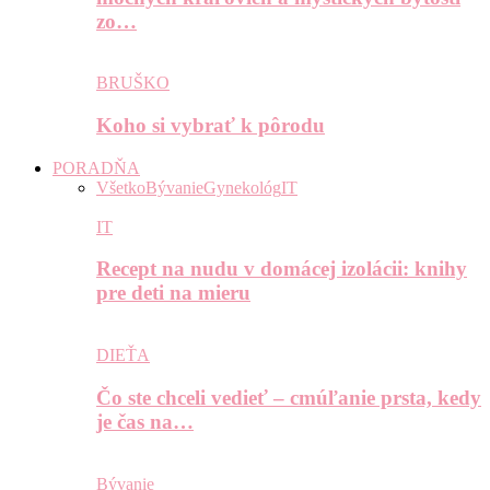
zo…
BRUŠKO
Koho si vybrať k pôrodu
PORADŇA
Všetko
Bývanie
Gynekológ
IT
IT
Recept na nudu v domácej izolácii: knihy
pre deti na mieru
DIEŤA
Čo ste chceli vedieť – cmúľanie prsta, kedy
je čas na…
Bývanie