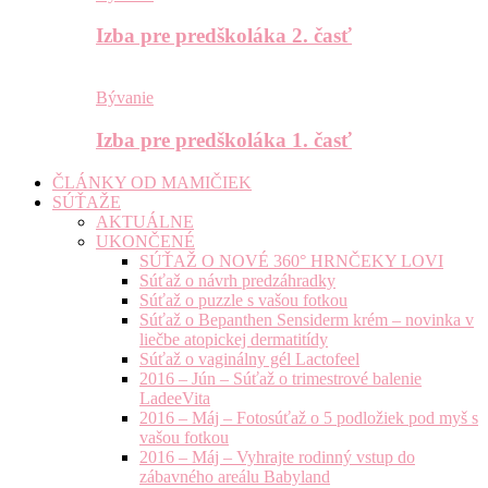
Izba pre predškoláka 2. časť
Bývanie
Izba pre predškoláka 1. časť
ČLÁNKY OD MAMIČIEK
SÚŤAŽE
AKTUÁLNE
UKONČENÉ
SÚŤAŽ O NOVÉ 360° HRNČEKY LOVI
Súťaž o návrh predzáhradky
Súťaž o puzzle s vašou fotkou
Súťaž o Bepanthen Sensiderm krém – novinka v
liečbe atopickej dermatitídy
Súťaž o vaginálny gél Lactofeel
2016 – Jún – Súťaž o trimestrové balenie
LadeeVita
2016 – Máj – Fotosúťaž o 5 podložiek pod myš s
vašou fotkou
2016 – Máj – Vyhrajte rodinný vstup do
zábavného areálu Babyland