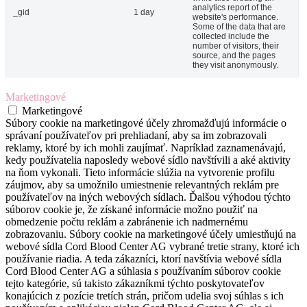
analytics report of the
_gid
1 day
website's performance.
Some of the data that are
collected include the
number of visitors, their
source, and the pages
they visit anonymously.
Marketingové
Marketingové
Súbory cookie na marketingové účely zhromažďujú informácie o
správaní používateľov pri prehliadaní, aby sa im zobrazovali
reklamy, ktoré by ich mohli zaujímať. Napríklad zaznamenávajú,
kedy používatelia naposledy webové sídlo navštívili a aké aktivity
na ňom vykonali. Tieto informácie slúžia na vytvorenie profilu
záujmov, aby sa umožnilo umiestnenie relevantných reklám pre
používateľov na iných webových sídlach. Ďalšou výhodou týchto
súborov cookie je, že získané informácie možno použiť na
obmedzenie počtu reklám a zabránenie ich nadmernému
zobrazovaniu. Súbory cookie na marketingové účely umiestňujú na
webové sídla Cord Blood Center AG vybrané tretie strany, ktoré ich
používanie riadia. A teda zákazníci, ktorí navštívia webové sídla
Cord Blood Center AG a súhlasia s používaním súborov cookie
tejto kategórie, sú takisto zákazníkmi týchto poskytovateľov
konajúcich z pozície tretích strán, pričom udelia svoj súhlas s ich