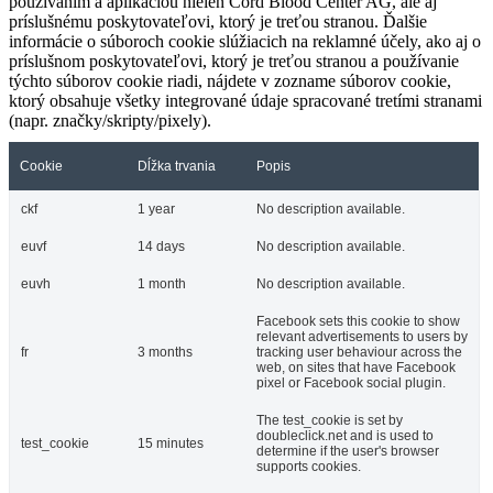
používaním a aplikáciou nielen Cord Blood Center AG, ale aj
príslušnému poskytovateľovi, ktorý je treťou stranou. Ďalšie
informácie o súboroch cookie slúžiacich na reklamné účely, ako aj o
príslušnom poskytovateľovi, ktorý je treťou stranou a používanie
týchto súborov cookie riadi, nájdete v zozname súborov cookie,
ktorý obsahuje všetky integrované údaje spracované tretími stranami
(napr. značky/skripty/pixely).
Cookie
Dĺžka trvania
Popis
ckf
1 year
No description available.
euvf
14 days
No description available.
euvh
1 month
No description available.
Facebook sets this cookie to show
relevant advertisements to users by
fr
3 months
tracking user behaviour across the
web, on sites that have Facebook
pixel or Facebook social plugin.
The test_cookie is set by
doubleclick.net and is used to
test_cookie
15 minutes
determine if the user's browser
supports cookies.