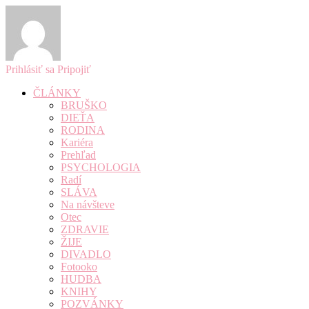
Prihlásiť sa
Pripojiť
ČLÁNKY
BRUŠKO
DIEŤA
RODINA
Kariéra
Prehľad
PSYCHOLOGIA
Radí
SLÁVA
Na návšteve
Otec
ZDRAVIE
ŽIJE
DIVADLO
Fotooko
HUDBA
KNIHY
POZVÁNKY