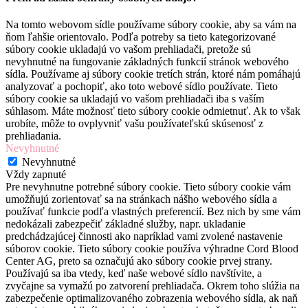
Na tomto webovom sídle používame súbory cookie, aby sa vám na
ňom ľahšie orientovalo. Podľa potreby sa tieto kategorizované
súbory cookie ukladajú vo vašom prehliadači, pretože sú
nevyhnutné na fungovanie základných funkcií stránok webového
sídla. Používame aj súbory cookie tretích strán, ktoré nám pomáhajú
analyzovať a pochopiť, ako toto webové sídlo používate. Tieto
súbory cookie sa ukladajú vo vašom prehliadači iba s vaším
súhlasom. Máte možnosť tieto súbory cookie odmietnuť. Ak to však
urobíte, môže to ovplyvniť vašu používateľskú skúsenosť z
prehliadania.
Nevyhnutné
Nevyhnutné
Vždy zapnuté
Pre nevyhnutne potrebné súbory cookie. Tieto súbory cookie vám
umožňujú zorientovať sa na stránkach nášho webového sídla a
používať funkcie podľa vlastných preferencií. Bez nich by sme vám
nedokázali zabezpečiť základné služby, napr. ukladanie
predchádzajúcej činnosti ako napríklad vami zvolené nastavenie
súborov cookie. Tieto súbory cookie používa výhradne Cord Blood
Center AG, preto sa označujú ako súbory cookie prvej strany.
Používajú sa iba vtedy, keď naše webové sídlo navštívite, a
zvyčajne sa vymažú po zatvorení prehliadača. Okrem toho slúžia na
zabezpečenie optimalizovaného zobrazenia webového sídla, ak naň