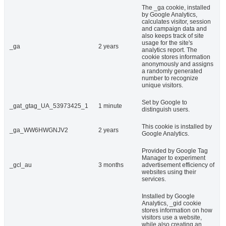
The _ga cookie, installed
by Google Analytics,
calculates visitor, session
and campaign data and
also keeps track of site
usage for the site's
_ga
2 years
analytics report. The
cookie stores information
anonymously and assigns
a randomly generated
number to recognize
unique visitors.
Set by Google to
_gat_gtag_UA_53973425_1
1 minute
distinguish users.
This cookie is installed by
_ga_WW6HWGNJV2
2 years
Google Analytics.
Provided by Google Tag
Manager to experiment
_gcl_au
3 months
advertisement efficiency of
websites using their
services.
Installed by Google
Analytics, _gid cookie
stores information on how
visitors use a website,
while also creating an