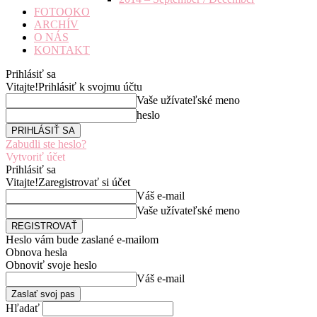
FOTOOKO
ARCHÍV
O NÁS
KONTAKT
Prihlásiť sa
Vitajte!
Prihlásiť k svojmu účtu
Vaše užívateľské meno
heslo
Zabudli ste heslo?
Vytvoriť účet
Prihlásiť sa
Vitajte!
Zaregistrovať si účet
Váš e-mail
Vaše užívateľské meno
Heslo vám bude zaslané e-mailom
Obnova hesla
Obnoviť svoje heslo
Váš e-mail
Hľadať