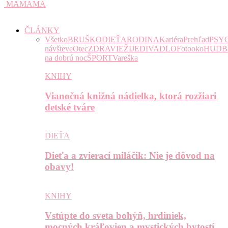
MAMAMA
ČLÁNKY
Všetko
BRUŠKO
DIEŤA
RODINA
Kariéra
Prehľad
PSY
návšteve
Otec
ZDRAVIE
ŽIJE
DIVADLO
Fotooko
HUDB
na dobrú noc
ŠPORT
Vareška
KNIHY
Vianočná knižná nádielka, ktorá rozžiari
detské tváre
DIEŤA
Dieťa a zvierací miláčik: Nie je dôvod na
obavy!
KNIHY
Vstúpte do sveta bohýň, hrdiniek,
mocných kráľovien a mystických bytostí