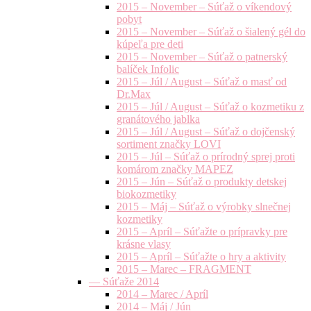
2015 – November – Súťaž o víkendový
pobyt
2015 – November – Súťaž o šialený gél do
kúpeľa pre deti
2015 – November – Súťaž o patnerský
balíček Infolic
2015 – Júl / August – Súťaž o masť od
Dr.Max
2015 – Júl / August – Súťaž o kozmetiku z
granátového jablka
2015 – Júl / August – Súťaž o dojčenský
sortiment značky LOVI
2015 – Júl – Súťaž o prírodný sprej proti
komárom značky MAPEZ
2015 – Jún – Súťaž o produkty detskej
biokozmetiky
2015 – Máj – Súťaž o výrobky slnečnej
kozmetiky
2015 – Apríl – Súťažte o prípravky pre
krásne vlasy
2015 – Apríl – Súťažte o hry a aktivity
2015 – Marec – FRAGMENT
— Súťaže 2014
2014 – Marec / Apríl
2014 – Máj / Jún