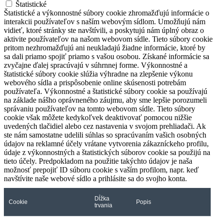
Štatistické
Štatistické a výkonnostné súbory cookie zhromažďujú informácie o
interakcii používateľov s naším webovým sídlom. Umožňujú nám
vidieť, ktoré stránky ste navštívili, a poskytujú nám úplný obraz o
aktivite používateľov na našom webovom sídle. Tieto súbory cookie
pritom nezhromažďujú ani neukladajú žiadne informácie, ktoré by
sa dali priamo spojiť priamo s vašou osobou. Získané informácie sa
zvyčajne ďalej spracúvajú v súhrnnej forme. Výkonnostné a
štatistické súbory cookie slúžia výhradne na zlepšenie výkonu
webového sídla a prispôsobenie online skúsenosti potrebám
používateľa. Výkonnostné a štatistické súbory cookie sa používajú
na základe nášho oprávneného záujmu, aby sme lepšie porozumeli
správaniu používateľov na tomto webovom sídle. Tieto súbory
cookie však môžete kedykoľvek deaktivovať pomocou nižšie
uvedených tlačidiel alebo cez nastavenia v svojom prehliadači. Ak
ste nám samostatne udelili súhlas so spracúvaním vašich osobných
údajov na reklamné účely vrátane vytvorenia zákazníckeho profilu,
údaje z výkonnostných a štatistických súborov cookie sa použijú na
tieto účely. Predpokladom na použitie takýchto údajov je naša
možnosť prepojiť ID súboru cookie s vaším profilom, napr. keď
navštívite naše webové sídlo a prihlásite sa do svojho konta.
Dĺžka
Cookie
Popis
trvania