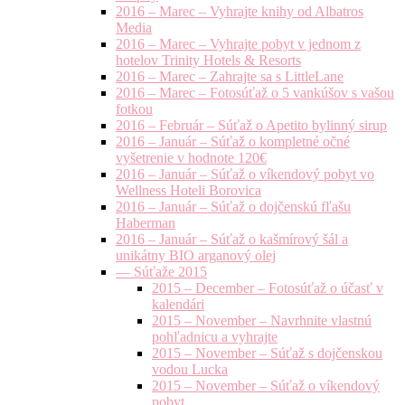
2016 – Marec – Vyhrajte knihy od Albatros
Media
2016 – Marec – Vyhrajte pobyt v jednom z
hotelov Trinity Hotels & Resorts
2016 – Marec – Zahrajte sa s LittleLane
2016 – Marec – Fotosúťaž o 5 vankúšov s vašou
fotkou
2016 – Február – Súťaž o Apetito bylinný sirup
2016 – Január – Súťaž o kompletné očné
vyšetrenie v hodnote 120€
2016 – Január – Súťaž o víkendový pobyt vo
Wellness Hoteli Borovica
2016 – Január – Súťaž o dojčenskú fľašu
Haberman
2016 – Január – Súťaž o kašmírový šál a
unikátny BIO arganový olej
— Súťaže 2015
2015 – December – Fotosúťaž o účasť v
kalendári
2015 – November – Navrhnite vlastnú
pohľadnicu a vyhrajte
2015 – November – Súťaž s dojčenskou
vodou Lucka
2015 – November – Súťaž o víkendový
pobyt