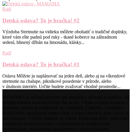
Radí
Detská oslava? To je hračka! #2
Výzdoba Stretnutie na vidieku môžete obohatiť o tradičné doplnky,
ktoré vám ešte padnú pod ruky - tkané koberce na záhradnom
sedení, hlinený džbán na limonádu, klásky...
Radí
Detská oslava? To je hračka! #1
Oslava Môžete ju naplánovať na jeden deň, alebo aj na víkendové
stretnutie na chalupe, piknikové posedenie v prírode, alebo
v útulnom interiéri. Určite budete zvažovať vhodné prostredie...
MAMAMA je určená primárne pre mamičky, súčasné aj budúce, ale
svojimi témami sa nesústreďuje iba na ne. Vďaka svojmu rozsahu a
pestrému obsahu je zaujímavý pre všetkých. Čitateľky a čitatelia v
MAMAMA nachádzajú nielen témy o zdraví dieťaťa, jeho výžive a
starostlivosti. Väčšina článkov sa venuje životnému štýlu, potrebám
a záujmom modernej rodiny: rozhovorom so zaujímavými
osobnosťami, praktickému poradenstvo z rôznych oblastí,