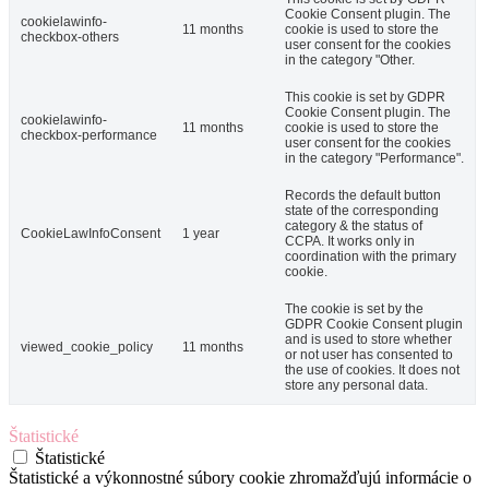
Cookie Consent plugin. The
cookielawinfo-
11 months
cookie is used to store the
checkbox-others
user consent for the cookies
in the category "Other.
This cookie is set by GDPR
Cookie Consent plugin. The
cookielawinfo-
11 months
cookie is used to store the
checkbox-performance
user consent for the cookies
in the category "Performance".
Records the default button
state of the corresponding
category & the status of
CookieLawInfoConsent
1 year
CCPA. It works only in
coordination with the primary
cookie.
The cookie is set by the
GDPR Cookie Consent plugin
and is used to store whether
viewed_cookie_policy
11 months
or not user has consented to
the use of cookies. It does not
store any personal data.
Štatistické
Štatistické
Štatistické a výkonnostné súbory cookie zhromažďujú informácie o