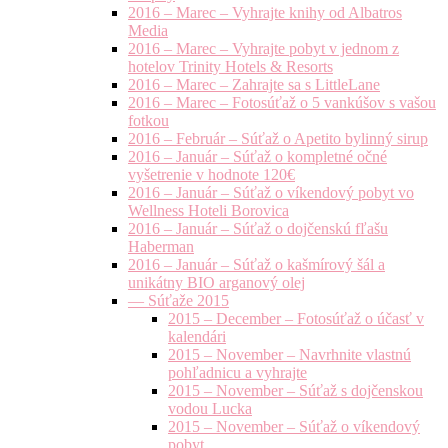
2016 – Marec – Vyhrajte knihy od Albatros
Media
2016 – Marec – Vyhrajte pobyt v jednom z
hotelov Trinity Hotels & Resorts
2016 – Marec – Zahrajte sa s LittleLane
2016 – Marec – Fotosúťaž o 5 vankúšov s vašou
fotkou
2016 – Február – Súťaž o Apetito bylinný sirup
2016 – Január – Súťaž o kompletné očné
vyšetrenie v hodnote 120€
2016 – Január – Súťaž o víkendový pobyt vo
Wellness Hoteli Borovica
2016 – Január – Súťaž o dojčenskú fľašu
Haberman
2016 – Január – Súťaž o kašmírový šál a
unikátny BIO arganový olej
— Súťaže 2015
2015 – December – Fotosúťaž o účasť v
kalendári
2015 – November – Navrhnite vlastnú
pohľadnicu a vyhrajte
2015 – November – Súťaž s dojčenskou
vodou Lucka
2015 – November – Súťaž o víkendový
pobyt