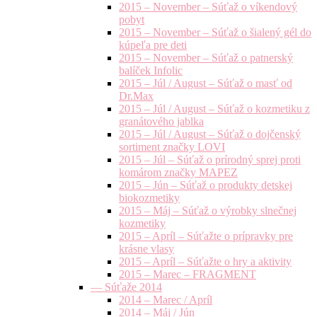
2015 – November – Súťaž o víkendový
pobyt
2015 – November – Súťaž o šialený gél do
kúpeľa pre deti
2015 – November – Súťaž o patnerský
balíček Infolic
2015 – Júl / August – Súťaž o masť od
Dr.Max
2015 – Júl / August – Súťaž o kozmetiku z
granátového jablka
2015 – Júl / August – Súťaž o dojčenský
sortiment značky LOVI
2015 – Júl – Súťaž o prírodný sprej proti
komárom značky MAPEZ
2015 – Jún – Súťaž o produkty detskej
biokozmetiky
2015 – Máj – Súťaž o výrobky slnečnej
kozmetiky
2015 – Apríl – Súťažte o prípravky pre
krásne vlasy
2015 – Apríl – Súťažte o hry a aktivity
2015 – Marec – FRAGMENT
— Súťaže 2014
2014 – Marec / Apríl
2014 – Máj / Jún