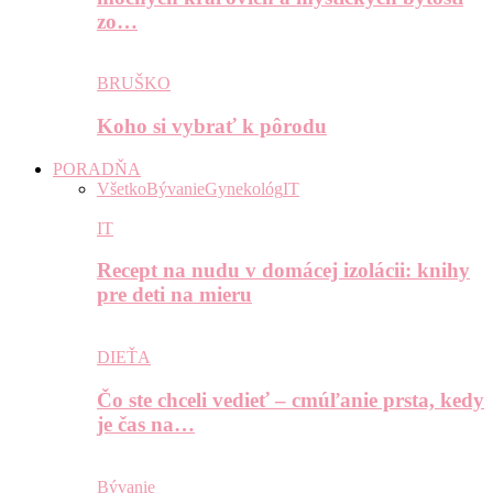
zo…
BRUŠKO
Koho si vybrať k pôrodu
PORADŇA
Všetko
Bývanie
Gynekológ
IT
IT
Recept na nudu v domácej izolácii: knihy
pre deti na mieru
DIEŤA
Čo ste chceli vedieť – cmúľanie prsta, kedy
je čas na…
Bývanie