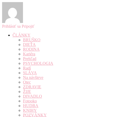
Prihlásiť sa
Pripojiť
ČLÁNKY
BRUŠKO
DIEŤA
RODINA
Kariéra
Prehľad
PSYCHOLOGIA
Radí
SLÁVA
Na návšteve
Otec
ZDRAVIE
ŽIJE
DIVADLO
Fotooko
HUDBA
KNIHY
POZVÁNKY