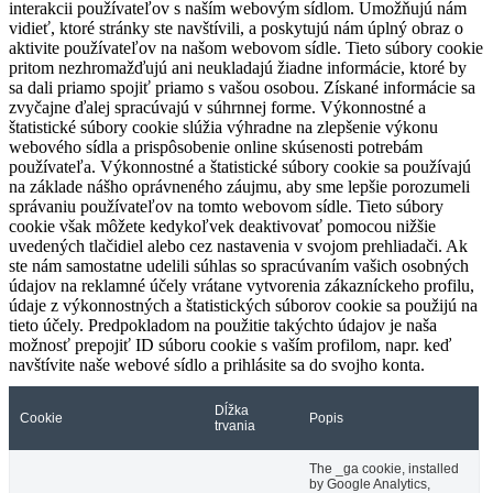
interakcii používateľov s naším webovým sídlom. Umožňujú nám
vidieť, ktoré stránky ste navštívili, a poskytujú nám úplný obraz o
aktivite používateľov na našom webovom sídle. Tieto súbory cookie
pritom nezhromažďujú ani neukladajú žiadne informácie, ktoré by
sa dali priamo spojiť priamo s vašou osobou. Získané informácie sa
zvyčajne ďalej spracúvajú v súhrnnej forme. Výkonnostné a
štatistické súbory cookie slúžia výhradne na zlepšenie výkonu
webového sídla a prispôsobenie online skúsenosti potrebám
používateľa. Výkonnostné a štatistické súbory cookie sa používajú
na základe nášho oprávneného záujmu, aby sme lepšie porozumeli
správaniu používateľov na tomto webovom sídle. Tieto súbory
cookie však môžete kedykoľvek deaktivovať pomocou nižšie
uvedených tlačidiel alebo cez nastavenia v svojom prehliadači. Ak
ste nám samostatne udelili súhlas so spracúvaním vašich osobných
údajov na reklamné účely vrátane vytvorenia zákazníckeho profilu,
údaje z výkonnostných a štatistických súborov cookie sa použijú na
tieto účely. Predpokladom na použitie takýchto údajov je naša
možnosť prepojiť ID súboru cookie s vaším profilom, napr. keď
navštívite naše webové sídlo a prihlásite sa do svojho konta.
Dĺžka
Cookie
Popis
trvania
The _ga cookie, installed
by Google Analytics,