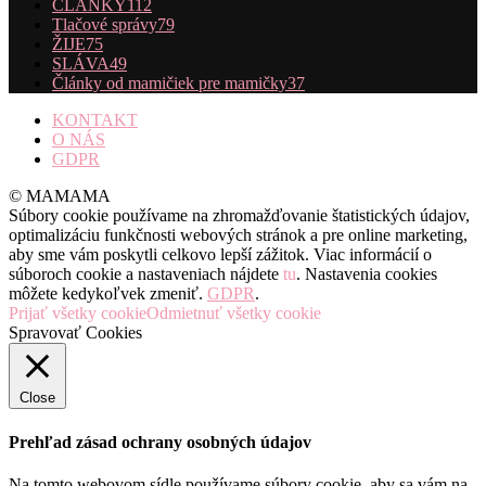
ČLÁNKY
112
Tlačové správy
79
ŽIJE
75
SLÁVA
49
Články od mamičiek pre mamičky
37
KONTAKT
O NÁS
GDPR
© MAMAMA
Súbory cookie používame na zhromažďovanie štatistických údajov,
optimalizáciu funkčnosti webových stránok a pre online marketing,
aby sme vám poskytli celkovo lepší zážitok. Viac informácií o
súboroch cookie a nastaveniach nájdete
tu
. Nastavenia cookies
môžete kedykoľvek zmeniť.
GDPR
.
Prijať všetky cookie
Odmietnuť všetky cookie
Spravovať Cookies
Close
Prehľad zásad ochrany osobných údajov
Na tomto webovom sídle používame súbory cookie, aby sa vám na