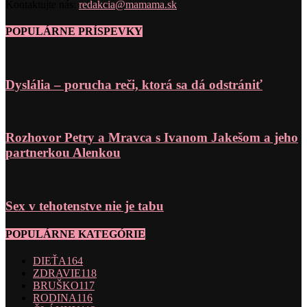
Kontaktujte nás:
redakcia@mamama.sk
POPULÁRNE PRÍSPEVKY
Dyslália – porucha reči, ktorá sa dá odstrániť
Rozhovor Petry a Mravca s Ivanom Jakešom a jeho
partnerkou Alenkou
Sex v tehotenstve nie je tabu
POPULÁRNE KATEGÓRIE
DIEŤA
164
ZDRAVIE
118
BRUŠKO
117
RODINA
116