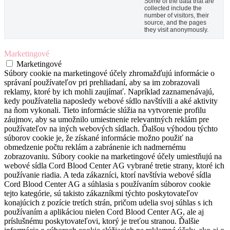
Some of the data that are
collected include the
number of visitors, their
source, and the pages
they visit anonymously.
Marketingové
Marketingové
Súbory cookie na marketingové účely zhromažďujú informácie o
správaní používateľov pri prehliadaní, aby sa im zobrazovali
reklamy, ktoré by ich mohli zaujímať. Napríklad zaznamenávajú,
kedy používatelia naposledy webové sídlo navštívili a aké aktivity
na ňom vykonali. Tieto informácie slúžia na vytvorenie profilu
záujmov, aby sa umožnilo umiestnenie relevantných reklám pre
používateľov na iných webových sídlach. Ďalšou výhodou týchto
súborov cookie je, že získané informácie možno použiť na
obmedzenie počtu reklám a zabránenie ich nadmernému
zobrazovaniu. Súbory cookie na marketingové účely umiestňujú na
webové sídla Cord Blood Center AG vybrané tretie strany, ktoré ich
používanie riadia. A teda zákazníci, ktorí navštívia webové sídla
Cord Blood Center AG a súhlasia s používaním súborov cookie
tejto kategórie, sú takisto zákazníkmi týchto poskytovateľov
konajúcich z pozície tretích strán, pričom udelia svoj súhlas s ich
používaním a aplikáciou nielen Cord Blood Center AG, ale aj
príslušnému poskytovateľovi, ktorý je treťou stranou. Ďalšie