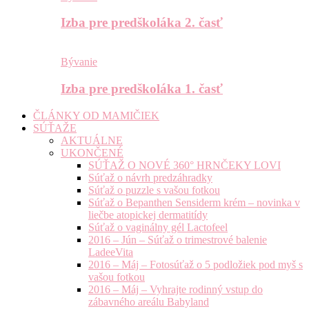
Izba pre predškoláka 2. časť
Bývanie
Izba pre predškoláka 1. časť
ČLÁNKY OD MAMIČIEK
SÚŤAŽE
AKTUÁLNE
UKONČENÉ
SÚŤAŽ O NOVÉ 360° HRNČEKY LOVI
Súťaž o návrh predzáhradky
Súťaž o puzzle s vašou fotkou
Súťaž o Bepanthen Sensiderm krém – novinka v
liečbe atopickej dermatitídy
Súťaž o vaginálny gél Lactofeel
2016 – Jún – Súťaž o trimestrové balenie
LadeeVita
2016 – Máj – Fotosúťaž o 5 podložiek pod myš s
vašou fotkou
2016 – Máj – Vyhrajte rodinný vstup do
zábavného areálu Babyland