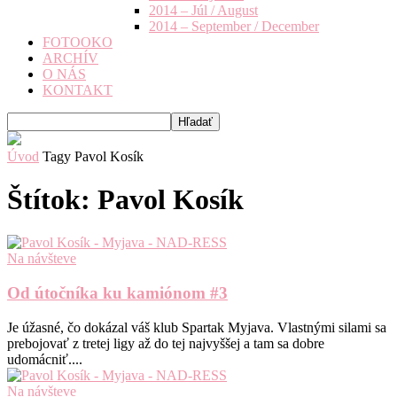
2014 – Júl / August
2014 – September / December
FOTOOKO
ARCHÍV
O NÁS
KONTAKT
Úvod
Tagy
Pavol Kosík
Štítok: Pavol Kosík
Na návšteve
Od útočníka ku kamiónom #3
Je úžasné, čo dokázal váš klub Spartak Myjava. Vlastnými silami sa
prebojovať z tretej ligy až do tej najvyššej a tam sa dobre
udomácniť....
Na návšteve