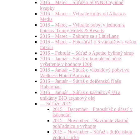
2016 – Marec – Súťaž o SONNO bylinné
kvapky
2016 – Marec – Vyhrajte knihy od Albatros
Media
2016 – Marec – Vyhrajte pobyt v jednom z
hotelov Trinity Hotels & Resorts
2016 – Marec – Zahrajte sa s LittleLane
2016 – Marec – Fotosúťaž o 5 vankúšov s vašou
fotkou
2016 – Február – Súťaž o Apetito bylinný sirup
2016 – Január – Súťaž o kompletné očné
vyšetrenie v hodnote 120€
2016 – Január – Súťaž o víkendový pobyt vo
Wellness Hoteli Borovica
2016 – Január – Súťaž o dojčenskú fľašu
Haberman
2016 – Január – Súťaž o kašmírový šál a
unikátny BIO arganový olej
— Súťaže 2015
2015 – December – Fotosúťaž o účasť v
kalendári
2015 – November – Navrhnite vlastnú
pohľadnicu a vyhrajte
2015 – November – Súťaž s dojčenskou
vodou Lucka