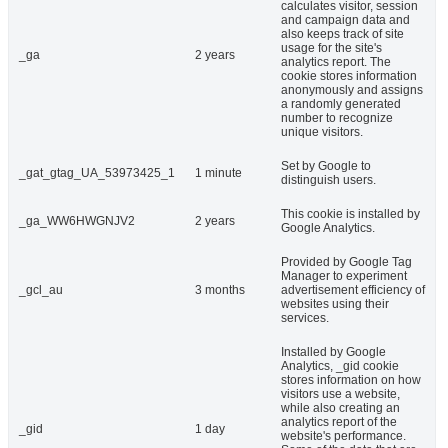
calculates visitor, session
and campaign data and
also keeps track of site
usage for the site's
_ga
2 years
analytics report. The
cookie stores information
anonymously and assigns
a randomly generated
number to recognize
unique visitors.
Set by Google to
_gat_gtag_UA_53973425_1
1 minute
distinguish users.
This cookie is installed by
_ga_WW6HWGNJV2
2 years
Google Analytics.
Provided by Google Tag
Manager to experiment
_gcl_au
3 months
advertisement efficiency of
websites using their
services.
Installed by Google
Analytics, _gid cookie
stores information on how
visitors use a website,
while also creating an
analytics report of the
_gid
1 day
website's performance.