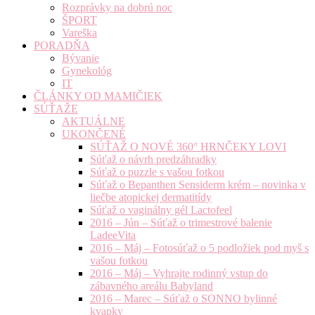
Rozprávky na dobrú noc
ŠPORT
Vareška
PORADŇA
Bývanie
Gynekológ
IT
ČLÁNKY OD MAMIČIEK
SÚŤAŽE
AKTUÁLNE
UKONČENÉ
SÚŤAŽ O NOVÉ 360° HRNČEKY LOVI
Súťaž o návrh predzáhradky
Súťaž o puzzle s vašou fotkou
Súťaž o Bepanthen Sensiderm krém – novinka v
liečbe atopickej dermatitídy
Súťaž o vaginálny gél Lactofeel
2016 – Jún – Súťaž o trimestrové balenie
LadeeVita
2016 – Máj – Fotosúťaž o 5 podložiek pod myš s
vašou fotkou
2016 – Máj – Vyhrajte rodinný vstup do
zábavného areálu Babyland
2016 – Marec – Súťaž o SONNO bylinné
kvapky