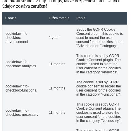
protokolu stránok z http na https, takže bezpečnosť prenášaných
údajov zostáva zaručená.
Cookie
Dĺžka trvania
Popis
Set by the GDPR Cookie
cookielawinfo-
Consent plugin, this cookie is
checkbox-
1 year
used to record the user
advertisement
consent for the cookies in the
"Advertisement" category .
This cookie is set by GDPR
Cookie Consent plugin. The
cookielawinfo-
11 months
cookie is used to store the
checkbox-analytics
user consent for the cookies
in the category "Analytics".
The cookie is set by GDPR
cookielawinfo-
cookie consent to record the
11 months
checkbox-functional
user consent for the cookies
in the category "Functional".
This cookie is set by GDPR
Cookie Consent plugin. The
cookielawinfo-
11 months
cookies is used to store the
checkbox-necessary
user consent for the cookies
in the category "Necessary".
This cookie is set by GDPR