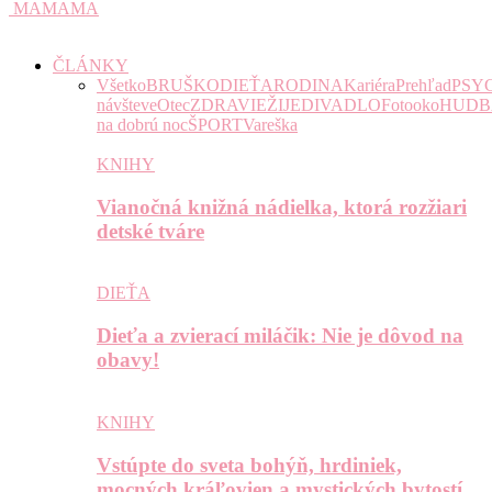
MAMAMA
ČLÁNKY
Všetko
BRUŠKO
DIEŤA
RODINA
Kariéra
Prehľad
PSY
návšteve
Otec
ZDRAVIE
ŽIJE
DIVADLO
Fotooko
HUDB
na dobrú noc
ŠPORT
Vareška
KNIHY
Vianočná knižná nádielka, ktorá rozžiari
detské tváre
DIEŤA
Dieťa a zvierací miláčik: Nie je dôvod na
obavy!
KNIHY
Vstúpte do sveta bohýň, hrdiniek,
mocných kráľovien a mystických bytostí