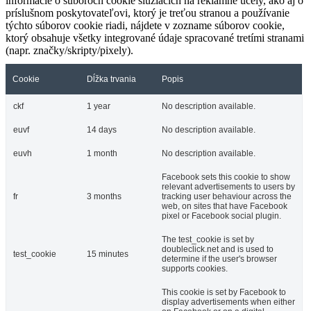
informácie o súboroch cookie slúžiacich na reklamné účely, ako aj o
príslušnom poskytovateľovi, ktorý je treťou stranou a používanie
týchto súborov cookie riadi, nájdete v zozname súborov cookie,
ktorý obsahuje všetky integrované údaje spracované tretími stranami
(napr. značky/skripty/pixely).
Cookie
Dĺžka trvania
Popis
ckf
1 year
No description available.
euvf
14 days
No description available.
euvh
1 month
No description available.
Facebook sets this cookie to show
relevant advertisements to users by
fr
3 months
tracking user behaviour across the
web, on sites that have Facebook
pixel or Facebook social plugin.
The test_cookie is set by
doubleclick.net and is used to
test_cookie
15 minutes
determine if the user's browser
supports cookies.
This cookie is set by Facebook to
display advertisements when either