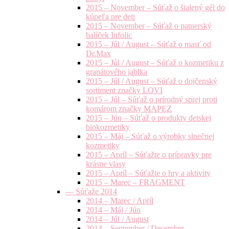
2015 – November – Súťaž o šialený gél do
kúpeľa pre deti
2015 – November – Súťaž o patnerský
balíček Infolic
2015 – Júl / August – Súťaž o masť od
Dr.Max
2015 – Júl / August – Súťaž o kozmetiku z
granátového jablka
2015 – Júl / August – Súťaž o dojčenský
sortiment značky LOVI
2015 – Júl – Súťaž o prírodný sprej proti
komárom značky MAPEZ
2015 – Jún – Súťaž o produkty detskej
biokozmetiky
2015 – Máj – Súťaž o výrobky slnečnej
kozmetiky
2015 – Apríl – Súťažte o prípravky pre
krásne vlasy
2015 – Apríl – Súťažte o hry a aktivity
2015 – Marec – FRAGMENT
— Súťaže 2014
2014 – Marec / Apríl
2014 – Máj / Jún
2014 – Júl / August
2014 – September / December