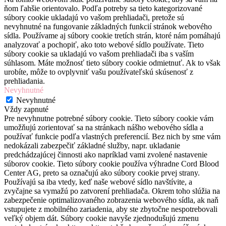
ňom ľahšie orientovalo. Podľa potreby sa tieto kategorizované
súbory cookie ukladajú vo vašom prehliadači, pretože sú
nevyhnutné na fungovanie základných funkcií stránok webového
sídla. Používame aj súbory cookie tretích strán, ktoré nám pomáhajú
analyzovať a pochopiť, ako toto webové sídlo používate. Tieto
súbory cookie sa ukladajú vo vašom prehliadači iba s vaším
súhlasom. Máte možnosť tieto súbory cookie odmietnuť. Ak to však
urobíte, môže to ovplyvniť vašu používateľskú skúsenosť z
prehliadania.
Nevyhnutné
Nevyhnutné
Vždy zapnuté
Pre nevyhnutne potrebné súbory cookie. Tieto súbory cookie vám
umožňujú zorientovať sa na stránkach nášho webového sídla a
používať funkcie podľa vlastných preferencií. Bez nich by sme vám
nedokázali zabezpečiť základné služby, napr. ukladanie
predchádzajúcej činnosti ako napríklad vami zvolené nastavenie
súborov cookie. Tieto súbory cookie používa výhradne Cord Blood
Center AG, preto sa označujú ako súbory cookie prvej strany.
Používajú sa iba vtedy, keď naše webové sídlo navštívite, a
zvyčajne sa vymažú po zatvorení prehliadača. Okrem toho slúžia na
zabezpečenie optimalizovaného zobrazenia webového sídla, ak naň
vstupujete z mobilného zariadenia, aby ste zbytočne nespotrebovali
veľký objem dát. Súbory cookie navyše zjednodušujú zmenu