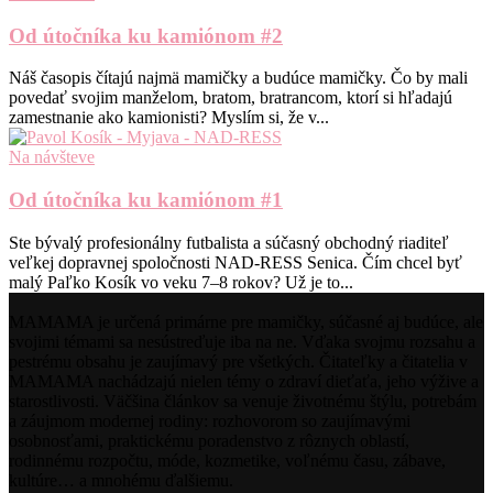
Od útočníka ku kamiónom #2
Náš časopis čítajú najmä mamičky a budúce mamičky. Čo by mali
povedať svojim manželom, bratom, bratrancom, ktorí si hľadajú
zamestnanie ako kamionisti? Myslím si, že v...
Na návšteve
Od útočníka ku kamiónom #1
Ste bývalý profesionálny futbalista a súčasný obchodný riaditeľ
veľkej dopravnej spoločnosti NAD-RESS Senica. Čím chcel byť
malý Paľko Kosík vo veku 7–8 rokov? Už je to...
MAMAMA je určená primárne pre mamičky, súčasné aj budúce, ale
svojimi témami sa nesústreďuje iba na ne. Vďaka svojmu rozsahu a
pestrému obsahu je zaujímavý pre všetkých. Čitateľky a čitatelia v
MAMAMA nachádzajú nielen témy o zdraví dieťaťa, jeho výžive a
starostlivosti. Väčšina článkov sa venuje životnému štýlu, potrebám
a záujmom modernej rodiny: rozhovorom so zaujímavými
osobnosťami, praktickému poradenstvo z rôznych oblastí,
rodinnému rozpočtu, móde, kozmetike, voľnému času, zábave,
kultúre… a mnohému ďalšiemu.