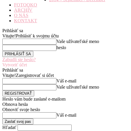
FOTOOKO
ARCHÍV
O NÁS
KONTAKT
Prihlásiť sa
Vitajte!
Prihlásiť k svojmu účtu
Vaše užívateľské meno
heslo
Zabudli ste heslo?
Vytvoriť účet
Prihlásiť sa
Vitajte!
Zaregistrovať si účet
Váš e-mail
Vaše užívateľské meno
Heslo vám bude zaslané e-mailom
Obnova hesla
Obnoviť svoje heslo
Váš e-mail
Hľadať