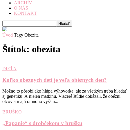
ARCHÍV
O NÁS
KONTAKT
Úvod
Tagy
Obezita
Štítok: obezita
DIEŤA
Koľko obéznych detí je veľa obéznych detí?
Možno to pôsobí ako hlúpa výhovorka, ale za všetkým treba hľadať
aj genetiku. A nielen matkinu. Viaceré štúdie dokázali, že obézni
otcovia majú omnoho vyššiu...
BRUŠKO
„Papanie“ s drobčekom v brušku