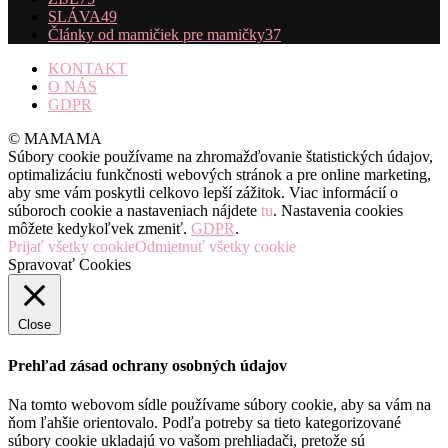
SLÁVA
49
Články od mamičiek pre mamičky
37
KONTAKT
O NÁS
GDPR
© MAMAMA
Súbory cookie používame na zhromažďovanie štatistických údajov,
optimalizáciu funkčnosti webových stránok a pre online marketing,
aby sme vám poskytli celkovo lepší zážitok. Viac informácií o
súboroch cookie a nastaveniach nájdete
tu
. Nastavenia cookies
môžete kedykoľvek zmeniť.
GDPR
.
Prijať všetky cookie
Odmietnuť všetky cookie
Spravovať Cookies
Close
Prehľad zásad ochrany osobných údajov
Na tomto webovom sídle používame súbory cookie, aby sa vám na
ňom ľahšie orientovalo. Podľa potreby sa tieto kategorizované
súbory cookie ukladajú vo vašom prehliadači, pretože sú