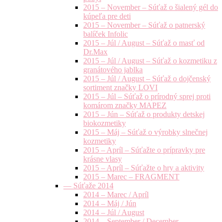
2015 – November – Súťaž o šialený gél do
kúpeľa pre deti
2015 – November – Súťaž o patnerský
balíček Infolic
2015 – Júl / August – Súťaž o masť od
Dr.Max
2015 – Júl / August – Súťaž o kozmetiku z
granátového jablka
2015 – Júl / August – Súťaž o dojčenský
sortiment značky LOVI
2015 – Júl – Súťaž o prírodný sprej proti
komárom značky MAPEZ
2015 – Jún – Súťaž o produkty detskej
biokozmetiky
2015 – Máj – Súťaž o výrobky slnečnej
kozmetiky
2015 – Apríl – Súťažte o prípravky pre
krásne vlasy
2015 – Apríl – Súťažte o hry a aktivity
2015 – Marec – FRAGMENT
— Súťaže 2014
2014 – Marec / Apríl
2014 – Máj / Jún
2014 – Júl / August
2014 – September / December