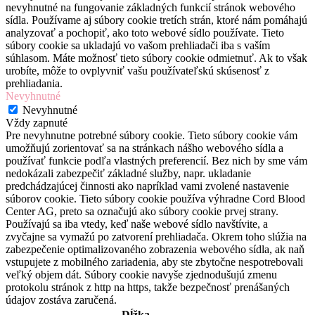
nevyhnutné na fungovanie základných funkcií stránok webového
sídla. Používame aj súbory cookie tretích strán, ktoré nám pomáhajú
analyzovať a pochopiť, ako toto webové sídlo používate. Tieto
súbory cookie sa ukladajú vo vašom prehliadači iba s vaším
súhlasom. Máte možnosť tieto súbory cookie odmietnuť. Ak to však
urobíte, môže to ovplyvniť vašu používateľskú skúsenosť z
prehliadania.
Nevyhnutné
Nevyhnutné
Vždy zapnuté
Pre nevyhnutne potrebné súbory cookie. Tieto súbory cookie vám
umožňujú zorientovať sa na stránkach nášho webového sídla a
používať funkcie podľa vlastných preferencií. Bez nich by sme vám
nedokázali zabezpečiť základné služby, napr. ukladanie
predchádzajúcej činnosti ako napríklad vami zvolené nastavenie
súborov cookie. Tieto súbory cookie používa výhradne Cord Blood
Center AG, preto sa označujú ako súbory cookie prvej strany.
Používajú sa iba vtedy, keď naše webové sídlo navštívite, a
zvyčajne sa vymažú po zatvorení prehliadača. Okrem toho slúžia na
zabezpečenie optimalizovaného zobrazenia webového sídla, ak naň
vstupujete z mobilného zariadenia, aby ste zbytočne nespotrebovali
veľký objem dát. Súbory cookie navyše zjednodušujú zmenu
protokolu stránok z http na https, takže bezpečnosť prenášaných
údajov zostáva zaručená.
Dĺžka