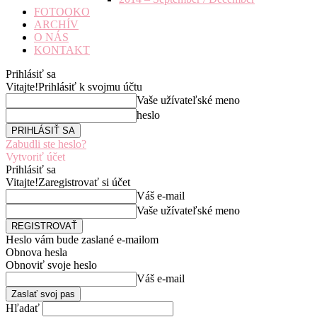
FOTOOKO
ARCHÍV
O NÁS
KONTAKT
Prihlásiť sa
Vitajte!
Prihlásiť k svojmu účtu
Vaše užívateľské meno
heslo
Zabudli ste heslo?
Vytvoriť účet
Prihlásiť sa
Vitajte!
Zaregistrovať si účet
Váš e-mail
Vaše užívateľské meno
Heslo vám bude zaslané e-mailom
Obnova hesla
Obnoviť svoje heslo
Váš e-mail
Hľadať