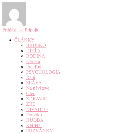
Prihlásiť sa
Pripojiť
ČLÁNKY
BRUŠKO
DIEŤA
RODINA
Kariéra
Prehľad
PSYCHOLOGIA
Radí
SLÁVA
Na návšteve
Otec
ZDRAVIE
ŽIJE
DIVADLO
Fotooko
HUDBA
KNIHY
POZVÁNKY