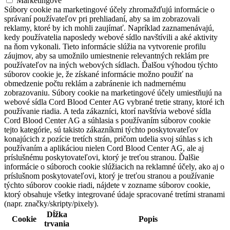
Marketingové
Súbory cookie na marketingové účely zhromažďujú informácie o
správaní používateľov pri prehliadaní, aby sa im zobrazovali
reklamy, ktoré by ich mohli zaujímať. Napríklad zaznamenávajú,
kedy používatelia naposledy webové sídlo navštívili a aké aktivity
na ňom vykonali. Tieto informácie slúžia na vytvorenie profilu
záujmov, aby sa umožnilo umiestnenie relevantných reklám pre
používateľov na iných webových sídlach. Ďalšou výhodou týchto
súborov cookie je, že získané informácie možno použiť na
obmedzenie počtu reklám a zabránenie ich nadmernému
zobrazovaniu. Súbory cookie na marketingové účely umiestňujú na
webové sídla Cord Blood Center AG vybrané tretie strany, ktoré ich
používanie riadia. A teda zákazníci, ktorí navštívia webové sídla
Cord Blood Center AG a súhlasia s používaním súborov cookie
tejto kategórie, sú takisto zákazníkmi týchto poskytovateľov
konajúcich z pozície tretích strán, pričom udelia svoj súhlas s ich
používaním a aplikáciou nielen Cord Blood Center AG, ale aj
príslušnému poskytovateľovi, ktorý je treťou stranou. Ďalšie
informácie o súboroch cookie slúžiacich na reklamné účely, ako aj o
príslušnom poskytovateľovi, ktorý je treťou stranou a používanie
týchto súborov cookie riadi, nájdete v zozname súborov cookie,
ktorý obsahuje všetky integrované údaje spracované tretími stranami
(napr. značky/skripty/pixely).
Dĺžka
Cookie
Popis
trvania