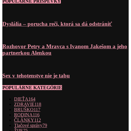
POPULÁRNE PRÍSPEVKY
Dyslália – porucha reči, ktorá sa dá odstrániť
Rozhovor Petry a Mravca s Ivanom Jakešom a jeho
partnerkou Alenkou
Sex v tehotenstve nie je tabu
POPULÁRNE KATEGÓRIE
DIEŤA
164
ZDRAVIE
118
BRUŠKO
117
RODINA
116
ČLÁNKY
112
Tlačové správy
79
ŽIJE
75