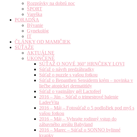
Rozprávky na dobrú noc
ŠPORT
Vareška
PORADŇA
Bývanie
Gynekológ
IT
ČLÁNKY OD MAMIČIEK
SÚŤAŽE
AKTUÁLNE
UKONČENÉ
SÚŤAŽ O NOVÉ 360° HRNČEKY LOVI
Súťaž o návrh predzáhradky
Súťaž o puzzle s vašou fotkou
Súťaž o Bepanthen Sensiderm krém – novinka v
liečbe atopickej dermatitídy
Súťaž o vaginálny gél Lactofeel
2016 – Jún – Súťaž o trimestrové balenie
LadeeVita
2016 – Máj – Fotosúťaž o 5 podložiek pod myš s
vašou fotkou
2016 – Máj – Vyhrajte rodinný vstup do
zábavného areálu Babyland
2016 – Marec – Súťaž o SONNO bylinné
kvapky