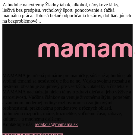
Zabudnite na extrémy Žiadny tabak, alkohol, návykové látky,
liečivá bez predpisu, vrcholový šport, ponocovanie a ťažká
manuálna práca. Toto sú bežné odporúčania lekárov, dohliadajúcich
na bezproblémové...
MAMAMA je určená primárne pre mamičky, súčasné aj budúce, ale
svojimi témami sa nesústreďuje iba na ne. Vďaka svojmu rozsahu a
pestrému obsahu je zaujímavý pre všetkých. Čitateľky a čitatelia v
MAMAMA nachádzajú nielen témy o zdraví dieťaťa, jeho výžive a
starostlivosti. Väčšina článkov sa venuje životnému štýlu, potrebám
a záujmom modernej rodiny: rozhovorom so zaujímavými
osobnosťami, praktickému poradenstvo z rôznych oblastí,
rodinnému rozpočtu, móde, kozmetike, voľnému času, zábave,
kultúre… a mnohému ďalšiemu.
Kontaktujte nás:
redakcia@mamama.sk