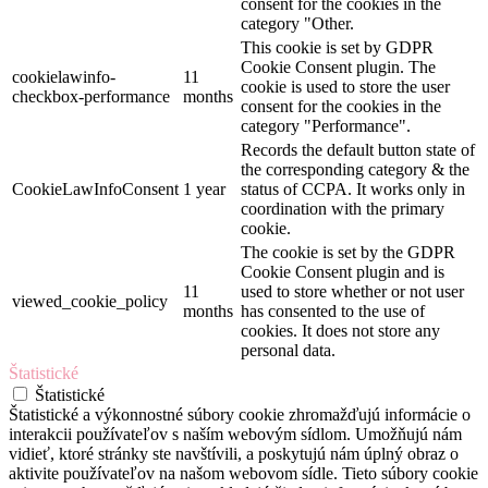
consent for the cookies in the
category "Other.
This cookie is set by GDPR
Cookie Consent plugin. The
cookielawinfo-
11
cookie is used to store the user
checkbox-performance
months
consent for the cookies in the
category "Performance".
Records the default button state of
the corresponding category & the
CookieLawInfoConsent
1 year
status of CCPA. It works only in
coordination with the primary
cookie.
The cookie is set by the GDPR
Cookie Consent plugin and is
11
used to store whether or not user
viewed_cookie_policy
months
has consented to the use of
cookies. It does not store any
personal data.
Štatistické
Štatistické
Štatistické a výkonnostné súbory cookie zhromažďujú informácie o
interakcii používateľov s naším webovým sídlom. Umožňujú nám
vidieť, ktoré stránky ste navštívili, a poskytujú nám úplný obraz o
aktivite používateľov na našom webovom sídle. Tieto súbory cookie