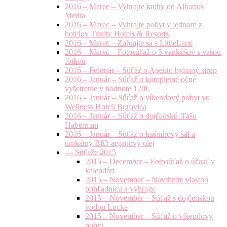
2016 – Marec – Vyhrajte knihy od Albatros
Media
2016 – Marec – Vyhrajte pobyt v jednom z
hotelov Trinity Hotels & Resorts
2016 – Marec – Zahrajte sa s LittleLane
2016 – Marec – Fotosúťaž o 5 vankúšov s vašou
fotkou
2016 – Február – Súťaž o Apetito bylinný sirup
2016 – Január – Súťaž o kompletné očné
vyšetrenie v hodnote 120€
2016 – Január – Súťaž o víkendový pobyt vo
Wellness Hoteli Borovica
2016 – Január – Súťaž o dojčenskú fľašu
Haberman
2016 – Január – Súťaž o kašmírový šál a
unikátny BIO arganový olej
— Súťaže 2015
2015 – December – Fotosúťaž o účasť v
kalendári
2015 – November – Navrhnite vlastnú
pohľadnicu a vyhrajte
2015 – November – Súťaž s dojčenskou
vodou Lucka
2015 – November – Súťaž o víkendový
pobyt