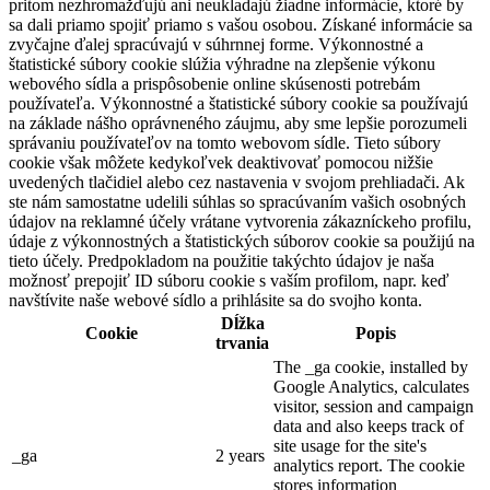
pritom nezhromažďujú ani neukladajú žiadne informácie, ktoré by
sa dali priamo spojiť priamo s vašou osobou. Získané informácie sa
zvyčajne ďalej spracúvajú v súhrnnej forme. Výkonnostné a
štatistické súbory cookie slúžia výhradne na zlepšenie výkonu
webového sídla a prispôsobenie online skúsenosti potrebám
používateľa. Výkonnostné a štatistické súbory cookie sa používajú
na základe nášho oprávneného záujmu, aby sme lepšie porozumeli
správaniu používateľov na tomto webovom sídle. Tieto súbory
cookie však môžete kedykoľvek deaktivovať pomocou nižšie
uvedených tlačidiel alebo cez nastavenia v svojom prehliadači. Ak
ste nám samostatne udelili súhlas so spracúvaním vašich osobných
údajov na reklamné účely vrátane vytvorenia zákazníckeho profilu,
údaje z výkonnostných a štatistických súborov cookie sa použijú na
tieto účely. Predpokladom na použitie takýchto údajov je naša
možnosť prepojiť ID súboru cookie s vaším profilom, napr. keď
navštívite naše webové sídlo a prihlásite sa do svojho konta.
Dĺžka
Cookie
Popis
trvania
The _ga cookie, installed by
Google Analytics, calculates
visitor, session and campaign
data and also keeps track of
site usage for the site's
_ga
2 years
analytics report. The cookie
stores information