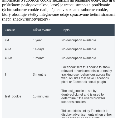
informácie o súboroch cookie slúžiacich na reklamné účely, ako aj o
príslušnom poskytovateľovi, ktorý je treťou stranou a používanie
týchto súborov cookie riadi, nájdete v zozname súborov cookie,
ktorý obsahuje všetky integrované údaje spracované tretími stranami
(napr. značky/skripty/pixely).
Cookie
Dĺžka trvania
Popis
ckf
1 year
No description available.
euvf
14 days
No description available.
euvh
1 month
No description available.
Facebook sets this cookie to show
relevant advertisements to users by
fr
3 months
tracking user behaviour across the
web, on sites that have Facebook
pixel or Facebook social plugin.
The test_cookie is set by
doubleclick.net and is used to
test_cookie
15 minutes
determine if the user's browser
supports cookies.
This cookie is set by Facebook to
display advertisements when either