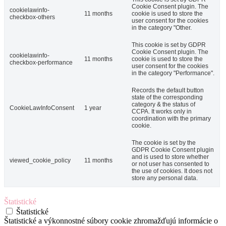
Cookie Consent plugin. The
cookielawinfo-
11 months
cookie is used to store the
checkbox-others
user consent for the cookies
in the category "Other.
This cookie is set by GDPR
Cookie Consent plugin. The
cookielawinfo-
11 months
cookie is used to store the
checkbox-performance
user consent for the cookies
in the category "Performance".
Records the default button
state of the corresponding
category & the status of
CookieLawInfoConsent
1 year
CCPA. It works only in
coordination with the primary
cookie.
The cookie is set by the
GDPR Cookie Consent plugin
and is used to store whether
viewed_cookie_policy
11 months
or not user has consented to
the use of cookies. It does not
store any personal data.
Štatistické
Štatistické
Štatistické a výkonnostné súbory cookie zhromažďujú informácie o