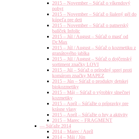
2015 – November – Súťaž o víkendový
pobyt
2015 – November – Súťaž o šialený gél do
kúpeľa pre deti
2015 – November – Súťaž o patnerský
balíček Infolic
2015 – Júl / August – Súťaž o masť od
Dr.Max
2015 – Júl / August – Súťaž o kozmetiku z
granátového jablka
2015 – Júl / August – Súťaž o dojčenský
sortiment značky LOVI
2015 – Júl – Súťaž o prírodný sprej proti
komárom značky MAPEZ
2015 – Jún – Súťaž o produkty detskej
biokozmetiky
2015 – Máj – Súťaž o výrobky slnečnej
kozmetiky
2015 – Apríl – Súťažte o prípravky pre
krásne vlasy
2015 – Apríl – Súťažte o hry a aktivity
2015 – Marec – FRAGMENT
— Súťaže 2014
2014 – Marec / Apríl
2014 – Máj / Jún