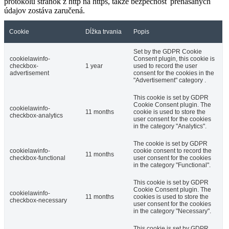
protokolu stránok z http na https, takže bezpečnosť prenášaných
údajov zostáva zaručená.
Cookie
Dĺžka trvania
Popis
Set by the GDPR Cookie
cookielawinfo-
Consent plugin, this cookie is
checkbox-
1 year
used to record the user
advertisement
consent for the cookies in the
"Advertisement" category .
This cookie is set by GDPR
Cookie Consent plugin. The
cookielawinfo-
11 months
cookie is used to store the
checkbox-analytics
user consent for the cookies
in the category "Analytics".
The cookie is set by GDPR
cookielawinfo-
cookie consent to record the
11 months
checkbox-functional
user consent for the cookies
in the category "Functional".
This cookie is set by GDPR
Cookie Consent plugin. The
cookielawinfo-
11 months
cookies is used to store the
checkbox-necessary
user consent for the cookies
in the category "Necessary".
This cookie is set by GDPR