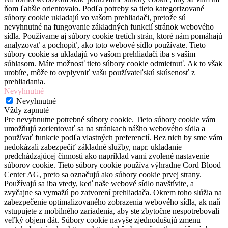
ňom ľahšie orientovalo. Podľa potreby sa tieto kategorizované
súbory cookie ukladajú vo vašom prehliadači, pretože sú
nevyhnutné na fungovanie základných funkcií stránok webového
sídla. Používame aj súbory cookie tretích strán, ktoré nám pomáhajú
analyzovať a pochopiť, ako toto webové sídlo používate. Tieto
súbory cookie sa ukladajú vo vašom prehliadači iba s vaším
súhlasom. Máte možnosť tieto súbory cookie odmietnuť. Ak to však
urobíte, môže to ovplyvniť vašu používateľskú skúsenosť z
prehliadania.
Nevyhnutné
Nevyhnutné
Vždy zapnuté
Pre nevyhnutne potrebné súbory cookie. Tieto súbory cookie vám
umožňujú zorientovať sa na stránkach nášho webového sídla a
používať funkcie podľa vlastných preferencií. Bez nich by sme vám
nedokázali zabezpečiť základné služby, napr. ukladanie
predchádzajúcej činnosti ako napríklad vami zvolené nastavenie
súborov cookie. Tieto súbory cookie používa výhradne Cord Blood
Center AG, preto sa označujú ako súbory cookie prvej strany.
Používajú sa iba vtedy, keď naše webové sídlo navštívite, a
zvyčajne sa vymažú po zatvorení prehliadača. Okrem toho slúžia na
zabezpečenie optimalizovaného zobrazenia webového sídla, ak naň
vstupujete z mobilného zariadenia, aby ste zbytočne nespotrebovali
veľký objem dát. Súbory cookie navyše zjednodušujú zmenu