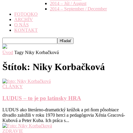
2014 – Júl / August
2014 – September / December
FOTOOKO
ARCHÍV
O NÁS
KONTAKT
Úvod
Tagy
Niky Korbačková
Štítok: Niky Korbačková
ČLÁNKY
LUDUS – to je po latinsky HRA
LUDUS ako literárno-dramatický krúžok a pri ňom pôsobiace
divadlo založili v roku 1970 herci a pedagógovia Xénia Gracová-
Kubová a Peter Kuba. Ich práca s...
ZDRAVIE