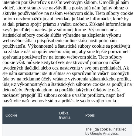
interakcii používateľov s naším webovým sídlom. Umožňujú nám
vidieť, ktoré stránky ste navštívili, a poskytujú nám úplný obraz o
aktivite používateľov na našom webovom sídle. Tieto súbory cookie
pritom nezhromažďujú ani neukladajú žiadne informácie, ktoré by
sa dali priamo spojiť priamo s vašou osobou. Získané informácie sa
zvyčajne ďalej spracúvajú v súhrnnej forme. Výkonnostné a
štatistické súbory cookie slúžia výhradne na zlepšenie výkonu
webového sídla a prispôsobenie online skúsenosti potrebám
používateľa. Výkonnostné a štatistické súbory cookie sa používajú
na základe nášho oprávneného záujmu, aby sme lepšie porozumeli
správaniu používateľov na tomto webovom sídle. Tieto súbory
cookie však môžete kedykoľvek deaktivovať pomocou nižšie
uvedených tlačidiel alebo cez nastavenia v svojom prehliadači. Ak
ste nám samostatne udelili súhlas so spracúvaním vašich osobných
údajov na reklamné účely vrátane vytvorenia zákazníckeho profilu,
údaje z výkonnostných a štatistických súborov cookie sa použijú na
tieto účely. Predpokladom na použitie takýchto údajov je naša
možnosť prepojiť ID súboru cookie s vaším profilom, napr. keď
navštívite naše webové sídlo a prihlásite sa do svojho konta.
Dĺžka
Cookie
Popis
trvania
The _ga cookie, installed
by Google Analytics,