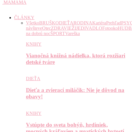
MAMAMA
ČLÁNKY
Všetko
BRUŠKO
DIEŤA
RODINA
Kariéra
Prehľad
PSY
návšteve
Otec
ZDRAVIE
ŽIJE
DIVADLO
Fotooko
HUDB
na dobrú noc
ŠPORT
Vareška
KNIHY
Vianočná knižná nádielka, ktorá rozžiari
detské tváre
DIEŤA
Dieťa a zvierací miláčik: Nie je dôvod na
obavy!
KNIHY
Vstúpte do sveta bohýň, hrdiniek,
mocných kráľovien a mystických bytostí