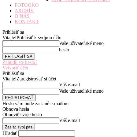
FOTOOKO
ARCHÍV
O NÁS
KONTAKT
Prihlásiť sa
Vitajte!
Prihlásiť k svojmu účtu
Vaše užívateľské meno
heslo
Zabudli ste heslo?
Vytvoriť účet
Prihlásiť sa
Vitajte!
Zaregistrovať si účet
Váš e-mail
Vaše užívateľské meno
Heslo vám bude zaslané e-mailom
Obnova hesla
Obnoviť svoje heslo
Váš e-mail
Hľadať