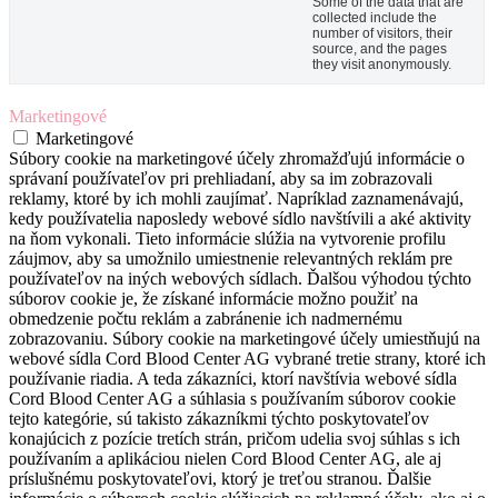
Some of the data that are
collected include the
number of visitors, their
source, and the pages
they visit anonymously.
Marketingové
Marketingové
Súbory cookie na marketingové účely zhromažďujú informácie o
správaní používateľov pri prehliadaní, aby sa im zobrazovali
reklamy, ktoré by ich mohli zaujímať. Napríklad zaznamenávajú,
kedy používatelia naposledy webové sídlo navštívili a aké aktivity
na ňom vykonali. Tieto informácie slúžia na vytvorenie profilu
záujmov, aby sa umožnilo umiestnenie relevantných reklám pre
používateľov na iných webových sídlach. Ďalšou výhodou týchto
súborov cookie je, že získané informácie možno použiť na
obmedzenie počtu reklám a zabránenie ich nadmernému
zobrazovaniu. Súbory cookie na marketingové účely umiestňujú na
webové sídla Cord Blood Center AG vybrané tretie strany, ktoré ich
používanie riadia. A teda zákazníci, ktorí navštívia webové sídla
Cord Blood Center AG a súhlasia s používaním súborov cookie
tejto kategórie, sú takisto zákazníkmi týchto poskytovateľov
konajúcich z pozície tretích strán, pričom udelia svoj súhlas s ich
používaním a aplikáciou nielen Cord Blood Center AG, ale aj
príslušnému poskytovateľovi, ktorý je treťou stranou. Ďalšie