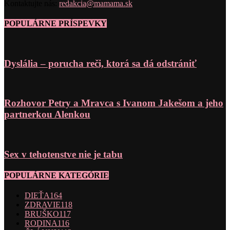
Kontaktujte nás:
redakcia@mamama.sk
POPULÁRNE PRÍSPEVKY
Dyslália – porucha reči, ktorá sa dá odstrániť
Rozhovor Petry a Mravca s Ivanom Jakešom a jeho
partnerkou Alenkou
Sex v tehotenstve nie je tabu
POPULÁRNE KATEGÓRIE
DIEŤA
164
ZDRAVIE
118
BRUŠKO
117
RODINA
116