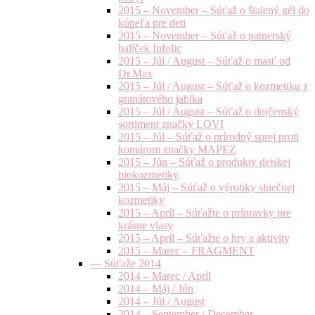
2015 – November – Súťaž o šialený gél do
kúpeľa pre deti
2015 – November – Súťaž o patnerský
balíček Infolic
2015 – Júl / August – Súťaž o masť od
Dr.Max
2015 – Júl / August – Súťaž o kozmetiku z
granátového jablka
2015 – Júl / August – Súťaž o dojčenský
sortiment značky LOVI
2015 – Júl – Súťaž o prírodný sprej proti
komárom značky MAPEZ
2015 – Jún – Súťaž o produkty detskej
biokozmetiky
2015 – Máj – Súťaž o výrobky slnečnej
kozmetiky
2015 – Apríl – Súťažte o prípravky pre
krásne vlasy
2015 – Apríl – Súťažte o hry a aktivity
2015 – Marec – FRAGMENT
— Súťaže 2014
2014 – Marec / Apríl
2014 – Máj / Jún
2014 – Júl / August
2014 – September / December