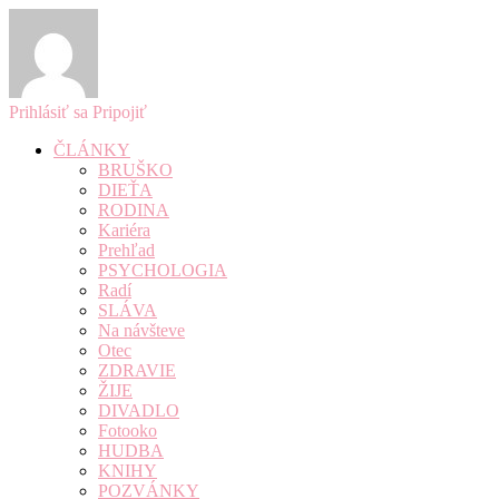
Prihlásiť sa
Pripojiť
ČLÁNKY
BRUŠKO
DIEŤA
RODINA
Kariéra
Prehľad
PSYCHOLOGIA
Radí
SLÁVA
Na návšteve
Otec
ZDRAVIE
ŽIJE
DIVADLO
Fotooko
HUDBA
KNIHY
POZVÁNKY