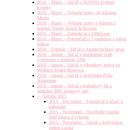
2016 – Marec – Súťaž o SONNO bylinné
kvapky
2016 – Marec – Vyhrajte knihy od Albatros
Media
2016 – Marec – Vyhrajte pobyt v jednom z
hotelov Trinity Hotels & Resorts
2016 – Marec – Zahrajte sa s LittleLane
2016 – Marec – Fotosúťaž o 5 vankúšov s vašou
fotkou
2016 – Február – Súťaž o Apetito bylinný sirup
2016 – Január – Súťaž o kompletné očné
vyšetrenie v hodnote 120€
2016 – Január – Súťaž o víkendový pobyt vo
Wellness Hoteli Borovica
2016 – Január – Súťaž o dojčenskú fľašu
Haberman
2016 – Január – Súťaž o kašmírový šál a
unikátny BIO arganový olej
— Súťaže 2015
2015 – December – Fotosúťaž o účasť v
kalendári
2015 – November – Navrhnite vlastnú
pohľadnicu a vyhrajte
2015 – November – Súťaž s dojčenskou
vodou Lucka