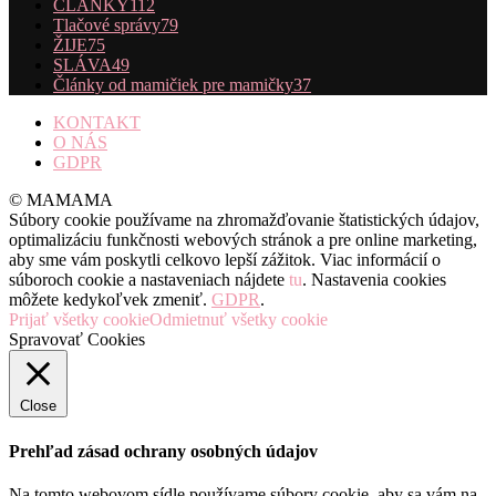
ČLÁNKY
112
Tlačové správy
79
ŽIJE
75
SLÁVA
49
Články od mamičiek pre mamičky
37
KONTAKT
O NÁS
GDPR
© MAMAMA
Súbory cookie používame na zhromažďovanie štatistických údajov,
optimalizáciu funkčnosti webových stránok a pre online marketing,
aby sme vám poskytli celkovo lepší zážitok. Viac informácií o
súboroch cookie a nastaveniach nájdete
tu
. Nastavenia cookies
môžete kedykoľvek zmeniť.
GDPR
.
Prijať všetky cookie
Odmietnuť všetky cookie
Spravovať Cookies
Close
Prehľad zásad ochrany osobných údajov
Na tomto webovom sídle používame súbory cookie, aby sa vám na