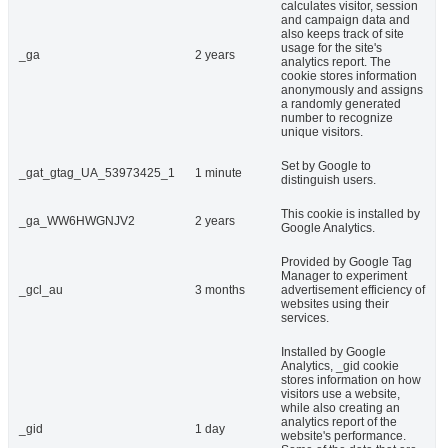
calculates visitor, session
and campaign data and
also keeps track of site
usage for the site's
_ga
2 years
analytics report. The
cookie stores information
anonymously and assigns
a randomly generated
number to recognize
unique visitors.
Set by Google to
_gat_gtag_UA_53973425_1
1 minute
distinguish users.
This cookie is installed by
_ga_WW6HWGNJV2
2 years
Google Analytics.
Provided by Google Tag
Manager to experiment
_gcl_au
3 months
advertisement efficiency of
websites using their
services.
Installed by Google
Analytics, _gid cookie
stores information on how
visitors use a website,
while also creating an
analytics report of the
_gid
1 day
website's performance.