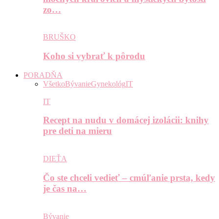
zo…
BRUŠKO
Koho si vybrať k pôrodu
PORADŇA
Všetko
Bývanie
Gynekológ
IT
IT
Recept na nudu v domácej izolácii: knihy
pre deti na mieru
DIEŤA
Čo ste chceli vedieť – cmúľanie prsta, kedy
je čas na…
Bývanie