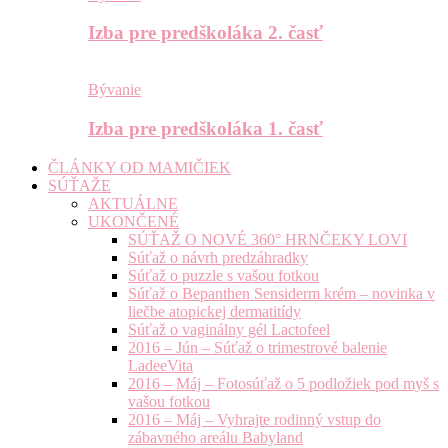
Izba pre predškoláka 2. časť
Bývanie
Izba pre predškoláka 1. časť
ČLÁNKY OD MAMIČIEK
SÚŤAŽE
AKTUÁLNE
UKONČENÉ
SÚŤAŽ O NOVÉ 360° HRNČEKY LOVI
Súťaž o návrh predzáhradky
Súťaž o puzzle s vašou fotkou
Súťaž o Bepanthen Sensiderm krém – novinka v
liečbe atopickej dermatitídy
Súťaž o vaginálny gél Lactofeel
2016 – Jún – Súťaž o trimestrové balenie
LadeeVita
2016 – Máj – Fotosúťaž o 5 podložiek pod myš s
vašou fotkou
2016 – Máj – Vyhrajte rodinný vstup do
zábavného areálu Babyland