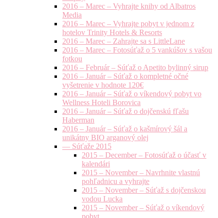
2016 – Marec – Vyhrajte knihy od Albatros
Media
2016 – Marec – Vyhrajte pobyt v jednom z
hotelov Trinity Hotels & Resorts
2016 – Marec – Zahrajte sa s LittleLane
2016 – Marec – Fotosúťaž o 5 vankúšov s vašou
fotkou
2016 – Február – Súťaž o Apetito bylinný sirup
2016 – Január – Súťaž o kompletné očné
vyšetrenie v hodnote 120€
2016 – Január – Súťaž o víkendový pobyt vo
Wellness Hoteli Borovica
2016 – Január – Súťaž o dojčenskú fľašu
Haberman
2016 – Január – Súťaž o kašmírový šál a
unikátny BIO arganový olej
— Súťaže 2015
2015 – December – Fotosúťaž o účasť v
kalendári
2015 – November – Navrhnite vlastnú
pohľadnicu a vyhrajte
2015 – November – Súťaž s dojčenskou
vodou Lucka
2015 – November – Súťaž o víkendový
pobyt