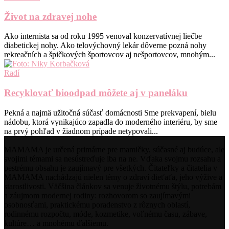
Život na zdravej nohe
Ako internista sa od roku 1995 venoval konzervatívnej liečbe
diabetickej nohy. Ako telovýchovný lekár dôverne pozná nohy
rekreačních a špičkových športovcov aj nešportovcov, mnohým...
Radí
Recyklovať bioodpad môžete aj v paneláku
Pekná a najmä užitočná súčasť domácnosti Sme prekvapení, bielu
nádobu, ktorá vynikajúco zapadla do moderného interiéru, by sme
na prvý pohľad v žiadnom prípade netypovali...
MAMAMA je určená primárne pre mamičky, súčasné aj budúce, ale
svojimi témami sa nesústreďuje iba na ne. Vďaka svojmu rozsahu a
pestrému obsahu je zaujímavý pre všetkých. Čitateľky a čitatelia v
MAMAMA nachádzajú nielen témy o zdraví dieťaťa, jeho výžive a
starostlivosti. Väčšina článkov sa venuje životnému štýlu, potrebám
a záujmom modernej rodiny: rozhovorom so zaujímavými
osobnosťami, praktickému poradenstvo z rôznych oblastí,
rodinnému rozpočtu, móde, kozmetike, voľnému času, zábave,
kultúre… a mnohému ďalšiemu.