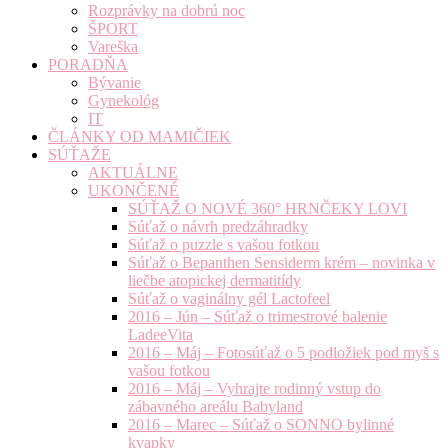
Rozprávky na dobrú noc
ŠPORT
Vareška
PORADŇA
Bývanie
Gynekológ
IT
ČLÁNKY OD MAMIČIEK
SÚŤAŽE
AKTUÁLNE
UKONČENÉ
SÚŤAŽ O NOVÉ 360° HRNČEKY LOVI
Súťaž o návrh predzáhradky
Súťaž o puzzle s vašou fotkou
Súťaž o Bepanthen Sensiderm krém – novinka v
liečbe atopickej dermatitídy
Súťaž o vaginálny gél Lactofeel
2016 – Jún – Súťaž o trimestrové balenie
LadeeVita
2016 – Máj – Fotosúťaž o 5 podložiek pod myš s
vašou fotkou
2016 – Máj – Vyhrajte rodinný vstup do
zábavného areálu Babyland
2016 – Marec – Súťaž o SONNO bylinné
kvapky