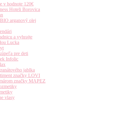
ie v hodnote 120€
ness Hoteli Borovica
an
 BIO arganový olej
endári
dnicu a vyhrajte
dou Lucka
yt
úpeľa pre deti
k Infolic
Max
granátového jablka
ortiment značky LOVI
i komárom značky MAPEZ
kozmetiky
zmetiky
ne vlasy