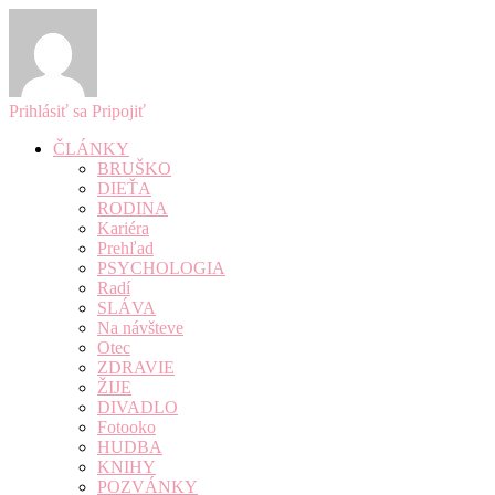
Prihlásiť sa
Pripojiť
ČLÁNKY
BRUŠKO
DIEŤA
RODINA
Kariéra
Prehľad
PSYCHOLOGIA
Radí
SLÁVA
Na návšteve
Otec
ZDRAVIE
ŽIJE
DIVADLO
Fotooko
HUDBA
KNIHY
POZVÁNKY