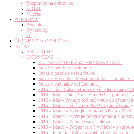
Rozprávky na dobrú noc
ŠPORT
Vareška
PORADŇA
Bývanie
Gynekológ
IT
ČLÁNKY OD MAMIČIEK
SÚŤAŽE
AKTUÁLNE
UKONČENÉ
SÚŤAŽ O NOVÉ 360° HRNČEKY LOVI
Súťaž o návrh predzáhradky
Súťaž o puzzle s vašou fotkou
Súťaž o Bepanthen Sensiderm krém – novinka v lie
Súťaž o vaginálny gél Lactofeel
2016 – Jún – Súťaž o trimestrové balenie LadeeVi
2016 – Máj – Fotosúťaž o 5 podložiek pod myš s 
2016 – Máj – Vyhrajte rodinný vstup do zábavnéh
2016 – Marec – Súťaž o SONNO bylinné kvapky
2016 – Marec – Vyhrajte knihy od Albatros Media
2016 – Marec – Vyhrajte pobyt v jednom z hotelov
2016 – Marec – Zahrajte sa s LittleLane
2016 – Marec – Fotosúťaž o 5 vankúšov s vašou f
2016 – Február – Súťaž o Apetito bylinný sirup