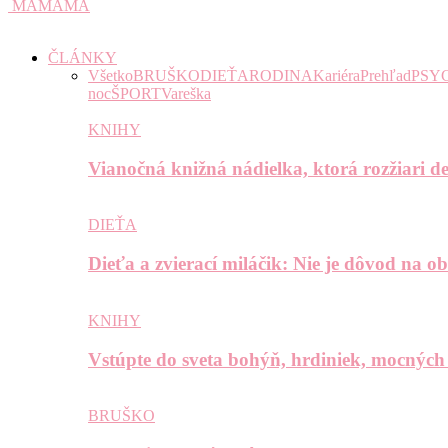
MAMAMA
ČLÁNKY
Všetko
BRUŠKO
DIEŤA
RODINA
Kariéra
Prehľad
PSY
noc
ŠPORT
Vareška
KNIHY
Vianočná knižná nádielka, ktorá rozžiari de
DIEŤA
Dieťa a zvierací miláčik: Nie je dôvod na o
KNIHY
Vstúpte do sveta bohýň, hrdiniek, mocných
BRUŠKO