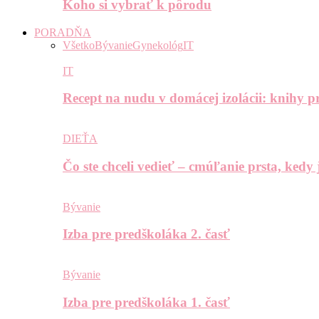
Koho si vybrať k pôrodu
PORADŇA
Všetko
Bývanie
Gynekológ
IT
IT
Recept na nudu v domácej izolácii: knihy pr
DIEŤA
Čo ste chceli vedieť – cmúľanie prsta, kedy
Bývanie
Izba pre predškoláka 2. časť
Bývanie
Izba pre predškoláka 1. časť