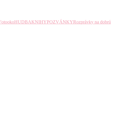
Fotooko
HUDBA
KNIHY
POZVÁNKY
Rozprávky na dobrú