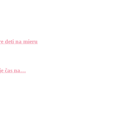
e deti na mieru
 je čas na…