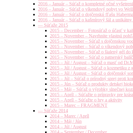
2016 – Január – Súťaž o kompletné očné vyšetren
2016 – Január – Súťaž o víkendový pobyt vo Well
2016 – Január – Súťaž o dojčenskú fľašu Haberm
2016 – Január – Súťaž o kašmírový šál a unikátny
— Súťaže 2015
2015 – December – Fotosúťaž o účasť v kal
2015 – November – Navrhnite vlastnú pohľa
2015 – November – Súťaž s dojčenskou vo
2015 – November – Súťaž o víkendový pob
2015 – November – Súťaž o šialený gél do k
2015 – November – Súťaž o patnerský balíče
2015 – Júl / August – Súťaž o masť od Dr.
2015 – Júl / August – Súťaž o kozmetiku z 
2015 – Júl / August – Súťaž o dojčenský s
2015 – Júl – Súťaž o prírodný sprej prot
2015 – Jún – Súťaž o produkty detskej bio
2015 – Máj – Súťaž o výrobky slnečnej ko
2015 – Apríl – Súťažte o prípravky pre krás
2015 – Apríl – Súťažte o hry a aktivity
2015 – Marec – FRAGMENT
— Súťaže 2014
2014 – Marec / Apríl
2014 – Máj / Jún
2014 – Júl / August
2014 – September / December