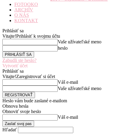
FOTOOKO
ARCHÍV
O NÁS
KONTAKT
Prihlásiť sa
Vitajte!
Prihlásiť k svojmu účtu
Vaše užívateľské meno
heslo
Zabudli ste heslo?
Vytvoriť účet
Prihlásiť sa
Vitajte!
Zaregistrovať si účet
Váš e-mail
Vaše užívateľské meno
Heslo vám bude zaslané e-mailom
Obnova hesla
Obnoviť svoje heslo
Váš e-mail
Hľadať