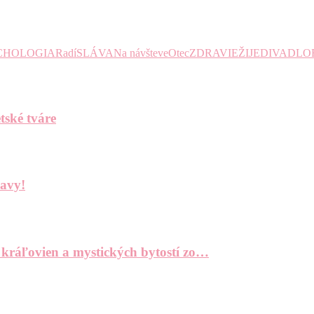
CHOLOGIA
Radí
SLÁVA
Na návšteve
Otec
ZDRAVIE
ŽIJE
DIVADLO
tské tváre
bavy!
 kráľovien a mystických bytostí zo…