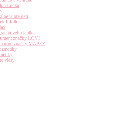
dou Lucka
yt
úpeľa pre deti
k Infolic
Max
granátového jablka
ortiment značky LOVI
i komárom značky MAPEZ
kozmetiky
zmetiky
ne vlasy