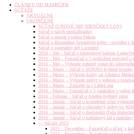
ČLÁNKY OD MAMIČIEK
SÚŤAŽE
AKTUÁLNE
UKONČENÉ
SÚŤAŽ O NOVÉ 360° HRNČEKY LOVI
Súťaž o návrh predzáhradky
Súťaž o puzzle s vašou fotkou
Súťaž o Bepanthen Sensiderm krém – novinka v lie
Súťaž o vaginálny gél Lactofeel
2016 – Jún – Súťaž o trimestrové balenie LadeeVi
2016 – Máj – Fotosúťaž o 5 podložiek pod myš s 
2016 – Máj – Vyhrajte rodinný vstup do zábavnéh
2016 – Marec – Súťaž o SONNO bylinné kvapky
2016 – Marec – Vyhrajte knihy od Albatros Media
2016 – Marec – Vyhrajte pobyt v jednom z hotelov
2016 – Marec – Zahrajte sa s LittleLane
2016 – Marec – Fotosúťaž o 5 vankúšov s vašou f
2016 – Február – Súťaž o Apetito bylinný sirup
2016 – Január – Súťaž o kompletné očné vyšetren
2016 – Január – Súťaž o víkendový pobyt vo Well
2016 – Január – Súťaž o dojčenskú fľašu Haberm
2016 – Január – Súťaž o kašmírový šál a unikátny
— Súťaže 2015
2015 – December – Fotosúťaž o účasť v kal
2015 – November – Navrhnite vlastnú pohľa