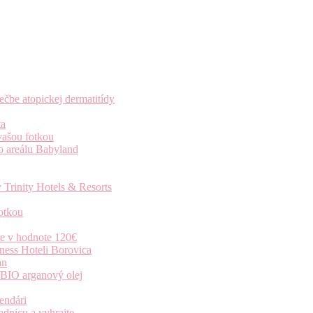
čbe atopickej dermatitídy
ta
vašou fotkou
o areálu Babyland
 Trinity Hotels & Resorts
otkou
ie v hodnote 120€
ness Hoteli Borovica
an
 BIO arganový olej
endári
dnicu a vyhrajte