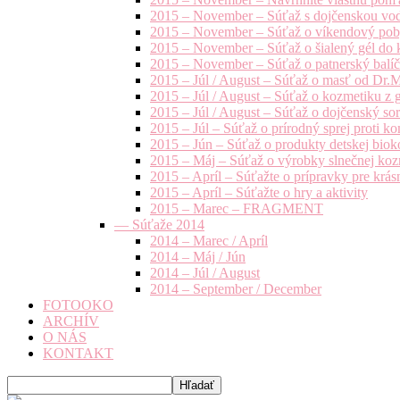
2015 – November – Súťaž s dojčenskou vo
2015 – November – Súťaž o víkendový pob
2015 – November – Súťaž o šialený gél do k
2015 – November – Súťaž o patnerský balíče
2015 – Júl / August – Súťaž o masť od Dr.
2015 – Júl / August – Súťaž o kozmetiku z 
2015 – Júl / August – Súťaž o dojčenský s
2015 – Júl – Súťaž o prírodný sprej prot
2015 – Jún – Súťaž o produkty detskej bio
2015 – Máj – Súťaž o výrobky slnečnej ko
2015 – Apríl – Súťažte o prípravky pre krás
2015 – Apríl – Súťažte o hry a aktivity
2015 – Marec – FRAGMENT
— Súťaže 2014
2014 – Marec / Apríl
2014 – Máj / Jún
2014 – Júl / August
2014 – September / December
FOTOOKO
ARCHÍV
O NÁS
KONTAKT