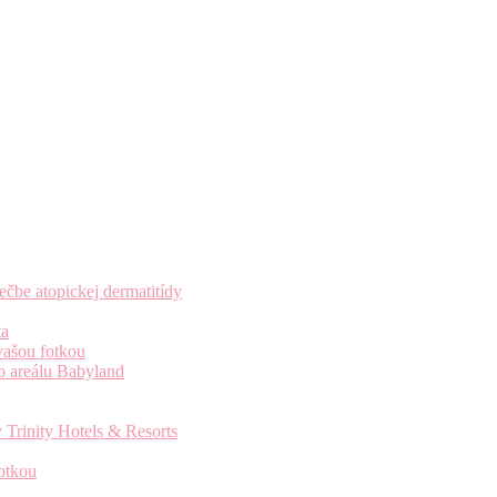
čbe atopickej dermatitídy
ta
vašou fotkou
o areálu Babyland
 Trinity Hotels & Resorts
otkou