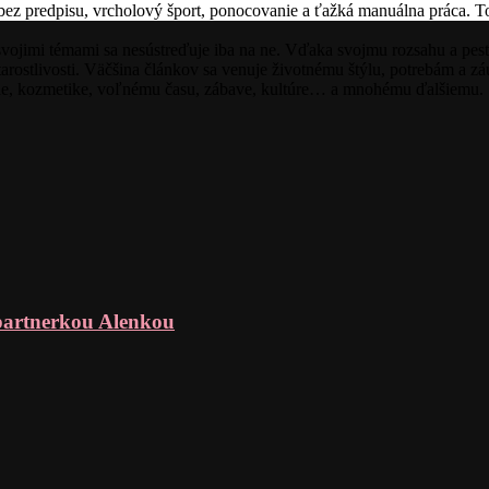
 bez predpisu, vrcholový šport, ponocovanie a ťažká manuálna práca. T
imi témami sa nesústreďuje iba na ne. Vďaka svojmu rozsahu a pestré
rostlivosti. Väčšina článkov sa venuje životnému štýlu, potrebám a
óde, kozmetike, voľnému času, zábave, kultúre… a mnohému ďalšiemu.
partnerkou Alenkou