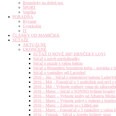
Rozprávky na dobrú noc
ŠPORT
Vareška
PORADŇA
Bývanie
Gynekológ
IT
ČLÁNKY OD MAMIČIEK
SÚŤAŽE
AKTUÁLNE
UKONČENÉ
SÚŤAŽ O NOVÉ 360° HRNČEKY LOVI
Súťaž o návrh predzáhradky
Súťaž o puzzle s vašou fotkou
Súťaž o Bepanthen Sensiderm krém – novinka v lie
Súťaž o vaginálny gél Lactofeel
2016 – Jún – Súťaž o trimestrové balenie LadeeVi
2016 – Máj – Fotosúťaž o 5 podložiek pod myš s 
2016 – Máj – Vyhrajte rodinný vstup do zábavnéh
2016 – Marec – Súťaž o SONNO bylinné kvapky
2016 – Marec – Vyhrajte knihy od Albatros Media
2016 – Marec – Vyhrajte pobyt v jednom z hotelov
2016 – Marec – Zahrajte sa s LittleLane
2016 – Marec – Fotosúťaž o 5 vankúšov s vašou f
2016 – Február – Súťaž o Apetito bylinný sirup