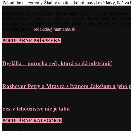
Zabudnite na extrémy Žiadny tabak, alkohol, návykové látky, liečivá
MAMAMA je určená primárne pre mamičky, súčasné aj budúce, ale svoj
MAMAMA nachádzajú nielen témy o zdraví dieťaťa, jeho výžive a sta
praktickému poradenstvo z rôznych oblastí, rodinnému rozpočtu, m
Kontaktujte nás:
redakcia@mamama.sk
POPULÁRNE PRÍSPEVKY
Dyslália – porucha reči, ktorá sa dá odstrániť
Rozhovor Petry a Mravca s Ivanom Jakešom a jeho 
Sex v tehotenstve nie je tabu
POPULÁRNE KATEGÓRIE