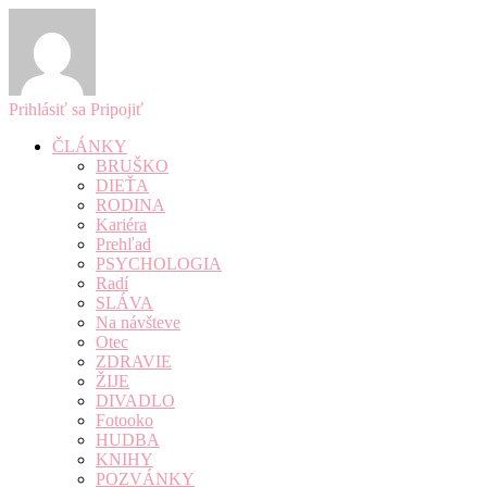
Prihlásiť sa
Pripojiť
ČLÁNKY
BRUŠKO
DIEŤA
RODINA
Kariéra
Prehľad
PSYCHOLOGIA
Radí
SLÁVA
Na návšteve
Otec
ZDRAVIE
ŽIJE
DIVADLO
Fotooko
HUDBA
KNIHY
POZVÁNKY