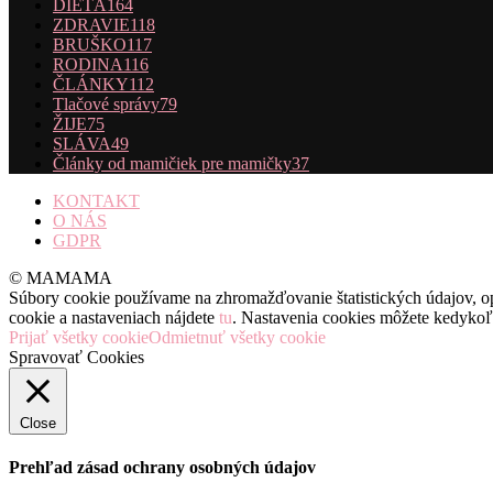
DIEŤA
164
ZDRAVIE
118
BRUŠKO
117
RODINA
116
ČLÁNKY
112
Tlačové správy
79
ŽIJE
75
SLÁVA
49
Články od mamičiek pre mamičky
37
KONTAKT
O NÁS
GDPR
© MAMAMA
Súbory cookie používame na zhromažďovanie štatistických údajov, opt
cookie a nastaveniach nájdete
tu
. Nastavenia cookies môžete kedyko
Prijať všetky cookie
Odmietnuť všetky cookie
Spravovať Cookies
Close
Prehľad zásad ochrany osobných údajov