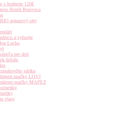
ie v hodnote 120€
ness Hoteli Borovica
an
 BIO arganový olej
endári
dnicu a vyhrajte
dou Lucka
yt
úpeľa pre deti
k Infolic
Max
granátového jablka
ortiment značky LOVI
i komárom značky MAPEZ
kozmetiky
zmetiky
ne vlasy