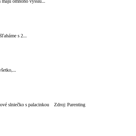
a majú omnoho vyššiu...
šľaháme s 2...
šetko,...
dové slniečko s palacinkou Zdroj: Parenting