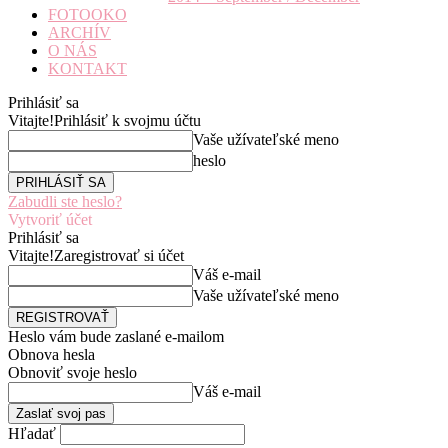
FOTOOKO
ARCHÍV
O NÁS
KONTAKT
Prihlásiť sa
Vitajte!
Prihlásiť k svojmu účtu
Vaše užívateľské meno
heslo
Zabudli ste heslo?
Vytvoriť účet
Prihlásiť sa
Vitajte!
Zaregistrovať si účet
Váš e-mail
Vaše užívateľské meno
Heslo vám bude zaslané e-mailom
Obnova hesla
Obnoviť svoje heslo
Váš e-mail
Hľadať