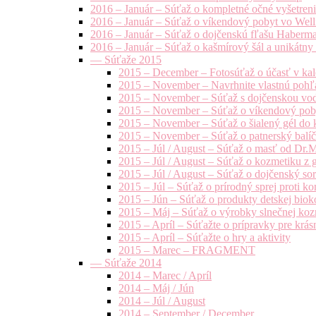
2016 – Január – Súťaž o kompletné očné vyšetren
2016 – Január – Súťaž o víkendový pobyt vo Well
2016 – Január – Súťaž o dojčenskú fľašu Haberm
2016 – Január – Súťaž o kašmírový šál a unikátny
— Súťaže 2015
2015 – December – Fotosúťaž o účasť v kal
2015 – November – Navrhnite vlastnú pohľa
2015 – November – Súťaž s dojčenskou vo
2015 – November – Súťaž o víkendový pob
2015 – November – Súťaž o šialený gél do k
2015 – November – Súťaž o patnerský balíče
2015 – Júl / August – Súťaž o masť od Dr.
2015 – Júl / August – Súťaž o kozmetiku z 
2015 – Júl / August – Súťaž o dojčenský s
2015 – Júl – Súťaž o prírodný sprej prot
2015 – Jún – Súťaž o produkty detskej bio
2015 – Máj – Súťaž o výrobky slnečnej ko
2015 – Apríl – Súťažte o prípravky pre krás
2015 – Apríl – Súťažte o hry a aktivity
2015 – Marec – FRAGMENT
— Súťaže 2014
2014 – Marec / Apríl
2014 – Máj / Jún
2014 – Júl / August
2014 – September / December