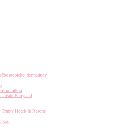
čbe atopickej dermatitídy
ta
vašou fotkou
o areálu Babyland
 Trinity Hotels & Resorts
otkou