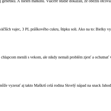
 genetiku. A nielen matkinu. Viaceré štúdie dokázali, že obézni otcovi
väčších vajec, 3 PL práškového cukru, štipku soli. Ako na to: Bielky vy
chlapcom menili s vekom, ale nikdy nemali problém zjesť a ochutnať v
ôže vyzerať aj takto Maškrtí celá rodina Skvelý nápad na snack Jaho