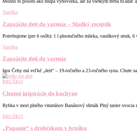
Možno to pôsobí ako hlúpa výhovorka, ale za všetkým treba hľadať aj
Vareška
Zapajájte deti do varenia – Sladký receptík
Potrebujeme (pre 6 osôb): 1 l plnotučného mlieka, vanilkový struk, 6 
Vareška
Zapajájte deti do varenia
Igor Čehy má veľké „deti“ – 19-ročného a 23-ročného syna. Chute sa 
BRUŠKO
Chutné inšpirácie do kuchyne
Rybka v mori plného vitamínov Banánový slimák Plný tanier ovocia m
BRUŠKO
„Papanie“ s drobčekom v brušku