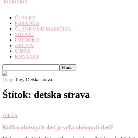
MAMAMA
ČLÁNKY
PORADŇA
ČLÁNKY OD MAMIČIEK
SÚŤAŽE
FOTOOKO
ARCHÍV
O NÁS
KONTAKT
Úvod
Tagy
Detska strava
Štítok: detska strava
DIEŤA
Koľko obéznych detí je veľa obéznych detí?