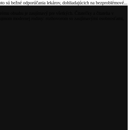
oto sú bežné odporúčania lekárov, dohliadajúcich na bezproblémové...
mu obsahu je zaujímavý pre všetkých. Čitateľky a čitatelia v
 záujmom modernej rodiny: rozhovorom so zaujímavými osobnosťami,