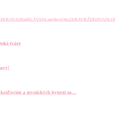
CHOLOGIA
Radí
SLÁVA
Na návšteve
Otec
ZDRAVIE
ŽIJE
DIVADLO
tské tváre
bavy!
 kráľovien a mystických bytostí zo…