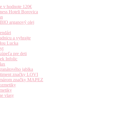
ie v hodnote 120€
ness Hoteli Borovica
an
 BIO arganový olej
endári
dnicu a vyhrajte
dou Lucka
yt
úpeľa pre deti
k Infolic
Max
granátového jablka
ortiment značky LOVI
i komárom značky MAPEZ
kozmetiky
zmetiky
ne vlasy