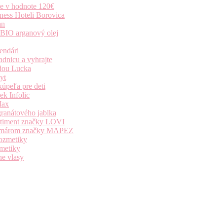
ie v hodnote 120€
ness Hoteli Borovica
an
 BIO arganový olej
endári
dnicu a vyhrajte
dou Lucka
yt
úpeľa pre deti
k Infolic
Max
granátového jablka
ortiment značky LOVI
i komárom značky MAPEZ
kozmetiky
zmetiky
ne vlasy