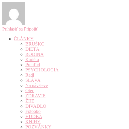
Prihlásiť sa
Pripojiť
ČLÁNKY
BRUŠKO
DIEŤA
RODINA
Kariéra
Prehľad
PSYCHOLOGIA
Radí
SLÁVA
Na návšteve
Otec
ZDRAVIE
ŽIJE
DIVADLO
Fotooko
HUDBA
KNIHY
POZVÁNKY