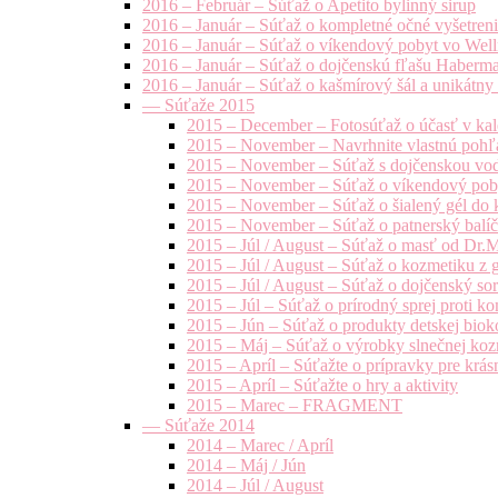
2016 – Február – Súťaž o Apetito bylinný sirup
2016 – Január – Súťaž o kompletné očné vyšetren
2016 – Január – Súťaž o víkendový pobyt vo Well
2016 – Január – Súťaž o dojčenskú fľašu Haberm
2016 – Január – Súťaž o kašmírový šál a unikátny
— Súťaže 2015
2015 – December – Fotosúťaž o účasť v kal
2015 – November – Navrhnite vlastnú pohľa
2015 – November – Súťaž s dojčenskou vo
2015 – November – Súťaž o víkendový pob
2015 – November – Súťaž o šialený gél do k
2015 – November – Súťaž o patnerský balíče
2015 – Júl / August – Súťaž o masť od Dr.
2015 – Júl / August – Súťaž o kozmetiku z 
2015 – Júl / August – Súťaž o dojčenský s
2015 – Júl – Súťaž o prírodný sprej prot
2015 – Jún – Súťaž o produkty detskej bio
2015 – Máj – Súťaž o výrobky slnečnej ko
2015 – Apríl – Súťažte o prípravky pre krás
2015 – Apríl – Súťažte o hry a aktivity
2015 – Marec – FRAGMENT
— Súťaže 2014
2014 – Marec / Apríl
2014 – Máj / Jún
2014 – Júl / August