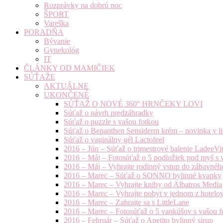
Rozprávky na dobrú noc
ŠPORT
Vareška
PORADŇA
Bývanie
Gynekológ
IT
ČLÁNKY OD MAMIČIEK
SÚŤAŽE
AKTUÁLNE
UKONČENÉ
SÚŤAŽ O NOVÉ 360° HRNČEKY LOVI
Súťaž o návrh predzáhradky
Súťaž o puzzle s vašou fotkou
Súťaž o Bepanthen Sensiderm krém – novinka v lie
Súťaž o vaginálny gél Lactofeel
2016 – Jún – Súťaž o trimestrové balenie LadeeVi
2016 – Máj – Fotosúťaž o 5 podložiek pod myš s 
2016 – Máj – Vyhrajte rodinný vstup do zábavnéh
2016 – Marec – Súťaž o SONNO bylinné kvapky
2016 – Marec – Vyhrajte knihy od Albatros Media
2016 – Marec – Vyhrajte pobyt v jednom z hotelov
2016 – Marec – Zahrajte sa s LittleLane
2016 – Marec – Fotosúťaž o 5 vankúšov s vašou f
2016 – Február – Súťaž o Apetito bylinný sirup