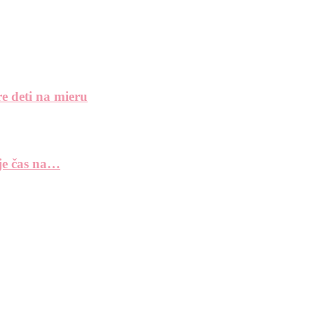
e deti na mieru
 je čas na…