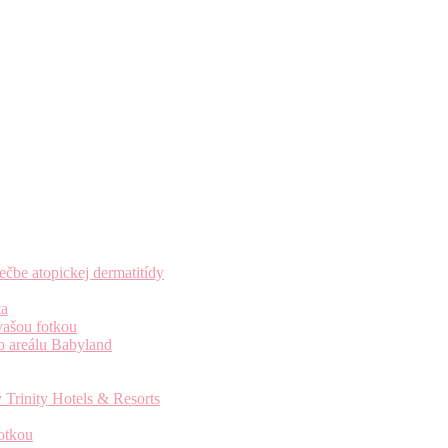
čbe atopickej dermatitídy
ta
vašou fotkou
o areálu Babyland
 Trinity Hotels & Resorts
otkou