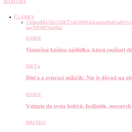
MAMAMA
ČLÁNKY
Všetko
BRUŠKO
DIEŤA
RODINA
Kariéra
Prehľad
PSY
noc
ŠPORT
Vareška
KNIHY
Vianočná knižná nádielka, ktorá rozžiari de
DIEŤA
Dieťa a zvierací miláčik: Nie je dôvod na o
KNIHY
Vstúpte do sveta bohýň, hrdiniek, mocných
BRUŠKO