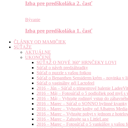
Izba pre predškoláka 2. časť
Bývanie
Izba pre predškoláka 1. časť
ČLÁNKY OD MAMIČIEK
SÚŤAŽE
AKTUÁLNE
UKONČENÉ
SÚŤAŽ O NOVÉ 360° HRNČEKY LOVI
Súťaž o návrh predzáhradky
Súťaž o puzzle s vašou fotkou
Súťaž o Bepanthen Sensiderm krém – novinka v lie
Súťaž o vaginálny gél Lactofeel
2016 – Jún – Súťaž o trimestrové balenie LadeeVi
2016 – Máj – Fotosúťaž o 5 podložiek pod myš s 
2016 – Máj – Vyhrajte rodinný vstup do zábavnéh
2016 – Marec – Súťaž o SONNO bylinné kvapky
2016 – Marec – Vyhrajte knihy od Albatros Media
2016 – Marec – Vyhrajte pobyt v jednom z hotelov
2016 – Marec – Zahrajte sa s LittleLane
2016 – Marec – Fotosúťaž o 5 vankúšov s vašou f