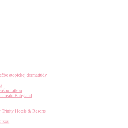
čbe atopickej dermatitídy
ta
vašou fotkou
o areálu Babyland
 Trinity Hotels & Resorts
otkou