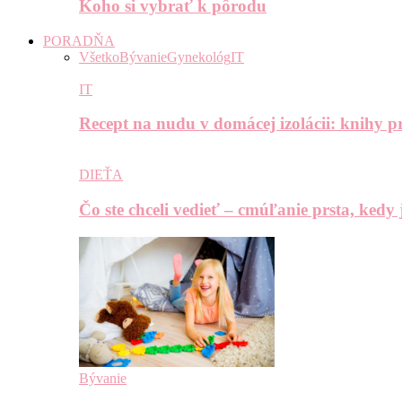
Koho si vybrať k pôrodu
PORADŇA
Všetko
Bývanie
Gynekológ
IT
IT
Recept na nudu v domácej izolácii: knihy pr
DIEŤA
Čo ste chceli vedieť – cmúľanie prsta, kedy
Bývanie