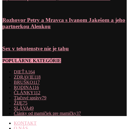
Rozhovor Petry a Mravca s Ivanom Jakešom a jeho
partnerkou Alenkou
Sex v tehotenstve nie je tabu
POPULÁRNE KATEGÓRIE
DIEŤA
164
ZDRAVIE
118
BRUŠKO
117
RODINA
116
ČLÁNKY
112
Tlačové správy
79
ŽIJE
75
SLÁVA
49
Články od mamičiek pre mamičky
37
KONTAKT
O NÁS