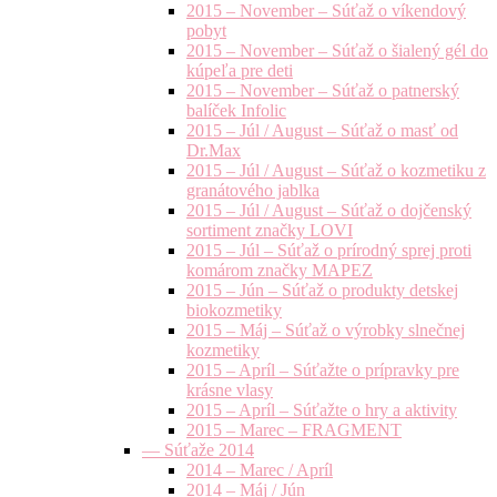
2015 – November – Súťaž o víkendový
pobyt
2015 – November – Súťaž o šialený gél do
kúpeľa pre deti
2015 – November – Súťaž o patnerský
balíček Infolic
2015 – Júl / August – Súťaž o masť od
Dr.Max
2015 – Júl / August – Súťaž o kozmetiku z
granátového jablka
2015 – Júl / August – Súťaž o dojčenský
sortiment značky LOVI
2015 – Júl – Súťaž o prírodný sprej proti
komárom značky MAPEZ
2015 – Jún – Súťaž o produkty detskej
biokozmetiky
2015 – Máj – Súťaž o výrobky slnečnej
kozmetiky
2015 – Apríl – Súťažte o prípravky pre
krásne vlasy
2015 – Apríl – Súťažte o hry a aktivity
2015 – Marec – FRAGMENT
— Súťaže 2014
2014 – Marec / Apríl
2014 – Máj / Jún