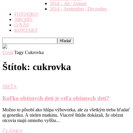
2014 – Júl / August
2014 – September / December
FOTOOKO
ARCHÍV
O NÁS
KONTAKT
Úvod
Tagy
Cukrovka
Štítok: cukrovka
DIEŤA
Koľko obéznych detí je veľa obéznych detí?
Možno to pôsobí ako hlúpa výhovorka, ale za všetkým treba hľadať
aj genetiku. A nielen matkinu. Viaceré štúdie dokázali, že obézni
otcovia majú omnoho vyššiu...
ČLÁNKY