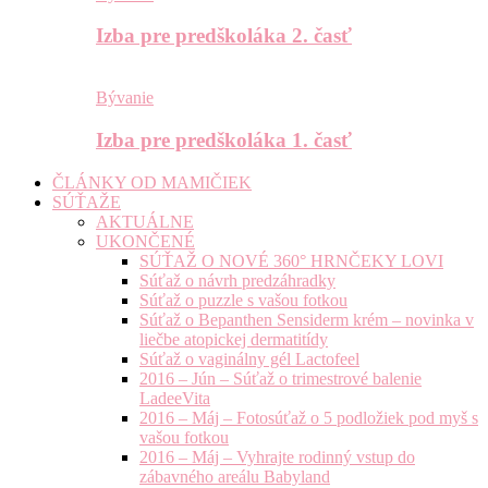
Izba pre predškoláka 2. časť
Bývanie
Izba pre predškoláka 1. časť
ČLÁNKY OD MAMIČIEK
SÚŤAŽE
AKTUÁLNE
UKONČENÉ
SÚŤAŽ O NOVÉ 360° HRNČEKY LOVI
Súťaž o návrh predzáhradky
Súťaž o puzzle s vašou fotkou
Súťaž o Bepanthen Sensiderm krém – novinka v
liečbe atopickej dermatitídy
Súťaž o vaginálny gél Lactofeel
2016 – Jún – Súťaž o trimestrové balenie
LadeeVita
2016 – Máj – Fotosúťaž o 5 podložiek pod myš s
vašou fotkou
2016 – Máj – Vyhrajte rodinný vstup do
zábavného areálu Babyland