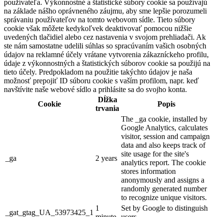
používateľa. Výkonnostné a štatistické súbory cookie sa používajú
na základe nášho oprávneného záujmu, aby sme lepšie porozumeli
správaniu používateľov na tomto webovom sídle. Tieto súbory
cookie však môžete kedykoľvek deaktivovať pomocou nižšie
uvedených tlačidiel alebo cez nastavenia v svojom prehliadači. Ak
ste nám samostatne udelili súhlas so spracúvaním vašich osobných
údajov na reklamné účely vrátane vytvorenia zákazníckeho profilu,
údaje z výkonnostných a štatistických súborov cookie sa použijú na
tieto účely. Predpokladom na použitie takýchto údajov je naša
možnosť prepojiť ID súboru cookie s vaším profilom, napr. keď
navštívite naše webové sídlo a prihlásite sa do svojho konta.
Dĺžka
Cookie
Popis
trvania
The _ga cookie, installed by
Google Analytics, calculates
visitor, session and campaign
data and also keeps track of
site usage for the site's
_ga
2 years
analytics report. The cookie
stores information
anonymously and assigns a
randomly generated number
to recognize unique visitors.
1
Set by Google to distinguish
_gat_gtag_UA_53973425_1
minute
users.