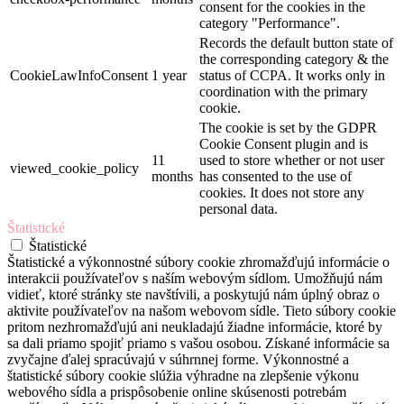
consent for the cookies in the
category "Performance".
Records the default button state of
the corresponding category & the
CookieLawInfoConsent
1 year
status of CCPA. It works only in
coordination with the primary
cookie.
The cookie is set by the GDPR
Cookie Consent plugin and is
11
used to store whether or not user
viewed_cookie_policy
months
has consented to the use of
cookies. It does not store any
personal data.
Štatistické
Štatistické
Štatistické a výkonnostné súbory cookie zhromažďujú informácie o
interakcii používateľov s naším webovým sídlom. Umožňujú nám
vidieť, ktoré stránky ste navštívili, a poskytujú nám úplný obraz o
aktivite používateľov na našom webovom sídle. Tieto súbory cookie
pritom nezhromažďujú ani neukladajú žiadne informácie, ktoré by
sa dali priamo spojiť priamo s vašou osobou. Získané informácie sa
zvyčajne ďalej spracúvajú v súhrnnej forme. Výkonnostné a
štatistické súbory cookie slúžia výhradne na zlepšenie výkonu
webového sídla a prispôsobenie online skúsenosti potrebám