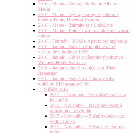
2016 – Marec – Vyhrajte knihy od Albatros
Media
2016 – Marec – Vyhrajte pobyt v jednom z
hotelov Trinity Hotels & Resorts
2016 – Marec – Zahrajte sa s LittleLane
2016 – Marec – Fotosúťaž o 5 vankúšov s vašou
fotkou
2016 – Február – Súťaž o Apetito bylinný sirup
2016 – Január – Súťaž o kompletné očné
vyšetrenie v hodnote 120€
2016 – Január – Súťaž o víkendový pobyt vo
Wellness Hoteli Borovica
2016 – Január – Súťaž o dojčenskú fľašu
Haberman
2016 – Január – Súťaž o kašmírový šál a
unikátny BIO arganový olej
— Súťaže 2015
2015 – December – Fotosúťaž o účasť v
kalendári
2015 – November – Navrhnite vlastnú
pohľadnicu a vyhrajte
2015 – November – Súťaž s dojčenskou
vodou Lucka
2015 – November – Súťaž o víkendový
pobyt