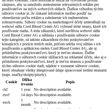
na ňom vykonali. Tieto informácie slúžia na vytvorenie profilu
záujmov, aby sa umožnilo umiestnenie relevantných reklám pre
používateľov na iných webových sídlach. Ďalšou výhodou týchto
súborov cookie je, že získané informácie možno použiť na
obmedzenie počtu reklám a zabránenie ich nadmernému
zobrazovaniu. Súbory cookie na marketingové účely umiestňujú na
webové sídla Cord Blood Center AG vybrané tretie strany, ktoré ich
používanie riadia. A teda zákazníci, ktorí navštívia webové sídla
Cord Blood Center AG a súhlasia s používaním súborov cookie
tejto kategórie, sú takisto zákazníkmi týchto poskytovateľov
konajúcich z pozície tretích strán, pričom udelia svoj súhlas s ich
používaním a aplikáciou nielen Cord Blood Center AG, ale aj
príslušnému poskytovateľovi, ktorý je treťou stranou. Ďalšie
informácie o súboroch cookie slúžiacich na reklamné účely, ako aj o
príslušnom poskytovateľovi, ktorý je treťou stranou a používanie
týchto súborov cookie riadi, nájdete v zozname súborov cookie,
ktorý obsahuje všetky integrované údaje spracované tretími stranami
(napr. značky/skripty/pixely).
Dĺžka
Cookie
Popis
trvania
ckf
1 year
No description available.
euvf
14 days
No description available.
1
euvh
No description available.
month