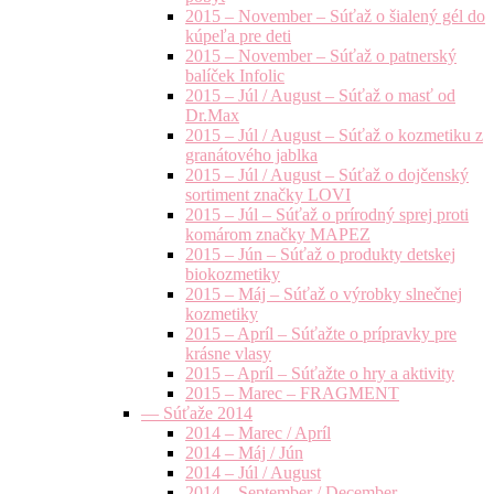
2015 – November – Súťaž o šialený gél do
kúpeľa pre deti
2015 – November – Súťaž o patnerský
balíček Infolic
2015 – Júl / August – Súťaž o masť od
Dr.Max
2015 – Júl / August – Súťaž o kozmetiku z
granátového jablka
2015 – Júl / August – Súťaž o dojčenský
sortiment značky LOVI
2015 – Júl – Súťaž o prírodný sprej proti
komárom značky MAPEZ
2015 – Jún – Súťaž o produkty detskej
biokozmetiky
2015 – Máj – Súťaž o výrobky slnečnej
kozmetiky
2015 – Apríl – Súťažte o prípravky pre
krásne vlasy
2015 – Apríl – Súťažte o hry a aktivity
2015 – Marec – FRAGMENT
— Súťaže 2014
2014 – Marec / Apríl
2014 – Máj / Jún
2014 – Júl / August
2014 – September / December