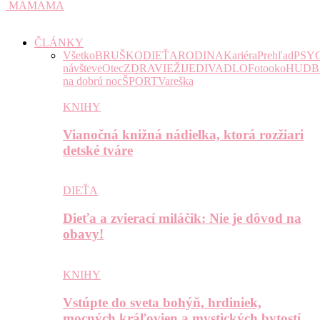
MAMAMA
ČLÁNKY
Všetko
BRUŠKO
DIEŤA
RODINA
Kariéra
Prehľad
PSY
návšteve
Otec
ZDRAVIE
ŽIJE
DIVADLO
Fotooko
HUDB
na dobrú noc
ŠPORT
Vareška
KNIHY
Vianočná knižná nádielka, ktorá rozžiari
detské tváre
DIEŤA
Dieťa a zvierací miláčik: Nie je dôvod na
obavy!
KNIHY
Vstúpte do sveta bohýň, hrdiniek,
mocných kráľovien a mystických bytostí