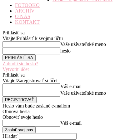
FOTOOKO
ARCHÍV
O NÁS
KONTAKT
Prihlásiť sa
Vitajte!
Prihlásiť k svojmu účtu
Vaše užívateľské meno
heslo
Zabudli ste heslo?
Vytvoriť účet
Prihlásiť sa
Vitajte!
Zaregistrovať si účet
Váš e-mail
Vaše užívateľské meno
Heslo vám bude zaslané e-mailom
Obnova hesla
Obnoviť svoje heslo
Váš e-mail
Hľadať