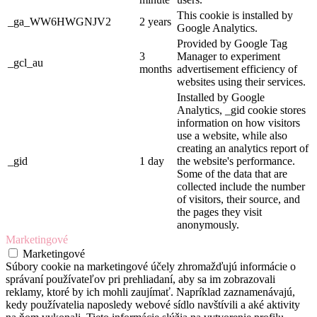
This cookie is installed by
_ga_WW6HWGNJV2
2 years
Google Analytics.
Provided by Google Tag
3
Manager to experiment
_gcl_au
months
advertisement efficiency of
websites using their services.
Installed by Google
Analytics, _gid cookie stores
information on how visitors
use a website, while also
creating an analytics report of
_gid
1 day
the website's performance.
Some of the data that are
collected include the number
of visitors, their source, and
the pages they visit
anonymously.
Marketingové
Marketingové
Súbory cookie na marketingové účely zhromažďujú informácie o
správaní používateľov pri prehliadaní, aby sa im zobrazovali
reklamy, ktoré by ich mohli zaujímať. Napríklad zaznamenávajú,
kedy používatelia naposledy webové sídlo navštívili a aké aktivity