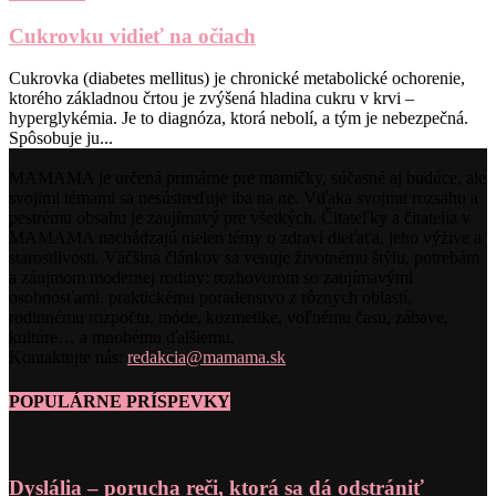
Cukrovku vidieť na očiach
Cukrovka (diabetes mellitus) je chronické metabolické ochorenie,
ktorého základnou črtou je zvýšená hladina cukru v krvi –
hyperglykémia. Je to diagnóza, ktorá nebolí, a tým je nebezpečná.
Spôsobuje ju...
MAMAMA je určená primárne pre mamičky, súčasné aj budúce, ale
svojimi témami sa nesústreďuje iba na ne. Vďaka svojmu rozsahu a
pestrému obsahu je zaujímavý pre všetkých. Čitateľky a čitatelia v
MAMAMA nachádzajú nielen témy o zdraví dieťaťa, jeho výžive a
starostlivosti. Väčšina článkov sa venuje životnému štýlu, potrebám
a záujmom modernej rodiny: rozhovorom so zaujímavými
osobnosťami, praktickému poradenstvo z rôznych oblastí,
rodinnému rozpočtu, móde, kozmetike, voľnému času, zábave,
kultúre… a mnohému ďalšiemu.
Kontaktujte nás:
redakcia@mamama.sk
POPULÁRNE PRÍSPEVKY
Dyslália – porucha reči, ktorá sa dá odstrániť