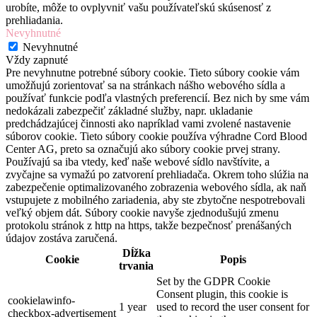
urobíte, môže to ovplyvniť vašu používateľskú skúsenosť z
prehliadania.
Nevyhnutné
Nevyhnutné
Vždy zapnuté
Pre nevyhnutne potrebné súbory cookie. Tieto súbory cookie vám
umožňujú zorientovať sa na stránkach nášho webového sídla a
používať funkcie podľa vlastných preferencií. Bez nich by sme vám
nedokázali zabezpečiť základné služby, napr. ukladanie
predchádzajúcej činnosti ako napríklad vami zvolené nastavenie
súborov cookie. Tieto súbory cookie používa výhradne Cord Blood
Center AG, preto sa označujú ako súbory cookie prvej strany.
Používajú sa iba vtedy, keď naše webové sídlo navštívite, a
zvyčajne sa vymažú po zatvorení prehliadača. Okrem toho slúžia na
zabezpečenie optimalizovaného zobrazenia webového sídla, ak naň
vstupujete z mobilného zariadenia, aby ste zbytočne nespotrebovali
veľký objem dát. Súbory cookie navyše zjednodušujú zmenu
protokolu stránok z http na https, takže bezpečnosť prenášaných
údajov zostáva zaručená.
Dĺžka
Cookie
Popis
trvania
Set by the GDPR Cookie
Consent plugin, this cookie is
cookielawinfo-
1 year
used to record the user consent for
checkbox-advertisement