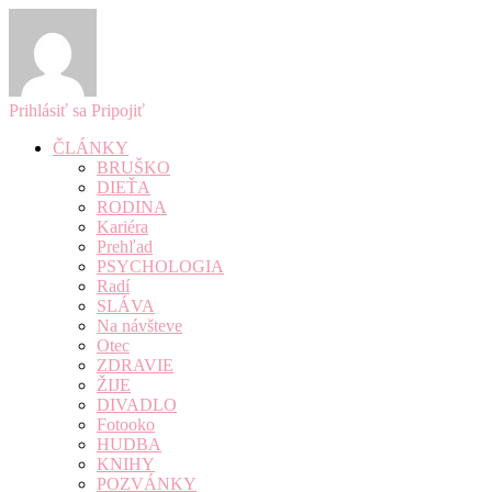
Prihlásiť sa
Pripojiť
ČLÁNKY
BRUŠKO
DIEŤA
RODINA
Kariéra
Prehľad
PSYCHOLOGIA
Radí
SLÁVA
Na návšteve
Otec
ZDRAVIE
ŽIJE
DIVADLO
Fotooko
HUDBA
KNIHY
POZVÁNKY