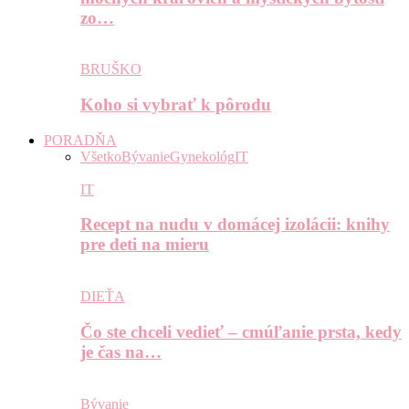
zo…
BRUŠKO
Koho si vybrať k pôrodu
PORADŇA
Všetko
Bývanie
Gynekológ
IT
IT
Recept na nudu v domácej izolácii: knihy
pre deti na mieru
DIEŤA
Čo ste chceli vedieť – cmúľanie prsta, kedy
je čas na…
Bývanie