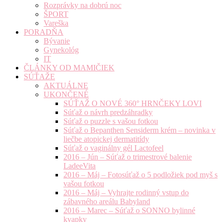
Rozprávky na dobrú noc
ŠPORT
Vareška
PORADŇA
Bývanie
Gynekológ
IT
ČLÁNKY OD MAMIČIEK
SÚŤAŽE
AKTUÁLNE
UKONČENÉ
SÚŤAŽ O NOVÉ 360° HRNČEKY LOVI
Súťaž o návrh predzáhradky
Súťaž o puzzle s vašou fotkou
Súťaž o Bepanthen Sensiderm krém – novinka v
liečbe atopickej dermatitídy
Súťaž o vaginálny gél Lactofeel
2016 – Jún – Súťaž o trimestrové balenie
LadeeVita
2016 – Máj – Fotosúťaž o 5 podložiek pod myš s
vašou fotkou
2016 – Máj – Vyhrajte rodinný vstup do
zábavného areálu Babyland
2016 – Marec – Súťaž o SONNO bylinné
kvapky