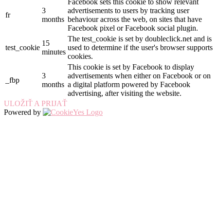
Facebook sets this cookie to show relevant
3
advertisements to users by tracking user
fr
months
behaviour across the web, on sites that have
Facebook pixel or Facebook social plugin.
The test_cookie is set by doubleclick.net and is
15
test_cookie
used to determine if the user's browser supports
minutes
cookies.
This cookie is set by Facebook to display
3
advertisements when either on Facebook or on
_fbp
months
a digital platform powered by Facebook
advertising, after visiting the website.
ULOŽIŤ A PRIJAŤ
Powered by