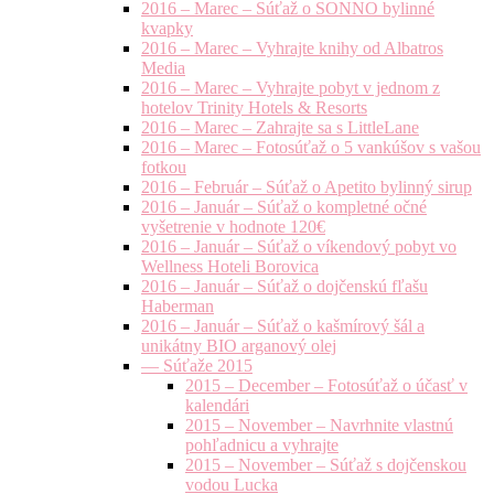
2016 – Marec – Súťaž o SONNO bylinné
kvapky
2016 – Marec – Vyhrajte knihy od Albatros
Media
2016 – Marec – Vyhrajte pobyt v jednom z
hotelov Trinity Hotels & Resorts
2016 – Marec – Zahrajte sa s LittleLane
2016 – Marec – Fotosúťaž o 5 vankúšov s vašou
fotkou
2016 – Február – Súťaž o Apetito bylinný sirup
2016 – Január – Súťaž o kompletné očné
vyšetrenie v hodnote 120€
2016 – Január – Súťaž o víkendový pobyt vo
Wellness Hoteli Borovica
2016 – Január – Súťaž o dojčenskú fľašu
Haberman
2016 – Január – Súťaž o kašmírový šál a
unikátny BIO arganový olej
— Súťaže 2015
2015 – December – Fotosúťaž o účasť v
kalendári
2015 – November – Navrhnite vlastnú
pohľadnicu a vyhrajte
2015 – November – Súťaž s dojčenskou
vodou Lucka