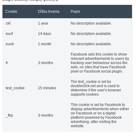
Cookie
Dĺžka trvania
Popis
ckf
1 year
No description available.
euvf
14 days
No description available.
euvh
1 month
No description available.
Facebook sets this cookie to show
relevant advertisements to users by
fr
3 months
tracking user behaviour across the
web, on sites that have Facebook
pixel or Facebook social plugin.
The test_cookie is set by
doubleclick.net and is used to
test_cookie
15 minutes
determine if the user's browser
supports cookies.
This cookie is set by Facebook to
display advertisements when either
on Facebook or on a digital
_fbp
3 months
platform powered by Facebook
advertising, after visiting the
website.