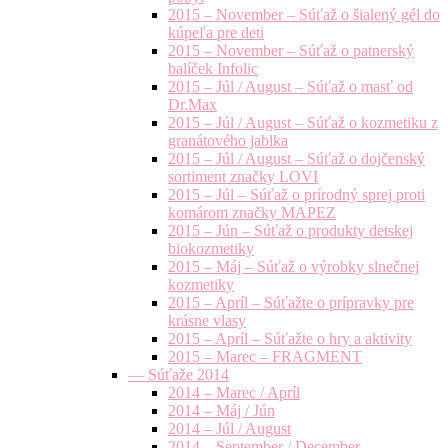
2015 – November – Súťaž o šialený gél do
kúpeľa pre deti
2015 – November – Súťaž o patnerský
balíček Infolic
2015 – Júl / August – Súťaž o masť od
Dr.Max
2015 – Júl / August – Súťaž o kozmetiku z
granátového jablka
2015 – Júl / August – Súťaž o dojčenský
sortiment značky LOVI
2015 – Júl – Súťaž o prírodný sprej proti
komárom značky MAPEZ
2015 – Jún – Súťaž o produkty detskej
biokozmetiky
2015 – Máj – Súťaž o výrobky slnečnej
kozmetiky
2015 – Apríl – Súťažte o prípravky pre
krásne vlasy
2015 – Apríl – Súťažte o hry a aktivity
2015 – Marec – FRAGMENT
— Súťaže 2014
2014 – Marec / Apríl
2014 – Máj / Jún
2014 – Júl / August
2014 – September / December