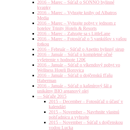
2016 – Marec – Súťaž o SONNO bylinné
kvapky
2016 – Marec – Vyhrajte knihy od Albatros
Media
2016 – Marec – Vyhrajte pobyt v jednom z
hotelov Trinity Hotels & Resorts
2016 – Marec – Zahrajte sa s LittleLane
2016 – Marec – Fotosúťaž o 5 vankúšov s vašou
fotkou
2016 – Február – Súťaž o Apetito bylinný sirup
2016 – Január – Súťaž o kompletné očné
vyšetrenie v hodnote 120€
2016 – Január – Súťaž o víkendový pobyt vo
Wellness Hoteli Borovica
2016 – Január – Súťaž o dojčenskú fľašu
Haberman
2016 – Január – Súťaž o kašmírový šál a
unikátny BIO arganový olej
— Súťaže 2015
2015 – December – Fotosúťaž o účasť v
kalendári
2015 – November – Navrhnite vlastnú
pohľadnicu a vyhrajte
2015 – November – Súťaž s dojčenskou
vodou Lucka