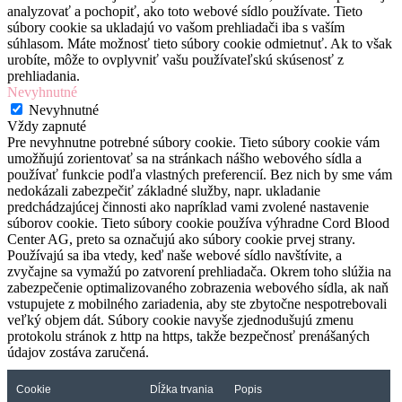
analyzovať a pochopiť, ako toto webové sídlo používate. Tieto
súbory cookie sa ukladajú vo vašom prehliadači iba s vaším
súhlasom. Máte možnosť tieto súbory cookie odmietnuť. Ak to však
urobíte, môže to ovplyvniť vašu používateľskú skúsenosť z
prehliadania.
Nevyhnutné
Nevyhnutné
Vždy zapnuté
Pre nevyhnutne potrebné súbory cookie. Tieto súbory cookie vám
umožňujú zorientovať sa na stránkach nášho webového sídla a
používať funkcie podľa vlastných preferencií. Bez nich by sme vám
nedokázali zabezpečiť základné služby, napr. ukladanie
predchádzajúcej činnosti ako napríklad vami zvolené nastavenie
súborov cookie. Tieto súbory cookie používa výhradne Cord Blood
Center AG, preto sa označujú ako súbory cookie prvej strany.
Používajú sa iba vtedy, keď naše webové sídlo navštívite, a
zvyčajne sa vymažú po zatvorení prehliadača. Okrem toho slúžia na
zabezpečenie optimalizovaného zobrazenia webového sídla, ak naň
vstupujete z mobilného zariadenia, aby ste zbytočne nespotrebovali
veľký objem dát. Súbory cookie navyše zjednodušujú zmenu
protokolu stránok z http na https, takže bezpečnosť prenášaných
údajov zostáva zaručená.
Cookie
Dĺžka trvania
Popis