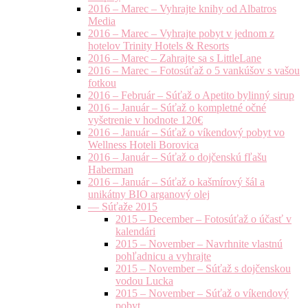
2016 – Marec – Vyhrajte knihy od Albatros
Media
2016 – Marec – Vyhrajte pobyt v jednom z
hotelov Trinity Hotels & Resorts
2016 – Marec – Zahrajte sa s LittleLane
2016 – Marec – Fotosúťaž o 5 vankúšov s vašou
fotkou
2016 – Február – Súťaž o Apetito bylinný sirup
2016 – Január – Súťaž o kompletné očné
vyšetrenie v hodnote 120€
2016 – Január – Súťaž o víkendový pobyt vo
Wellness Hoteli Borovica
2016 – Január – Súťaž o dojčenskú fľašu
Haberman
2016 – Január – Súťaž o kašmírový šál a
unikátny BIO arganový olej
— Súťaže 2015
2015 – December – Fotosúťaž o účasť v
kalendári
2015 – November – Navrhnite vlastnú
pohľadnicu a vyhrajte
2015 – November – Súťaž s dojčenskou
vodou Lucka
2015 – November – Súťaž o víkendový
pobyt