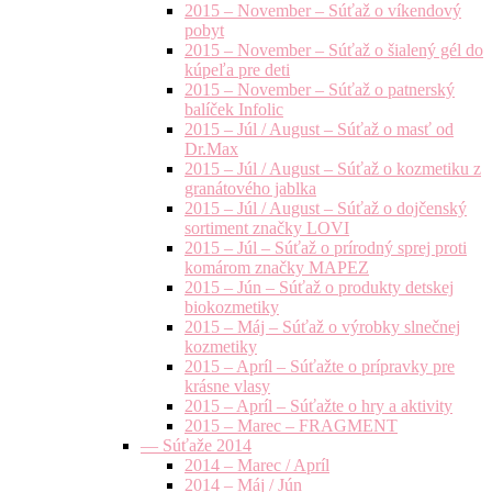
2015 – November – Súťaž o víkendový
pobyt
2015 – November – Súťaž o šialený gél do
kúpeľa pre deti
2015 – November – Súťaž o patnerský
balíček Infolic
2015 – Júl / August – Súťaž o masť od
Dr.Max
2015 – Júl / August – Súťaž o kozmetiku z
granátového jablka
2015 – Júl / August – Súťaž o dojčenský
sortiment značky LOVI
2015 – Júl – Súťaž o prírodný sprej proti
komárom značky MAPEZ
2015 – Jún – Súťaž o produkty detskej
biokozmetiky
2015 – Máj – Súťaž o výrobky slnečnej
kozmetiky
2015 – Apríl – Súťažte o prípravky pre
krásne vlasy
2015 – Apríl – Súťažte o hry a aktivity
2015 – Marec – FRAGMENT
— Súťaže 2014
2014 – Marec / Apríl
2014 – Máj / Jún