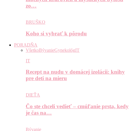
zo…
BRUŠKO
Koho si vybrať k pôrodu
PORADŇA
Všetko
Bývanie
Gynekológ
IT
IT
Recept na nudu v domácej izolácii: knihy
pre deti na mieru
DIEŤA
Čo ste chceli vedieť – cmúľanie prsta, kedy
je čas na…
Bývanie