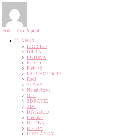
Prihlásiť sa
Pripojiť
ČLÁNKY
BRUŠKO
DIEŤA
RODINA
Kariéra
Prehľad
PSYCHOLOGIA
Radí
SLÁVA
Na návšteve
Otec
ZDRAVIE
ŽIJE
DIVADLO
Fotooko
HUDBA
KNIHY
POZVÁNKY