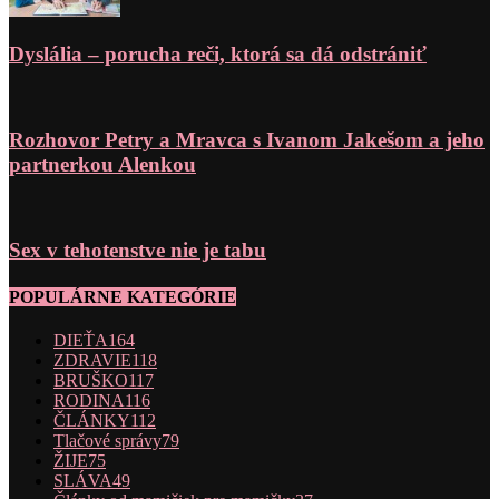
Dyslália – porucha reči, ktorá sa dá odstrániť
Rozhovor Petry a Mravca s Ivanom Jakešom a jeho
partnerkou Alenkou
Sex v tehotenstve nie je tabu
POPULÁRNE KATEGÓRIE
DIEŤA
164
ZDRAVIE
118
BRUŠKO
117
RODINA
116
ČLÁNKY
112
Tlačové správy
79
ŽIJE
75
SLÁVA
49