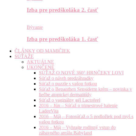
Izba pre predškoláka 2. časť
Bývanie
Izba pre predškoláka 1. časť
ČLÁNKY OD MAMIČIEK
SÚŤAŽE
AKTUÁLNE
UKONČENÉ
SÚŤAŽ O NOVÉ 360° HRNČEKY LOVI
Súťaž o návrh predzáhradky
Súťaž o puzzle s vašou fotkou
Súťaž o Bepanthen Sensiderm krém – novinka v
liečbe atopickej dermatitídy
Súťaž o vaginálny gél Lactofeel
2016 – Jún – Súťaž o trimestrové balenie
LadeeVita
2016 – Máj – Fotosúťaž o 5 podložiek pod myš s
vašou fotkou
2016 – Máj – Vyhrajte rodinný vstup do
zábavného areálu Babyland