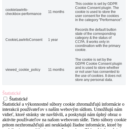
This cookie is set by GDPR
Cookie Consent plugin. The
cookielawinfo-
11 months
cookie is used to store the
checkbox-performance
user consent for the cookies
in the category "Performance".
Records the default button
state of the corresponding
category & the status of
CookieLawInfoConsent
1 year
CCPA. It works only in
coordination with the primary
cookie.
The cookie is set by the
GDPR Cookie Consent plugin
and is used to store whether
viewed_cookie_policy
11 months
or not user has consented to
the use of cookies. It does not
store any personal data.
Štatistické
Štatistické
Štatistické a výkonnostné súbory cookie zhromažďujú informácie o
interakcii používateľov s naším webovým sídlom. Umožňujú nám
vidieť, ktoré stránky ste navštívili, a poskytujú nám úplný obraz o
aktivite používateľov na našom webovom sídle. Tieto súbory cookie
pritom nezhromažďujú ani neukladajú žiadne informácie, ktoré by