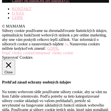
Články od mamičiek pre mamičky
37
KONTAKT
O NÁS
GDPR
© MAMAMA
Súbory cookie používame na zhromažďovanie štatistických údajov,
optimalizáciu funkčnosti webových stránok a pre online marketing,
aby sme vám poskytli celkovo lepší zážitok. Viac informácií o
súboroch cookie a nastaveniach nájdete
tu
. Nastavenia cookies
môžete kedykoľvek zmeniť.
GDPR
.
Prijať všetky cookie
Odmietnuť všetky cookie
Spravovať Cookies
Close
Prehľad zásad ochrany osobných údajov
Na tomto webovom sídle používame súbory cookie, aby sa vám na
ňom ľahšie orientovalo. Podľa potreby sa tieto kategorizované
súbory cookie ukladajú vo vašom prehliadači, pretože sú
nevyhnutné na fungovanie základných funkcií stránok webového
sídla. Používame aj súbory cookie tretích strán, ktoré nám pomáhajú