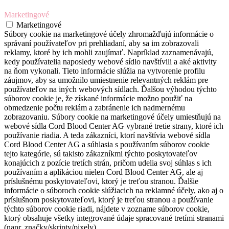
Marketingové
Marketingové
Súbory cookie na marketingové účely zhromažďujú informácie o
správaní používateľov pri prehliadaní, aby sa im zobrazovali
reklamy, ktoré by ich mohli zaujímať. Napríklad zaznamenávajú,
kedy používatelia naposledy webové sídlo navštívili a aké aktivity
na ňom vykonali. Tieto informácie slúžia na vytvorenie profilu
záujmov, aby sa umožnilo umiestnenie relevantných reklám pre
používateľov na iných webových sídlach. Ďalšou výhodou týchto
súborov cookie je, že získané informácie možno použiť na
obmedzenie počtu reklám a zabránenie ich nadmernému
zobrazovaniu. Súbory cookie na marketingové účely umiestňujú na
webové sídla Cord Blood Center AG vybrané tretie strany, ktoré ich
používanie riadia. A teda zákazníci, ktorí navštívia webové sídla
Cord Blood Center AG a súhlasia s používaním súborov cookie
tejto kategórie, sú takisto zákazníkmi týchto poskytovateľov
konajúcich z pozície tretích strán, pričom udelia svoj súhlas s ich
používaním a aplikáciou nielen Cord Blood Center AG, ale aj
príslušnému poskytovateľovi, ktorý je treťou stranou. Ďalšie
informácie o súboroch cookie slúžiacich na reklamné účely, ako aj o
príslušnom poskytovateľovi, ktorý je treťou stranou a používanie
týchto súborov cookie riadi, nájdete v zozname súborov cookie,
ktorý obsahuje všetky integrované údaje spracované tretími stranami
(napr. značky/skripty/pixely).