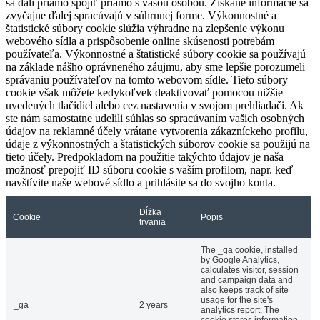
sa dali priamo spojiť priamo s vašou osobou. Získané informácie sa
zvyčajne ďalej spracúvajú v súhrnnej forme. Výkonnostné a
štatistické súbory cookie slúžia výhradne na zlepšenie výkonu
webového sídla a prispôsobenie online skúsenosti potrebám
používateľa. Výkonnostné a štatistické súbory cookie sa používajú
na základe nášho oprávneného záujmu, aby sme lepšie porozumeli
správaniu používateľov na tomto webovom sídle. Tieto súbory
cookie však môžete kedykoľvek deaktivovať pomocou nižšie
uvedených tlačidiel alebo cez nastavenia v svojom prehliadači. Ak
ste nám samostatne udelili súhlas so spracúvaním vašich osobných
údajov na reklamné účely vrátane vytvorenia zákazníckeho profilu,
údaje z výkonnostných a štatistických súborov cookie sa použijú na
tieto účely. Predpokladom na použitie takýchto údajov je naša
možnosť prepojiť ID súboru cookie s vaším profilom, napr. keď
navštívite naše webové sídlo a prihlásite sa do svojho konta.
Dĺžka
Cookie
Popis
trvania
The _ga cookie, installed
by Google Analytics,
calculates visitor, session
and campaign data and
also keeps track of site
usage for the site's
_ga
2 years
analytics report. The