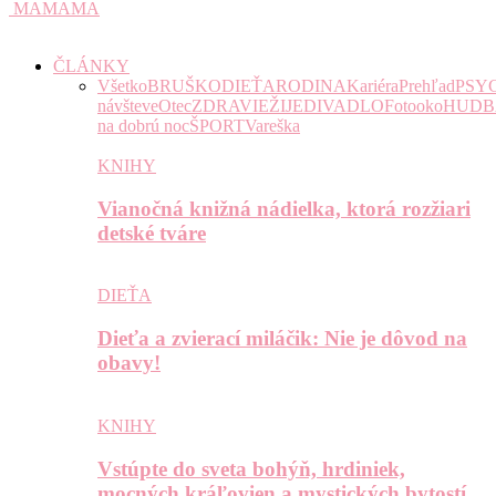
MAMAMA
ČLÁNKY
Všetko
BRUŠKO
DIEŤA
RODINA
Kariéra
Prehľad
PSY
návšteve
Otec
ZDRAVIE
ŽIJE
DIVADLO
Fotooko
HUDB
na dobrú noc
ŠPORT
Vareška
KNIHY
Vianočná knižná nádielka, ktorá rozžiari
detské tváre
DIEŤA
Dieťa a zvierací miláčik: Nie je dôvod na
obavy!
KNIHY
Vstúpte do sveta bohýň, hrdiniek,
mocných kráľovien a mystických bytostí