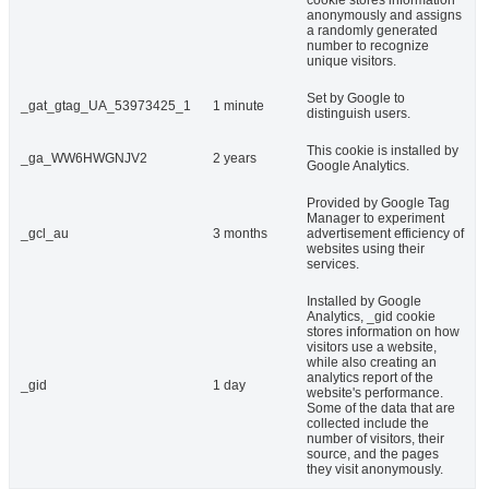
cookie stores information
anonymously and assigns
a randomly generated
number to recognize
unique visitors.
Set by Google to
_gat_gtag_UA_53973425_1
1 minute
distinguish users.
This cookie is installed by
_ga_WW6HWGNJV2
2 years
Google Analytics.
Provided by Google Tag
Manager to experiment
_gcl_au
3 months
advertisement efficiency of
websites using their
services.
Installed by Google
Analytics, _gid cookie
stores information on how
visitors use a website,
while also creating an
analytics report of the
_gid
1 day
website's performance.
Some of the data that are
collected include the
number of visitors, their
source, and the pages
they visit anonymously.