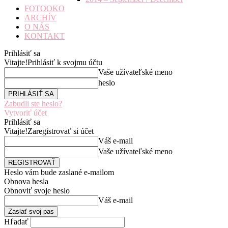
FOTOOKO
ARCHÍV
O NÁS
KONTAKT
Prihlásiť sa
Vitajte!
Prihlásiť k svojmu účtu
Vaše užívateľské meno
heslo
Zabudli ste heslo?
Vytvoriť účet
Prihlásiť sa
Vitajte!
Zaregistrovať si účet
Váš e-mail
Vaše užívateľské meno
Heslo vám bude zaslané e-mailom
Obnova hesla
Obnoviť svoje heslo
Váš e-mail
Hľadať