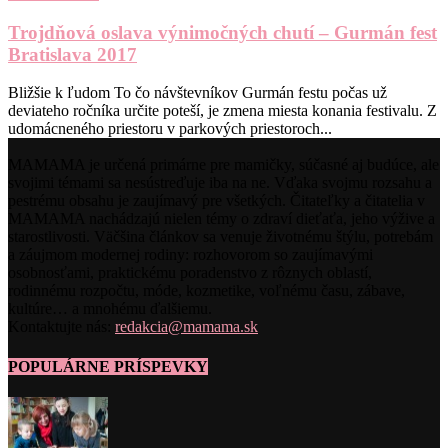
Trojdňová oslava výnimočných chutí – Gurmán fest
Bratislava 2017
Bližšie k ľudom To čo návštevníkov Gurmán festu počas už
deviateho ročníka určite poteší, je zmena miesta konania festivalu. Z
udomácneného priestoru v parkových priestoroch...
MAMAMA je určená primárne pre mamičky, súčasné aj budúce, ale
svojimi témami sa nesústreďuje iba na ne. Vďaka svojmu rozsahu a
pestrému obsahu je zaujímavý pre všetkých. Čitateľky a čitatelia v
MAMAMA nachádzajú nielen témy o zdraví dieťaťa, jeho výžive a
starostlivosti. Väčšina článkov sa venuje životnému štýlu, potrebám
a záujmom modernej rodiny: rozhovorom so zaujímavými
osobnosťami, praktickému poradenstvo z rôznych oblastí,
rodinnému rozpočtu, móde, kozmetike, voľnému času, zábave,
kultúre… a mnohému ďalšiemu.
Kontaktujte nás:
redakcia@mamama.sk
POPULÁRNE PRÍSPEVKY