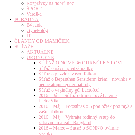
Rozprávky na dobrú noc
ŠPORT
Vareška
PORADŇA
Bývanie
Gynekológ
IT
ČLÁNKY OD MAMIČIEK
SÚŤAŽE
AKTUÁLNE
UKONČENÉ
SÚŤAŽ O NOVÉ 360° HRNČEKY LOVI
Súťaž o návrh predzáhradky
Súťaž o puzzle s vašou fotkou
Súťaž o Bepanthen Sensiderm krém – novinka v
liečbe atopickej dermatitídy
Súťaž o vaginálny gél Lactofeel
2016 – Jún – Súťaž o trimestrové balenie
LadeeVita
2016 – Máj – Fotosúťaž o 5 podložiek pod myš s
vašou fotkou
2016 – Máj – Vyhrajte rodinný vstup do
zábavného areálu Babyland
2016 – Marec – Súťaž o SONNO bylinné
kvapky