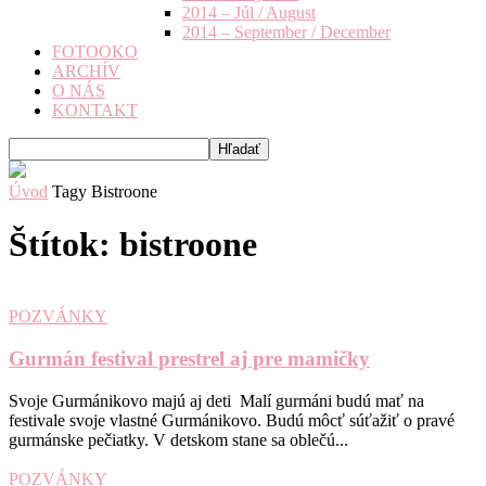
2014 – Júl / August
2014 – September / December
FOTOOKO
ARCHÍV
O NÁS
KONTAKT
Úvod
Tagy
Bistroone
Štítok: bistroone
POZVÁNKY
Gurmán festival prestrel aj pre mamičky
Svoje Gurmánikovo majú aj deti Malí gurmáni budú mať na
festivale svoje vlastné Gurmánikovo. Budú môcť súťažiť o pravé
gurmánske pečiatky. V detskom stane sa oblečú...
POZVÁNKY