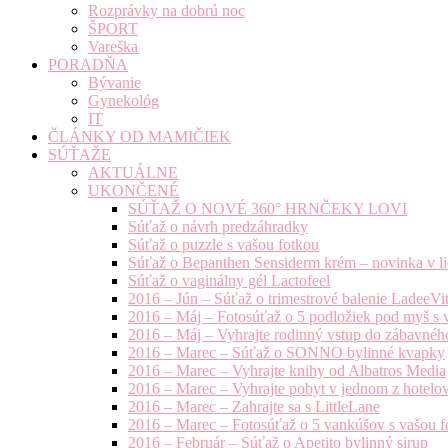
Rozprávky na dobrú noc
ŠPORT
Vareška
PORADŇA
Bývanie
Gynekológ
IT
ČLÁNKY OD MAMIČIEK
SÚŤAŽE
AKTUÁLNE
UKONČENÉ
SÚŤAŽ O NOVÉ 360° HRNČEKY LOVI
Súťaž o návrh predzáhradky
Súťaž o puzzle s vašou fotkou
Súťaž o Bepanthen Sensiderm krém – novinka v lie
Súťaž o vaginálny gél Lactofeel
2016 – Jún – Súťaž o trimestrové balenie LadeeVi
2016 – Máj – Fotosúťaž o 5 podložiek pod myš s 
2016 – Máj – Vyhrajte rodinný vstup do zábavnéh
2016 – Marec – Súťaž o SONNO bylinné kvapky
2016 – Marec – Vyhrajte knihy od Albatros Media
2016 – Marec – Vyhrajte pobyt v jednom z hotelov
2016 – Marec – Zahrajte sa s LittleLane
2016 – Marec – Fotosúťaž o 5 vankúšov s vašou f
2016 – Február – Súťaž o Apetito bylinný sirup