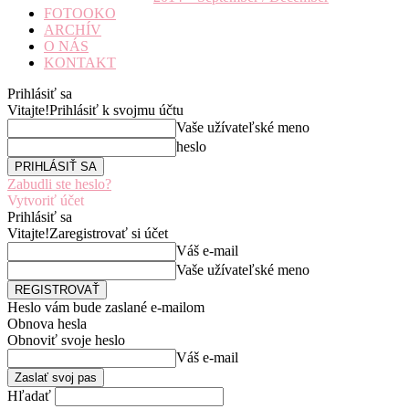
FOTOOKO
ARCHÍV
O NÁS
KONTAKT
Prihlásiť sa
Vitajte!
Prihlásiť k svojmu účtu
Vaše užívateľské meno
heslo
Zabudli ste heslo?
Vytvoriť účet
Prihlásiť sa
Vitajte!
Zaregistrovať si účet
Váš e-mail
Vaše užívateľské meno
Heslo vám bude zaslané e-mailom
Obnova hesla
Obnoviť svoje heslo
Váš e-mail
Hľadať