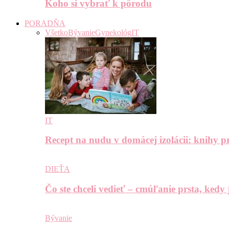
Koho si vybrať k pôrodu
PORADŇA
Všetko
Bývanie
Gynekológ
IT
IT
Recept na nudu v domácej izolácii: knihy pr
DIEŤA
Čo ste chceli vedieť – cmúľanie prsta, kedy
Bývanie