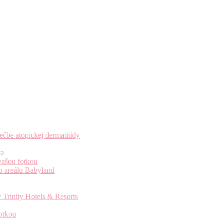
čbe atopickej dermatitídy
ta
vašou fotkou
o areálu Babyland
 Trinity Hotels & Resorts
otkou