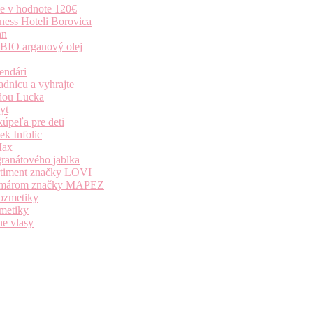
ie v hodnote 120€
ness Hoteli Borovica
an
 BIO arganový olej
endári
dnicu a vyhrajte
dou Lucka
yt
úpeľa pre deti
k Infolic
Max
granátového jablka
ortiment značky LOVI
i komárom značky MAPEZ
kozmetiky
zmetiky
ne vlasy