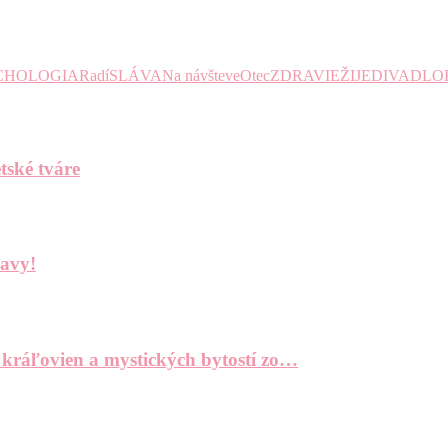
CHOLOGIA
Radí
SLÁVA
Na návšteve
Otec
ZDRAVIE
ŽIJE
DIVADLO
tské tváre
bavy!
 kráľovien a mystických bytostí zo…