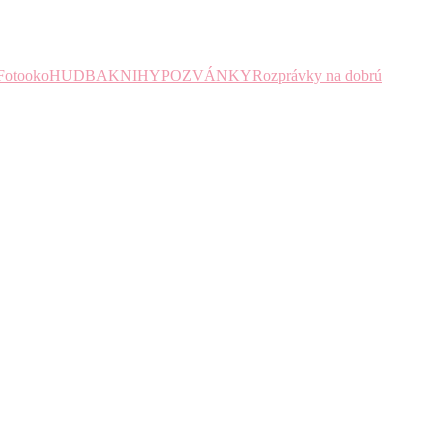
Fotooko
HUDBA
KNIHY
POZVÁNKY
Rozprávky na dobrú