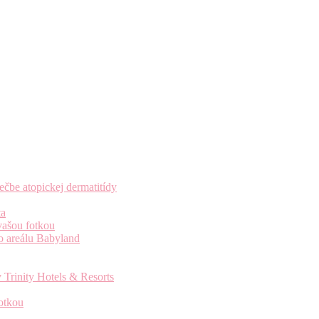
čbe atopickej dermatitídy
ta
vašou fotkou
o areálu Babyland
 Trinity Hotels & Resorts
otkou