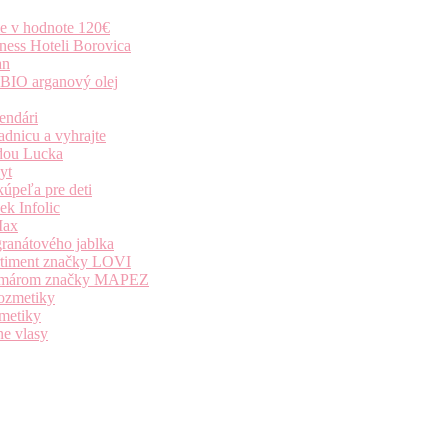
ie v hodnote 120€
ness Hoteli Borovica
an
 BIO arganový olej
endári
dnicu a vyhrajte
dou Lucka
yt
úpeľa pre deti
k Infolic
Max
granátového jablka
ortiment značky LOVI
i komárom značky MAPEZ
kozmetiky
zmetiky
ne vlasy