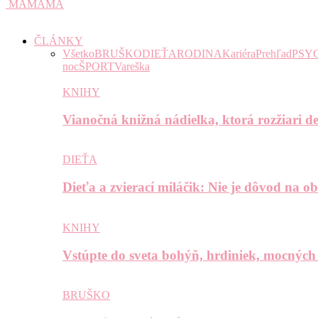
MAMAMA
ČLÁNKY
Všetko
BRUŠKO
DIEŤA
RODINA
Kariéra
Prehľad
PSY
noc
ŠPORT
Vareška
KNIHY
Vianočná knižná nádielka, ktorá rozžiari de
DIEŤA
Dieťa a zvierací miláčik: Nie je dôvod na o
KNIHY
Vstúpte do sveta bohýň, hrdiniek, mocných
BRUŠKO