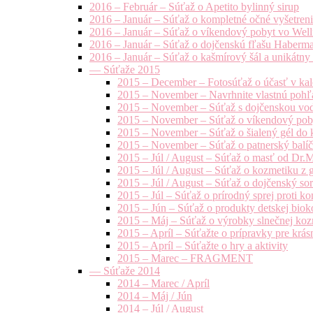
2016 – Február – Súťaž o Apetito bylinný sirup
2016 – Január – Súťaž o kompletné očné vyšetren
2016 – Január – Súťaž o víkendový pobyt vo Well
2016 – Január – Súťaž o dojčenskú fľašu Haberm
2016 – Január – Súťaž o kašmírový šál a unikátny
— Súťaže 2015
2015 – December – Fotosúťaž o účasť v kal
2015 – November – Navrhnite vlastnú pohľa
2015 – November – Súťaž s dojčenskou vo
2015 – November – Súťaž o víkendový pob
2015 – November – Súťaž o šialený gél do k
2015 – November – Súťaž o patnerský balíče
2015 – Júl / August – Súťaž o masť od Dr.
2015 – Júl / August – Súťaž o kozmetiku z 
2015 – Júl / August – Súťaž o dojčenský s
2015 – Júl – Súťaž o prírodný sprej prot
2015 – Jún – Súťaž o produkty detskej bio
2015 – Máj – Súťaž o výrobky slnečnej ko
2015 – Apríl – Súťažte o prípravky pre krás
2015 – Apríl – Súťažte o hry a aktivity
2015 – Marec – FRAGMENT
— Súťaže 2014
2014 – Marec / Apríl
2014 – Máj / Jún
2014 – Júl / August