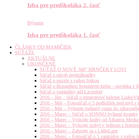
Izba pre predškoláka 2. časť
Bývanie
Izba pre predškoláka 1. časť
ČLÁNKY OD MAMIČIEK
SÚŤAŽE
AKTUÁLNE
UKONČENÉ
SÚŤAŽ O NOVÉ 360° HRNČEKY LOVI
Súťaž o návrh predzáhradky
Súťaž o puzzle s vašou fotkou
Súťaž o Bepanthen Sensiderm krém – novinka v lie
Súťaž o vaginálny gél Lactofeel
2016 – Jún – Súťaž o trimestrové balenie LadeeVi
2016 – Máj – Fotosúťaž o 5 podložiek pod myš s 
2016 – Máj – Vyhrajte rodinný vstup do zábavnéh
2016 – Marec – Súťaž o SONNO bylinné kvapky
2016 – Marec – Vyhrajte knihy od Albatros Media
2016 – Marec – Vyhrajte pobyt v jednom z hotelov
2016 – Marec – Zahrajte sa s LittleLane
2016 – Marec – Fotosúťaž o 5 vankúšov s vašou f