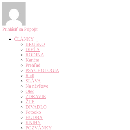
Prihlásiť sa
Pripojiť
ČLÁNKY
BRUŠKO
DIEŤA
RODINA
Kariéra
Prehľad
PSYCHOLOGIA
Radí
SLÁVA
Na návšteve
Otec
ZDRAVIE
ŽIJE
DIVADLO
Fotooko
HUDBA
KNIHY
POZVÁNKY