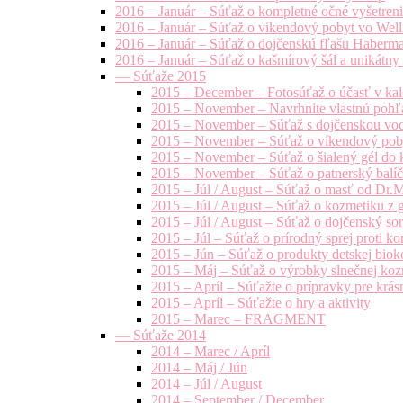
2016 – Január – Súťaž o kompletné očné vyšetren
2016 – Január – Súťaž o víkendový pobyt vo Well
2016 – Január – Súťaž o dojčenskú fľašu Haberm
2016 – Január – Súťaž o kašmírový šál a unikátny
— Súťaže 2015
2015 – December – Fotosúťaž o účasť v kal
2015 – November – Navrhnite vlastnú pohľa
2015 – November – Súťaž s dojčenskou vo
2015 – November – Súťaž o víkendový pob
2015 – November – Súťaž o šialený gél do k
2015 – November – Súťaž o patnerský balíče
2015 – Júl / August – Súťaž o masť od Dr.
2015 – Júl / August – Súťaž o kozmetiku z 
2015 – Júl / August – Súťaž o dojčenský s
2015 – Júl – Súťaž o prírodný sprej prot
2015 – Jún – Súťaž o produkty detskej bio
2015 – Máj – Súťaž o výrobky slnečnej ko
2015 – Apríl – Súťažte o prípravky pre krás
2015 – Apríl – Súťažte o hry a aktivity
2015 – Marec – FRAGMENT
— Súťaže 2014
2014 – Marec / Apríl
2014 – Máj / Jún
2014 – Júl / August
2014 – September / December