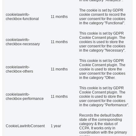
in the category "Analytics".
The cookie is set by GDPR
cookielawinfo-
cookie consent to record the
11 months
checkbox-functional
user consent for the cookies
in the category "Functional".
This cookie is set by GDPR
Cookie Consent plugin. The
cookielawinfo-
11 months
cookies is used to store the
checkbox-necessary
user consent for the cookies
in the category "Necessary".
This cookie is set by GDPR
Cookie Consent plugin. The
cookielawinfo-
11 months
cookie is used to store the
checkbox-others
user consent for the cookies
in the category "Other.
This cookie is set by GDPR
Cookie Consent plugin. The
cookielawinfo-
11 months
cookie is used to store the
checkbox-performance
user consent for the cookies
in the category "Performance".
Records the default button
state of the corresponding
category & the status of
CookieLawInfoConsent
1 year
CCPA. It works only in
coordination with the primary