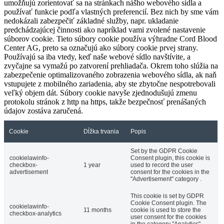
umožňujú zorientovať sa na stránkach nášho webového sídla a
používať funkcie podľa vlastných preferencií. Bez nich by sme vám
nedokázali zabezpečiť základné služby, napr. ukladanie
predchádzajúcej činnosti ako napríklad vami zvolené nastavenie
súborov cookie. Tieto súbory cookie používa výhradne Cord Blood
Center AG, preto sa označujú ako súbory cookie prvej strany.
Používajú sa iba vtedy, keď naše webové sídlo navštívite, a
zvyčajne sa vymažú po zatvorení prehliadača. Okrem toho slúžia na
zabezpečenie optimalizovaného zobrazenia webového sídla, ak naň
vstupujete z mobilného zariadenia, aby ste zbytočne nespotrebovali
veľký objem dát. Súbory cookie navyše zjednodušujú zmenu
protokolu stránok z http na https, takže bezpečnosť prenášaných
údajov zostáva zaručená.
Cookie
Dĺžka trvania
Popis
Set by the GDPR Cookie
cookielawinfo-
Consent plugin, this cookie is
checkbox-
1 year
used to record the user
advertisement
consent for the cookies in the
"Advertisement" category .
This cookie is set by GDPR
Cookie Consent plugin. The
cookielawinfo-
11 months
cookie is used to store the
checkbox-analytics
user consent for the cookies