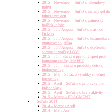
2015 – November – Súťaž o víkendový
pobyt
2015 – November – Súťaž o šialený gél do
kúpeľa pre deti
2015 – November – Súťaž o patnerský
balíček Infolic
2015 – Júl / August – Súťaž o masť od
Dr.Max
2015 – Júl / August – Súťaž o kozmetiku z
granátového jablka
2015 – Júl / August – Súťaž o dojčenský
sortiment značky LOVI
2015 – Júl – Súťaž o prírodný sprej proti
komárom značky MAPEZ
2015 – Jún – Súťaž o produkty detskej
biokozmetiky
2015 – Máj – Súťaž o výrobky slnečnej
kozmetiky
2015 – Apríl – Súťažte o prípravky pre
krásne vlasy
2015 – Apríl – Súťažte o hry a aktivity
2015 – Marec – FRAGMENT
— Súťaže 2014
2014 – Marec / Apríl
2014 – Máj / Jún