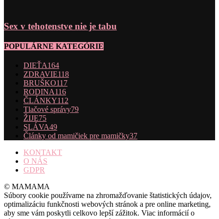
Sex v tehotenstve nie je tabu
POPULÁRNE KATEGÓRIE
DIEŤA
164
ZDRAVIE
118
BRUŠKO
117
RODINA
116
ČLÁNKY
112
Tlačové správy
79
ŽIJE
75
SLÁVA
49
Články od mamičiek pre mamičky
37
KONTAKT
O NÁS
GDPR
© MAMAMA
Súbory cookie používame na zhromažďovanie štatistických údajov,
optimalizáciu funkčnosti webových stránok a pre online marketing,
aby sme vám poskytli celkovo lepší zážitok. Viac informácií o