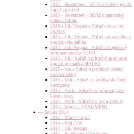
2015 – November – Súťaž o šialený gél do
kúpeľa pre deti
2015 – November – Súťaž o patnerský
balíček Infolic
2015 – Júl / August – Súťaž o masť od
Dr.Max
2015 – Júl / August – Súťaž o kozmetiku z
granátového jablka
2015 – Júl / August – Súťaž o dojčenský
sortiment značky LOVI
2015 – Júl – Súťaž o prírodný sprej proti
komárom značky MAPEZ
2015 – Jún – Súťaž o produkty detskej
biokozmetiky
2015 – Máj – Súťaž o výrobky slnečnej
kozmetiky
2015 – Apríl – Súťažte o prípravky pre
krásne vlasy
2015 – Apríl – Súťažte o hry a aktivity
2015 – Marec – FRAGMENT
— Súťaže 2014
2014 – Marec / Apríl
2014 – Máj / Jún
2014 – Júl / August
2014 – September / December