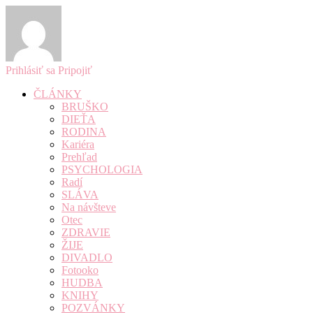
Prihlásiť sa
Pripojiť
ČLÁNKY
BRUŠKO
DIEŤA
RODINA
Kariéra
Prehľad
PSYCHOLOGIA
Radí
SLÁVA
Na návšteve
Otec
ZDRAVIE
ŽIJE
DIVADLO
Fotooko
HUDBA
KNIHY
POZVÁNKY