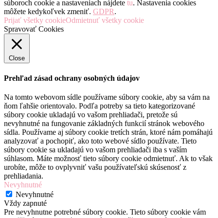
súboroch cookie a nastaveniach nájdete
tu
. Nastavenia cookies
môžete kedykoľvek zmeniť.
GDPR
.
Prijať všetky cookie
Odmietnuť všetky cookie
Spravovať Cookies
Close
Prehľad zásad ochrany osobných údajov
Na tomto webovom sídle používame súbory cookie, aby sa vám na
ňom ľahšie orientovalo. Podľa potreby sa tieto kategorizované
súbory cookie ukladajú vo vašom prehliadači, pretože sú
nevyhnutné na fungovanie základných funkcií stránok webového
sídla. Používame aj súbory cookie tretích strán, ktoré nám pomáhajú
analyzovať a pochopiť, ako toto webové sídlo používate. Tieto
súbory cookie sa ukladajú vo vašom prehliadači iba s vaším
súhlasom. Máte možnosť tieto súbory cookie odmietnuť. Ak to však
urobíte, môže to ovplyvniť vašu používateľskú skúsenosť z
prehliadania.
Nevyhnutné
Nevyhnutné
Vždy zapnuté
Pre nevyhnutne potrebné súbory cookie. Tieto súbory cookie vám