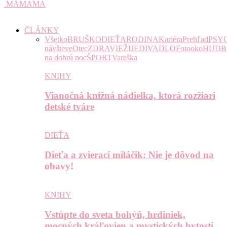
MAMAMA
ČLÁNKY
Všetko
BRUŠKO
DIEŤA
RODINA
Kariéra
Prehľad
PSY
návšteve
Otec
ZDRAVIE
ŽIJE
DIVADLO
Fotooko
HUDB
na dobrú noc
ŠPORT
Vareška
KNIHY
Vianočná knižná nádielka, ktorá rozžiari
detské tváre
DIEŤA
Dieťa a zvierací miláčik: Nie je dôvod na
obavy!
KNIHY
Vstúpte do sveta bohýň, hrdiniek,
mocných kráľovien a mystických bytostí