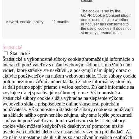
cookie.
The cookie is set by the
GDPR Cookie Consent plugin
and is used to store whether
viewed_cookie_policy
11 months
or not user has consented to
the use of cookies. It does not
store any personal data.
Štatistické
Štatistické
Štatistické a výkonnostné súbory cookie zhromažďujú informácie o
interakcii používateľov s naším webovým sídlom. Umožňujú nám
vidieť, ktoré stránky ste navštívili, a poskytujú nám úplný obraz o
aktivite používateľov na našom webovom sídle. Tieto súbory cookie
pritom nezhromažďujú ani neukladajú žiadne informácie, ktoré by
sa dali priamo spojiť priamo s vašou osobou. Získané informácie sa
zvyčajne ďalej spracúvajú v súhrnnej forme. Výkonnostné a
štatistické súbory cookie slúžia výhradne na zlepšenie výkonu
webového sídla a prispôsobenie online skúsenosti potrebám
používateľa. Výkonnostné a štatistické súbory cookie sa používajú
na základe nášho oprávneného záujmu, aby sme lepšie porozumeli
správaniu používateľov na tomto webovom sídle. Tieto súbory
cookie však môžete kedykoľvek deaktivovať pomocou nižšie
uvedených tlačidiel alebo cez nastavenia v svojom prehliadači. Ak
ste nám samostatne udelili súhlas so spracúvaním vašich osobných