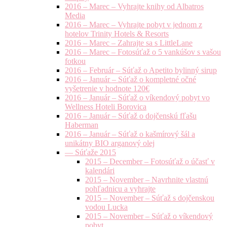
2016 – Marec – Vyhrajte knihy od Albatros
Media
2016 – Marec – Vyhrajte pobyt v jednom z
hotelov Trinity Hotels & Resorts
2016 – Marec – Zahrajte sa s LittleLane
2016 – Marec – Fotosúťaž o 5 vankúšov s vašou
fotkou
2016 – Február – Súťaž o Apetito bylinný sirup
2016 – Január – Súťaž o kompletné očné
vyšetrenie v hodnote 120€
2016 – Január – Súťaž o víkendový pobyt vo
Wellness Hoteli Borovica
2016 – Január – Súťaž o dojčenskú fľašu
Haberman
2016 – Január – Súťaž o kašmírový šál a
unikátny BIO arganový olej
— Súťaže 2015
2015 – December – Fotosúťaž o účasť v
kalendári
2015 – November – Navrhnite vlastnú
pohľadnicu a vyhrajte
2015 – November – Súťaž s dojčenskou
vodou Lucka
2015 – November – Súťaž o víkendový
pobyt