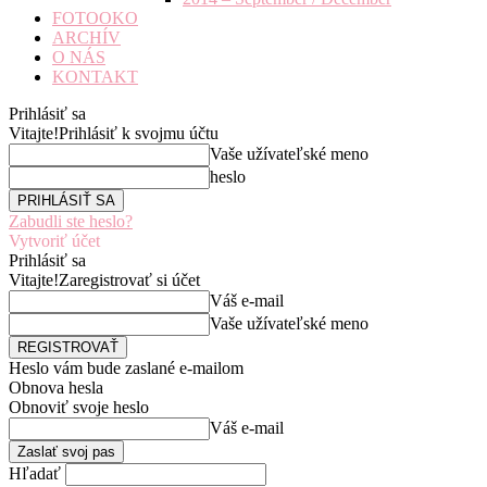
FOTOOKO
ARCHÍV
O NÁS
KONTAKT
Prihlásiť sa
Vitajte!
Prihlásiť k svojmu účtu
Vaše užívateľské meno
heslo
Zabudli ste heslo?
Vytvoriť účet
Prihlásiť sa
Vitajte!
Zaregistrovať si účet
Váš e-mail
Vaše užívateľské meno
Heslo vám bude zaslané e-mailom
Obnova hesla
Obnoviť svoje heslo
Váš e-mail
Hľadať