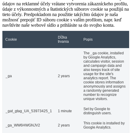
údajov na reklamné účely vrátane vytvorenia zákazníckeho profilu,
údaje z výkonnostných a štatistických súborov cookie sa použijú na
tieto účely. Predpokladom na použitie takýchto údajov je naša
možnosť prepojiť ID súboru cookie s vaším profilom, napr. keď
navštívite naše webové sídlo a prihlásite sa do svojho konta.
Dĺžka
Cookie
Popis
trvania
The _ga cookie, installed
by Google Analytics,
calculates visitor, session
and campaign data and
also keeps track of site
usage for the site's
_ga
2 years
analytics report. The
cookie stores information
anonymously and assigns
a randomly generated
number to recognize
unique visitors.
Set by Google to
_gat_gtag_UA_53973425_1
1 minute
distinguish users.
This cookie is installed by
_ga_WW6HWGNJV2
2 years
Google Analytics.