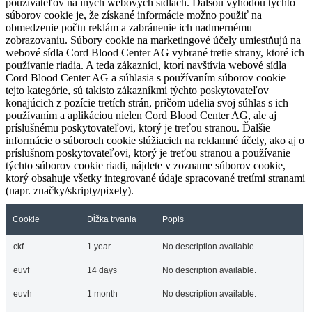
používateľov na iných webových sídlach. Ďalšou výhodou týchto
súborov cookie je, že získané informácie možno použiť na
obmedzenie počtu reklám a zabránenie ich nadmernému
zobrazovaniu. Súbory cookie na marketingové účely umiestňujú na
webové sídla Cord Blood Center AG vybrané tretie strany, ktoré ich
používanie riadia. A teda zákazníci, ktorí navštívia webové sídla
Cord Blood Center AG a súhlasia s používaním súborov cookie
tejto kategórie, sú takisto zákazníkmi týchto poskytovateľov
konajúcich z pozície tretích strán, pričom udelia svoj súhlas s ich
používaním a aplikáciou nielen Cord Blood Center AG, ale aj
príslušnému poskytovateľovi, ktorý je treťou stranou. Ďalšie
informácie o súboroch cookie slúžiacich na reklamné účely, ako aj o
príslušnom poskytovateľovi, ktorý je treťou stranou a používanie
týchto súborov cookie riadi, nájdete v zozname súborov cookie,
ktorý obsahuje všetky integrované údaje spracované tretími stranami
(napr. značky/skripty/pixely).
Cookie
Dĺžka trvania
Popis
ckf
1 year
No description available.
euvf
14 days
No description available.
euvh
1 month
No description available.