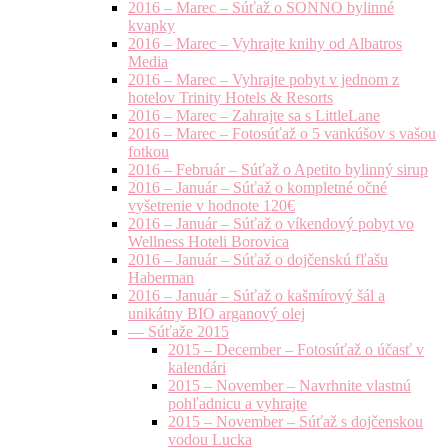
2016 – Marec – Súťaž o SONNO bylinné
kvapky
2016 – Marec – Vyhrajte knihy od Albatros
Media
2016 – Marec – Vyhrajte pobyt v jednom z
hotelov Trinity Hotels & Resorts
2016 – Marec – Zahrajte sa s LittleLane
2016 – Marec – Fotosúťaž o 5 vankúšov s vašou
fotkou
2016 – Február – Súťaž o Apetito bylinný sirup
2016 – Január – Súťaž o kompletné očné
vyšetrenie v hodnote 120€
2016 – Január – Súťaž o víkendový pobyt vo
Wellness Hoteli Borovica
2016 – Január – Súťaž o dojčenskú fľašu
Haberman
2016 – Január – Súťaž o kašmírový šál a
unikátny BIO arganový olej
— Súťaže 2015
2015 – December – Fotosúťaž o účasť v
kalendári
2015 – November – Navrhnite vlastnú
pohľadnicu a vyhrajte
2015 – November – Súťaž s dojčenskou
vodou Lucka