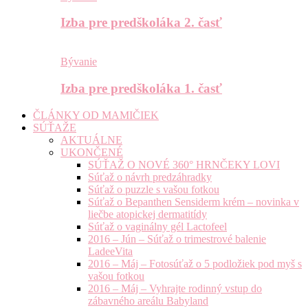
Izba pre predškoláka 2. časť
Bývanie
Izba pre predškoláka 1. časť
ČLÁNKY OD MAMIČIEK
SÚŤAŽE
AKTUÁLNE
UKONČENÉ
SÚŤAŽ O NOVÉ 360° HRNČEKY LOVI
Súťaž o návrh predzáhradky
Súťaž o puzzle s vašou fotkou
Súťaž o Bepanthen Sensiderm krém – novinka v
liečbe atopickej dermatitídy
Súťaž o vaginálny gél Lactofeel
2016 – Jún – Súťaž o trimestrové balenie
LadeeVita
2016 – Máj – Fotosúťaž o 5 podložiek pod myš s
vašou fotkou
2016 – Máj – Vyhrajte rodinný vstup do
zábavného areálu Babyland