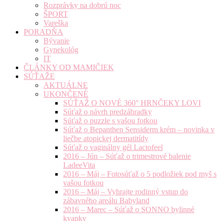
Rozprávky na dobrú noc
ŠPORT
Vareška
PORADŇA
Bývanie
Gynekológ
IT
ČLÁNKY OD MAMIČIEK
SÚŤAŽE
AKTUÁLNE
UKONČENÉ
SÚŤAŽ O NOVÉ 360° HRNČEKY LOVI
Súťaž o návrh predzáhradky
Súťaž o puzzle s vašou fotkou
Súťaž o Bepanthen Sensiderm krém – novinka v
liečbe atopickej dermatitídy
Súťaž o vaginálny gél Lactofeel
2016 – Jún – Súťaž o trimestrové balenie
LadeeVita
2016 – Máj – Fotosúťaž o 5 podložiek pod myš s
vašou fotkou
2016 – Máj – Vyhrajte rodinný vstup do
zábavného areálu Babyland
2016 – Marec – Súťaž o SONNO bylinné
kvapky