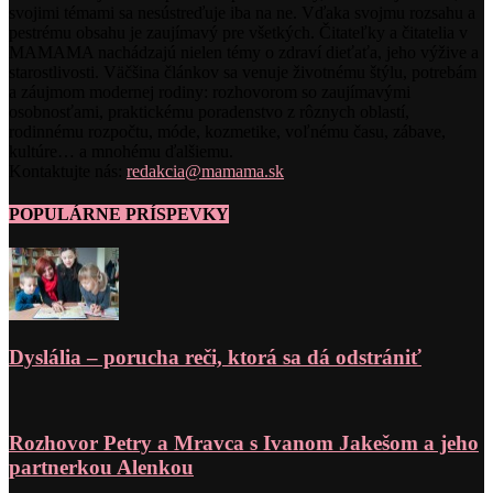
svojimi témami sa nesústreďuje iba na ne. Vďaka svojmu rozsahu a
pestrému obsahu je zaujímavý pre všetkých. Čitateľky a čitatelia v
MAMAMA nachádzajú nielen témy o zdraví dieťaťa, jeho výžive a
starostlivosti. Väčšina článkov sa venuje životnému štýlu, potrebám
a záujmom modernej rodiny: rozhovorom so zaujímavými
osobnosťami, praktickému poradenstvo z rôznych oblastí,
rodinnému rozpočtu, móde, kozmetike, voľnému času, zábave,
kultúre… a mnohému ďalšiemu.
Kontaktujte nás:
redakcia@mamama.sk
POPULÁRNE PRÍSPEVKY
Dyslália – porucha reči, ktorá sa dá odstrániť
Rozhovor Petry a Mravca s Ivanom Jakešom a jeho
partnerkou Alenkou