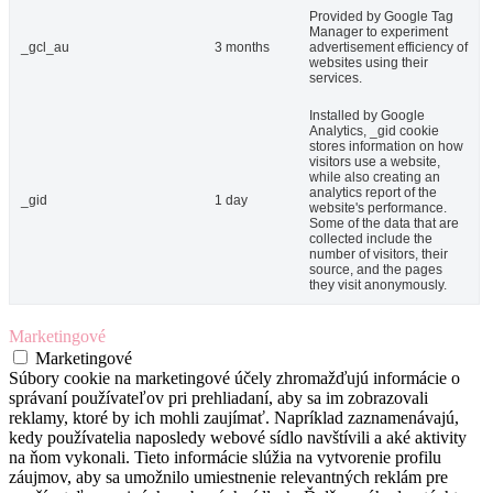
Provided by Google Tag
Manager to experiment
_gcl_au
3 months
advertisement efficiency of
websites using their
services.
Installed by Google
Analytics, _gid cookie
stores information on how
visitors use a website,
while also creating an
analytics report of the
_gid
1 day
website's performance.
Some of the data that are
collected include the
number of visitors, their
source, and the pages
they visit anonymously.
Marketingové
Marketingové
Súbory cookie na marketingové účely zhromažďujú informácie o
správaní používateľov pri prehliadaní, aby sa im zobrazovali
reklamy, ktoré by ich mohli zaujímať. Napríklad zaznamenávajú,
kedy používatelia naposledy webové sídlo navštívili a aké aktivity
na ňom vykonali. Tieto informácie slúžia na vytvorenie profilu
záujmov, aby sa umožnilo umiestnenie relevantných reklám pre