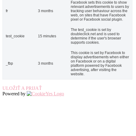
Facebook sets this cookie to show
relevant advertisements to users by
fr
3 months
tracking user behaviour across the
web, on sites that have Facebook
pixel or Facebook social plugin.
The test_cookie is set by
doubleclick.net and is used to
test_cookie
15 minutes
determine if the user's browser
supports cookies.
This cookie is set by Facebook to
display advertisements when either
on Facebook or on a digital
_fbp
3 months
platform powered by Facebook
advertising, after visiting the
website.
ULOŽIŤ A PRIJAŤ
Powered by