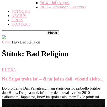
2014 – Júl / August
2014 – September / December
FOTOOKO
ARCHÍV
O NÁS
KONTAKT
Úvod
Tagy
Bad Religion
Štítok: Bad Religion
HUDBA
Na Sziget treba ísť – či na jeden deň, víkend alebo...
Do programu Dan Panaitescu main stage čerstvo pribudlo britské
duo Hurts. Dvojica medzinárodne debutovala v roku 2010
s albumom Happiness, ktorý im spolu s albumom Exile priniesol...
MAMAMA je určená primárne pre mamičky, súčasné aj budúce, ale