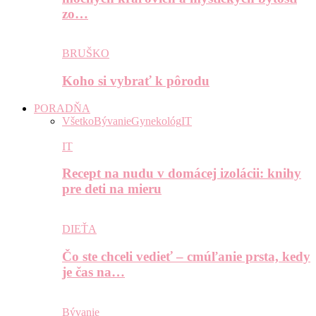
zo…
BRUŠKO
Koho si vybrať k pôrodu
PORADŇA
Všetko
Bývanie
Gynekológ
IT
IT
Recept na nudu v domácej izolácii: knihy
pre deti na mieru
DIEŤA
Čo ste chceli vedieť – cmúľanie prsta, kedy
je čas na…
Bývanie