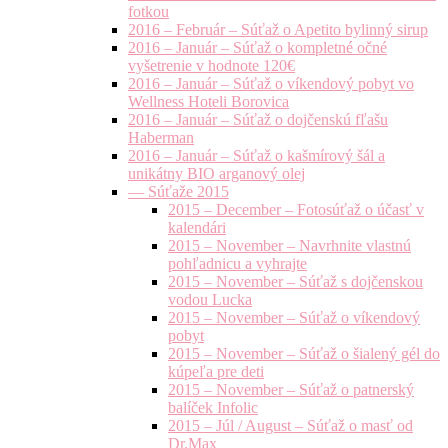
fotkou
2016 – Február – Súťaž o Apetito bylinný sirup
2016 – Január – Súťaž o kompletné očné
vyšetrenie v hodnote 120€
2016 – Január – Súťaž o víkendový pobyt vo
Wellness Hoteli Borovica
2016 – Január – Súťaž o dojčenskú fľašu
Haberman
2016 – Január – Súťaž o kašmírový šál a
unikátny BIO arganový olej
— Súťaže 2015
2015 – December – Fotosúťaž o účasť v
kalendári
2015 – November – Navrhnite vlastnú
pohľadnicu a vyhrajte
2015 – November – Súťaž s dojčenskou
vodou Lucka
2015 – November – Súťaž o víkendový
pobyt
2015 – November – Súťaž o šialený gél do
kúpeľa pre deti
2015 – November – Súťaž o patnerský
balíček Infolic
2015 – Júl / August – Súťaž o masť od
Dr.Max