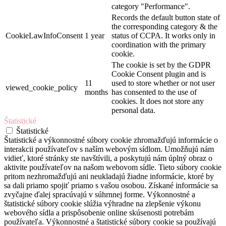
category "Performance".
Records the default button state of
the corresponding category & the
CookieLawInfoConsent
1 year
status of CCPA. It works only in
coordination with the primary
cookie.
The cookie is set by the GDPR
Cookie Consent plugin and is
11
used to store whether or not user
viewed_cookie_policy
months
has consented to the use of
cookies. It does not store any
personal data.
Štatistické
Štatistické
Štatistické a výkonnostné súbory cookie zhromažďujú informácie o
interakcii používateľov s naším webovým sídlom. Umožňujú nám
vidieť, ktoré stránky ste navštívili, a poskytujú nám úplný obraz o
aktivite používateľov na našom webovom sídle. Tieto súbory cookie
pritom nezhromažďujú ani neukladajú žiadne informácie, ktoré by
sa dali priamo spojiť priamo s vašou osobou. Získané informácie sa
zvyčajne ďalej spracúvajú v súhrnnej forme. Výkonnostné a
štatistické súbory cookie slúžia výhradne na zlepšenie výkonu
webového sídla a prispôsobenie online skúsenosti potrebám
používateľa. Výkonnostné a štatistické súbory cookie sa používajú