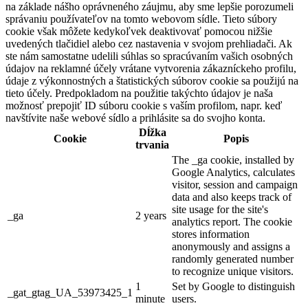
na základe nášho oprávneného záujmu, aby sme lepšie porozumeli
správaniu používateľov na tomto webovom sídle. Tieto súbory
cookie však môžete kedykoľvek deaktivovať pomocou nižšie
uvedených tlačidiel alebo cez nastavenia v svojom prehliadači. Ak
ste nám samostatne udelili súhlas so spracúvaním vašich osobných
údajov na reklamné účely vrátane vytvorenia zákazníckeho profilu,
údaje z výkonnostných a štatistických súborov cookie sa použijú na
tieto účely. Predpokladom na použitie takýchto údajov je naša
možnosť prepojiť ID súboru cookie s vaším profilom, napr. keď
navštívite naše webové sídlo a prihlásite sa do svojho konta.
Dĺžka
Cookie
Popis
trvania
The _ga cookie, installed by
Google Analytics, calculates
visitor, session and campaign
data and also keeps track of
site usage for the site's
_ga
2 years
analytics report. The cookie
stores information
anonymously and assigns a
randomly generated number
to recognize unique visitors.
1
Set by Google to distinguish
_gat_gtag_UA_53973425_1
minute
users.