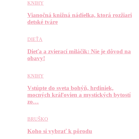
KNIHY
Vianočná knižná nádielka, ktorá rozžiari
detské tváre
DIEŤA
Dieťa a zvierací miláčik: Nie je dôvod na
obavy!
KNIHY
Vstúpte do sveta bohýň, hrdiniek,
mocných kráľovien a mystických bytostí
zo…
BRUŠKO
Koho si vybrať k pôrodu