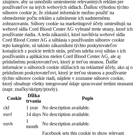
záujmov, aby sa umožnilo umiestnenie relevantných reklám pre
používateľov na iných webových sídlach. Ďalšou výhodou týchto
súborov cookie je, že získané informácie možno použiť na
obmedzenie počtu reklám a zabránenie ich nadmernému
zobrazovaniu. Súbory cookie na marketingové účely umiestňujú na
webové sídla Cord Blood Center AG vybrané tretie strany, ktoré ich
používanie riadia. A teda zákazníci, ktorí navštívia webové sídla
Cord Blood Center AG a súhlasia s používaním súborov cookie
tejto kategórie, sú takisto zákazníkmi týchto poskytovateľov
konajúcich z pozície tretích strán, pričom udelia svoj súhlas s ich
používaním a aplikáciou nielen Cord Blood Center AG, ale aj
príslušnému poskytovateľovi, ktorý je treťou stranou. Ďalšie
informácie o súboroch cookie slúžiacich na reklamné účely, ako aj o
príslušnom poskytovateľovi, ktorý je treťou stranou a používanie
týchto súborov cookie riadi, nájdete v zozname súborov cookie,
ktorý obsahuje všetky integrované údaje spracované tretími stranami
(napr. značky/skripty/pixely).
Dĺžka
Cookie
Popis
trvania
ckf
1 year
No description available.
euvf
14 days
No description available.
1
euvh
No description available.
month
Facebook sets this cookie to show relevant