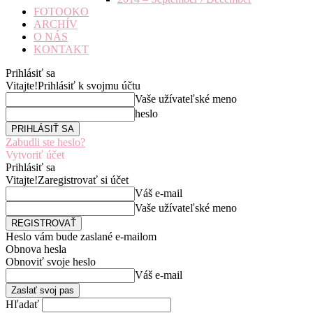
FOTOOKO
ARCHÍV
O NÁS
KONTAKT
Prihlásiť sa
Vitajte!
Prihlásiť k svojmu účtu
Vaše užívateľské meno
heslo
Zabudli ste heslo?
Vytvoriť účet
Prihlásiť sa
Vitajte!
Zaregistrovať si účet
Váš e-mail
Vaše užívateľské meno
Heslo vám bude zaslané e-mailom
Obnova hesla
Obnoviť svoje heslo
Váš e-mail
Hľadať