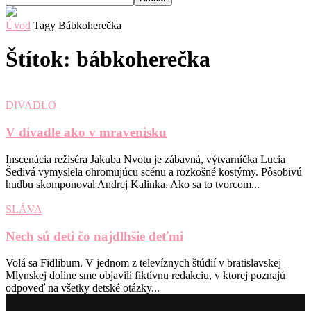
Úvod
Tagy
Bábkoherečka
Štítok: bábkoherečka
DIVADLO
V divadle ako v mravenisku
Inscenácia režiséra Jakuba Nvotu je zábavná, výtvarníčka Lucia
Šedivá vymyslela ohromujúcu scénu a rozkošné kostýmy. Pôsobivú
hudbu skomponoval Andrej Kalinka. Ako sa to tvorcom...
SLÁVA
Nech sú deti čo najdlhšie deťmi
Volá sa Fidlibum. V jednom z televíznych štúdií v bratislavskej
Mlynskej doline sme objavili fiktívnu redakciu, v ktorej poznajú
odpoveď na všetky detské otázky...