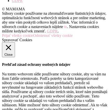
GDPR
© MAMAMA
Súbory cookie používame na zhromažďovanie štatistických údajov,
optimalizáciu funkčnosti webových stránok a pre online marketing,
aby sme vám poskytli celkovo lepší zážitok. Viac informácií o
súboroch cookie a nastaveniach nájdete
tu
. Nastavenia cookies
môžete kedykoľvek zmeniť.
GDPR
.
Prijať všetky cookie
Odmietnuť všetky cookie
Spravovať Cookies
Close
Prehľad zásad ochrany osobných údajov
Na tomto webovom sídle používame súbory cookie, aby sa vám na
ňom ľahšie orientovalo. Podľa potreby sa tieto kategorizované
súbory cookie ukladajú vo vašom prehliadači, pretože sú
nevyhnutné na fungovanie základných funkcií stránok webového
sídla. Používame aj súbory cookie tretích strán, ktoré nám pomáhajú
analyzovať a pochopiť, ako toto webové sídlo používate. Tieto
súbory cookie sa ukladajú vo vašom prehliadači iba s vaším
súhlasom. Máte možnosť tieto súbory cookie odmietnuť. Ak to však
urobíte, môže to ovplyvniť vašu používateľskú skúsenosť z