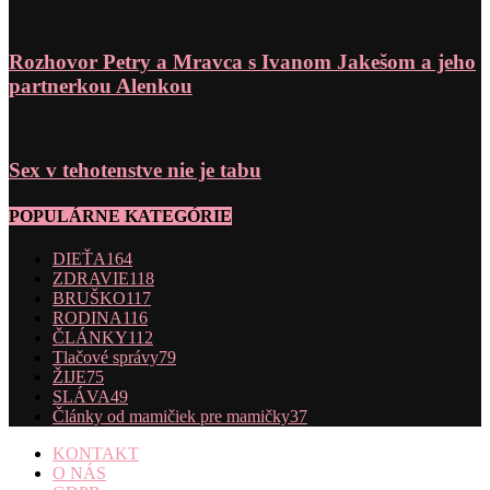
Rozhovor Petry a Mravca s Ivanom Jakešom a jeho
partnerkou Alenkou
Sex v tehotenstve nie je tabu
POPULÁRNE KATEGÓRIE
DIEŤA
164
ZDRAVIE
118
BRUŠKO
117
RODINA
116
ČLÁNKY
112
Tlačové správy
79
ŽIJE
75
SLÁVA
49
Články od mamičiek pre mamičky
37
KONTAKT
O NÁS