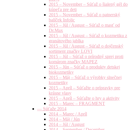
2015 – November – Súťaž o šialený gél do
kúpeľa pre deti
2015 – November – Súťaž o patnerský
balíček Infolic
2015 – Júl / August – Súťaž o masť od
Dr.Max
2015 – Júl / August – Súťaž o kozmetiku z
granátového jablka
2015 – Júl / August – Súťaž o dojčenský
sortiment značky LOVI
2015 – Júl – Súťaž o prírodný sprej proti
komárom značky MAPEZ
2015 – Jún – Súťaž o produkty detskej
biokozmetiky
2015 – Máj – Súťaž o výrobky slnečnej
kozmetiky
2015 – Apríl – Súťažte o prípravky pre
krásne vlasy
2015 – Apríl – Súťažte o hry a aktivity
2015 – Marec – FRAGMENT
— Súťaže 2014
2014 – Marec / Apríl
2014 – Máj / Jún
2014 – Júl / August
2014 – September / December