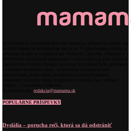
MAMAMA je určená primárne pre mamičky, súčasné aj budúce, ale
svojimi témami sa nesústreďuje iba na ne. Vďaka svojmu rozsahu a
pestrému obsahu je zaujímavý pre všetkých. Čitateľky a čitatelia v
MAMAMA nachádzajú nielen témy o zdraví dieťaťa, jeho výžive a
starostlivosti. Väčšina článkov sa venuje životnému štýlu, potrebám
a záujmom modernej rodiny: rozhovorom so zaujímavými
osobnosťami, praktickému poradenstvo z rôznych oblastí,
rodinnému rozpočtu, móde, kozmetike, voľnému času, zábave,
kultúre… a mnohému ďalšiemu.
Kontaktujte nás:
redakcia@mamama.sk
POPULÁRNE PRÍSPEVKY
Dyslália – porucha reči, ktorá sa dá odstrániť