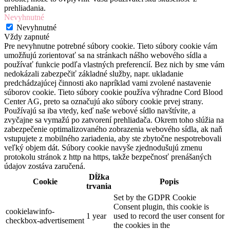
prehliadania.
Nevyhnutné
Nevyhnutné
Vždy zapnuté
Pre nevyhnutne potrebné súbory cookie. Tieto súbory cookie vám
umožňujú zorientovať sa na stránkach nášho webového sídla a
používať funkcie podľa vlastných preferencií. Bez nich by sme vám
nedokázali zabezpečiť základné služby, napr. ukladanie
predchádzajúcej činnosti ako napríklad vami zvolené nastavenie
súborov cookie. Tieto súbory cookie používa výhradne Cord Blood
Center AG, preto sa označujú ako súbory cookie prvej strany.
Používajú sa iba vtedy, keď naše webové sídlo navštívite, a
zvyčajne sa vymažú po zatvorení prehliadača. Okrem toho slúžia na
zabezpečenie optimalizovaného zobrazenia webového sídla, ak naň
vstupujete z mobilného zariadenia, aby ste zbytočne nespotrebovali
veľký objem dát. Súbory cookie navyše zjednodušujú zmenu
protokolu stránok z http na https, takže bezpečnosť prenášaných
údajov zostáva zaručená.
Dĺžka
Cookie
Popis
trvania
Set by the GDPR Cookie
Consent plugin, this cookie is
cookielawinfo-
1 year
used to record the user consent for
checkbox-advertisement
the cookies in the