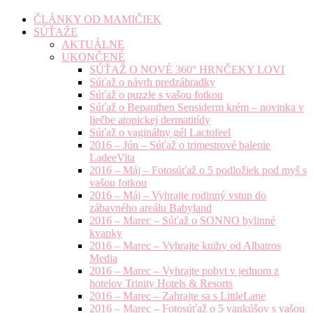
ČLÁNKY OD MAMIČIEK
SÚŤAŽE
AKTUÁLNE
UKONČENÉ
SÚŤAŽ O NOVÉ 360° HRNČEKY LOVI
Súťaž o návrh predzáhradky
Súťaž o puzzle s vašou fotkou
Súťaž o Bepanthen Sensiderm krém – novinka v
liečbe atopickej dermatitídy
Súťaž o vaginálny gél Lactofeel
2016 – Jún – Súťaž o trimestrové balenie
LadeeVita
2016 – Máj – Fotosúťaž o 5 podložiek pod myš s
vašou fotkou
2016 – Máj – Vyhrajte rodinný vstup do
zábavného areálu Babyland
2016 – Marec – Súťaž o SONNO bylinné
kvapky
2016 – Marec – Vyhrajte knihy od Albatros
Media
2016 – Marec – Vyhrajte pobyt v jednom z
hotelov Trinity Hotels & Resorts
2016 – Marec – Zahrajte sa s LittleLane
2016 – Marec – Fotosúťaž o 5 vankúšov s vašou