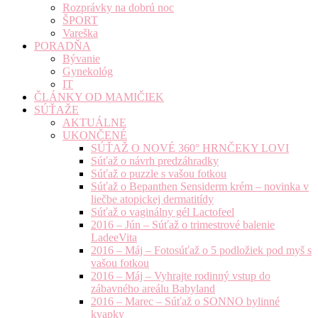
Rozprávky na dobrú noc
ŠPORT
Vareška
PORADŇA
Bývanie
Gynekológ
IT
ČLÁNKY OD MAMIČIEK
SÚŤAŽE
AKTUÁLNE
UKONČENÉ
SÚŤAŽ O NOVÉ 360° HRNČEKY LOVI
Súťaž o návrh predzáhradky
Súťaž o puzzle s vašou fotkou
Súťaž o Bepanthen Sensiderm krém – novinka v
liečbe atopickej dermatitídy
Súťaž o vaginálny gél Lactofeel
2016 – Jún – Súťaž o trimestrové balenie
LadeeVita
2016 – Máj – Fotosúťaž o 5 podložiek pod myš s
vašou fotkou
2016 – Máj – Vyhrajte rodinný vstup do
zábavného areálu Babyland
2016 – Marec – Súťaž o SONNO bylinné
kvapky