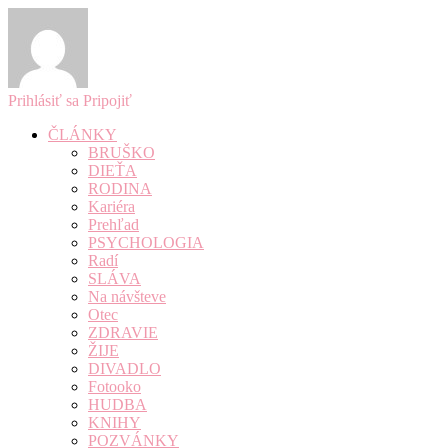
Prihlásiť sa
Pripojiť
ČLÁNKY
BRUŠKO
DIEŤA
RODINA
Kariéra
Prehľad
PSYCHOLOGIA
Radí
SLÁVA
Na návšteve
Otec
ZDRAVIE
ŽIJE
DIVADLO
Fotooko
HUDBA
KNIHY
POZVÁNKY