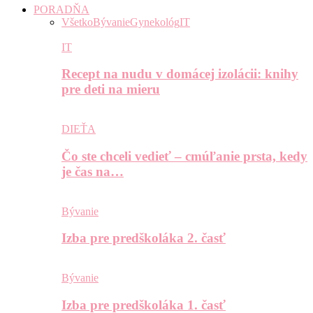
PORADŇA
Všetko
Bývanie
Gynekológ
IT
IT
Recept na nudu v domácej izolácii: knihy
pre deti na mieru
DIEŤA
Čo ste chceli vedieť – cmúľanie prsta, kedy
je čas na…
Bývanie
Izba pre predškoláka 2. časť
Bývanie
Izba pre predškoláka 1. časť