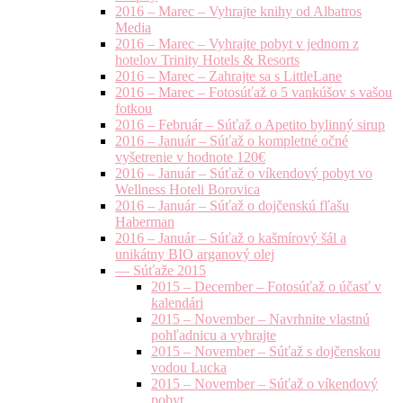
2016 – Marec – Vyhrajte knihy od Albatros
Media
2016 – Marec – Vyhrajte pobyt v jednom z
hotelov Trinity Hotels & Resorts
2016 – Marec – Zahrajte sa s LittleLane
2016 – Marec – Fotosúťaž o 5 vankúšov s vašou
fotkou
2016 – Február – Súťaž o Apetito bylinný sirup
2016 – Január – Súťaž o kompletné očné
vyšetrenie v hodnote 120€
2016 – Január – Súťaž o víkendový pobyt vo
Wellness Hoteli Borovica
2016 – Január – Súťaž o dojčenskú fľašu
Haberman
2016 – Január – Súťaž o kašmírový šál a
unikátny BIO arganový olej
— Súťaže 2015
2015 – December – Fotosúťaž o účasť v
kalendári
2015 – November – Navrhnite vlastnú
pohľadnicu a vyhrajte
2015 – November – Súťaž s dojčenskou
vodou Lucka
2015 – November – Súťaž o víkendový
pobyt