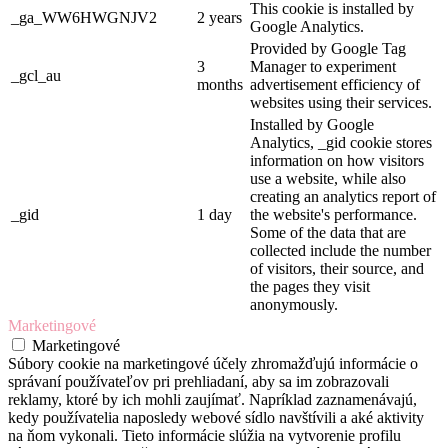
This cookie is installed by
_ga_WW6HWGNJV2
2 years
Google Analytics.
Provided by Google Tag
3
Manager to experiment
_gcl_au
months
advertisement efficiency of
websites using their services.
Installed by Google
Analytics, _gid cookie stores
information on how visitors
use a website, while also
creating an analytics report of
_gid
1 day
the website's performance.
Some of the data that are
collected include the number
of visitors, their source, and
the pages they visit
anonymously.
Marketingové
Marketingové
Súbory cookie na marketingové účely zhromažďujú informácie o
správaní používateľov pri prehliadaní, aby sa im zobrazovali
reklamy, ktoré by ich mohli zaujímať. Napríklad zaznamenávajú,
kedy používatelia naposledy webové sídlo navštívili a aké aktivity
na ňom vykonali. Tieto informácie slúžia na vytvorenie profilu