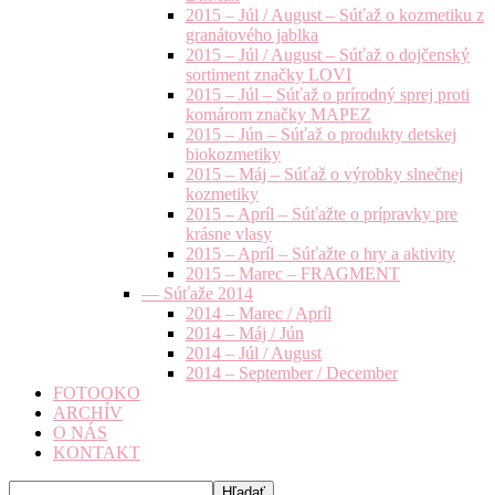
2015 – Júl / August – Súťaž o kozmetiku z
granátového jablka
2015 – Júl / August – Súťaž o dojčenský
sortiment značky LOVI
2015 – Júl – Súťaž o prírodný sprej proti
komárom značky MAPEZ
2015 – Jún – Súťaž o produkty detskej
biokozmetiky
2015 – Máj – Súťaž o výrobky slnečnej
kozmetiky
2015 – Apríl – Súťažte o prípravky pre
krásne vlasy
2015 – Apríl – Súťažte o hry a aktivity
2015 – Marec – FRAGMENT
— Súťaže 2014
2014 – Marec / Apríl
2014 – Máj / Jún
2014 – Júl / August
2014 – September / December
FOTOOKO
ARCHÍV
O NÁS
KONTAKT