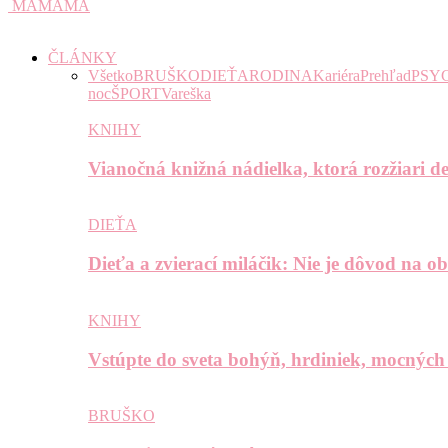
MAMAMA
ČLÁNKY
Všetko
BRUŠKO
DIEŤA
RODINA
Kariéra
Prehľad
PSY
noc
ŠPORT
Vareška
KNIHY
Vianočná knižná nádielka, ktorá rozžiari de
DIEŤA
Dieťa a zvierací miláčik: Nie je dôvod na o
KNIHY
Vstúpte do sveta bohýň, hrdiniek, mocných
BRUŠKO