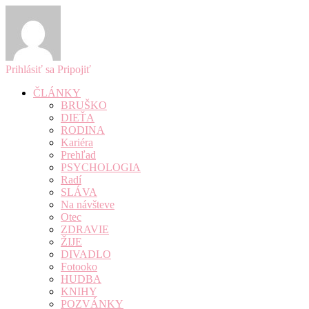
Prihlásiť sa
Pripojiť
ČLÁNKY
BRUŠKO
DIEŤA
RODINA
Kariéra
Prehľad
PSYCHOLOGIA
Radí
SLÁVA
Na návšteve
Otec
ZDRAVIE
ŽIJE
DIVADLO
Fotooko
HUDBA
KNIHY
POZVÁNKY