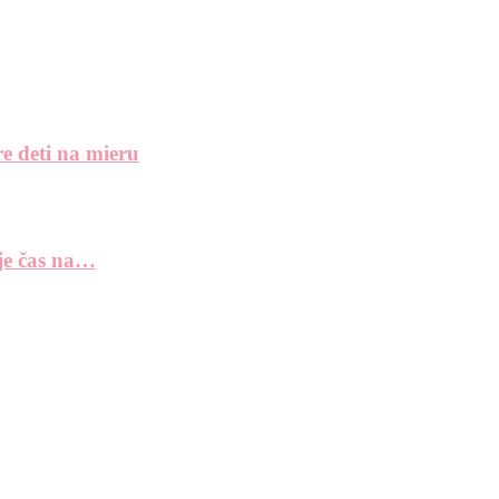
e deti na mieru
 je čas na…