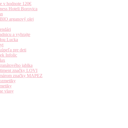
ie v hodnote 120€
ness Hoteli Borovica
an
 BIO arganový olej
endári
dnicu a vyhrajte
dou Lucka
yt
úpeľa pre deti
k Infolic
Max
granátového jablka
ortiment značky LOVI
i komárom značky MAPEZ
kozmetiky
zmetiky
ne vlasy