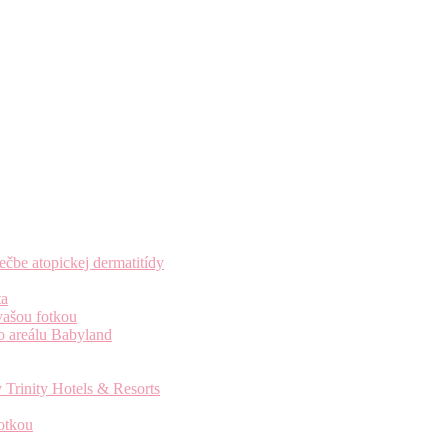
čbe atopickej dermatitídy
ta
vašou fotkou
o areálu Babyland
 Trinity Hotels & Resorts
otkou