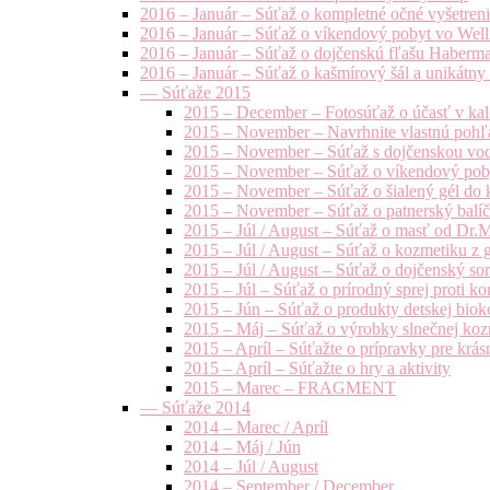
2016 – Január – Súťaž o kompletné očné vyšetren
2016 – Január – Súťaž o víkendový pobyt vo Well
2016 – Január – Súťaž o dojčenskú fľašu Haberm
2016 – Január – Súťaž o kašmírový šál a unikátny
— Súťaže 2015
2015 – December – Fotosúťaž o účasť v kal
2015 – November – Navrhnite vlastnú pohľa
2015 – November – Súťaž s dojčenskou vo
2015 – November – Súťaž o víkendový pob
2015 – November – Súťaž o šialený gél do k
2015 – November – Súťaž o patnerský balíče
2015 – Júl / August – Súťaž o masť od Dr.
2015 – Júl / August – Súťaž o kozmetiku z 
2015 – Júl / August – Súťaž o dojčenský s
2015 – Júl – Súťaž o prírodný sprej prot
2015 – Jún – Súťaž o produkty detskej bio
2015 – Máj – Súťaž o výrobky slnečnej ko
2015 – Apríl – Súťažte o prípravky pre krás
2015 – Apríl – Súťažte o hry a aktivity
2015 – Marec – FRAGMENT
— Súťaže 2014
2014 – Marec / Apríl
2014 – Máj / Jún
2014 – Júl / August
2014 – September / December