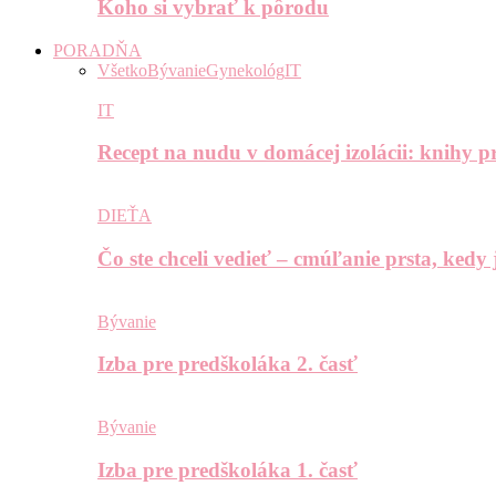
Koho si vybrať k pôrodu
PORADŇA
Všetko
Bývanie
Gynekológ
IT
IT
Recept na nudu v domácej izolácii: knihy pr
DIEŤA
Čo ste chceli vedieť – cmúľanie prsta, kedy
Bývanie
Izba pre predškoláka 2. časť
Bývanie
Izba pre predškoláka 1. časť