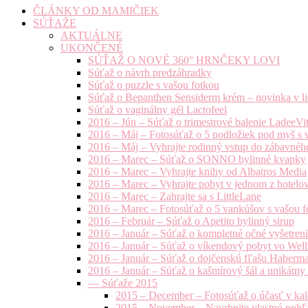
ČLÁNKY OD MAMIČIEK
SÚŤAŽE
AKTUÁLNE
UKONČENÉ
SÚŤAŽ O NOVÉ 360° HRNČEKY LOVI
Súťaž o návrh predzáhradky
Súťaž o puzzle s vašou fotkou
Súťaž o Bepanthen Sensiderm krém – novinka v lie
Súťaž o vaginálny gél Lactofeel
2016 – Jún – Súťaž o trimestrové balenie LadeeVi
2016 – Máj – Fotosúťaž o 5 podložiek pod myš s 
2016 – Máj – Vyhrajte rodinný vstup do zábavnéh
2016 – Marec – Súťaž o SONNO bylinné kvapky
2016 – Marec – Vyhrajte knihy od Albatros Media
2016 – Marec – Vyhrajte pobyt v jednom z hotelov
2016 – Marec – Zahrajte sa s LittleLane
2016 – Marec – Fotosúťaž o 5 vankúšov s vašou f
2016 – Február – Súťaž o Apetito bylinný sirup
2016 – Január – Súťaž o kompletné očné vyšetren
2016 – Január – Súťaž o víkendový pobyt vo Well
2016 – Január – Súťaž o dojčenskú fľašu Haberm
2016 – Január – Súťaž o kašmírový šál a unikátny
— Súťaže 2015
2015 – December – Fotosúťaž o účasť v kal
2015 – November – Navrhnite vlastnú pohľa