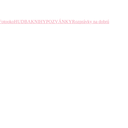
Fotooko
HUDBA
KNIHY
POZVÁNKY
Rozprávky na dobrú