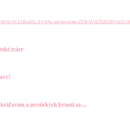
CHOLOGIA
Radí
SLÁVA
Na návšteve
Otec
ZDRAVIE
ŽIJE
DIVADLO
tské tváre
bavy!
 kráľovien a mystických bytostí zo…