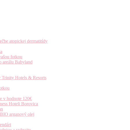
čbe atopickej dermatitídy
ta
vašou fotkou
o areálu Babyland
 Trinity Hotels & Resorts
otkou
ie v hodnote 120€
ness Hoteli Borovica
an
 BIO arganový olej
endári
dnicu a vyhrajte