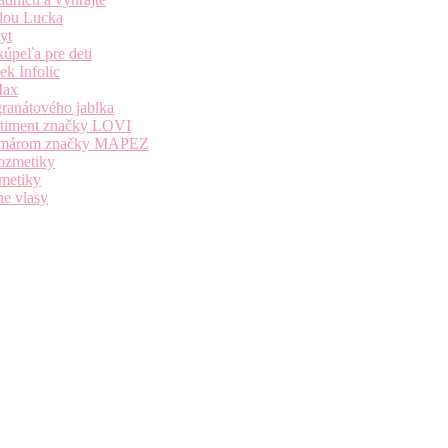
dou Lucka
yt
úpeľa pre deti
k Infolic
Max
granátového jablka
ortiment značky LOVI
i komárom značky MAPEZ
kozmetiky
zmetiky
ne vlasy