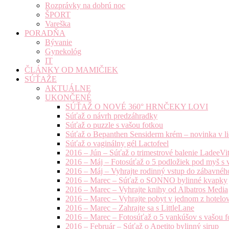
Rozprávky na dobrú noc
ŠPORT
Vareška
PORADŇA
Bývanie
Gynekológ
IT
ČLÁNKY OD MAMIČIEK
SÚŤAŽE
AKTUÁLNE
UKONČENÉ
SÚŤAŽ O NOVÉ 360° HRNČEKY LOVI
Súťaž o návrh predzáhradky
Súťaž o puzzle s vašou fotkou
Súťaž o Bepanthen Sensiderm krém – novinka v lie
Súťaž o vaginálny gél Lactofeel
2016 – Jún – Súťaž o trimestrové balenie LadeeVi
2016 – Máj – Fotosúťaž o 5 podložiek pod myš s 
2016 – Máj – Vyhrajte rodinný vstup do zábavnéh
2016 – Marec – Súťaž o SONNO bylinné kvapky
2016 – Marec – Vyhrajte knihy od Albatros Media
2016 – Marec – Vyhrajte pobyt v jednom z hotelov
2016 – Marec – Zahrajte sa s LittleLane
2016 – Marec – Fotosúťaž o 5 vankúšov s vašou f
2016 – Február – Súťaž o Apetito bylinný sirup