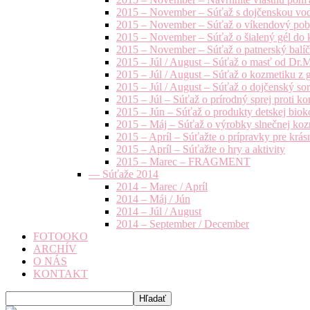
2015 – November – Súťaž s dojčenskou vo
2015 – November – Súťaž o víkendový pob
2015 – November – Súťaž o šialený gél do k
2015 – November – Súťaž o patnerský balíče
2015 – Júl / August – Súťaž o masť od Dr.
2015 – Júl / August – Súťaž o kozmetiku z 
2015 – Júl / August – Súťaž o dojčenský s
2015 – Júl – Súťaž o prírodný sprej prot
2015 – Jún – Súťaž o produkty detskej bio
2015 – Máj – Súťaž o výrobky slnečnej ko
2015 – Apríl – Súťažte o prípravky pre krás
2015 – Apríl – Súťažte o hry a aktivity
2015 – Marec – FRAGMENT
— Súťaže 2014
2014 – Marec / Apríl
2014 – Máj / Jún
2014 – Júl / August
2014 – September / December
FOTOOKO
ARCHÍV
O NÁS
KONTAKT