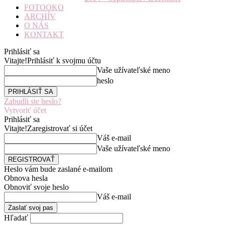
FOTOOKO
ARCHÍV
O NÁS
KONTAKT
Prihlásiť sa
Vitajte!
Prihlásiť k svojmu účtu
Vaše užívateľské meno
heslo
Zabudli ste heslo?
Vytvoriť účet
Prihlásiť sa
Vitajte!
Zaregistrovať si účet
Váš e-mail
Vaše užívateľské meno
Heslo vám bude zaslané e-mailom
Obnova hesla
Obnoviť svoje heslo
Váš e-mail
Hľadať