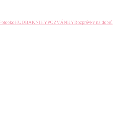
Fotooko
HUDBA
KNIHY
POZVÁNKY
Rozprávky na dobrú