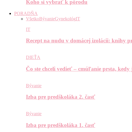
Koho si vybrať k pôrodu
PORADŇA
Všetko
Bývanie
Gynekológ
IT
IT
Recept na nudu v domácej izolácii: knihy pr
DIEŤA
Čo ste chceli vedieť – cmúľanie prsta, kedy
Bývanie
Izba pre predškoláka 2. časť
Bývanie
Izba pre predškoláka 1. časť