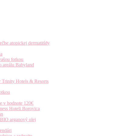
čbe atopickej dermatitídy
ta
vašou fotkou
o areálu Babyland
 Trinity Hotels & Resorts
otkou
ie v hodnote 120€
ness Hoteli Borovica
an
 BIO arganový olej
endári
dnicu a vyhrajte