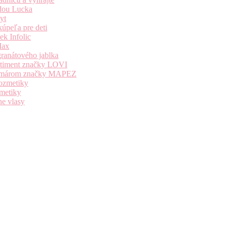
dou Lucka
yt
úpeľa pre deti
k Infolic
Max
granátového jablka
ortiment značky LOVI
i komárom značky MAPEZ
kozmetiky
zmetiky
ne vlasy