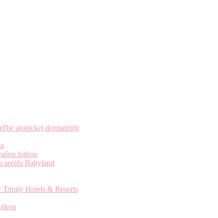
čbe atopickej dermatitídy
ta
vašou fotkou
o areálu Babyland
 Trinity Hotels & Resorts
otkou