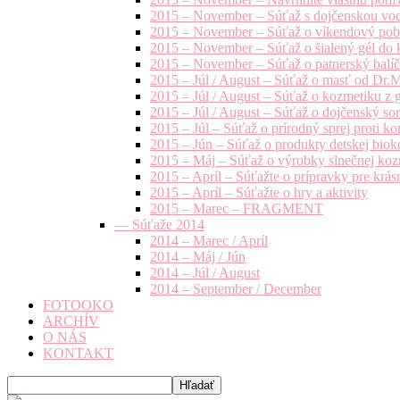
2015 – November – Súťaž s dojčenskou vo
2015 – November – Súťaž o víkendový pob
2015 – November – Súťaž o šialený gél do k
2015 – November – Súťaž o patnerský balíče
2015 – Júl / August – Súťaž o masť od Dr.
2015 – Júl / August – Súťaž o kozmetiku z 
2015 – Júl / August – Súťaž o dojčenský s
2015 – Júl – Súťaž o prírodný sprej prot
2015 – Jún – Súťaž o produkty detskej bio
2015 – Máj – Súťaž o výrobky slnečnej ko
2015 – Apríl – Súťažte o prípravky pre krás
2015 – Apríl – Súťažte o hry a aktivity
2015 – Marec – FRAGMENT
— Súťaže 2014
2014 – Marec / Apríl
2014 – Máj / Jún
2014 – Júl / August
2014 – September / December
FOTOOKO
ARCHÍV
O NÁS
KONTAKT