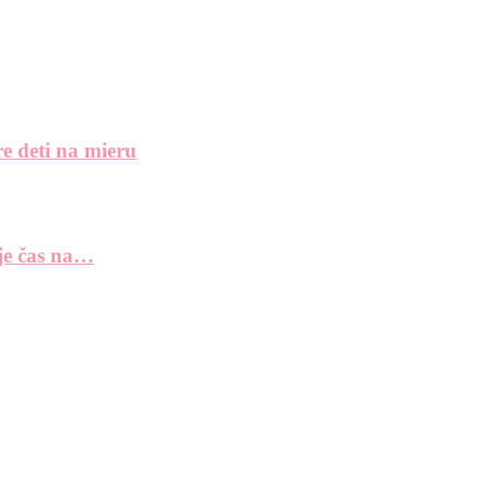
e deti na mieru
 je čas na…