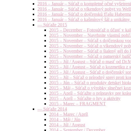
2016 – Január – Súťaž o kompletné očné vyšetren
2016 – Január – Súťaž o víkendový pobyt vo Well
2016 – Január – Súťaž o dojčenskú fľašu Haberm
2016 – Január – Súťaž o kašmírový šál a unikátny
— Súťaže 2015
2015 – December – Fotosúťaž o účasť v kal
2015 – November – Navrhnite vlastnú pohľa
2015 – November – Súťaž s dojčenskou vo
2015 – November – Súťaž o víkendový pob
2015 – November – Súťaž o šialený gél do k
2015 – November – Súťaž o patnerský balíče
2015 – Júl / August – Súťaž o masť od Dr.
2015 – Júl / August – Súťaž o kozmetiku z 
2015 – Júl / August – Súťaž o dojčenský s
2015 – Júl – Súťaž o prírodný sprej prot
2015 – Jún – Súťaž o produkty detskej bio
2015 – Máj – Súťaž o výrobky slnečnej ko
2015 – Apríl – Súťažte o prípravky pre krás
2015 – Apríl – Súťažte o hry a aktivity
2015 – Marec – FRAGMENT
— Súťaže 2014
2014 – Marec / Apríl
2014 – Máj / Jún
2014 – Júl / August
2014 – September / December