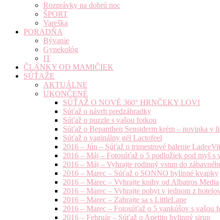
Rozprávky na dobrú noc
ŠPORT
Vareška
PORADŇA
Bývanie
Gynekológ
IT
ČLÁNKY OD MAMIČIEK
SÚŤAŽE
AKTUÁLNE
UKONČENÉ
SÚŤAŽ O NOVÉ 360° HRNČEKY LOVI
Súťaž o návrh predzáhradky
Súťaž o puzzle s vašou fotkou
Súťaž o Bepanthen Sensiderm krém – novinka v lie
Súťaž o vaginálny gél Lactofeel
2016 – Jún – Súťaž o trimestrové balenie LadeeVi
2016 – Máj – Fotosúťaž o 5 podložiek pod myš s 
2016 – Máj – Vyhrajte rodinný vstup do zábavnéh
2016 – Marec – Súťaž o SONNO bylinné kvapky
2016 – Marec – Vyhrajte knihy od Albatros Media
2016 – Marec – Vyhrajte pobyt v jednom z hotelov
2016 – Marec – Zahrajte sa s LittleLane
2016 – Marec – Fotosúťaž o 5 vankúšov s vašou f
2016 – Február – Súťaž o Apetito bylinný sirup