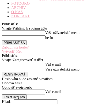
FOTOOKO
ARCHÍV
O NÁS
KONTAKT
Prihlásiť sa
Vitajte!
Prihlásiť k svojmu účtu
Vaše užívateľské meno
heslo
Zabudli ste heslo?
Vytvoriť účet
Prihlásiť sa
Vitajte!
Zaregistrovať si účet
Váš e-mail
Vaše užívateľské meno
Heslo vám bude zaslané e-mailom
Obnova hesla
Obnoviť svoje heslo
Váš e-mail
Hľadať