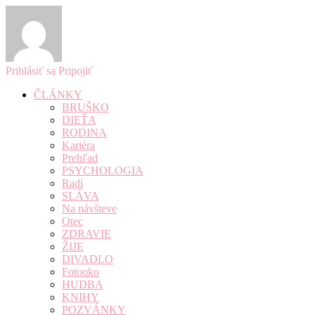
Prihlásiť sa
Pripojiť
ČLÁNKY
BRUŠKO
DIEŤA
RODINA
Kariéra
Prehľad
PSYCHOLOGIA
Radí
SLÁVA
Na návšteve
Otec
ZDRAVIE
ŽIJE
DIVADLO
Fotooko
HUDBA
KNIHY
POZVÁNKY