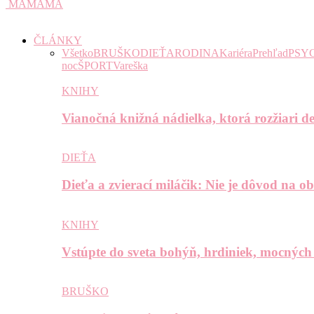
MAMAMA
ČLÁNKY
Všetko
BRUŠKO
DIEŤA
RODINA
Kariéra
Prehľad
PSY
noc
ŠPORT
Vareška
KNIHY
Vianočná knižná nádielka, ktorá rozžiari de
DIEŤA
Dieťa a zvierací miláčik: Nie je dôvod na o
KNIHY
Vstúpte do sveta bohýň, hrdiniek, mocných
BRUŠKO