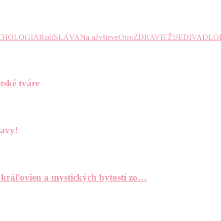
CHOLOGIA
Radí
SLÁVA
Na návšteve
Otec
ZDRAVIE
ŽIJE
DIVADLO
tské tváre
bavy!
 kráľovien a mystických bytostí zo…