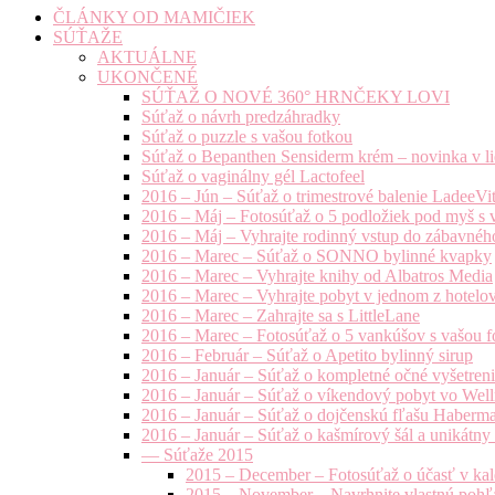
ČLÁNKY OD MAMIČIEK
SÚŤAŽE
AKTUÁLNE
UKONČENÉ
SÚŤAŽ O NOVÉ 360° HRNČEKY LOVI
Súťaž o návrh predzáhradky
Súťaž o puzzle s vašou fotkou
Súťaž o Bepanthen Sensiderm krém – novinka v lie
Súťaž o vaginálny gél Lactofeel
2016 – Jún – Súťaž o trimestrové balenie LadeeVi
2016 – Máj – Fotosúťaž o 5 podložiek pod myš s 
2016 – Máj – Vyhrajte rodinný vstup do zábavnéh
2016 – Marec – Súťaž o SONNO bylinné kvapky
2016 – Marec – Vyhrajte knihy od Albatros Media
2016 – Marec – Vyhrajte pobyt v jednom z hotelov
2016 – Marec – Zahrajte sa s LittleLane
2016 – Marec – Fotosúťaž o 5 vankúšov s vašou f
2016 – Február – Súťaž o Apetito bylinný sirup
2016 – Január – Súťaž o kompletné očné vyšetren
2016 – Január – Súťaž o víkendový pobyt vo Well
2016 – Január – Súťaž o dojčenskú fľašu Haberm
2016 – Január – Súťaž o kašmírový šál a unikátny
— Súťaže 2015
2015 – December – Fotosúťaž o účasť v kal
2015 – November – Navrhnite vlastnú pohľa