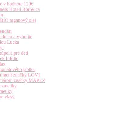
ie v hodnote 120€
ness Hoteli Borovica
an
 BIO arganový olej
endári
dnicu a vyhrajte
dou Lucka
yt
úpeľa pre deti
k Infolic
Max
granátového jablka
ortiment značky LOVI
i komárom značky MAPEZ
kozmetiky
zmetiky
ne vlasy