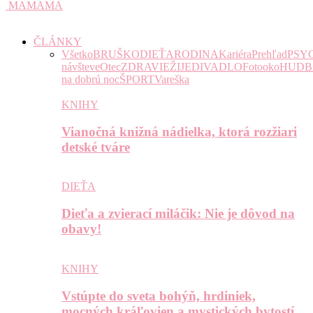
MAMAMA
ČLÁNKY
Všetko
BRUŠKO
DIEŤA
RODINA
Kariéra
Prehľad
PSY
návšteve
Otec
ZDRAVIE
ŽIJE
DIVADLO
Fotooko
HUDB
na dobrú noc
ŠPORT
Vareška
KNIHY
Vianočná knižná nádielka, ktorá rozžiari
detské tváre
DIEŤA
Dieťa a zvierací miláčik: Nie je dôvod na
obavy!
KNIHY
Vstúpte do sveta bohýň, hrdiniek,
mocných kráľovien a mystických bytostí