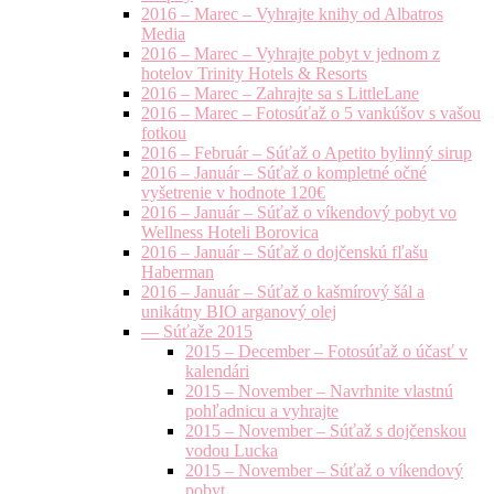
2016 – Marec – Vyhrajte knihy od Albatros
Media
2016 – Marec – Vyhrajte pobyt v jednom z
hotelov Trinity Hotels & Resorts
2016 – Marec – Zahrajte sa s LittleLane
2016 – Marec – Fotosúťaž o 5 vankúšov s vašou
fotkou
2016 – Február – Súťaž o Apetito bylinný sirup
2016 – Január – Súťaž o kompletné očné
vyšetrenie v hodnote 120€
2016 – Január – Súťaž o víkendový pobyt vo
Wellness Hoteli Borovica
2016 – Január – Súťaž o dojčenskú fľašu
Haberman
2016 – Január – Súťaž o kašmírový šál a
unikátny BIO arganový olej
— Súťaže 2015
2015 – December – Fotosúťaž o účasť v
kalendári
2015 – November – Navrhnite vlastnú
pohľadnicu a vyhrajte
2015 – November – Súťaž s dojčenskou
vodou Lucka
2015 – November – Súťaž o víkendový
pobyt