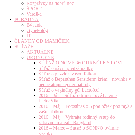
Rozprávky na dobrú noc
ŠPORT
Vareška
PORADŇA
Bývanie
Gynekológ
IT
ČLÁNKY OD MAMIČIEK
SÚŤAŽE
AKTUÁLNE
UKONČENÉ
SÚŤAŽ O NOVÉ 360° HRNČEKY LOVI
Súťaž o návrh predzáhradky
Súťaž o puzzle s vašou fotkou
Súťaž o Bepanthen Sensiderm krém – novinka v
liečbe atopickej dermatitídy
Súťaž o vaginálny gél Lactofeel
2016 – Jún – Súťaž o trimestrové balenie
LadeeVita
2016 – Máj – Fotosúťaž o 5 podložiek pod myš s
vašou fotkou
2016 – Máj – Vyhrajte rodinný vstup do
zábavného areálu Babyland
2016 – Marec – Súťaž o SONNO bylinné
kvapky