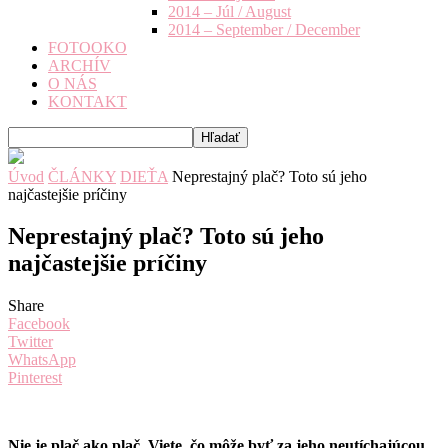
2014 – Júl / August
2014 – September / December
FOTOOKO
ARCHÍV
O NÁS
KONTAKT
Úvod
ČLÁNKY
DIEŤA
Neprestajný plač? Toto sú jeho
najčastejšie príčiny
Neprestajný plač? Toto sú jeho
najčastejšie príčiny
Share
Facebook
Twitter
WhatsApp
Pinterest
Nie je plač ako plač. Viete, čo môže byť za jeho neutíchajúcou