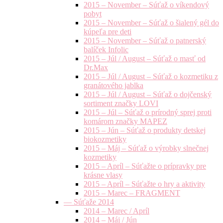
2015 – November – Súťaž o víkendový
pobyt
2015 – November – Súťaž o šialený gél do
kúpeľa pre deti
2015 – November – Súťaž o patnerský
balíček Infolic
2015 – Júl / August – Súťaž o masť od
Dr.Max
2015 – Júl / August – Súťaž o kozmetiku z
granátového jablka
2015 – Júl / August – Súťaž o dojčenský
sortiment značky LOVI
2015 – Júl – Súťaž o prírodný sprej proti
komárom značky MAPEZ
2015 – Jún – Súťaž o produkty detskej
biokozmetiky
2015 – Máj – Súťaž o výrobky slnečnej
kozmetiky
2015 – Apríl – Súťažte o prípravky pre
krásne vlasy
2015 – Apríl – Súťažte o hry a aktivity
2015 – Marec – FRAGMENT
— Súťaže 2014
2014 – Marec / Apríl
2014 – Máj / Jún