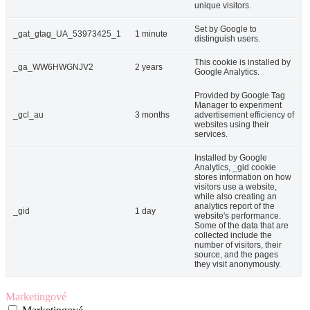
unique visitors.
Set by Google to
_gat_gtag_UA_53973425_1
1 minute
distinguish users.
This cookie is installed by
_ga_WW6HWGNJV2
2 years
Google Analytics.
Provided by Google Tag
Manager to experiment
_gcl_au
3 months
advertisement efficiency of
websites using their
services.
Installed by Google
Analytics, _gid cookie
stores information on how
visitors use a website,
while also creating an
analytics report of the
_gid
1 day
website's performance.
Some of the data that are
collected include the
number of visitors, their
source, and the pages
they visit anonymously.
Marketingové