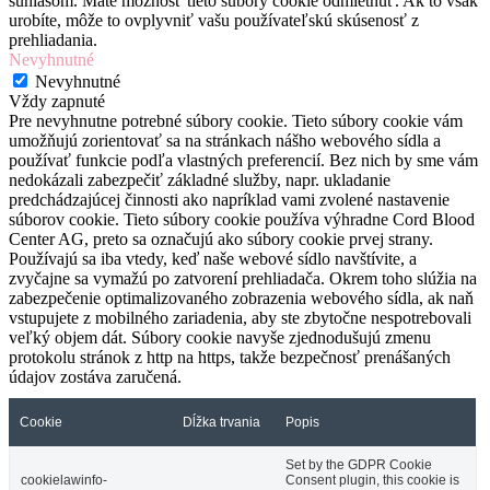
súhlasom. Máte možnosť tieto súbory cookie odmietnuť. Ak to však
urobíte, môže to ovplyvniť vašu používateľskú skúsenosť z
prehliadania.
Nevyhnutné
Nevyhnutné
Vždy zapnuté
Pre nevyhnutne potrebné súbory cookie. Tieto súbory cookie vám
umožňujú zorientovať sa na stránkach nášho webového sídla a
používať funkcie podľa vlastných preferencií. Bez nich by sme vám
nedokázali zabezpečiť základné služby, napr. ukladanie
predchádzajúcej činnosti ako napríklad vami zvolené nastavenie
súborov cookie. Tieto súbory cookie používa výhradne Cord Blood
Center AG, preto sa označujú ako súbory cookie prvej strany.
Používajú sa iba vtedy, keď naše webové sídlo navštívite, a
zvyčajne sa vymažú po zatvorení prehliadača. Okrem toho slúžia na
zabezpečenie optimalizovaného zobrazenia webového sídla, ak naň
vstupujete z mobilného zariadenia, aby ste zbytočne nespotrebovali
veľký objem dát. Súbory cookie navyše zjednodušujú zmenu
protokolu stránok z http na https, takže bezpečnosť prenášaných
údajov zostáva zaručená.
Cookie
Dĺžka trvania
Popis
Set by the GDPR Cookie
cookielawinfo-
Consent plugin, this cookie is