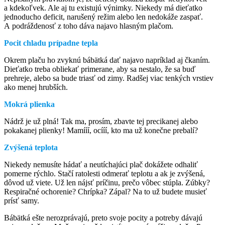
a kdekoľvek. Ale aj tu existujú výnimky. Niekedy má dieťatko
jednoducho deficit, narušený režim alebo len nedokáže zaspať.
A podráždenosť z toho dáva najavo hlasným plačom.
Pocit chladu prípadne tepla
Okrem plaču ho zvyknú bábätká dať najavo napríklad aj čkaním.
Dieťatko treba obliekať primerane, aby sa nestalo, že sa buď
prehreje, alebo sa bude triasť od zimy. Radšej viac tenkých vrstiev
ako menej hrubších.
Mokrá plienka
Nádrž je už plná! Tak ma, prosím, zbavte tej precikanej alebo
pokakanej plienky! Mamííí, ocííí, kto ma už konečne prebalí?
Zvýšená teplota
Niekedy nemusíte hádať a neutíchajúci plač dokážete odhaliť
pomerne rýchlo. Stačí ratolesti odmerať teplotu a ak je zvýšená,
dôvod už viete. Už len nájsť príčinu, prečo vôbec stúpla. Zúbky?
Respiračné ochorenie? Chrípka? Zápal? Na to už budete musieť
prísť samy.
Bábätká ešte nerozprávajú, preto svoje pocity a potreby dávajú