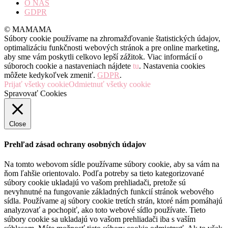
O NÁS
GDPR
© MAMAMA
Súbory cookie používame na zhromažďovanie štatistických údajov,
optimalizáciu funkčnosti webových stránok a pre online marketing,
aby sme vám poskytli celkovo lepší zážitok. Viac informácií o
súboroch cookie a nastaveniach nájdete
tu
. Nastavenia cookies
môžete kedykoľvek zmeniť.
GDPR
.
Prijať všetky cookie
Odmietnuť všetky cookie
Spravovať Cookies
Close
Prehľad zásad ochrany osobných údajov
Na tomto webovom sídle používame súbory cookie, aby sa vám na
ňom ľahšie orientovalo. Podľa potreby sa tieto kategorizované
súbory cookie ukladajú vo vašom prehliadači, pretože sú
nevyhnutné na fungovanie základných funkcií stránok webového
sídla. Používame aj súbory cookie tretích strán, ktoré nám pomáhajú
analyzovať a pochopiť, ako toto webové sídlo používate. Tieto
súbory cookie sa ukladajú vo vašom prehliadači iba s vaším