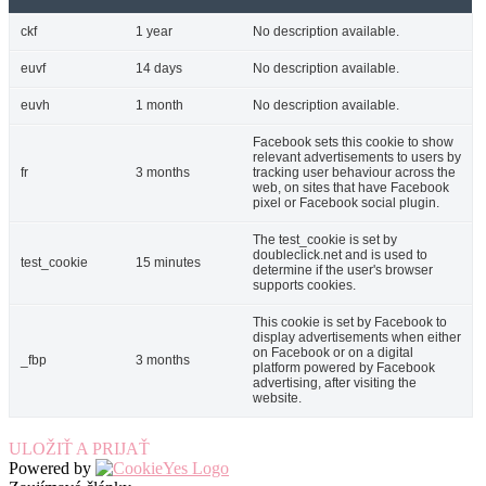
ckf
1 year
No description available.
euvf
14 days
No description available.
euvh
1 month
No description available.
Facebook sets this cookie to show
relevant advertisements to users by
fr
3 months
tracking user behaviour across the
web, on sites that have Facebook
pixel or Facebook social plugin.
The test_cookie is set by
doubleclick.net and is used to
test_cookie
15 minutes
determine if the user's browser
supports cookies.
This cookie is set by Facebook to
display advertisements when either
on Facebook or on a digital
_fbp
3 months
platform powered by Facebook
advertising, after visiting the
website.
ULOŽIŤ A PRIJAŤ
Powered by