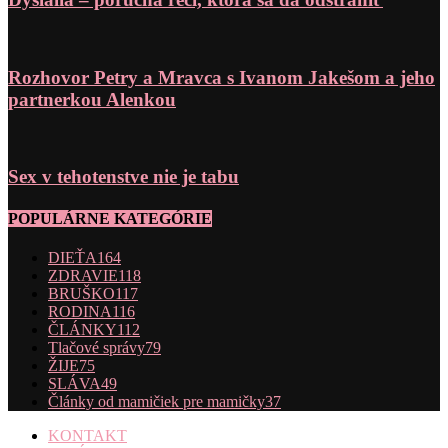
Rozhovor Petry a Mravca s Ivanom Jakešom a jeho
partnerkou Alenkou
Sex v tehotenstve nie je tabu
POPULÁRNE KATEGÓRIE
DIEŤA
164
ZDRAVIE
118
BRUŠKO
117
RODINA
116
ČLÁNKY
112
Tlačové správy
79
ŽIJE
75
SLÁVA
49
Články od mamičiek pre mamičky
37
KONTAKT