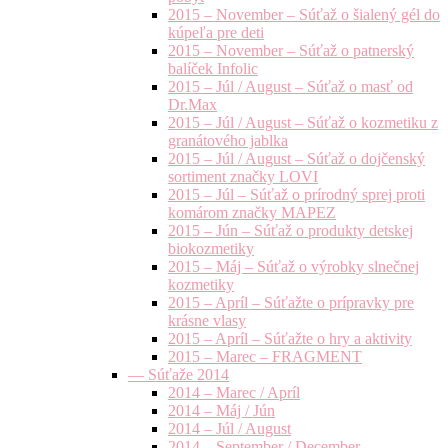
2015 – November – Súťaž o šialený gél do
kúpeľa pre deti
2015 – November – Súťaž o patnerský
balíček Infolic
2015 – Júl / August – Súťaž o masť od
Dr.Max
2015 – Júl / August – Súťaž o kozmetiku z
granátového jablka
2015 – Júl / August – Súťaž o dojčenský
sortiment značky LOVI
2015 – Júl – Súťaž o prírodný sprej proti
komárom značky MAPEZ
2015 – Jún – Súťaž o produkty detskej
biokozmetiky
2015 – Máj – Súťaž o výrobky slnečnej
kozmetiky
2015 – Apríl – Súťažte o prípravky pre
krásne vlasy
2015 – Apríl – Súťažte o hry a aktivity
2015 – Marec – FRAGMENT
— Súťaže 2014
2014 – Marec / Apríl
2014 – Máj / Jún
2014 – Júl / August
2014 – September / December