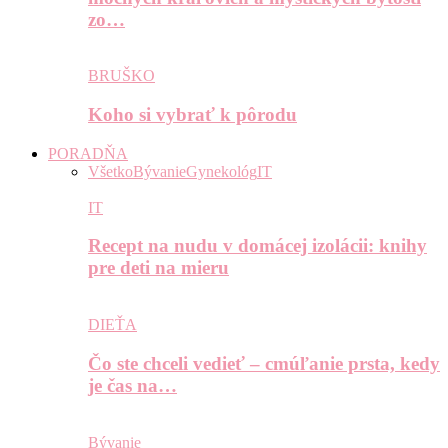
zo…
BRUŠKO
Koho si vybrať k pôrodu
PORADŇA
Všetko
Bývanie
Gynekológ
IT
IT
Recept na nudu v domácej izolácii: knihy
pre deti na mieru
DIEŤA
Čo ste chceli vedieť – cmúľanie prsta, kedy
je čas na…
Bývanie