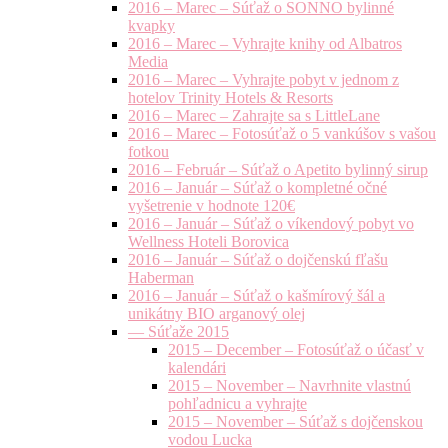
2016 – Marec – Súťaž o SONNO bylinné
kvapky
2016 – Marec – Vyhrajte knihy od Albatros
Media
2016 – Marec – Vyhrajte pobyt v jednom z
hotelov Trinity Hotels & Resorts
2016 – Marec – Zahrajte sa s LittleLane
2016 – Marec – Fotosúťaž o 5 vankúšov s vašou
fotkou
2016 – Február – Súťaž o Apetito bylinný sirup
2016 – Január – Súťaž o kompletné očné
vyšetrenie v hodnote 120€
2016 – Január – Súťaž o víkendový pobyt vo
Wellness Hoteli Borovica
2016 – Január – Súťaž o dojčenskú fľašu
Haberman
2016 – Január – Súťaž o kašmírový šál a
unikátny BIO arganový olej
— Súťaže 2015
2015 – December – Fotosúťaž o účasť v
kalendári
2015 – November – Navrhnite vlastnú
pohľadnicu a vyhrajte
2015 – November – Súťaž s dojčenskou
vodou Lucka