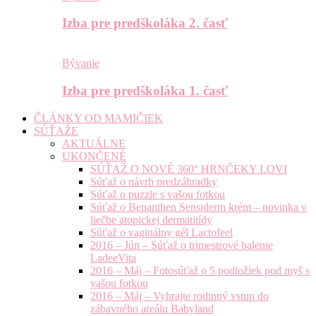
Izba pre predškoláka 2. časť
Bývanie
Izba pre predškoláka 1. časť
ČLÁNKY OD MAMIČIEK
SÚŤAŽE
AKTUÁLNE
UKONČENÉ
SÚŤAŽ O NOVÉ 360° HRNČEKY LOVI
Súťaž o návrh predzáhradky
Súťaž o puzzle s vašou fotkou
Súťaž o Bepanthen Sensiderm krém – novinka v
liečbe atopickej dermatitídy
Súťaž o vaginálny gél Lactofeel
2016 – Jún – Súťaž o trimestrové balenie
LadeeVita
2016 – Máj – Fotosúťaž o 5 podložiek pod myš s
vašou fotkou
2016 – Máj – Vyhrajte rodinný vstup do
zábavného areálu Babyland