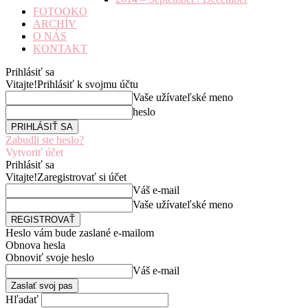
FOTOOKO
ARCHÍV
O NÁS
KONTAKT
Prihlásiť sa
Vitajte!
Prihlásiť k svojmu účtu
Vaše užívateľské meno
heslo
Zabudli ste heslo?
Vytvoriť účet
Prihlásiť sa
Vitajte!
Zaregistrovať si účet
Váš e-mail
Vaše užívateľské meno
Heslo vám bude zaslané e-mailom
Obnova hesla
Obnoviť svoje heslo
Váš e-mail
Hľadať