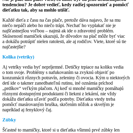
tendenciou? Je dobré vedieť, kedy radšej spozornieť a pomôcť
dieťatku tak, aby sa mohlo utíšiť.
Každé dieťa z času na čas plače, pretože dáva najavo, že sa mu
niečo nepáči alebo ho niečo trápi. Nechať ho vyplakať nie je
najšťastnejšou voľbou – najmä ak ide o zdravotný problém.
Skúseností mamičiek ukazujú, že dôvodov na plač môže byť viac
a dokážu potrápiť nielen ratolesti, ale aj rodičov. Viete, ktoré sú tie
najčastejšie?
Kolika (vetríky)
Aj vetríky vedia byť nepríjemné. Detičky trpiace na koliku vedia
o tom svoje. Problémy s nafukovaním sa zvyknú objaviť po
konzumácii rôznych potravín, zeleniny či ovocia. Kým u niektorých
detí ide o takmer zanedbateľnú rutinu, iné oznámia príchod
„prdíkov“ veľkým plačom. Aj keď si mnohé mamičky pomáhajú
rôznymi dostupnými produktami či liekmi z lekární, nie vždy
dokážu dieťatku uľaviť podľa potreby. Dieťatku vtedy treba
pomôcť masírovaným bruška, skrčením nôžok a skvelým je
napríklad aj fenyklový čaj.
Zúbky
Šťastné to mamičky, ktoré si u dieťatka všimnú prvé zúbky len