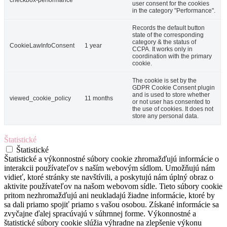
checkbox-performance
user consent for the cookies
in the category "Performance".
Records the default button
state of the corresponding
category & the status of
CookieLawInfoConsent
1 year
CCPA. It works only in
coordination with the primary
cookie.
The cookie is set by the
GDPR Cookie Consent plugin
and is used to store whether
viewed_cookie_policy
11 months
or not user has consented to
the use of cookies. It does not
store any personal data.
Štatistické
Štatistické
Štatistické a výkonnostné súbory cookie zhromažďujú informácie o
interakcii používateľov s naším webovým sídlom. Umožňujú nám
vidieť, ktoré stránky ste navštívili, a poskytujú nám úplný obraz o
aktivite používateľov na našom webovom sídle. Tieto súbory cookie
pritom nezhromažďujú ani neukladajú žiadne informácie, ktoré by
sa dali priamo spojiť priamo s vašou osobou. Získané informácie sa
zvyčajne ďalej spracúvajú v súhrnnej forme. Výkonnostné a
štatistické súbory cookie slúžia výhradne na zlepšenie výkonu