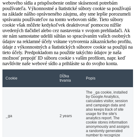
webového sídla a prispôsobenie online skúsenosti potrebám
používateľa. Výkonnostné a štatistické súbory cookie sa používajú
na základe nášho oprávneného záujmu, aby sme lepšie porozumeli
správaniu používateľov na tomto webovom sídle. Tieto súbory
cookie však môžete kedykoľvek deaktivovať pomocou nižšie
uvedených tlačidiel alebo cez nastavenia v svojom prehliadači. Ak
ste nám samostatne udelili súhlas so spracúvaním vašich osobných
údajov na reklamné účely vrátane vytvorenia zákazníckeho profilu,
údaje z výkonnostných a štatistických súborov cookie sa použijú na
tieto účely. Predpokladom na použitie takýchto údajov je naša
možnosť prepojiť ID súboru cookie s vaším profilom, napr. keď
navštívite naše webové sídlo a prihlásite sa do svojho konta.
Dĺžka
Cookie
Popis
trvania
The _ga cookie, installed
by Google Analytics,
calculates visitor, session
and campaign data and
also keeps track of site
usage for the site's
_ga
2 years
analytics report. The
cookie stores information
anonymously and assigns
a randomly generated
number to recognize