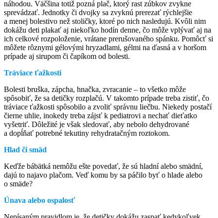
náhodou. Väčšina totiž pozná plač, ktorý rast zúbkov zvykne
sprevádzať. Jednotky či dvojky sa zvyknú prerezať rýchlejšie
a menej bolestivo než stoličky, ktoré po nich nasledujú. Kvôli nim
dokážu deti plakať aj niekoľko hodín denne, čo môže vplývať aj na
ich celkové rozpoloženie, vrátane prerušovaného spánku. Pomôcť si
môžete rôznymi gélovými hryzadlami, gélmi na ďasná a v horšom
prípade aj sirupom či čapíkom od bolesti.
Tráviace ťažkosti
Bolesti bruška, zápcha, hnačka, zvracanie – to všetko môže
spôsobiť, že sa detičky rozplačú. V takomto prípade treba zistiť, čo
tráviace ťažkosti spôsobilo a zvoliť správnu liečbu. Niekedy postačí
čierne uhlie, inokedy treba zájsť k pediatrovi a nechať dieťatko
vyšetriť. Dôležité je však sledovať, aby nebolo dehydrované
a dopĺňať potrebné tekutiny rehydratačným roztokom.
Hlad či smäd
Keďže bábätká nemôžu ešte povedať, že sú hladní alebo smädní,
dajú to najavo plačom. Veď komu by sa páčilo byť o hlade alebo
o smäde?
Únava alebo ospalosť
Nepísaným pravidlom je, že detičky dokážu zaspať kedykoľvek