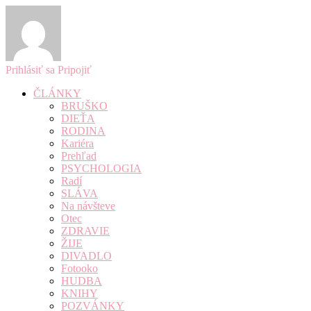
Prihlásiť sa
Pripojiť
ČLÁNKY
BRUŠKO
DIEŤA
RODINA
Kariéra
Prehľad
PSYCHOLOGIA
Radí
SLÁVA
Na návšteve
Otec
ZDRAVIE
ŽIJE
DIVADLO
Fotooko
HUDBA
KNIHY
POZVÁNKY