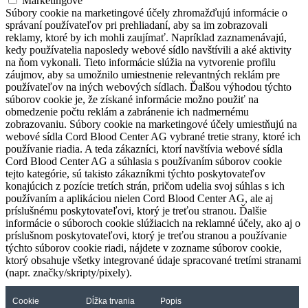
Marketingové
Súbory cookie na marketingové účely zhromažďujú informácie o
správaní používateľov pri prehliadaní, aby sa im zobrazovali
reklamy, ktoré by ich mohli zaujímať. Napríklad zaznamenávajú,
kedy používatelia naposledy webové sídlo navštívili a aké aktivity
na ňom vykonali. Tieto informácie slúžia na vytvorenie profilu
záujmov, aby sa umožnilo umiestnenie relevantných reklám pre
používateľov na iných webových sídlach. Ďalšou výhodou týchto
súborov cookie je, že získané informácie možno použiť na
obmedzenie počtu reklám a zabránenie ich nadmernému
zobrazovaniu. Súbory cookie na marketingové účely umiestňujú na
webové sídla Cord Blood Center AG vybrané tretie strany, ktoré ich
používanie riadia. A teda zákazníci, ktorí navštívia webové sídla
Cord Blood Center AG a súhlasia s používaním súborov cookie
tejto kategórie, sú takisto zákazníkmi týchto poskytovateľov
konajúcich z pozície tretích strán, pričom udelia svoj súhlas s ich
používaním a aplikáciou nielen Cord Blood Center AG, ale aj
príslušnému poskytovateľovi, ktorý je treťou stranou. Ďalšie
informácie o súboroch cookie slúžiacich na reklamné účely, ako aj o
príslušnom poskytovateľovi, ktorý je treťou stranou a používanie
týchto súborov cookie riadi, nájdete v zozname súborov cookie,
ktorý obsahuje všetky integrované údaje spracované tretími stranami
(napr. značky/skripty/pixely).
Cookie
Dĺžka trvania
Popis