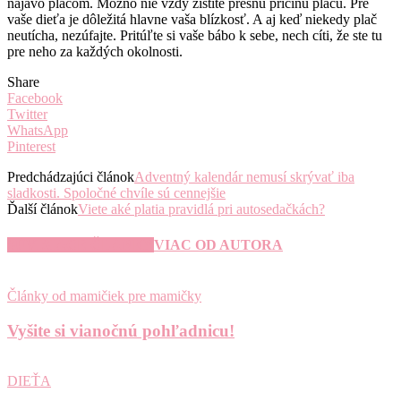
najavo plačom. Možno nie vždy zistíte presnú príčinu plaču. Pre
vaše dieťa je dôležitá hlavne vaša blízkosť. A aj keď niekedy plač
neutícha, nezúfajte. Pritúľte si vaše bábo k sebe, nech cíti, že ste tu
pre neho za každých okolnosti.
Share
Facebook
Twitter
WhatsApp
Pinterest
Predchádzajúci článok
Adventný kalendár nemusí skrývať iba
sladkosti. Spoločné chvíle sú cennejšie
Ďalší článok
Viete aké platia pravidlá pri autosedačkách?
SÚVISIACE ČLÁNKY
VIAC OD AUTORA
Články od mamičiek pre mamičky
Vyšite si vianočnú pohľadnicu!
DIEŤA