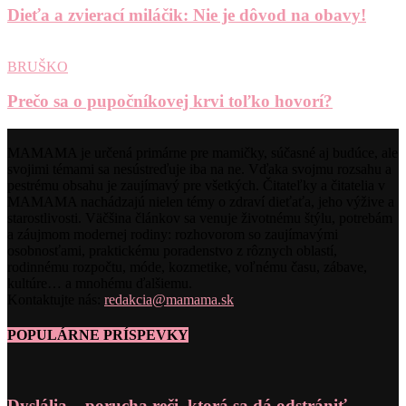
Dieťa a zvierací miláčik: Nie je dôvod na obavy!
BRUŠKO
Prečo sa o pupočníkovej krvi toľko hovorí?
MAMAMA je určená primárne pre mamičky, súčasné aj budúce, ale
svojimi témami sa nesústreďuje iba na ne. Vďaka svojmu rozsahu a
pestrému obsahu je zaujímavý pre všetkých. Čitateľky a čitatelia v
MAMAMA nachádzajú nielen témy o zdraví dieťaťa, jeho výžive a
starostlivosti. Väčšina článkov sa venuje životnému štýlu, potrebám
a záujmom modernej rodiny: rozhovorom so zaujímavými
osobnosťami, praktickému poradenstvo z rôznych oblastí,
rodinnému rozpočtu, móde, kozmetike, voľnému času, zábave,
kultúre… a mnohému ďalšiemu.
Kontaktujte nás:
redakcia@mamama.sk
POPULÁRNE PRÍSPEVKY
Dyslália – porucha reči, ktorá sa dá odstrániť