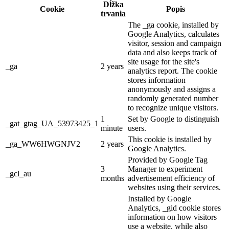
Dĺžka
Cookie
Popis
trvania
The _ga cookie, installed by
Google Analytics, calculates
visitor, session and campaign
data and also keeps track of
site usage for the site's
_ga
2 years
analytics report. The cookie
stores information
anonymously and assigns a
randomly generated number
to recognize unique visitors.
1
Set by Google to distinguish
_gat_gtag_UA_53973425_1
minute
users.
This cookie is installed by
_ga_WW6HWGNJV2
2 years
Google Analytics.
Provided by Google Tag
3
Manager to experiment
_gcl_au
months
advertisement efficiency of
websites using their services.
Installed by Google
Analytics, _gid cookie stores
information on how visitors
use a website, while also