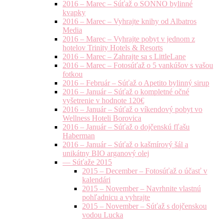
2016 – Marec – Súťaž o SONNO bylinné
kvapky
2016 – Marec – Vyhrajte knihy od Albatros
Media
2016 – Marec – Vyhrajte pobyt v jednom z
hotelov Trinity Hotels & Resorts
2016 – Marec – Zahrajte sa s LittleLane
2016 – Marec – Fotosúťaž o 5 vankúšov s vašou
fotkou
2016 – Február – Súťaž o Apetito bylinný sirup
2016 – Január – Súťaž o kompletné očné
vyšetrenie v hodnote 120€
2016 – Január – Súťaž o víkendový pobyt vo
Wellness Hoteli Borovica
2016 – Január – Súťaž o dojčenskú fľašu
Haberman
2016 – Január – Súťaž o kašmírový šál a
unikátny BIO arganový olej
— Súťaže 2015
2015 – December – Fotosúťaž o účasť v
kalendári
2015 – November – Navrhnite vlastnú
pohľadnicu a vyhrajte
2015 – November – Súťaž s dojčenskou
vodou Lucka