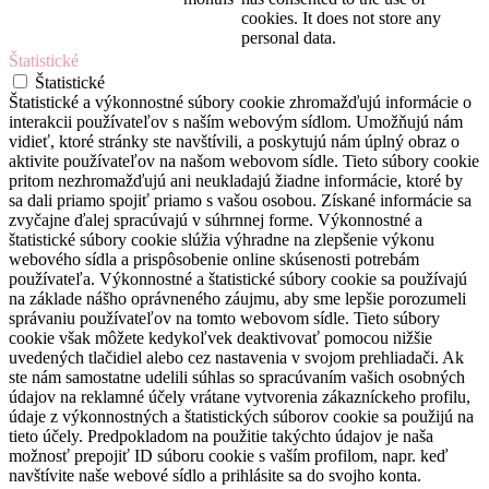
cookies. It does not store any
personal data.
Štatistické
Štatistické
Štatistické a výkonnostné súbory cookie zhromažďujú informácie o
interakcii používateľov s naším webovým sídlom. Umožňujú nám
vidieť, ktoré stránky ste navštívili, a poskytujú nám úplný obraz o
aktivite používateľov na našom webovom sídle. Tieto súbory cookie
pritom nezhromažďujú ani neukladajú žiadne informácie, ktoré by
sa dali priamo spojiť priamo s vašou osobou. Získané informácie sa
zvyčajne ďalej spracúvajú v súhrnnej forme. Výkonnostné a
štatistické súbory cookie slúžia výhradne na zlepšenie výkonu
webového sídla a prispôsobenie online skúsenosti potrebám
používateľa. Výkonnostné a štatistické súbory cookie sa používajú
na základe nášho oprávneného záujmu, aby sme lepšie porozumeli
správaniu používateľov na tomto webovom sídle. Tieto súbory
cookie však môžete kedykoľvek deaktivovať pomocou nižšie
uvedených tlačidiel alebo cez nastavenia v svojom prehliadači. Ak
ste nám samostatne udelili súhlas so spracúvaním vašich osobných
údajov na reklamné účely vrátane vytvorenia zákazníckeho profilu,
údaje z výkonnostných a štatistických súborov cookie sa použijú na
tieto účely. Predpokladom na použitie takýchto údajov je naša
možnosť prepojiť ID súboru cookie s vaším profilom, napr. keď
navštívite naše webové sídlo a prihlásite sa do svojho konta.