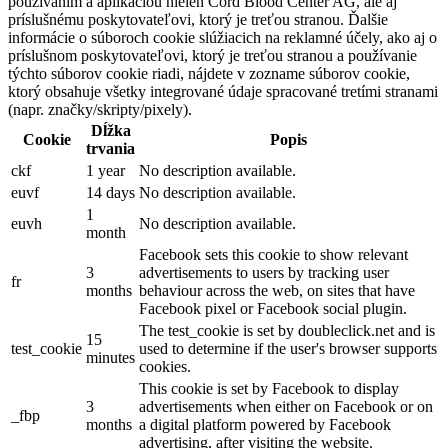
používaním a aplikáciou nielen Cord Blood Center AG, ale aj
príslušnému poskytovateľovi, ktorý je treťou stranou. Ďalšie
informácie o súboroch cookie slúžiacich na reklamné účely, ako aj o
príslušnom poskytovateľovi, ktorý je treťou stranou a používanie
týchto súborov cookie riadi, nájdete v zozname súborov cookie,
ktorý obsahuje všetky integrované údaje spracované tretími stranami
(napr. značky/skripty/pixely).
Dĺžka
Cookie
Popis
trvania
ckf
1 year
No description available.
euvf
14 days
No description available.
1
euvh
No description available.
month
Facebook sets this cookie to show relevant
3
advertisements to users by tracking user
fr
months
behaviour across the web, on sites that have
Facebook pixel or Facebook social plugin.
The test_cookie is set by doubleclick.net and is
15
test_cookie
used to determine if the user's browser supports
minutes
cookies.
This cookie is set by Facebook to display
3
advertisements when either on Facebook or on
_fbp
months
a digital platform powered by Facebook
advertising, after visiting the website.