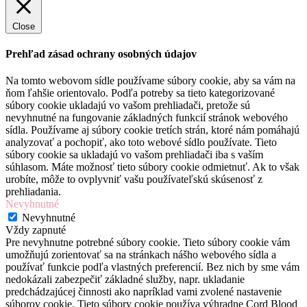
Close
Prehľad zásad ochrany osobných údajov
Na tomto webovom sídle používame súbory cookie, aby sa vám na
ňom ľahšie orientovalo. Podľa potreby sa tieto kategorizované
súbory cookie ukladajú vo vašom prehliadači, pretože sú
nevyhnutné na fungovanie základných funkcií stránok webového
sídla. Používame aj súbory cookie tretích strán, ktoré nám pomáhajú
analyzovať a pochopiť, ako toto webové sídlo používate. Tieto
súbory cookie sa ukladajú vo vašom prehliadači iba s vaším
súhlasom. Máte možnosť tieto súbory cookie odmietnuť. Ak to však
urobíte, môže to ovplyvniť vašu používateľskú skúsenosť z
prehliadania.
Nevyhnutné
Nevyhnutné
Vždy zapnuté
Pre nevyhnutne potrebné súbory cookie. Tieto súbory cookie vám
umožňujú zorientovať sa na stránkach nášho webového sídla a
používať funkcie podľa vlastných preferencií. Bez nich by sme vám
nedokázali zabezpečiť základné služby, napr. ukladanie
predchádzajúcej činnosti ako napríklad vami zvolené nastavenie
súborov cookie. Tieto súbory cookie používa výhradne Cord Blood