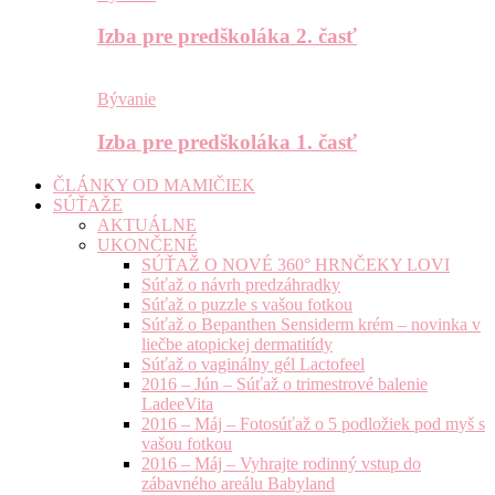
Izba pre predškoláka 2. časť
Bývanie
Izba pre predškoláka 1. časť
ČLÁNKY OD MAMIČIEK
SÚŤAŽE
AKTUÁLNE
UKONČENÉ
SÚŤAŽ O NOVÉ 360° HRNČEKY LOVI
Súťaž o návrh predzáhradky
Súťaž o puzzle s vašou fotkou
Súťaž o Bepanthen Sensiderm krém – novinka v
liečbe atopickej dermatitídy
Súťaž o vaginálny gél Lactofeel
2016 – Jún – Súťaž o trimestrové balenie
LadeeVita
2016 – Máj – Fotosúťaž o 5 podložiek pod myš s
vašou fotkou
2016 – Máj – Vyhrajte rodinný vstup do
zábavného areálu Babyland