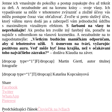
Jemne ich vmasírujte do pokožky a postup zopakujte dva až trikrát
za deň. A nezabudnite ani na korunu krásy – svoje vlasy. Ich
vypadávanie sa môže v tehotenstve zvýrazniť a zložité účesy vás
môžu postupne čoraz viac obťažovať. Zvoľte si preto slušivý účes,
ktorý vášmu stavu dodá jas a zabezpečí vám jednoduchú údržbu
s maximálnym vizuálnym efektom.
S farbami na vlasy to
nepreháňajte!
Ak predsa len zvolíte iný farebný tón, poraďte sa
najskôr s odborníkom na vlasovú kozmetiku. A nezabudnite na to
najpodstatnejšie: „
Všetkým budúcim mamičkám odporúčam,
aby si tehotenstvo užili. S úsmevom na tvári, vyžarujúc
pozitívnu auru. Veď môže byť žena krajšia, než v očakávaní
toho najväčšieho zázraku?“
– dodáva Klaudia na záver.
[dropcap type=“1″]F[/dropcap] Martin Giertl, autor titulnej
fotografie
[dropcap type=“1″]T[/dropcap] Katarína Kopcsányová
Share
Facebook
Twitter
WhatsApp
Pinterest
Predchádzajúci článok
Človiečik na lyžiach