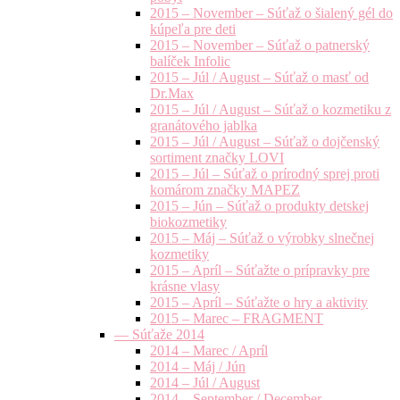
2015 – November – Súťaž o šialený gél do
kúpeľa pre deti
2015 – November – Súťaž o patnerský
balíček Infolic
2015 – Júl / August – Súťaž o masť od
Dr.Max
2015 – Júl / August – Súťaž o kozmetiku z
granátového jablka
2015 – Júl / August – Súťaž o dojčenský
sortiment značky LOVI
2015 – Júl – Súťaž o prírodný sprej proti
komárom značky MAPEZ
2015 – Jún – Súťaž o produkty detskej
biokozmetiky
2015 – Máj – Súťaž o výrobky slnečnej
kozmetiky
2015 – Apríl – Súťažte o prípravky pre
krásne vlasy
2015 – Apríl – Súťažte o hry a aktivity
2015 – Marec – FRAGMENT
— Súťaže 2014
2014 – Marec / Apríl
2014 – Máj / Jún
2014 – Júl / August
2014 – September / December