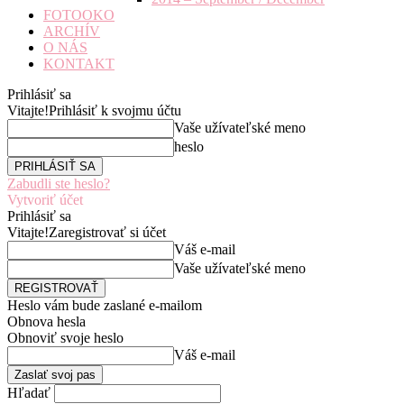
FOTOOKO
ARCHÍV
O NÁS
KONTAKT
Prihlásiť sa
Vitajte!
Prihlásiť k svojmu účtu
Vaše užívateľské meno
heslo
Zabudli ste heslo?
Vytvoriť účet
Prihlásiť sa
Vitajte!
Zaregistrovať si účet
Váš e-mail
Vaše užívateľské meno
Heslo vám bude zaslané e-mailom
Obnova hesla
Obnoviť svoje heslo
Váš e-mail
Hľadať