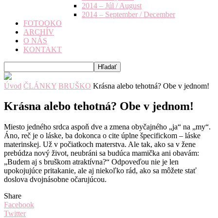
2014 – Júl / August
2014 – September / December
FOTOOKO
ARCHÍV
O NÁS
KONTAKT
Úvod
ČLÁNKY
BRUŠKO
Krásna alebo tehotná? Obe v jednom!
Krásna alebo tehotná? Obe v jednom!
Miesto jedného srdca aspoň dve a zmena obyčajného „ja“ na „my“.
Áno, reč je o láske, ba dokonca o cite úplne špecifickom – láske
materinskej. Už v počiatkoch materstva. Ale tak, ako sa v žene
prebúdza nový život, neubráni sa budúca mamička ani obavám:
„Budem aj s bruškom atraktívna?“ Odpoveďou nie je len
upokojujúce pritakanie, ale aj niekoľko rád, ako sa môžete stať
doslova dvojnásobne očarujúcou.
Share
Facebook
Twitter