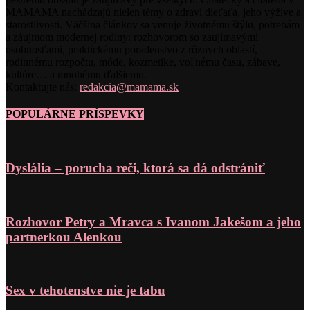
MAMAMA nachádzajú nielen témy o zdraví dieťaťa, jeho výžive a
starostlivosti. Väčšina článkov sa venuje životnému štýlu, potrebám
a záujmom modernej rodiny: rozhovorom so zaujímavými
osobnosťami, praktickému poradenstvo z rôznych oblastí,
rodinnému rozpočtu, móde, kozmetike, voľnému času, zábave,
kultúre… a mnohému ďalšiemu.
Kontaktujte nás:
redakcia@mamama.sk
POPULÁRNE PRÍSPEVKY
Dyslália – porucha reči, ktorá sa dá odstrániť
Rozhovor Petry a Mravca s Ivanom Jakešom a jeho
partnerkou Alenkou
Sex v tehotenstve nie je tabu