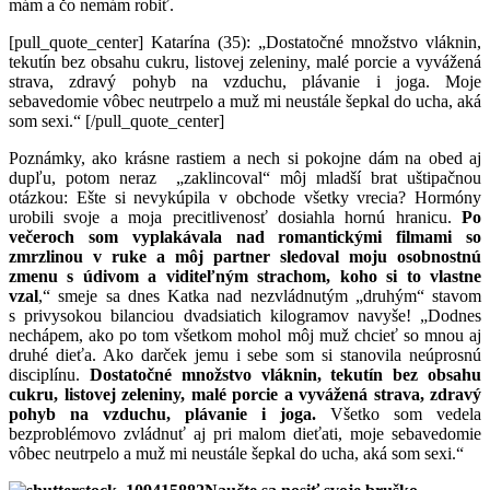
mám a čo nemám robiť.
[pull_quote_center] Katarína (35): „Dostatočné množstvo vláknin,
tekutín bez obsahu cukru, listovej zeleniny, malé porcie a vyvážená
strava, zdravý pohyb na vzduchu, plávanie i joga. Moje
sebavedomie vôbec neutrpelo a muž mi neustále šepkal do ucha, aká
som sexi.“ [/pull_quote_center]
Poznámky, ako krásne rastiem a nech si pokojne dám na obed aj
dupľu, potom neraz „zaklincoval“ môj mladší brat uštipačnou
otázkou: Ešte si nevykúpila v obchode všetky vrecia? Hormóny
urobili svoje a moja precitlivenosť dosiahla hornú hranicu.
Po
večeroch som vyplakávala nad romantickými filmami so
zmrzlinou v ruke a môj partner sledoval moju osobnostnú
zmenu s údivom a viditeľným strachom, koho si to vlastne
vzal
,“ smeje sa dnes Katka nad nezvládnutým „druhým“ stavom
s privysokou bilanciou dvadsiatich kilogramov navyše! „Dodnes
nechápem, ako po tom všetkom mohol môj muž chcieť so mnou aj
druhé dieťa. Ako darček jemu i sebe som si stanovila neúprosnú
disciplínu.
Dostatočné množstvo vláknin, tekutín bez obsahu
cukru, listovej zeleniny, malé porcie a vyvážená strava, zdravý
pohyb na vzduchu, plávanie i joga.
Všetko som vedela
bezproblémovo zvládnuť aj pri malom dieťati, moje sebavedomie
vôbec neutrpelo a muž mi neustále šepkal do ucha, aká som sexi.“