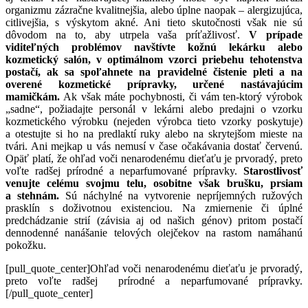
organizmu zázračne kvalitnejšia, alebo úplne naopak – alergizujúca,
citlivejšia, s výskytom akné. Ani tieto skutočnosti však nie sú
dôvodom na to, aby utrpela vaša príťažlivosť.
V prípade
viditeľných problémov navštívte kožnú lekárku alebo
kozmetický salón, v optimálnom vzorci priebehu tehotenstva
postačí, ak sa spoľahnete na pravidelné čistenie pleti a na
overené kozmetické prípravky, určené nastávajúcim
mamičkám.
Ak však máte pochybnosti, či vám ten-ktorý výrobok
„sadne“, požiadajte personál v lekárni alebo predajni o vzorku
kozmetického výrobku (nejeden výrobca tieto vzorky poskytuje)
a otestujte si ho na predlaktí ruky alebo na skrytejšom mieste na
tvári. Ani mejkap u vás nemusí v čase očakávania dostať červenú.
Opäť platí, že ohľad voči nenarodenému dieťaťu je prvoradý, preto
voľte radšej prírodné a neparfumované prípravky.
Starostlivosť
venujte celému svojmu telu, osobitne však brušku, prsiam
a stehnám.
Sú náchylné na vytvorenie nepríjemných ružových
prasklín s doživotnou existenciou. Na zmiernenie či úplné
predchádzanie strií (závisia aj od našich génov) pritom postačí
dennodenné nanášanie telových olejčekov na rastom namáhanú
pokožku.
[pull_quote_center]Ohľad voči nenarodenému dieťaťu je prvoradý,
preto voľte radšej prírodné a neparfumované prípravky.
[/pull_quote_center]