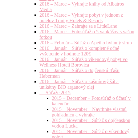
2016 – Marec – Vyhrajte knihy od Albatros
Media
2016 – Marec – Vyhrajte pobyt v jednom z
hotelov Trinity Hotels & Resorts
2016 – Marec – Zahrajte sa s LittleLane
2016 – Marec – Fotosúťaž o 5 vankúšov s vašou
fotkou
2016 – Február – Súťaž o Apetito bylinný sirup
2016 – Január – Súťaž o kompletné očné
vyšetrenie v hodnote 120€
2016 – Január – Súťaž o víkendový pobyt vo
Wellness Hoteli Borovica
2016 – Január – Súťaž o dojčenskú fľašu
Haberman
2016 – Január – Súťaž o kašmírový šál a
unikátny BIO arganový olej
— Súťaže 2015
2015 – December – Fotosúťaž o účasť v
kalendári
2015 – November – Navrhnite vlastnú
pohľadnicu a vyhrajte
2015 – November – Súťaž s dojčenskou
vodou Lucka
2015 – November – Súťaž o víkendový
pobyt