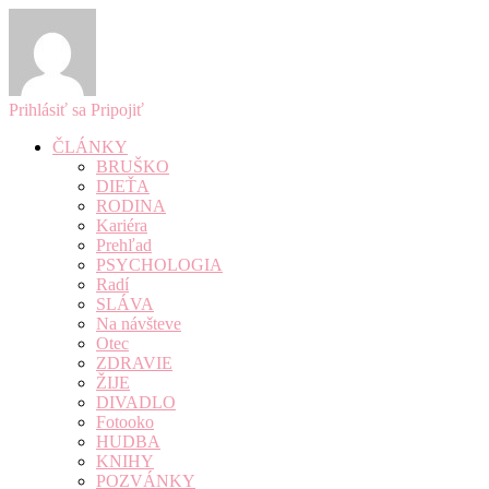
Prihlásiť sa
Pripojiť
ČLÁNKY
BRUŠKO
DIEŤA
RODINA
Kariéra
Prehľad
PSYCHOLOGIA
Radí
SLÁVA
Na návšteve
Otec
ZDRAVIE
ŽIJE
DIVADLO
Fotooko
HUDBA
KNIHY
POZVÁNKY