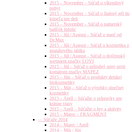
2015 – November – Súťaž o víkendový
pobyt
2015 – November – Súťaž o šialený gél do
kúpeľa pre deti
2015 – November – Súťaž o patnerský
balíček Infolic
2015 – Júl / August – Súťaž o masť od
Dr.Max
2015 – Júl / August – Súťaž o kozmetiku z
granátového jablka
2015 – Júl / August – Súťaž o dojčenský
sortiment značky LOVI
2015 – Júl – Súťaž o prírodný sprej proti
komárom značky MAPEZ
2015 – Jún – Súťaž o produkty detskej
biokozmetiky
2015 – Máj – Súťaž o výrobky slnečnej
kozmetiky
2015 – Apríl – Súťažte o prípravky pre
krásne vlasy
2015 – Apríl – Súťažte o hry a aktivity
2015 – Marec – FRAGMENT
— Súťaže 2014
2014 – Marec / Apríl
2014 – Máj / Jún