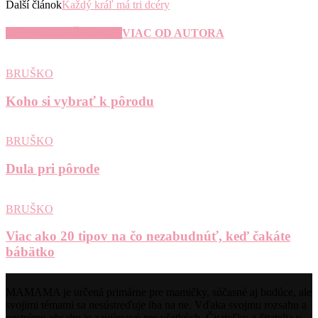
Ďalší článok
Každý kráľ má tri dcéry
SÚVISIACE ČLÁNKY
VIAC OD AUTORA
BRUŠKO
Koho si vybrať k pôrodu
BRUŠKO
Dula pri pôrode
BRUŠKO
Viac ako 20 tipov na čo nezabudnúť, keď čakáte
bábätko
MAMAMA je určená primárne pre mamičky, súčasné aj budúce, ale
svojimi témami sa nesústreďuje iba na ne. Vďaka svojmu rozsahu a
pestrému obsahu je zaujímavý pre všetkých. Čitateľky a čitatelia v