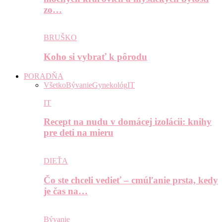
zo…
BRUŠKO
Koho si vybrať k pôrodu
PORADŇA
Všetko
Bývanie
Gynekológ
IT
IT
Recept na nudu v domácej izolácii: knihy
pre deti na mieru
DIEŤA
Čo ste chceli vedieť – cmúľanie prsta, kedy
je čas na…
Bývanie