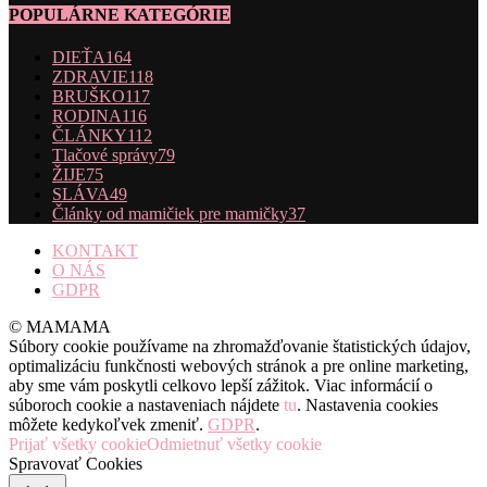
POPULÁRNE KATEGÓRIE
DIEŤA
164
ZDRAVIE
118
BRUŠKO
117
RODINA
116
ČLÁNKY
112
Tlačové správy
79
ŽIJE
75
SLÁVA
49
Články od mamičiek pre mamičky
37
KONTAKT
O NÁS
GDPR
© MAMAMA
Súbory cookie používame na zhromažďovanie štatistických údajov,
optimalizáciu funkčnosti webových stránok a pre online marketing,
aby sme vám poskytli celkovo lepší zážitok. Viac informácií o
súboroch cookie a nastaveniach nájdete
tu
. Nastavenia cookies
môžete kedykoľvek zmeniť.
GDPR
.
Prijať všetky cookie
Odmietnuť všetky cookie
Spravovať Cookies