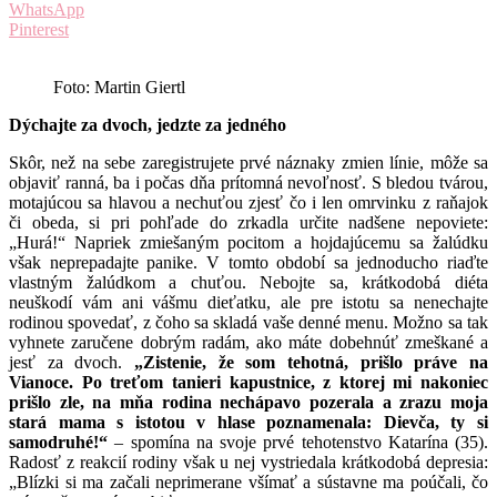
WhatsApp
Pinterest
Foto: Martin Giertl
Dýchajte za dvoch, jedzte za jedného
Skôr, než na sebe zaregistrujete prvé náznaky zmien línie, môže sa
objaviť ranná, ba i počas dňa prítomná nevoľnosť. S bledou tvárou,
motajúcou sa hlavou a nechuťou zjesť čo i len omrvinku z raňajok
či obeda, si pri pohľade do zrkadla určite nadšene nepoviete:
„Hurá!“ Napriek zmiešaným pocitom a hojdajúcemu sa žalúdku
však neprepadajte panike. V tomto období sa jednoducho riaďte
vlastným žalúdkom a chuťou. Nebojte sa, krátkodobá diéta
neuškodí vám ani vášmu dieťatku, ale pre istotu sa nenechajte
rodinou spovedať, z čoho sa skladá vaše denné menu. Možno sa tak
vyhnete zaručene dobrým radám, ako máte dobehnúť zmeškané a
jesť za dvoch.
„Zistenie, že som tehotná, prišlo práve na
Vianoce. Po treťom tanieri kapustnice, z ktorej mi nakoniec
prišlo zle, na mňa rodina nechápavo pozerala a zrazu moja
stará mama s istotou v hlase poznamenala: Dievča, ty si
samodruhé!“
– spomína na svoje prvé tehotenstvo Katarína (35).
Radosť z reakcií rodiny však u nej vystriedala krátkodobá depresia:
„Blízki si ma začali neprimerane všímať a sústavne ma poúčali, čo