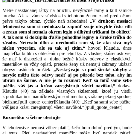
Naučte sa nosiť svoje bruško
Metre naskladanej látky na bruchu, nevýrazné farby a kult samice
hrocha. Ak sa vám v súvislosti s tehotnou ženou zjaví pred očami
práve takýto obraz, rýchlo naň zabudnite!
„V druhom mesiaci
tehotenstva som si nedokázala zapnúť svoje obvyklé číslo riflí
a zrazu som si nemala okrem legín s dlhými tričkami čo obliecť.
A tak som si dokúpila ďalšie pohodlné legíny a široké tričká do
zásoby. Netrvalo dlho a uvedomila som si, že ako sivá myš
nielen vyzerám, ale sa tak aj cítim,“
hovorí Klaudia, dnes
majiteľka butiku s oblečením pre tehuľky. Z vlastnej skúsenosti vie,
že mať k dispozícii aj úplne bežné kúsky odevov z elastických
materiálov sa vždy oplatí, pretože ženy už nemajú zábrany ukázať
obrysy rastúcich brušiek.
„Neskrývajú sa pod široké záhyby a
navyše môžu tieto odevy nosiť aj po pôrode bez toho, aby im
ubrali na šarme. A nie je to rozmar! Keď sa totiž samé sebe
páčite, váš jas a krásu zaregistrujú všetci navôkol,“
dodáva
Klaudia (40) na základe vlastných skúseností, ktoré ju viedli
k podnikaniu s mamičkovským sortimentom, vrátane peknej spodnej
bielizne.[pull_quote_center]Klaudia (40): „Keď sa sami sebe páčite,
váš jas a krásu zaregistrujú všetci navôkol.“[/pull_quote_center]
Kozmetiku si šetrne otestujte
V tehotenstve nemusí vôbec platiť, žečo bolo dobré predtým, bude
aj teraz. Pleť nastávajúcej mamičky môže byť napriek záťaži