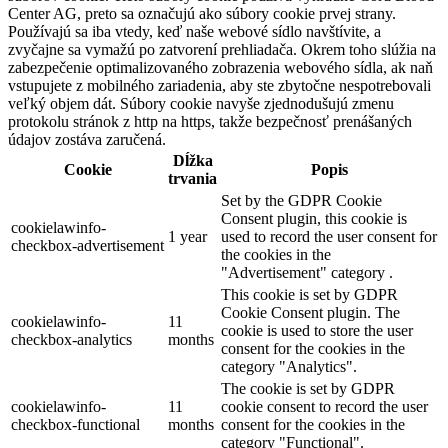
Center AG, preto sa označujú ako súbory cookie prvej strany.
Používajú sa iba vtedy, keď naše webové sídlo navštívite, a
zvyčajne sa vymažú po zatvorení prehliadača. Okrem toho slúžia na
zabezpečenie optimalizovaného zobrazenia webového sídla, ak naň
vstupujete z mobilného zariadenia, aby ste zbytočne nespotrebovali
veľký objem dát. Súbory cookie navyše zjednodušujú zmenu
protokolu stránok z http na https, takže bezpečnosť prenášaných
údajov zostáva zaručená.
Dĺžka
Cookie
Popis
trvania
Set by the GDPR Cookie
Consent plugin, this cookie is
cookielawinfo-
1 year
used to record the user consent for
checkbox-advertisement
the cookies in the
"Advertisement" category .
This cookie is set by GDPR
Cookie Consent plugin. The
cookielawinfo-
11
cookie is used to store the user
checkbox-analytics
months
consent for the cookies in the
category "Analytics".
The cookie is set by GDPR
cookielawinfo-
11
cookie consent to record the user
checkbox-functional
months
consent for the cookies in the
category "Functional".