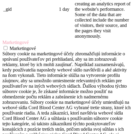
creating an analytics report of
_gid
1 day
the website's performance.
Some of the data that are
collected include the number
of visitors, their source, and
the pages they visit
anonymously.
Marketingové
Marketingové
Súbory cookie na marketingové účely zhromažďujú informácie o
správaní používateľov pri prehliadaní, aby sa im zobrazovali
reklamy, ktoré by ich mohli zaujímať. Napríklad zaznamenávajú,
kedy používatelia naposledy webové sídlo navštívili a aké aktivity
na ňom vykonali. Tieto informácie slúžia na vytvorenie profilu
záujmov, aby sa umožnilo umiestnenie relevantných reklám pre
používateľov na iných webových sídlach. Ďalšou výhodou týchto
súborov cookie je, že získané informácie možno použiť na
obmedzenie počtu reklám a zabránenie ich nadmernému
zobrazovaniu. Súbory cookie na marketingové účely umiestňujú na
webové sídla Cord Blood Center AG vybrané tretie strany, ktoré ich
používanie riadia. A teda zákazníci, ktorí navštívia webové sídla
Cord Blood Center AG a súhlasia s používaním súborov cookie
tejto kategórie, sú takisto zákazníkmi týchto poskytovateľov
konajúcich z pozície tretích strán, pričom udelia svoj súhlas s ich