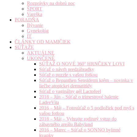
Rozprávky na dobrú noc
ŠPORT
Vareška
PORADŇA
Bývanie
Gynekológ
IT
ČLÁNKY OD MAMIČIEK
SÚŤAŽE
AKTUÁLNE
UKONČENÉ
SÚŤAŽ O NOVÉ 360° HRNČEKY LOVI
Súťaž o návrh predzáhradky
Súťaž o puzzle s vašou fotkou
Súťaž o Bepanthen Sensiderm krém – novinka v
liečbe atopickej dermatitídy
Súťaž o vaginálny gél Lactofeel
2016 – Jún – Súťaž o trimestrové balenie
LadeeVita
2016 – Máj – Fotosúťaž o 5 podložiek pod myš s
vašou fotkou
2016 – Máj – Vyhrajte rodinný vstup do
zábavného areálu Babyland
2016 – Marec – Súťaž o SONNO bylinné
kvapky