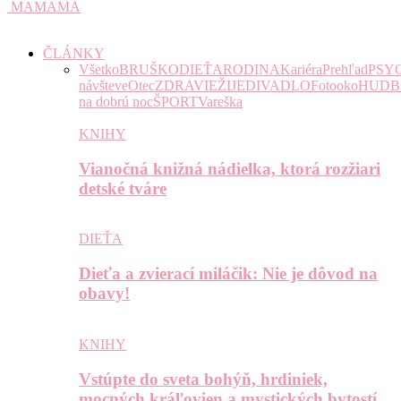
MAMAMA
ČLÁNKY
Všetko
BRUŠKO
DIEŤA
RODINA
Kariéra
Prehľad
PSY
návšteve
Otec
ZDRAVIE
ŽIJE
DIVADLO
Fotooko
HUDB
na dobrú noc
ŠPORT
Vareška
KNIHY
Vianočná knižná nádielka, ktorá rozžiari
detské tváre
DIEŤA
Dieťa a zvierací miláčik: Nie je dôvod na
obavy!
KNIHY
Vstúpte do sveta bohýň, hrdiniek,
mocných kráľovien a mystických bytostí