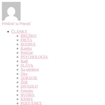
Prihlásiť sa
Pripojiť
ČLÁNKY
BRUŠKO
DIEŤA
RODINA
Kariéra
Prehľad
PSYCHOLOGIA
Radí
SLÁVA
Na návšteve
Otec
ZDRAVIE
ŽIJE
DIVADLO
Fotooko
HUDBA
KNIHY
POZVÁNKY