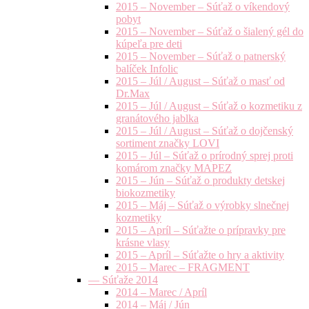
2015 – November – Súťaž o víkendový
pobyt
2015 – November – Súťaž o šialený gél do
kúpeľa pre deti
2015 – November – Súťaž o patnerský
balíček Infolic
2015 – Júl / August – Súťaž o masť od
Dr.Max
2015 – Júl / August – Súťaž o kozmetiku z
granátového jablka
2015 – Júl / August – Súťaž o dojčenský
sortiment značky LOVI
2015 – Júl – Súťaž o prírodný sprej proti
komárom značky MAPEZ
2015 – Jún – Súťaž o produkty detskej
biokozmetiky
2015 – Máj – Súťaž o výrobky slnečnej
kozmetiky
2015 – Apríl – Súťažte o prípravky pre
krásne vlasy
2015 – Apríl – Súťažte o hry a aktivity
2015 – Marec – FRAGMENT
— Súťaže 2014
2014 – Marec / Apríl
2014 – Máj / Jún