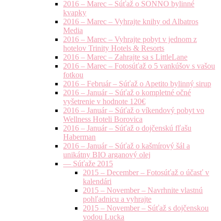
2016 – Marec – Súťaž o SONNO bylinné
kvapky
2016 – Marec – Vyhrajte knihy od Albatros
Media
2016 – Marec – Vyhrajte pobyt v jednom z
hotelov Trinity Hotels & Resorts
2016 – Marec – Zahrajte sa s LittleLane
2016 – Marec – Fotosúťaž o 5 vankúšov s vašou
fotkou
2016 – Február – Súťaž o Apetito bylinný sirup
2016 – Január – Súťaž o kompletné očné
vyšetrenie v hodnote 120€
2016 – Január – Súťaž o víkendový pobyt vo
Wellness Hoteli Borovica
2016 – Január – Súťaž o dojčenskú fľašu
Haberman
2016 – Január – Súťaž o kašmírový šál a
unikátny BIO arganový olej
— Súťaže 2015
2015 – December – Fotosúťaž o účasť v
kalendári
2015 – November – Navrhnite vlastnú
pohľadnicu a vyhrajte
2015 – November – Súťaž s dojčenskou
vodou Lucka