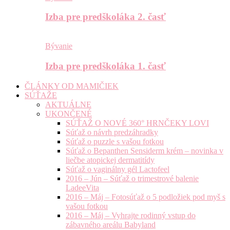
Izba pre predškoláka 2. časť
Bývanie
Izba pre predškoláka 1. časť
ČLÁNKY OD MAMIČIEK
SÚŤAŽE
AKTUÁLNE
UKONČENÉ
SÚŤAŽ O NOVÉ 360° HRNČEKY LOVI
Súťaž o návrh predzáhradky
Súťaž o puzzle s vašou fotkou
Súťaž o Bepanthen Sensiderm krém – novinka v
liečbe atopickej dermatitídy
Súťaž o vaginálny gél Lactofeel
2016 – Jún – Súťaž o trimestrové balenie
LadeeVita
2016 – Máj – Fotosúťaž o 5 podložiek pod myš s
vašou fotkou
2016 – Máj – Vyhrajte rodinný vstup do
zábavného areálu Babyland