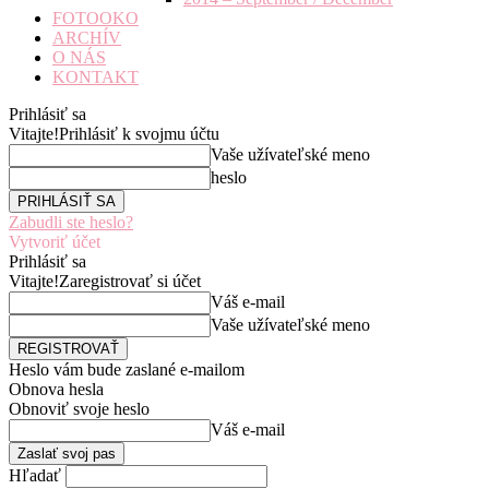
FOTOOKO
ARCHÍV
O NÁS
KONTAKT
Prihlásiť sa
Vitajte!
Prihlásiť k svojmu účtu
Vaše užívateľské meno
heslo
Zabudli ste heslo?
Vytvoriť účet
Prihlásiť sa
Vitajte!
Zaregistrovať si účet
Váš e-mail
Vaše užívateľské meno
Heslo vám bude zaslané e-mailom
Obnova hesla
Obnoviť svoje heslo
Váš e-mail
Hľadať