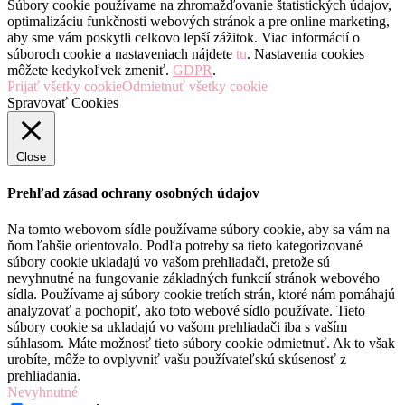
Súbory cookie používame na zhromažďovanie štatistických údajov,
optimalizáciu funkčnosti webových stránok a pre online marketing,
aby sme vám poskytli celkovo lepší zážitok. Viac informácií o
súboroch cookie a nastaveniach nájdete
tu
. Nastavenia cookies
môžete kedykoľvek zmeniť.
GDPR
.
Prijať všetky cookie
Odmietnuť všetky cookie
Spravovať Cookies
Close
Prehľad zásad ochrany osobných údajov
Na tomto webovom sídle používame súbory cookie, aby sa vám na
ňom ľahšie orientovalo. Podľa potreby sa tieto kategorizované
súbory cookie ukladajú vo vašom prehliadači, pretože sú
nevyhnutné na fungovanie základných funkcií stránok webového
sídla. Používame aj súbory cookie tretích strán, ktoré nám pomáhajú
analyzovať a pochopiť, ako toto webové sídlo používate. Tieto
súbory cookie sa ukladajú vo vašom prehliadači iba s vaším
súhlasom. Máte možnosť tieto súbory cookie odmietnuť. Ak to však
urobíte, môže to ovplyvniť vašu používateľskú skúsenosť z
prehliadania.
Nevyhnutné