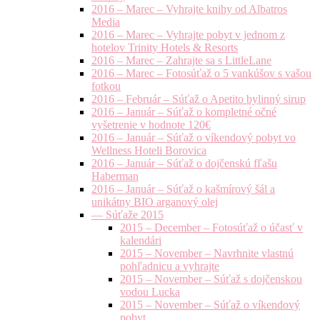
2016 – Marec – Vyhrajte knihy od Albatros
Media
2016 – Marec – Vyhrajte pobyt v jednom z
hotelov Trinity Hotels & Resorts
2016 – Marec – Zahrajte sa s LittleLane
2016 – Marec – Fotosúťaž o 5 vankúšov s vašou
fotkou
2016 – Február – Súťaž o Apetito bylinný sirup
2016 – Január – Súťaž o kompletné očné
vyšetrenie v hodnote 120€
2016 – Január – Súťaž o víkendový pobyt vo
Wellness Hoteli Borovica
2016 – Január – Súťaž o dojčenskú fľašu
Haberman
2016 – Január – Súťaž o kašmírový šál a
unikátny BIO arganový olej
— Súťaže 2015
2015 – December – Fotosúťaž o účasť v
kalendári
2015 – November – Navrhnite vlastnú
pohľadnicu a vyhrajte
2015 – November – Súťaž s dojčenskou
vodou Lucka
2015 – November – Súťaž o víkendový
pobyt