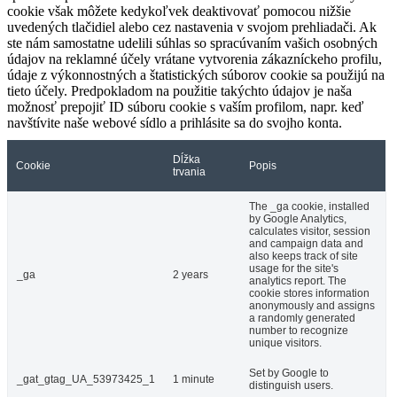
cookie však môžete kedykoľvek deaktivovať pomocou nižšie
uvedených tlačidiel alebo cez nastavenia v svojom prehliadači. Ak
ste nám samostatne udelili súhlas so spracúvaním vašich osobných
údajov na reklamné účely vrátane vytvorenia zákazníckeho profilu,
údaje z výkonnostných a štatistických súborov cookie sa použijú na
tieto účely. Predpokladom na použitie takýchto údajov je naša
možnosť prepojiť ID súboru cookie s vaším profilom, napr. keď
navštívite naše webové sídlo a prihlásite sa do svojho konta.
Dĺžka
Cookie
Popis
trvania
The _ga cookie, installed
by Google Analytics,
calculates visitor, session
and campaign data and
also keeps track of site
usage for the site's
_ga
2 years
analytics report. The
cookie stores information
anonymously and assigns
a randomly generated
number to recognize
unique visitors.
Set by Google to
_gat_gtag_UA_53973425_1
1 minute
distinguish users.