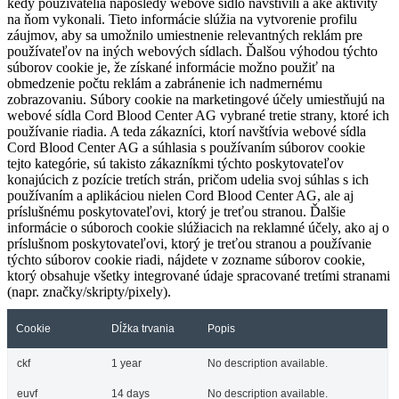
kedy používatelia naposledy webové sídlo navštívili a aké aktivity
na ňom vykonali. Tieto informácie slúžia na vytvorenie profilu
záujmov, aby sa umožnilo umiestnenie relevantných reklám pre
používateľov na iných webových sídlach. Ďalšou výhodou týchto
súborov cookie je, že získané informácie možno použiť na
obmedzenie počtu reklám a zabránenie ich nadmernému
zobrazovaniu. Súbory cookie na marketingové účely umiestňujú na
webové sídla Cord Blood Center AG vybrané tretie strany, ktoré ich
používanie riadia. A teda zákazníci, ktorí navštívia webové sídla
Cord Blood Center AG a súhlasia s používaním súborov cookie
tejto kategórie, sú takisto zákazníkmi týchto poskytovateľov
konajúcich z pozície tretích strán, pričom udelia svoj súhlas s ich
používaním a aplikáciou nielen Cord Blood Center AG, ale aj
príslušnému poskytovateľovi, ktorý je treťou stranou. Ďalšie
informácie o súboroch cookie slúžiacich na reklamné účely, ako aj o
príslušnom poskytovateľovi, ktorý je treťou stranou a používanie
týchto súborov cookie riadi, nájdete v zozname súborov cookie,
ktorý obsahuje všetky integrované údaje spracované tretími stranami
(napr. značky/skripty/pixely).
Cookie
Dĺžka trvania
Popis
ckf
1 year
No description available.
euvf
14 days
No description available.