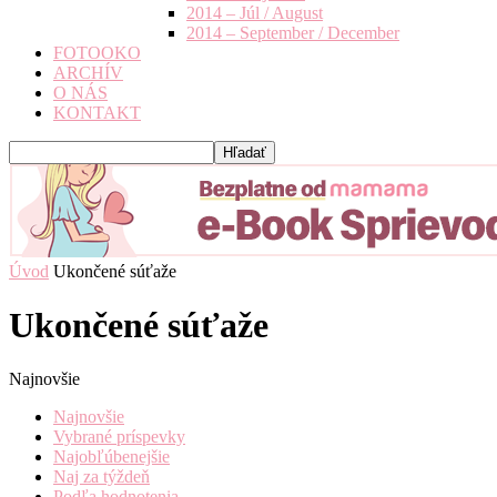
2014 – Júl / August
2014 – September / December
FOTOOKO
ARCHÍV
O NÁS
KONTAKT
Úvod
Ukončené súťaže
Ukončené súťaže
Najnovšie
Najnovšie
Vybrané príspevky
Najobľúbenejšie
Naj za týždeň
Podľa hodnotenia