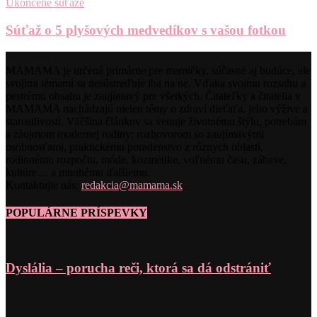
Ukončené súťaže
Súťaž o 5 plyšových medvedíkov s vašou fotkou
MAMAMA je určená primárne pre mamičky, súčasné aj budúce, ale
svojimi témami sa nesústreďuje iba na ne. Vďaka svojmu rozsahu a
pestrému obsahu je zaujímavý pre všetkých. Čitateľky a čitatelia v
MAMAMA nachádzajú nielen témy o zdraví dieťaťa, jeho výžive a
starostlivosti. Väčšina článkov sa venuje životnému štýlu, potrebám
a záujmom modernej rodiny: rozhovorom so zaujímavými
osobnosťami, praktickému poradenstvo z rôznych oblastí,
rodinnému rozpočtu, móde, kozmetike, voľnému času, zábave,
kultúre… a mnohému ďalšiemu.
Kontaktujte nás:
redakcia@mamama.sk
POPULÁRNE PRÍSPEVKY
Dyslália – porucha reči, ktorá sa dá odstrániť