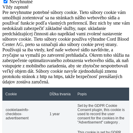
Nevyhnutné
Vždy zapnuté
Pre nevyhnutne potrebné súbory cookie. Tieto súbory cookie vám
umožňujú zorientovať sa na stránkach nášho webového sídla a
používať funkcie podľa vlastných preferencií. Bez nich by sme vám
nedokázali zabezpečiť základné služby, napr. ukladanie
predchádzajúcej činnosti ako napríklad vami zvolené nastavenie
súborov cookie. Tieto súbory cookie používa výhradne Cord Blood
Center AG, preto sa označujú ako súbory cookie prvej strany.
Používajú sa iba vtedy, keď naše webové sídlo navštívite, a
zvyčajne sa vymažú po zatvorení prehliadača. Okrem toho slúžia na
zabezpečenie optimalizovaného zobrazenia webového sídla, ak naň
vstupujete z mobilného zariadenia, aby ste zbytočne nespotrebovali
veľký objem dát. Súbory cookie navyše zjednodušujú zmenu
protokolu stránok z http na https, takže bezpečnosť prenášaných
údajov zostáva zaručená.
Cookie
Dĺžka trvania
Popis
Set by the GDPR Cookie
cookielawinfo-
Consent plugin, this cookie is
checkbox-
1 year
used to record the user
advertisement
consent for the cookies in the
"Advertisement" category .
This cookie is set by GDPR