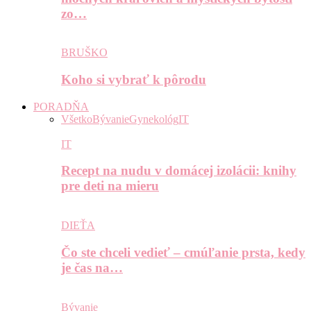
zo…
BRUŠKO
Koho si vybrať k pôrodu
PORADŇA
Všetko
Bývanie
Gynekológ
IT
IT
Recept na nudu v domácej izolácii: knihy
pre deti na mieru
DIEŤA
Čo ste chceli vedieť – cmúľanie prsta, kedy
je čas na…
Bývanie