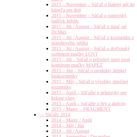
2015 – November – Súťaž o šialený gél do
kúpeľa pre deti
2015 – November – Súťaž o patnerský
balíček Infolic
2015 – Júl / August – Súťaž o masť od
Dr.Max
2015 – Júl / August – Súťaž o kozmetiku z
granátového jablka
2015 – Júl / August – Súťaž o dojčenský
sortiment značky LOVI
2015 – Júl – Súťaž o prírodný sprej proti
komárom značky MAPEZ
2015 – Jún – Súťaž o produkty detskej
biokozmetiky
2015 – Máj – Súťaž o výrobky slnečnej
kozmetiky
2015 – Apríl – Súťažte o prípravky pre
krásne vlasy
2015 – Apríl – Súťažte o hry a aktivity
2015 – Marec – FRAGMENT
— Súťaže 2014
2014 – Marec / Apríl
2014 – Máj / Jún
2014 – Júl / August
2014 – September / December