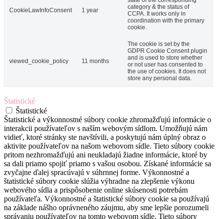
category & the status of
CookieLawInfoConsent
1 year
CCPA. It works only in
coordination with the primary
cookie.
The cookie is set by the
GDPR Cookie Consent plugin
and is used to store whether
viewed_cookie_policy
11 months
or not user has consented to
the use of cookies. It does not
store any personal data.
Štatistické
Štatistické
Štatistické a výkonnostné súbory cookie zhromažďujú informácie o
interakcii používateľov s naším webovým sídlom. Umožňujú nám
vidieť, ktoré stránky ste navštívili, a poskytujú nám úplný obraz o
aktivite používateľov na našom webovom sídle. Tieto súbory cookie
pritom nezhromažďujú ani neukladajú žiadne informácie, ktoré by
sa dali priamo spojiť priamo s vašou osobou. Získané informácie sa
zvyčajne ďalej spracúvajú v súhrnnej forme. Výkonnostné a
štatistické súbory cookie slúžia výhradne na zlepšenie výkonu
webového sídla a prispôsobenie online skúsenosti potrebám
používateľa. Výkonnostné a štatistické súbory cookie sa používajú
na základe nášho oprávneného záujmu, aby sme lepšie porozumeli
správaniu používateľov na tomto webovom sídle. Tieto súbory