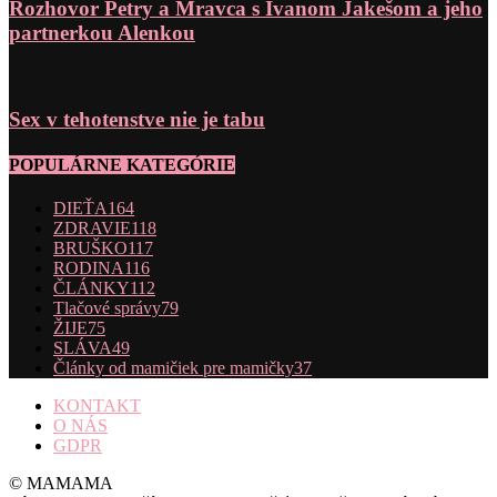
Rozhovor Petry a Mravca s Ivanom Jakešom a jeho
partnerkou Alenkou
Sex v tehotenstve nie je tabu
POPULÁRNE KATEGÓRIE
DIEŤA
164
ZDRAVIE
118
BRUŠKO
117
RODINA
116
ČLÁNKY
112
Tlačové správy
79
ŽIJE
75
SLÁVA
49
Články od mamičiek pre mamičky
37
KONTAKT
O NÁS
GDPR
© MAMAMA