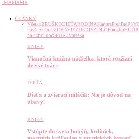
MAMAMA
ČLÁNKY
Všetko
BRUŠKO
DIEŤA
RODINA
Kariéra
Prehľad
PSY
návšteve
Otec
ZDRAVIE
ŽIJE
DIVADLO
Fotooko
HUDB
na dobrú noc
ŠPORT
Vareška
KNIHY
Vianočná knižná nádielka, ktorá rozžiari
detské tváre
DIEŤA
Dieťa a zvierací miláčik: Nie je dôvod na
obavy!
KNIHY
Vstúpte do sveta bohýň, hrdiniek,
mocných kráľovien a mystických bytostí