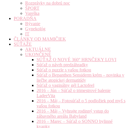
Rozprávky na dobrú noc
ŠPORT
Vareška
PORADŇA
Bývanie
Gynekológ
IT
ČLÁNKY OD MAMIČIEK
SÚŤAŽE
AKTUÁLNE
UKONČENÉ
SÚŤAŽ O NOVÉ 360° HRNČEKY LOVI
Súťaž o návrh predzáhradky
Súťaž o puzzle s vašou fotkou
Súťaž o Bepanthen Sensiderm krém – novinka v
liečbe atopickej dermatitídy
Súťaž o vaginálny gél Lactofeel
2016 – Jún – Súťaž o trimestrové balenie
LadeeVita
2016 – Máj – Fotosúťaž o 5 podložiek pod myš s
vašou fotkou
2016 – Máj – Vyhrajte rodinný vstup do
zábavného areálu Babyland
2016 – Marec – Súťaž o SONNO bylinné
kvapky