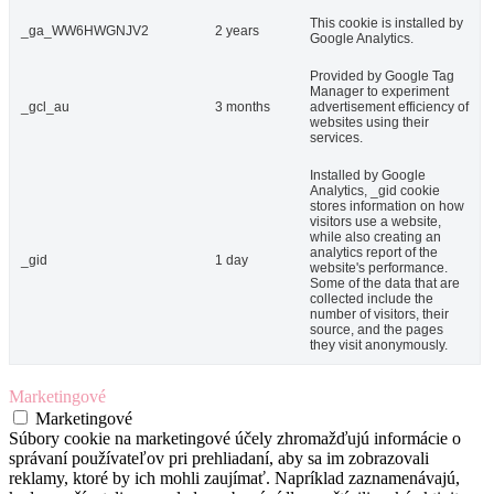
This cookie is installed by
_ga_WW6HWGNJV2
2 years
Google Analytics.
Provided by Google Tag
Manager to experiment
_gcl_au
3 months
advertisement efficiency of
websites using their
services.
Installed by Google
Analytics, _gid cookie
stores information on how
visitors use a website,
while also creating an
analytics report of the
_gid
1 day
website's performance.
Some of the data that are
collected include the
number of visitors, their
source, and the pages
they visit anonymously.
Marketingové
Marketingové
Súbory cookie na marketingové účely zhromažďujú informácie o
správaní používateľov pri prehliadaní, aby sa im zobrazovali
reklamy, ktoré by ich mohli zaujímať. Napríklad zaznamenávajú,