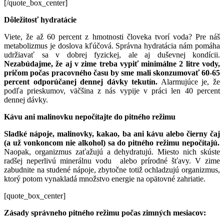
[/quote_box_center]
Dôležitosť
hydratácie
Viete, že až 60 percent z hmotnosti človeka tvorí voda? Pre náš
metabolizmus je doslova kľúčová. Správna hydratácia nám pomáha
udržiavať sa v dobrej fyzickej, ale aj duševnej kondícii.
Nezabúdajme, že aj v zime treba vypiť minimálne 2 litre vody,
pričom počas pracovného času by sme mali skonzumovať 60-65
percent odporúčanej dennej dávky tekutín.
Alarmujúce je, že
podľa prieskumov, väčšina z nás vypije v práci len 40 percent
dennej dávky.
Kávu
ani
malinovku
nepočítajte
do
pitného
režimu
Sladké
nápoje,
malinovky,
kakao,
ba
ani
kávu
alebo
čierny
čaj
(
a už
vonkoncom
nie
alkohol)
sa do
pitného
režimu
nepočítajú.
Naopak, organizmus zaťažujú a dehydratujú. Miesto nich skúste
radšej neperlivú minerálnu vodu alebo prírodné šťavy. V zime
zabudnite na studené nápoje, zbytočne totiž ochladzujú organizmus,
ktorý potom vynakladá množstvo energie na opätovné zahriatie.
[quote_box_center]
Zásady
správneho
pitného
režimu
počas
zimných
mesiacov: