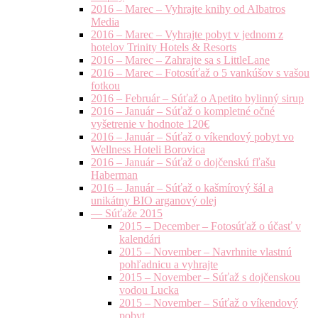
2016 – Marec – Vyhrajte knihy od Albatros
Media
2016 – Marec – Vyhrajte pobyt v jednom z
hotelov Trinity Hotels & Resorts
2016 – Marec – Zahrajte sa s LittleLane
2016 – Marec – Fotosúťaž o 5 vankúšov s vašou
fotkou
2016 – Február – Súťaž o Apetito bylinný sirup
2016 – Január – Súťaž o kompletné očné
vyšetrenie v hodnote 120€
2016 – Január – Súťaž o víkendový pobyt vo
Wellness Hoteli Borovica
2016 – Január – Súťaž o dojčenskú fľašu
Haberman
2016 – Január – Súťaž o kašmírový šál a
unikátny BIO arganový olej
— Súťaže 2015
2015 – December – Fotosúťaž o účasť v
kalendári
2015 – November – Navrhnite vlastnú
pohľadnicu a vyhrajte
2015 – November – Súťaž s dojčenskou
vodou Lucka
2015 – November – Súťaž o víkendový
pobyt