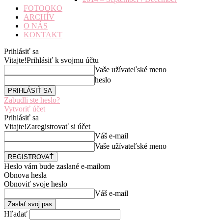
FOTOOKO
ARCHÍV
O NÁS
KONTAKT
Prihlásiť sa
Vitajte!
Prihlásiť k svojmu účtu
Vaše užívateľské meno
heslo
Zabudli ste heslo?
Vytvoriť účet
Prihlásiť sa
Vitajte!
Zaregistrovať si účet
Váš e-mail
Vaše užívateľské meno
Heslo vám bude zaslané e-mailom
Obnova hesla
Obnoviť svoje heslo
Váš e-mail
Hľadať