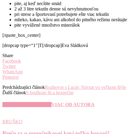
pite, aj keď necítite smäd
2 až 3 litre tekutín denne sú nevyhnutnosťou
pri strese a športovaní potrebujete ešte viac tekutín
mlieko, kakao, kávu ani alkohol do pitného režimu nerátajte
pite vyvážené množstvo minerálok
[/quote_box_center]
[dropcap type=“1″]T[/dropcap]Eva Sládková
Share
Facebook
Twitter
WhatsApp
Pinterest
Predchádzajúci článok
Rozhovor s Lucie: Návrat vo veľkom štýle
Ďalší článok
S bruškom fit a bezpečne
SÚVISIACE ČLÁNKY
VIAC OD AUTORA
BRUŠKO
Prečo sa o pupočníkovej krvi toľko hovorí?