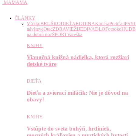
MAMAMA
ČLÁNKY
Všetko
BRUŠKO
DIEŤA
RODINA
Kariéra
Prehľad
PSY
návšteve
Otec
ZDRAVIE
ŽIJE
DIVADLO
Fotooko
HUDB
na dobrú noc
ŠPORT
Vareška
KNIHY
Vianočná knižná nádielka, ktorá rozžiari
detské tváre
DIEŤA
Dieťa a zvierací miláčik: Nie je dôvod na
obavy!
KNIHY
Vstúpte do sveta bohýň, hrdiniek,
mocných kráľovien a mystických bytostí