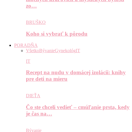
zo…
BRUŠKO
Koho si vybrať k pôrodu
PORADŇA
Všetko
Bývanie
Gynekológ
IT
IT
Recept na nudu v domácej izolácii: knihy
pre deti na mieru
DIEŤA
Čo ste chceli vedieť – cmúľanie prsta, kedy
je čas na…
Bývanie