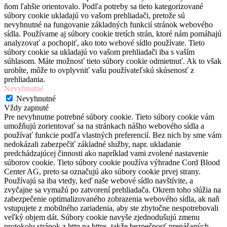
ňom ľahšie orientovalo. Podľa potreby sa tieto kategorizované
súbory cookie ukladajú vo vašom prehliadači, pretože sú
nevyhnutné na fungovanie základných funkcií stránok webového
sídla. Používame aj súbory cookie tretích strán, ktoré nám pomáhajú
analyzovať a pochopiť, ako toto webové sídlo používate. Tieto
súbory cookie sa ukladajú vo vašom prehliadači iba s vaším
súhlasom. Máte možnosť tieto súbory cookie odmietnuť. Ak to však
urobíte, môže to ovplyvniť vašu používateľskú skúsenosť z
prehliadania.
Nevyhnutné
Nevyhnutné
Vždy zapnuté
Pre nevyhnutne potrebné súbory cookie. Tieto súbory cookie vám
umožňujú zorientovať sa na stránkach nášho webového sídla a
používať funkcie podľa vlastných preferencií. Bez nich by sme vám
nedokázali zabezpečiť základné služby, napr. ukladanie
predchádzajúcej činnosti ako napríklad vami zvolené nastavenie
súborov cookie. Tieto súbory cookie používa výhradne Cord Blood
Center AG, preto sa označujú ako súbory cookie prvej strany.
Používajú sa iba vtedy, keď naše webové sídlo navštívite, a
zvyčajne sa vymažú po zatvorení prehliadača. Okrem toho slúžia na
zabezpečenie optimalizovaného zobrazenia webového sídla, ak naň
vstupujete z mobilného zariadenia, aby ste zbytočne nespotrebovali
veľký objem dát. Súbory cookie navyše zjednodušujú zmenu
protokolu stránok z http na https, takže bezpečnosť prenášaných