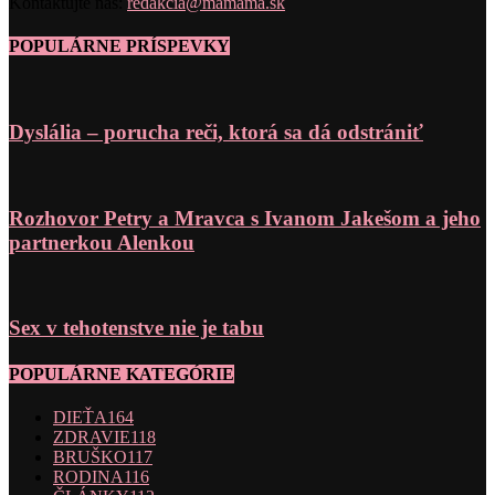
Kontaktujte nás:
redakcia@mamama.sk
POPULÁRNE PRÍSPEVKY
Dyslália – porucha reči, ktorá sa dá odstrániť
Rozhovor Petry a Mravca s Ivanom Jakešom a jeho
partnerkou Alenkou
Sex v tehotenstve nie je tabu
POPULÁRNE KATEGÓRIE
DIEŤA
164
ZDRAVIE
118
BRUŠKO
117
RODINA
116