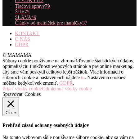
ČLÁNKY
112
Tlačové správy
79
ŽIJE
75
SLÁVA
49
Články od mamičiek pre mamičky
37
KONTAKT
O NÁS
GDPR
© MAMAMA
Súbory cookie používame na zhromažďovanie štatistických údajov,
optimalizáciu funkčnosti webových stránok a pre online marketing,
aby sme vám poskytli celkovo lepší zážitok. Viac informácií o
súboroch cookie a nastaveniach nájdete
tu
. Nastavenia cookies
môžete kedykoľvek zmeniť.
GDPR
.
Prijať všetky cookie
Odmietnuť všetky cookie
Spravovať Cookies
Close
Prehľad zásad ochrany osobných údajov
Na tomto webovom sídle používame súbory cookie, aby sa vám na