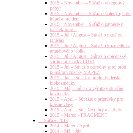
2015 – November – Súťaž o víkendový
pobyt
2015 – November – Súťaž o šialený gél do
kúpeľa pre deti
2015 – November – Súťaž o patnerský
balíček Infolic
2015 – Júl / August – Súťaž o masť od
Dr.Max
2015 – Júl / August – Súťaž o kozmetiku z
granátového jablka
2015 – Júl / August – Súťaž o dojčenský
sortiment značky LOVI
2015 – Júl – Súťaž o prírodný sprej proti
komárom značky MAPEZ
2015 – Jún – Súťaž o produkty detskej
biokozmetiky
2015 – Máj – Súťaž o výrobky slnečnej
kozmetiky
2015 – Apríl – Súťažte o prípravky pre
krásne vlasy
2015 – Apríl – Súťažte o hry a aktivity
2015 – Marec – FRAGMENT
— Súťaže 2014
2014 – Marec / Apríl
2014 – Máj / Jún