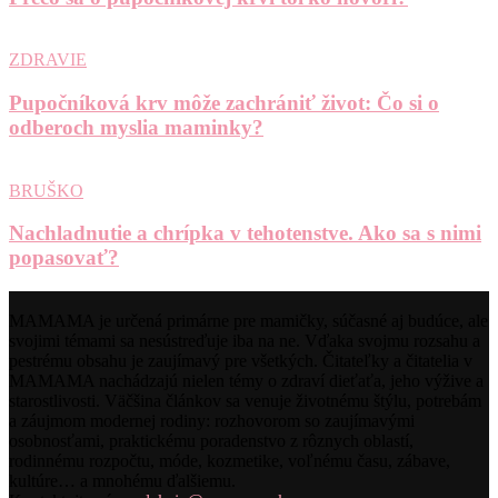
ZDRAVIE
Pupočníková krv môže zachrániť život: Čo si o
odberoch myslia maminky?
BRUŠKO
Nachladnutie a chrípka v tehotenstve. Ako sa s nimi
popasovať?
MAMAMA je určená primárne pre mamičky, súčasné aj budúce, ale
svojimi témami sa nesústreďuje iba na ne. Vďaka svojmu rozsahu a
pestrému obsahu je zaujímavý pre všetkých. Čitateľky a čitatelia v
MAMAMA nachádzajú nielen témy o zdraví dieťaťa, jeho výžive a
starostlivosti. Väčšina článkov sa venuje životnému štýlu, potrebám
a záujmom modernej rodiny: rozhovorom so zaujímavými
osobnosťami, praktickému poradenstvo z rôznych oblastí,
rodinnému rozpočtu, móde, kozmetike, voľnému času, zábave,
kultúre… a mnohému ďalšiemu.