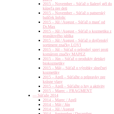
2015 – November – Súťaž o šialený gél do
kúpeľa pre deti
2015 – November – Súťaž o patnerský
balíček Infolic
2015 – Júl / August – Súťaž o masť od
Dr.Max
2015 – Júl / August – Súťaž o kozmetiku z
granátového jablka
2015 – Júl / August – Súťaž o dojčenský
sortiment značky LOVI
2015 – Júl – Súťaž o prírodný sprej proti
komárom značky MAPEZ
2015 – Jún – Súťaž o produkty detskej
biokozmetiky
2015 – Máj – Súťaž o výrobky slnečnej
kozmetiky
2015 – Apríl – Súťažte o prípravky pre
krásne vlasy
2015 – Apríl – Súťažte o hry a aktivity
2015 – Marec – FRAGMENT
— Súťaže 2014
2014 – Marec / Apríl
2014 – Máj / Jún
2014 – Júl / August
2014 – September / December