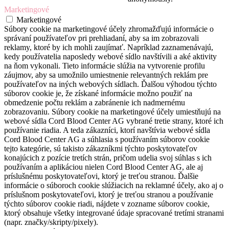
Marketingové
Marketingové
Súbory cookie na marketingové účely zhromažďujú informácie o
správaní používateľov pri prehliadaní, aby sa im zobrazovali
reklamy, ktoré by ich mohli zaujímať. Napríklad zaznamenávajú,
kedy používatelia naposledy webové sídlo navštívili a aké aktivity
na ňom vykonali. Tieto informácie slúžia na vytvorenie profilu
záujmov, aby sa umožnilo umiestnenie relevantných reklám pre
používateľov na iných webových sídlach. Ďalšou výhodou týchto
súborov cookie je, že získané informácie možno použiť na
obmedzenie počtu reklám a zabránenie ich nadmernému
zobrazovaniu. Súbory cookie na marketingové účely umiestňujú na
webové sídla Cord Blood Center AG vybrané tretie strany, ktoré ich
používanie riadia. A teda zákazníci, ktorí navštívia webové sídla
Cord Blood Center AG a súhlasia s používaním súborov cookie
tejto kategórie, sú takisto zákazníkmi týchto poskytovateľov
konajúcich z pozície tretích strán, pričom udelia svoj súhlas s ich
používaním a aplikáciou nielen Cord Blood Center AG, ale aj
príslušnému poskytovateľovi, ktorý je treťou stranou. Ďalšie
informácie o súboroch cookie slúžiacich na reklamné účely, ako aj o
príslušnom poskytovateľovi, ktorý je treťou stranou a používanie
týchto súborov cookie riadi, nájdete v zozname súborov cookie,
ktorý obsahuje všetky integrované údaje spracované tretími stranami
(napr. značky/skripty/pixely).