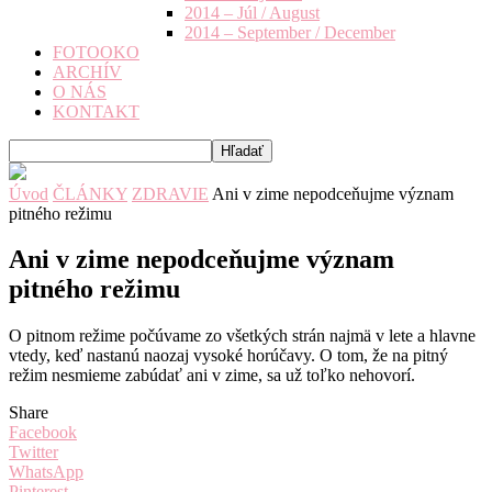
2014 – Júl / August
2014 – September / December
FOTOOKO
ARCHÍV
O NÁS
KONTAKT
Úvod
ČLÁNKY
ZDRAVIE
Ani v zime nepodceňujme význam
pitného režimu
Ani v zime nepodceňujme význam
pitného režimu
O pitnom režime počúvame zo všetkých strán najmä v lete a hlavne
vtedy, keď nastanú naozaj vysoké horúčavy. O tom, že na pitný
režim nesmieme zabúdať ani v zime, sa už toľko nehovorí.
Share
Facebook
Twitter
WhatsApp
Pinterest