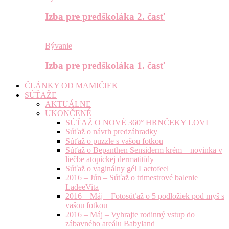
Izba pre predškoláka 2. časť
Bývanie
Izba pre predškoláka 1. časť
ČLÁNKY OD MAMIČIEK
SÚŤAŽE
AKTUÁLNE
UKONČENÉ
SÚŤAŽ O NOVÉ 360° HRNČEKY LOVI
Súťaž o návrh predzáhradky
Súťaž o puzzle s vašou fotkou
Súťaž o Bepanthen Sensiderm krém – novinka v
liečbe atopickej dermatitídy
Súťaž o vaginálny gél Lactofeel
2016 – Jún – Súťaž o trimestrové balenie
LadeeVita
2016 – Máj – Fotosúťaž o 5 podložiek pod myš s
vašou fotkou
2016 – Máj – Vyhrajte rodinný vstup do
zábavného areálu Babyland