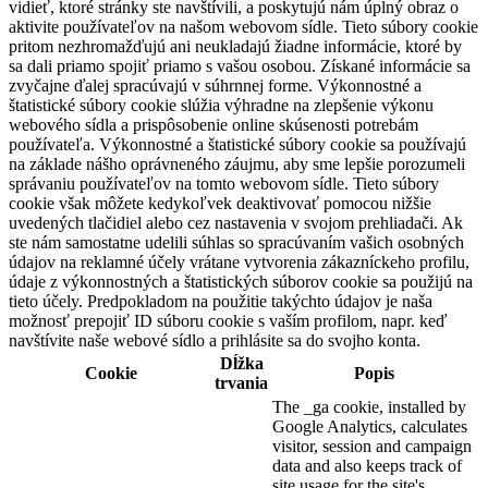
vidieť, ktoré stránky ste navštívili, a poskytujú nám úplný obraz o
aktivite používateľov na našom webovom sídle. Tieto súbory cookie
pritom nezhromažďujú ani neukladajú žiadne informácie, ktoré by
sa dali priamo spojiť priamo s vašou osobou. Získané informácie sa
zvyčajne ďalej spracúvajú v súhrnnej forme. Výkonnostné a
štatistické súbory cookie slúžia výhradne na zlepšenie výkonu
webového sídla a prispôsobenie online skúsenosti potrebám
používateľa. Výkonnostné a štatistické súbory cookie sa používajú
na základe nášho oprávneného záujmu, aby sme lepšie porozumeli
správaniu používateľov na tomto webovom sídle. Tieto súbory
cookie však môžete kedykoľvek deaktivovať pomocou nižšie
uvedených tlačidiel alebo cez nastavenia v svojom prehliadači. Ak
ste nám samostatne udelili súhlas so spracúvaním vašich osobných
údajov na reklamné účely vrátane vytvorenia zákazníckeho profilu,
údaje z výkonnostných a štatistických súborov cookie sa použijú na
tieto účely. Predpokladom na použitie takýchto údajov je naša
možnosť prepojiť ID súboru cookie s vaším profilom, napr. keď
navštívite naše webové sídlo a prihlásite sa do svojho konta.
Dĺžka
Cookie
Popis
trvania
The _ga cookie, installed by
Google Analytics, calculates
visitor, session and campaign
data and also keeps track of
site usage for the site's