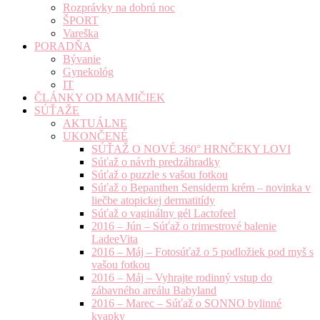
Rozprávky na dobrú noc
ŠPORT
Vareška
PORADŇA
Bývanie
Gynekológ
IT
ČLÁNKY OD MAMIČIEK
SÚŤAŽE
AKTUÁLNE
UKONČENÉ
SÚŤAŽ O NOVÉ 360° HRNČEKY LOVI
Súťaž o návrh predzáhradky
Súťaž o puzzle s vašou fotkou
Súťaž o Bepanthen Sensiderm krém – novinka v
liečbe atopickej dermatitídy
Súťaž o vaginálny gél Lactofeel
2016 – Jún – Súťaž o trimestrové balenie
LadeeVita
2016 – Máj – Fotosúťaž o 5 podložiek pod myš s
vašou fotkou
2016 – Máj – Vyhrajte rodinný vstup do
zábavného areálu Babyland
2016 – Marec – Súťaž o SONNO bylinné
kvapky