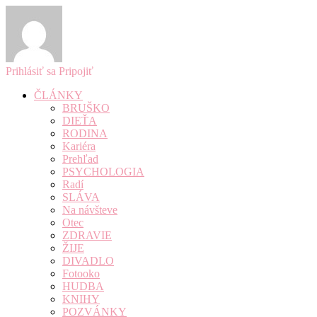
Prihlásiť sa
Pripojiť
ČLÁNKY
BRUŠKO
DIEŤA
RODINA
Kariéra
Prehľad
PSYCHOLOGIA
Radí
SLÁVA
Na návšteve
Otec
ZDRAVIE
ŽIJE
DIVADLO
Fotooko
HUDBA
KNIHY
POZVÁNKY