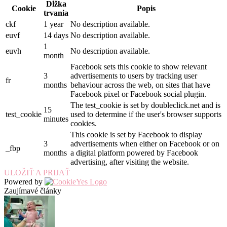
Dĺžka
Cookie
Popis
trvania
ckf
1 year
No description available.
euvf
14 days
No description available.
1
euvh
No description available.
month
Facebook sets this cookie to show relevant
3
advertisements to users by tracking user
fr
months
behaviour across the web, on sites that have
Facebook pixel or Facebook social plugin.
The test_cookie is set by doubleclick.net and is
15
test_cookie
used to determine if the user's browser supports
minutes
cookies.
This cookie is set by Facebook to display
3
advertisements when either on Facebook or on
_fbp
months
a digital platform powered by Facebook
advertising, after visiting the website.
ULOŽIŤ A PRIJAŤ
Powered by
Zaujímavé články