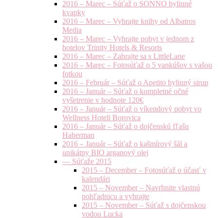
2016 – Marec – Súťaž o SONNO bylinné
kvapky
2016 – Marec – Vyhrajte knihy od Albatros
Media
2016 – Marec – Vyhrajte pobyt v jednom z
hotelov Trinity Hotels & Resorts
2016 – Marec – Zahrajte sa s LittleLane
2016 – Marec – Fotosúťaž o 5 vankúšov s vašou
fotkou
2016 – Február – Súťaž o Apetito bylinný sirup
2016 – Január – Súťaž o kompletné očné
vyšetrenie v hodnote 120€
2016 – Január – Súťaž o víkendový pobyt vo
Wellness Hoteli Borovica
2016 – Január – Súťaž o dojčenskú fľašu
Haberman
2016 – Január – Súťaž o kašmírový šál a
unikátny BIO arganový olej
— Súťaže 2015
2015 – December – Fotosúťaž o účasť v
kalendári
2015 – November – Navrhnite vlastnú
pohľadnicu a vyhrajte
2015 – November – Súťaž s dojčenskou
vodou Lucka