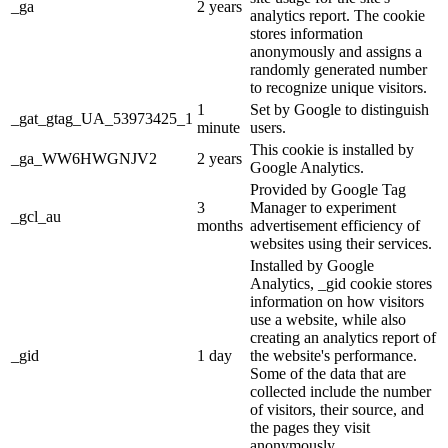
_ga
2 years
analytics report. The cookie
stores information
anonymously and assigns a
randomly generated number
to recognize unique visitors.
1
Set by Google to distinguish
_gat_gtag_UA_53973425_1
minute
users.
This cookie is installed by
_ga_WW6HWGNJV2
2 years
Google Analytics.
Provided by Google Tag
3
Manager to experiment
_gcl_au
months
advertisement efficiency of
websites using their services.
Installed by Google
Analytics, _gid cookie stores
information on how visitors
use a website, while also
creating an analytics report of
_gid
1 day
the website's performance.
Some of the data that are
collected include the number
of visitors, their source, and
the pages they visit
anonymously.