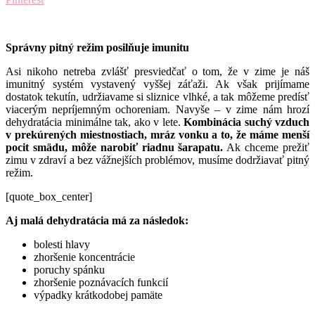
Správny
pitný
režim
posilňuje
imunitu
Asi nikoho netreba zvlášť presviedčať o tom, že v zime je náš
imunitný systém vystavený vyššej záťaži. Ak však prijímame
dostatok tekutín, udržiavame si sliznice vlhké, a tak môžeme predísť
viacerým nepríjemným ochoreniam. Navyše – v zime nám hrozí
dehydratácia minimálne tak, ako v lete.
Kombinácia
suchý
vzduch
v prekúrených
miestnostiach,
mráz
vonku
a to,
že
máme
menší
pocit
smädu,
môže
narobiť
riadnu
šarapatu.
Ak chceme prežiť
zimu v zdraví a bez vážnejších problémov, musíme dodržiavať pitný
režim.
[quote_box_center]
Aj
malá
dehydratácia
má
za
následok:
bolesti hlavy
zhoršenie koncentrácie
poruchy spánku
zhoršenie poznávacích funkcií
výpadky krátkodobej pamäte