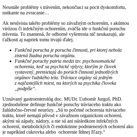
Neustále problémy s trávením, nekončiaci sa pocit dyskomfortu,
nutkanie na zvracanie…
Ak nesúvisia takéto problémy so závažným ochorením, s akútnou
virózou či infekčným ochorením, zväčša ide o funkčnú poruchu
trávenia. To znamená, že odborné vyšetrenia nič neukazujú, ale
ťažkosti aj napriek tomu trvajú ďalej.
Funkčná porucha je porucha činnosti, pri ktorej nebola
zistená žiadna porucha orgánu.
Funkčné poruchy patria medzi tzv. psychosomatické
ochorenia, keď sa psychické vplyvy, ktorým je človek
vystavený, premietajú do porúch činnosti jednotlivých
orgánov ľudského tela. Tráviace orgány sú jedným
z najčastejších miest, na ktorých sa psychika človeka
„podpíše“.
Uznávaný gastroenterológ doc. MUDr. Ľubomír Jurgoš, PhD.
zjednodušene definuje funkčné poruchy tráviaceho traktu ako
žalúdočno-črevné neurózy. „Sú to početné ochorenia tráviaceho
traktu, ktoré nemajú pôvod v závažnom organickom ochorení,
akými sú zápaly, nádory, a nie sú ani následkom infekčných
ochorení, metabolických či endokrinne podmienených ochorení ako
je napríklad cukrovka alebo ochorenie štítnej žľazy.“