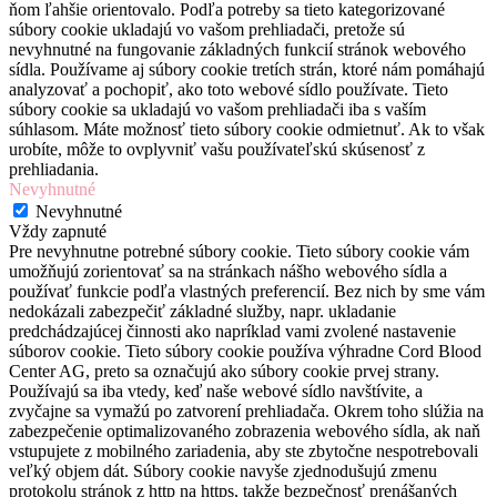
ňom ľahšie orientovalo. Podľa potreby sa tieto kategorizované
súbory cookie ukladajú vo vašom prehliadači, pretože sú
nevyhnutné na fungovanie základných funkcií stránok webového
sídla. Používame aj súbory cookie tretích strán, ktoré nám pomáhajú
analyzovať a pochopiť, ako toto webové sídlo používate. Tieto
súbory cookie sa ukladajú vo vašom prehliadači iba s vaším
súhlasom. Máte možnosť tieto súbory cookie odmietnuť. Ak to však
urobíte, môže to ovplyvniť vašu používateľskú skúsenosť z
prehliadania.
Nevyhnutné
Nevyhnutné
Vždy zapnuté
Pre nevyhnutne potrebné súbory cookie. Tieto súbory cookie vám
umožňujú zorientovať sa na stránkach nášho webového sídla a
používať funkcie podľa vlastných preferencií. Bez nich by sme vám
nedokázali zabezpečiť základné služby, napr. ukladanie
predchádzajúcej činnosti ako napríklad vami zvolené nastavenie
súborov cookie. Tieto súbory cookie používa výhradne Cord Blood
Center AG, preto sa označujú ako súbory cookie prvej strany.
Používajú sa iba vtedy, keď naše webové sídlo navštívite, a
zvyčajne sa vymažú po zatvorení prehliadača. Okrem toho slúžia na
zabezpečenie optimalizovaného zobrazenia webového sídla, ak naň
vstupujete z mobilného zariadenia, aby ste zbytočne nespotrebovali
veľký objem dát. Súbory cookie navyše zjednodušujú zmenu
protokolu stránok z http na https, takže bezpečnosť prenášaných