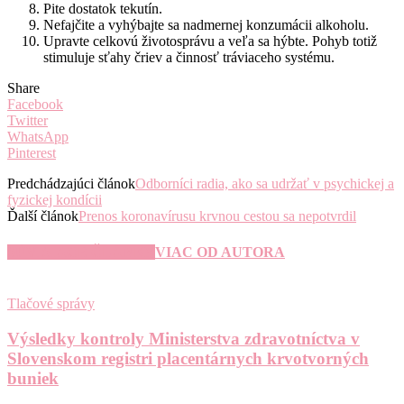
Pite dostatok tekutín.
Nefajčite a vyhýbajte sa nadmernej konzumácii alkoholu.
Upravte celkovú životosprávu a veľa sa hýbte. Pohyb totiž
stimuluje sťahy čriev a činnosť tráviaceho systému.
Share
Facebook
Twitter
WhatsApp
Pinterest
Predchádzajúci článok
Odborníci radia, ako sa udržať v psychickej a
fyzickej kondícii
Ďalší článok
Prenos koronavírusu krvnou cestou sa nepotvrdil
SÚVISIACE ČLÁNKY
VIAC OD AUTORA
Tlačové správy
Výsledky kontroly Ministerstva zdravotníctva v
Slovenskom registri placentárnych krvotvorných
buniek