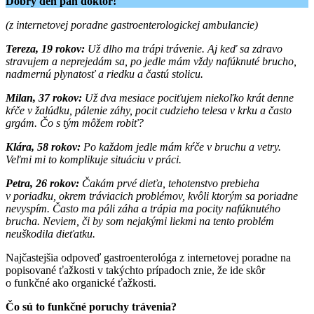
Dobrý deň pán doktor!
(z internetovej poradne gastroenterologickej ambulancie)
Tereza, 19 rokov:
Už dlho ma trápi trávenie. Aj keď sa zdravo
stravujem a neprejedám sa, po jedle mám vždy nafúknuté brucho,
nadmernú plynatosť a riedku a častú stolicu.
Milan, 37 rokov:
Už dva mesiace pociťujem niekoľko krát denne
kŕče v žalúdku, pálenie záhy, pocit cudzieho telesa v krku a často
grgám. Čo s tým môžem robiť?
Klára, 58 rokov:
Po každom jedle mám kŕče v bruchu a vetry.
Veľmi mi to komplikuje situáciu v práci.
Petra, 26 rokov:
Čakám prvé dieťa, tehotenstvo prebieha
v poriadku, okrem tráviacich problémov, kvôli ktorým sa poriadne
nevyspím. Často ma páli záha a trápia ma pocity nafúknutého
brucha. Neviem, či by som nejakými liekmi na tento problém
neuškodila dieťatku.
Najčastejšia odpoveď gastroenterológa z internetovej poradne na
popisované ťažkosti v takýchto prípadoch znie, že ide skôr
o funkčné ako organické ťažkosti.
Čo sú to funkčné poruchy trávenia?