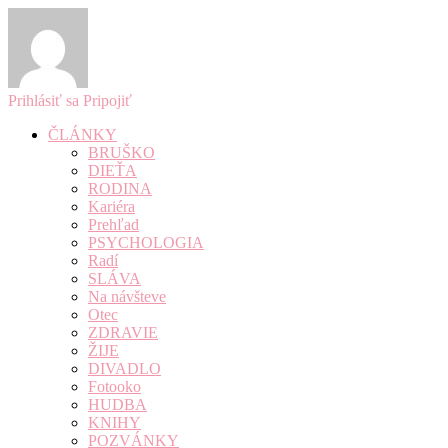
Prihlásiť sa
Pripojiť
ČLÁNKY
BRUŠKO
DIEŤA
RODINA
Kariéra
Prehľad
PSYCHOLOGIA
Radí
SLÁVA
Na návšteve
Otec
ZDRAVIE
ŽIJE
DIVADLO
Fotooko
HUDBA
KNIHY
POZVÁNKY