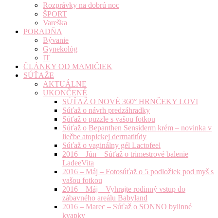
Rozprávky na dobrú noc
ŠPORT
Vareška
PORADŇA
Bývanie
Gynekológ
IT
ČLÁNKY OD MAMIČIEK
SÚŤAŽE
AKTUÁLNE
UKONČENÉ
SÚŤAŽ O NOVÉ 360° HRNČEKY LOVI
Súťaž o návrh predzáhradky
Súťaž o puzzle s vašou fotkou
Súťaž o Bepanthen Sensiderm krém – novinka v
liečbe atopickej dermatitídy
Súťaž o vaginálny gél Lactofeel
2016 – Jún – Súťaž o trimestrové balenie
LadeeVita
2016 – Máj – Fotosúťaž o 5 podložiek pod myš s
vašou fotkou
2016 – Máj – Vyhrajte rodinný vstup do
zábavného areálu Babyland
2016 – Marec – Súťaž o SONNO bylinné
kvapky