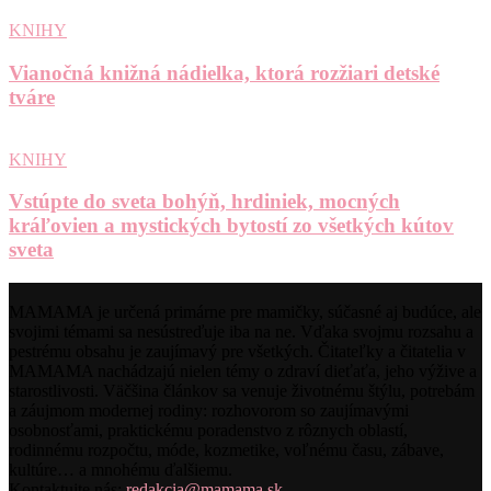
KNIHY
Vianočná knižná nádielka, ktorá rozžiari detské
tváre
KNIHY
Vstúpte do sveta bohýň, hrdiniek, mocných
kráľovien a mystických bytostí zo všetkých kútov
sveta
MAMAMA je určená primárne pre mamičky, súčasné aj budúce, ale
svojimi témami sa nesústreďuje iba na ne. Vďaka svojmu rozsahu a
pestrému obsahu je zaujímavý pre všetkých. Čitateľky a čitatelia v
MAMAMA nachádzajú nielen témy o zdraví dieťaťa, jeho výžive a
starostlivosti. Väčšina článkov sa venuje životnému štýlu, potrebám
a záujmom modernej rodiny: rozhovorom so zaujímavými
osobnosťami, praktickému poradenstvo z rôznych oblastí,
rodinnému rozpočtu, móde, kozmetike, voľnému času, zábave,
kultúre… a mnohému ďalšiemu.
Kontaktujte nás:
redakcia@mamama.sk