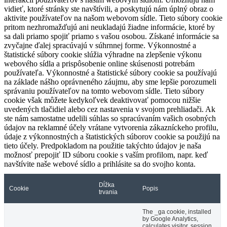
vidieť, ktoré stránky ste navštívili, a poskytujú nám úplný obraz o
aktivite používateľov na našom webovom sídle. Tieto súbory cookie
pritom nezhromažďujú ani neukladajú žiadne informácie, ktoré by
sa dali priamo spojiť priamo s vašou osobou. Získané informácie sa
zvyčajne ďalej spracúvajú v súhrnnej forme. Výkonnostné a
štatistické súbory cookie slúžia výhradne na zlepšenie výkonu
webového sídla a prispôsobenie online skúsenosti potrebám
používateľa. Výkonnostné a štatistické súbory cookie sa používajú
na základe nášho oprávneného záujmu, aby sme lepšie porozumeli
správaniu používateľov na tomto webovom sídle. Tieto súbory
cookie však môžete kedykoľvek deaktivovať pomocou nižšie
uvedených tlačidiel alebo cez nastavenia v svojom prehliadači. Ak
ste nám samostatne udelili súhlas so spracúvaním vašich osobných
údajov na reklamné účely vrátane vytvorenia zákazníckeho profilu,
údaje z výkonnostných a štatistických súborov cookie sa použijú na
tieto účely. Predpokladom na použitie takýchto údajov je naša
možnosť prepojiť ID súboru cookie s vaším profilom, napr. keď
navštívite naše webové sídlo a prihlásite sa do svojho konta.
Dĺžka
Cookie
Popis
trvania
The _ga cookie, installed
by Google Analytics,
calculates visitor, session