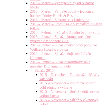
2016 – Marec – Vyhrajte knihy od Albatros
Media
2016 – Marec – Vyhrajte pobyt v jednom z
hotelov Trinity Hotels & Resorts
2016 – Marec – Zahrajte sa s LittleLane
2016 – Marec – Fotosúťaž o 5 vankúšov s vašou
fotkou
2016 – Február – Súťaž o Apetito bylinný sirup
2016 – Január – Súťaž o kompletné očné
vyšetrenie v hodnote 120€
2016 – Január – Súťaž o víkendový pobyt vo
Wellness Hoteli Borovica
2016 – Január – Súťaž o dojčenskú fľašu
Haberman
2016 – Január – Súťaž o kašmírový šál a
unikátny BIO arganový olej
— Súťaže 2015
2015 – December – Fotosúťaž o účasť v
kalendári
2015 – November – Navrhnite vlastnú
pohľadnicu a vyhrajte
2015 – November – Súťaž s dojčenskou
vodou Lucka
2015 – November – Súťaž o víkendový
pobyt