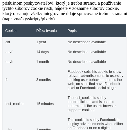
príslušnom poskytovateľovi, ktorý je treťou stranou a používanie
týchto súborov cookie riadi, nájdete v zozname súborov cookie,
ktorý obsahuje všetky integrované údaje spracované tretími stranami
(napr. značky/skripty/pixely).
Cookie
Dĺžka trvania
Popis
ckf
1 year
No description available.
euvf
14 days
No description available.
euvh
1 month
No description available.
Facebook sets this cookie to show
relevant advertisements to users by
fr
3 months
tracking user behaviour across the
web, on sites that have Facebook
pixel or Facebook social plugin.
The test_cookie is set by
doubleclick.net and is used to
test_cookie
15 minutes
determine if the user's browser
supports cookies.
This cookie is set by Facebook to
display advertisements when either
on Facebook or on a digital