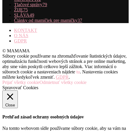
Tlačové správy
79
ŽIJE
75
SLÁVA
49
Články od mamičiek pre mamičky
37
KONTAKT
O NÁS
GDPR
© MAMAMA
Súbory cookie používame na zhromažďovanie štatistických údajov,
optimalizáciu funkčnosti webových stránok a pre online marketing,
aby sme vám poskytli celkovo lepší zážitok. Viac informácií o
súboroch cookie a nastaveniach nájdete
tu
. Nastavenia cookies
môžete kedykoľvek zmeniť.
GDPR
.
Prijať všetky cookie
Odmietnuť všetky cookie
Spravovať Cookies
Close
Prehľad zásad ochrany osobných údajov
Na tomto webovom sídle používame súbory cookie, aby sa vám na