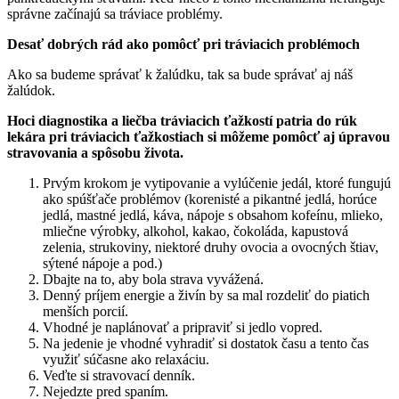
správne začínajú sa tráviace problémy.
Desať dobrých rád ako pomôcť pri tráviacich problémoch
Ako sa budeme správať k žalúdku, tak sa bude správať aj náš
žalúdok.
Hoci diagnostika a liečba tráviacich ťažkostí patria do rúk
lekára pri tráviacich ťažkostiach si môžeme pomôcť aj úpravou
stravovania a spôsobu života.
Prvým krokom je vytipovanie a vylúčenie jedál, ktoré fungujú
ako spúšťače problémov (korenisté a pikantné jedlá, horúce
jedlá, mastné jedlá, káva, nápoje s obsahom kofeínu, mlieko,
mliečne výrobky, alkohol, kakao, čokoláda, kapustová
zelenia, strukoviny, niektoré druhy ovocia a ovocných štiav,
sýtené nápoje a pod.)
Dbajte na to, aby bola strava vyvážená.
Denný príjem energie a živín by sa mal rozdeliť do piatich
menších porcií.
Vhodné je naplánovať a pripraviť si jedlo vopred.
Na jedenie je vhodné vyhradiť si dostatok času a tento čas
využiť súčasne ako relaxáciu.
Veďte si stravovací denník.
Nejedzte pred spaním.