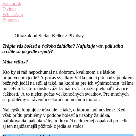
Facebook
Twitter
WhatsApp
Pinterest
Obrázok od Stefan Keller z Pixabay
Trápia vás bolesti a ťažoba žalúdka? Nafukuje vás, páli záha
a cítite sa po jedle ospalý?
Máte reflux?
Kto by si rád nepochutnal na dobrom, kvalitnom a s láskou
pripravenom jedle? A počas sviatkov Veľkej noci prichádzajú okrem
bežných jedál na stôl aj také, na ktoré sa pre ich výnimočnosť tešíme
po celý rok. Gurmánske zážitky nám však môžu prekaziť tráviace
ťažkosti. A to nielen počas veľkonočných sviatkov. Pre mnohých
sú problémy s trávením celoročnou nočnou morou.
Najlepšie fungujúce trávenie je také, o ktorom ani nevieme. Keď
však prídu problémy v podobe bolestí a ťažoby žalúdka,
nafukovania, pálenia záhy, refluxu či nadmernej ospalosti po jedle,
aj ten najúžasnejší pôžitok z jedla sa stráca.