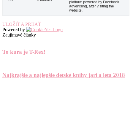
_fbp
3 months
platform powered by Facebook
advertising, after visiting the
website.
ULOŽIŤ A PRIJAŤ
Powered by
Zaujímavé články
To kura je T-Rex!
Najkrajšie a najlepšie detské knihy jari a leta 2018