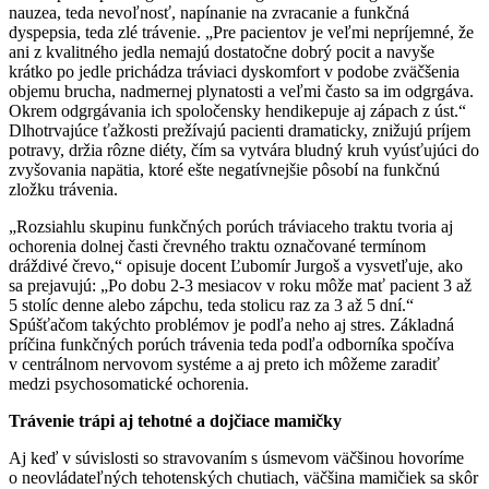
nauzea, teda nevoľnosť, napínanie na zvracanie a funkčná
dyspepsia, teda zlé trávenie. „Pre pacientov je veľmi nepríjemné, že
ani z kvalitného jedla nemajú dostatočne dobrý pocit a navyše
krátko po jedle prichádza tráviaci dyskomfort v podobe zväčšenia
objemu brucha, nadmernej plynatosti a veľmi často sa im odgrgáva.
Okrem odgrgávania ich spoločensky hendikepuje aj zápach z úst.“
Dlhotrvajúce ťažkosti prežívajú pacienti dramaticky, znižujú príjem
potravy, držia rôzne diéty, čím sa vytvára bludný kruh vyúsťujúci do
zvyšovania napätia, ktoré ešte negatívnejšie pôsobí na funkčnú
zložku trávenia.
„Rozsiahlu skupinu funkčných porúch tráviaceho traktu tvoria aj
ochorenia dolnej časti črevného traktu označované termínom
dráždivé črevo,“ opisuje docent Ľubomír Jurgoš a vysvetľuje, ako
sa prejavujú: „Po dobu 2-3 mesiacov v roku môže mať pacient 3 až
5 stolíc denne alebo zápchu, teda stolicu raz za 3 až 5 dní.“
Spúšťačom takýchto problémov je podľa neho aj stres. Základná
príčina funkčných porúch trávenia teda podľa odborníka spočíva
v centrálnom nervovom systéme a aj preto ich môžeme zaradiť
medzi psychosomatické ochorenia.
Trávenie trápi aj tehotné a dojčiace mamičky
Aj keď v súvislosti so stravovaním s úsmevom väčšinou hovoríme
o neovládateľných tehotenských chutiach, väčšina mamičiek sa skôr