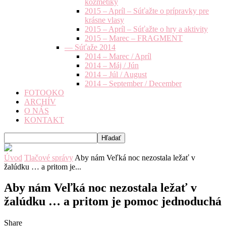
kozmetiky
2015 – Apríl – Súťažte o prípravky pre
krásne vlasy
2015 – Apríl – Súťažte o hry a aktivity
2015 – Marec – FRAGMENT
— Súťaže 2014
2014 – Marec / Apríl
2014 – Máj / Jún
2014 – Júl / August
2014 – September / December
FOTOOKO
ARCHÍV
O NÁS
KONTAKT
Úvod
Tlačové správy
Aby nám Veľká noc nezostala ležať v
žalúdku … a pritom je...
Aby nám Veľká noc nezostala ležať v
žalúdku … a pritom je pomoc jednoduchá
Share