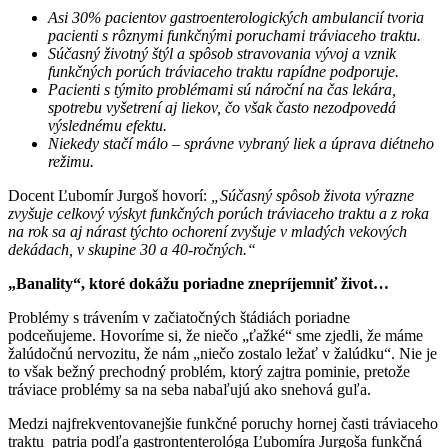
Asi 30% pacientov gastroenterologických ambulancií tvoria
pacienti s rôznymi funkčnými poruchami tráviaceho traktu.
Súčasný životný štýl a spôsob stravovania vývoj a vznik
funkčných porúch tráviaceho traktu rapídne podporuje.
Pacienti s týmito problémami sú nároční na čas lekára,
spotrebu vyšetrení aj liekov, čo však často nezodpovedá
výslednému efektu.
Niekedy stačí málo – správne vybraný liek a úprava diétneho
režimu.
Docent Ľubomír Jurgoš hovorí:
„Súčasný spôsob života výrazne
zvyšuje celkový výskyt funkčných porúch tráviaceho traktu a z roka
na rok sa aj nárast týchto ochorení zvyšuje v mladých vekových
dekádach, v skupine 30 a 40-ročných.“
„Banality“, ktoré dokážu poriadne znepríjemniť život…
Problémy s trávením v začiatočných štádiách poriadne
podceňujeme. Hovoríme si, že niečo „ťažké“ sme zjedli, že máme
žalúdočnú nervozitu, že nám „niečo zostalo ležať v žalúdku“. Nie je
to však bežný prechodný problém, ktorý zajtra pominie, pretože
tráviace problémy sa na seba nabaľujú ako snehová guľa.
Medzi najfrekventovanejšie funkčné poruchy hornej časti tráviaceho
traktu patria podľa gastrontenterológa Ľubomíra Jurgoša funkčná