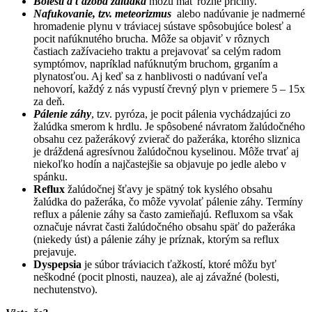
Bolesti a ťažoba žalúdka
môžu mať rôzne príčiny.
Nafukovanie, tzv. meteorizmus
alebo nadúvanie je nadmerné
hromadenie plynu v tráviacej sústave spôsobujúce bolesť a
pocit nafúknutého brucha. Môže sa objaviť v rôznych
častiach zažívacieho traktu a prejavovať sa celým radom
symptómov, napríklad nafúknutým bruchom, grganím a
plynatosťou. Aj keď sa z hanblivosti o nadúvaní veľa
nehovorí, každý z nás vypustí črevný plyn v priemere 5 – 15x
za deň.
Pálenie záhy
, tzv. pyróza, je pocit pálenia vychádzajúci zo
žalúdka smerom k hrdlu. Je spôsobené návratom žalúdočného
obsahu cez pažerákový zvierač do pažeráka, ktorého sliznica
je dráždená agresívnou žalúdočnou kyselinou. Môže trvať aj
niekoľko hodín a najčastejšie sa objavuje po jedle alebo v
spánku.
Reflux
žalúdočnej šťavy je spätný tok kyslého obsahu
žalúdka do pažeráka, čo môže vyvolať pálenie záhy. Termíny
reflux a pálenie záhy sa často zamieňajú. Refluxom sa však
označuje návrat časti žalúdočného obsahu späť do pažeráka
(niekedy úst) a pálenie záhy je príznak, ktorým sa reflux
prejavuje.
Dyspepsia
je súbor tráviacich ťažkostí, ktoré môžu byť
neškodné (pocit plnosti, nauzea), ale aj závažné (bolesti,
nechutenstvo).