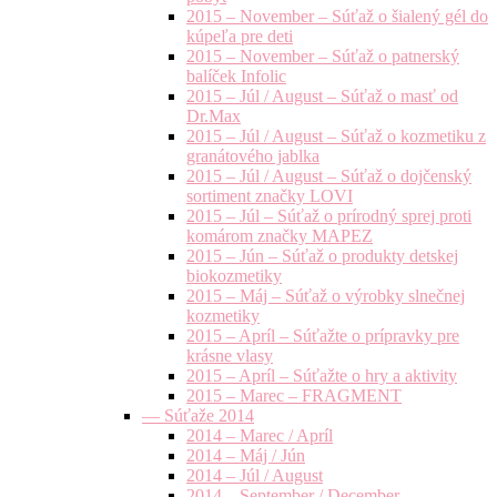
2015 – November – Súťaž o šialený gél do
kúpeľa pre deti
2015 – November – Súťaž o patnerský
balíček Infolic
2015 – Júl / August – Súťaž o masť od
Dr.Max
2015 – Júl / August – Súťaž o kozmetiku z
granátového jablka
2015 – Júl / August – Súťaž o dojčenský
sortiment značky LOVI
2015 – Júl – Súťaž o prírodný sprej proti
komárom značky MAPEZ
2015 – Jún – Súťaž o produkty detskej
biokozmetiky
2015 – Máj – Súťaž o výrobky slnečnej
kozmetiky
2015 – Apríl – Súťažte o prípravky pre
krásne vlasy
2015 – Apríl – Súťažte o hry a aktivity
2015 – Marec – FRAGMENT
— Súťaže 2014
2014 – Marec / Apríl
2014 – Máj / Jún
2014 – Júl / August
2014 – September / December