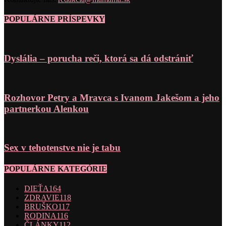
POPULÁRNE PRÍSPEVKY
Dyslália – porucha reči, ktorá sa dá odstrániť
Rozhovor Petry a Mravca s Ivanom Jakešom a jeho
partnerkou Alenkou
Sex v tehotenstve nie je tabu
POPULÁRNE KATEGÓRIE
DIEŤA
164
ZDRAVIE
118
BRUŠKO
117
RODINA
116
ČLÁNKY
112