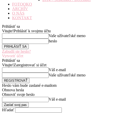
FOTOOKO
ARCHÍV
O NÁS
KONTAKT
Prihlásiť sa
Vitajte!
Prihlásiť k svojmu účtu
Vaše užívateľské meno
heslo
Zabudli ste heslo?
Vytvoriť účet
Prihlásiť sa
Vitajte!
Zaregistrovať si účet
Váš e-mail
Vaše užívateľské meno
Heslo vám bude zaslané e-mailom
Obnova hesla
Obnoviť svoje heslo
Váš e-mail
Hľadať