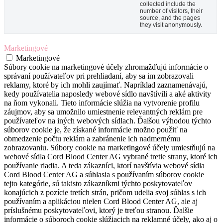
collected include the
number of visitors, their
source, and the pages
they visit anonymously.
Marketingové
Marketingové
Súbory cookie na marketingové účely zhromažďujú informácie o
správaní používateľov pri prehliadaní, aby sa im zobrazovali
reklamy, ktoré by ich mohli zaujímať. Napríklad zaznamenávajú,
kedy používatelia naposledy webové sídlo navštívili a aké aktivity
na ňom vykonali. Tieto informácie slúžia na vytvorenie profilu
záujmov, aby sa umožnilo umiestnenie relevantných reklám pre
používateľov na iných webových sídlach. Ďalšou výhodou týchto
súborov cookie je, že získané informácie možno použiť na
obmedzenie počtu reklám a zabránenie ich nadmernému
zobrazovaniu. Súbory cookie na marketingové účely umiestňujú na
webové sídla Cord Blood Center AG vybrané tretie strany, ktoré ich
používanie riadia. A teda zákazníci, ktorí navštívia webové sídla
Cord Blood Center AG a súhlasia s používaním súborov cookie
tejto kategórie, sú takisto zákazníkmi týchto poskytovateľov
konajúcich z pozície tretích strán, pričom udelia svoj súhlas s ich
používaním a aplikáciou nielen Cord Blood Center AG, ale aj
príslušnému poskytovateľovi, ktorý je treťou stranou. Ďalšie
informácie o súboroch cookie slúžiacich na reklamné účely, ako aj o