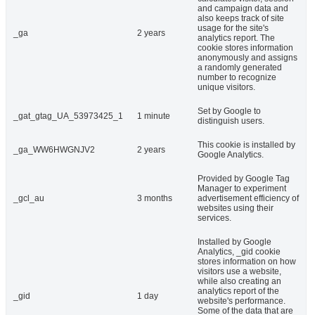
and campaign data and
also keeps track of site
usage for the site's
_ga
2 years
analytics report. The
cookie stores information
anonymously and assigns
a randomly generated
number to recognize
unique visitors.
Set by Google to
_gat_gtag_UA_53973425_1
1 minute
distinguish users.
This cookie is installed by
_ga_WW6HWGNJV2
2 years
Google Analytics.
Provided by Google Tag
Manager to experiment
_gcl_au
3 months
advertisement efficiency of
websites using their
services.
Installed by Google
Analytics, _gid cookie
stores information on how
visitors use a website,
while also creating an
analytics report of the
_gid
1 day
website's performance.
Some of the data that are