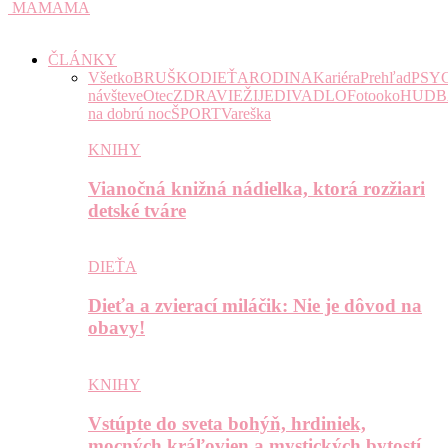
MAMAMA
ČLÁNKY
Všetko
BRUŠKO
DIEŤA
RODINA
Kariéra
Prehľad
PSY
návšteve
Otec
ZDRAVIE
ŽIJE
DIVADLO
Fotooko
HUDB
na dobrú noc
ŠPORT
Vareška
KNIHY
Vianočná knižná nádielka, ktorá rozžiari
detské tváre
DIEŤA
Dieťa a zvierací miláčik: Nie je dôvod na
obavy!
KNIHY
Vstúpte do sveta bohýň, hrdiniek,
mocných kráľovien a mystických bytostí