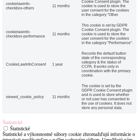
Cookie Consent plugin. The
cookielawinfo-
11 months
cookie is used to store the
checkbox-others
user consent for the cookies
in the category "Other.
This cookie is set by GDPR
Cookie Consent plugin. The
cookielawinfo-
11 months
cookie is used to store the
checkbox-performance
user consent for the cookies
in the category "Performance".
Records the default button
state of the corresponding
category & the status of
CookieLawInfoConsent
1 year
CCPA. It works only in
coordination with the primary
cookie.
The cookie is set by the
GDPR Cookie Consent plugin
and is used to store whether
viewed_cookie_policy
11 months
or not user has consented to
the use of cookies. It does not
store any personal data.
Štatistické
Štatistické
Štatistické a výkonnostné súbory cookie zhromažďujú informácie o
interakcii používateľov s naším webovým sídlom. Umožňujú nám