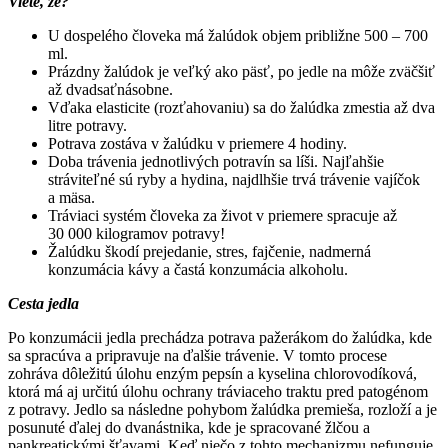
Viete, že?
U dospelého človeka má žalúdok objem približne 500 – 700
ml.
Prázdny žalúdok je veľký ako päsť, po jedle na môže zväčšiť
až dvadsaťnásobne.
Vďaka elasticite (rozťahovaniu) sa do žalúdka zmestia až dva
litre potravy.
Potrava zostáva v žalúdku v priemere 4 hodiny.
Doba trávenia jednotlivých potravín sa líši. Najľahšie
stráviteľné sú ryby a hydina, najdlhšie trvá trávenie vajíčok
a mäsa.
Tráviaci systém človeka za život v priemere spracuje až
30 000 kilogramov potravy!
Žalúdku škodí prejedanie, stres, fajčenie, nadmerná
konzumácia kávy a častá konzumácia alkoholu.
Cesta jedla
Po konzumácii jedla prechádza potrava pažerákom do žalúdka, kde
sa spracúva a pripravuje na ďalšie trávenie. V tomto procese
zohráva dôležitú úlohu enzým pepsín a kyselina chlorovodíková,
ktorá má aj určitú úlohu ochrany tráviaceho traktu pred patogénom
z potravy. Jedlo sa následne pohybom žalúdka premieša, rozloží a je
posunuté ďalej do dvanástnika, kde je spracované žlčou a
pankreatickými šťavami. Keď niečo z tohto mechanizmu nefunguje