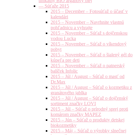
unikátny BIO arganový olej
— Súťaže 2015
2015 – December – Fotosúťaž o účasť v
kalendári
2015 – November – Navrhnite vlastnú
pohľadnicu a vyhrajte
2015 – November – Súťaž s dojčenskou
vodou Lucka
2015 – November – Súťaž o víkendový
pobyt
2015 – November – Súťaž o šialený gél do
kúpeľa pre deti
2015 – November – Súťaž o patnerský
balíček Infolic
2015 – Júl / August – Súťaž o masť od
Dr.Max
2015 – Júl / August – Súťaž o kozmetiku z
granátového jablka
2015 – Júl / August – Súťaž o dojčenský
sortiment značky LOVI
2015 – Júl – Súťaž o prírodný sprej proti
komárom značky MAPEZ
2015 – Jún – Súťaž o produkty detskej
biokozmetiky
2015 – Máj – Súťaž o výrobky slnečnej