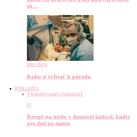
zo…
BRUŠKO
Koho si vybrať k pôrodu
PORADŇA
Všetko
Bývanie
Gynekológ
IT
IT
Recept na nudu v domácej izolácii: knihy
pre deti na mieru