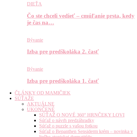
DIEŤA
Čo ste chceli vedieť – cmúľanie prsta, kedy
je čas na…
Bývanie
Izba pre predškoláka 2. časť
Bývanie
Izba pre predškoláka 1. časť
ČLÁNKY OD MAMIČIEK
SÚŤAŽE
AKTUÁLNE
UKONČENÉ
SÚŤAŽ O NOVÉ 360° HRNČEKY LOVI
Súťaž o návrh predzáhradky
Súťaž o puzzle s vašou fotkou
Súťaž o Bepanthen Sensiderm krém – novinka v
liečbe atopickej dermatitídy