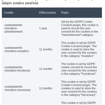
údajov zostáva zaručená.
Cookie
Dĺžka trvania
Popis
Set by the GDPR Cookie
cookielawinfo-
Consent plugin, this cookie is
checkbox-
1 year
used to record the user
advertisement
consent for the cookies in the
"Advertisement" category .
This cookie is set by GDPR
Cookie Consent plugin. The
cookielawinfo-
11 months
cookie is used to store the
checkbox-analytics
user consent for the cookies
in the category "Analytics".
The cookie is set by GDPR
cookielawinfo-
cookie consent to record the
11 months
checkbox-functional
user consent for the cookies
in the category "Functional".
This cookie is set by GDPR
Cookie Consent plugin. The
cookielawinfo-
11 months
cookies is used to store the
checkbox-necessary
user consent for the cookies
in the category "Necessary".
This cookie is set by GDPR