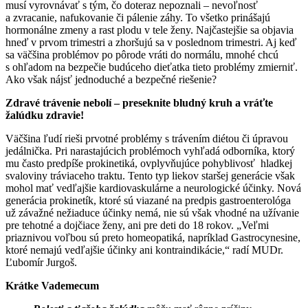
musí vyrovnávať s tým, čo doteraz nepoznali – nevoľnosť
a zvracanie, nafukovanie či pálenie záhy. To všetko prinášajú
hormonálne zmeny a rast plodu v tele ženy. Najčastejšie sa objavia
hneď v prvom trimestri a zhoršujú sa v poslednom trimestri. Aj keď
sa väčšina problémov po pôrode vráti do normálu, mnohé chcú
s ohľadom na bezpečie budúceho dieťatka tieto problémy zmierniť.
Ako však nájsť jednoduché a bezpečné riešenie?
Zdravé trávenie nebolí – preseknite bludný kruh a vráťte
žalúdku zdravie!
Väčšina ľudí rieši prvotné problémy s trávením diétou či úpravou
jedálnička. Pri narastajúcich problémoch vyhľadá odborníka, ktorý
mu často predpíše prokinetiká, ovplyvňujúce pohyblivosť hladkej
svaloviny tráviaceho traktu. Tento typ liekov staršej generácie však
mohol mať vedľajšie kardiovaskulárne a neurologické účinky. Nová
generácia prokinetík, ktoré sú viazané na predpis gastroenterológa
už závažné nežiaduce účinky nemá, nie sú však vhodné na užívanie
pre tehotné a dojčiace ženy, ani pre deti do 18 rokov. „Veľmi
priaznivou voľbou sú preto homeopatiká, napríklad Gastrocynesine,
ktoré nemajú vedľajšie účinky ani kontraindikácie,“ radí MUDr.
Ľubomír Jurgoš.
Krátke Vademecum