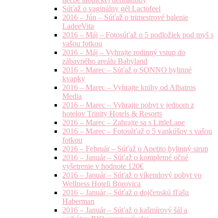
Súťaž o vaginálny gél Lactofeel
2016 – Jún – Súťaž o trimestrové balenie
LadeeVita
2016 – Máj – Fotosúťaž o 5 podložiek pod myš s
vašou fotkou
2016 – Máj – Vyhrajte rodinný vstup do
zábavného areálu Babyland
2016 – Marec – Súťaž o SONNO bylinné
kvapky
2016 – Marec – Vyhrajte knihy od Albatros
Media
2016 – Marec – Vyhrajte pobyt v jednom z
hotelov Trinity Hotels & Resorts
2016 – Marec – Zahrajte sa s LittleLane
2016 – Marec – Fotosúťaž o 5 vankúšov s vašou
fotkou
2016 – Február – Súťaž o Apetito bylinný sirup
2016 – Január – Súťaž o kompletné očné
vyšetrenie v hodnote 120€
2016 – Január – Súťaž o víkendový pobyt vo
Wellness Hoteli Borovica
2016 – Január – Súťaž o dojčenskú fľašu
Haberman
2016 – Január – Súťaž o kašmírový šál a