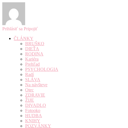
Prihlásiť sa
Pripojiť
ČLÁNKY
BRUŠKO
DIEŤA
RODINA
Kariéra
Prehľad
PSYCHOLOGIA
Radí
SLÁVA
Na návšteve
Otec
ZDRAVIE
ŽIJE
DIVADLO
Fotooko
HUDBA
KNIHY
POZVÁNKY