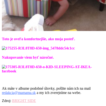
Toto je oveľa komfortnejšie, ako moja posteľ.
Nakupovanie viem byť náročné.
Ak máte v albume podobné úlovky, pošlite nám ich na mail
redakcia@mamama.sk
a my ich zverejníme na webe.
Zdroj:
BRIGHT SIDE