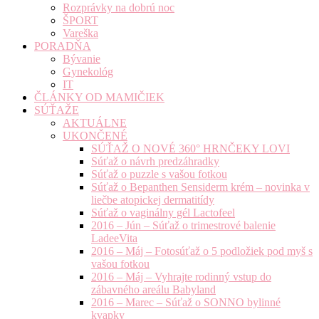
Rozprávky na dobrú noc
ŠPORT
Vareška
PORADŇA
Bývanie
Gynekológ
IT
ČLÁNKY OD MAMIČIEK
SÚŤAŽE
AKTUÁLNE
UKONČENÉ
SÚŤAŽ O NOVÉ 360° HRNČEKY LOVI
Súťaž o návrh predzáhradky
Súťaž o puzzle s vašou fotkou
Súťaž o Bepanthen Sensiderm krém – novinka v
liečbe atopickej dermatitídy
Súťaž o vaginálny gél Lactofeel
2016 – Jún – Súťaž o trimestrové balenie
LadeeVita
2016 – Máj – Fotosúťaž o 5 podložiek pod myš s
vašou fotkou
2016 – Máj – Vyhrajte rodinný vstup do
zábavného areálu Babyland
2016 – Marec – Súťaž o SONNO bylinné
kvapky