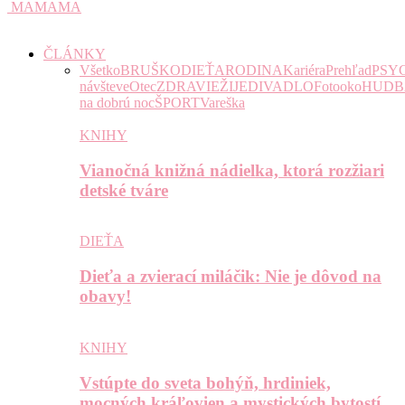
MAMAMA
ČLÁNKY
Všetko
BRUŠKO
DIEŤA
RODINA
Kariéra
Prehľad
PSY
návšteve
Otec
ZDRAVIE
ŽIJE
DIVADLO
Fotooko
HUDB
na dobrú noc
ŠPORT
Vareška
KNIHY
Vianočná knižná nádielka, ktorá rozžiari
detské tváre
DIEŤA
Dieťa a zvierací miláčik: Nie je dôvod na
obavy!
KNIHY
Vstúpte do sveta bohýň, hrdiniek,
mocných kráľovien a mystických bytostí