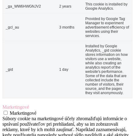
This cookie is installed by
_ga_WW6HWGNJV2
2 years
Google Analytics.
Provided by Google Tag
Manager to experiment
_gcl_au
3 months
advertisement efficiency of
websites using their
services.
Installed by Google
Analytics, _gid cookie
stores information on how
visitors use a website,
while also creating an
analytics report of the
_gid
1 day
website's performance.
Some of the data that are
collected include the
number of visitors, their
source, and the pages
they visit anonymously.
Marketingové
Marketingové
Súbory cookie na marketingové účely zhromažďujú informácie o
správaní používateľov pri prehliadaní, aby sa im zobrazovali
reklamy, ktoré by ich mohli zaujímať. Napríklad zaznamenávajú,
kedy používatelia naposledy webové sídlo navštívili a aké aktivity