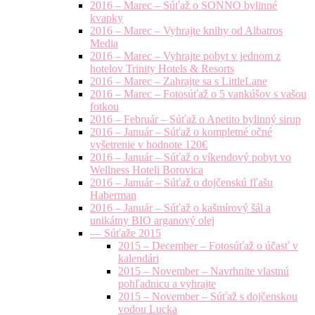
2016 – Marec – Súťaž o SONNO bylinné
kvapky
2016 – Marec – Vyhrajte knihy od Albatros
Media
2016 – Marec – Vyhrajte pobyt v jednom z
hotelov Trinity Hotels & Resorts
2016 – Marec – Zahrajte sa s LittleLane
2016 – Marec – Fotosúťaž o 5 vankúšov s vašou
fotkou
2016 – Február – Súťaž o Apetito bylinný sirup
2016 – Január – Súťaž o kompletné očné
vyšetrenie v hodnote 120€
2016 – Január – Súťaž o víkendový pobyt vo
Wellness Hoteli Borovica
2016 – Január – Súťaž o dojčenskú fľašu
Haberman
2016 – Január – Súťaž o kašmírový šál a
unikátny BIO arganový olej
— Súťaže 2015
2015 – December – Fotosúťaž o účasť v
kalendári
2015 – November – Navrhnite vlastnú
pohľadnicu a vyhrajte
2015 – November – Súťaž s dojčenskou
vodou Lucka