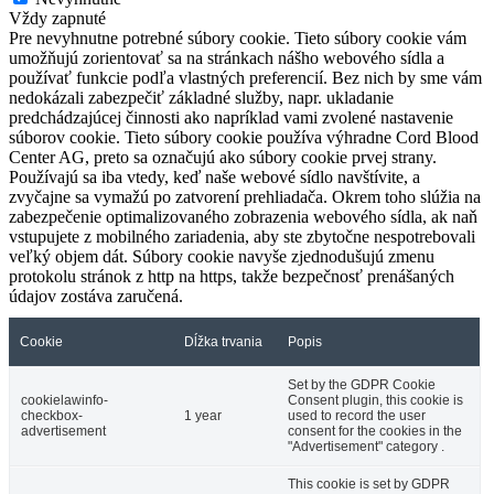
Vždy zapnuté
Pre nevyhnutne potrebné súbory cookie. Tieto súbory cookie vám
umožňujú zorientovať sa na stránkach nášho webového sídla a
používať funkcie podľa vlastných preferencií. Bez nich by sme vám
nedokázali zabezpečiť základné služby, napr. ukladanie
predchádzajúcej činnosti ako napríklad vami zvolené nastavenie
súborov cookie. Tieto súbory cookie používa výhradne Cord Blood
Center AG, preto sa označujú ako súbory cookie prvej strany.
Používajú sa iba vtedy, keď naše webové sídlo navštívite, a
zvyčajne sa vymažú po zatvorení prehliadača. Okrem toho slúžia na
zabezpečenie optimalizovaného zobrazenia webového sídla, ak naň
vstupujete z mobilného zariadenia, aby ste zbytočne nespotrebovali
veľký objem dát. Súbory cookie navyše zjednodušujú zmenu
protokolu stránok z http na https, takže bezpečnosť prenášaných
údajov zostáva zaručená.
Cookie
Dĺžka trvania
Popis
Set by the GDPR Cookie
cookielawinfo-
Consent plugin, this cookie is
checkbox-
1 year
used to record the user
advertisement
consent for the cookies in the
"Advertisement" category .
This cookie is set by GDPR