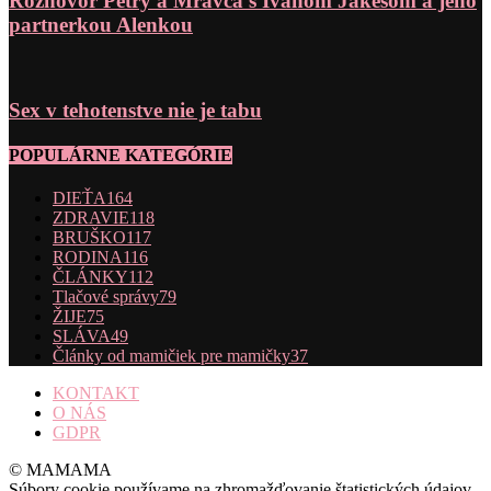
Rozhovor Petry a Mravca s Ivanom Jakešom a jeho
partnerkou Alenkou
Sex v tehotenstve nie je tabu
POPULÁRNE KATEGÓRIE
DIEŤA
164
ZDRAVIE
118
BRUŠKO
117
RODINA
116
ČLÁNKY
112
Tlačové správy
79
ŽIJE
75
SLÁVA
49
Články od mamičiek pre mamičky
37
KONTAKT
O NÁS
GDPR
© MAMAMA
Súbory cookie používame na zhromažďovanie štatistických údajov,