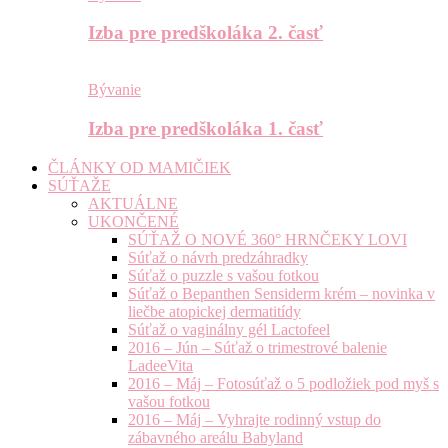
Izba pre predškoláka 2. časť
Bývanie
Izba pre predškoláka 1. časť
ČLÁNKY OD MAMIČIEK
SÚŤAŽE
AKTUÁLNE
UKONČENÉ
SÚŤAŽ O NOVÉ 360° HRNČEKY LOVI
Súťaž o návrh predzáhradky
Súťaž o puzzle s vašou fotkou
Súťaž o Bepanthen Sensiderm krém – novinka v
liečbe atopickej dermatitídy
Súťaž o vaginálny gél Lactofeel
2016 – Jún – Súťaž o trimestrové balenie
LadeeVita
2016 – Máj – Fotosúťaž o 5 podložiek pod myš s
vašou fotkou
2016 – Máj – Vyhrajte rodinný vstup do
zábavného areálu Babyland