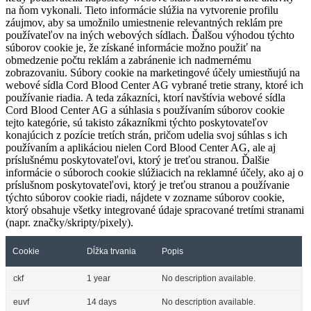
na ňom vykonali. Tieto informácie slúžia na vytvorenie profilu
záujmov, aby sa umožnilo umiestnenie relevantných reklám pre
používateľov na iných webových sídlach. Ďalšou výhodou týchto
súborov cookie je, že získané informácie možno použiť na
obmedzenie počtu reklám a zabránenie ich nadmernému
zobrazovaniu. Súbory cookie na marketingové účely umiestňujú na
webové sídla Cord Blood Center AG vybrané tretie strany, ktoré ich
používanie riadia. A teda zákazníci, ktorí navštívia webové sídla
Cord Blood Center AG a súhlasia s používaním súborov cookie
tejto kategórie, sú takisto zákazníkmi týchto poskytovateľov
konajúcich z pozície tretích strán, pričom udelia svoj súhlas s ich
používaním a aplikáciou nielen Cord Blood Center AG, ale aj
príslušnému poskytovateľovi, ktorý je treťou stranou. Ďalšie
informácie o súboroch cookie slúžiacich na reklamné účely, ako aj o
príslušnom poskytovateľovi, ktorý je treťou stranou a používanie
týchto súborov cookie riadi, nájdete v zozname súborov cookie,
ktorý obsahuje všetky integrované údaje spracované tretími stranami
(napr. značky/skripty/pixely).
Cookie
Dĺžka trvania
Popis
ckf
1 year
No description available.
euvf
14 days
No description available.