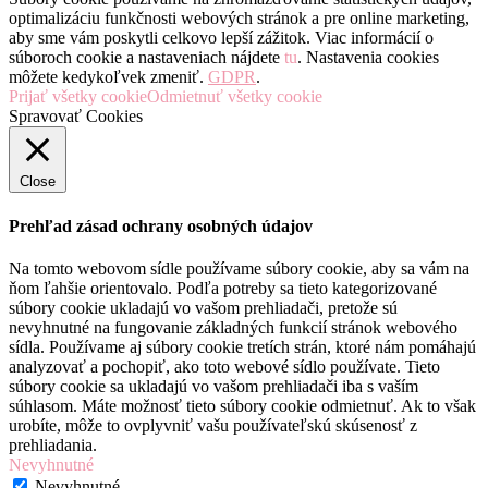
optimalizáciu funkčnosti webových stránok a pre online marketing,
aby sme vám poskytli celkovo lepší zážitok. Viac informácií o
súboroch cookie a nastaveniach nájdete
tu
. Nastavenia cookies
môžete kedykoľvek zmeniť.
GDPR
.
Prijať všetky cookie
Odmietnuť všetky cookie
Spravovať Cookies
Close
Prehľad zásad ochrany osobných údajov
Na tomto webovom sídle používame súbory cookie, aby sa vám na
ňom ľahšie orientovalo. Podľa potreby sa tieto kategorizované
súbory cookie ukladajú vo vašom prehliadači, pretože sú
nevyhnutné na fungovanie základných funkcií stránok webového
sídla. Používame aj súbory cookie tretích strán, ktoré nám pomáhajú
analyzovať a pochopiť, ako toto webové sídlo používate. Tieto
súbory cookie sa ukladajú vo vašom prehliadači iba s vaším
súhlasom. Máte možnosť tieto súbory cookie odmietnuť. Ak to však
urobíte, môže to ovplyvniť vašu používateľskú skúsenosť z
prehliadania.
Nevyhnutné
Nevyhnutné