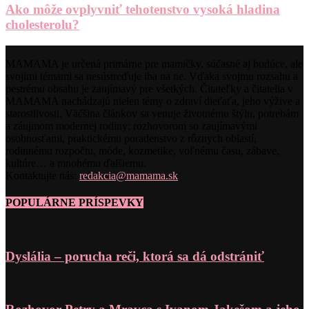
Ako môže ovplyvniť tehotenstvo vysoká hladina
cholesterolu?
MAMAMA je určená primárne pre mamičky, súčasné aj budúce, ale
svojimi témami sa nesústreďuje iba na ne. Vďaka svojmu rozsahu a
pestrému obsahu je zaujímavý pre všetkých. Čitateľky a čitatelia v
MAMAMA nachádzajú nielen témy o zdraví dieťaťa, jeho výžive a
starostlivosti. Väčšina článkov sa venuje životnému štýlu, potrebám
a záujmom modernej rodiny: rozhovorom so zaujímavými
osobnosťami, praktickému poradenstvo z rôznych oblastí,
rodinnému rozpočtu, móde, kozmetike, voľnému času, zábave,
kultúre… a mnohému ďalšiemu.
Kontaktujte nás:
redakcia@mamama.sk
POPULÁRNE PRÍSPEVKY
Dyslália – porucha reči, ktorá sa dá odstrániť