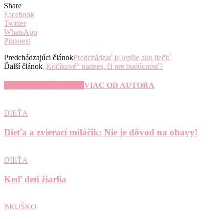
Share
Facebook
Twitter
WhatsApp
Pinterest
Predchádzajúci článok
Predchádzať je lepšie ako liečiť
Ďalší článok
„Kočíkové“ nadnes, či pre budúcnosť?
SÚVISIACE ČLÁNKY
VIAC OD AUTORA
DIEŤA
Dieťa a zvierací miláčik: Nie je dôvod na obavy!
DIEŤA
Keď deti žiarlia
BRUŠKO