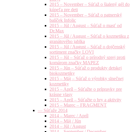
2015 – November – Súťaž o šialený gél do
kúpeľa pre deti
2015 – November – Súťaž o patnerský
balíček Infolic
2015 – Júl / August – Súťaž o masť od
Dr.Max
2015 – Júl / August – Súťaž o kozmetiku z
granátového jablka
2015 – Júl / August – Súťaž o dojčenský
sortiment značky LOVI
2015 – Júl – Súťaž o prírodný sprej proti
komárom značky MAPEZ
2015 – Jún – Súťaž o produkty detskej
biokozmetiky
2015 – Máj – Súťaž o výrobky slnečnej
kozmetiky
2015 – Apríl – Súťažte o prípravky pre
krásne vlasy
2015 – Apríl – Súťažte o hry a aktivity
2015 – Marec – FRAGMENT
— Súťaže 2014
2014 – Marec / Apríl
2014 – Máj / Jún
2014 – Júl / August
2014 – September / December