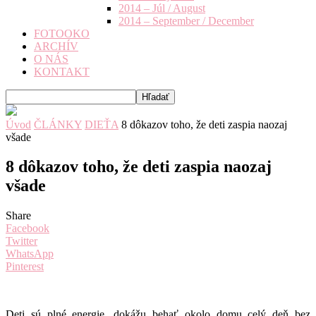
2014 – Júl / August
2014 – September / December
FOTOOKO
ARCHÍV
O NÁS
KONTAKT
Úvod
ČLÁNKY
DIEŤA
8 dôkazov toho, že deti zaspia naozaj
všade
8 dôkazov toho, že deti zaspia naozaj
všade
Share
Facebook
Twitter
WhatsApp
Pinterest
Deti sú plné energie, dokážu behať okolo domu celý deň bez