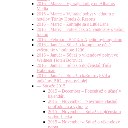
2016 – Marec – Vyhrajte knihy od Albatros
Media
2016 – Marec – Vyhrajte pobyt v jednom z
hotelov Trinity Hotels & Resorts
2016 – Marec – Zahrajte sa s LittleLane
2016 – Marec – Fotosúťaž o 5 vankúšov s vašou
fotkou
2016 – Február – Súťaž o Apetito bylinný sirup
2016 – Január – Súťaž o kompletné očné
vyšetrenie v hodnote 120€
2016 – Január – Súťaž o víkendový pobyt vo
Wellness Hoteli Borovica
2016 – Január – Súťaž o dojčenskú fľašu
Haberman
2016 – Január – Súťaž o kašmírový šál a
unikátny BIO arganový olej
— Súťaže 2015
2015 – December – Fotosúťaž o účasť v
kalendári
2015 – November – Navrhnite vlastnú
pohľadnicu a vyhrajte
2015 – November – Súťaž s dojčenskou
vodou Lucka
2015 – November – Súťaž o víkendový
pobyt