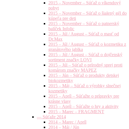
2015 – November – Súťaž o víkendový
pobyt
2015 – November – Súťaž o šialený gél do
kúpeľa pre deti
2015 – November – Súťaž o patnerský
balíček Infolic
2015 – Júl / August – Súťaž o masť od
Dr.Max
2015 – Júl / August – Súťaž o kozmetiku z
granátového jablka
2015 – Júl / August – Súťaž o dojčenský
sortiment značky LOVI
2015 – Júl – Súťaž o prírodný sprej proti
komárom značky MAPEZ
2015 – Jún – Súťaž o produkty detskej
biokozmetiky
2015 – Máj – Súťaž o výrobky slnečnej
kozmetiky
2015 – Apríl – Súťažte o prípravky pre
krásne vlasy
2015 – Apríl – Súťažte o hry a aktivity
2015 – Marec – FRAGMENT
— Súťaže 2014
2014 – Marec / Apríl
2014 – Máj / Jún