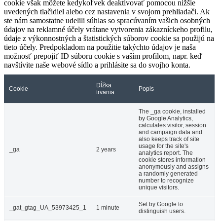
cookie však môžete kedykoľvek deaktivovať pomocou nižšie
uvedených tlačidiel alebo cez nastavenia v svojom prehliadači. Ak
ste nám samostatne udelili súhlas so spracúvaním vašich osobných
údajov na reklamné účely vrátane vytvorenia zákazníckeho profilu,
údaje z výkonnostných a štatistických súborov cookie sa použijú na
tieto účely. Predpokladom na použitie takýchto údajov je naša
možnosť prepojiť ID súboru cookie s vaším profilom, napr. keď
navštívite naše webové sídlo a prihlásite sa do svojho konta.
Dĺžka
Cookie
Popis
trvania
The _ga cookie, installed
by Google Analytics,
calculates visitor, session
and campaign data and
also keeps track of site
usage for the site's
_ga
2 years
analytics report. The
cookie stores information
anonymously and assigns
a randomly generated
number to recognize
unique visitors.
Set by Google to
_gat_gtag_UA_53973425_1
1 minute
distinguish users.