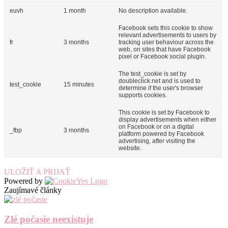
euvh
1 month
No description available.
Facebook sets this cookie to show
relevant advertisements to users by
fr
3 months
tracking user behaviour across the
web, on sites that have Facebook
pixel or Facebook social plugin.
The test_cookie is set by
doubleclick.net and is used to
test_cookie
15 minutes
determine if the user's browser
supports cookies.
This cookie is set by Facebook to
display advertisements when either
on Facebook or on a digital
_fbp
3 months
platform powered by Facebook
advertising, after visiting the
website.
ULOŽIŤ A PRIJAŤ
Powered by
Zaujímavé články
Zlé počasie neexistuje