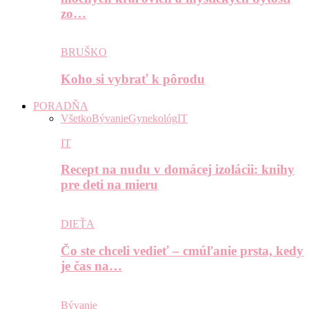
zo…
BRUŠKO
Koho si vybrať k pôrodu
PORADŇA
Všetko
Bývanie
Gynekológ
IT
IT
Recept na nudu v domácej izolácii: knihy
pre deti na mieru
DIEŤA
Čo ste chceli vedieť – cmúľanie prsta, kedy
je čas na…
Bývanie