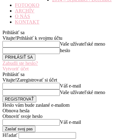
FOTOOKO
ARCHÍV
O NÁS
KONTAKT
Prihlásiť sa
Vitajte!
Prihlásiť k svojmu účtu
Vaše užívateľské meno
heslo
Zabudli ste heslo?
Vytvoriť účet
Prihlásiť sa
Vitajte!
Zaregistrovať si účet
Váš e-mail
Vaše užívateľské meno
Heslo vám bude zaslané e-mailom
Obnova hesla
Obnoviť svoje heslo
Váš e-mail
Hľadať