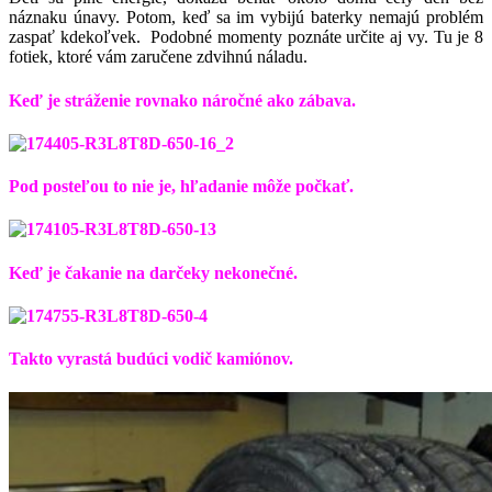
náznaku únavy. Potom, keď sa im vybijú baterky nemajú problém
zaspať kdekoľvek. Podobné momenty poznáte určite aj vy. Tu je 8
fotiek, ktoré vám zaručene zdvihnú náladu.
Keď je stráženie rovnako náročné ako zábava.
Pod posteľou to nie je, hľadanie môže počkať.
Keď je čakanie na darčeky nekonečné.
Takto vyrastá budúci vodič kamiónov.