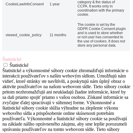
category & the status of
CookieLawInfoConsent
1 year
CCPA. It works only in
coordination with the primary
cookie.
The cookie is set by the
GDPR Cookie Consent plugin
and is used to store whether
viewed_cookie_policy
11 months
or not user has consented to
the use of cookies. It does not
store any personal data.
Štatistické
Štatistické
Štatistické a výkonnostné súbory cookie zhromažďujú informácie o
interakcii používateľov s naším webovým sídlom. Umožňujú nám
vidieť, ktoré stránky ste navštívili, a poskytujú nám úplný obraz o
aktivite používateľov na našom webovom sídle. Tieto súbory cookie
pritom nezhromažďujú ani neukladajú žiadne informácie, ktoré by
sa dali priamo spojiť priamo s vašou osobou. Získané informácie sa
zvyčajne ďalej spracúvajú v súhrnnej forme. Výkonnostné a
štatistické súbory cookie slúžia výhradne na zlepšenie výkonu
webového sídla a prispôsobenie online skúsenosti potrebám
používateľa. Výkonnostné a štatistické súbory cookie sa používajú
na základe nášho oprávneného záujmu, aby sme lepšie porozumeli
správaniu používateľov na tomto webovom sídle. Tieto súbory