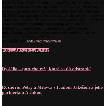
MAMAMA je určená primárne pre mamičky, súčasné aj budúce, ale
svojimi témami sa nesústreďuje iba na ne. Vďaka svojmu rozsahu a
pestrému obsahu je zaujímavý pre všetkých. Čitateľky a čitatelia v
MAMAMA nachádzajú nielen témy o zdraví dieťaťa, jeho výžive a
starostlivosti. Väčšina článkov sa venuje životnému štýlu, potrebám
a záujmom modernej rodiny: rozhovorom so zaujímavými
osobnosťami, praktickému poradenstvo z rôznych oblastí,
rodinnému rozpočtu, móde, kozmetike, voľnému času, zábave,
kultúre… a mnohému ďalšiemu.
Kontaktujte nás:
redakcia@mamama.sk
POPULÁRNE PRÍSPEVKY
Dyslália – porucha reči, ktorá sa dá odstrániť
Rozhovor Petry a Mravca s Ivanom Jakešom a jeho
partnerkou Alenkou