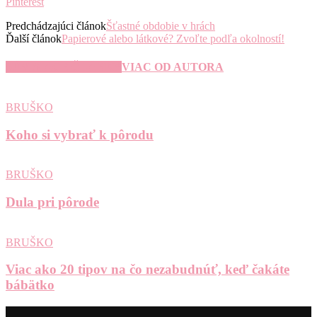
Pinterest
Predchádzajúci článok
Šťastné obdobie v hrách
Ďalší článok
Papierové alebo látkové? Zvoľte podľa okolností!
SÚVISIACE ČLÁNKY
VIAC OD AUTORA
BRUŠKO
Koho si vybrať k pôrodu
BRUŠKO
Dula pri pôrode
BRUŠKO
Viac ako 20 tipov na čo nezabudnúť, keď čakáte
bábätko