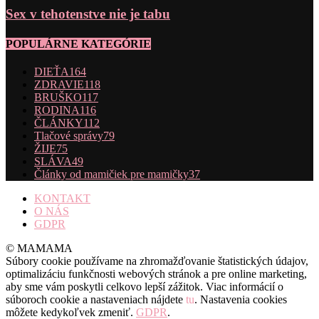
Sex v tehotenstve nie je tabu
POPULÁRNE KATEGÓRIE
DIEŤA
164
ZDRAVIE
118
BRUŠKO
117
RODINA
116
ČLÁNKY
112
Tlačové správy
79
ŽIJE
75
SLÁVA
49
Články od mamičiek pre mamičky
37
KONTAKT
O NÁS
GDPR
© MAMAMA
Súbory cookie používame na zhromažďovanie štatistických údajov,
optimalizáciu funkčnosti webových stránok a pre online marketing,
aby sme vám poskytli celkovo lepší zážitok. Viac informácií o
súboroch cookie a nastaveniach nájdete
tu
. Nastavenia cookies
môžete kedykoľvek zmeniť.
GDPR
.