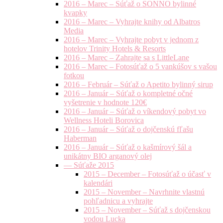
2016 – Marec – Súťaž o SONNO bylinné
kvapky
2016 – Marec – Vyhrajte knihy od Albatros
Media
2016 – Marec – Vyhrajte pobyt v jednom z
hotelov Trinity Hotels & Resorts
2016 – Marec – Zahrajte sa s LittleLane
2016 – Marec – Fotosúťaž o 5 vankúšov s vašou
fotkou
2016 – Február – Súťaž o Apetito bylinný sirup
2016 – Január – Súťaž o kompletné očné
vyšetrenie v hodnote 120€
2016 – Január – Súťaž o víkendový pobyt vo
Wellness Hoteli Borovica
2016 – Január – Súťaž o dojčenskú fľašu
Haberman
2016 – Január – Súťaž o kašmírový šál a
unikátny BIO arganový olej
— Súťaže 2015
2015 – December – Fotosúťaž o účasť v
kalendári
2015 – November – Navrhnite vlastnú
pohľadnicu a vyhrajte
2015 – November – Súťaž s dojčenskou
vodou Lucka