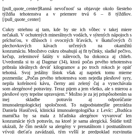
[pull_quote_center]Ranná nevoľnosť sa objavuje okolo šiesteho
týždňa tehotenstva a v priemere trvá 6 – 8 týždňov.
[/pull_quote_center]
Cukry striehnu aj tam, kde by ste ich vôbec v takej miere
nečakali. V ochutených minerálnych vodách, v sýtených nápojoch s
príchuťou, v džúsoch i ovocných šťavách, v škatuľových či
plechovkových kávach určených na okamžitú
konzumáciu. Množstvo cukru obsahujú aj fit tyčinky, sladké pečivo,
kečup, zeleninové šaláty v nálevoch, ba dokonca aj chlieb.
Uvedomila si to aj Dagmar (34), ktorá počas prvého tehotenstva
pribrala ideálnych deväť kilogramov a po troch rokoch je opäť
tehotná. Svoj jedálny lístok však aj napriek tomu mierne
pozmenila: „Počas prvého tehotenstva som nejedla plesňové syry,
nepila kofeínovú kávu, čierny ani zelený čaj a vynechávala
som alergénové potraviny. Teraz pijem a jem všetko, ale s mierou a
plesňové syry tepelne upravujem.“ Možno je za jej prispôsobením sa
inej skladbe potravín aj odporúčanie
imunoalergologickej spoločnosti. To najpodstatnejšie prezrádza
Daniela Hasičová, klinická imunoalergologička z Levíc: „Budúca
mamička by sa mala z hľadiska alergénov vyvarovať len
konzumácie tých potravín, na ktoré je sama alergická. Štúdie totiž
ukázali, že čím neskôr sa alergény v prenatálnom i postnatálnom
vývoji dieťaťa zavádzajú, tým vyšší je predpoklad rozvinutia