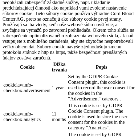
nedokázali zabezpečiť základné služby, napr. ukladanie
predchádzajúcej činnosti ako napríklad vami zvolené nastavenie
súborov cookie. Tieto súbory cookie používa výhradne Cord Blood
Center AG, preto sa označujú ako súbory cookie prvej strany.
Používajú sa iba vtedy, keď naše webové sídlo navštívite, a
zvyčajne sa vymažú po zatvorení prehliadača. Okrem toho slúžia na
zabezpečenie optimalizovaného zobrazenia webového sídla, ak naň
vstupujete z mobilného zariadenia, aby ste zbytočne nespotrebovali
veľký objem dát. Súbory cookie navyše zjednodušujú zmenu
protokolu stránok z http na https, takže bezpečnosť prenášaných
údajov zostáva zaručená.
Dĺžka
Cookie
Popis
trvania
Set by the GDPR Cookie
Consent plugin, this cookie is
cookielawinfo-
1 year
used to record the user consent for
checkbox-advertisement
the cookies in the
"Advertisement" category .
This cookie is set by GDPR
Cookie Consent plugin. The
cookielawinfo-
11
cookie is used to store the user
checkbox-analytics
months
consent for the cookies in the
category "Analytics".
The cookie is set by GDPR