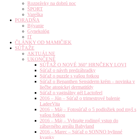
Rozprávky na dobrú noc
ŠPORT
Vareška
PORADŇA
Bývanie
Gynekológ
IT
ČLÁNKY OD MAMIČIEK
SÚŤAŽE
AKTUÁLNE
UKONČENÉ
SÚŤAŽ O NOVÉ 360° HRNČEKY LOVI
Súťaž o návrh predzáhradky
Súťaž o puzzle s vašou fotkou
Súťaž o Bepanthen Sensiderm krém – novinka v
liečbe atopickej dermatitídy
Súťaž o vaginálny gél Lactofeel
2016 – Jún – Súťaž o trimestrové balenie
LadeeVita
2016 – Máj – Fotosúťaž o 5 podložiek pod myš s
vašou fotkou
2016 – Máj – Vyhrajte rodinný vstup do
zábavného areálu Babyland
2016 – Marec – Súťaž o SONNO bylinné
kvapky