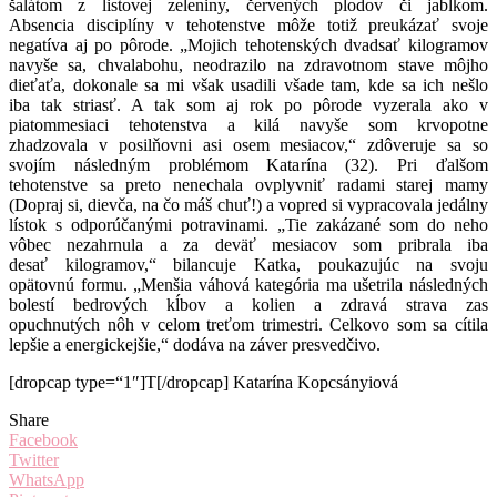
šalátom z listovej zeleniny, červených plodov či jablkom.
Absencia disciplíny v tehotenstve môže totiž preukázať svoje
negatíva aj po pôrode. „Mojich tehotenských dvadsať kilogramov
navyše sa, chvalabohu, neodrazilo na zdravotnom stave môjho
dieťaťa, dokonale sa mi však usadili všade tam, kde sa ich nešlo
iba tak striasť. A tak som aj rok po pôrode vyzerala ako v
piatommesiaci tehotenstva a kilá navyše som krvopotne
zhadzovala v posilňovni asi osem mesiacov,“ zdôveruje sa so
svojím následným problémom Katarína (32). Pri ďalšom
tehotenstve sa preto nenechala ovplyvniť radami starej mamy
(Dopraj si, dievča, na čo máš chuť!) a vopred si vypracovala jedálny
lístok s odporúčanými potravinami. „Tie zakázané som do neho
vôbec nezahrnula a za deväť mesiacov som pribrala iba
desať kilogramov,“ bilancuje Katka, poukazujúc na svoju
opätovnú formu. „Menšia váhová kategória ma ušetrila následných
bolestí bedrových kĺbov a kolien a zdravá strava zas
opuchnutých nôh v celom treťom trimestri. Celkovo som sa cítila
lepšie a energickejšie,“ dodáva na záver presvedčivo.
[dropcap type=“1″]T[/dropcap] Katarína Kopcsányiová
Share
Facebook
Twitter
WhatsApp