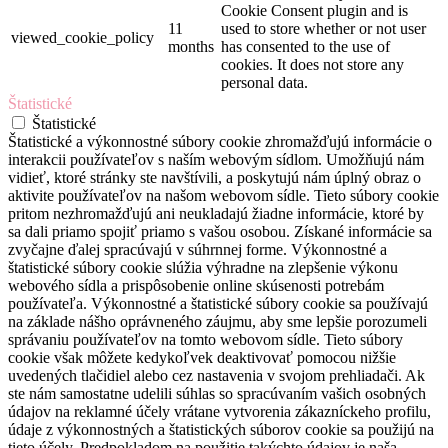
Cookie Consent plugin and is
11
used to store whether or not user
viewed_cookie_policy
months
has consented to the use of
cookies. It does not store any
personal data.
Štatistické
Štatistické
Štatistické a výkonnostné súbory cookie zhromažďujú informácie o
interakcii používateľov s naším webovým sídlom. Umožňujú nám
vidieť, ktoré stránky ste navštívili, a poskytujú nám úplný obraz o
aktivite používateľov na našom webovom sídle. Tieto súbory cookie
pritom nezhromažďujú ani neukladajú žiadne informácie, ktoré by
sa dali priamo spojiť priamo s vašou osobou. Získané informácie sa
zvyčajne ďalej spracúvajú v súhrnnej forme. Výkonnostné a
štatistické súbory cookie slúžia výhradne na zlepšenie výkonu
webového sídla a prispôsobenie online skúsenosti potrebám
používateľa. Výkonnostné a štatistické súbory cookie sa používajú
na základe nášho oprávneného záujmu, aby sme lepšie porozumeli
správaniu používateľov na tomto webovom sídle. Tieto súbory
cookie však môžete kedykoľvek deaktivovať pomocou nižšie
uvedených tlačidiel alebo cez nastavenia v svojom prehliadači. Ak
ste nám samostatne udelili súhlas so spracúvaním vašich osobných
údajov na reklamné účely vrátane vytvorenia zákazníckeho profilu,
údaje z výkonnostných a štatistických súborov cookie sa použijú na
tieto účely. Predpokladom na použitie takýchto údajov je naša