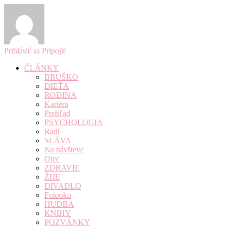
Prihlásiť sa
Pripojiť
ČLÁNKY
BRUŠKO
DIEŤA
RODINA
Kariéra
Prehľad
PSYCHOLOGIA
Radí
SLÁVA
Na návšteve
Otec
ZDRAVIE
ŽIJE
DIVADLO
Fotooko
HUDBA
KNIHY
POZVÁNKY