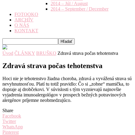
2014 – Júl / August
2014 – September / December
FOTOOKO
ARCHÍV
O NÁS
KONTAKT
Úvod
ČLÁNKY
BRUŠKO
Zdravá strava počas tehotenstva
Zdravá strava počas tehotenstva
Hoci nie je tehotenstvo žiadna choroba, zdravá a vyvážená strava sú
nevyhnutnosťou. Platí tu totiž pravidlo: Čo si „zobne“ mamička, to
dopraje aj drobčekovi. V súvislosti s tým vyznievajú najnovšie
vyjadrenia imunoalergológov v prospech bežných potravinových
alergénov príjemne neobmedzujúco.
Share
Facebook
Twitter
WhatsApp
Pinterest