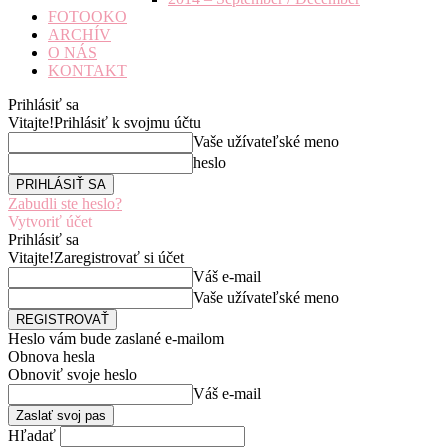
FOTOOKO
ARCHÍV
O NÁS
KONTAKT
Prihlásiť sa
Vitajte!
Prihlásiť k svojmu účtu
Vaše užívateľské meno
heslo
Zabudli ste heslo?
Vytvoriť účet
Prihlásiť sa
Vitajte!
Zaregistrovať si účet
Váš e-mail
Vaše užívateľské meno
Heslo vám bude zaslané e-mailom
Obnova hesla
Obnoviť svoje heslo
Váš e-mail
Hľadať