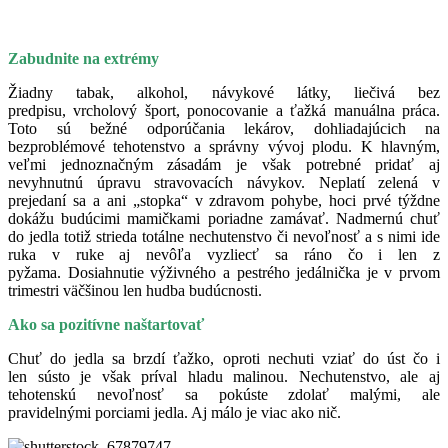
Zabudnite na extrémy
Žiadny tabak, alkohol, návykové látky, liečivá bez
predpisu, vrcholový šport, ponocovanie a ťažká manuálna práca.
Toto sú bežné odporúčania lekárov, dohliadajúcich na
bezproblémové tehotenstvo a správny vývoj plodu. K hlavným,
veľmi jednoznačným zásadám je však potrebné pridať aj
nevyhnutnú úpravu stravovacích návykov. Neplatí zelená v
prejedaní sa a ani „stopka“ v zdravom pohybe, hoci prvé týždne
dokážu budúcimi mamičkami poriadne zamávať. Nadmernú chuť
do jedla totiž strieda totálne nechutenstvo či nevoľnosť a s nimi ide
ruka v ruke aj nevôľa vyzliecť sa ráno čo i len z
pyžama. Dosiahnutie výživného a pestrého jedálnička je v prvom
trimestri väčšinou len hudba budúcnosti.
Ako sa pozitívne naštartovať
Chuť do jedla sa brzdí ťažko, oproti nechuti vziať do úst čo i
len sústo je však príval hladu malinou. Nechutenstvo, ale aj
tehotenskú nevoľnosť sa pokúste zdolať malými, ale
pravidelnými porciami jedla. Aj málo je viac ako nič.