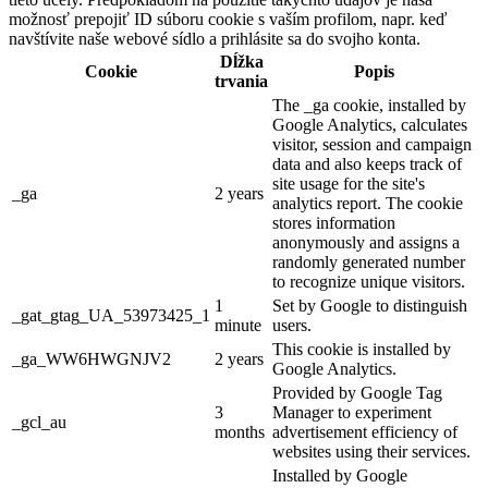
možnosť prepojiť ID súboru cookie s vaším profilom, napr. keď
navštívite naše webové sídlo a prihlásite sa do svojho konta.
Dĺžka
Cookie
Popis
trvania
The _ga cookie, installed by
Google Analytics, calculates
visitor, session and campaign
data and also keeps track of
site usage for the site's
_ga
2 years
analytics report. The cookie
stores information
anonymously and assigns a
randomly generated number
to recognize unique visitors.
1
Set by Google to distinguish
_gat_gtag_UA_53973425_1
minute
users.
This cookie is installed by
_ga_WW6HWGNJV2
2 years
Google Analytics.
Provided by Google Tag
3
Manager to experiment
_gcl_au
months
advertisement efficiency of
websites using their services.
Installed by Google