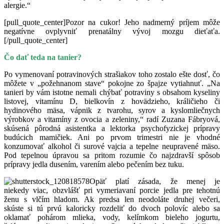
alergie.“
[pull_quote_center]Pozor na cukor! Jeho nadmerný príjem môže
negatívne ovplyvniť prenatálny vývoj mozgu dieťaťa.
[/pull_quote_center]
Čo dať teda na tanier?
Po vymenovaní potravinových strašiakov toho zostalo ešte dosť, čo
môžete v „požehnanom stave“ pokojne zo špajze vytiahnuť. „Na
tanieri by vám istotne nemali chýbať potraviny s obsahom kyseliny
listovej, vitamínu D, bielkovín z hovädzieho, králičieho či
hydinového mäsa, vápnik z tvarohu, syrov a kyslomliečnych
výrobkov a vitamíny z ovocia a zeleniny,“ radí Zuzana Fábryová,
skúsená pôrodná asistentka a lektorka psychofyzickej prípravy
budúcich mamičiek. Ani po prvom trimestri nie je vhodné
konzumovať alkohol či surové vajcia a tepelne neupravené mäso.
Pod tepelnou úpravou sa pritom rozumie čo najzdravší spôsob
prípravy jedla dusením, varením alebo pečením bez tuku.
Opäť platí zásada, že menej je
niekedy viac, obzvlášť pri vymeriavaní porcie jedla pre tehotnú
ženu s vlčím hladom. Ak predsa len neodoláte druhej večeri,
skúste si tú prvú kaloricky rozdeliť do dvoch polovíc alebo sa
oklamať pohárom mlieka, vody, kelímkom bieleho jogurtu,