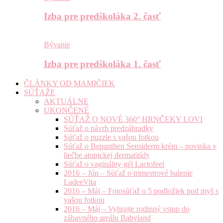
Izba pre predškoláka 2. časť
Bývanie
Izba pre predškoláka 1. časť
ČLÁNKY OD MAMIČIEK
SÚŤAŽE
AKTUÁLNE
UKONČENÉ
SÚŤAŽ O NOVÉ 360° HRNČEKY LOVI
Súťaž o návrh predzáhradky
Súťaž o puzzle s vašou fotkou
Súťaž o Bepanthen Sensiderm krém – novinka v
liečbe atopickej dermatitídy
Súťaž o vaginálny gél Lactofeel
2016 – Jún – Súťaž o trimestrové balenie
LadeeVita
2016 – Máj – Fotosúťaž o 5 podložiek pod myš s
vašou fotkou
2016 – Máj – Vyhrajte rodinný vstup do
zábavného areálu Babyland