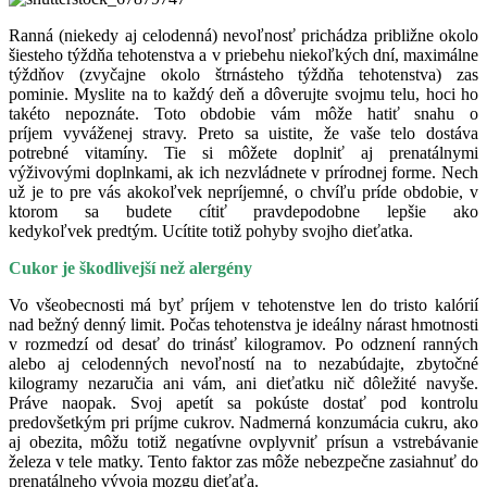
Ranná (niekedy aj celodenná) nevoľnosť prichádza približne okolo
šiesteho týždňa tehotenstva a v priebehu niekoľkých dní, maximálne
týždňov (zvyčajne okolo štrnásteho týždňa tehotenstva) zas
pominie. Myslite na to každý deň a dôverujte svojmu telu, hoci ho
takéto nepoznáte. Toto obdobie vám môže hatiť snahu o
príjem vyváženej stravy. Preto sa uistite, že vaše telo dostáva
potrebné vitamíny. Tie si môžete doplniť aj prenatálnymi
výživovými doplnkami, ak ich nezvládnete v prírodnej forme. Nech
už je to pre vás akokoľvek nepríjemné, o chvíľu príde obdobie, v
ktorom sa budete cítiť pravdepodobne lepšie ako
kedykoľvek predtým. Ucítite totiž pohyby svojho dieťatka.
Cukor je škodlivejší než alergény
Vo všeobecnosti má byť príjem v tehotenstve len do tristo kalórií
nad bežný denný limit. Počas tehotenstva je ideálny nárast hmotnosti
v rozmedzí od desať do trinásť kilogramov. Po odznení ranných
alebo aj celodenných nevoľností na to nezabúdajte, zbytočné
kilogramy nezaručia ani vám, ani dieťatku nič dôležité navyše.
Práve naopak. Svoj apetít sa pokúste dostať pod kontrolu
predovšetkým pri príjme cukrov. Nadmerná konzumácia cukru, ako
aj obezita, môžu totiž negatívne ovplyvniť prísun a vstrebávanie
železa v tele matky. Tento faktor zas môže nebezpečne zasiahnuť do
prenatálneho vývoja mozgu dieťaťa.