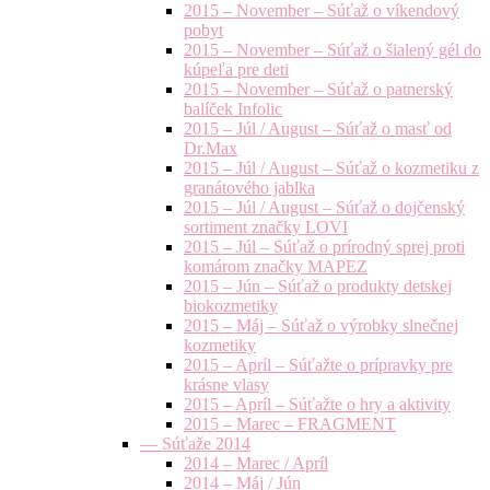
2015 – November – Súťaž o víkendový
pobyt
2015 – November – Súťaž o šialený gél do
kúpeľa pre deti
2015 – November – Súťaž o patnerský
balíček Infolic
2015 – Júl / August – Súťaž o masť od
Dr.Max
2015 – Júl / August – Súťaž o kozmetiku z
granátového jablka
2015 – Júl / August – Súťaž o dojčenský
sortiment značky LOVI
2015 – Júl – Súťaž o prírodný sprej proti
komárom značky MAPEZ
2015 – Jún – Súťaž o produkty detskej
biokozmetiky
2015 – Máj – Súťaž o výrobky slnečnej
kozmetiky
2015 – Apríl – Súťažte o prípravky pre
krásne vlasy
2015 – Apríl – Súťažte o hry a aktivity
2015 – Marec – FRAGMENT
— Súťaže 2014
2014 – Marec / Apríl
2014 – Máj / Jún