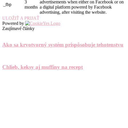
3
advertisements when either on Facebook or on
_fbp
months
a digital platform powered by Facebook
advertising, after visiting the website.
ULOŽIŤ A PRIJAŤ
Powered by
Zaujímavé články
Ako sa krvotvorný systém prispôsobuje tehotenstvu
Chlieb, keksy aj muffiny na recept