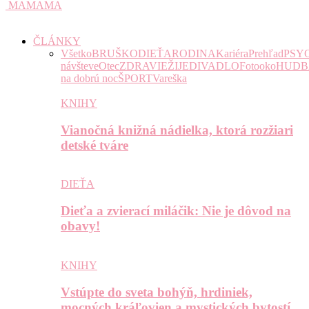
MAMAMA
ČLÁNKY
Všetko
BRUŠKO
DIEŤA
RODINA
Kariéra
Prehľad
PSY
návšteve
Otec
ZDRAVIE
ŽIJE
DIVADLO
Fotooko
HUDB
na dobrú noc
ŠPORT
Vareška
KNIHY
Vianočná knižná nádielka, ktorá rozžiari
detské tváre
DIEŤA
Dieťa a zvierací miláčik: Nie je dôvod na
obavy!
KNIHY
Vstúpte do sveta bohýň, hrdiniek,
mocných kráľovien a mystických bytostí