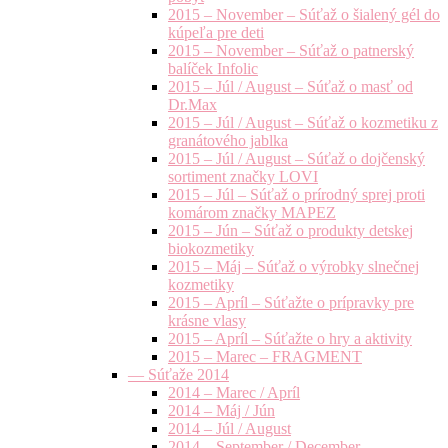
2015 – November – Súťaž o šialený gél do
kúpeľa pre deti
2015 – November – Súťaž o patnerský
balíček Infolic
2015 – Júl / August – Súťaž o masť od
Dr.Max
2015 – Júl / August – Súťaž o kozmetiku z
granátového jablka
2015 – Júl / August – Súťaž o dojčenský
sortiment značky LOVI
2015 – Júl – Súťaž o prírodný sprej proti
komárom značky MAPEZ
2015 – Jún – Súťaž o produkty detskej
biokozmetiky
2015 – Máj – Súťaž o výrobky slnečnej
kozmetiky
2015 – Apríl – Súťažte o prípravky pre
krásne vlasy
2015 – Apríl – Súťažte o hry a aktivity
2015 – Marec – FRAGMENT
— Súťaže 2014
2014 – Marec / Apríl
2014 – Máj / Jún
2014 – Júl / August
2014 – September / December