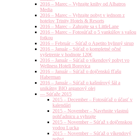
2016 – Marec – Vyhrajte knihy od Albatros
Media
2016 – Marec – Vyhrajte pobyt v jednom z
hotelov Trinity Hotels & Resorts
2016 – Marec – Zahrajte sa s LittleLane
2016 – Marec – Fotosúťaž o 5 vankúšov s vašou
fotkou
2016 – Február – Súťaž o Apetito bylinný sirup
2016 – Január – Súťaž o kompletné očné
vyšetrenie v hodnote 120€
2016 – Január – Súťaž o víkendový pobyt vo
Wellness Hoteli Borovica
2016 – Január – Súťaž o dojčenskú fľašu
Haberman
2016 – Január – Súťaž o kašmírový šál a
unikátny BIO arganový olej
— Súťaže 2015
2015 – December – Fotosúťaž o účasť v
kalendári
2015 – November – Navrhnite vlastnú
pohľadnicu a vyhrajte
2015 – November – Súťaž s dojčenskou
vodou Lucka
2015 – November – Súťaž o víkendový
pobyt