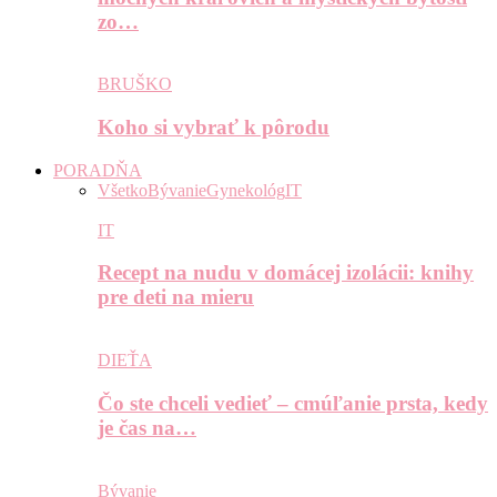
zo…
BRUŠKO
Koho si vybrať k pôrodu
PORADŇA
Všetko
Bývanie
Gynekológ
IT
IT
Recept na nudu v domácej izolácii: knihy
pre deti na mieru
DIEŤA
Čo ste chceli vedieť – cmúľanie prsta, kedy
je čas na…
Bývanie