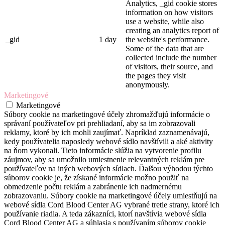
Analytics, _gid cookie stores
information on how visitors
use a website, while also
creating an analytics report of
_gid
1 day
the website's performance.
Some of the data that are
collected include the number
of visitors, their source, and
the pages they visit
anonymously.
Marketingové
Marketingové
Súbory cookie na marketingové účely zhromažďujú informácie o
správaní používateľov pri prehliadaní, aby sa im zobrazovali
reklamy, ktoré by ich mohli zaujímať. Napríklad zaznamenávajú,
kedy používatelia naposledy webové sídlo navštívili a aké aktivity
na ňom vykonali. Tieto informácie slúžia na vytvorenie profilu
záujmov, aby sa umožnilo umiestnenie relevantných reklám pre
používateľov na iných webových sídlach. Ďalšou výhodou týchto
súborov cookie je, že získané informácie možno použiť na
obmedzenie počtu reklám a zabránenie ich nadmernému
zobrazovaniu. Súbory cookie na marketingové účely umiestňujú na
webové sídla Cord Blood Center AG vybrané tretie strany, ktoré ich
používanie riadia. A teda zákazníci, ktorí navštívia webové sídla
Cord Blood Center AG a súhlasia s používaním súborov cookie