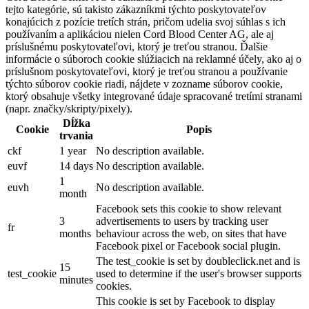
tejto kategórie, sú takisto zákazníkmi týchto poskytovateľov
konajúcich z pozície tretích strán, pričom udelia svoj súhlas s ich
používaním a aplikáciou nielen Cord Blood Center AG, ale aj
príslušnému poskytovateľovi, ktorý je treťou stranou. Ďalšie
informácie o súboroch cookie slúžiacich na reklamné účely, ako aj o
príslušnom poskytovateľovi, ktorý je treťou stranou a používanie
týchto súborov cookie riadi, nájdete v zozname súborov cookie,
ktorý obsahuje všetky integrované údaje spracované tretími stranami
(napr. značky/skripty/pixely).
Dĺžka
Cookie
Popis
trvania
ckf
1 year
No description available.
euvf
14 days
No description available.
1
euvh
No description available.
month
Facebook sets this cookie to show relevant
3
advertisements to users by tracking user
fr
months
behaviour across the web, on sites that have
Facebook pixel or Facebook social plugin.
The test_cookie is set by doubleclick.net and is
15
test_cookie
used to determine if the user's browser supports
minutes
cookies.
This cookie is set by Facebook to display