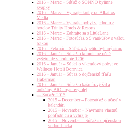
2016 – Marec – Súťaž o SONNO bylinné
kvapky
2016 – Marec – Vyhrajte knihy od Albatros
Media
2016 – Marec – Vyhrajte pobyt v jednom z
hotelov Trinity Hotels & Resorts
2016 – Marec – Zahrajte sa s LittleLane
2016 – Marec – Fotosúťaž o 5 vankúšov s vašou
fotkou
2016 – Február – Súťaž o Apetito bylinný sirup
2016 – Január – Súťaž o kompletné očné
vyšetrenie v hodnote 120€
2016 – Január – Súťaž o víkendový pobyt vo
Wellness Hoteli Borovica
2016 – Január – Súťaž o dojčenskú fľašu
Haberman
2016 – Január – Súťaž o kašmírový šál a
unikátny BIO arganový olej
— Súťaže 2015
2015 – December – Fotosúťaž o účasť v
kalendári
2015 – November – Navrhnite vlastnú
pohľadnicu a vyhrajte
2015 – November – Súťaž s dojčenskou
vodou Lucka