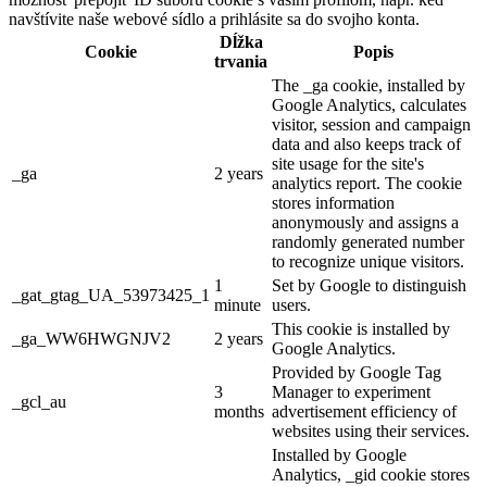
navštívite naše webové sídlo a prihlásite sa do svojho konta.
Dĺžka
Cookie
Popis
trvania
The _ga cookie, installed by
Google Analytics, calculates
visitor, session and campaign
data and also keeps track of
site usage for the site's
_ga
2 years
analytics report. The cookie
stores information
anonymously and assigns a
randomly generated number
to recognize unique visitors.
1
Set by Google to distinguish
_gat_gtag_UA_53973425_1
minute
users.
This cookie is installed by
_ga_WW6HWGNJV2
2 years
Google Analytics.
Provided by Google Tag
3
Manager to experiment
_gcl_au
months
advertisement efficiency of
websites using their services.
Installed by Google
Analytics, _gid cookie stores