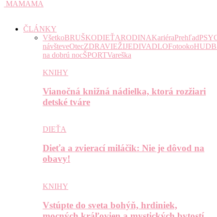
MAMAMA
ČLÁNKY
Všetko
BRUŠKO
DIEŤA
RODINA
Kariéra
Prehľad
PSY
návšteve
Otec
ZDRAVIE
ŽIJE
DIVADLO
Fotooko
HUDB
na dobrú noc
ŠPORT
Vareška
KNIHY
Vianočná knižná nádielka, ktorá rozžiari
detské tváre
DIEŤA
Dieťa a zvierací miláčik: Nie je dôvod na
obavy!
KNIHY
Vstúpte do sveta bohýň, hrdiniek,
mocných kráľovien a mystických bytostí