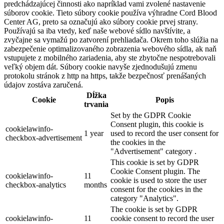
predchádzajúcej činnosti ako napríklad vami zvolené nastavenie
súborov cookie. Tieto súbory cookie používa výhradne Cord Blood
Center AG, preto sa označujú ako súbory cookie prvej strany.
Používajú sa iba vtedy, keď naše webové sídlo navštívite, a
zvyčajne sa vymažú po zatvorení prehliadača. Okrem toho slúžia na
zabezpečenie optimalizovaného zobrazenia webového sídla, ak naň
vstupujete z mobilného zariadenia, aby ste zbytočne nespotrebovali
veľký objem dát. Súbory cookie navyše zjednodušujú zmenu
protokolu stránok z http na https, takže bezpečnosť prenášaných
údajov zostáva zaručená.
Dĺžka
Cookie
Popis
trvania
Set by the GDPR Cookie
Consent plugin, this cookie is
cookielawinfo-
1 year
used to record the user consent for
checkbox-advertisement
the cookies in the
"Advertisement" category .
This cookie is set by GDPR
Cookie Consent plugin. The
cookielawinfo-
11
cookie is used to store the user
checkbox-analytics
months
consent for the cookies in the
category "Analytics".
The cookie is set by GDPR
cookielawinfo-
11
cookie consent to record the user