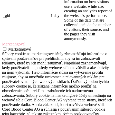
information on how visitors
use a website, while also
creating an analytics report of
_gid
1 day
the website's performance.
Some of the data that are
collected include the number
of visitors, their source, and
the pages they visit
anonymously.
Marketingové
Marketingové
Súbory cookie na marketingové účely zhromažďujú informácie o
správaní používateľov pri prehliadaní, aby sa im zobrazovali
reklamy, ktoré by ich mohli zaujímať. Napríklad zaznamenávajú,
kedy používatelia naposledy webové sídlo navštívili a aké aktivity
na ňom vykonali. Tieto informácie slúžia na vytvorenie profilu
záujmov, aby sa umožnilo umiestnenie relevantných reklám pre
používateľov na iných webových sídlach. Ďalšou výhodou týchto
súborov cookie je, že získané informácie možno použiť na
obmedzenie počtu reklám a zabránenie ich nadmernému
zobrazovaniu. Súbory cookie na marketingové účely umiestňujú na
webové sídla Cord Blood Center AG vybrané tretie strany, ktoré ich
používanie riadia. A teda zákazníci, ktorí navštívia webové sídla
Cord Blood Center AG a súhlasia s používaním súborov cookie
tejto kategórie, sú takisto zákazníkmi týchto poskytovateľov