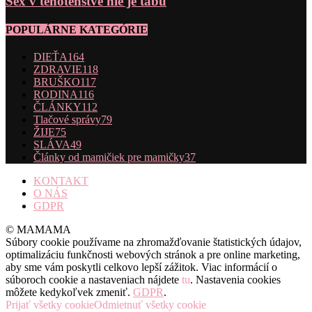
Sex v tehotenstve nie je tabu
POPULÁRNE KATEGÓRIE
DIEŤA
164
ZDRAVIE
118
BRUŠKO
117
RODINA
116
ČLÁNKY
112
Tlačové správy
79
ŽIJE
75
SLÁVA
49
Články od mamičiek pre mamičky
37
KONTAKT
O NÁS
GDPR
© MAMAMA
Súbory cookie používame na zhromažďovanie štatistických údajov,
optimalizáciu funkčnosti webových stránok a pre online marketing,
aby sme vám poskytli celkovo lepší zážitok. Viac informácií o
súboroch cookie a nastaveniach nájdete
tu
. Nastavenia cookies
môžete kedykoľvek zmeniť.
GDPR
.
Prijať všetky cookie
Odmietnuť všetky cookie