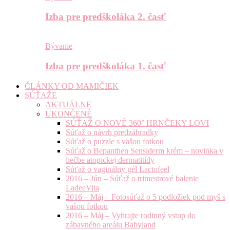
Izba pre predškoláka 2. časť
Bývanie
Izba pre predškoláka 1. časť
ČLÁNKY OD MAMIČIEK
SÚŤAŽE
AKTUÁLNE
UKONČENÉ
SÚŤAŽ O NOVÉ 360° HRNČEKY LOVI
Súťaž o návrh predzáhradky
Súťaž o puzzle s vašou fotkou
Súťaž o Bepanthen Sensiderm krém – novinka v
liečbe atopickej dermatitídy
Súťaž o vaginálny gél Lactofeel
2016 – Jún – Súťaž o trimestrové balenie
LadeeVita
2016 – Máj – Fotosúťaž o 5 podložiek pod myš s
vašou fotkou
2016 – Máj – Vyhrajte rodinný vstup do
zábavného areálu Babyland