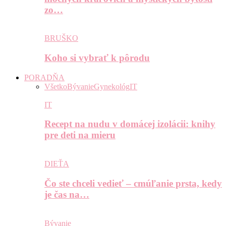
zo…
BRUŠKO
Koho si vybrať k pôrodu
PORADŇA
Všetko
Bývanie
Gynekológ
IT
IT
Recept na nudu v domácej izolácii: knihy
pre deti na mieru
DIEŤA
Čo ste chceli vedieť – cmúľanie prsta, kedy
je čas na…
Bývanie