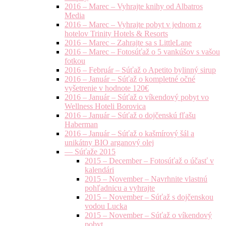
2016 – Marec – Vyhrajte knihy od Albatros
Media
2016 – Marec – Vyhrajte pobyt v jednom z
hotelov Trinity Hotels & Resorts
2016 – Marec – Zahrajte sa s LittleLane
2016 – Marec – Fotosúťaž o 5 vankúšov s vašou
fotkou
2016 – Február – Súťaž o Apetito bylinný sirup
2016 – Január – Súťaž o kompletné očné
vyšetrenie v hodnote 120€
2016 – Január – Súťaž o víkendový pobyt vo
Wellness Hoteli Borovica
2016 – Január – Súťaž o dojčenskú fľašu
Haberman
2016 – Január – Súťaž o kašmírový šál a
unikátny BIO arganový olej
— Súťaže 2015
2015 – December – Fotosúťaž o účasť v
kalendári
2015 – November – Navrhnite vlastnú
pohľadnicu a vyhrajte
2015 – November – Súťaž s dojčenskou
vodou Lucka
2015 – November – Súťaž o víkendový
pobyt