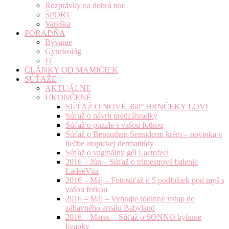
Rozprávky na dobrú noc
ŠPORT
Vareška
PORADŇA
Bývanie
Gynekológ
IT
ČLÁNKY OD MAMIČIEK
SÚŤAŽE
AKTUÁLNE
UKONČENÉ
SÚŤAŽ O NOVÉ 360° HRNČEKY LOVI
Súťaž o návrh predzáhradky
Súťaž o puzzle s vašou fotkou
Súťaž o Bepanthen Sensiderm krém – novinka v
liečbe atopickej dermatitídy
Súťaž o vaginálny gél Lactofeel
2016 – Jún – Súťaž o trimestrové balenie
LadeeVita
2016 – Máj – Fotosúťaž o 5 podložiek pod myš s
vašou fotkou
2016 – Máj – Vyhrajte rodinný vstup do
zábavného areálu Babyland
2016 – Marec – Súťaž o SONNO bylinné
kvapky