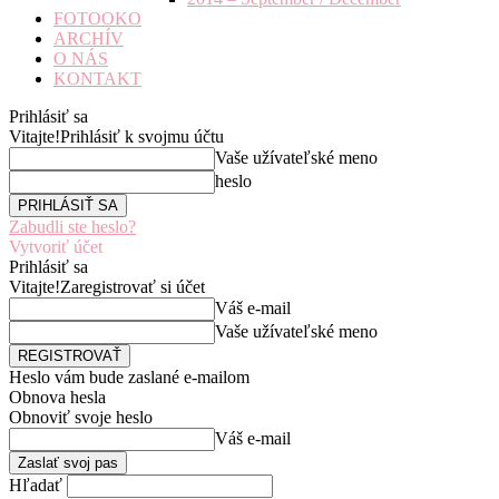
FOTOOKO
ARCHÍV
O NÁS
KONTAKT
Prihlásiť sa
Vitajte!
Prihlásiť k svojmu účtu
Vaše užívateľské meno
heslo
Zabudli ste heslo?
Vytvoriť účet
Prihlásiť sa
Vitajte!
Zaregistrovať si účet
Váš e-mail
Vaše užívateľské meno
Heslo vám bude zaslané e-mailom
Obnova hesla
Obnoviť svoje heslo
Váš e-mail
Hľadať