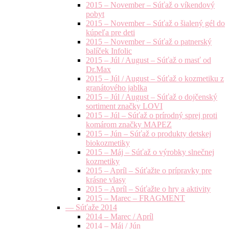
2015 – November – Súťaž o víkendový
pobyt
2015 – November – Súťaž o šialený gél do
kúpeľa pre deti
2015 – November – Súťaž o patnerský
balíček Infolic
2015 – Júl / August – Súťaž o masť od
Dr.Max
2015 – Júl / August – Súťaž o kozmetiku z
granátového jablka
2015 – Júl / August – Súťaž o dojčenský
sortiment značky LOVI
2015 – Júl – Súťaž o prírodný sprej proti
komárom značky MAPEZ
2015 – Jún – Súťaž o produkty detskej
biokozmetiky
2015 – Máj – Súťaž o výrobky slnečnej
kozmetiky
2015 – Apríl – Súťažte o prípravky pre
krásne vlasy
2015 – Apríl – Súťažte o hry a aktivity
2015 – Marec – FRAGMENT
— Súťaže 2014
2014 – Marec / Apríl
2014 – Máj / Jún