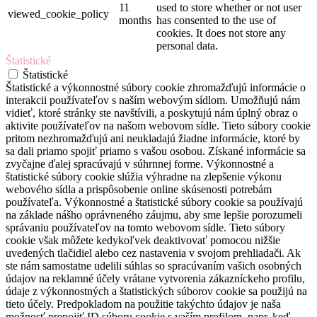
11
used to store whether or not user
viewed_cookie_policy
months
has consented to the use of
cookies. It does not store any
personal data.
Štatistické
Štatistické
Štatistické a výkonnostné súbory cookie zhromažďujú informácie o
interakcii používateľov s naším webovým sídlom. Umožňujú nám
vidieť, ktoré stránky ste navštívili, a poskytujú nám úplný obraz o
aktivite používateľov na našom webovom sídle. Tieto súbory cookie
pritom nezhromažďujú ani neukladajú žiadne informácie, ktoré by
sa dali priamo spojiť priamo s vašou osobou. Získané informácie sa
zvyčajne ďalej spracúvajú v súhrnnej forme. Výkonnostné a
štatistické súbory cookie slúžia výhradne na zlepšenie výkonu
webového sídla a prispôsobenie online skúsenosti potrebám
používateľa. Výkonnostné a štatistické súbory cookie sa používajú
na základe nášho oprávneného záujmu, aby sme lepšie porozumeli
správaniu používateľov na tomto webovom sídle. Tieto súbory
cookie však môžete kedykoľvek deaktivovať pomocou nižšie
uvedených tlačidiel alebo cez nastavenia v svojom prehliadači. Ak
ste nám samostatne udelili súhlas so spracúvaním vašich osobných
údajov na reklamné účely vrátane vytvorenia zákazníckeho profilu,
údaje z výkonnostných a štatistických súborov cookie sa použijú na
tieto účely. Predpokladom na použitie takýchto údajov je naša
možnosť prepojiť ID súboru cookie s vaším profilom, napr. keď