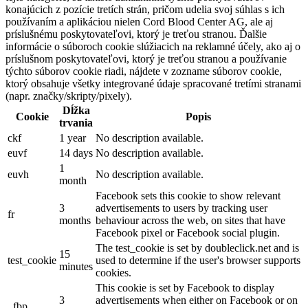
konajúcich z pozície tretích strán, pričom udelia svoj súhlas s ich
používaním a aplikáciou nielen Cord Blood Center AG, ale aj
príslušnému poskytovateľovi, ktorý je treťou stranou. Ďalšie
informácie o súboroch cookie slúžiacich na reklamné účely, ako aj o
príslušnom poskytovateľovi, ktorý je treťou stranou a používanie
týchto súborov cookie riadi, nájdete v zozname súborov cookie,
ktorý obsahuje všetky integrované údaje spracované tretími stranami
(napr. značky/skripty/pixely).
Dĺžka
Cookie
Popis
trvania
ckf
1 year
No description available.
euvf
14 days
No description available.
1
euvh
No description available.
month
Facebook sets this cookie to show relevant
3
advertisements to users by tracking user
fr
months
behaviour across the web, on sites that have
Facebook pixel or Facebook social plugin.
The test_cookie is set by doubleclick.net and is
15
test_cookie
used to determine if the user's browser supports
minutes
cookies.
This cookie is set by Facebook to display
3
advertisements when either on Facebook or on
_fbp