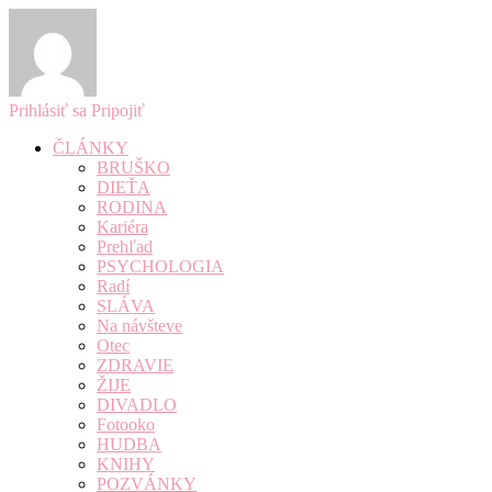
Prihlásiť sa
Pripojiť
ČLÁNKY
BRUŠKO
DIEŤA
RODINA
Kariéra
Prehľad
PSYCHOLOGIA
Radí
SLÁVA
Na návšteve
Otec
ZDRAVIE
ŽIJE
DIVADLO
Fotooko
HUDBA
KNIHY
POZVÁNKY