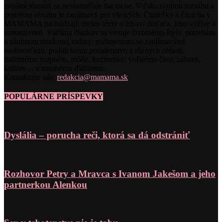
svojimi témami sa nesústreďuje iba na ne. Vďaka svojmu rozsahu a
pestrému obsahu je zaujímavý pre všetkých. Čitateľky a čitatelia v
MAMAMA nachádzajú nielen témy o zdraví dieťaťa, jeho výžive a
starostlivosti. Väčšina článkov sa venuje životnému štýlu, potrebám
a záujmom modernej rodiny: rozhovorom so zaujímavými
osobnosťami, praktickému poradenstvo z rôznych oblastí,
rodinnému rozpočtu, móde, kozmetike, voľnému času, zábave,
kultúre… a mnohému ďalšiemu.
Kontaktujte nás:
redakcia@mamama.sk
POPULÁRNE PRÍSPEVKY
Dyslália – porucha reči, ktorá sa dá odstrániť
Rozhovor Petry a Mravca s Ivanom Jakešom a jeho
partnerkou Alenkou