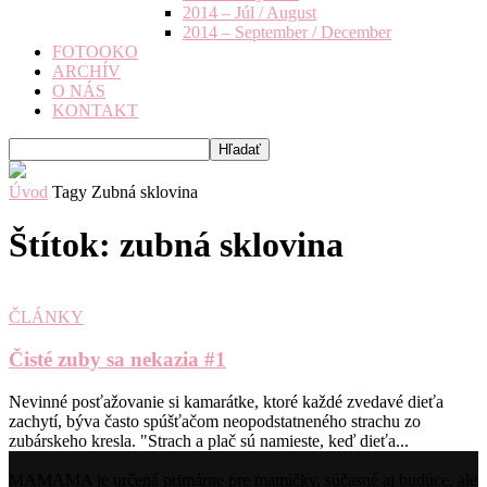
2014 – Júl / August
2014 – September / December
FOTOOKO
ARCHÍV
O NÁS
KONTAKT
Úvod
Tagy
Zubná sklovina
Štítok: zubná sklovina
ČLÁNKY
Čisté zuby sa nekazia #1
Nevinné posťažovanie si kamarátke, ktoré každé zvedavé dieťa
zachytí, býva často spúšťačom neopodstatneného strachu zo
zubárskeho kresla. "Strach a plač sú namieste, keď dieťa...
MAMAMA je určená primárne pre mamičky, súčasné aj budúce, ale