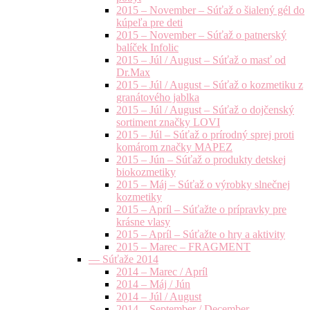
2015 – November – Súťaž o šialený gél do
kúpeľa pre deti
2015 – November – Súťaž o patnerský
balíček Infolic
2015 – Júl / August – Súťaž o masť od
Dr.Max
2015 – Júl / August – Súťaž o kozmetiku z
granátového jablka
2015 – Júl / August – Súťaž o dojčenský
sortiment značky LOVI
2015 – Júl – Súťaž o prírodný sprej proti
komárom značky MAPEZ
2015 – Jún – Súťaž o produkty detskej
biokozmetiky
2015 – Máj – Súťaž o výrobky slnečnej
kozmetiky
2015 – Apríl – Súťažte o prípravky pre
krásne vlasy
2015 – Apríl – Súťažte o hry a aktivity
2015 – Marec – FRAGMENT
— Súťaže 2014
2014 – Marec / Apríl
2014 – Máj / Jún
2014 – Júl / August
2014 – September / December