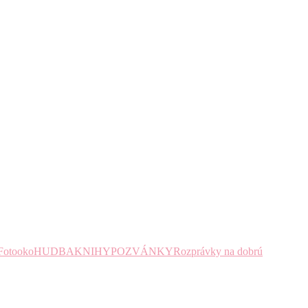
Fotooko
HUDBA
KNIHY
POZVÁNKY
Rozprávky na dobrú