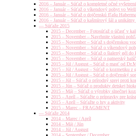
2016 – Január – Súťaž o kompletné očné vyšetren
2016 – Január – Súťaž o víkendový pobyt vo Well
2016 – Január – Súťaž o dojčenskú fľašu Haberm
2016 – Január – Súťaž o kašmírový šál a unikátny
— Súťaže 2015
2015 – December – Fotosúťaž o účasť v kal
2015 – November – Navrhnite vlastnú pohľa
2015 – November – Súťaž s dojčenskou vo
2015 – November – Súťaž o víkendový pob
2015 – November – Súťaž o šialený gél do k
2015 – November – Súťaž o patnerský balíče
2015 – Júl / August – Súťaž o masť od Dr.
2015 – Júl / August – Súťaž o kozmetiku z 
2015 – Júl / August – Súťaž o dojčenský s
2015 – Júl – Súťaž o prírodný sprej prot
2015 – Jún – Súťaž o produkty detskej bio
2015 – Máj – Súťaž o výrobky slnečnej ko
2015 – Apríl – Súťažte o prípravky pre krás
2015 – Apríl – Súťažte o hry a aktivity
2015 – Marec – FRAGMENT
— Súťaže 2014
2014 – Marec / Apríl
2014 – Máj / Jún
2014 – Júl / August
2014 – September / December