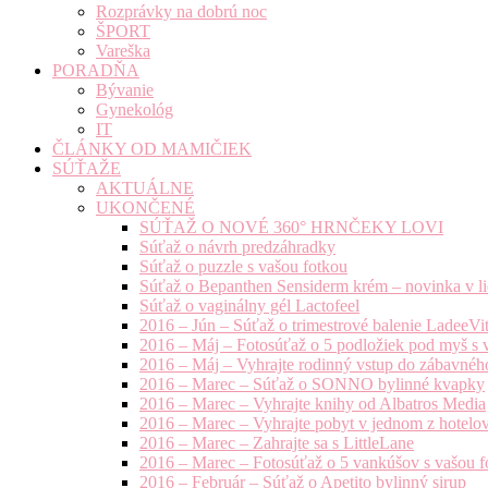
Rozprávky na dobrú noc
ŠPORT
Vareška
PORADŇA
Bývanie
Gynekológ
IT
ČLÁNKY OD MAMIČIEK
SÚŤAŽE
AKTUÁLNE
UKONČENÉ
SÚŤAŽ O NOVÉ 360° HRNČEKY LOVI
Súťaž o návrh predzáhradky
Súťaž o puzzle s vašou fotkou
Súťaž o Bepanthen Sensiderm krém – novinka v lie
Súťaž o vaginálny gél Lactofeel
2016 – Jún – Súťaž o trimestrové balenie LadeeVi
2016 – Máj – Fotosúťaž o 5 podložiek pod myš s 
2016 – Máj – Vyhrajte rodinný vstup do zábavnéh
2016 – Marec – Súťaž o SONNO bylinné kvapky
2016 – Marec – Vyhrajte knihy od Albatros Media
2016 – Marec – Vyhrajte pobyt v jednom z hotelov
2016 – Marec – Zahrajte sa s LittleLane
2016 – Marec – Fotosúťaž o 5 vankúšov s vašou f
2016 – Február – Súťaž o Apetito bylinný sirup