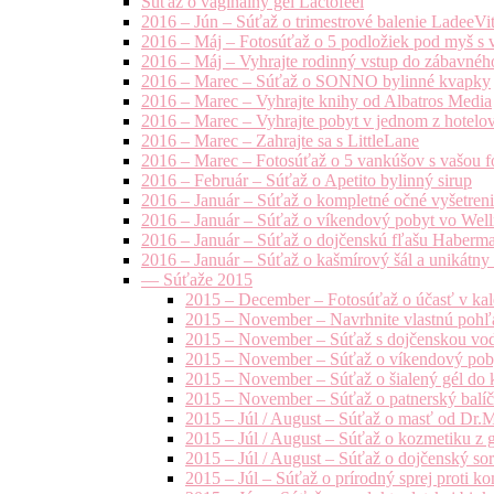
Súťaž o vaginálny gél Lactofeel
2016 – Jún – Súťaž o trimestrové balenie LadeeVi
2016 – Máj – Fotosúťaž o 5 podložiek pod myš s 
2016 – Máj – Vyhrajte rodinný vstup do zábavnéh
2016 – Marec – Súťaž o SONNO bylinné kvapky
2016 – Marec – Vyhrajte knihy od Albatros Media
2016 – Marec – Vyhrajte pobyt v jednom z hotelov
2016 – Marec – Zahrajte sa s LittleLane
2016 – Marec – Fotosúťaž o 5 vankúšov s vašou f
2016 – Február – Súťaž o Apetito bylinný sirup
2016 – Január – Súťaž o kompletné očné vyšetren
2016 – Január – Súťaž o víkendový pobyt vo Well
2016 – Január – Súťaž o dojčenskú fľašu Haberm
2016 – Január – Súťaž o kašmírový šál a unikátny
— Súťaže 2015
2015 – December – Fotosúťaž o účasť v kal
2015 – November – Navrhnite vlastnú pohľa
2015 – November – Súťaž s dojčenskou vo
2015 – November – Súťaž o víkendový pob
2015 – November – Súťaž o šialený gél do k
2015 – November – Súťaž o patnerský balíče
2015 – Júl / August – Súťaž o masť od Dr.
2015 – Júl / August – Súťaž o kozmetiku z 
2015 – Júl / August – Súťaž o dojčenský s
2015 – Júl – Súťaž o prírodný sprej prot