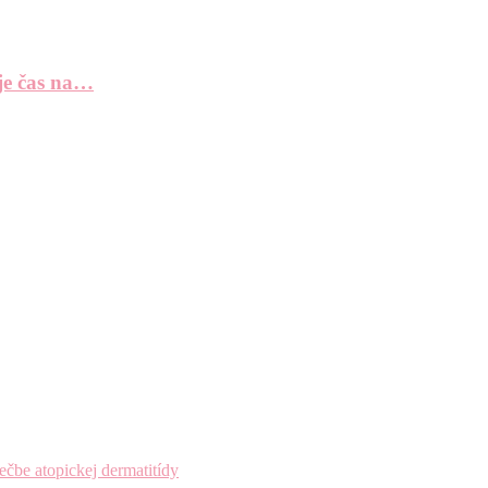
 je čas na…
čbe atopickej dermatitídy