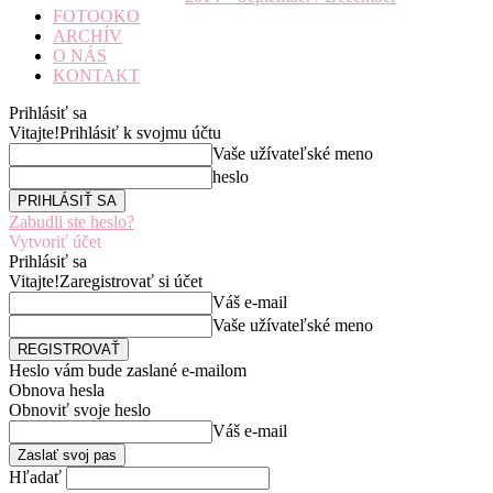
FOTOOKO
ARCHÍV
O NÁS
KONTAKT
Prihlásiť sa
Vitajte!
Prihlásiť k svojmu účtu
Vaše užívateľské meno
heslo
Zabudli ste heslo?
Vytvoriť účet
Prihlásiť sa
Vitajte!
Zaregistrovať si účet
Váš e-mail
Vaše užívateľské meno
Heslo vám bude zaslané e-mailom
Obnova hesla
Obnoviť svoje heslo
Váš e-mail
Hľadať