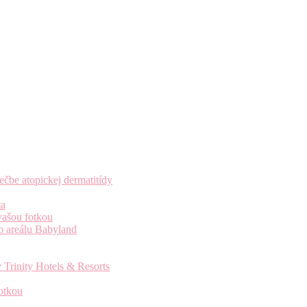
čbe atopickej dermatitídy
ta
vašou fotkou
o areálu Babyland
 Trinity Hotels & Resorts
otkou