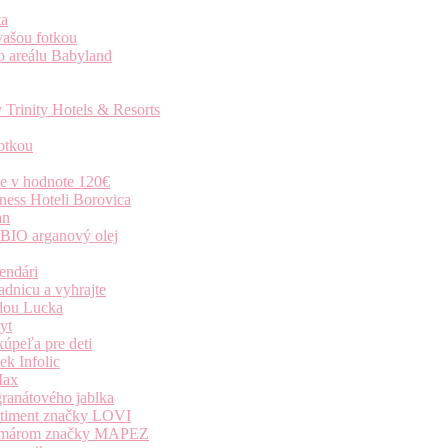
ta
vašou fotkou
o areálu Babyland
 Trinity Hotels & Resorts
otkou
ie v hodnote 120€
ness Hoteli Borovica
an
 BIO arganový olej
endári
dnicu a vyhrajte
dou Lucka
yt
úpeľa pre deti
k Infolic
Max
granátového jablka
ortiment značky LOVI
i komárom značky MAPEZ