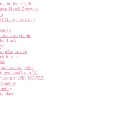
ie v hodnote 120€
ness Hoteli Borovica
an
 BIO arganový olej
endári
dnicu a vyhrajte
dou Lucka
yt
úpeľa pre deti
k Infolic
Max
granátového jablka
ortiment značky LOVI
i komárom značky MAPEZ
kozmetiky
zmetiky
ne vlasy