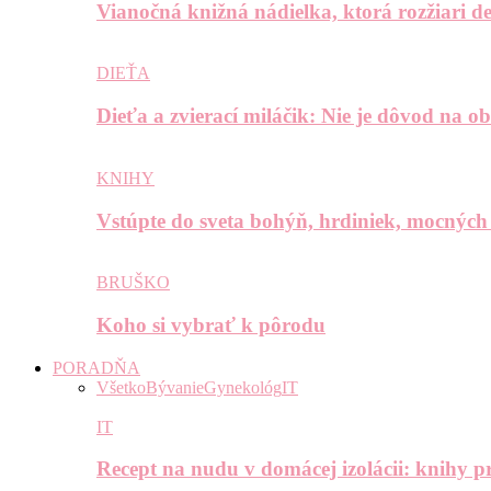
Vianočná knižná nádielka, ktorá rozžiari de
DIEŤA
Dieťa a zvierací miláčik: Nie je dôvod na o
KNIHY
Vstúpte do sveta bohýň, hrdiniek, mocných
BRUŠKO
Koho si vybrať k pôrodu
PORADŇA
Všetko
Bývanie
Gynekológ
IT
IT
Recept na nudu v domácej izolácii: knihy pr