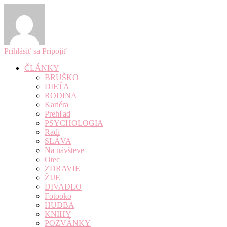
Prihlásiť sa
Pripojiť
ČLÁNKY
BRUŠKO
DIEŤA
RODINA
Kariéra
Prehľad
PSYCHOLOGIA
Radí
SLÁVA
Na návšteve
Otec
ZDRAVIE
ŽIJE
DIVADLO
Fotooko
HUDBA
KNIHY
POZVÁNKY