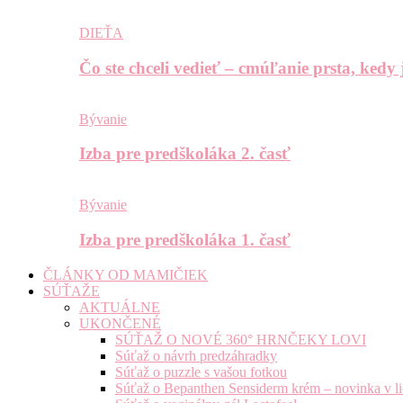
DIEŤA
Čo ste chceli vedieť – cmúľanie prsta, kedy
Bývanie
Izba pre predškoláka 2. časť
Bývanie
Izba pre predškoláka 1. časť
ČLÁNKY OD MAMIČIEK
SÚŤAŽE
AKTUÁLNE
UKONČENÉ
SÚŤAŽ O NOVÉ 360° HRNČEKY LOVI
Súťaž o návrh predzáhradky
Súťaž o puzzle s vašou fotkou
Súťaž o Bepanthen Sensiderm krém – novinka v lie