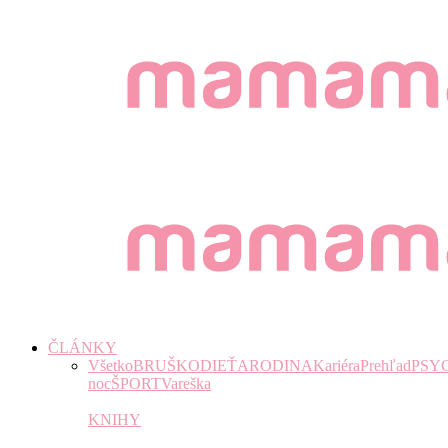
ČLÁNKY
Všetko
BRUŠKO
DIEŤA
RODINA
Kariéra
Prehľad
PSY
noc
ŠPORT
Vareška
KNIHY