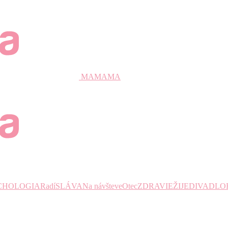
MAMAMA
CHOLOGIA
Radí
SLÁVA
Na návšteve
Otec
ZDRAVIE
ŽIJE
DIVADLO