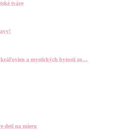
tské tváre
bavy!
 kráľovien a mystických bytostí zo…
e deti na mieru