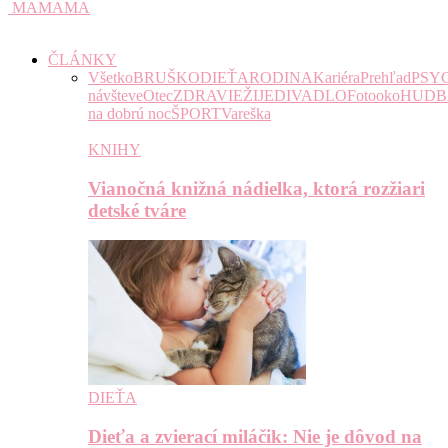
MAMAMA
ČLÁNKY
Všetko
BRUŠKO
DIEŤA
RODINA
Kariéra
Prehľad
PSY
návšteve
Otec
ZDRAVIE
ŽIJE
DIVADLO
Fotooko
HUDB
na dobrú noc
ŠPORT
Vareška
KNIHY
Vianočná knižná nádielka, ktorá rozžiari
detské tváre
DIEŤA
Dieťa a zvierací miláčik: Nie je dôvod na