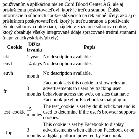
používaním a aplikáciou nielen Cord Blood Center AG, ale aj
príslušnému poskytovateľovi, ktorý je treťou stranou. Ďalšie
informácie o súboroch cookie slúžiacich na reklamné účely, ako aj o
príslušnom poskytovateľovi, ktorý je treťou stranou a používanie
týchto súborov cookie riadi, nájdete v zozname súborov cookie,
ktorý obsahuje všetky integrované údaje spracované tretími stranami
(napr. značky/skripty/pixely).
Dĺžka
Cookie
Popis
trvania
ckf
1 year
No description available.
euvf
14 days
No description available.
1
euvh
No description available.
month
Facebook sets this cookie to show relevant
3
advertisements to users by tracking user
fr
months
behaviour across the web, on sites that have
Facebook pixel or Facebook social plugin.
The test_cookie is set by doubleclick.net and is
15
test_cookie
used to determine if the user's browser supports
minutes
cookies.
This cookie is set by Facebook to display
3
advertisements when either on Facebook or on
_fbp
months
a digital platform powered by Facebook