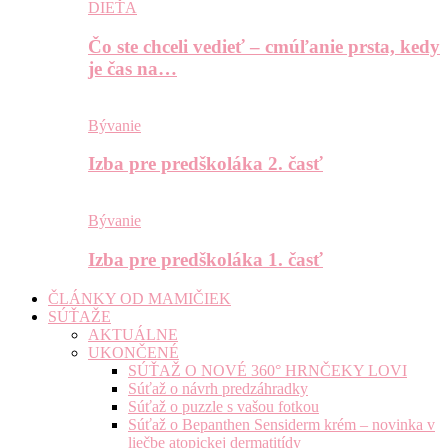
DIEŤA
Čo ste chceli vedieť – cmúľanie prsta, kedy
je čas na…
Bývanie
Izba pre predškoláka 2. časť
Bývanie
Izba pre predškoláka 1. časť
ČLÁNKY OD MAMIČIEK
SÚŤAŽE
AKTUÁLNE
UKONČENÉ
SÚŤAŽ O NOVÉ 360° HRNČEKY LOVI
Súťaž o návrh predzáhradky
Súťaž o puzzle s vašou fotkou
Súťaž o Bepanthen Sensiderm krém – novinka v
liečbe atopickej dermatitídy