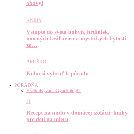
obavy!
KNIHY
Vstúpte do sveta bohýň, hrdiniek,
mocných kráľovien a mystických bytostí
zo…
BRUŠKO
Koho si vybrať k pôrodu
PORADŇA
Všetko
Bývanie
Gynekológ
IT
IT
Recept na nudu v domácej izolácii: knihy
pre deti na mieru