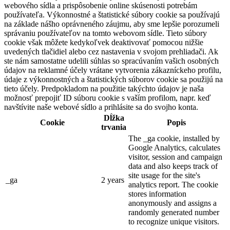
webového sídla a prispôsobenie online skúsenosti potrebám
používateľa. Výkonnostné a štatistické súbory cookie sa používajú
na základe nášho oprávneného záujmu, aby sme lepšie porozumeli
správaniu používateľov na tomto webovom sídle. Tieto súbory
cookie však môžete kedykoľvek deaktivovať pomocou nižšie
uvedených tlačidiel alebo cez nastavenia v svojom prehliadači. Ak
ste nám samostatne udelili súhlas so spracúvaním vašich osobných
údajov na reklamné účely vrátane vytvorenia zákazníckeho profilu,
údaje z výkonnostných a štatistických súborov cookie sa použijú na
tieto účely. Predpokladom na použitie takýchto údajov je naša
možnosť prepojiť ID súboru cookie s vaším profilom, napr. keď
navštívite naše webové sídlo a prihlásite sa do svojho konta.
Dĺžka
Cookie
Popis
trvania
The _ga cookie, installed by
Google Analytics, calculates
visitor, session and campaign
data and also keeps track of
site usage for the site's
_ga
2 years
analytics report. The cookie
stores information
anonymously and assigns a
randomly generated number
to recognize unique visitors.