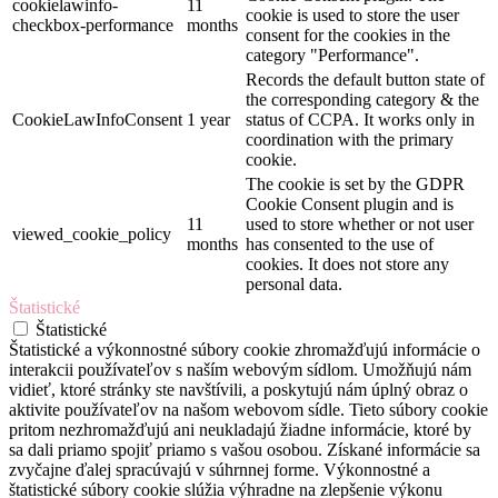
cookielawinfo-
11
cookie is used to store the user
checkbox-performance
months
consent for the cookies in the
category "Performance".
Records the default button state of
the corresponding category & the
CookieLawInfoConsent
1 year
status of CCPA. It works only in
coordination with the primary
cookie.
The cookie is set by the GDPR
Cookie Consent plugin and is
11
used to store whether or not user
viewed_cookie_policy
months
has consented to the use of
cookies. It does not store any
personal data.
Štatistické
Štatistické
Štatistické a výkonnostné súbory cookie zhromažďujú informácie o
interakcii používateľov s naším webovým sídlom. Umožňujú nám
vidieť, ktoré stránky ste navštívili, a poskytujú nám úplný obraz o
aktivite používateľov na našom webovom sídle. Tieto súbory cookie
pritom nezhromažďujú ani neukladajú žiadne informácie, ktoré by
sa dali priamo spojiť priamo s vašou osobou. Získané informácie sa
zvyčajne ďalej spracúvajú v súhrnnej forme. Výkonnostné a
štatistické súbory cookie slúžia výhradne na zlepšenie výkonu