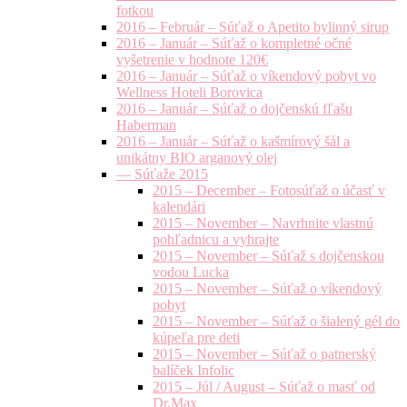
fotkou
2016 – Február – Súťaž o Apetito bylinný sirup
2016 – Január – Súťaž o kompletné očné
vyšetrenie v hodnote 120€
2016 – Január – Súťaž o víkendový pobyt vo
Wellness Hoteli Borovica
2016 – Január – Súťaž o dojčenskú fľašu
Haberman
2016 – Január – Súťaž o kašmírový šál a
unikátny BIO arganový olej
— Súťaže 2015
2015 – December – Fotosúťaž o účasť v
kalendári
2015 – November – Navrhnite vlastnú
pohľadnicu a vyhrajte
2015 – November – Súťaž s dojčenskou
vodou Lucka
2015 – November – Súťaž o víkendový
pobyt
2015 – November – Súťaž o šialený gél do
kúpeľa pre deti
2015 – November – Súťaž o patnerský
balíček Infolic
2015 – Júl / August – Súťaž o masť od
Dr.Max