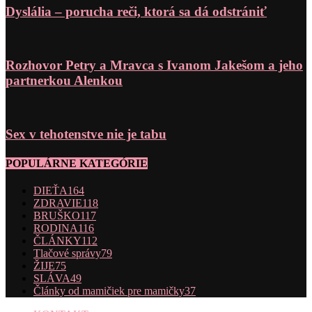
Dyslália – porucha reči, ktorá sa dá odstrániť
Rozhovor Petry a Mravca s Ivanom Jakešom a jeho
partnerkou Alenkou
Sex v tehotenstve nie je tabu
POPULÁRNE KATEGÓRIE
DIEŤA
164
ZDRAVIE
118
BRUŠKO
117
RODINA
116
ČLÁNKY
112
Tlačové správy
79
ŽIJE
75
SLÁVA
49
Články od mamičiek pre mamičky
37