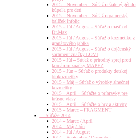
2015 – November – Súťaž o šialený gél do
kúpeľa pre deti
2015 – November – Súťaž o patnerský
balíček Infolic
2015 – Júl / August – Súťaž o masť od
Dr.Max
2015 – Júl / August – Súťaž o kozmetiku z
granátového jablka
2015 – Júl / August – Súťaž o dojčenský
sortiment značky LOVI
2015 – Júl – Súťaž o prírodný sprej proti
komárom značky MAPEZ
2015 – Jún – Súťaž o produkty detskej
biokozmetiky
2015 – Máj – Súťaž o výrobky slnečnej
kozmetiky
2015 – Apríl – Súťažte o prípravky pre
krásne vlasy
2015 – Apríl – Súťažte o hry a aktivity
2015 – Marec – FRAGMENT
— Súťaže 2014
2014 – Marec / Apríl
2014 – Máj / Jún
2014 – Júl / August
2014 – September / December