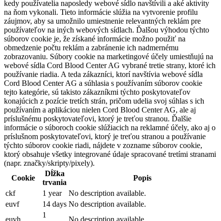
kedy používatelia naposledy webové sídlo navštívili a aké aktivity
na ňom vykonali. Tieto informácie slúžia na vytvorenie profilu
záujmov, aby sa umožnilo umiestnenie relevantných reklám pre
používateľov na iných webových sídlach. Ďalšou výhodou týchto
súborov cookie je, že získané informácie možno použiť na
obmedzenie počtu reklám a zabránenie ich nadmernému
zobrazovaniu. Súbory cookie na marketingové účely umiestňujú na
webové sídla Cord Blood Center AG vybrané tretie strany, ktoré ich
používanie riadia. A teda zákazníci, ktorí navštívia webové sídla
Cord Blood Center AG a súhlasia s používaním súborov cookie
tejto kategórie, sú takisto zákazníkmi týchto poskytovateľov
konajúcich z pozície tretích strán, pričom udelia svoj súhlas s ich
používaním a aplikáciou nielen Cord Blood Center AG, ale aj
príslušnému poskytovateľovi, ktorý je treťou stranou. Ďalšie
informácie o súboroch cookie slúžiacich na reklamné účely, ako aj o
príslušnom poskytovateľovi, ktorý je treťou stranou a používanie
týchto súborov cookie riadi, nájdete v zozname súborov cookie,
ktorý obsahuje všetky integrované údaje spracované tretími stranami
(napr. značky/skripty/pixely).
Dĺžka
Cookie
Popis
trvania
ckf
1 year
No description available.
euvf
14 days
No description available.
1
euvh
No description available.