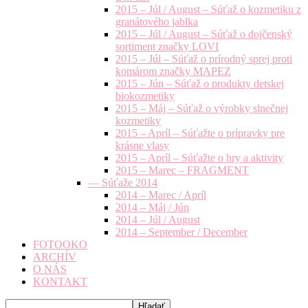
2015 – Júl / August – Súťaž o kozmetiku z
granátového jablka
2015 – Júl / August – Súťaž o dojčenský
sortiment značky LOVI
2015 – Júl – Súťaž o prírodný sprej proti
komárom značky MAPEZ
2015 – Jún – Súťaž o produkty detskej
biokozmetiky
2015 – Máj – Súťaž o výrobky slnečnej
kozmetiky
2015 – Apríl – Súťažte o prípravky pre
krásne vlasy
2015 – Apríl – Súťažte o hry a aktivity
2015 – Marec – FRAGMENT
— Súťaže 2014
2014 – Marec / Apríl
2014 – Máj / Jún
2014 – Júl / August
2014 – September / December
FOTOOKO
ARCHÍV
O NÁS
KONTAKT