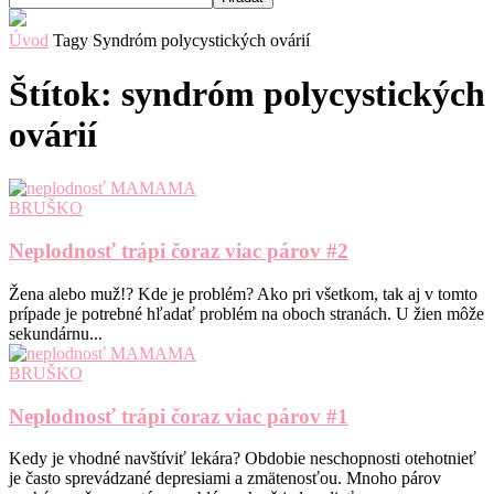
Úvod
Tagy
Syndróm polycystických ovárií
Štítok: syndróm polycystických
ovárií
BRUŠKO
Neplodnosť trápi čoraz viac párov #2
Žena alebo muž!? Kde je problém? Ako pri všetkom, tak aj v tomto
prípade je potrebné hľadať problém na oboch stranách. U žien môže
sekundárnu...
BRUŠKO
Neplodnosť trápi čoraz viac párov #1
Kedy je vhodné navštíviť lekára? Obdobie neschopnosti otehotnieť
je často sprevádzané depresiami a zmätenosťou. Mnoho párov