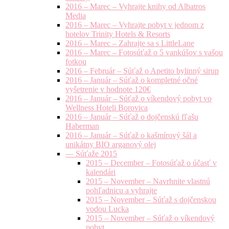
2016 – Marec – Vyhrajte knihy od Albatros
Media
2016 – Marec – Vyhrajte pobyt v jednom z
hotelov Trinity Hotels & Resorts
2016 – Marec – Zahrajte sa s LittleLane
2016 – Marec – Fotosúťaž o 5 vankúšov s vašou
fotkou
2016 – Február – Súťaž o Apetito bylinný sirup
2016 – Január – Súťaž o kompletné očné
vyšetrenie v hodnote 120€
2016 – Január – Súťaž o víkendový pobyt vo
Wellness Hoteli Borovica
2016 – Január – Súťaž o dojčenskú fľašu
Haberman
2016 – Január – Súťaž o kašmírový šál a
unikátny BIO arganový olej
— Súťaže 2015
2015 – December – Fotosúťaž o účasť v
kalendári
2015 – November – Navrhnite vlastnú
pohľadnicu a vyhrajte
2015 – November – Súťaž s dojčenskou
vodou Lucka
2015 – November – Súťaž o víkendový
pobyt