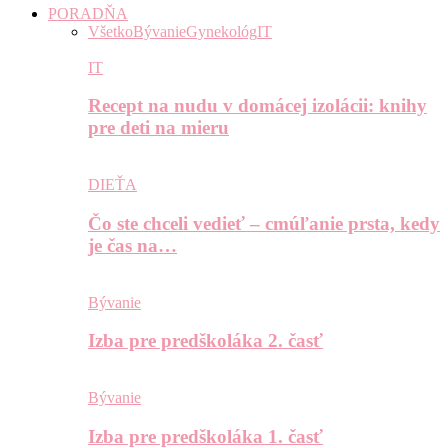
PORADŇA
Všetko
Bývanie
Gynekológ
IT
IT
Recept na nudu v domácej izolácii: knihy
pre deti na mieru
DIEŤA
Čo ste chceli vedieť – cmúľanie prsta, kedy
je čas na…
Bývanie
Izba pre predškoláka 2. časť
Bývanie
Izba pre predškoláka 1. časť