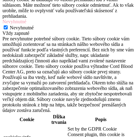
súhlasom. Máte možnosť tieto súbory cookie odmietnuť. Ak to však
urobíte, môže to ovplyvniť vašu používateľskú skúsenosť z
prehliadania.
Nevyhnutné
Nevyhnutné
Vždy zapnuté
Pre nevyhnutne potrebné súbory cookie. Tieto súbory cookie vám
umožňujú zorientovať sa na stránkach nášho webového sídla a
používať funkcie podľa vlastných preferencií. Bez nich by sme vám
nedokázali zabezpečiť základné služby, napr. ukladanie
predchádzajúcej činnosti ako napríklad vami zvolené nastavenie
súborov cookie. Tieto súbory cookie používa výhradne Cord Blood
Center AG, preto sa označujú ako súbory cookie prvej strany.
Používajú sa iba vtedy, keď naše webové sídlo navštívite, a
zvyčajne sa vymažú po zatvorení prehliadača. Okrem toho slúžia na
zabezpečenie optimalizovaného zobrazenia webového sídla, ak naň
vstupujete z mobilného zariadenia, aby ste zbytočne nespotrebovali
veľký objem dát. Súbory cookie navyše zjednodušujú zmenu
protokolu stránok z http na https, takže bezpečnosť prenášaných
údajov zostáva zaručená.
Dĺžka
Cookie
Popis
trvania
Set by the GDPR Cookie
Consent plugin, this cookie is