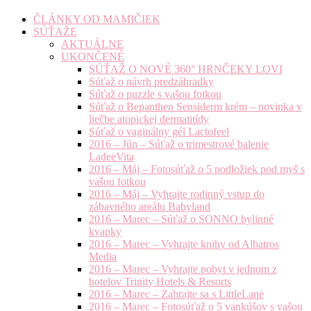
ČLÁNKY OD MAMIČIEK
SÚŤAŽE
AKTUÁLNE
UKONČENÉ
SÚŤAŽ O NOVÉ 360° HRNČEKY LOVI
Súťaž o návrh predzáhradky
Súťaž o puzzle s vašou fotkou
Súťaž o Bepanthen Sensiderm krém – novinka v
liečbe atopickej dermatitídy
Súťaž o vaginálny gél Lactofeel
2016 – Jún – Súťaž o trimestrové balenie
LadeeVita
2016 – Máj – Fotosúťaž o 5 podložiek pod myš s
vašou fotkou
2016 – Máj – Vyhrajte rodinný vstup do
zábavného areálu Babyland
2016 – Marec – Súťaž o SONNO bylinné
kvapky
2016 – Marec – Vyhrajte knihy od Albatros
Media
2016 – Marec – Vyhrajte pobyt v jednom z
hotelov Trinity Hotels & Resorts
2016 – Marec – Zahrajte sa s LittleLane
2016 – Marec – Fotosúťaž o 5 vankúšov s vašou