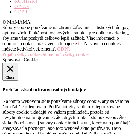
KONTAKT
O NÁS
GDPR
© MAMAMA
Súbory cookie používame na zhromažďovanie štatistických údajov,
optimalizáciu funkčnosti webových stránok a pre online marketing,
aby sme vám poskytli celkovo lepší zážitok. Viac informácií o
súboroch cookie a nastaveniach nájdete
tu
. Nastavenia cookies
môžete kedykoľvek zmeniť.
GDPR
.
Prijať všetky cookie
Odmietnuť všetky cookie
Spravovať Cookies
Close
Prehľad zásad ochrany osobných údajov
Na tomto webovom sídle používame súbory cookie, aby sa vám na
ňom ľahšie orientovalo. Podľa potreby sa tieto kategorizované
súbory cookie ukladajú vo vašom prehliadači, pretože sú
nevyhnutné na fungovanie základných funkcií stránok webového
sídla. Používame aj súbory cookie tretích strán, ktoré nám pomáhajú
analyzovať a pochopiť, ako toto webové sídlo používate. Tieto
súbory cookie sa ukladajú vo vašom prehliadači iba s vaším