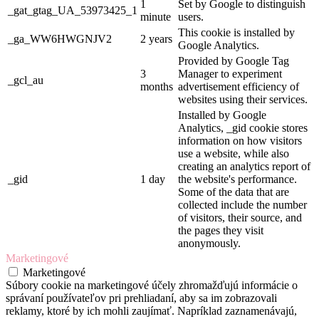
1
Set by Google to distinguish
_gat_gtag_UA_53973425_1
minute
users.
This cookie is installed by
_ga_WW6HWGNJV2
2 years
Google Analytics.
Provided by Google Tag
3
Manager to experiment
_gcl_au
months
advertisement efficiency of
websites using their services.
Installed by Google
Analytics, _gid cookie stores
information on how visitors
use a website, while also
creating an analytics report of
_gid
1 day
the website's performance.
Some of the data that are
collected include the number
of visitors, their source, and
the pages they visit
anonymously.
Marketingové
Marketingové
Súbory cookie na marketingové účely zhromažďujú informácie o
správaní používateľov pri prehliadaní, aby sa im zobrazovali
reklamy, ktoré by ich mohli zaujímať. Napríklad zaznamenávajú,