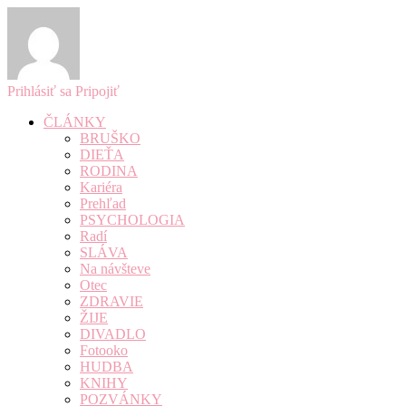
Prihlásiť sa
Pripojiť
ČLÁNKY
BRUŠKO
DIEŤA
RODINA
Kariéra
Prehľad
PSYCHOLOGIA
Radí
SLÁVA
Na návšteve
Otec
ZDRAVIE
ŽIJE
DIVADLO
Fotooko
HUDBA
KNIHY
POZVÁNKY