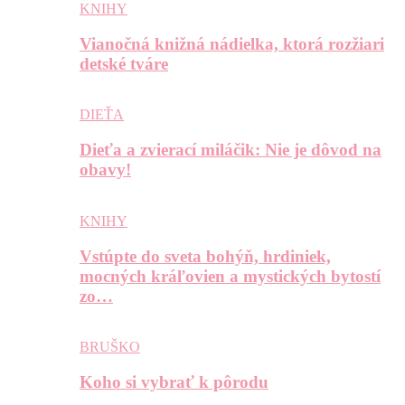
KNIHY
Vianočná knižná nádielka, ktorá rozžiari
detské tváre
DIEŤA
Dieťa a zvierací miláčik: Nie je dôvod na
obavy!
KNIHY
Vstúpte do sveta bohýň, hrdiniek,
mocných kráľovien a mystických bytostí
zo…
BRUŠKO
Koho si vybrať k pôrodu