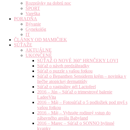
Rozprávky na dobrú noc
ŠPORT
Vareška
PORADŇA
Bývanie
Gynekológ
IT
ČLÁNKY OD MAMIČIEK
SÚŤAŽE
AKTUÁLNE
UKONČENÉ
SÚŤAŽ O NOVÉ 360° HRNČEKY LOVI
Súťaž o návrh predzáhradky
Súťaž o puzzle s vašou fotkou
Súťaž o Bepanthen Sensiderm krém – novinka v
liečbe atopickej dermatitídy
Súťaž o vaginálny gél Lactofeel
2016 – Jún – Súťaž o trimestrové balenie
LadeeVita
2016 – Máj – Fotosúťaž o 5 podložiek pod myš s
vašou fotkou
2016 – Máj – Vyhrajte rodinný vstup do
zábavného areálu Babyland
2016 – Marec – Súťaž o SONNO bylinné
kvapky