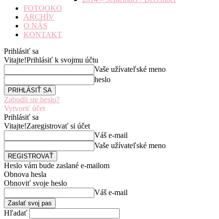
FOTOOKO
ARCHÍV
O NÁS
KONTAKT
Prihlásiť sa
Vitajte!
Prihlásiť k svojmu účtu
Vaše užívateľské meno
heslo
Zabudli ste heslo?
Vytvoriť účet
Prihlásiť sa
Vitajte!
Zaregistrovať si účet
Váš e-mail
Vaše užívateľské meno
Heslo vám bude zaslané e-mailom
Obnova hesla
Obnoviť svoje heslo
Váš e-mail
Hľadať