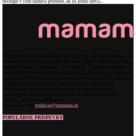
nechápe v čom nastáva problém, ak už jedno dieťa...
MAMAMA je určená primárne pre mamičky, súčasné aj budúce, ale
svojimi témami sa nesústreďuje iba na ne. Vďaka svojmu rozsahu a
pestrému obsahu je zaujímavý pre všetkých. Čitateľky a čitatelia v
MAMAMA nachádzajú nielen témy o zdraví dieťaťa, jeho výžive a
starostlivosti. Väčšina článkov sa venuje životnému štýlu, potrebám
a záujmom modernej rodiny: rozhovorom so zaujímavými
osobnosťami, praktickému poradenstvo z rôznych oblastí,
rodinnému rozpočtu, móde, kozmetike, voľnému času, zábave,
kultúre… a mnohému ďalšiemu.
Kontaktujte nás:
redakcia@mamama.sk
POPULÁRNE PRÍSPEVKY