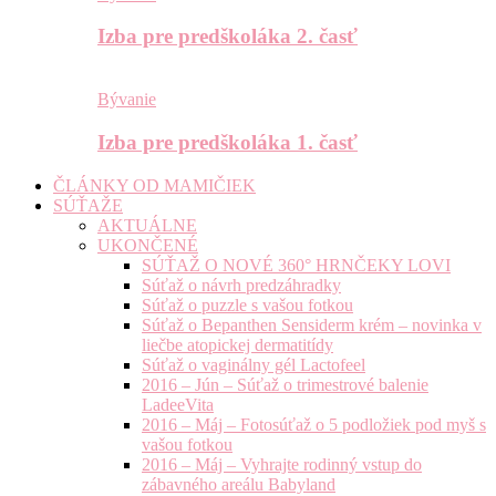
Izba pre predškoláka 2. časť
Bývanie
Izba pre predškoláka 1. časť
ČLÁNKY OD MAMIČIEK
SÚŤAŽE
AKTUÁLNE
UKONČENÉ
SÚŤAŽ O NOVÉ 360° HRNČEKY LOVI
Súťaž o návrh predzáhradky
Súťaž o puzzle s vašou fotkou
Súťaž o Bepanthen Sensiderm krém – novinka v
liečbe atopickej dermatitídy
Súťaž o vaginálny gél Lactofeel
2016 – Jún – Súťaž o trimestrové balenie
LadeeVita
2016 – Máj – Fotosúťaž o 5 podložiek pod myš s
vašou fotkou
2016 – Máj – Vyhrajte rodinný vstup do
zábavného areálu Babyland