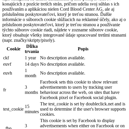
konajúcich z pozície tretích strán, pričom udelia svoj súhlas s ich
používaním a aplikáciou nielen Cord Blood Center AG, ale aj
príslušnému poskytovateľovi, ktorý je treťou stranou. Ďalšie
informácie o súboroch cookie slúžiacich na reklamné účely, ako aj o
príslušnom poskytovateľovi, ktorý je treťou stranou a používanie
týchto súborov cookie riadi, nájdete v zozname súborov cookie,
ktorý obsahuje všetky integrované údaje spracované tretími stranami
(napr. značky/skripty/pixely).
Dĺžka
Cookie
Popis
trvania
ckf
1 year
No description available.
euvf
14 days
No description available.
1
euvh
No description available.
month
Facebook sets this cookie to show relevant
3
advertisements to users by tracking user
fr
months
behaviour across the web, on sites that have
Facebook pixel or Facebook social plugin.
The test_cookie is set by doubleclick.net and is
15
test_cookie
used to determine if the user's browser supports
minutes
cookies.
This cookie is set by Facebook to display
3
advertisements when either on Facebook or on
_fbp