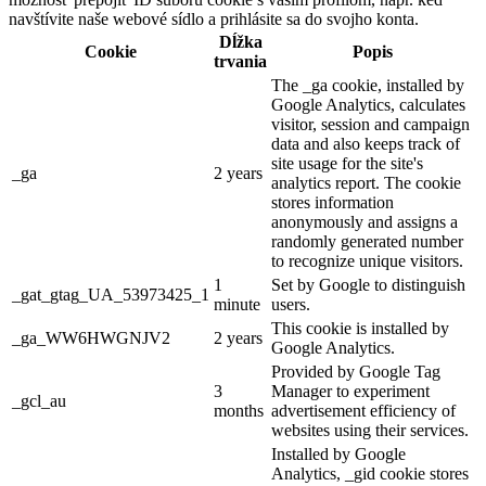
navštívite naše webové sídlo a prihlásite sa do svojho konta.
Dĺžka
Cookie
Popis
trvania
The _ga cookie, installed by
Google Analytics, calculates
visitor, session and campaign
data and also keeps track of
site usage for the site's
_ga
2 years
analytics report. The cookie
stores information
anonymously and assigns a
randomly generated number
to recognize unique visitors.
1
Set by Google to distinguish
_gat_gtag_UA_53973425_1
minute
users.
This cookie is installed by
_ga_WW6HWGNJV2
2 years
Google Analytics.
Provided by Google Tag
3
Manager to experiment
_gcl_au
months
advertisement efficiency of
websites using their services.
Installed by Google
Analytics, _gid cookie stores