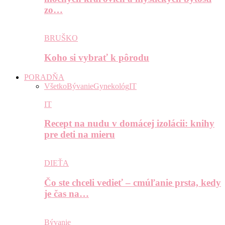
zo…
BRUŠKO
Koho si vybrať k pôrodu
PORADŇA
Všetko
Bývanie
Gynekológ
IT
IT
Recept na nudu v domácej izolácii: knihy
pre deti na mieru
DIEŤA
Čo ste chceli vedieť – cmúľanie prsta, kedy
je čas na…
Bývanie