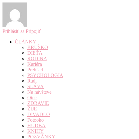
Prihlásiť sa
Pripojiť
ČLÁNKY
BRUŠKO
DIEŤA
RODINA
Kariéra
Prehľad
PSYCHOLOGIA
Radí
SLÁVA
Na návšteve
Otec
ZDRAVIE
ŽIJE
DIVADLO
Fotooko
HUDBA
KNIHY
POZVÁNKY