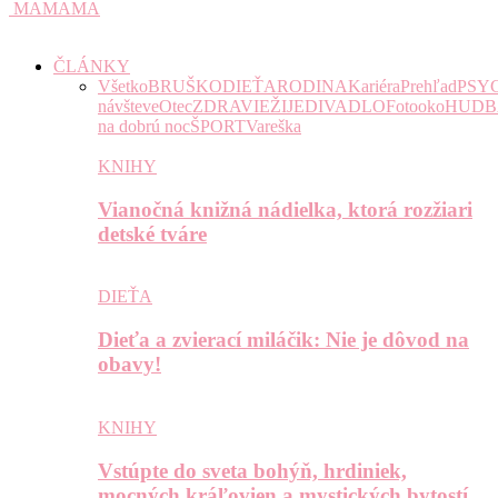
MAMAMA
ČLÁNKY
Všetko
BRUŠKO
DIEŤA
RODINA
Kariéra
Prehľad
PSY
návšteve
Otec
ZDRAVIE
ŽIJE
DIVADLO
Fotooko
HUDB
na dobrú noc
ŠPORT
Vareška
KNIHY
Vianočná knižná nádielka, ktorá rozžiari
detské tváre
DIEŤA
Dieťa a zvierací miláčik: Nie je dôvod na
obavy!
KNIHY
Vstúpte do sveta bohýň, hrdiniek,
mocných kráľovien a mystických bytostí