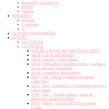
Rozprávky na dobrú noc
ŠPORT
Vareška
PORADŇA
Bývanie
Gynekológ
IT
ČLÁNKY OD MAMIČIEK
SÚŤAŽE
AKTUÁLNE
UKONČENÉ
SÚŤAŽ O NOVÉ 360° HRNČEKY LOVI
Súťaž o návrh predzáhradky
Súťaž o puzzle s vašou fotkou
Súťaž o Bepanthen Sensiderm krém – novinka v
liečbe atopickej dermatitídy
Súťaž o vaginálny gél Lactofeel
2016 – Jún – Súťaž o trimestrové balenie
LadeeVita
2016 – Máj – Fotosúťaž o 5 podložiek pod myš s
vašou fotkou
2016 – Máj – Vyhrajte rodinný vstup do
zábavného areálu Babyland
2016 – Marec – Súťaž o SONNO bylinné
kvapky