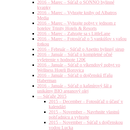
2016 – Marec – Súťaž o SONNO bylinné
kvapky
2016 – Marec – Vyhrajte knihy od Albatros
Media
2016 – Marec – Vyhrajte pobyt v jednom z
hotelov Trinity Hotels & Resorts
2016 – Marec – Zahrajte sa s LittleLane
2016 – Marec – Fotosúťaž o 5 vankúšov s vašou
fotkou
2016 – Február – Súťaž o Apetito bylinný sirup
2016 – Január – Súťaž o kompletné očné
vyšetrenie v hodnote 120€
2016 – Január – Súťaž o víkendový pobyt vo
Wellness Hoteli Borovica
2016 – Január – Súťaž o dojčenskú fľašu
Haberman
2016 – Január – Súťaž o kašmírový šál a
unikátny BIO arganový olej
— Súťaže 2015
2015 – December – Fotosúťaž o účasť v
kalendári
2015 – November – Navrhnite vlastnú
pohľadnicu a vyhrajte
2015 – November – Súťaž s dojčenskou
vodou Lucka