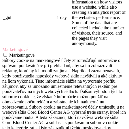
information on how visitors
use a website, while also
creating an analytics report of
_gid
1 day
the website's performance.
Some of the data that are
collected include the number
of visitors, their source, and
the pages they visit
anonymously.
Marketingové
Marketingové
Súbory cookie na marketingové účely zhromažďujú informácie o
správaní používateľov pri prehliadaní, aby sa im zobrazovali
reklamy, ktoré by ich mohli zaujímať. Napríklad zaznamenávajú,
kedy používatelia naposledy webové sídlo navštívili a aké aktivity
na ňom vykonali. Tieto informácie slúžia na vytvorenie profilu
záujmov, aby sa umožnilo umiestnenie relevantných reklám pre
používateľov na iných webových sídlach. Ďalšou výhodou týchto
súborov cookie je, že získané informácie možno použiť na
obmedzenie počtu reklám a zabránenie ich nadmernému
zobrazovaniu. Súbory cookie na marketingové účely umiestňujú na
webové sídla Cord Blood Center AG vybrané tretie strany, ktoré ich
používanie riadia. A teda zákazníci, ktorí navštívia webové sídla
Cord Blood Center AG a súhlasia s používaním súborov cookie
tejto kategórie, sú takisto zákazníkmi týchto poskytovateľov