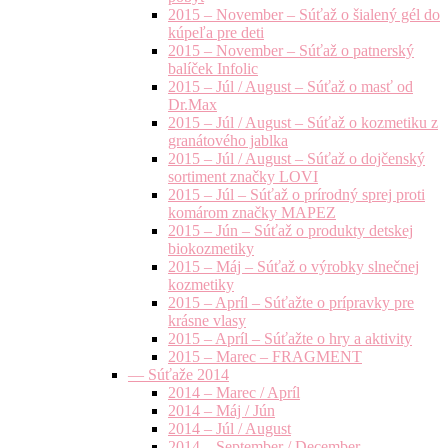
2015 – November – Súťaž o šialený gél do
kúpeľa pre deti
2015 – November – Súťaž o patnerský
balíček Infolic
2015 – Júl / August – Súťaž o masť od
Dr.Max
2015 – Júl / August – Súťaž o kozmetiku z
granátového jablka
2015 – Júl / August – Súťaž o dojčenský
sortiment značky LOVI
2015 – Júl – Súťaž o prírodný sprej proti
komárom značky MAPEZ
2015 – Jún – Súťaž o produkty detskej
biokozmetiky
2015 – Máj – Súťaž o výrobky slnečnej
kozmetiky
2015 – Apríl – Súťažte o prípravky pre
krásne vlasy
2015 – Apríl – Súťažte o hry a aktivity
2015 – Marec – FRAGMENT
— Súťaže 2014
2014 – Marec / Apríl
2014 – Máj / Jún
2014 – Júl / August
2014 – September / December