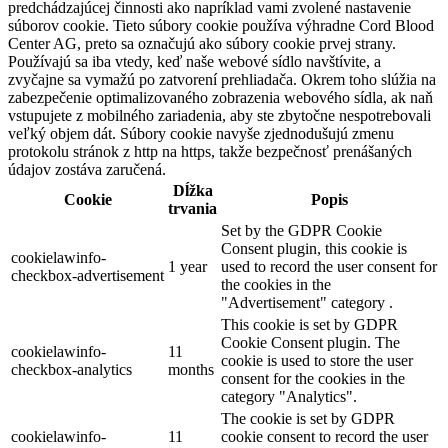
predchádzajúcej činnosti ako napríklad vami zvolené nastavenie
súborov cookie. Tieto súbory cookie používa výhradne Cord Blood
Center AG, preto sa označujú ako súbory cookie prvej strany.
Používajú sa iba vtedy, keď naše webové sídlo navštívite, a
zvyčajne sa vymažú po zatvorení prehliadača. Okrem toho slúžia na
zabezpečenie optimalizovaného zobrazenia webového sídla, ak naň
vstupujete z mobilného zariadenia, aby ste zbytočne nespotrebovali
veľký objem dát. Súbory cookie navyše zjednodušujú zmenu
protokolu stránok z http na https, takže bezpečnosť prenášaných
údajov zostáva zaručená.
Dĺžka
Cookie
Popis
trvania
Set by the GDPR Cookie
Consent plugin, this cookie is
cookielawinfo-
1 year
used to record the user consent for
checkbox-advertisement
the cookies in the
"Advertisement" category .
This cookie is set by GDPR
Cookie Consent plugin. The
cookielawinfo-
11
cookie is used to store the user
checkbox-analytics
months
consent for the cookies in the
category "Analytics".
The cookie is set by GDPR
cookielawinfo-
11
cookie consent to record the user