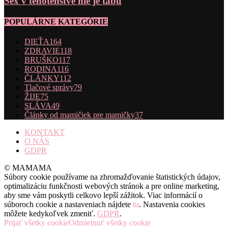
Sex v tehotenstve nie je tabu
POPULÁRNE KATEGÓRIE
DIEŤA
164
ZDRAVIE
118
BRUŠKO
117
RODINA
116
ČLÁNKY
112
Tlačové správy
79
ŽIJE
75
SLÁVA
49
Články od mamičiek pre mamičky
37
KONTAKT
O NÁS
GDPR
© MAMAMA
Súbory cookie používame na zhromažďovanie štatistických údajov,
optimalizáciu funkčnosti webových stránok a pre online marketing,
aby sme vám poskytli celkovo lepší zážitok. Viac informácií o
súboroch cookie a nastaveniach nájdete
tu
. Nastavenia cookies
môžete kedykoľvek zmeniť.
GDPR
.
Prijať všetky cookie
Odmietnuť všetky cookie