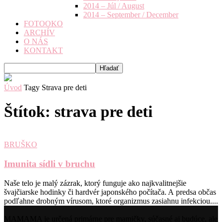
2014 – Júl / August
2014 – September / December
FOTOOKO
ARCHÍV
O NÁS
KONTAKT
Úvod
Tagy
Strava pre deti
Štítok: strava pre deti
BRUŠKO
Imunita sídli v bruchu
Naše telo je malý zázrak, ktorý funguje ako najkvalitnejšie
švajčiarske hodinky či hardvér japonského počítača. A predsa občas
podľahne drobným vírusom, ktoré organizmus zasiahnu infekciou....
MAMAMA je určená primárne pre mamičky, súčasné aj budúce, ale