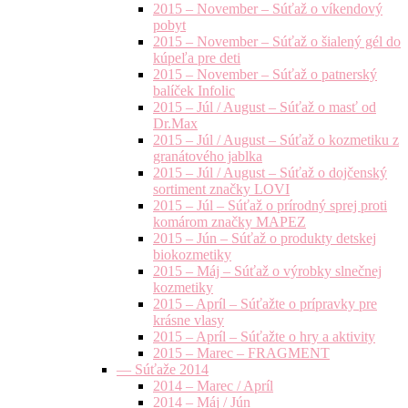
2015 – November – Súťaž o víkendový
pobyt
2015 – November – Súťaž o šialený gél do
kúpeľa pre deti
2015 – November – Súťaž o patnerský
balíček Infolic
2015 – Júl / August – Súťaž o masť od
Dr.Max
2015 – Júl / August – Súťaž o kozmetiku z
granátového jablka
2015 – Júl / August – Súťaž o dojčenský
sortiment značky LOVI
2015 – Júl – Súťaž o prírodný sprej proti
komárom značky MAPEZ
2015 – Jún – Súťaž o produkty detskej
biokozmetiky
2015 – Máj – Súťaž o výrobky slnečnej
kozmetiky
2015 – Apríl – Súťažte o prípravky pre
krásne vlasy
2015 – Apríl – Súťažte o hry a aktivity
2015 – Marec – FRAGMENT
— Súťaže 2014
2014 – Marec / Apríl
2014 – Máj / Jún