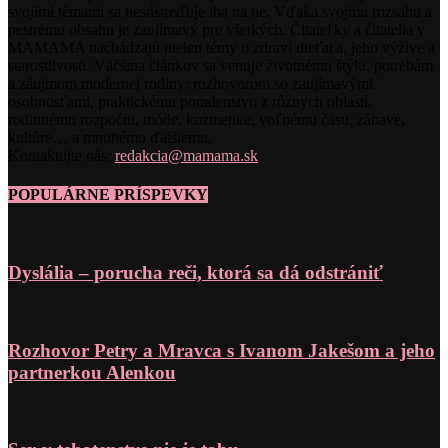
svojimi témami sa nesústreďuje iba na ne. Vďaka svojmu rozsahu a
pestrému obsahu je zaujímavý pre všetkých. Čitateľky a čitatelia v
MAMAMA nachádzajú nielen témy o zdraví dieťaťa, jeho výžive a
starostlivosti. Väčšina článkov sa venuje životnému štýlu, potrebám
a záujmom modernej rodiny: rozhovorom so zaujímavými
osobnosťami, praktickému poradenstvo z rôznych oblastí,
rodinnému rozpočtu, móde, kozmetike, voľnému času, zábave,
kultúre… a mnohému ďalšiemu.
Kontaktujte nás:
redakcia@mamama.sk
POPULÁRNE PRÍSPEVKY
Dyslália – porucha reči, ktorá sa dá odstrániť
Rozhovor Petry a Mravca s Ivanom Jakešom a jeho
partnerkou Alenkou