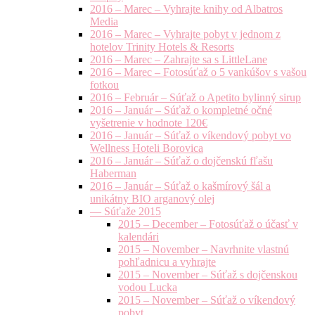
2016 – Marec – Vyhrajte knihy od Albatros
Media
2016 – Marec – Vyhrajte pobyt v jednom z
hotelov Trinity Hotels & Resorts
2016 – Marec – Zahrajte sa s LittleLane
2016 – Marec – Fotosúťaž o 5 vankúšov s vašou
fotkou
2016 – Február – Súťaž o Apetito bylinný sirup
2016 – Január – Súťaž o kompletné očné
vyšetrenie v hodnote 120€
2016 – Január – Súťaž o víkendový pobyt vo
Wellness Hoteli Borovica
2016 – Január – Súťaž o dojčenskú fľašu
Haberman
2016 – Január – Súťaž o kašmírový šál a
unikátny BIO arganový olej
— Súťaže 2015
2015 – December – Fotosúťaž o účasť v
kalendári
2015 – November – Navrhnite vlastnú
pohľadnicu a vyhrajte
2015 – November – Súťaž s dojčenskou
vodou Lucka
2015 – November – Súťaž o víkendový
pobyt