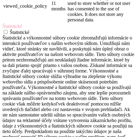
11
used to store whether or not user
viewed_cookie_policy
months
has consented to the use of
cookies. It does not store any
personal data.
Štatistické
Štatistické
Štatistické a výkonnostné súbory cookie zhromažďujú informácie o
interakcii používateľov s naším webovým sídlom. Umožňujú nám
vidieť, ktoré stránky ste navštívili, a poskytujú nám úplný obraz o
aktivite používateľov na našom webovom sídle. Tieto súbory cookie
pritom nezhromažďujú ani neukladajú žiadne informácie, ktoré by
sa dali priamo spojiť priamo s vašou osobou. Získané informácie sa
zvyčajne ďalej spracúvajú v súhrnnej forme. Výkonnostné a
štatistické súbory cookie slúžia výhradne na zlepšenie výkonu
webového sídla a prispôsobenie online skúsenosti potrebám
používateľa. Výkonnostné a štatistické súbory cookie sa používajú
na základe nášho oprávneného záujmu, aby sme lepšie porozumeli
správaniu používateľov na tomto webovom sídle. Tieto súbory
cookie však môžete kedykoľvek deaktivovať pomocou nižšie
uvedených tlačidiel alebo cez nastavenia v svojom prehliadači. Ak
ste nám samostatne udelili súhlas so spracúvaním vašich osobných
údajov na reklamné účely vrátane vytvorenia zákazníckeho profilu,
údaje z výkonnostných a štatistických súborov cookie sa použijú na
tieto účely. Predpokladom na použitie takýchto údajov je naša
možnosť prepojiť ID súboru cookie s vaším profilom, napr. keď