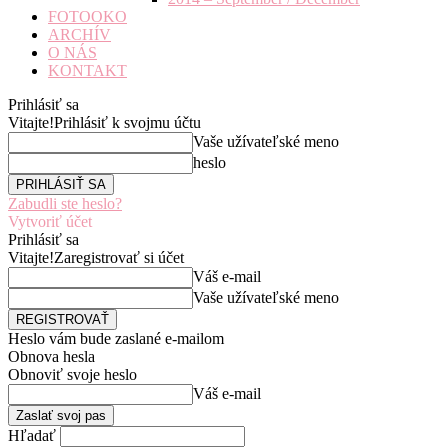
FOTOOKO
ARCHÍV
O NÁS
KONTAKT
Prihlásiť sa
Vitajte!
Prihlásiť k svojmu účtu
Vaše užívateľské meno
heslo
Zabudli ste heslo?
Vytvoriť účet
Prihlásiť sa
Vitajte!
Zaregistrovať si účet
Váš e-mail
Vaše užívateľské meno
Heslo vám bude zaslané e-mailom
Obnova hesla
Obnoviť svoje heslo
Váš e-mail
Hľadať