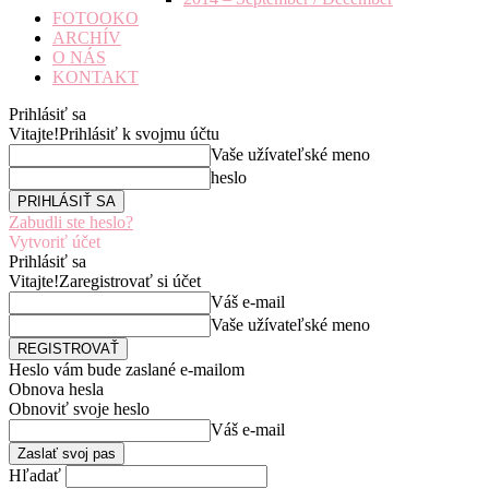
FOTOOKO
ARCHÍV
O NÁS
KONTAKT
Prihlásiť sa
Vitajte!
Prihlásiť k svojmu účtu
Vaše užívateľské meno
heslo
Zabudli ste heslo?
Vytvoriť účet
Prihlásiť sa
Vitajte!
Zaregistrovať si účet
Váš e-mail
Vaše užívateľské meno
Heslo vám bude zaslané e-mailom
Obnova hesla
Obnoviť svoje heslo
Váš e-mail
Hľadať