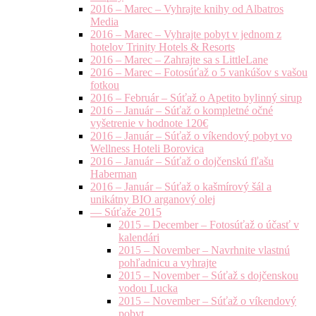
2016 – Marec – Vyhrajte knihy od Albatros
Media
2016 – Marec – Vyhrajte pobyt v jednom z
hotelov Trinity Hotels & Resorts
2016 – Marec – Zahrajte sa s LittleLane
2016 – Marec – Fotosúťaž o 5 vankúšov s vašou
fotkou
2016 – Február – Súťaž o Apetito bylinný sirup
2016 – Január – Súťaž o kompletné očné
vyšetrenie v hodnote 120€
2016 – Január – Súťaž o víkendový pobyt vo
Wellness Hoteli Borovica
2016 – Január – Súťaž o dojčenskú fľašu
Haberman
2016 – Január – Súťaž o kašmírový šál a
unikátny BIO arganový olej
— Súťaže 2015
2015 – December – Fotosúťaž o účasť v
kalendári
2015 – November – Navrhnite vlastnú
pohľadnicu a vyhrajte
2015 – November – Súťaž s dojčenskou
vodou Lucka
2015 – November – Súťaž o víkendový
pobyt