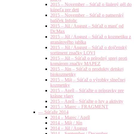
2015 – November – Súťaž o šialený gél do
kúpeľa pre deti
2015 – November – Súťaž o patnerský
balíček Infolic
2015 – Júl / August – Súťaž o masť od
Dr.Max
2015 – Júl / August – Súťaž o kozmetiku z
granátového jablka
2015 – Júl / August – Súťaž o dojčenský
sortiment značky LOVI
2015 – Júl – Súťaž o prírodný sprej proti
komárom značky MAPEZ
2015 – Jún – Súťaž o produkty detskej
biokozmetiky
2015 – Máj – Súťaž o výrobky slnečnej
kozmetiky
2015 – Apríl – Súťažte o prípravky pre
krásne vlasy
2015 – Apríl – Súťažte o hry a aktivity
2015 – Marec – FRAGMENT
— Súťaže 2014
2014 – Marec / Apríl
2014 – Máj / Jún
2014 – Júl / August
2014 – September / December