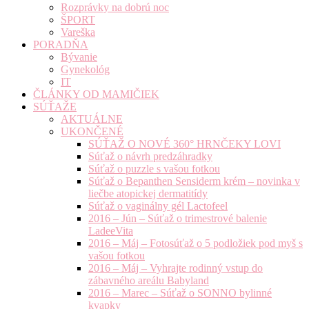
Rozprávky na dobrú noc
ŠPORT
Vareška
PORADŇA
Bývanie
Gynekológ
IT
ČLÁNKY OD MAMIČIEK
SÚŤAŽE
AKTUÁLNE
UKONČENÉ
SÚŤAŽ O NOVÉ 360° HRNČEKY LOVI
Súťaž o návrh predzáhradky
Súťaž o puzzle s vašou fotkou
Súťaž o Bepanthen Sensiderm krém – novinka v
liečbe atopickej dermatitídy
Súťaž o vaginálny gél Lactofeel
2016 – Jún – Súťaž o trimestrové balenie
LadeeVita
2016 – Máj – Fotosúťaž o 5 podložiek pod myš s
vašou fotkou
2016 – Máj – Vyhrajte rodinný vstup do
zábavného areálu Babyland
2016 – Marec – Súťaž o SONNO bylinné
kvapky