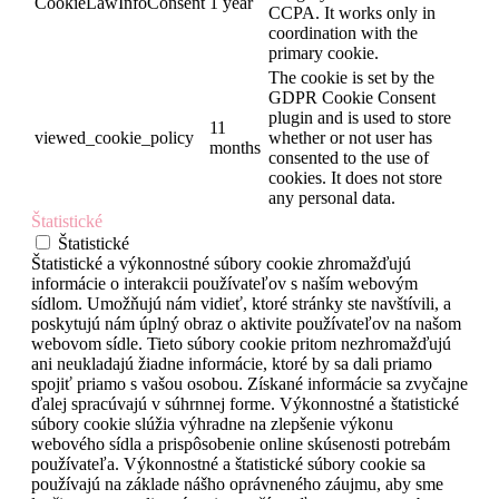
CookieLawInfoConsent
1 year
CCPA. It works only in
coordination with the
primary cookie.
The cookie is set by the
GDPR Cookie Consent
plugin and is used to store
11
viewed_cookie_policy
whether or not user has
months
consented to the use of
cookies. It does not store
any personal data.
Štatistické
Štatistické
Štatistické a výkonnostné súbory cookie zhromažďujú
informácie o interakcii používateľov s naším webovým
sídlom. Umožňujú nám vidieť, ktoré stránky ste navštívili, a
poskytujú nám úplný obraz o aktivite používateľov na našom
webovom sídle. Tieto súbory cookie pritom nezhromažďujú
ani neukladajú žiadne informácie, ktoré by sa dali priamo
spojiť priamo s vašou osobou. Získané informácie sa zvyčajne
ďalej spracúvajú v súhrnnej forme. Výkonnostné a štatistické
súbory cookie slúžia výhradne na zlepšenie výkonu
webového sídla a prispôsobenie online skúsenosti potrebám
používateľa. Výkonnostné a štatistické súbory cookie sa
používajú na základe nášho oprávneného záujmu, aby sme