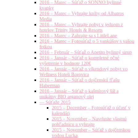
2016 – Marec – Súťaž o SONNO bylinné
kvapky
2016 – Marec – Vyhrajte knihy od Albatros
Media
2016 – Marec – Vyhrajte pobyt v jednom z
hotelov Trinity Hotels & Resorts
2016 – Marec – Zahrajte sa s LittleLane
2016 – Marec – Fotosúťaž o 5 vankúšov s vašou
fotkou
2016 – Február – Súťaž o Apetito bylinný sirup
2016 – Január – Súťaž o kompletné očné
vyšetrenie v hodnote 120€
2016 – Január – Súťaž o víkendový pobyt vo
Wellness Hoteli Borovica
2016 – Január – Súťaž o dojčenskú fľašu
Haberman
2016 – Január – Súťaž o kašmírový šál a
unikátny BIO arganový olej
— Súťaže 2015
2015 – December – Fotosúťaž o účasť v
kalendári
2015 – November – Navrhnite vlastnú
pohľadnicu a vyhrajte
2015 – November – Súťaž s dojčenskou
vodou Lucka