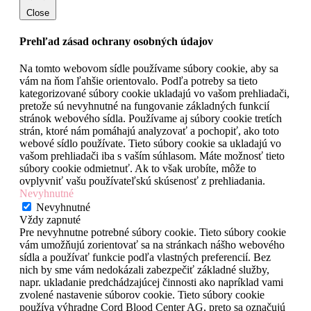
Close
Prehľad zásad ochrany osobných údajov
Na tomto webovom sídle používame súbory cookie, aby sa
vám na ňom ľahšie orientovalo. Podľa potreby sa tieto
kategorizované súbory cookie ukladajú vo vašom prehliadači,
pretože sú nevyhnutné na fungovanie základných funkcií
stránok webového sídla. Používame aj súbory cookie tretích
strán, ktoré nám pomáhajú analyzovať a pochopiť, ako toto
webové sídlo používate. Tieto súbory cookie sa ukladajú vo
vašom prehliadači iba s vaším súhlasom. Máte možnosť tieto
súbory cookie odmietnuť. Ak to však urobíte, môže to
ovplyvniť vašu používateľskú skúsenosť z prehliadania.
Nevyhnutné
Nevyhnutné
Vždy zapnuté
Pre nevyhnutne potrebné súbory cookie. Tieto súbory cookie
vám umožňujú zorientovať sa na stránkach nášho webového
sídla a používať funkcie podľa vlastných preferencií. Bez
nich by sme vám nedokázali zabezpečiť základné služby,
napr. ukladanie predchádzajúcej činnosti ako napríklad vami
zvolené nastavenie súborov cookie. Tieto súbory cookie
používa výhradne Cord Blood Center AG, preto sa označujú