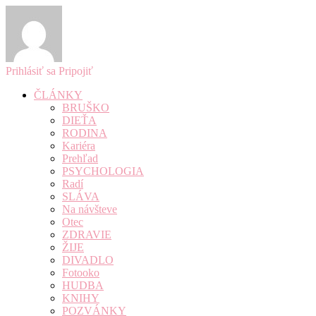
Prihlásiť sa
Pripojiť
ČLÁNKY
BRUŠKO
DIEŤA
RODINA
Kariéra
Prehľad
PSYCHOLOGIA
Radí
SLÁVA
Na návšteve
Otec
ZDRAVIE
ŽIJE
DIVADLO
Fotooko
HUDBA
KNIHY
POZVÁNKY