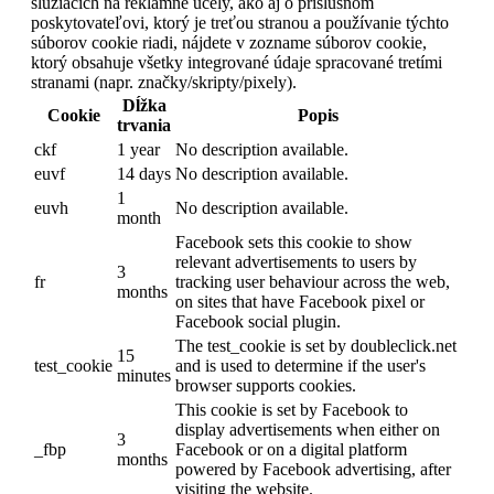
slúžiacich na reklamné účely, ako aj o príslušnom
poskytovateľovi, ktorý je treťou stranou a používanie týchto
súborov cookie riadi, nájdete v zozname súborov cookie,
ktorý obsahuje všetky integrované údaje spracované tretími
stranami (napr. značky/skripty/pixely).
Dĺžka
Cookie
Popis
trvania
ckf
1 year
No description available.
euvf
14 days
No description available.
1
euvh
No description available.
month
Facebook sets this cookie to show
relevant advertisements to users by
3
fr
tracking user behaviour across the web,
months
on sites that have Facebook pixel or
Facebook social plugin.
The test_cookie is set by doubleclick.net
15
test_cookie
and is used to determine if the user's
minutes
browser supports cookies.
This cookie is set by Facebook to
display advertisements when either on
3
_fbp
Facebook or on a digital platform
months
powered by Facebook advertising, after
visiting the website.