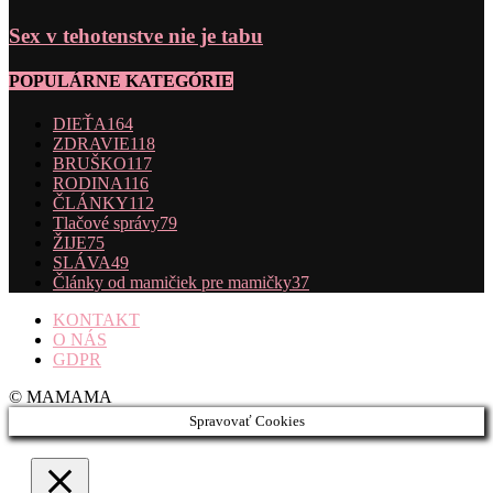
Sex v tehotenstve nie je tabu
POPULÁRNE KATEGÓRIE
DIEŤA
164
ZDRAVIE
118
BRUŠKO
117
RODINA
116
ČLÁNKY
112
Tlačové správy
79
ŽIJE
75
SLÁVA
49
Články od mamičiek pre mamičky
37
KONTAKT
O NÁS
GDPR
© MAMAMA
Spravovať Cookies