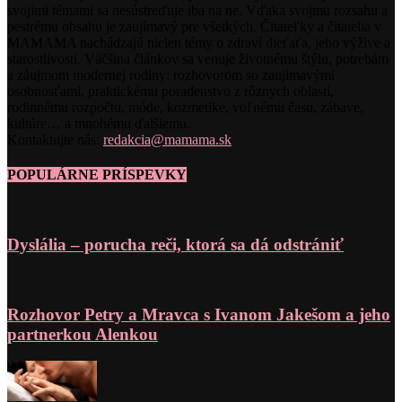
svojimi témami sa nesústreďuje iba na ne. Vďaka svojmu rozsahu a
pestrému obsahu je zaujímavý pre všetkých. Čitateľky a čitatelia v
MAMAMA nachádzajú nielen témy o zdraví dieťaťa, jeho výžive a
starostlivosti. Väčšina článkov sa venuje životnému štýlu, potrebám
a záujmom modernej rodiny: rozhovorom so zaujímavými
osobnosťami, praktickému poradenstvo z rôznych oblastí,
rodinnému rozpočtu, móde, kozmetike, voľnému času, zábave,
kultúre… a mnohému ďalšiemu.
Kontaktujte nás:
redakcia@mamama.sk
POPULÁRNE PRÍSPEVKY
Dyslália – porucha reči, ktorá sa dá odstrániť
Rozhovor Petry a Mravca s Ivanom Jakešom a jeho
partnerkou Alenkou