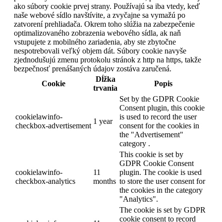
ako súbory cookie prvej strany. Používajú sa iba vtedy, keď
naše webové sídlo navštívite, a zvyčajne sa vymažú po
zatvorení prehliadača. Okrem toho slúžia na zabezpečenie
optimalizovaného zobrazenia webového sídla, ak naň
vstupujete z mobilného zariadenia, aby ste zbytočne
nespotrebovali veľký objem dát. Súbory cookie navyše
zjednodušujú zmenu protokolu stránok z http na https, takže
bezpečnosť prenášaných údajov zostáva zaručená.
Dĺžka
Cookie
Popis
trvania
Set by the GDPR Cookie
Consent plugin, this cookie
cookielawinfo-
is used to record the user
1 year
checkbox-advertisement
consent for the cookies in
the "Advertisement"
category .
This cookie is set by
GDPR Cookie Consent
cookielawinfo-
11
plugin. The cookie is used
checkbox-analytics
months
to store the user consent for
the cookies in the category
"Analytics".
The cookie is set by GDPR
cookie consent to record