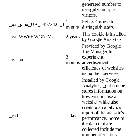
generated number to
recognize unique
visitors.
1
Set by Google to
_gat_gtag_UA_53973425_1
minute
distinguish users.
This cookie is installed
_ga_WW6HWGNJV2
2 years
by Google Analytics.
Provided by Google
Tag Manager to
3
experiment
_gcl_au
months
advertisement
efficiency of websites
using their services.
Installed by Google
Analytics, _gid cookie
stores information on
how visitors use a
website, while also
creating an analytics
report of the website's
_gid
1 day
performance. Some of
the data that are
collected include the
number of visitors,