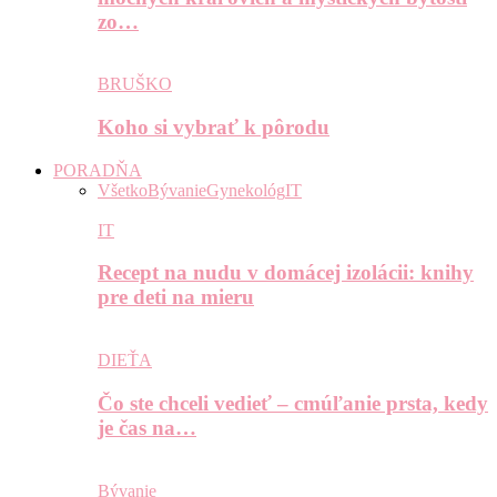
zo…
BRUŠKO
Koho si vybrať k pôrodu
PORADŇA
Všetko
Bývanie
Gynekológ
IT
IT
Recept na nudu v domácej izolácii: knihy
pre deti na mieru
DIEŤA
Čo ste chceli vedieť – cmúľanie prsta, kedy
je čas na…
Bývanie