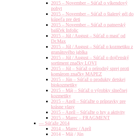
2015 – November – Súťaž o víkendový
pobyt
2015 – November – Súťaž o šialený gél do
kúpeľa pre deti
2015 – November – Súťaž o patnerský
balíček Infolic
2015 – Júl / August – Súťaž o masť od
Dr.Max
2015 – Júl / August – Súťaž o kozmetiku z
granátového jablka
2015 – Júl / August – Súťaž o dojčenský
sortiment značky LOVI
2015 – Júl – Súťaž o prírodný sprej proti
komárom značky MAPEZ
2015 – Jún – Súťaž o produkty detskej
biokozmetiky
2015 – Máj – Súťaž o výrobky slnečnej
kozmetiky
2015 – Apríl – Súťažte o prípravky pre
krásne vlasy
2015 – Apríl – Súťažte o hry a aktivity
2015 – Marec – FRAGMENT
— Súťaže 2014
2014 – Marec / Apríl
2014 – Máj / Jún