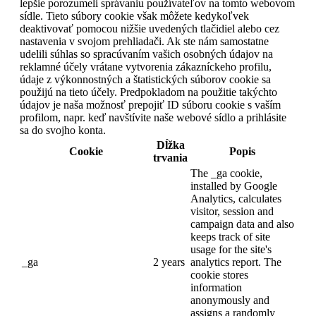
lepšie porozumeli správaniu používateľov na tomto webovom
sídle. Tieto súbory cookie však môžete kedykoľvek
deaktivovať pomocou nižšie uvedených tlačidiel alebo cez
nastavenia v svojom prehliadači. Ak ste nám samostatne
udelili súhlas so spracúvaním vašich osobných údajov na
reklamné účely vrátane vytvorenia zákazníckeho profilu,
údaje z výkonnostných a štatistických súborov cookie sa
použijú na tieto účely. Predpokladom na použitie takýchto
údajov je naša možnosť prepojiť ID súboru cookie s vaším
profilom, napr. keď navštívite naše webové sídlo a prihlásite
sa do svojho konta.
Dĺžka
Cookie
Popis
trvania
The _ga cookie,
installed by Google
Analytics, calculates
visitor, session and
campaign data and also
keeps track of site
usage for the site's
_ga
2 years
analytics report. The
cookie stores
information
anonymously and
assigns a randomly