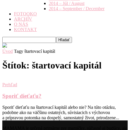
2014 – Júl / August
2014 – September / December
FOTOOKO
ARCHÍV
O NÁS
KONTAKT
Úvod
Tagy
štartovací kapitál
Štítok: štartovací kapitál
Prehľad
Sporiť dieťaťu?
Sporiť dieťaťu na štartovací kapitál alebo nie? Na túto otázku,
podobne ako na väčšinu ostatných, súvisiacich s výchovou
a prípravou potomka na dospelý, samostatný život, prirodzene...
MAMAMA je určená primárne pre mamičky, súčasné aj budúce, ale