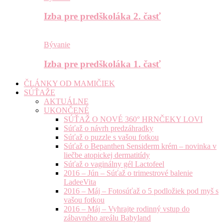
Izba pre predškoláka 2. časť
Bývanie
Izba pre predškoláka 1. časť
ČLÁNKY OD MAMIČIEK
SÚŤAŽE
AKTUÁLNE
UKONČENÉ
SÚŤAŽ O NOVÉ 360° HRNČEKY LOVI
Súťaž o návrh predzáhradky
Súťaž o puzzle s vašou fotkou
Súťaž o Bepanthen Sensiderm krém – novinka v
liečbe atopickej dermatitídy
Súťaž o vaginálny gél Lactofeel
2016 – Jún – Súťaž o trimestrové balenie
LadeeVita
2016 – Máj – Fotosúťaž o 5 podložiek pod myš s
vašou fotkou
2016 – Máj – Vyhrajte rodinný vstup do
zábavného areálu Babyland