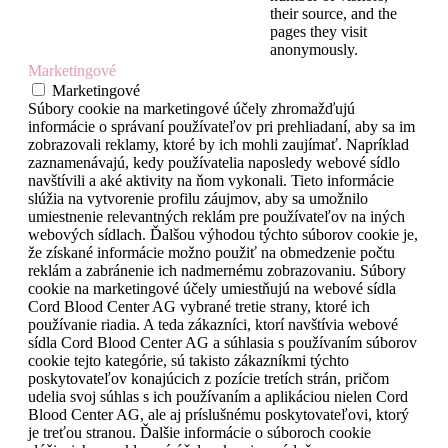
their source, and the
pages they visit
anonymously.
Marketingové
Marketingové
Súbory cookie na marketingové účely zhromažďujú
informácie o správaní používateľov pri prehliadaní, aby sa im
zobrazovali reklamy, ktoré by ich mohli zaujímať. Napríklad
zaznamenávajú, kedy používatelia naposledy webové sídlo
navštívili a aké aktivity na ňom vykonali. Tieto informácie
slúžia na vytvorenie profilu záujmov, aby sa umožnilo
umiestnenie relevantných reklám pre používateľov na iných
webových sídlach. Ďalšou výhodou týchto súborov cookie je,
že získané informácie možno použiť na obmedzenie počtu
reklám a zabránenie ich nadmernému zobrazovaniu. Súbory
cookie na marketingové účely umiestňujú na webové sídla
Cord Blood Center AG vybrané tretie strany, ktoré ich
používanie riadia. A teda zákazníci, ktorí navštívia webové
sídla Cord Blood Center AG a súhlasia s používaním súborov
cookie tejto kategórie, sú takisto zákazníkmi týchto
poskytovateľov konajúcich z pozície tretích strán, pričom
udelia svoj súhlas s ich používaním a aplikáciou nielen Cord
Blood Center AG, ale aj príslušnému poskytovateľovi, ktorý
je treťou stranou. Ďalšie informácie o súboroch cookie