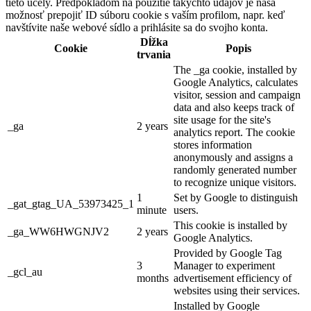
tieto účely. Predpokladom na použitie takýchto údajov je naša
možnosť prepojiť ID súboru cookie s vaším profilom, napr. keď
navštívite naše webové sídlo a prihlásite sa do svojho konta.
Dĺžka
Cookie
Popis
trvania
The _ga cookie, installed by
Google Analytics, calculates
visitor, session and campaign
data and also keeps track of
site usage for the site's
_ga
2 years
analytics report. The cookie
stores information
anonymously and assigns a
randomly generated number
to recognize unique visitors.
1
Set by Google to distinguish
_gat_gtag_UA_53973425_1
minute
users.
This cookie is installed by
_ga_WW6HWGNJV2
2 years
Google Analytics.
Provided by Google Tag
3
Manager to experiment
_gcl_au
months
advertisement efficiency of
websites using their services.
Installed by Google