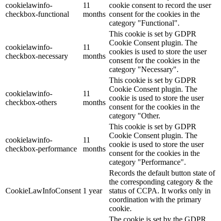
cookielawinfo-
11
cookie consent to record the user
checkbox-functional
months
consent for the cookies in the
category "Functional".
This cookie is set by GDPR
Cookie Consent plugin. The
cookielawinfo-
11
cookies is used to store the user
checkbox-necessary
months
consent for the cookies in the
category "Necessary".
This cookie is set by GDPR
Cookie Consent plugin. The
cookielawinfo-
11
cookie is used to store the user
checkbox-others
months
consent for the cookies in the
category "Other.
This cookie is set by GDPR
Cookie Consent plugin. The
cookielawinfo-
11
cookie is used to store the user
checkbox-performance
months
consent for the cookies in the
category "Performance".
Records the default button state of
the corresponding category & the
CookieLawInfoConsent
1 year
status of CCPA. It works only in
coordination with the primary
cookie.
The cookie is set by the GDPR