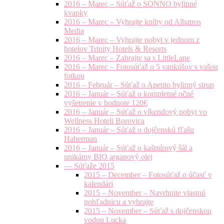
2016 – Marec – Súťaž o SONNO bylinné
kvapky
2016 – Marec – Vyhrajte knihy od Albatros
Media
2016 – Marec – Vyhrajte pobyt v jednom z
hotelov Trinity Hotels & Resorts
2016 – Marec – Zahrajte sa s LittleLane
2016 – Marec – Fotosúťaž o 5 vankúšov s vašou
fotkou
2016 – Február – Súťaž o Apetito bylinný sirup
2016 – Január – Súťaž o kompletné očné
vyšetrenie v hodnote 120€
2016 – Január – Súťaž o víkendový pobyt vo
Wellness Hoteli Borovica
2016 – Január – Súťaž o dojčenskú fľašu
Haberman
2016 – Január – Súťaž o kašmírový šál a
unikátny BIO arganový olej
— Súťaže 2015
2015 – December – Fotosúťaž o účasť v
kalendári
2015 – November – Navrhnite vlastnú
pohľadnicu a vyhrajte
2015 – November – Súťaž s dojčenskou
vodou Lucka