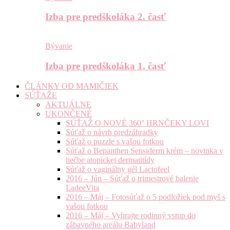
Izba pre predškoláka 2. časť
Bývanie
Izba pre predškoláka 1. časť
ČLÁNKY OD MAMIČIEK
SÚŤAŽE
AKTUÁLNE
UKONČENÉ
SÚŤAŽ O NOVÉ 360° HRNČEKY LOVI
Súťaž o návrh predzáhradky
Súťaž o puzzle s vašou fotkou
Súťaž o Bepanthen Sensiderm krém – novinka v
liečbe atopickej dermatitídy
Súťaž o vaginálny gél Lactofeel
2016 – Jún – Súťaž o trimestrové balenie
LadeeVita
2016 – Máj – Fotosúťaž o 5 podložiek pod myš s
vašou fotkou
2016 – Máj – Vyhrajte rodinný vstup do
zábavného areálu Babyland