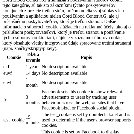
tejto kategórie, sú takisto zákazníkmi týchto poskytovateľov
konajúcich z pozície tretích strán, pričom udelia svoj súhlas s ich
používaním a aplikáciou nielen Cord Blood Center AG, ale aj
príslušnému poskytovateľovi, ktorý je treťou stranou. Ďalšie
informácie o súboroch cookie slúžiacich na reklamné účely, ako aj o
príslušnom poskytovateľovi, ktorý je treťou stranou a používanie
týchto súborov cookie riadi, nájdete v zozname súborov cookie,
ktorý obsahuje všetky integrované údaje spracované tretími stranami
(napr. značky/skripty/pixely).
Dĺžka
Cookie
Popis
trvania
ckf
1 year
No description available.
euvf
14 days
No description available.
1
euvh
No description available.
month
Facebook sets this cookie to show relevant
3
advertisements to users by tracking user
fr
months
behaviour across the web, on sites that have
Facebook pixel or Facebook social plugin.
The test_cookie is set by doubleclick.net and is
15
test_cookie
used to determine if the user's browser supports
minutes
cookies.
This cookie is set by Facebook to display