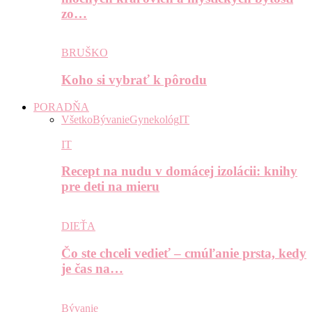
zo…
BRUŠKO
Koho si vybrať k pôrodu
PORADŇA
Všetko
Bývanie
Gynekológ
IT
IT
Recept na nudu v domácej izolácii: knihy
pre deti na mieru
DIEŤA
Čo ste chceli vedieť – cmúľanie prsta, kedy
je čas na…
Bývanie