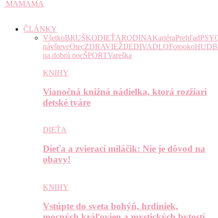
MAMAMA
ČLÁNKY
Všetko
BRUŠKO
DIEŤA
RODINA
Kariéra
Prehľad
PSY
návšteve
Otec
ZDRAVIE
ŽIJE
DIVADLO
Fotooko
HUDB
na dobrú noc
ŠPORT
Vareška
KNIHY
Vianočná knižná nádielka, ktorá rozžiari
detské tváre
DIEŤA
Dieťa a zvierací miláčik: Nie je dôvod na
obavy!
KNIHY
Vstúpte do sveta bohýň, hrdiniek,
mocných kráľovien a mystických bytostí