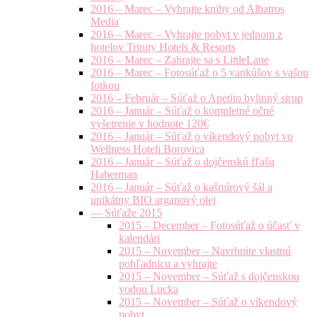
2016 – Marec – Vyhrajte knihy od Albatros
Media
2016 – Marec – Vyhrajte pobyt v jednom z
hotelov Trinity Hotels & Resorts
2016 – Marec – Zahrajte sa s LittleLane
2016 – Marec – Fotosúťaž o 5 vankúšov s vašou
fotkou
2016 – Február – Súťaž o Apetito bylinný sirup
2016 – Január – Súťaž o kompletné očné
vyšetrenie v hodnote 120€
2016 – Január – Súťaž o víkendový pobyt vo
Wellness Hoteli Borovica
2016 – Január – Súťaž o dojčenskú fľašu
Haberman
2016 – Január – Súťaž o kašmírový šál a
unikátny BIO arganový olej
— Súťaže 2015
2015 – December – Fotosúťaž o účasť v
kalendári
2015 – November – Navrhnite vlastnú
pohľadnicu a vyhrajte
2015 – November – Súťaž s dojčenskou
vodou Lucka
2015 – November – Súťaž o víkendový
pobyt