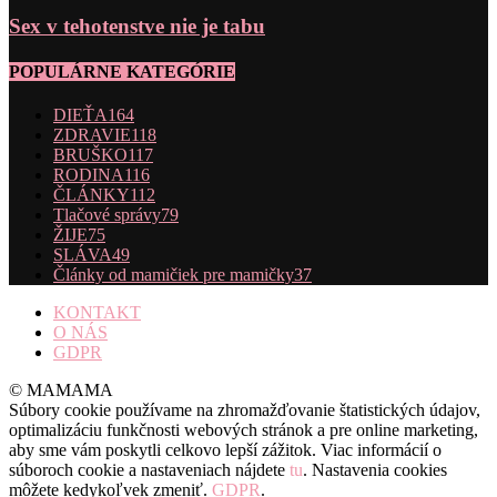
Sex v tehotenstve nie je tabu
POPULÁRNE KATEGÓRIE
DIEŤA
164
ZDRAVIE
118
BRUŠKO
117
RODINA
116
ČLÁNKY
112
Tlačové správy
79
ŽIJE
75
SLÁVA
49
Články od mamičiek pre mamičky
37
KONTAKT
O NÁS
GDPR
© MAMAMA
Súbory cookie používame na zhromažďovanie štatistických údajov,
optimalizáciu funkčnosti webových stránok a pre online marketing,
aby sme vám poskytli celkovo lepší zážitok. Viac informácií o
súboroch cookie a nastaveniach nájdete
tu
. Nastavenia cookies
môžete kedykoľvek zmeniť.
GDPR
.