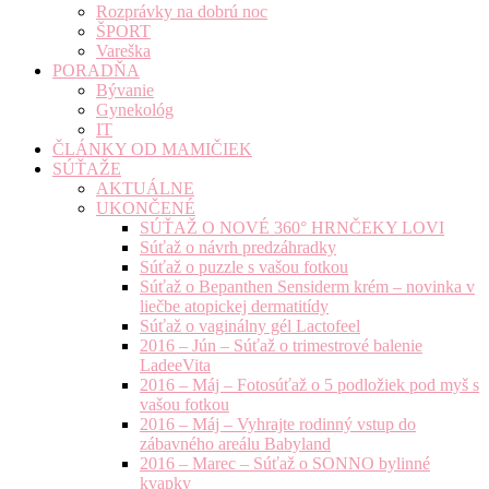
Rozprávky na dobrú noc
ŠPORT
Vareška
PORADŇA
Bývanie
Gynekológ
IT
ČLÁNKY OD MAMIČIEK
SÚŤAŽE
AKTUÁLNE
UKONČENÉ
SÚŤAŽ O NOVÉ 360° HRNČEKY LOVI
Súťaž o návrh predzáhradky
Súťaž o puzzle s vašou fotkou
Súťaž o Bepanthen Sensiderm krém – novinka v
liečbe atopickej dermatitídy
Súťaž o vaginálny gél Lactofeel
2016 – Jún – Súťaž o trimestrové balenie
LadeeVita
2016 – Máj – Fotosúťaž o 5 podložiek pod myš s
vašou fotkou
2016 – Máj – Vyhrajte rodinný vstup do
zábavného areálu Babyland
2016 – Marec – Súťaž o SONNO bylinné
kvapky