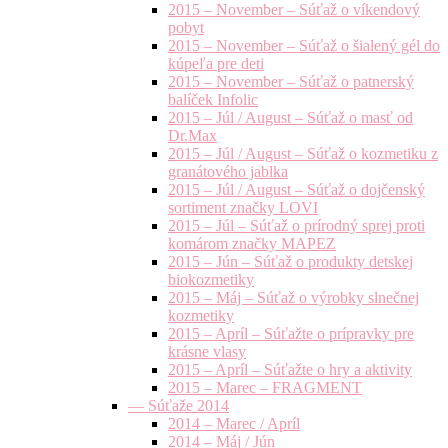
2015 – November – Súťaž o víkendový
pobyt
2015 – November – Súťaž o šialený gél do
kúpeľa pre deti
2015 – November – Súťaž o patnerský
balíček Infolic
2015 – Júl / August – Súťaž o masť od
Dr.Max
2015 – Júl / August – Súťaž o kozmetiku z
granátového jablka
2015 – Júl / August – Súťaž o dojčenský
sortiment značky LOVI
2015 – Júl – Súťaž o prírodný sprej proti
komárom značky MAPEZ
2015 – Jún – Súťaž o produkty detskej
biokozmetiky
2015 – Máj – Súťaž o výrobky slnečnej
kozmetiky
2015 – Apríl – Súťažte o prípravky pre
krásne vlasy
2015 – Apríl – Súťažte o hry a aktivity
2015 – Marec – FRAGMENT
— Súťaže 2014
2014 – Marec / Apríl
2014 – Máj / Jún