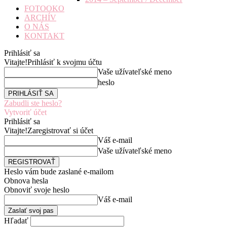
FOTOOKO
ARCHÍV
O NÁS
KONTAKT
Prihlásiť sa
Vitajte!
Prihlásiť k svojmu účtu
Vaše užívateľské meno
heslo
Zabudli ste heslo?
Vytvoriť účet
Prihlásiť sa
Vitajte!
Zaregistrovať si účet
Váš e-mail
Vaše užívateľské meno
Heslo vám bude zaslané e-mailom
Obnova hesla
Obnoviť svoje heslo
Váš e-mail
Hľadať