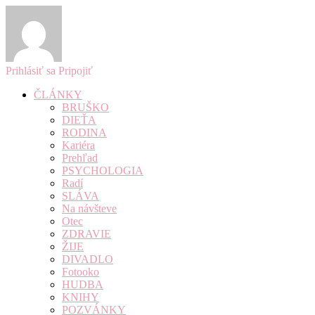
Prihlásiť sa
Pripojiť
ČLÁNKY
BRUŠKO
DIEŤA
RODINA
Kariéra
Prehľad
PSYCHOLOGIA
Radí
SLÁVA
Na návšteve
Otec
ZDRAVIE
ŽIJE
DIVADLO
Fotooko
HUDBA
KNIHY
POZVÁNKY