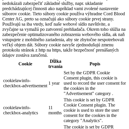
nedokázali zabezpečiť základné služby, napr. ukladanie
predchádzajúcej činnosti ako napríklad vami zvolené nastavenie
súborov cookie. Tieto súbory cookie používa výhradne Cord Blood
Center AG, preto sa označujú ako súbory cookie prvej strany.
Používajú sa iba vtedy, keď naše webové sídlo navštívite, a
zvyčajne sa vymažú po zatvorení prehliadača. Okrem toho slúžia na
zabezpečenie optimalizovaného zobrazenia webového sídla, ak naň
vstupujete z mobilného zariadenia, aby ste zbytočne nespotrebovali
veľký objem dát. Súbory cookie navyše zjednodušujú zmenu
protokolu stránok z http na https, takže bezpečnosť prenášaných
údajov zostáva zaručená.
Dĺžka
Cookie
Popis
trvania
Set by the GDPR Cookie
Consent plugin, this cookie is
cookielawinfo-
1 year
used to record the user consent for
checkbox-advertisement
the cookies in the
"Advertisement" category .
This cookie is set by GDPR
Cookie Consent plugin. The
cookielawinfo-
11
cookie is used to store the user
checkbox-analytics
months
consent for the cookies in the
category "Analytics".
The cookie is set by GDPR