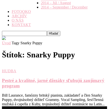
2014 – Júl / August
2014 – September / December
FOTOOKO
ARCHÍV
O NÁS
KONTAKT
Úvod
Tagy
Snarky Puppy
Štítok: Snarky Puppy
HUDBA
Pestré a kvalitné, jarné džezáky sľubujú zaujímavý
program
Bill Laurance, famózny britský pianista, zakladateľ a člen Snarky
Puppy, dvojnásobný držiteľ Grammy. Vocal Sampling, šesťčlenná
mužská á capella z Kuby, trojnásobný držiteľ nominácie na Latin...