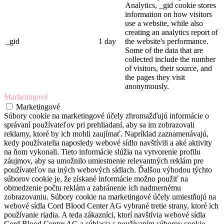
Analytics, _gid cookie stores
information on how visitors
use a website, while also
creating an analytics report of
_gid
1 day
the website's performance.
Some of the data that are
collected include the number
of visitors, their source, and
the pages they visit
anonymously.
Marketingové
Marketingové
Súbory cookie na marketingové účely zhromažďujú informácie o
správaní používateľov pri prehliadaní, aby sa im zobrazovali
reklamy, ktoré by ich mohli zaujímať. Napríklad zaznamenávajú,
kedy používatelia naposledy webové sídlo navštívili a aké aktivity
na ňom vykonali. Tieto informácie slúžia na vytvorenie profilu
záujmov, aby sa umožnilo umiestnenie relevantných reklám pre
používateľov na iných webových sídlach. Ďalšou výhodou týchto
súborov cookie je, že získané informácie možno použiť na
obmedzenie počtu reklám a zabránenie ich nadmernému
zobrazovaniu. Súbory cookie na marketingové účely umiestňujú na
webové sídla Cord Blood Center AG vybrané tretie strany, ktoré ich
používanie riadia. A teda zákazníci, ktorí navštívia webové sídla
Cord Blood Center AG a súhlasia s používaním súborov cookie