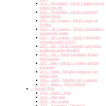
2015 – November – Súťaž o šialený gél do
kúpeľa pre deti
2015 – November – Súťaž o patnerský
balíček Infolic
2015 – Júl / August – Súťaž o masť od
Dr.Max
2015 – Júl / August – Súťaž o kozmetiku z
granátového jablka
2015 – Júl / August – Súťaž o dojčenský
sortiment značky LOVI
2015 – Júl – Súťaž o prírodný sprej proti
komárom značky MAPEZ
2015 – Jún – Súťaž o produkty detskej
biokozmetiky
2015 – Máj – Súťaž o výrobky slnečnej
kozmetiky
2015 – Apríl – Súťažte o prípravky pre
krásne vlasy
2015 – Apríl – Súťažte o hry a aktivity
2015 – Marec – FRAGMENT
— Súťaže 2014
2014 – Marec / Apríl
2014 – Máj / Jún
2014 – Júl / August
2014 – September / December