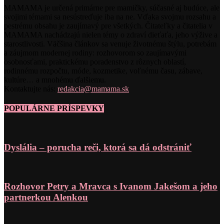
MAMAMA je určená primárne pre mamičky, súčasné aj budúce, ale
svojimi témami sa nesústreďuje iba na ne. Vďaka svojmu rozsahu a
pestrému obsahu je zaujímavý pre všetkých. Čitateľky a čitatelia v
MAMAMA nachádzajú nielen témy o zdraví dieťaťa, jeho výžive a
starostlivosti. Väčšina článkov sa venuje životnému štýlu, potrebám
a záujmom modernej rodiny: rozhovorom so zaujímavými
osobnosťami, praktickému poradenstvo z rôznych oblastí,
rodinnému rozpočtu, móde, kozmetike, voľnému času, zábave,
kultúre… a mnohému ďalšiemu.
Kontaktujte nás:
redakcia@mamama.sk
POPULÁRNE PRÍSPEVKY
Dyslália – porucha reči, ktorá sa dá odstrániť
Rozhovor Petry a Mravca s Ivanom Jakešom a jeho
partnerkou Alenkou