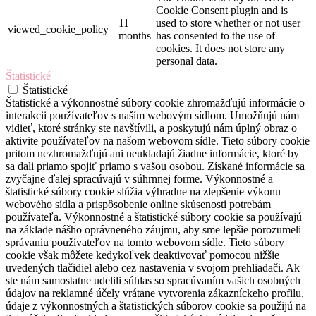
Cookie Consent plugin and is
11
used to store whether or not user
viewed_cookie_policy
months
has consented to the use of
cookies. It does not store any
personal data.
Štatistické
Štatistické
Štatistické a výkonnostné súbory cookie zhromažďujú informácie o
interakcii používateľov s naším webovým sídlom. Umožňujú nám
vidieť, ktoré stránky ste navštívili, a poskytujú nám úplný obraz o
aktivite používateľov na našom webovom sídle. Tieto súbory cookie
pritom nezhromažďujú ani neukladajú žiadne informácie, ktoré by
sa dali priamo spojiť priamo s vašou osobou. Získané informácie sa
zvyčajne ďalej spracúvajú v súhrnnej forme. Výkonnostné a
štatistické súbory cookie slúžia výhradne na zlepšenie výkonu
webového sídla a prispôsobenie online skúsenosti potrebám
používateľa. Výkonnostné a štatistické súbory cookie sa používajú
na základe nášho oprávneného záujmu, aby sme lepšie porozumeli
správaniu používateľov na tomto webovom sídle. Tieto súbory
cookie však môžete kedykoľvek deaktivovať pomocou nižšie
uvedených tlačidiel alebo cez nastavenia v svojom prehliadači. Ak
ste nám samostatne udelili súhlas so spracúvaním vašich osobných
údajov na reklamné účely vrátane vytvorenia zákazníckeho profilu,
údaje z výkonnostných a štatistických súborov cookie sa použijú na