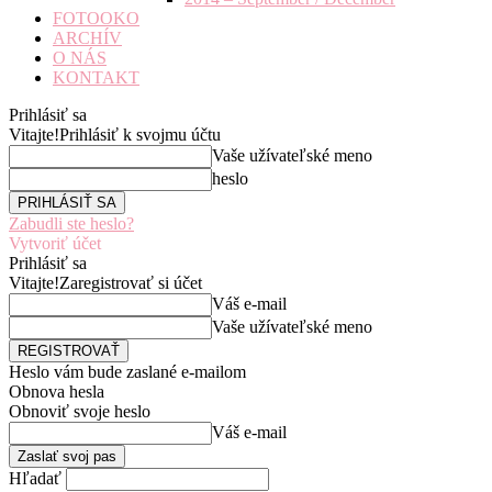
FOTOOKO
ARCHÍV
O NÁS
KONTAKT
Prihlásiť sa
Vitajte!
Prihlásiť k svojmu účtu
Vaše užívateľské meno
heslo
Zabudli ste heslo?
Vytvoriť účet
Prihlásiť sa
Vitajte!
Zaregistrovať si účet
Váš e-mail
Vaše užívateľské meno
Heslo vám bude zaslané e-mailom
Obnova hesla
Obnoviť svoje heslo
Váš e-mail
Hľadať