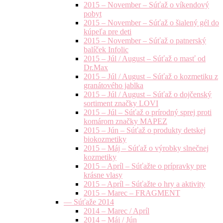
2015 – November – Súťaž o víkendový
pobyt
2015 – November – Súťaž o šialený gél do
kúpeľa pre deti
2015 – November – Súťaž o patnerský
balíček Infolic
2015 – Júl / August – Súťaž o masť od
Dr.Max
2015 – Júl / August – Súťaž o kozmetiku z
granátového jablka
2015 – Júl / August – Súťaž o dojčenský
sortiment značky LOVI
2015 – Júl – Súťaž o prírodný sprej proti
komárom značky MAPEZ
2015 – Jún – Súťaž o produkty detskej
biokozmetiky
2015 – Máj – Súťaž o výrobky slnečnej
kozmetiky
2015 – Apríl – Súťažte o prípravky pre
krásne vlasy
2015 – Apríl – Súťažte o hry a aktivity
2015 – Marec – FRAGMENT
— Súťaže 2014
2014 – Marec / Apríl
2014 – Máj / Jún