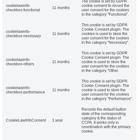
The cookie is set by GDPR
cookielawinfo-
cookie consent to record the
11 months
checkbox-functional
user consent for the cookies
in the category "Functional".
This cookie is set by GDPR
Cookie Consent plugin. The
cookielawinfo-
11 months
cookies is used to store the
checkbox-necessary
user consent for the cookies
in the category "Necessary".
This cookie is set by GDPR
Cookie Consent plugin. The
cookielawinfo-
11 months
cookie is used to store the
checkbox-others
user consent for the cookies
in the category "Other.
This cookie is set by GDPR
Cookie Consent plugin. The
cookielawinfo-
11 months
cookie is used to store the
checkbox-performance
user consent for the cookies
in the category "Performance".
Records the default button
state of the corresponding
category & the status of
CookieLawInfoConsent
1 year
CCPA. It works only in
coordination with the primary
cookie.