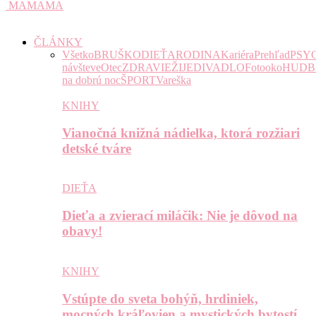
MAMAMA
ČLÁNKY
Všetko
BRUŠKO
DIEŤA
RODINA
Kariéra
Prehľad
PSY
návšteve
Otec
ZDRAVIE
ŽIJE
DIVADLO
Fotooko
HUDB
na dobrú noc
ŠPORT
Vareška
KNIHY
Vianočná knižná nádielka, ktorá rozžiari
detské tváre
DIEŤA
Dieťa a zvierací miláčik: Nie je dôvod na
obavy!
KNIHY
Vstúpte do sveta bohýň, hrdiniek,
mocných kráľovien a mystických bytostí