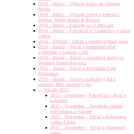
2016 – Marec – Vyhrajte knihy od Albatros
Media
2016 – Marec – Vyhrajte pobyt v jednom z
hotelov Trinity Hotels & Resorts
2016 – Marec – Zahrajte sa s LittleLane
2016 – Marec – Fotosúťaž o 5 vankúšov s vašou
fotkou
2016 – Február – Súťaž o Apetito bylinný sirup
2016 – Január – Súťaž o kompletné očné
vyšetrenie v hodnote 120€
2016 – Január – Súťaž o víkendový pobyt vo
Wellness Hoteli Borovica
2016 – Január – Súťaž o dojčenskú fľašu
Haberman
2016 – Január – Súťaž o kašmírový šál a
unikátny BIO arganový olej
— Súťaže 2015
2015 – December – Fotosúťaž o účasť v
kalendári
2015 – November – Navrhnite vlastnú
pohľadnicu a vyhrajte
2015 – November – Súťaž s dojčenskou
vodou Lucka
2015 – November – Súťaž o víkendový
pobyt