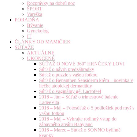
Rozprávky na dobrú noc
ŠPORT
Vareška
PORADŇA
Bývanie
Gynekológ
IT
ČLÁNKY OD MAMIČIEK
SÚŤAŽE
AKTUÁLNE
UKONČENÉ
SÚŤAŽ O NOVÉ 360° HRNČEKY LOVI
Súťaž o návrh predzáhradky
Súťaž o puzzle s vašou fotkou
Súťaž o Bepanthen Sensiderm krém – novinka v
liečbe atopickej dermatitídy
Súťaž o vaginálny gél Lactofeel
2016 – Jún – Súťaž o trimestrové balenie
LadeeVita
2016 – Máj – Fotosúťaž o 5 podložiek pod myš s
vašou fotkou
2016 – Máj – Vyhrajte rodinný vstup do
zábavného areálu Babyland
2016 – Marec – Súťaž o SONNO bylinné
kvapky