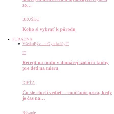
zo…
BRUŠKO
Koho si vybrať k pôrodu
PORADŇA
Všetko
Bývanie
Gynekológ
IT
IT
Recept na nudu v domácej izolácii: knihy
pre deti na mieru
DIEŤA
Čo ste chceli vedieť – cmúľanie prsta, kedy
je čas na…
Bývanie