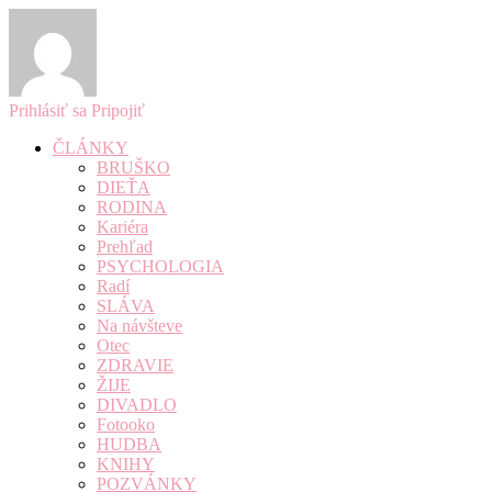
Prihlásiť sa
Pripojiť
ČLÁNKY
BRUŠKO
DIEŤA
RODINA
Kariéra
Prehľad
PSYCHOLOGIA
Radí
SLÁVA
Na návšteve
Otec
ZDRAVIE
ŽIJE
DIVADLO
Fotooko
HUDBA
KNIHY
POZVÁNKY