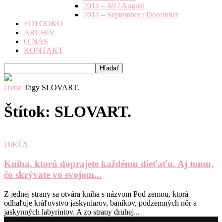
2014 – Júl / August
2014 – September / December
FOTOOKO
ARCHÍV
O NÁS
KONTAKT
Úvod
Tagy
SLOVART.
Štítok: SLOVART.
DIEŤA
Kniha, ktorú doprajete každému dieťaťu. Aj tomu,
čo skrývate vo svojom...
Z jednej strany sa otvára kniha s názvom Pod zemou, ktorá
odhaľuje kráľovstvo jaskyniarov, baníkov, podzemných nôr a
jaskynných labyrintov. A zo strany druhej...