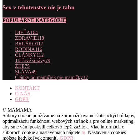
Sex v tehotenstve nie je tabu
POPULÁRNE KATEGÓRIE
DIEŤA
164
ZDRAVIE
118
BRUŠKO
117
RODINA
116
ČLÁNKY
112
Tlačové správy
79
ŽIJE
75
SLÁVA
49
Články od mamičiek pre mamičky
37
KONTAKT
O NÁS
GDPR
© MAMAMA
Súbory cookie používame na zhromažďovanie štatistických údajov,
optimalizáciu funkčnosti webových stránok a pre online marketing,
aby sme vám poskytli celkovo lepší zážitok. Viac informácií o
súboroch cookie a nastaveniach nájdete
tu
. Nastavenia cookies
môžete kedykoľvek zmeniť.
GDPR
.