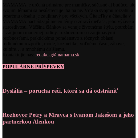
MAMAMA je určená primárne pre mamičky, súčasné aj budúce, ale
svojimi témami sa nesústreďuje iba na ne. Vďaka svojmu rozsahu a
pestrému obsahu je zaujímavý pre všetkých. Čitateľky a čitatelia v
MAMAMA nachádzajú nielen témy o zdraví dieťaťa, jeho výžive a
starostlivosti. Väčšina článkov sa venuje životnému štýlu, potrebám
a záujmom modernej rodiny: rozhovorom so zaujímavými
osobnosťami, praktickému poradenstvo z rôznych oblastí,
rodinnému rozpočtu, móde, kozmetike, voľnému času, zábave,
kultúre… a mnohému ďalšiemu.
Kontaktujte nás:
redakcia@mamama.sk
POPULÁRNE PRÍSPEVKY
Dyslália – porucha reči, ktorá sa dá odstrániť
Rozhovor Petry a Mravca s Ivanom Jakešom a jeho
partnerkou Alenkou