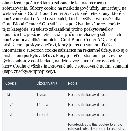
obmedzenie počtu reklám a zabránenie ich nadmernému
zobrazovaniu. Súbory cookie na marketingové účely umiestňujú na
webové sídla Cord Blood Center AG vybrané tretie strany, ktoré ich
používanie riadia. A teda zákazníci, ktorí navštívia webové sídla
Cord Blood Center AG a súhlasia s používaním súborov cookie
tejto kategórie, sú takisto zákazníkmi týchto poskytovateľov
konajúcich z pozície tretích strán, pričom udelia svoj súhlas s ich
používaním a aplikáciou nielen Cord Blood Center AG, ale aj
príslušnému poskytovateľovi, ktorý je treťou stranou. Ďalšie
informácie o súboroch cookie slúžiacich na reklamné účely, ako aj o
príslušnom poskytovateľovi, ktorý je treťou stranou a používanie
týchto súborov cookie riadi, nájdete v zozname súborov cookie,
ktorý obsahuje všetky integrované údaje spracované tretími stranami
(napr. značky/skripty/pixely).
Cookie
Dĺžka trvania
Popis
ckf
1 year
No description available.
euvf
14 days
No description available.
euvh
1 month
No description available.
Facebook sets this cookie to show
relevant advertisements to users by