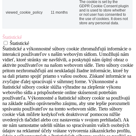
The cookie is set by the
GDPR Cookie Consent plugin
and is used to store whether
viewed_cookie_policy
11 months
or not user has consented to
the use of cookies. It does not
store any personal data.
Štatistické
Štatistické
Štatistické a výkonnostné súbory cookie zhromažďujú informácie o
interakcii používateľov s naším webovým sídlom. Umožňujú nám
vidieť, ktoré stránky ste navštívili, a poskytujú nám úplný obraz o
aktivite používateľov na našom webovom sídle. Tieto súbory cookie
pritom nezhromažďujú ani neukladajú žiadne informácie, ktoré by
sa dali priamo spojiť priamo s vašou osobou. Získané informácie sa
zvyčajne ďalej spracúvajú v súhrnnej forme. Výkonnostné a
štatistické súbory cookie slúžia výhradne na zlepšenie výkonu
webového sídla a prispôsobenie online skúsenosti potrebám
používateľa. Výkonnostné a štatistické súbory cookie sa používajú
na základe nášho oprávneného záujmu, aby sme lepšie porozumeli
správaniu používateľov na tomto webovom sídle. Tieto súbory
cookie však môžete kedykoľvek deaktivovať pomocou nižšie
uvedených tlačidiel alebo cez nastavenia v svojom prehliadači. Ak
ste nám samostatne udelili súhlas so spracúvaním vašich osobných
údajov na reklamné účely vrátane vytvorenia zákazníckeho profilu,