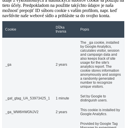
údaje z výkonnostných a štatistických súborov cookie sa použijú na
tieto účely. Predpokladom na použitie takýchto údajov je naša
možnosť prepojiť ID súboru cookie s vaším profilom, napr. keď
navštívite naše webové sídlo a prihlásite sa do svojho konta.
Dĺžka
Cookie
Popis
trvania
The _ga cookie, installed
by Google Analytics,
calculates visitor, session
and campaign data and
also keeps track of site
usage for the site's
_ga
2 years
analytics report. The
cookie stores information
anonymously and assigns
a randomly generated
number to recognize
unique visitors.
Set by Google to
_gat_gtag_UA_53973425_1
1 minute
distinguish users.
This cookie is installed by
_ga_WW6HWGNJV2
2 years
Google Analytics.
Provided by Google Tag
Manager to experiment