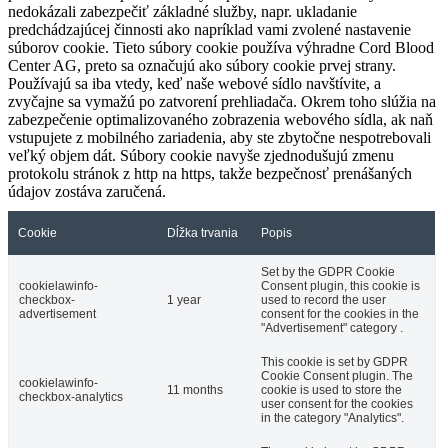
nedokázali zabezpečiť základné služby, napr. ukladanie
predchádzajúcej činnosti ako napríklad vami zvolené nastavenie
súborov cookie. Tieto súbory cookie používa výhradne Cord Blood
Center AG, preto sa označujú ako súbory cookie prvej strany.
Používajú sa iba vtedy, keď naše webové sídlo navštívite, a
zvyčajne sa vymažú po zatvorení prehliadača. Okrem toho slúžia na
zabezpečenie optimalizovaného zobrazenia webového sídla, ak naň
vstupujete z mobilného zariadenia, aby ste zbytočne nespotrebovali
veľký objem dát. Súbory cookie navyše zjednodušujú zmenu
protokolu stránok z http na https, takže bezpečnosť prenášaných
údajov zostáva zaručená.
Cookie
Dĺžka trvania
Popis
Set by the GDPR Cookie
cookielawinfo-
Consent plugin, this cookie is
checkbox-
1 year
used to record the user
advertisement
consent for the cookies in the
"Advertisement" category .
This cookie is set by GDPR
Cookie Consent plugin. The
cookielawinfo-
11 months
cookie is used to store the
checkbox-analytics
user consent for the cookies
in the category "Analytics".