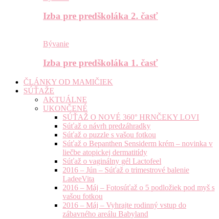
Izba pre predškoláka 2. časť
Bývanie
Izba pre predškoláka 1. časť
ČLÁNKY OD MAMIČIEK
SÚŤAŽE
AKTUÁLNE
UKONČENÉ
SÚŤAŽ O NOVÉ 360° HRNČEKY LOVI
Súťaž o návrh predzáhradky
Súťaž o puzzle s vašou fotkou
Súťaž o Bepanthen Sensiderm krém – novinka v
liečbe atopickej dermatitídy
Súťaž o vaginálny gél Lactofeel
2016 – Jún – Súťaž o trimestrové balenie
LadeeVita
2016 – Máj – Fotosúťaž o 5 podložiek pod myš s
vašou fotkou
2016 – Máj – Vyhrajte rodinný vstup do
zábavného areálu Babyland