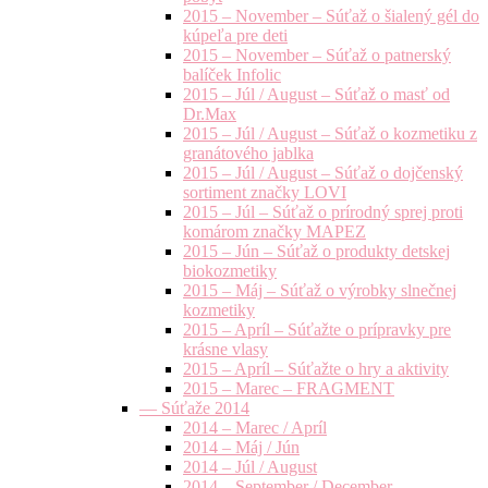
2015 – November – Súťaž o šialený gél do
kúpeľa pre deti
2015 – November – Súťaž o patnerský
balíček Infolic
2015 – Júl / August – Súťaž o masť od
Dr.Max
2015 – Júl / August – Súťaž o kozmetiku z
granátového jablka
2015 – Júl / August – Súťaž o dojčenský
sortiment značky LOVI
2015 – Júl – Súťaž o prírodný sprej proti
komárom značky MAPEZ
2015 – Jún – Súťaž o produkty detskej
biokozmetiky
2015 – Máj – Súťaž o výrobky slnečnej
kozmetiky
2015 – Apríl – Súťažte o prípravky pre
krásne vlasy
2015 – Apríl – Súťažte o hry a aktivity
2015 – Marec – FRAGMENT
— Súťaže 2014
2014 – Marec / Apríl
2014 – Máj / Jún
2014 – Júl / August
2014 – September / December