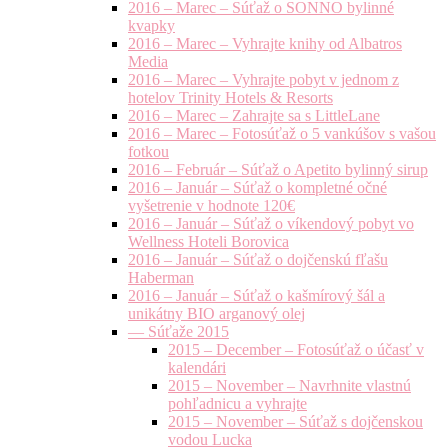
2016 – Marec – Súťaž o SONNO bylinné
kvapky
2016 – Marec – Vyhrajte knihy od Albatros
Media
2016 – Marec – Vyhrajte pobyt v jednom z
hotelov Trinity Hotels & Resorts
2016 – Marec – Zahrajte sa s LittleLane
2016 – Marec – Fotosúťaž o 5 vankúšov s vašou
fotkou
2016 – Február – Súťaž o Apetito bylinný sirup
2016 – Január – Súťaž o kompletné očné
vyšetrenie v hodnote 120€
2016 – Január – Súťaž o víkendový pobyt vo
Wellness Hoteli Borovica
2016 – Január – Súťaž o dojčenskú fľašu
Haberman
2016 – Január – Súťaž o kašmírový šál a
unikátny BIO arganový olej
— Súťaže 2015
2015 – December – Fotosúťaž o účasť v
kalendári
2015 – November – Navrhnite vlastnú
pohľadnicu a vyhrajte
2015 – November – Súťaž s dojčenskou
vodou Lucka