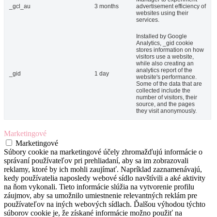
_gcl_au
3 months
advertisement efficiency of
websites using their
services.
Installed by Google
Analytics, _gid cookie
stores information on how
visitors use a website,
while also creating an
analytics report of the
_gid
1 day
website's performance.
Some of the data that are
collected include the
number of visitors, their
source, and the pages
they visit anonymously.
Marketingové
Marketingové
Súbory cookie na marketingové účely zhromažďujú informácie o
správaní používateľov pri prehliadaní, aby sa im zobrazovali
reklamy, ktoré by ich mohli zaujímať. Napríklad zaznamenávajú,
kedy používatelia naposledy webové sídlo navštívili a aké aktivity
na ňom vykonali. Tieto informácie slúžia na vytvorenie profilu
záujmov, aby sa umožnilo umiestnenie relevantných reklám pre
používateľov na iných webových sídlach. Ďalšou výhodou týchto
súborov cookie je, že získané informácie možno použiť na