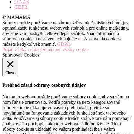
O NÁS
GDPR
© MAMAMA
Súbory cookie používame na zhromažďovanie štatistických údajov,
optimalizáciu funkčnosti webových stránok a pre online marketing,
aby sme vám poskytli celkovo lepší zážitok. Viac informácií o
súboroch cookie a nastaveniach nájdete
tu
. Nastavenia cookies
môžete kedykoľvek zmeniť.
GDPR
.
Prijať všetky cookie
Odmietnuť všetky cookie
Spravovať Cookies
Close
Prehľad zásad ochrany osobných údajov
Na tomto webovom sídle používame súbory cookie, aby sa vám na
ňom ľahšie orientovalo. Podľa potreby sa tieto kategorizované
súbory cookie ukladajú vo vašom prehliadači, pretože sú
nevyhnutné na fungovanie základných funkcií stránok webového
sídla. Používame aj súbory cookie tretích strán, ktoré nám pomáhajú
analyzovať a pochopiť, ako toto webové sídlo používate. Tieto
súbory cookie sa ukladajú vo vašom prehliadači iba s vaším