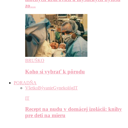
zo…
BRUŠKO
Koho si vybrať k pôrodu
PORADŇA
Všetko
Bývanie
Gynekológ
IT
IT
Recept na nudu v domácej izolácii: knihy
pre deti na mieru