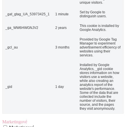
unique visitors.
Set by Google to
_gat_gtag_UA_53973425_1
1 minute
distinguish users.
This cookie is installed by
_ga_WW6HWGNJV2
2 years
Google Analytics.
Provided by Google Tag
Manager to experiment
_gcl_au
3 months
advertisement efficiency of
websites using their
services.
Installed by Google
Analytics, _gid cookie
stores information on how
visitors use a website,
while also creating an
analytics report of the
_gid
1 day
website's performance.
Some of the data that are
collected include the
number of visitors, their
source, and the pages
they visit anonymously.
Marketingové