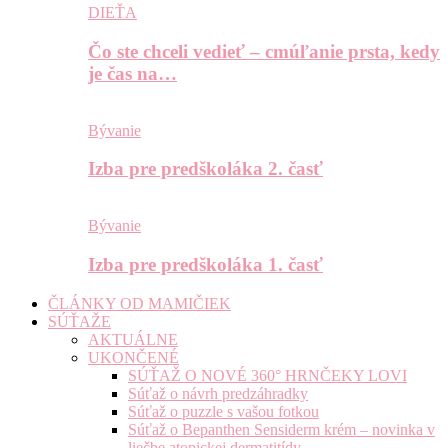
DIEŤA
Čo ste chceli vedieť – cmúľanie prsta, kedy
je čas na…
Bývanie
Izba pre predškoláka 2. časť
Bývanie
Izba pre predškoláka 1. časť
ČLÁNKY OD MAMIČIEK
SÚŤAŽE
AKTUÁLNE
UKONČENÉ
SÚŤAŽ O NOVÉ 360° HRNČEKY LOVI
Súťaž o návrh predzáhradky
Súťaž o puzzle s vašou fotkou
Súťaž o Bepanthen Sensiderm krém – novinka v
liečbe atopickej dermatitídy