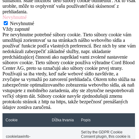
súhlasom. Máte možnosť tieto súbory cookie odmietnuť. Ak to však
urobíte, môže to ovplyvniť vašu používateľskú skúsenosť z
prehliadania.
Nevyhnutné
Nevyhnutné
Vždy zapnuté
Pre nevyhnutne potrebné súbory cookie. Tieto súbory cookie vám
umožňujú zorientovať sa na stránkach nášho webového sídla a
používať funkcie podľa vlastných preferencií. Bez nich by sme vám
nedokázali zabezpečiť základné služby, napr. ukladanie
predchádzajúcej činnosti ako napríklad vami zvolené nastavenie
súborov cookie. Tieto súbory cookie používa výhradne Cord Blood
Center AG, preto sa označujú ako súbory cookie prvej strany.
Používajú sa iba vtedy, keď naše webové sídlo navštívite, a
zvyčajne sa vymažú po zatvorení prehliadača. Okrem toho slúžia na
zabezpečenie optimalizovaného zobrazenia webového sídla, ak naň
vstupujete z mobilného zariadenia, aby ste zbytočne nespotrebovali
veľký objem dát. Súbory cookie navyše zjednodušujú zmenu
protokolu stránok z http na https, takže bezpečnosť prenášaných
údajov zostáva zaručená.
Cookie
Dĺžka trvania
Popis
Set by the GDPR Cookie
cookielawinfo-
Consent plugin, this cookie is