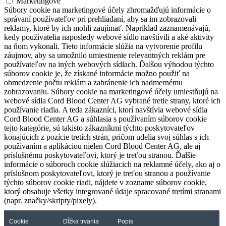
Marketingové
Súbory cookie na marketingové účely zhromažďujú informácie o
správaní používateľov pri prehliadaní, aby sa im zobrazovali
reklamy, ktoré by ich mohli zaujímať. Napríklad zaznamenávajú,
kedy používatelia naposledy webové sídlo navštívili a aké aktivity
na ňom vykonali. Tieto informácie slúžia na vytvorenie profilu
záujmov, aby sa umožnilo umiestnenie relevantných reklám pre
používateľov na iných webových sídlach. Ďalšou výhodou týchto
súborov cookie je, že získané informácie možno použiť na
obmedzenie počtu reklám a zabránenie ich nadmernému
zobrazovaniu. Súbory cookie na marketingové účely umiestňujú na
webové sídla Cord Blood Center AG vybrané tretie strany, ktoré ich
používanie riadia. A teda zákazníci, ktorí navštívia webové sídla
Cord Blood Center AG a súhlasia s používaním súborov cookie
tejto kategórie, sú takisto zákazníkmi týchto poskytovateľov
konajúcich z pozície tretích strán, pričom udelia svoj súhlas s ich
používaním a aplikáciou nielen Cord Blood Center AG, ale aj
príslušnému poskytovateľovi, ktorý je treťou stranou. Ďalšie
informácie o súboroch cookie slúžiacich na reklamné účely, ako aj o
príslušnom poskytovateľovi, ktorý je treťou stranou a používanie
týchto súborov cookie riadi, nájdete v zozname súborov cookie,
ktorý obsahuje všetky integrované údaje spracované tretími stranami
(napr. značky/skripty/pixely).
Cookie
Dĺžka trvania
Popis