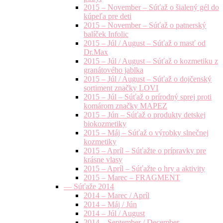
2015 – November – Súťaž o šialený gél do
kúpeľa pre deti
2015 – November – Súťaž o patnerský
balíček Infolic
2015 – Júl / August – Súťaž o masť od
Dr.Max
2015 – Júl / August – Súťaž o kozmetiku z
granátového jablka
2015 – Júl / August – Súťaž o dojčenský
sortiment značky LOVI
2015 – Júl – Súťaž o prírodný sprej proti
komárom značky MAPEZ
2015 – Jún – Súťaž o produkty detskej
biokozmetiky
2015 – Máj – Súťaž o výrobky slnečnej
kozmetiky
2015 – Apríl – Súťažte o prípravky pre
krásne vlasy
2015 – Apríl – Súťažte o hry a aktivity
2015 – Marec – FRAGMENT
— Súťaže 2014
2014 – Marec / Apríl
2014 – Máj / Jún
2014 – Júl / August
2014 – September / December