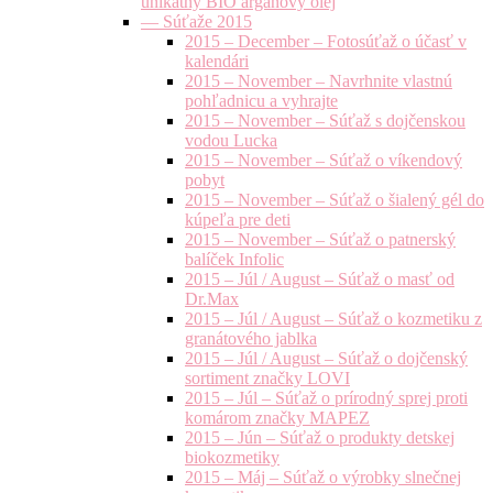
unikátny BIO arganový olej
— Súťaže 2015
2015 – December – Fotosúťaž o účasť v
kalendári
2015 – November – Navrhnite vlastnú
pohľadnicu a vyhrajte
2015 – November – Súťaž s dojčenskou
vodou Lucka
2015 – November – Súťaž o víkendový
pobyt
2015 – November – Súťaž o šialený gél do
kúpeľa pre deti
2015 – November – Súťaž o patnerský
balíček Infolic
2015 – Júl / August – Súťaž o masť od
Dr.Max
2015 – Júl / August – Súťaž o kozmetiku z
granátového jablka
2015 – Júl / August – Súťaž o dojčenský
sortiment značky LOVI
2015 – Júl – Súťaž o prírodný sprej proti
komárom značky MAPEZ
2015 – Jún – Súťaž o produkty detskej
biokozmetiky
2015 – Máj – Súťaž o výrobky slnečnej