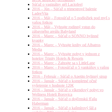
Súťaž o vaginálny gél Lactofeel
2016 – Jún – Súťaž o trimestrové balenie
LadeeVita
2016 – Máj – Fotosúťaž o 5 podložiek pod myš s
vašou fotkou
2016 – Máj – Vyhrajte rodinný vstup do
zábavného areálu Babyland
2016 – Marec – Súťaž o SONNO bylinné
kvapky
2016 – Marec – Vyhrajte knihy od Albatros
Media
2016 – Marec – Vyhrajte pobyt v jednom z
hotelov Trinity Hotels & Resorts
2016 – Marec – Zahrajte sa s LittleLane
2016 – Marec – Fotosúťaž o 5 vankúšov s vašou
fotkou
2016 – Február – Súťaž o Apetito bylinný sirup
2016 – Január – Súťaž o kompletné očné
vyšetrenie v hodnote 120€
2016 – Január – Súťaž o víkendový pobyt vo
Wellness Hoteli Borovica
2016 – Január – Súťaž o dojčenskú fľašu
Haberman
2016 – Január – Súťaž o kašmírový šál a