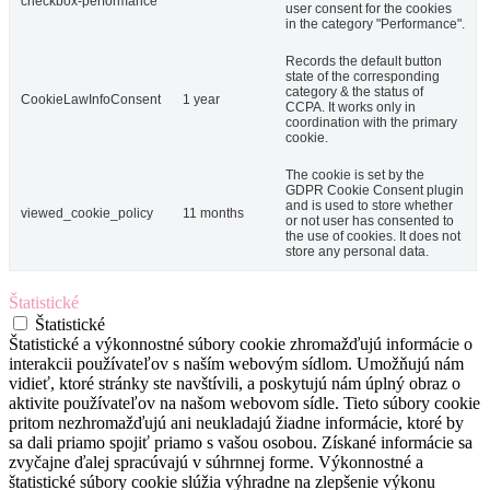
checkbox-performance
user consent for the cookies
in the category "Performance".
Records the default button
state of the corresponding
category & the status of
CookieLawInfoConsent
1 year
CCPA. It works only in
coordination with the primary
cookie.
The cookie is set by the
GDPR Cookie Consent plugin
and is used to store whether
viewed_cookie_policy
11 months
or not user has consented to
the use of cookies. It does not
store any personal data.
Štatistické
Štatistické
Štatistické a výkonnostné súbory cookie zhromažďujú informácie o
interakcii používateľov s naším webovým sídlom. Umožňujú nám
vidieť, ktoré stránky ste navštívili, a poskytujú nám úplný obraz o
aktivite používateľov na našom webovom sídle. Tieto súbory cookie
pritom nezhromažďujú ani neukladajú žiadne informácie, ktoré by
sa dali priamo spojiť priamo s vašou osobou. Získané informácie sa
zvyčajne ďalej spracúvajú v súhrnnej forme. Výkonnostné a
štatistické súbory cookie slúžia výhradne na zlepšenie výkonu