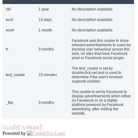
ckf
1 year
No description available.
euvf
14 days
No description available.
euvh
1 month
No description available.
Facebook sets this cookie to show
relevant advertisements to users by
fr
3 months
tracking user behaviour across the
web, on sites that have Facebook
pixel or Facebook social plugin.
The test_cookie is set by
doubleclick.net and is used to
test_cookie
15 minutes
determine if the user's browser
supports cookies.
This cookie is set by Facebook to
display advertisements when either
on Facebook or on a digital
_fbp
3 months
platform powered by Facebook
advertising, after visiting the
website.
ULOŽIŤ A PRIJAŤ
Powered by