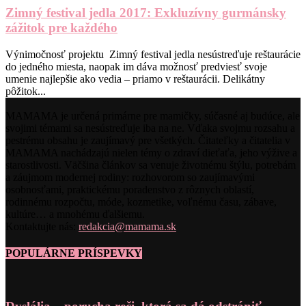
Zimný festival jedla 2017: Exkluzívny gurmánsky
zážitok pre každého
Výnimočnosť projektu Zimný festival jedla nesústreďuje reštaurácie
do jedného miesta, naopak im dáva možnosť predviesť svoje
umenie najlepšie ako vedia – priamo v reštaurácii. Delikátny
pôžitok...
MAMAMA je určená primárne pre mamičky, súčasné aj budúce, ale
svojimi témami sa nesústreďuje iba na ne. Vďaka svojmu rozsahu a
pestrému obsahu je zaujímavý pre všetkých. Čitateľky a čitatelia v
MAMAMA nachádzajú nielen témy o zdraví dieťaťa, jeho výžive a
starostlivosti. Väčšina článkov sa venuje životnému štýlu, potrebám
a záujmom modernej rodiny: rozhovorom so zaujímavými
osobnosťami, praktickému poradenstvo z rôznych oblastí,
rodinnému rozpočtu, móde, kozmetike, voľnému času, zábave,
kultúre… a mnohému ďalšiemu.
Kontaktujte nás:
redakcia@mamama.sk
POPULÁRNE PRÍSPEVKY