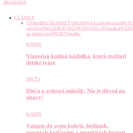
MAMAMA
ČLÁNKY
Všetko
BRUŠKO
DIEŤA
RODINA
Kariéra
Prehľad
PSY
návšteve
Otec
ZDRAVIE
ŽIJE
DIVADLO
Fotooko
HUDB
na dobrú noc
ŠPORT
Vareška
KNIHY
Vianočná knižná nádielka, ktorá rozžiari
detské tváre
DIEŤA
Dieťa a zvierací miláčik: Nie je dôvod na
obavy!
KNIHY
Vstúpte do sveta bohýň, hrdiniek,
mocných kráľovien a mystických bytostí