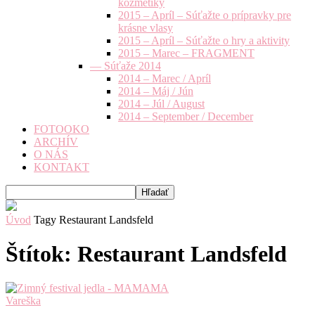
kozmetiky
2015 – Apríl – Súťažte o prípravky pre
krásne vlasy
2015 – Apríl – Súťažte o hry a aktivity
2015 – Marec – FRAGMENT
— Súťaže 2014
2014 – Marec / Apríl
2014 – Máj / Jún
2014 – Júl / August
2014 – September / December
FOTOOKO
ARCHÍV
O NÁS
KONTAKT
Úvod
Tagy
Restaurant Landsfeld
Štítok: Restaurant Landsfeld
Vareška