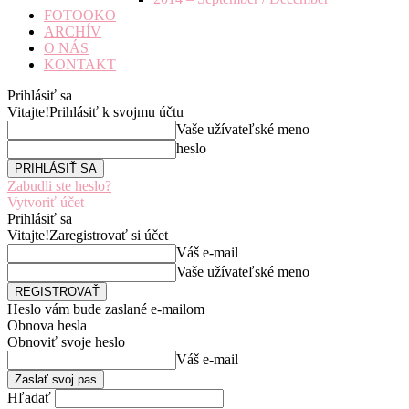
FOTOOKO
ARCHÍV
O NÁS
KONTAKT
Prihlásiť sa
Vitajte!
Prihlásiť k svojmu účtu
Vaše užívateľské meno
heslo
Zabudli ste heslo?
Vytvoriť účet
Prihlásiť sa
Vitajte!
Zaregistrovať si účet
Váš e-mail
Vaše užívateľské meno
Heslo vám bude zaslané e-mailom
Obnova hesla
Obnoviť svoje heslo
Váš e-mail
Hľadať