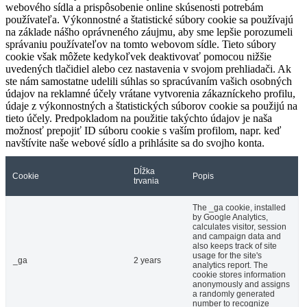
webového sídla a prispôsobenie online skúsenosti potrebám
používateľa. Výkonnostné a štatistické súbory cookie sa používajú
na základe nášho oprávneného záujmu, aby sme lepšie porozumeli
správaniu používateľov na tomto webovom sídle. Tieto súbory
cookie však môžete kedykoľvek deaktivovať pomocou nižšie
uvedených tlačidiel alebo cez nastavenia v svojom prehliadači. Ak
ste nám samostatne udelili súhlas so spracúvaním vašich osobných
údajov na reklamné účely vrátane vytvorenia zákazníckeho profilu,
údaje z výkonnostných a štatistických súborov cookie sa použijú na
tieto účely. Predpokladom na použitie takýchto údajov je naša
možnosť prepojiť ID súboru cookie s vaším profilom, napr. keď
navštívite naše webové sídlo a prihlásite sa do svojho konta.
Dĺžka
Cookie
Popis
trvania
The _ga cookie, installed
by Google Analytics,
calculates visitor, session
and campaign data and
also keeps track of site
usage for the site's
_ga
2 years
analytics report. The
cookie stores information
anonymously and assigns
a randomly generated
number to recognize