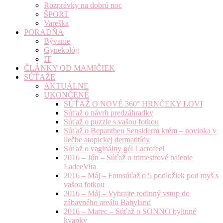
Rozprávky na dobrú noc
ŠPORT
Vareška
PORADŇA
Bývanie
Gynekológ
IT
ČLÁNKY OD MAMIČIEK
SÚŤAŽE
AKTUÁLNE
UKONČENÉ
SÚŤAŽ O NOVÉ 360° HRNČEKY LOVI
Súťaž o návrh predzáhradky
Súťaž o puzzle s vašou fotkou
Súťaž o Bepanthen Sensiderm krém – novinka v
liečbe atopickej dermatitídy
Súťaž o vaginálny gél Lactofeel
2016 – Jún – Súťaž o trimestrové balenie
LadeeVita
2016 – Máj – Fotosúťaž o 5 podložiek pod myš s
vašou fotkou
2016 – Máj – Vyhrajte rodinný vstup do
zábavného areálu Babyland
2016 – Marec – Súťaž o SONNO bylinné
kvapky