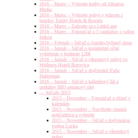
2016 – Marec – Vyhrajte knihy od Albatros
Media
2016 – Marec – Vyhrajte pobyt v jednom z
hotelov Trinity Hotels & Resorts
2016 – Marec – Zahrajte sa s LittleLane
2016 – Marec – Fotosúťaž o 5 vankúšov s vašou
fotkou
2016 – Február – Súťaž o Apetito bylinný sirup
2016 – Január – Súťaž o kompletné očné
vyšetrenie v hodnote 120€
2016 – Január – Súťaž o víkendový pobyt vo
Wellness Hoteli Borovica
2016 – Január – Súťaž o dojčenskú fľašu
Haberman
2016 – Január – Súťaž o kašmírový šál a
unikátny BIO arganový olej
— Súťaže 2015
2015 – December – Fotosúťaž o účasť v
kalendári
2015 – November – Navrhnite vlastnú
pohľadnicu a vyhrajte
2015 – November – Súťaž s dojčenskou
vodou Lucka
2015 – November – Súťaž o víkendový
pobyt