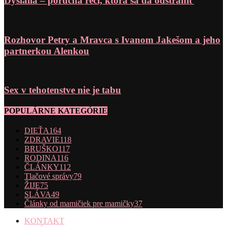
Dyslália – porucha reči, ktorá sa dá odstrániť
Rozhovor Petry a Mravca s Ivanom Jakešom a jeho
partnerkou Alenkou
Sex v tehotenstve nie je tabu
POPULÁRNE KATEGÓRIE
DIEŤA
164
ZDRAVIE
118
BRUŠKO
117
RODINA
116
ČLÁNKY
112
Tlačové správy
79
ŽIJE
75
SLÁVA
49
Články od mamičiek pre mamičky
37
KONTAKT