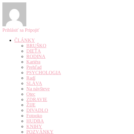
Prihlásiť sa
Pripojiť
ČLÁNKY
BRUŠKO
DIEŤA
RODINA
Kariéra
Prehľad
PSYCHOLOGIA
Radí
SLÁVA
Na návšteve
Otec
ZDRAVIE
ŽIJE
DIVADLO
Fotooko
HUDBA
KNIHY
POZVÁNKY