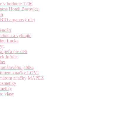
ie v hodnote 120€
ness Hoteli Borovica
an
 BIO arganový olej
endári
dnicu a vyhrajte
dou Lucka
yt
úpeľa pre deti
k Infolic
Max
granátového jablka
ortiment značky LOVI
i komárom značky MAPEZ
kozmetiky
zmetiky
ne vlasy