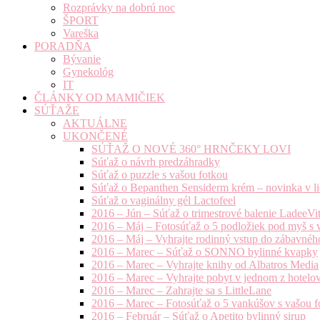
Rozprávky na dobrú noc
ŠPORT
Vareška
PORADŇA
Bývanie
Gynekológ
IT
ČLÁNKY OD MAMIČIEK
SÚŤAŽE
AKTUÁLNE
UKONČENÉ
SÚŤAŽ O NOVÉ 360° HRNČEKY LOVI
Súťaž o návrh predzáhradky
Súťaž o puzzle s vašou fotkou
Súťaž o Bepanthen Sensiderm krém – novinka v lie
Súťaž o vaginálny gél Lactofeel
2016 – Jún – Súťaž o trimestrové balenie LadeeVi
2016 – Máj – Fotosúťaž o 5 podložiek pod myš s 
2016 – Máj – Vyhrajte rodinný vstup do zábavnéh
2016 – Marec – Súťaž o SONNO bylinné kvapky
2016 – Marec – Vyhrajte knihy od Albatros Media
2016 – Marec – Vyhrajte pobyt v jednom z hotelov
2016 – Marec – Zahrajte sa s LittleLane
2016 – Marec – Fotosúťaž o 5 vankúšov s vašou f
2016 – Február – Súťaž o Apetito bylinný sirup