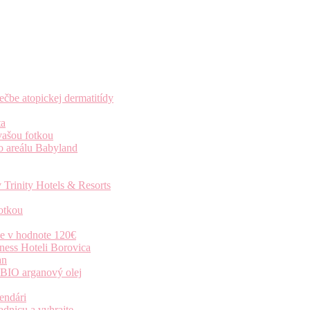
čbe atopickej dermatitídy
ta
vašou fotkou
o areálu Babyland
 Trinity Hotels & Resorts
otkou
ie v hodnote 120€
ness Hoteli Borovica
an
 BIO arganový olej
endári
dnicu a vyhrajte