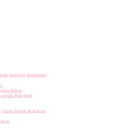
čbe atopickej dermatitídy
ta
vašou fotkou
o areálu Babyland
 Trinity Hotels & Resorts
otkou