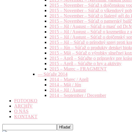
2015 – November – Súťaž s dojčenskou vo
2015 – November – Súťaž o víkendový pob
2015 – November – Súťaž o šialený gél do k
2015 – November – Súťaž o patnerský balíče
2015 – Júl / August – Súťaž o masť od Dr.
2015 – Júl / August – Súťaž o kozmetiku z 
2015 – Júl / August – Súťaž o dojčenský s
2015 – Júl – Súťaž o prírodný sprej prot
2015 – Jún – Súťaž o produkty detskej bio
2015 – Máj – Súťaž o výrobky slnečnej ko
2015 – Apríl – Súťažte o prípravky pre krás
2015 – Apríl – Súťažte o hry a aktivity
2015 – Marec – FRAGMENT
— Súťaže 2014
2014 – Marec / Apríl
2014 – Máj / Jún
2014 – Júl / August
2014 – September / December
FOTOOKO
ARCHÍV
O NÁS
KONTAKT