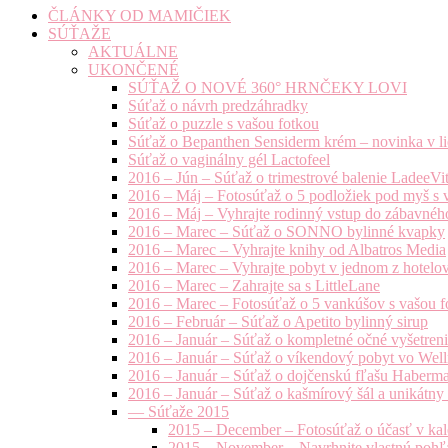
ČLÁNKY OD MAMIČIEK
SÚŤAŽE
AKTUÁLNE
UKONČENÉ
SÚŤAŽ O NOVÉ 360° HRNČEKY LOVI
Súťaž o návrh predzáhradky
Súťaž o puzzle s vašou fotkou
Súťaž o Bepanthen Sensiderm krém – novinka v lie
Súťaž o vaginálny gél Lactofeel
2016 – Jún – Súťaž o trimestrové balenie LadeeVi
2016 – Máj – Fotosúťaž o 5 podložiek pod myš s 
2016 – Máj – Vyhrajte rodinný vstup do zábavnéh
2016 – Marec – Súťaž o SONNO bylinné kvapky
2016 – Marec – Vyhrajte knihy od Albatros Media
2016 – Marec – Vyhrajte pobyt v jednom z hotelov
2016 – Marec – Zahrajte sa s LittleLane
2016 – Marec – Fotosúťaž o 5 vankúšov s vašou f
2016 – Február – Súťaž o Apetito bylinný sirup
2016 – Január – Súťaž o kompletné očné vyšetren
2016 – Január – Súťaž o víkendový pobyt vo Well
2016 – Január – Súťaž o dojčenskú fľašu Haberm
2016 – Január – Súťaž o kašmírový šál a unikátny
— Súťaže 2015
2015 – December – Fotosúťaž o účasť v kal
2015 – November – Navrhnite vlastnú pohľa