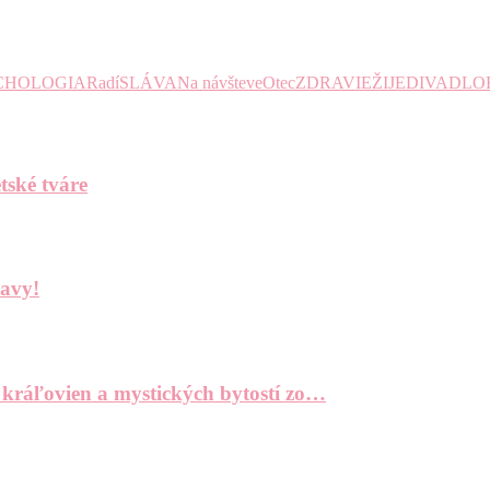
CHOLOGIA
Radí
SLÁVA
Na návšteve
Otec
ZDRAVIE
ŽIJE
DIVADLO
tské tváre
bavy!
 kráľovien a mystických bytostí zo…