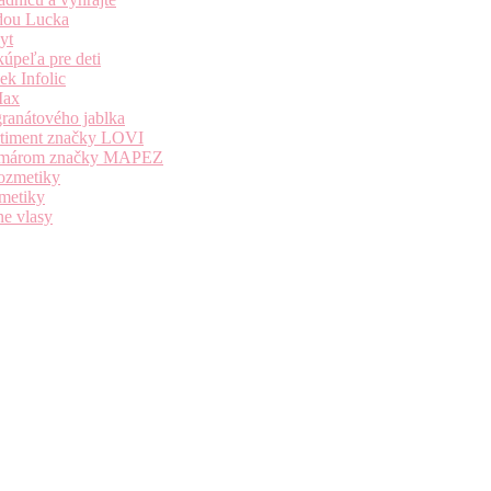
dou Lucka
yt
úpeľa pre deti
k Infolic
Max
granátového jablka
ortiment značky LOVI
i komárom značky MAPEZ
kozmetiky
zmetiky
ne vlasy