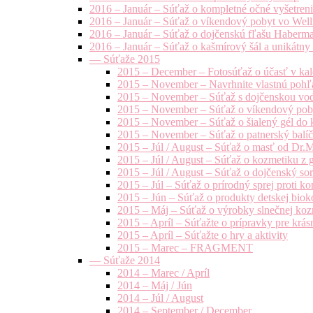
2016 – Január – Súťaž o kompletné očné vyšetren
2016 – Január – Súťaž o víkendový pobyt vo Well
2016 – Január – Súťaž o dojčenskú fľašu Haberm
2016 – Január – Súťaž o kašmírový šál a unikátny
— Súťaže 2015
2015 – December – Fotosúťaž o účasť v kal
2015 – November – Navrhnite vlastnú pohľa
2015 – November – Súťaž s dojčenskou vo
2015 – November – Súťaž o víkendový pob
2015 – November – Súťaž o šialený gél do k
2015 – November – Súťaž o patnerský balíče
2015 – Júl / August – Súťaž o masť od Dr.
2015 – Júl / August – Súťaž o kozmetiku z 
2015 – Júl / August – Súťaž o dojčenský s
2015 – Júl – Súťaž o prírodný sprej prot
2015 – Jún – Súťaž o produkty detskej bio
2015 – Máj – Súťaž o výrobky slnečnej ko
2015 – Apríl – Súťažte o prípravky pre krás
2015 – Apríl – Súťažte o hry a aktivity
2015 – Marec – FRAGMENT
— Súťaže 2014
2014 – Marec / Apríl
2014 – Máj / Jún
2014 – Júl / August
2014 – September / December