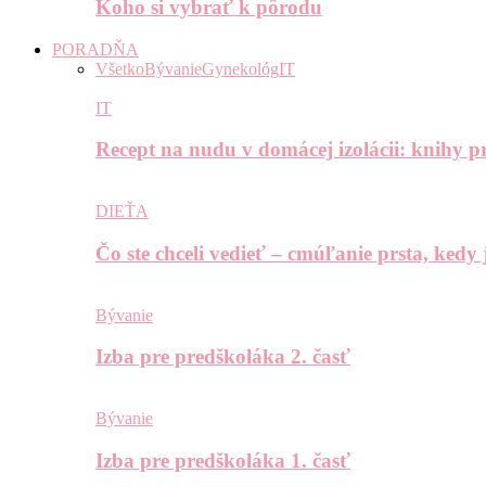
Koho si vybrať k pôrodu
PORADŇA
Všetko
Bývanie
Gynekológ
IT
IT
Recept na nudu v domácej izolácii: knihy pr
DIEŤA
Čo ste chceli vedieť – cmúľanie prsta, kedy
Bývanie
Izba pre predškoláka 2. časť
Bývanie
Izba pre predškoláka 1. časť