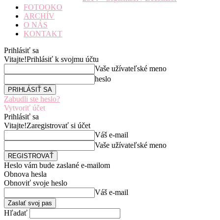
FOTOOKO
ARCHÍV
O NÁS
KONTAKT
Prihlásiť sa
Vitajte!
Prihlásiť k svojmu účtu
Vaše užívateľské meno
heslo
Zabudli ste heslo?
Vytvoriť účet
Prihlásiť sa
Vitajte!
Zaregistrovať si účet
Váš e-mail
Vaše užívateľské meno
Heslo vám bude zaslané e-mailom
Obnova hesla
Obnoviť svoje heslo
Váš e-mail
Hľadať