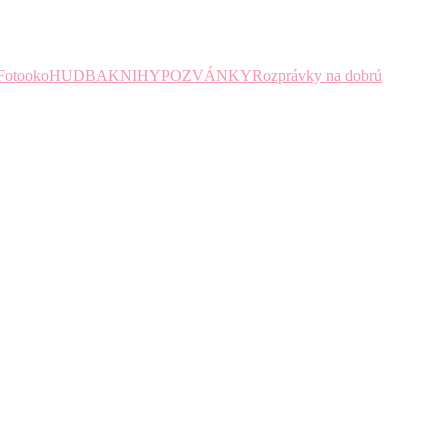
Fotooko
HUDBA
KNIHY
POZVÁNKY
Rozprávky na dobrú