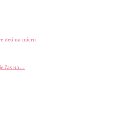
e deti na mieru
 je čas na…