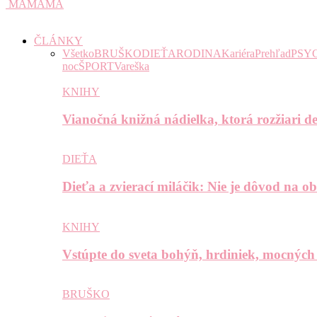
MAMAMA
ČLÁNKY
Všetko
BRUŠKO
DIEŤA
RODINA
Kariéra
Prehľad
PSY
noc
ŠPORT
Vareška
KNIHY
Vianočná knižná nádielka, ktorá rozžiari de
DIEŤA
Dieťa a zvierací miláčik: Nie je dôvod na o
KNIHY
Vstúpte do sveta bohýň, hrdiniek, mocných
BRUŠKO