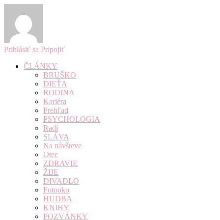
Prihlásiť sa
Pripojiť
ČLÁNKY
BRUŠKO
DIEŤA
RODINA
Kariéra
Prehľad
PSYCHOLOGIA
Radí
SLÁVA
Na návšteve
Otec
ZDRAVIE
ŽIJE
DIVADLO
Fotooko
HUDBA
KNIHY
POZVÁNKY