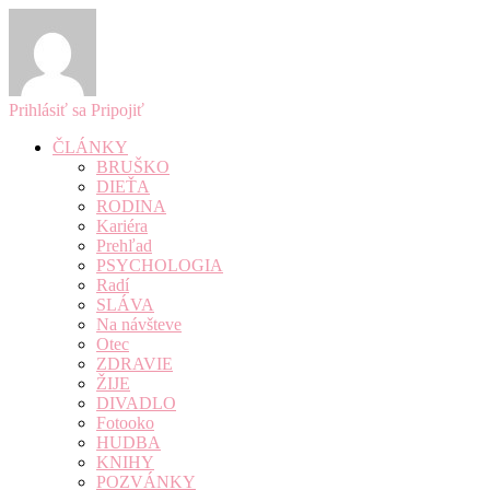
Prihlásiť sa
Pripojiť
ČLÁNKY
BRUŠKO
DIEŤA
RODINA
Kariéra
Prehľad
PSYCHOLOGIA
Radí
SLÁVA
Na návšteve
Otec
ZDRAVIE
ŽIJE
DIVADLO
Fotooko
HUDBA
KNIHY
POZVÁNKY