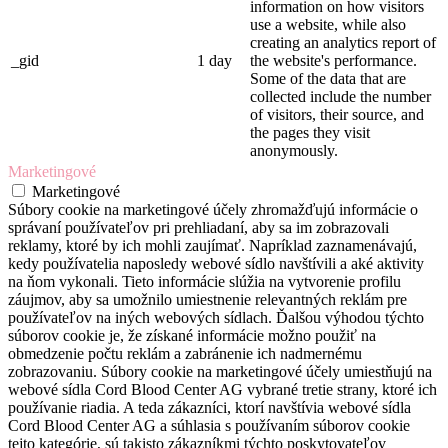
information on how visitors
use a website, while also
creating an analytics report of
_gid
1 day
the website's performance.
Some of the data that are
collected include the number
of visitors, their source, and
the pages they visit
anonymously.
Marketingové
Marketingové
Súbory cookie na marketingové účely zhromažďujú informácie o
správaní používateľov pri prehliadaní, aby sa im zobrazovali
reklamy, ktoré by ich mohli zaujímať. Napríklad zaznamenávajú,
kedy používatelia naposledy webové sídlo navštívili a aké aktivity
na ňom vykonali. Tieto informácie slúžia na vytvorenie profilu
záujmov, aby sa umožnilo umiestnenie relevantných reklám pre
používateľov na iných webových sídlach. Ďalšou výhodou týchto
súborov cookie je, že získané informácie možno použiť na
obmedzenie počtu reklám a zabránenie ich nadmernému
zobrazovaniu. Súbory cookie na marketingové účely umiestňujú na
webové sídla Cord Blood Center AG vybrané tretie strany, ktoré ich
používanie riadia. A teda zákazníci, ktorí navštívia webové sídla
Cord Blood Center AG a súhlasia s používaním súborov cookie
tejto kategórie, sú takisto zákazníkmi týchto poskytovateľov