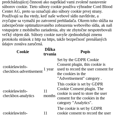
predchádzajúcej činnosti ako napríklad vami zvolené nastavenie
súborov cookie. Tieto súbory cookie používa výhradne Cord Blood
Center AG, preto sa označujú ako súbory cookie prvej strany.
Používajú sa iba vtedy, keď naše webové sídlo navštívite, a
zvyčajne sa vymažú po zatvorení prehliadača. Okrem toho slúžia na
zabezpečenie optimalizovaného zobrazenia webového sídla, ak naň
vstupujete z mobilného zariadenia, aby ste zbytočne nespotrebovali
veľký objem dát. Súbory cookie navyše zjednodušujú zmenu
protokolu stránok z http na https, takže bezpečnosť prenášaných
údajov zostáva zaručená.
Dĺžka
Cookie
Popis
trvania
Set by the GDPR Cookie
Consent plugin, this cookie is
cookielawinfo-
1 year
used to record the user consent for
checkbox-advertisement
the cookies in the
"Advertisement" category .
This cookie is set by GDPR
Cookie Consent plugin. The
cookielawinfo-
11
cookie is used to store the user
checkbox-analytics
months
consent for the cookies in the
category "Analytics".
The cookie is set by GDPR
cookielawinfo-
11
cookie consent to record the user