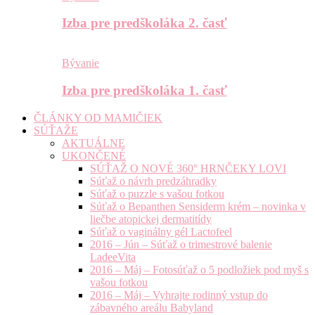
Izba pre predškoláka 2. časť
Bývanie
Izba pre predškoláka 1. časť
ČLÁNKY OD MAMIČIEK
SÚŤAŽE
AKTUÁLNE
UKONČENÉ
SÚŤAŽ O NOVÉ 360° HRNČEKY LOVI
Súťaž o návrh predzáhradky
Súťaž o puzzle s vašou fotkou
Súťaž o Bepanthen Sensiderm krém – novinka v
liečbe atopickej dermatitídy
Súťaž o vaginálny gél Lactofeel
2016 – Jún – Súťaž o trimestrové balenie
LadeeVita
2016 – Máj – Fotosúťaž o 5 podložiek pod myš s
vašou fotkou
2016 – Máj – Vyhrajte rodinný vstup do
zábavného areálu Babyland