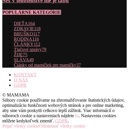
Sex v tehotenstve nie je tabu
POPULÁRNE KATEGÓRIE
DIEŤA
164
ZDRAVIE
118
BRUŠKO
117
RODINA
116
ČLÁNKY
112
Tlačové správy
79
ŽIJE
75
SLÁVA
49
Články od mamičiek pre mamičky
37
KONTAKT
O NÁS
GDPR
© MAMAMA
Súbory cookie používame na zhromažďovanie štatistických údajov,
optimalizáciu funkčnosti webových stránok a pre online marketing,
aby sme vám poskytli celkovo lepší zážitok. Viac informácií o
súboroch cookie a nastaveniach nájdete
tu
. Nastavenia cookies
môžete kedykoľvek zmeniť.
GDPR
.
Prijať všetky cookie
Odmietnuť všetky cookie