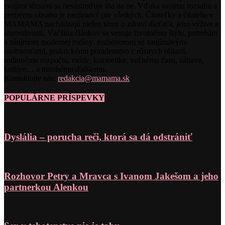
svojimi témami sa nesústreďuje iba na ne. Vďaka svojmu rozsahu a
pestrému obsahu je zaujímavý pre všetkých. Čitateľky a čitatelia v
MAMAMA nachádzajú nielen témy o zdraví dieťaťa, jeho výžive a
starostlivosti. Väčšina článkov sa venuje životnému štýlu, potrebám
a záujmom modernej rodiny: rozhovorom so zaujímavými
osobnosťami, praktickému poradenstvo z rôznych oblastí,
rodinnému rozpočtu, móde, kozmetike, voľnému času, zábave,
kultúre… a mnohému ďalšiemu.
Kontaktujte nás:
redakcia@mamama.sk
POPULÁRNE PRÍSPEVKY
Dyslália – porucha reči, ktorá sa dá odstrániť
Rozhovor Petry a Mravca s Ivanom Jakešom a jeho
partnerkou Alenkou