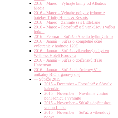
2016 – Marec – Vyhrajte knihy od Albatros
Media
2016 – Marec – Vyhrajte pobyt v jednom z
hotelov Trinity Hotels & Resorts
2016 – Marec – Zahrajte sa s LittleLane
2016 – Marec – Fotosúťaž o 5 vankúšov s vašou
fotkou
2016 – Február – Súťaž o Apetito bylinný sirup
2016 – Január – Súťaž o kompletné očné
vyšetrenie v hodnote 120€
2016 – Január – Súťaž o víkendový pobyt vo
Wellness Hoteli Borovica
2016 – Január – Súťaž o dojčenskú fľašu
Haberman
2016 – Január – Súťaž o kašmírový šál a
unikátny BIO arganový olej
— Súťaže 2015
2015 – December – Fotosúťaž o účasť v
kalendári
2015 – November – Navrhnite vlastnú
pohľadnicu a vyhrajte
2015 – November – Súťaž s dojčenskou
vodou Lucka
2015 – November – Súťaž o víkendový
pobyt