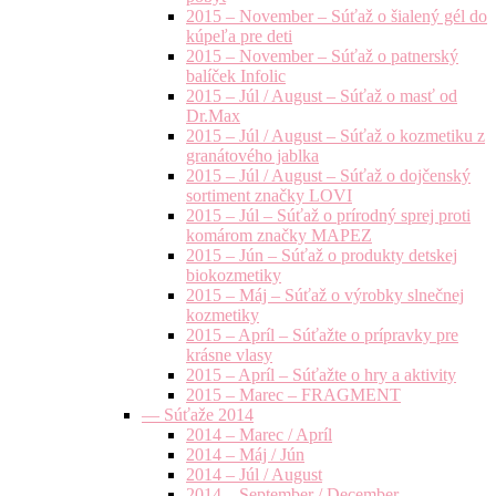
2015 – November – Súťaž o šialený gél do
kúpeľa pre deti
2015 – November – Súťaž o patnerský
balíček Infolic
2015 – Júl / August – Súťaž o masť od
Dr.Max
2015 – Júl / August – Súťaž o kozmetiku z
granátového jablka
2015 – Júl / August – Súťaž o dojčenský
sortiment značky LOVI
2015 – Júl – Súťaž o prírodný sprej proti
komárom značky MAPEZ
2015 – Jún – Súťaž o produkty detskej
biokozmetiky
2015 – Máj – Súťaž o výrobky slnečnej
kozmetiky
2015 – Apríl – Súťažte o prípravky pre
krásne vlasy
2015 – Apríl – Súťažte o hry a aktivity
2015 – Marec – FRAGMENT
— Súťaže 2014
2014 – Marec / Apríl
2014 – Máj / Jún
2014 – Júl / August
2014 – September / December