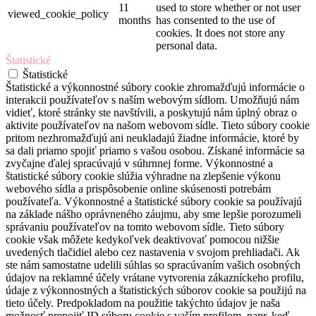
11
used to store whether or not user
viewed_cookie_policy
months
has consented to the use of
cookies. It does not store any
personal data.
Štatistické
Štatistické
Štatistické a výkonnostné súbory cookie zhromažďujú informácie o
interakcii používateľov s naším webovým sídlom. Umožňujú nám
vidieť, ktoré stránky ste navštívili, a poskytujú nám úplný obraz o
aktivite používateľov na našom webovom sídle. Tieto súbory cookie
pritom nezhromažďujú ani neukladajú žiadne informácie, ktoré by
sa dali priamo spojiť priamo s vašou osobou. Získané informácie sa
zvyčajne ďalej spracúvajú v súhrnnej forme. Výkonnostné a
štatistické súbory cookie slúžia výhradne na zlepšenie výkonu
webového sídla a prispôsobenie online skúsenosti potrebám
používateľa. Výkonnostné a štatistické súbory cookie sa používajú
na základe nášho oprávneného záujmu, aby sme lepšie porozumeli
správaniu používateľov na tomto webovom sídle. Tieto súbory
cookie však môžete kedykoľvek deaktivovať pomocou nižšie
uvedených tlačidiel alebo cez nastavenia v svojom prehliadači. Ak
ste nám samostatne udelili súhlas so spracúvaním vašich osobných
údajov na reklamné účely vrátane vytvorenia zákazníckeho profilu,
údaje z výkonnostných a štatistických súborov cookie sa použijú na
tieto účely. Predpokladom na použitie takýchto údajov je naša
možnosť prepojiť ID súboru cookie s vaším profilom, napr. keď