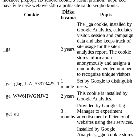
navštívite naše webové sídlo a prihlásite sa do svojho konta.
Dĺžka
Cookie
Popis
trvania
The _ga cookie, installed by
Google Analytics, calculates
visitor, session and campaign
data and also keeps track of
site usage for the site's
_ga
2 years
analytics report. The cookie
stores information
anonymously and assigns a
randomly generated number
to recognize unique visitors.
1
Set by Google to distinguish
_gat_gtag_UA_53973425_1
minute
users.
This cookie is installed by
_ga_WW6HWGNJV2
2 years
Google Analytics.
Provided by Google Tag
3
Manager to experiment
_gcl_au
months
advertisement efficiency of
websites using their services.
Installed by Google
Analytics, _gid cookie stores