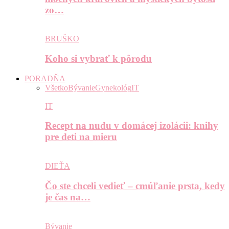
zo…
BRUŠKO
Koho si vybrať k pôrodu
PORADŇA
Všetko
Bývanie
Gynekológ
IT
IT
Recept na nudu v domácej izolácii: knihy
pre deti na mieru
DIEŤA
Čo ste chceli vedieť – cmúľanie prsta, kedy
je čas na…
Bývanie