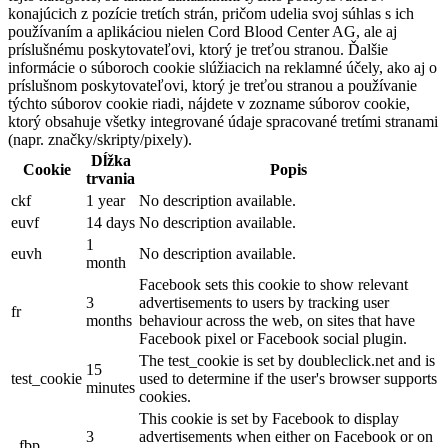
konajúcich z pozície tretích strán, pričom udelia svoj súhlas s ich
používaním a aplikáciou nielen Cord Blood Center AG, ale aj
príslušnému poskytovateľovi, ktorý je treťou stranou. Ďalšie
informácie o súboroch cookie slúžiacich na reklamné účely, ako aj o
príslušnom poskytovateľovi, ktorý je treťou stranou a používanie
týchto súborov cookie riadi, nájdete v zozname súborov cookie,
ktorý obsahuje všetky integrované údaje spracované tretími stranami
(napr. značky/skripty/pixely).
Dĺžka
Cookie
Popis
trvania
ckf
1 year
No description available.
euvf
14 days
No description available.
1
euvh
No description available.
month
Facebook sets this cookie to show relevant
3
advertisements to users by tracking user
fr
months
behaviour across the web, on sites that have
Facebook pixel or Facebook social plugin.
The test_cookie is set by doubleclick.net and is
15
test_cookie
used to determine if the user's browser supports
minutes
cookies.
This cookie is set by Facebook to display
3
advertisements when either on Facebook or on
_fbp