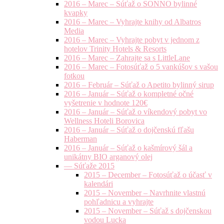
2016 – Marec – Súťaž o SONNO bylinné
kvapky
2016 – Marec – Vyhrajte knihy od Albatros
Media
2016 – Marec – Vyhrajte pobyt v jednom z
hotelov Trinity Hotels & Resorts
2016 – Marec – Zahrajte sa s LittleLane
2016 – Marec – Fotosúťaž o 5 vankúšov s vašou
fotkou
2016 – Február – Súťaž o Apetito bylinný sirup
2016 – Január – Súťaž o kompletné očné
vyšetrenie v hodnote 120€
2016 – Január – Súťaž o víkendový pobyt vo
Wellness Hoteli Borovica
2016 – Január – Súťaž o dojčenskú fľašu
Haberman
2016 – Január – Súťaž o kašmírový šál a
unikátny BIO arganový olej
— Súťaže 2015
2015 – December – Fotosúťaž o účasť v
kalendári
2015 – November – Navrhnite vlastnú
pohľadnicu a vyhrajte
2015 – November – Súťaž s dojčenskou
vodou Lucka