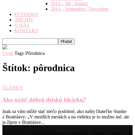
2014 – Júl / August
2014 – September / December
FOTOOKO
ARCHÍV
O NÁS
KONTAKT
Úvod
Tagy
Pôrodnica
Štítok: pôrodnica
ČLÁNKY
Ako nájsť dobrú detskú lekárku?
Inak sa vám môže stať niečo podobné, ako našej čitateľke Stanke
z Bratislavy: „V menších mestách a na vidieku je to možno iné, ale
ja žijem v Bratislave...
MAMAMA je určená primárne pre mamičky, súčasné aj budúce, ale