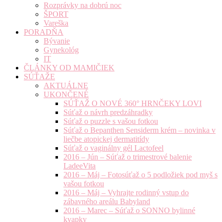
Rozprávky na dobrú noc
ŠPORT
Vareška
PORADŇA
Bývanie
Gynekológ
IT
ČLÁNKY OD MAMIČIEK
SÚŤAŽE
AKTUÁLNE
UKONČENÉ
SÚŤAŽ O NOVÉ 360° HRNČEKY LOVI
Súťaž o návrh predzáhradky
Súťaž o puzzle s vašou fotkou
Súťaž o Bepanthen Sensiderm krém – novinka v
liečbe atopickej dermatitídy
Súťaž o vaginálny gél Lactofeel
2016 – Jún – Súťaž o trimestrové balenie
LadeeVita
2016 – Máj – Fotosúťaž o 5 podložiek pod myš s
vašou fotkou
2016 – Máj – Vyhrajte rodinný vstup do
zábavného areálu Babyland
2016 – Marec – Súťaž o SONNO bylinné
kvapky