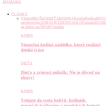
MAMAMA
ČLÁNKY
Všetko
BRUŠKO
DIEŤA
RODINA
Kariéra
Prehľad
PSY
návšteve
Otec
ZDRAVIE
ŽIJE
DIVADLO
Fotooko
HUDB
na dobrú noc
ŠPORT
Vareška
KNIHY
Vianočná knižná nádielka, ktorá rozžiari
detské tváre
DIEŤA
Dieťa a zvierací miláčik: Nie je dôvod na
obavy!
KNIHY
Vstúpte do sveta bohýň, hrdiniek,
mocných kráľovien a mystických bytostí