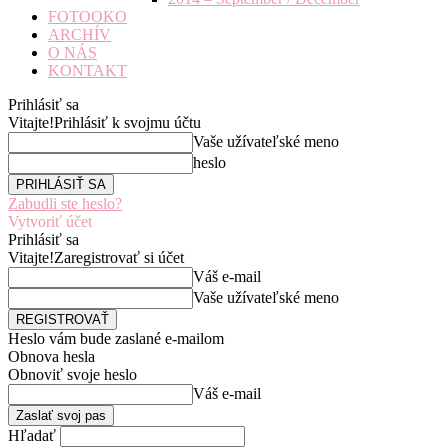
FOTOOKO
ARCHÍV
O NÁS
KONTAKT
Prihlásiť sa
Vitajte!
Prihlásiť k svojmu účtu
Vaše užívateľské meno
heslo
Zabudli ste heslo?
Vytvoriť účet
Prihlásiť sa
Vitajte!
Zaregistrovať si účet
Váš e-mail
Vaše užívateľské meno
Heslo vám bude zaslané e-mailom
Obnova hesla
Obnoviť svoje heslo
Váš e-mail
Hľadať