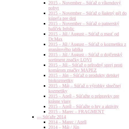
2015 – November – Súťaž o víkendový
pobyt
2015 – November – Súťaž o šialený gél do
kúpeľa pre deti
2015 – November – Súťaž o patnerský
balíček Infolic
2015 – Júl / August – Súťaž o masť od
Dr.Max
2015 – Júl / August – Súťaž o kozmetiku z
granátového jablka
2015 – Júl / August – Súťaž o dojčenský
sortiment značky LOVI
2015 – Júl – Súťaž o prírodný sprej proti
komárom značky MAPEZ
2015 – Jún – Súťaž o produkty detskej
biokozmetiky
2015 – Máj – Súťaž o výrobky slnečnej
kozmetiky
2015 – Apríl – Súťažte o prípravky pre
krásne vlasy
2015 – Apríl – Súťažte o hry a aktivity
2015 – Marec – FRAGMENT
— Súťaže 2014
2014 – Marec / Apríl
2014 – Máj / Jún