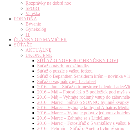
Rozprávky na dobrú noc
ŠPORT
Vareška
PORADŇA
Bývanie
Gynekológ
IT
ČLÁNKY OD MAMIČIEK
SÚŤAŽE
AKTUÁLNE
UKONČENÉ
SÚŤAŽ O NOVÉ 360° HRNČEKY LOVI
Súťaž o návrh predzáhradky
Súťaž o puzzle s vašou fotkou
Súťaž o Bepanthen Sensiderm krém – novinka v lie
Súťaž o vaginálny gél Lactofeel
2016 – Jún – Súťaž o trimestrové balenie LadeeVi
2016 – Máj – Fotosúťaž o 5 podložiek pod myš s 
2016 – Máj – Vyhrajte rodinný vstup do zábavnéh
2016 – Marec – Súťaž o SONNO bylinné kvapky
2016 – Marec – Vyhrajte knihy od Albatros Media
2016 – Marec – Vyhrajte pobyt v jednom z hotelov
2016 – Marec – Zahrajte sa s LittleLane
2016 – Marec – Fotosúťaž o 5 vankúšov s vašou f
2016 – Február – Súťaž o Apetito bylinný sirup