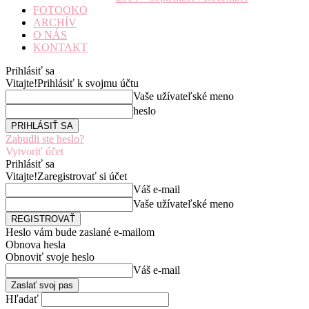
FOTOOKO
ARCHÍV
O NÁS
KONTAKT
Prihlásiť sa
Vitajte!
Prihlásiť k svojmu účtu
Vaše užívateľské meno
heslo
Zabudli ste heslo?
Vytvoriť účet
Prihlásiť sa
Vitajte!
Zaregistrovať si účet
Váš e-mail
Vaše užívateľské meno
Heslo vám bude zaslané e-mailom
Obnova hesla
Obnoviť svoje heslo
Váš e-mail
Hľadať