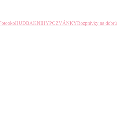
Fotooko
HUDBA
KNIHY
POZVÁNKY
Rozprávky na dobrú