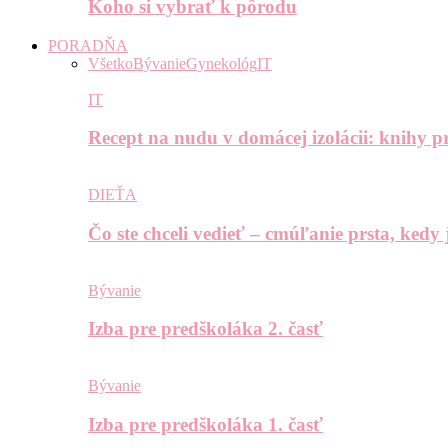
Koho si vybrať k pôrodu
PORADŇA
Všetko
Bývanie
Gynekológ
IT
IT
Recept na nudu v domácej izolácii: knihy pr
DIEŤA
Čo ste chceli vedieť – cmúľanie prsta, kedy
Bývanie
Izba pre predškoláka 2. časť
Bývanie
Izba pre predškoláka 1. časť