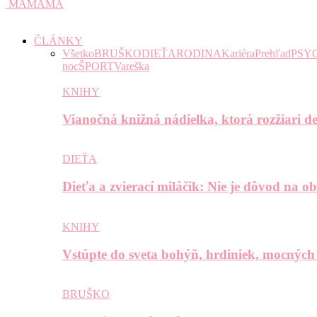
MAMAMA
ČLÁNKY
Všetko
BRUŠKO
DIEŤA
RODINA
Kariéra
Prehľad
PSY
noc
ŠPORT
Vareška
KNIHY
Vianočná knižná nádielka, ktorá rozžiari de
DIEŤA
Dieťa a zvierací miláčik: Nie je dôvod na o
KNIHY
Vstúpte do sveta bohýň, hrdiniek, mocných
BRUŠKO