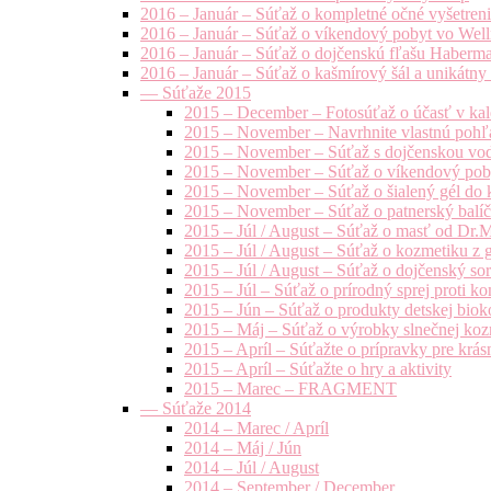
2016 – Január – Súťaž o kompletné očné vyšetren
2016 – Január – Súťaž o víkendový pobyt vo Well
2016 – Január – Súťaž o dojčenskú fľašu Haberm
2016 – Január – Súťaž o kašmírový šál a unikátny
— Súťaže 2015
2015 – December – Fotosúťaž o účasť v kal
2015 – November – Navrhnite vlastnú pohľa
2015 – November – Súťaž s dojčenskou vo
2015 – November – Súťaž o víkendový pob
2015 – November – Súťaž o šialený gél do k
2015 – November – Súťaž o patnerský balíče
2015 – Júl / August – Súťaž o masť od Dr.
2015 – Júl / August – Súťaž o kozmetiku z 
2015 – Júl / August – Súťaž o dojčenský s
2015 – Júl – Súťaž o prírodný sprej prot
2015 – Jún – Súťaž o produkty detskej bio
2015 – Máj – Súťaž o výrobky slnečnej ko
2015 – Apríl – Súťažte o prípravky pre krás
2015 – Apríl – Súťažte o hry a aktivity
2015 – Marec – FRAGMENT
— Súťaže 2014
2014 – Marec / Apríl
2014 – Máj / Jún
2014 – Júl / August
2014 – September / December