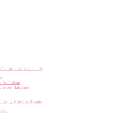
čbe atopickej dermatitídy
ta
vašou fotkou
o areálu Babyland
 Trinity Hotels & Resorts
otkou