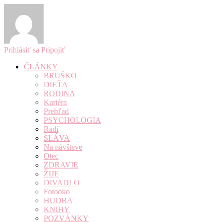
Prihlásiť sa
Pripojiť
ČLÁNKY
BRUŠKO
DIEŤA
RODINA
Kariéra
Prehľad
PSYCHOLOGIA
Radí
SLÁVA
Na návšteve
Otec
ZDRAVIE
ŽIJE
DIVADLO
Fotooko
HUDBA
KNIHY
POZVÁNKY