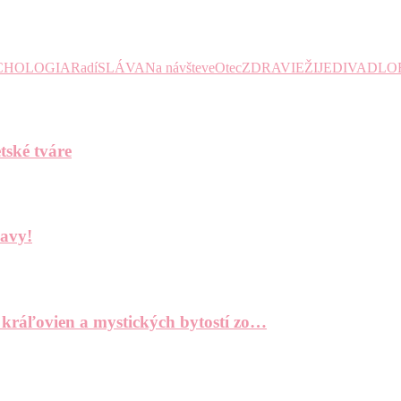
CHOLOGIA
Radí
SLÁVA
Na návšteve
Otec
ZDRAVIE
ŽIJE
DIVADLO
tské tváre
bavy!
 kráľovien a mystických bytostí zo…