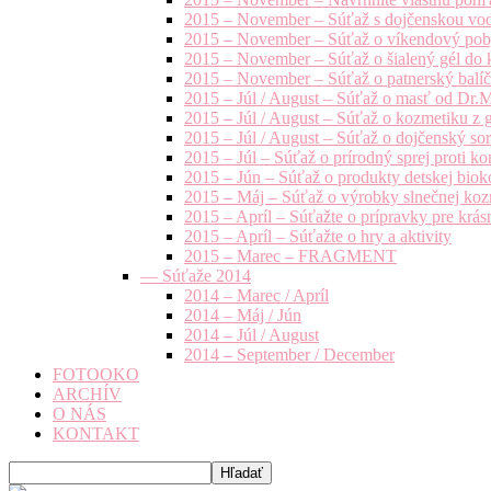
2015 – November – Súťaž s dojčenskou vo
2015 – November – Súťaž o víkendový pob
2015 – November – Súťaž o šialený gél do k
2015 – November – Súťaž o patnerský balíče
2015 – Júl / August – Súťaž o masť od Dr.
2015 – Júl / August – Súťaž o kozmetiku z 
2015 – Júl / August – Súťaž o dojčenský s
2015 – Júl – Súťaž o prírodný sprej prot
2015 – Jún – Súťaž o produkty detskej bio
2015 – Máj – Súťaž o výrobky slnečnej ko
2015 – Apríl – Súťažte o prípravky pre krás
2015 – Apríl – Súťažte o hry a aktivity
2015 – Marec – FRAGMENT
— Súťaže 2014
2014 – Marec / Apríl
2014 – Máj / Jún
2014 – Júl / August
2014 – September / December
FOTOOKO
ARCHÍV
O NÁS
KONTAKT