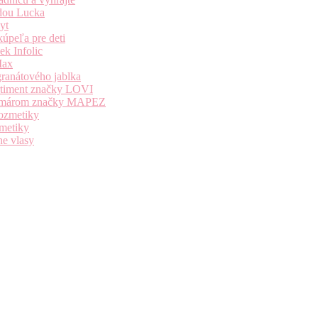
dou Lucka
yt
úpeľa pre deti
k Infolic
Max
granátového jablka
ortiment značky LOVI
i komárom značky MAPEZ
kozmetiky
zmetiky
ne vlasy