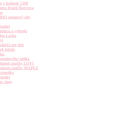
ie v hodnote 120€
ness Hoteli Borovica
an
 BIO arganový olej
endári
dnicu a vyhrajte
dou Lucka
yt
úpeľa pre deti
k Infolic
Max
granátového jablka
ortiment značky LOVI
i komárom značky MAPEZ
kozmetiky
zmetiky
ne vlasy