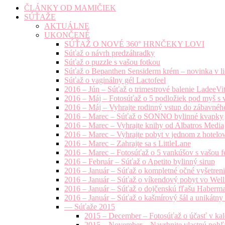
ČLÁNKY OD MAMIČIEK
SÚŤAŽE
AKTUÁLNE
UKONČENÉ
SÚŤAŽ O NOVÉ 360° HRNČEKY LOVI
Súťaž o návrh predzáhradky
Súťaž o puzzle s vašou fotkou
Súťaž o Bepanthen Sensiderm krém – novinka v lie
Súťaž o vaginálny gél Lactofeel
2016 – Jún – Súťaž o trimestrové balenie LadeeVi
2016 – Máj – Fotosúťaž o 5 podložiek pod myš s 
2016 – Máj – Vyhrajte rodinný vstup do zábavnéh
2016 – Marec – Súťaž o SONNO bylinné kvapky
2016 – Marec – Vyhrajte knihy od Albatros Media
2016 – Marec – Vyhrajte pobyt v jednom z hotelov
2016 – Marec – Zahrajte sa s LittleLane
2016 – Marec – Fotosúťaž o 5 vankúšov s vašou f
2016 – Február – Súťaž o Apetito bylinný sirup
2016 – Január – Súťaž o kompletné očné vyšetren
2016 – Január – Súťaž o víkendový pobyt vo Well
2016 – Január – Súťaž o dojčenskú fľašu Haberm
2016 – Január – Súťaž o kašmírový šál a unikátny
— Súťaže 2015
2015 – December – Fotosúťaž o účasť v kal
2015 – November – Navrhnite vlastnú pohľa