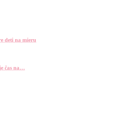
e deti na mieru
 je čas na…