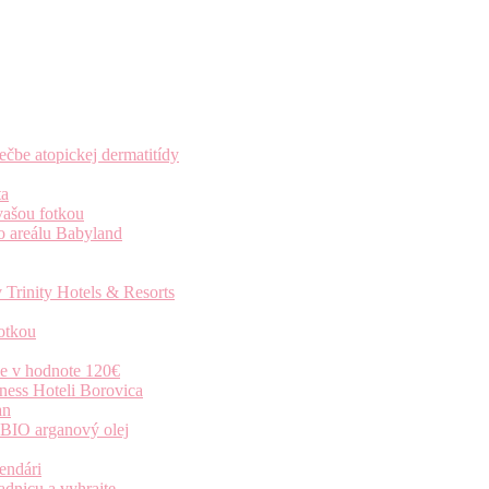
čbe atopickej dermatitídy
ta
vašou fotkou
o areálu Babyland
 Trinity Hotels & Resorts
otkou
ie v hodnote 120€
ness Hoteli Borovica
an
 BIO arganový olej
endári
dnicu a vyhrajte