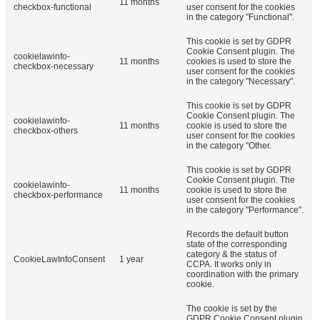
11 months
checkbox-functional
user consent for the cookies
in the category "Functional".
This cookie is set by GDPR
Cookie Consent plugin. The
cookielawinfo-
11 months
cookies is used to store the
checkbox-necessary
user consent for the cookies
in the category "Necessary".
This cookie is set by GDPR
Cookie Consent plugin. The
cookielawinfo-
11 months
cookie is used to store the
checkbox-others
user consent for the cookies
in the category "Other.
This cookie is set by GDPR
Cookie Consent plugin. The
cookielawinfo-
11 months
cookie is used to store the
checkbox-performance
user consent for the cookies
in the category "Performance".
Records the default button
state of the corresponding
category & the status of
CookieLawInfoConsent
1 year
CCPA. It works only in
coordination with the primary
cookie.
The cookie is set by the
GDPR Cookie Consent plugin