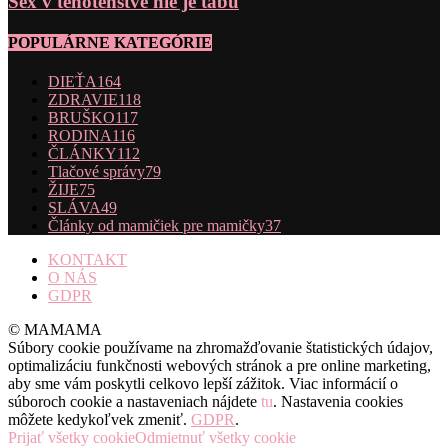
Sex v tehotenstve nie je tabu
POPULÁRNE KATEGÓRIE
DIEŤA
164
ZDRAVIE
118
BRUŠKO
117
RODINA
116
ČLÁNKY
112
Tlačové správy
79
ŽIJE
75
SLÁVA
49
Články od mamičiek pre mamičky
37
KONTAKT
O NÁS
GDPR
© MAMAMA
Súbory cookie používame na zhromažďovanie štatistických údajov,
optimalizáciu funkčnosti webových stránok a pre online marketing,
aby sme vám poskytli celkovo lepší zážitok. Viac informácií o
súboroch cookie a nastaveniach nájdete
tu
. Nastavenia cookies
môžete kedykoľvek zmeniť.
GDPR
.
Prijať všetky cookie
Odmietnuť všetky cookie