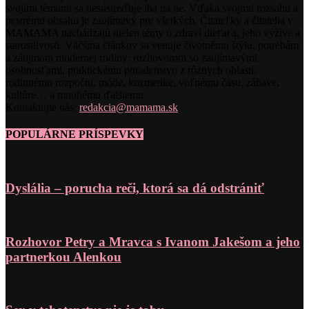
svojimi témami sa nesústreďuje iba na ne. Vďaka svojmu rozsahu a
pestrému obsahu je zaujímavý pre všetkých. Čitateľky a čitatelia v
MAMAMA nachádzajú nielen témy o zdraví dieťaťa, jeho výžive a
starostlivosti. Väčšina článkov sa venuje životnému štýlu, potrebám
a záujmom modernej rodiny: rozhovorom so zaujímavými
osobnosťami, praktickému poradenstvo z rôznych oblastí,
rodinnému rozpočtu, móde, kozmetike, voľnému času, zábave,
kultúre… a mnohému ďalšiemu.
Kontaktujte nás:
redakcia@mamama.sk
POPULÁRNE PRÍSPEVKY
Dyslália – porucha reči, ktorá sa dá odstrániť
Rozhovor Petry a Mravca s Ivanom Jakešom a jeho
partnerkou Alenkou