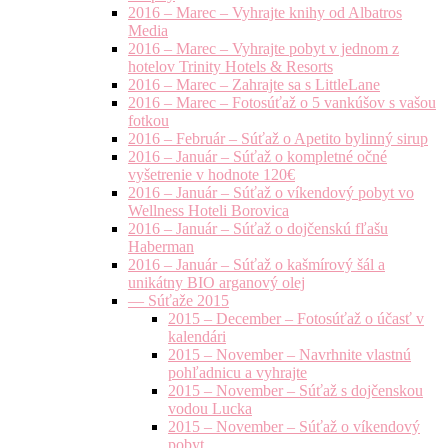
2016 – Marec – Vyhrajte knihy od Albatros
Media
2016 – Marec – Vyhrajte pobyt v jednom z
hotelov Trinity Hotels & Resorts
2016 – Marec – Zahrajte sa s LittleLane
2016 – Marec – Fotosúťaž o 5 vankúšov s vašou
fotkou
2016 – Február – Súťaž o Apetito bylinný sirup
2016 – Január – Súťaž o kompletné očné
vyšetrenie v hodnote 120€
2016 – Január – Súťaž o víkendový pobyt vo
Wellness Hoteli Borovica
2016 – Január – Súťaž o dojčenskú fľašu
Haberman
2016 – Január – Súťaž o kašmírový šál a
unikátny BIO arganový olej
— Súťaže 2015
2015 – December – Fotosúťaž o účasť v
kalendári
2015 – November – Navrhnite vlastnú
pohľadnicu a vyhrajte
2015 – November – Súťaž s dojčenskou
vodou Lucka
2015 – November – Súťaž o víkendový
pobyt