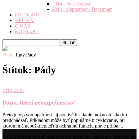
2014 – Júl / August
2014 – September / December
FOTOOKO
ARCHÍV
O NÁS
KONTAKT
Úvod
Tagy
Pády
Štítok: Pády
ZDRAVIE
Pozor, hrozí nebezpečenstvo!
Preto je výzvou opatrnosť aj poctivé hľadanie možností, ako im
predchádzať. Príkladom môže byť populárne bicyklovanie, pri
ktorom má neodškriepiteľnú ochrannú funkciu práve prilba....
MAMAMA je určená primárne pre mamičky, súčasné aj budúce, ale