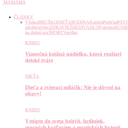
MAMAMA
ČLÁNKY
Všetko
BRUŠKO
DIEŤA
RODINA
Kariéra
Prehľad
PSY
návšteve
Otec
ZDRAVIE
ŽIJE
DIVADLO
Fotooko
HUDB
na dobrú noc
ŠPORT
Vareška
KNIHY
Vianočná knižná nádielka, ktorá rozžiari
detské tváre
DIEŤA
Dieťa a zvierací miláčik: Nie je dôvod na
obavy!
KNIHY
Vstúpte do sveta bohýň, hrdiniek,
mocných kráľovien a mystických bytostí