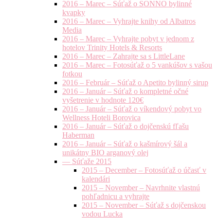
2016 – Marec – Súťaž o SONNO bylinné
kvapky
2016 – Marec – Vyhrajte knihy od Albatros
Media
2016 – Marec – Vyhrajte pobyt v jednom z
hotelov Trinity Hotels & Resorts
2016 – Marec – Zahrajte sa s LittleLane
2016 – Marec – Fotosúťaž o 5 vankúšov s vašou
fotkou
2016 – Február – Súťaž o Apetito bylinný sirup
2016 – Január – Súťaž o kompletné očné
vyšetrenie v hodnote 120€
2016 – Január – Súťaž o víkendový pobyt vo
Wellness Hoteli Borovica
2016 – Január – Súťaž o dojčenskú fľašu
Haberman
2016 – Január – Súťaž o kašmírový šál a
unikátny BIO arganový olej
— Súťaže 2015
2015 – December – Fotosúťaž o účasť v
kalendári
2015 – November – Navrhnite vlastnú
pohľadnicu a vyhrajte
2015 – November – Súťaž s dojčenskou
vodou Lucka