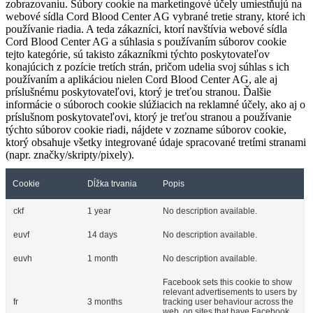
zobrazovaniu. Súbory cookie na marketingové účely umiestňujú na
webové sídla Cord Blood Center AG vybrané tretie strany, ktoré ich
používanie riadia. A teda zákazníci, ktorí navštívia webové sídla
Cord Blood Center AG a súhlasia s používaním súborov cookie
tejto kategórie, sú takisto zákazníkmi týchto poskytovateľov
konajúcich z pozície tretích strán, pričom udelia svoj súhlas s ich
používaním a aplikáciou nielen Cord Blood Center AG, ale aj
príslušnému poskytovateľovi, ktorý je treťou stranou. Ďalšie
informácie o súboroch cookie slúžiacich na reklamné účely, ako aj o
príslušnom poskytovateľovi, ktorý je treťou stranou a používanie
týchto súborov cookie riadi, nájdete v zozname súborov cookie,
ktorý obsahuje všetky integrované údaje spracované tretími stranami
(napr. značky/skripty/pixely).
Cookie
Dĺžka trvania
Popis
ckf
1 year
No description available.
euvf
14 days
No description available.
euvh
1 month
No description available.
Facebook sets this cookie to show
relevant advertisements to users by
fr
3 months
tracking user behaviour across the
web, on sites that have Facebook