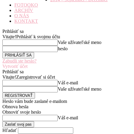
FOTOOKO
ARCHÍV
O NÁS
KONTAKT
Prihlásiť sa
Vitajte!
Prihlásiť k svojmu účtu
Vaše užívateľské meno
heslo
Zabudli ste heslo?
Vytvoriť účet
Prihlásiť sa
Vitajte!
Zaregistrovať si účet
Váš e-mail
Vaše užívateľské meno
Heslo vám bude zaslané e-mailom
Obnova hesla
Obnoviť svoje heslo
Váš e-mail
Hľadať