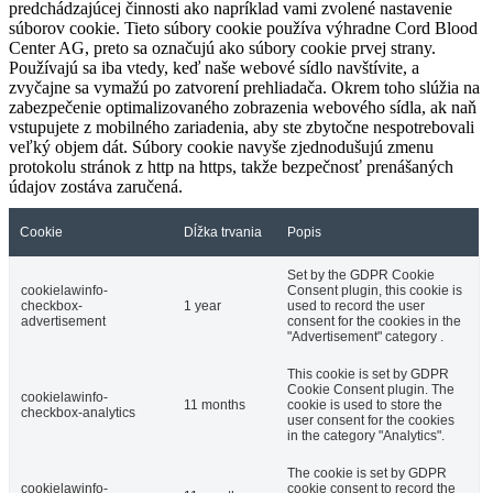
predchádzajúcej činnosti ako napríklad vami zvolené nastavenie
súborov cookie. Tieto súbory cookie používa výhradne Cord Blood
Center AG, preto sa označujú ako súbory cookie prvej strany.
Používajú sa iba vtedy, keď naše webové sídlo navštívite, a
zvyčajne sa vymažú po zatvorení prehliadača. Okrem toho slúžia na
zabezpečenie optimalizovaného zobrazenia webového sídla, ak naň
vstupujete z mobilného zariadenia, aby ste zbytočne nespotrebovali
veľký objem dát. Súbory cookie navyše zjednodušujú zmenu
protokolu stránok z http na https, takže bezpečnosť prenášaných
údajov zostáva zaručená.
Cookie
Dĺžka trvania
Popis
Set by the GDPR Cookie
cookielawinfo-
Consent plugin, this cookie is
checkbox-
1 year
used to record the user
advertisement
consent for the cookies in the
"Advertisement" category .
This cookie is set by GDPR
Cookie Consent plugin. The
cookielawinfo-
11 months
cookie is used to store the
checkbox-analytics
user consent for the cookies
in the category "Analytics".
The cookie is set by GDPR
cookielawinfo-
cookie consent to record the