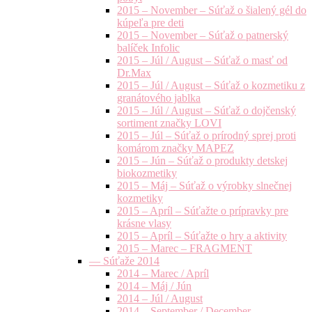
2015 – November – Súťaž o šialený gél do
kúpeľa pre deti
2015 – November – Súťaž o patnerský
balíček Infolic
2015 – Júl / August – Súťaž o masť od
Dr.Max
2015 – Júl / August – Súťaž o kozmetiku z
granátového jablka
2015 – Júl / August – Súťaž o dojčenský
sortiment značky LOVI
2015 – Júl – Súťaž o prírodný sprej proti
komárom značky MAPEZ
2015 – Jún – Súťaž o produkty detskej
biokozmetiky
2015 – Máj – Súťaž o výrobky slnečnej
kozmetiky
2015 – Apríl – Súťažte o prípravky pre
krásne vlasy
2015 – Apríl – Súťažte o hry a aktivity
2015 – Marec – FRAGMENT
— Súťaže 2014
2014 – Marec / Apríl
2014 – Máj / Jún
2014 – Júl / August
2014 – September / December