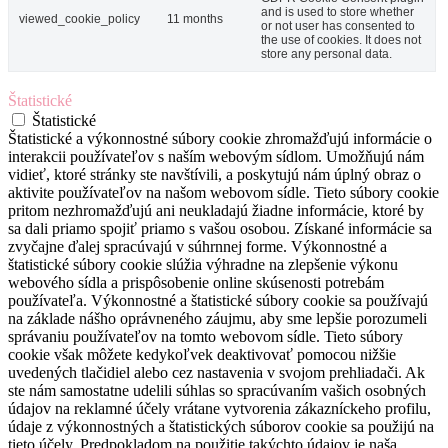
and is used to store whether
viewed_cookie_policy
11 months
or not user has consented to
the use of cookies. It does not
store any personal data.
Štatistické
Štatistické
Štatistické a výkonnostné súbory cookie zhromažďujú informácie o
interakcii používateľov s naším webovým sídlom. Umožňujú nám
vidieť, ktoré stránky ste navštívili, a poskytujú nám úplný obraz o
aktivite používateľov na našom webovom sídle. Tieto súbory cookie
pritom nezhromažďujú ani neukladajú žiadne informácie, ktoré by
sa dali priamo spojiť priamo s vašou osobou. Získané informácie sa
zvyčajne ďalej spracúvajú v súhrnnej forme. Výkonnostné a
štatistické súbory cookie slúžia výhradne na zlepšenie výkonu
webového sídla a prispôsobenie online skúsenosti potrebám
používateľa. Výkonnostné a štatistické súbory cookie sa používajú
na základe nášho oprávneného záujmu, aby sme lepšie porozumeli
správaniu používateľov na tomto webovom sídle. Tieto súbory
cookie však môžete kedykoľvek deaktivovať pomocou nižšie
uvedených tlačidiel alebo cez nastavenia v svojom prehliadači. Ak
ste nám samostatne udelili súhlas so spracúvaním vašich osobných
údajov na reklamné účely vrátane vytvorenia zákazníckeho profilu,
údaje z výkonnostných a štatistických súborov cookie sa použijú na
tieto účely. Predpokladom na použitie takýchto údajov je naša