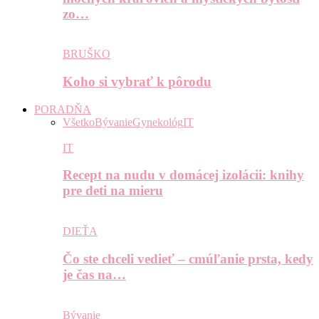
zo…
BRUŠKO
Koho si vybrať k pôrodu
PORADŇA
Všetko
Bývanie
Gynekológ
IT
IT
Recept na nudu v domácej izolácii: knihy
pre deti na mieru
DIEŤA
Čo ste chceli vedieť – cmúľanie prsta, kedy
je čas na…
Bývanie