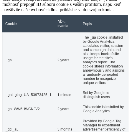
možnosť prepojiť ID súboru cookie s vaším profilom, napr. keď
navštívite naše webové sídlo a prihlásite sa do svojho konta.
Dĺžka
Cookie
Popis
trvania
The _ga cookie, installed
by Google Analytics,
calculates visitor, session
and campaign data and
also keeps track of site
usage for the site's
_ga
2 years
analytics report. The
cookie stores information
anonymously and assigns
a randomly generated
number to recognize
unique visitors.
Set by Google to
_gat_gtag_UA_53973425_1
1 minute
distinguish users.
This cookie is installed by
_ga_WW6HWGNJV2
2 years
Google Analytics.
Provided by Google Tag
Manager to experiment
_gcl_au
3 months
advertisement efficiency of