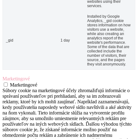
websites using their
services.
Installed by Google
Analytics, _gid cookie
stores information on how
visitors use a website,
while also creating an
analytics report of the
_gid
1 day
website's performance.
Some of the data that are
collected include the
number of visitors, their
source, and the pages
they visit anonymously.
Marketingové
Marketingové
Súbory cookie na marketingové účely zhromažďujú informácie o
správaní používateľov pri prehliadaní, aby sa im zobrazovali
reklamy, ktoré by ich mohli zaujímať. Napríklad zaznamenávajú,
kedy používatelia naposledy webové sídlo navštívili a aké aktivity
na ňom vykonali. Tieto informácie slúžia na vytvorenie profilu
záujmov, aby sa umožnilo umiestnenie relevantných reklám pre
používateľov na iných webových sídlach. Ďalšou výhodou týchto
súborov cookie je, že získané informácie možno použiť na
obmedzenie počtu reklám a zabránenie ich nadmernému