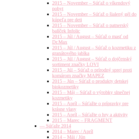
2015 – November – Súťaž o víkendový
pobyt
2015 – November – Súťaž o šialený gél do
kúpeľa pre deti
2015 – November – Súťaž o patnerský
balíček Infolic
2015 – Júl / August – Súťaž o masť od
Dr.Max
2015 – Júl / August – Súťaž o kozmetiku z
granátového jablka
2015 – Júl / August – Súťaž o dojčenský
sortiment značky LOVI
2015 – Júl – Súťaž o prírodný sprej proti
komárom značky MAPEZ
2015 – Jún – Súťaž o produkty detskej
biokozmetiky
2015 – Máj – Súťaž o výrobky slnečnej
kozmetiky
2015 – Apríl – Súťažte o prípravky pre
krásne vlasy
2015 – Apríl – Súťažte o hry a aktivity
2015 – Marec – FRAGMENT
— Súťaže 2014
2014 – Marec / Apríl
2014 – Máj / Jún