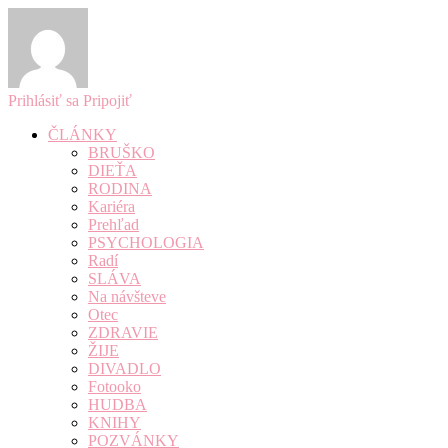
Prihlásiť sa
Pripojiť
ČLÁNKY
BRUŠKO
DIEŤA
RODINA
Kariéra
Prehľad
PSYCHOLOGIA
Radí
SLÁVA
Na návšteve
Otec
ZDRAVIE
ŽIJE
DIVADLO
Fotooko
HUDBA
KNIHY
POZVÁNKY