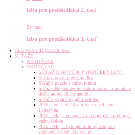
Izba pre predškoláka 2. časť
Bývanie
Izba pre predškoláka 1. časť
ČLÁNKY OD MAMIČIEK
SÚŤAŽE
AKTUÁLNE
UKONČENÉ
SÚŤAŽ O NOVÉ 360° HRNČEKY LOVI
Súťaž o návrh predzáhradky
Súťaž o puzzle s vašou fotkou
Súťaž o Bepanthen Sensiderm krém – novinka v
liečbe atopickej dermatitídy
Súťaž o vaginálny gél Lactofeel
2016 – Jún – Súťaž o trimestrové balenie
LadeeVita
2016 – Máj – Fotosúťaž o 5 podložiek pod myš s
vašou fotkou
2016 – Máj – Vyhrajte rodinný vstup do
zábavného areálu Babyland