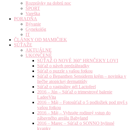
Rozprávky na dobrú noc
ŠPORT
Vareška
PORADŇA
Bývanie
Gynekológ
IT
ČLÁNKY OD MAMIČIEK
SÚŤAŽE
AKTUÁLNE
UKONČENÉ
SÚŤAŽ O NOVÉ 360° HRNČEKY LOVI
Súťaž o návrh predzáhradky
Súťaž o puzzle s vašou fotkou
Súťaž o Bepanthen Sensiderm krém – novinka v
liečbe atopickej dermatitídy
Súťaž o vaginálny gél Lactofeel
2016 – Jún – Súťaž o trimestrové balenie
LadeeVita
2016 – Máj – Fotosúťaž o 5 podložiek pod myš s
vašou fotkou
2016 – Máj – Vyhrajte rodinný vstup do
zábavného areálu Babyland
2016 – Marec – Súťaž o SONNO bylinné
kvapky