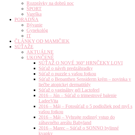
Rozprávky na dobrú noc
ŠPORT
Vareška
PORADŇA
Bývanie
Gynekológ
IT
ČLÁNKY OD MAMIČIEK
SÚŤAŽE
AKTUÁLNE
UKONČENÉ
SÚŤAŽ O NOVÉ 360° HRNČEKY LOVI
Súťaž o návrh predzáhradky
Súťaž o puzzle s vašou fotkou
Súťaž o Bepanthen Sensiderm krém – novinka v
liečbe atopickej dermatitídy
Súťaž o vaginálny gél Lactofeel
2016 – Jún – Súťaž o trimestrové balenie
LadeeVita
2016 – Máj – Fotosúťaž o 5 podložiek pod myš s
vašou fotkou
2016 – Máj – Vyhrajte rodinný vstup do
zábavného areálu Babyland
2016 – Marec – Súťaž o SONNO bylinné
kvapky