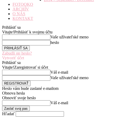
FOTOOKO
ARCHÍV
O NÁS
KONTAKT
Prihlásiť sa
Vitajte!
Prihlásiť k svojmu účtu
Vaše užívateľské meno
heslo
Zabudli ste heslo?
Vytvoriť účet
Prihlásiť sa
Vitajte!
Zaregistrovať si účet
Váš e-mail
Vaše užívateľské meno
Heslo vám bude zaslané e-mailom
Obnova hesla
Obnoviť svoje heslo
Váš e-mail
Hľadať