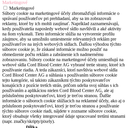
Marketingové
Marketingové
Súbory cookie na marketingové účely zhromažďujú informácie o
správaní používateľov pri prehliadaní, aby sa im zobrazovali
reklamy, ktoré by ich mohli zaujímať. Napríklad zaznamenávajú,
kedy používatelia naposledy webové sídlo navštívili a aké aktivity
na ňom vykonali. Tieto informácie slúžia na vytvorenie profilu
záujmov, aby sa umožnilo umiestnenie relevantných reklám pre
používateľov na iných webových sídlach. Ďalšou výhodou týchto
súborov cookie je, že získané informácie možno použiť na
obmedzenie počtu reklám a zabránenie ich nadmernému
zobrazovaniu. Súbory cookie na marketingové účely umiestňujú na
webové sídla Cord Blood Center AG vybrané tretie strany, ktoré ich
používanie riadia. A teda zákazníci, ktorí navštívia webové sídla
Cord Blood Center AG a súhlasia s používaním súborov cookie
tejto kategórie, sú takisto zákazníkmi týchto poskytovateľov
konajúcich z pozície tretích strán, pričom udelia svoj súhlas s ich
používaním a aplikáciou nielen Cord Blood Center AG, ale aj
príslušnému poskytovateľovi, ktorý je treťou stranou. Ďalšie
informácie o súboroch cookie slúžiacich na reklamné účely, ako aj o
príslušnom poskytovateľovi, ktorý je treťou stranou a používanie
týchto súborov cookie riadi, nájdete v zozname súborov cookie,
ktorý obsahuje všetky integrované údaje spracované tretími stranami
(napr. značky/skripty/pixely).
Dĺžka