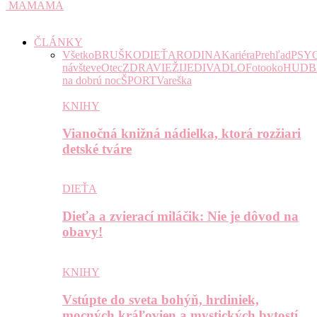
MAMAMA
ČLÁNKY
Všetko
BRUŠKO
DIEŤA
RODINA
Kariéra
Prehľad
PSY
návšteve
Otec
ZDRAVIE
ŽIJE
DIVADLO
Fotooko
HUDB
na dobrú noc
ŠPORT
Vareška
KNIHY
Vianočná knižná nádielka, ktorá rozžiari
detské tváre
DIEŤA
Dieťa a zvierací miláčik: Nie je dôvod na
obavy!
KNIHY
Vstúpte do sveta bohýň, hrdiniek,
mocných kráľovien a mystických bytostí