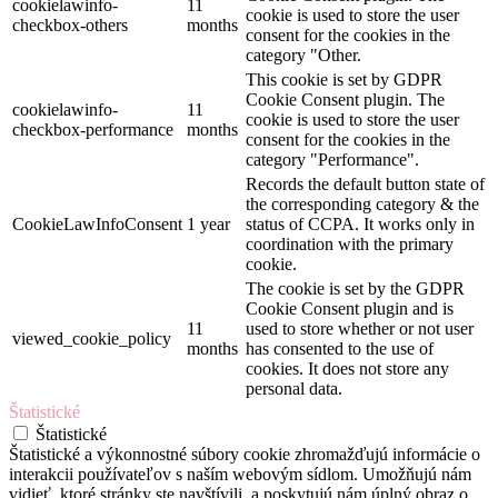
cookielawinfo-
11
cookie is used to store the user
checkbox-others
months
consent for the cookies in the
category "Other.
This cookie is set by GDPR
Cookie Consent plugin. The
cookielawinfo-
11
cookie is used to store the user
checkbox-performance
months
consent for the cookies in the
category "Performance".
Records the default button state of
the corresponding category & the
CookieLawInfoConsent
1 year
status of CCPA. It works only in
coordination with the primary
cookie.
The cookie is set by the GDPR
Cookie Consent plugin and is
11
used to store whether or not user
viewed_cookie_policy
months
has consented to the use of
cookies. It does not store any
personal data.
Štatistické
Štatistické
Štatistické a výkonnostné súbory cookie zhromažďujú informácie o
interakcii používateľov s naším webovým sídlom. Umožňujú nám
vidieť, ktoré stránky ste navštívili, a poskytujú nám úplný obraz o