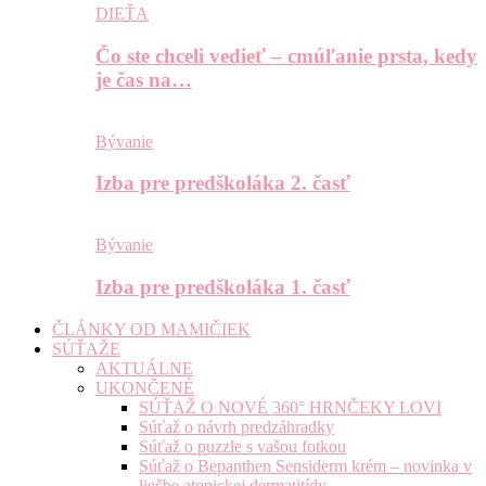
DIEŤA
Čo ste chceli vedieť – cmúľanie prsta, kedy
je čas na…
Bývanie
Izba pre predškoláka 2. časť
Bývanie
Izba pre predškoláka 1. časť
ČLÁNKY OD MAMIČIEK
SÚŤAŽE
AKTUÁLNE
UKONČENÉ
SÚŤAŽ O NOVÉ 360° HRNČEKY LOVI
Súťaž o návrh predzáhradky
Súťaž o puzzle s vašou fotkou
Súťaž o Bepanthen Sensiderm krém – novinka v
liečbe atopickej dermatitídy