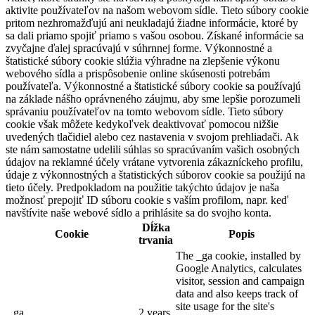
aktivite používateľov na našom webovom sídle. Tieto súbory cookie
pritom nezhromažďujú ani neukladajú žiadne informácie, ktoré by
sa dali priamo spojiť priamo s vašou osobou. Získané informácie sa
zvyčajne ďalej spracúvajú v súhrnnej forme. Výkonnostné a
štatistické súbory cookie slúžia výhradne na zlepšenie výkonu
webového sídla a prispôsobenie online skúsenosti potrebám
používateľa. Výkonnostné a štatistické súbory cookie sa používajú
na základe nášho oprávneného záujmu, aby sme lepšie porozumeli
správaniu používateľov na tomto webovom sídle. Tieto súbory
cookie však môžete kedykoľvek deaktivovať pomocou nižšie
uvedených tlačidiel alebo cez nastavenia v svojom prehliadači. Ak
ste nám samostatne udelili súhlas so spracúvaním vašich osobných
údajov na reklamné účely vrátane vytvorenia zákazníckeho profilu,
údaje z výkonnostných a štatistických súborov cookie sa použijú na
tieto účely. Predpokladom na použitie takýchto údajov je naša
možnosť prepojiť ID súboru cookie s vaším profilom, napr. keď
navštívite naše webové sídlo a prihlásite sa do svojho konta.
Dĺžka
Cookie
Popis
trvania
The _ga cookie, installed by
Google Analytics, calculates
visitor, session and campaign
data and also keeps track of
site usage for the site's
_ga
2 years