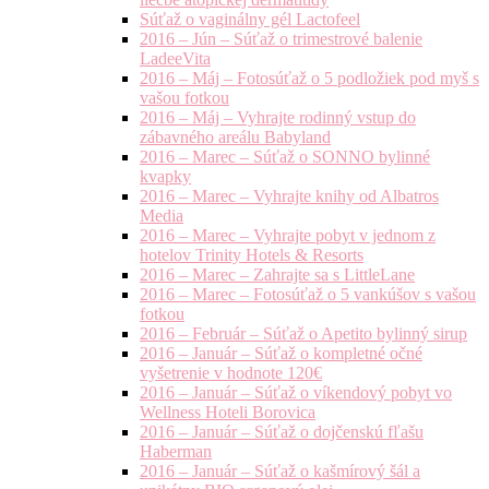
Súťaž o vaginálny gél Lactofeel
2016 – Jún – Súťaž o trimestrové balenie
LadeeVita
2016 – Máj – Fotosúťaž o 5 podložiek pod myš s
vašou fotkou
2016 – Máj – Vyhrajte rodinný vstup do
zábavného areálu Babyland
2016 – Marec – Súťaž o SONNO bylinné
kvapky
2016 – Marec – Vyhrajte knihy od Albatros
Media
2016 – Marec – Vyhrajte pobyt v jednom z
hotelov Trinity Hotels & Resorts
2016 – Marec – Zahrajte sa s LittleLane
2016 – Marec – Fotosúťaž o 5 vankúšov s vašou
fotkou
2016 – Február – Súťaž o Apetito bylinný sirup
2016 – Január – Súťaž o kompletné očné
vyšetrenie v hodnote 120€
2016 – Január – Súťaž o víkendový pobyt vo
Wellness Hoteli Borovica
2016 – Január – Súťaž o dojčenskú fľašu
Haberman
2016 – Január – Súťaž o kašmírový šál a