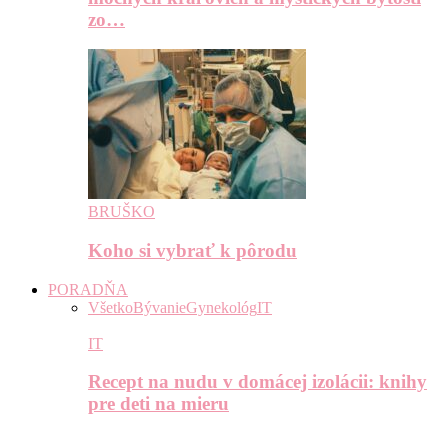
zo…
BRUŠKO
Koho si vybrať k pôrodu
PORADŇA
Všetko
Bývanie
Gynekológ
IT
IT
Recept na nudu v domácej izolácii: knihy
pre deti na mieru