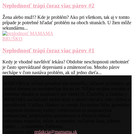
Neplodnosť trápi čoraz viac párov #2
Žena alebo muž!? Kde je problém? Ako pri všetkom, tak aj v tomto
prípade je potrebné hľadať problém na oboch stranách. U žien môže
sekundárnu...
BRUŠKO
Neplodnosť trápi čoraz viac párov #1
Kedy je vhodné navštíviť lekára? Obdobie neschopnosti otehotnieť
je často sprevádzané depresiami a zmätenosťou. Mnoho párov
nechápe v čom nastáva problém, ak už jedno dieťa...
MAMAMA je určená primárne pre mamičky, súčasné aj budúce, ale
svojimi témami sa nesústreďuje iba na ne. Vďaka svojmu rozsahu a
pestrému obsahu je zaujímavý pre všetkých. Čitateľky a čitatelia v
MAMAMA nachádzajú nielen témy o zdraví dieťaťa, jeho výžive a
starostlivosti. Väčšina článkov sa venuje životnému štýlu, potrebám
a záujmom modernej rodiny: rozhovorom so zaujímavými
osobnosťami, praktickému poradenstvo z rôznych oblastí,
rodinnému rozpočtu, móde, kozmetike, voľnému času, zábave,
kultúre… a mnohému ďalšiemu.
Kontaktujte nás:
redakcia@mamama.sk