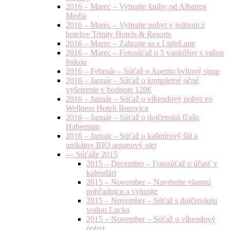
2016 – Marec – Vyhrajte knihy od Albatros
Media
2016 – Marec – Vyhrajte pobyt v jednom z
hotelov Trinity Hotels & Resorts
2016 – Marec – Zahrajte sa s LittleLane
2016 – Marec – Fotosúťaž o 5 vankúšov s vašou
fotkou
2016 – Február – Súťaž o Apetito bylinný sirup
2016 – Január – Súťaž o kompletné očné
vyšetrenie v hodnote 120€
2016 – Január – Súťaž o víkendový pobyt vo
Wellness Hoteli Borovica
2016 – Január – Súťaž o dojčenskú fľašu
Haberman
2016 – Január – Súťaž o kašmírový šál a
unikátny BIO arganový olej
— Súťaže 2015
2015 – December – Fotosúťaž o účasť v
kalendári
2015 – November – Navrhnite vlastnú
pohľadnicu a vyhrajte
2015 – November – Súťaž s dojčenskou
vodou Lucka
2015 – November – Súťaž o víkendový
pobyt