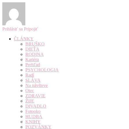
Prihlásiť sa
Pripojiť
ČLÁNKY
BRUŠKO
DIEŤA
RODINA
Kariéra
Prehľad
PSYCHOLOGIA
Radí
SLÁVA
Na návšteve
Otec
ZDRAVIE
ŽIJE
DIVADLO
Fotooko
HUDBA
KNIHY
POZVÁNKY