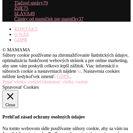
Tlačové správy
79
ŽIJE
75
SLÁVA
49
Články od mamičiek pre mamičky
37
KONTAKT
O NÁS
GDPR
© MAMAMA
Súbory cookie používame na zhromažďovanie štatistických údajov,
optimalizáciu funkčnosti webových stránok a pre online marketing,
aby sme vám poskytli celkovo lepší zážitok. Viac informácií o
súboroch cookie a nastaveniach nájdete
tu
. Nastavenia cookies
môžete kedykoľvek zmeniť.
GDPR
.
Prijať všetky cookie
Odmietnuť všetky cookie
Spravovať Cookies
Close
Prehľad zásad ochrany osobných údajov
Na tomto webovom sídle používame súbory cookie, aby sa vám na