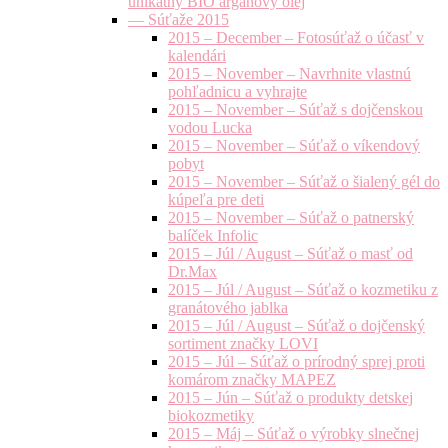
unikátny BIO arganový olej
— Súťaže 2015
2015 – December – Fotosúťaž o účasť v
kalendári
2015 – November – Navrhnite vlastnú
pohľadnicu a vyhrajte
2015 – November – Súťaž s dojčenskou
vodou Lucka
2015 – November – Súťaž o víkendový
pobyt
2015 – November – Súťaž o šialený gél do
kúpeľa pre deti
2015 – November – Súťaž o patnerský
balíček Infolic
2015 – Júl / August – Súťaž o masť od
Dr.Max
2015 – Júl / August – Súťaž o kozmetiku z
granátového jablka
2015 – Júl / August – Súťaž o dojčenský
sortiment značky LOVI
2015 – Júl – Súťaž o prírodný sprej proti
komárom značky MAPEZ
2015 – Jún – Súťaž o produkty detskej
biokozmetiky
2015 – Máj – Súťaž o výrobky slnečnej