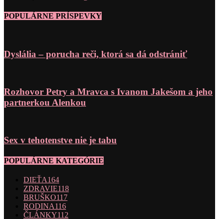
POPULÁRNE PRÍSPEVKY
Dyslália – porucha reči, ktorá sa dá odstrániť
Rozhovor Petry a Mravca s Ivanom Jakešom a jeho
partnerkou Alenkou
Sex v tehotenstve nie je tabu
POPULÁRNE KATEGÓRIE
DIEŤA
164
ZDRAVIE
118
BRUŠKO
117
RODINA
116
ČLÁNKY
112