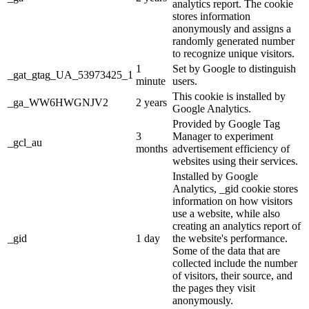
analytics report. The cookie
stores information
anonymously and assigns a
randomly generated number
to recognize unique visitors.
1
Set by Google to distinguish
_gat_gtag_UA_53973425_1
minute
users.
This cookie is installed by
_ga_WW6HWGNJV2
2 years
Google Analytics.
Provided by Google Tag
3
Manager to experiment
_gcl_au
months
advertisement efficiency of
websites using their services.
Installed by Google
Analytics, _gid cookie stores
information on how visitors
use a website, while also
creating an analytics report of
_gid
1 day
the website's performance.
Some of the data that are
collected include the number
of visitors, their source, and
the pages they visit
anonymously.