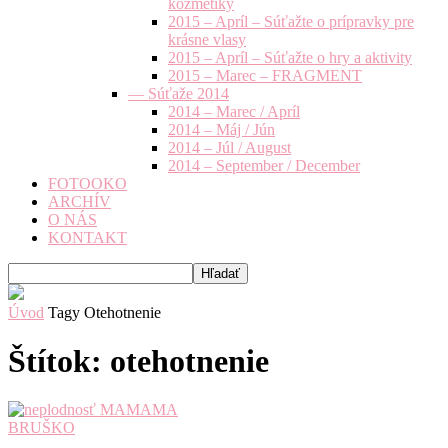
kozmetiky
2015 – Apríl – Súťažte o prípravky pre
krásne vlasy
2015 – Apríl – Súťažte o hry a aktivity
2015 – Marec – FRAGMENT
— Súťaže 2014
2014 – Marec / Apríl
2014 – Máj / Jún
2014 – Júl / August
2014 – September / December
FOTOOKO
ARCHÍV
O NÁS
KONTAKT
Úvod
Tagy
Otehotnenie
Štítok: otehotnenie
BRUŠKO