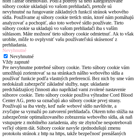
ňom ľahšie orientovalo. Podľa potreby sa tieto kategorizované
súbory cookie ukladajú vo vašom prehliadači, pretože sú
nevyhnutné na fungovanie základných funkcií stránok webového
sídla. Používame aj súbory cookie tretích strán, ktoré nám pomáhajú
analyzovať a pochopiť, ako toto webové sídlo používate. Tieto
súbory cookie sa ukladajú vo vašom prehliadači iba s vaším
súhlasom. Máte možnosť tieto súbory cookie odmietnuť. Ak to však
urobíte, môže to ovplyvniť vašu používateľskú skúsenosť z
prehliadania.
Nevyhnutné
Nevyhnutné
Vždy zapnuté
Pre nevyhnutne potrebné súbory cookie. Tieto súbory cookie vám
umožňujú zorientovať sa na stránkach nášho webového sídla a
používať funkcie podľa vlastných preferencií. Bez nich by sme vám
nedokázali zabezpečiť základné služby, napr. ukladanie
predchádzajúcej činnosti ako napríklad vami zvolené nastavenie
súborov cookie. Tieto súbory cookie používa výhradne Cord Blood
Center AG, preto sa označujú ako súbory cookie prvej strany.
Používajú sa iba vtedy, keď naše webové sídlo navštívite, a
zvyčajne sa vymažú po zatvorení prehliadača. Okrem toho slúžia na
zabezpečenie optimalizovaného zobrazenia webového sídla, ak naň
vstupujete z mobilného zariadenia, aby ste zbytočne nespotrebovali
veľký objem dát. Súbory cookie navyše zjednodušujú zmenu
protokolu stránok z http na https, takže bezpečnosť prenášaných