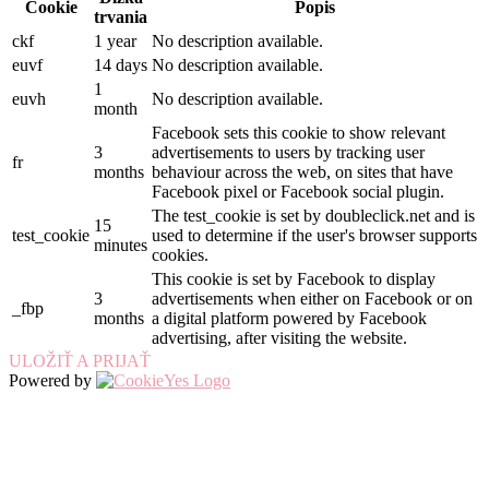
Cookie
Popis
trvania
ckf
1 year
No description available.
euvf
14 days
No description available.
1
euvh
No description available.
month
Facebook sets this cookie to show relevant
3
advertisements to users by tracking user
fr
months
behaviour across the web, on sites that have
Facebook pixel or Facebook social plugin.
The test_cookie is set by doubleclick.net and is
15
test_cookie
used to determine if the user's browser supports
minutes
cookies.
This cookie is set by Facebook to display
3
advertisements when either on Facebook or on
_fbp
months
a digital platform powered by Facebook
advertising, after visiting the website.
ULOŽIŤ A PRIJAŤ
Powered by