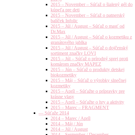
2015 – November – Súťaž o šialený gél do
kúpeľa pre deti
2015 – November – Súťaž o patnerský
balíček Infolic
2015 – Júl / August – Súťaž o masť od
Dr.Max
2015 – Júl / August – Súťaž o kozmetiku z
granátového jablka
2015 – Júl / August – Súťaž o dojčenský
sortiment značky LOVI
2015 – Júl – Súťaž o prírodný sprej proti
komárom značky MAPEZ
2015 – Jún – Súťaž o produkty detskej
biokozmetiky
2015 – Máj – Súťaž o výrobky slnečnej
kozmetiky
2015 – Apríl – Súťažte o prípravky pre
krásne vlasy
2015 – Apríl – Súťažte o hry a aktivity
2015 – Marec – FRAGMENT
— Súťaže 2014
2014 – Marec / Apríl
2014 – Máj / Jún
2014 – Júl / August
2014 – September / December