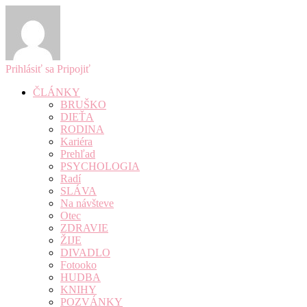
Prihlásiť sa
Pripojiť
ČLÁNKY
BRUŠKO
DIEŤA
RODINA
Kariéra
Prehľad
PSYCHOLOGIA
Radí
SLÁVA
Na návšteve
Otec
ZDRAVIE
ŽIJE
DIVADLO
Fotooko
HUDBA
KNIHY
POZVÁNKY