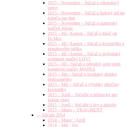
2015 – November – Súťaž o víkendový
pobyt
2015 – November – Súťaž o šialený gél do
kúpeľa pre deti
2015 – November – Súťaž o patnerský
balíček Infolic
2015 – Júl / August – Súťaž o masť od
Dr.Max
2015 – Júl / August – Súťaž o kozmetiku z
granátového jablka
2015 – Júl / August – Súťaž o dojčenský
sortiment značky LOVI
2015 – Júl – Súťaž o prírodný sprej proti
komárom značky MAPEZ
2015 – Jún – Súťaž o produkty detskej
biokozmetiky
2015 – Máj – Súťaž o výrobky slnečnej
kozmetiky
2015 – Apríl – Súťažte o prípravky pre
krásne vlasy
2015 – Apríl – Súťažte o hry a aktivity
2015 – Marec – FRAGMENT
— Súťaže 2014
2014 – Marec / Apríl
2014 – Máj / Jún