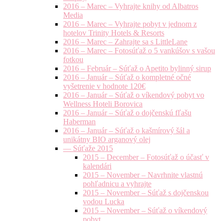
2016 – Marec – Vyhrajte knihy od Albatros
Media
2016 – Marec – Vyhrajte pobyt v jednom z
hotelov Trinity Hotels & Resorts
2016 – Marec – Zahrajte sa s LittleLane
2016 – Marec – Fotosúťaž o 5 vankúšov s vašou
fotkou
2016 – Február – Súťaž o Apetito bylinný sirup
2016 – Január – Súťaž o kompletné očné
vyšetrenie v hodnote 120€
2016 – Január – Súťaž o víkendový pobyt vo
Wellness Hoteli Borovica
2016 – Január – Súťaž o dojčenskú fľašu
Haberman
2016 – Január – Súťaž o kašmírový šál a
unikátny BIO arganový olej
— Súťaže 2015
2015 – December – Fotosúťaž o účasť v
kalendári
2015 – November – Navrhnite vlastnú
pohľadnicu a vyhrajte
2015 – November – Súťaž s dojčenskou
vodou Lucka
2015 – November – Súťaž o víkendový
pobyt