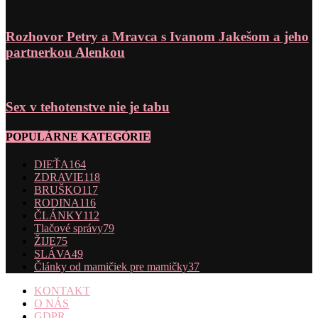
Rozhovor Petry a Mravca s Ivanom Jakešom a jeho
partnerkou Alenkou
Sex v tehotenstve nie je tabu
POPULÁRNE KATEGÓRIE
DIEŤA
164
ZDRAVIE
118
BRUŠKO
117
RODINA
116
ČLÁNKY
112
Tlačové správy
79
ŽIJE
75
SLÁVA
49
Články od mamičiek pre mamičky
37
KONTAKT
O NÁS
GDPR