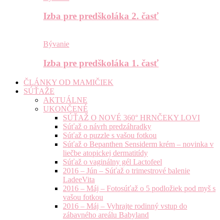
Izba pre predškoláka 2. časť
Bývanie
Izba pre predškoláka 1. časť
ČLÁNKY OD MAMIČIEK
SÚŤAŽE
AKTUÁLNE
UKONČENÉ
SÚŤAŽ O NOVÉ 360° HRNČEKY LOVI
Súťaž o návrh predzáhradky
Súťaž o puzzle s vašou fotkou
Súťaž o Bepanthen Sensiderm krém – novinka v
liečbe atopickej dermatitídy
Súťaž o vaginálny gél Lactofeel
2016 – Jún – Súťaž o trimestrové balenie
LadeeVita
2016 – Máj – Fotosúťaž o 5 podložiek pod myš s
vašou fotkou
2016 – Máj – Vyhrajte rodinný vstup do
zábavného areálu Babyland