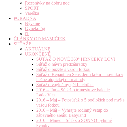
Rozprávky na dobrú noc
ŠPORT
Vareška
PORADŇA
Bývanie
Gynekológ
IT
ČLÁNKY OD MAMIČIEK
SÚŤAŽE
AKTUÁLNE
UKONČENÉ
SÚŤAŽ O NOVÉ 360° HRNČEKY LOVI
Súťaž o návrh predzáhradky
Súťaž o puzzle s vašou fotkou
Súťaž o Bepanthen Sensiderm krém – novinka v
liečbe atopickej dermatitídy
Súťaž o vaginálny gél Lactofeel
2016 – Jún – Súťaž o trimestrové balenie
LadeeVita
2016 – Máj – Fotosúťaž o 5 podložiek pod myš s
vašou fotkou
2016 – Máj – Vyhrajte rodinný vstup do
zábavného areálu Babyland
2016 – Marec – Súťaž o SONNO bylinné
kvapky