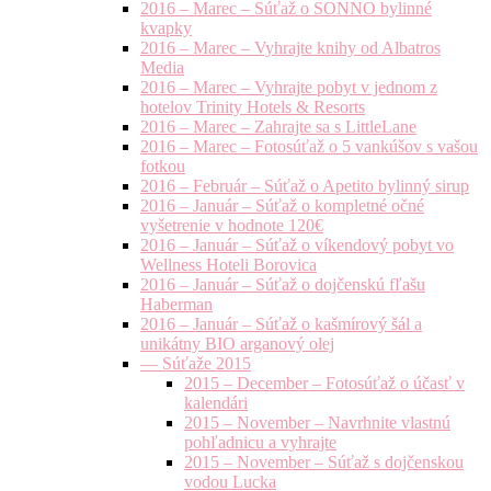
2016 – Marec – Súťaž o SONNO bylinné
kvapky
2016 – Marec – Vyhrajte knihy od Albatros
Media
2016 – Marec – Vyhrajte pobyt v jednom z
hotelov Trinity Hotels & Resorts
2016 – Marec – Zahrajte sa s LittleLane
2016 – Marec – Fotosúťaž o 5 vankúšov s vašou
fotkou
2016 – Február – Súťaž o Apetito bylinný sirup
2016 – Január – Súťaž o kompletné očné
vyšetrenie v hodnote 120€
2016 – Január – Súťaž o víkendový pobyt vo
Wellness Hoteli Borovica
2016 – Január – Súťaž o dojčenskú fľašu
Haberman
2016 – Január – Súťaž o kašmírový šál a
unikátny BIO arganový olej
— Súťaže 2015
2015 – December – Fotosúťaž o účasť v
kalendári
2015 – November – Navrhnite vlastnú
pohľadnicu a vyhrajte
2015 – November – Súťaž s dojčenskou
vodou Lucka