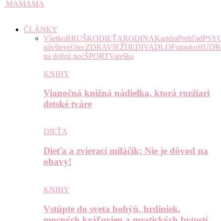
MAMAMA
ČLÁNKY
Všetko
BRUŠKO
DIEŤA
RODINA
Kariéra
Prehľad
PSY
návšteve
Otec
ZDRAVIE
ŽIJE
DIVADLO
Fotooko
HUDB
na dobrú noc
ŠPORT
Vareška
KNIHY
Vianočná knižná nádielka, ktorá rozžiari
detské tváre
DIEŤA
Dieťa a zvierací miláčik: Nie je dôvod na
obavy!
KNIHY
Vstúpte do sveta bohýň, hrdiniek,
mocných kráľovien a mystických bytostí