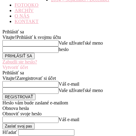
FOTOOKO
ARCHÍV
O NÁS
KONTAKT
Prihlásiť sa
Vitajte!
Prihlásiť k svojmu účtu
Vaše užívateľské meno
heslo
Zabudli ste heslo?
Vytvoriť účet
Prihlásiť sa
Vitajte!
Zaregistrovať si účet
Váš e-mail
Vaše užívateľské meno
Heslo vám bude zaslané e-mailom
Obnova hesla
Obnoviť svoje heslo
Váš e-mail
Hľadať