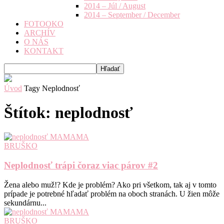
2014 – Júl / August
2014 – September / December
FOTOOKO
ARCHÍV
O NÁS
KONTAKT
Úvod
Tagy
Neplodnosť
Štítok: neplodnosť
BRUŠKO
Neplodnosť trápi čoraz viac párov #2
Žena alebo muž!? Kde je problém? Ako pri všetkom, tak aj v tomto
prípade je potrebné hľadať problém na oboch stranách. U žien môže
sekundárnu...
BRUŠKO