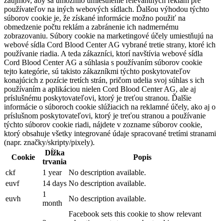
záujmov, aby sa umožnilo umiestnenie relevantných reklám pre
používateľov na iných webových sídlach. Ďalšou výhodou týchto
súborov cookie je, že získané informácie možno použiť na
obmedzenie počtu reklám a zabránenie ich nadmernému
zobrazovaniu. Súbory cookie na marketingové účely umiestňujú na
webové sídla Cord Blood Center AG vybrané tretie strany, ktoré ich
používanie riadia. A teda zákazníci, ktorí navštívia webové sídla
Cord Blood Center AG a súhlasia s používaním súborov cookie
tejto kategórie, sú takisto zákazníkmi týchto poskytovateľov
konajúcich z pozície tretích strán, pričom udelia svoj súhlas s ich
používaním a aplikáciou nielen Cord Blood Center AG, ale aj
príslušnému poskytovateľovi, ktorý je treťou stranou. Ďalšie
informácie o súboroch cookie slúžiacich na reklamné účely, ako aj o
príslušnom poskytovateľovi, ktorý je treťou stranou a používanie
týchto súborov cookie riadi, nájdete v zozname súborov cookie,
ktorý obsahuje všetky integrované údaje spracované tretími stranami
(napr. značky/skripty/pixely).
Dĺžka
Cookie
Popis
trvania
ckf
1 year
No description available.
euvf
14 days
No description available.
1
euvh
No description available.
month
Facebook sets this cookie to show relevant