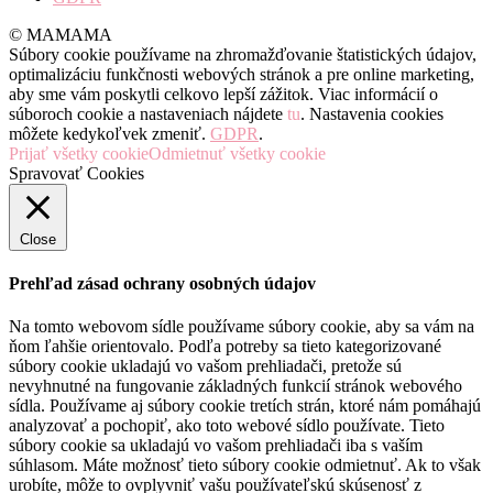
© MAMAMA
Súbory cookie používame na zhromažďovanie štatistických údajov,
optimalizáciu funkčnosti webových stránok a pre online marketing,
aby sme vám poskytli celkovo lepší zážitok. Viac informácií o
súboroch cookie a nastaveniach nájdete
tu
. Nastavenia cookies
môžete kedykoľvek zmeniť.
GDPR
.
Prijať všetky cookie
Odmietnuť všetky cookie
Spravovať Cookies
Close
Prehľad zásad ochrany osobných údajov
Na tomto webovom sídle používame súbory cookie, aby sa vám na
ňom ľahšie orientovalo. Podľa potreby sa tieto kategorizované
súbory cookie ukladajú vo vašom prehliadači, pretože sú
nevyhnutné na fungovanie základných funkcií stránok webového
sídla. Používame aj súbory cookie tretích strán, ktoré nám pomáhajú
analyzovať a pochopiť, ako toto webové sídlo používate. Tieto
súbory cookie sa ukladajú vo vašom prehliadači iba s vaším
súhlasom. Máte možnosť tieto súbory cookie odmietnuť. Ak to však
urobíte, môže to ovplyvniť vašu používateľskú skúsenosť z