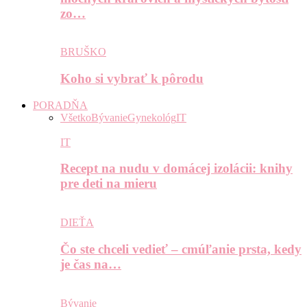
zo…
BRUŠKO
Koho si vybrať k pôrodu
PORADŇA
Všetko
Bývanie
Gynekológ
IT
IT
Recept na nudu v domácej izolácii: knihy
pre deti na mieru
DIEŤA
Čo ste chceli vedieť – cmúľanie prsta, kedy
je čas na…
Bývanie