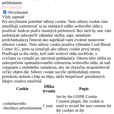
prehliadania.
Nevyhnutné
Nevyhnutné
Vždy zapnuté
Pre nevyhnutne potrebné súbory cookie. Tieto súbory cookie vám
umožňujú zorientovať sa na stránkach nášho webového sídla a
používať funkcie podľa vlastných preferencií. Bez nich by sme vám
nedokázali zabezpečiť základné služby, napr. ukladanie
predchádzajúcej činnosti ako napríklad vami zvolené nastavenie
súborov cookie. Tieto súbory cookie používa výhradne Cord Blood
Center AG, preto sa označujú ako súbory cookie prvej strany.
Používajú sa iba vtedy, keď naše webové sídlo navštívite, a
zvyčajne sa vymažú po zatvorení prehliadača. Okrem toho slúžia na
zabezpečenie optimalizovaného zobrazenia webového sídla, ak naň
vstupujete z mobilného zariadenia, aby ste zbytočne nespotrebovali
veľký objem dát. Súbory cookie navyše zjednodušujú zmenu
protokolu stránok z http na https, takže bezpečnosť prenášaných
údajov zostáva zaručená.
Dĺžka
Cookie
Popis
trvania
Set by the GDPR Cookie
Consent plugin, this cookie is
cookielawinfo-
1 year
used to record the user consent for
checkbox-advertisement
the cookies in the