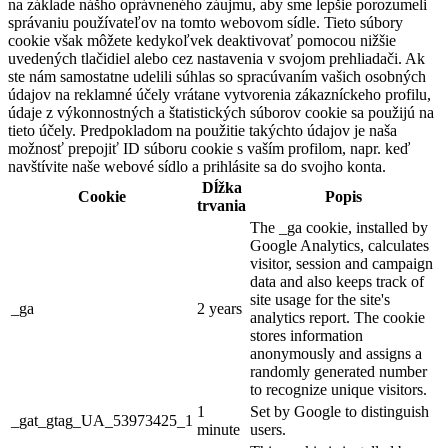
na základe nášho oprávneného záujmu, aby sme lepšie porozumeli
správaniu používateľov na tomto webovom sídle. Tieto súbory
cookie však môžete kedykoľvek deaktivovať pomocou nižšie
uvedených tlačidiel alebo cez nastavenia v svojom prehliadači. Ak
ste nám samostatne udelili súhlas so spracúvaním vašich osobných
údajov na reklamné účely vrátane vytvorenia zákazníckeho profilu,
údaje z výkonnostných a štatistických súborov cookie sa použijú na
tieto účely. Predpokladom na použitie takýchto údajov je naša
možnosť prepojiť ID súboru cookie s vaším profilom, napr. keď
navštívite naše webové sídlo a prihlásite sa do svojho konta.
Dĺžka
Cookie
Popis
trvania
The _ga cookie, installed by
Google Analytics, calculates
visitor, session and campaign
data and also keeps track of
site usage for the site's
_ga
2 years
analytics report. The cookie
stores information
anonymously and assigns a
randomly generated number
to recognize unique visitors.
1
Set by Google to distinguish
_gat_gtag_UA_53973425_1
minute
users.