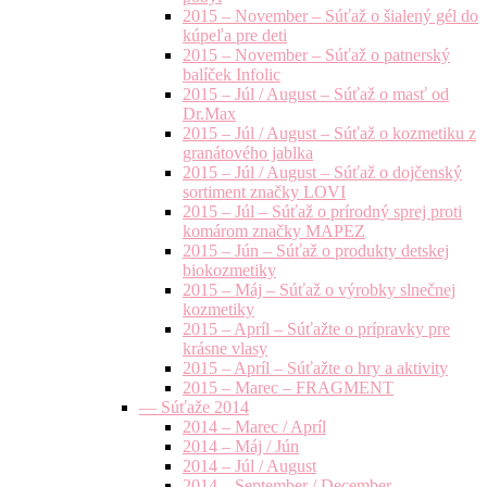
2015 – November – Súťaž o šialený gél do
kúpeľa pre deti
2015 – November – Súťaž o patnerský
balíček Infolic
2015 – Júl / August – Súťaž o masť od
Dr.Max
2015 – Júl / August – Súťaž o kozmetiku z
granátového jablka
2015 – Júl / August – Súťaž o dojčenský
sortiment značky LOVI
2015 – Júl – Súťaž o prírodný sprej proti
komárom značky MAPEZ
2015 – Jún – Súťaž o produkty detskej
biokozmetiky
2015 – Máj – Súťaž o výrobky slnečnej
kozmetiky
2015 – Apríl – Súťažte o prípravky pre
krásne vlasy
2015 – Apríl – Súťažte o hry a aktivity
2015 – Marec – FRAGMENT
— Súťaže 2014
2014 – Marec / Apríl
2014 – Máj / Jún
2014 – Júl / August
2014 – September / December