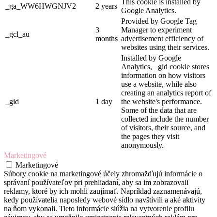
This cookie is installed by
_ga_WW6HWGNJV2
2 years
Google Analytics.
Provided by Google Tag
3
Manager to experiment
_gcl_au
months
advertisement efficiency of
websites using their services.
Installed by Google
Analytics, _gid cookie stores
information on how visitors
use a website, while also
creating an analytics report of
_gid
1 day
the website's performance.
Some of the data that are
collected include the number
of visitors, their source, and
the pages they visit
anonymously.
Marketingové
Marketingové
Súbory cookie na marketingové účely zhromažďujú informácie o
správaní používateľov pri prehliadaní, aby sa im zobrazovali
reklamy, ktoré by ich mohli zaujímať. Napríklad zaznamenávajú,
kedy používatelia naposledy webové sídlo navštívili a aké aktivity
na ňom vykonali. Tieto informácie slúžia na vytvorenie profilu