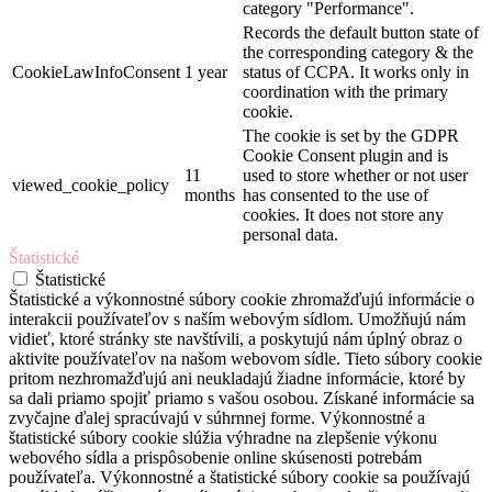
category "Performance".
Records the default button state of
the corresponding category & the
CookieLawInfoConsent
1 year
status of CCPA. It works only in
coordination with the primary
cookie.
The cookie is set by the GDPR
Cookie Consent plugin and is
11
used to store whether or not user
viewed_cookie_policy
months
has consented to the use of
cookies. It does not store any
personal data.
Štatistické
Štatistické
Štatistické a výkonnostné súbory cookie zhromažďujú informácie o
interakcii používateľov s naším webovým sídlom. Umožňujú nám
vidieť, ktoré stránky ste navštívili, a poskytujú nám úplný obraz o
aktivite používateľov na našom webovom sídle. Tieto súbory cookie
pritom nezhromažďujú ani neukladajú žiadne informácie, ktoré by
sa dali priamo spojiť priamo s vašou osobou. Získané informácie sa
zvyčajne ďalej spracúvajú v súhrnnej forme. Výkonnostné a
štatistické súbory cookie slúžia výhradne na zlepšenie výkonu
webového sídla a prispôsobenie online skúsenosti potrebám
používateľa. Výkonnostné a štatistické súbory cookie sa používajú