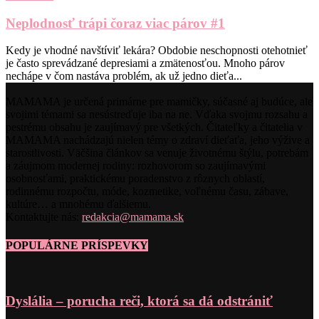
Neplodnosť trápi čoraz viac párov #1
Kedy je vhodné navštíviť lekára? Obdobie neschopnosti otehotnieť
je často sprevádzané depresiami a zmätenosťou. Mnoho párov
nechápe v čom nastáva problém, ak už jedno dieťa...
MAMAMA je určená primárne pre mamičky, súčasné aj budúce, ale
svojimi témami sa nesústreďuje iba na ne. Vďaka svojmu rozsahu a
pestrému obsahu je zaujímavý pre všetkých. Čitateľky a čitatelia v
MAMAMA nachádzajú nielen témy o zdraví dieťaťa, jeho výžive a
starostlivosti. Väčšina článkov sa venuje životnému štýlu, potrebám
a záujmom modernej rodiny: rozhovorom so zaujímavými
osobnosťami, praktickému poradenstvo z rôznych oblastí,
rodinnému rozpočtu, móde, kozmetike, voľnému času, zábave,
kultúre… a mnohému ďalšiemu.
Kontaktujte nás:
redakcia@mamama.sk
POPULÁRNE PRÍSPEVKY
Dyslália – porucha reči, ktorá sa dá odstrániť