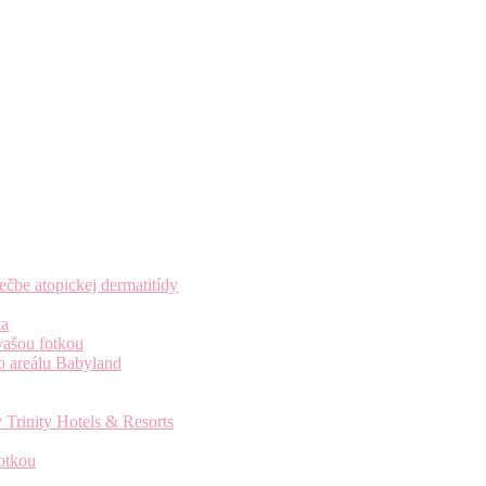
čbe atopickej dermatitídy
ta
vašou fotkou
o areálu Babyland
 Trinity Hotels & Resorts
otkou