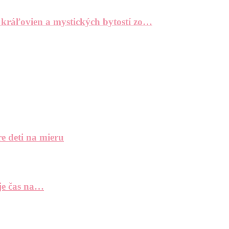
 kráľovien a mystických bytostí zo…
e deti na mieru
 je čas na…