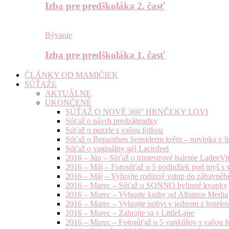
Izba pre predškoláka 2. časť
Bývanie
Izba pre predškoláka 1. časť
ČLÁNKY OD MAMIČIEK
SÚŤAŽE
AKTUÁLNE
UKONČENÉ
SÚŤAŽ O NOVÉ 360° HRNČEKY LOVI
Súťaž o návrh predzáhradky
Súťaž o puzzle s vašou fotkou
Súťaž o Bepanthen Sensiderm krém – novinka v lie
Súťaž o vaginálny gél Lactofeel
2016 – Jún – Súťaž o trimestrové balenie LadeeVi
2016 – Máj – Fotosúťaž o 5 podložiek pod myš s 
2016 – Máj – Vyhrajte rodinný vstup do zábavnéh
2016 – Marec – Súťaž o SONNO bylinné kvapky
2016 – Marec – Vyhrajte knihy od Albatros Media
2016 – Marec – Vyhrajte pobyt v jednom z hotelov
2016 – Marec – Zahrajte sa s LittleLane
2016 – Marec – Fotosúťaž o 5 vankúšov s vašou f