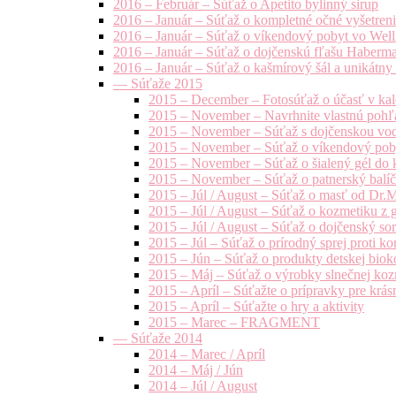
2016 – Február – Súťaž o Apetito bylinný sirup
2016 – Január – Súťaž o kompletné očné vyšetren
2016 – Január – Súťaž o víkendový pobyt vo Well
2016 – Január – Súťaž o dojčenskú fľašu Haberm
2016 – Január – Súťaž o kašmírový šál a unikátny
— Súťaže 2015
2015 – December – Fotosúťaž o účasť v kal
2015 – November – Navrhnite vlastnú pohľa
2015 – November – Súťaž s dojčenskou vo
2015 – November – Súťaž o víkendový pob
2015 – November – Súťaž o šialený gél do k
2015 – November – Súťaž o patnerský balíče
2015 – Júl / August – Súťaž o masť od Dr.
2015 – Júl / August – Súťaž o kozmetiku z 
2015 – Júl / August – Súťaž o dojčenský s
2015 – Júl – Súťaž o prírodný sprej prot
2015 – Jún – Súťaž o produkty detskej bio
2015 – Máj – Súťaž o výrobky slnečnej ko
2015 – Apríl – Súťažte o prípravky pre krás
2015 – Apríl – Súťažte o hry a aktivity
2015 – Marec – FRAGMENT
— Súťaže 2014
2014 – Marec / Apríl
2014 – Máj / Jún
2014 – Júl / August