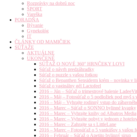
Rozprávky na dobrú noc
ŠPORT
Vareška
PORADŇA
Bývanie
Gynekológ
IT
ČLÁNKY OD MAMIČIEK
SÚŤAŽE
AKTUÁLNE
UKONČENÉ
SÚŤAŽ O NOVÉ 360° HRNČEKY LOVI
Súťaž o návrh predzáhradky
Súťaž o puzzle s vašou fotkou
Súťaž o Bepanthen Sensiderm krém – novinka v lie
Súťaž o vaginálny gél Lactofeel
2016 – Jún – Súťaž o trimestrové balenie LadeeVi
2016 – Máj – Fotosúťaž o 5 podložiek pod myš s 
2016 – Máj – Vyhrajte rodinný vstup do zábavnéh
2016 – Marec – Súťaž o SONNO bylinné kvapky
2016 – Marec – Vyhrajte knihy od Albatros Media
2016 – Marec – Vyhrajte pobyt v jednom z hotelov
2016 – Marec – Zahrajte sa s LittleLane
2016 – Marec – Fotosúťaž o 5 vankúšov s vašou f
2016 – Február – Súťaž o Apetito bylinný sirup