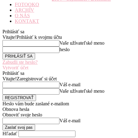
FOTOOKO
ARCHÍV
O NÁS
KONTAKT
Prihlásiť sa
Vitajte!
Prihlásiť k svojmu účtu
Vaše užívateľské meno
heslo
Zabudli ste heslo?
Vytvoriť účet
Prihlásiť sa
Vitajte!
Zaregistrovať si účet
Váš e-mail
Vaše užívateľské meno
Heslo vám bude zaslané e-mailom
Obnova hesla
Obnoviť svoje heslo
Váš e-mail
Hľadať