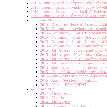
2016 – Január – Súťaž o kompletné očné vyšetren
2016 – Január – Súťaž o víkendový pobyt vo Well
2016 – Január – Súťaž o dojčenskú fľašu Haberm
2016 – Január – Súťaž o kašmírový šál a unikátny
— Súťaže 2015
2015 – December – Fotosúťaž o účasť v kal
2015 – November – Navrhnite vlastnú pohľa
2015 – November – Súťaž s dojčenskou vo
2015 – November – Súťaž o víkendový pob
2015 – November – Súťaž o šialený gél do k
2015 – November – Súťaž o patnerský balíče
2015 – Júl / August – Súťaž o masť od Dr.
2015 – Júl / August – Súťaž o kozmetiku z 
2015 – Júl / August – Súťaž o dojčenský s
2015 – Júl – Súťaž o prírodný sprej prot
2015 – Jún – Súťaž o produkty detskej bio
2015 – Máj – Súťaž o výrobky slnečnej ko
2015 – Apríl – Súťažte o prípravky pre krás
2015 – Apríl – Súťažte o hry a aktivity
2015 – Marec – FRAGMENT
— Súťaže 2014
2014 – Marec / Apríl
2014 – Máj / Jún
2014 – Júl / August
2014 – September / December