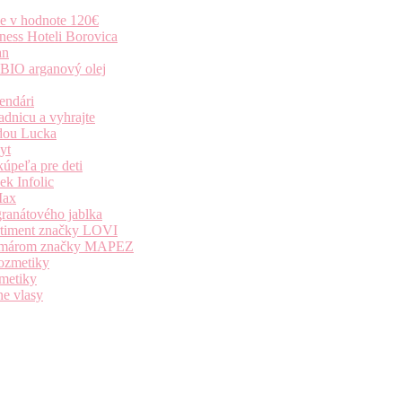
ie v hodnote 120€
ness Hoteli Borovica
an
 BIO arganový olej
endári
dnicu a vyhrajte
dou Lucka
yt
úpeľa pre deti
k Infolic
Max
granátového jablka
ortiment značky LOVI
i komárom značky MAPEZ
kozmetiky
zmetiky
ne vlasy