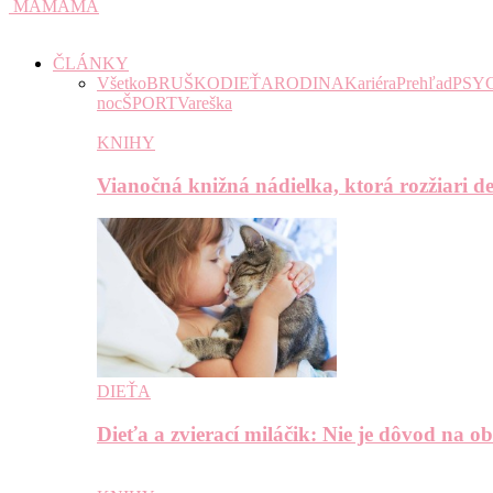
MAMAMA
ČLÁNKY
Všetko
BRUŠKO
DIEŤA
RODINA
Kariéra
Prehľad
PSY
noc
ŠPORT
Vareška
KNIHY
Vianočná knižná nádielka, ktorá rozžiari de
DIEŤA
Dieťa a zvierací miláčik: Nie je dôvod na o