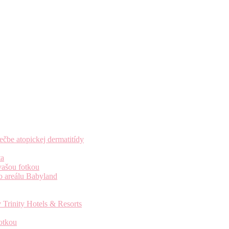
čbe atopickej dermatitídy
ta
vašou fotkou
o areálu Babyland
 Trinity Hotels & Resorts
otkou