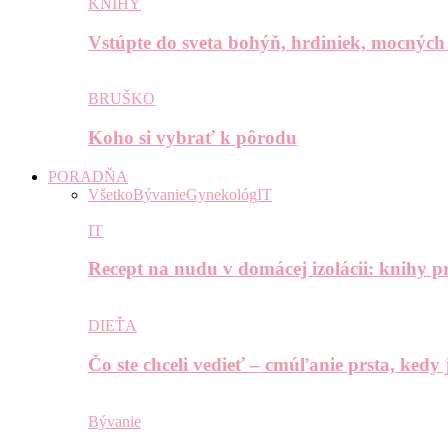
KNIHY
Vstúpte do sveta bohýň, hrdiniek, mocných
BRUŠKO
Koho si vybrať k pôrodu
PORADŇA
Všetko
Bývanie
Gynekológ
IT
IT
Recept na nudu v domácej izolácii: knihy pr
DIEŤA
Čo ste chceli vedieť – cmúľanie prsta, kedy
Bývanie