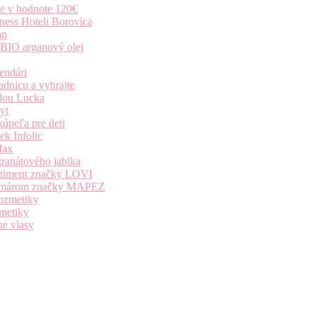
ie v hodnote 120€
ness Hoteli Borovica
an
 BIO arganový olej
endári
dnicu a vyhrajte
dou Lucka
yt
úpeľa pre deti
k Infolic
Max
granátového jablka
ortiment značky LOVI
i komárom značky MAPEZ
kozmetiky
zmetiky
ne vlasy