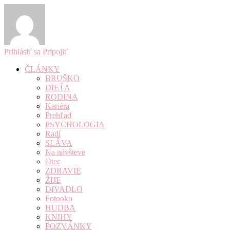
Prihlásiť sa
Pripojiť
ČLÁNKY
BRUŠKO
DIEŤA
RODINA
Kariéra
Prehľad
PSYCHOLOGIA
Radí
SLÁVA
Na návšteve
Otec
ZDRAVIE
ŽIJE
DIVADLO
Fotooko
HUDBA
KNIHY
POZVÁNKY