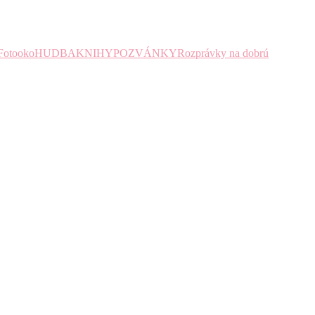
Fotooko
HUDBA
KNIHY
POZVÁNKY
Rozprávky na dobrú