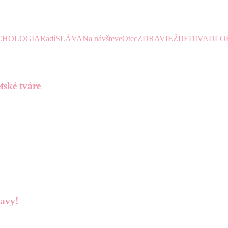
CHOLOGIA
Radí
SLÁVA
Na návšteve
Otec
ZDRAVIE
ŽIJE
DIVADLO
tské tváre
bavy!