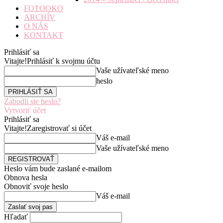
FOTOOKO
ARCHÍV
O NÁS
KONTAKT
Prihlásiť sa
Vitajte!
Prihlásiť k svojmu účtu
Vaše užívateľské meno
heslo
Zabudli ste heslo?
Vytvoriť účet
Prihlásiť sa
Vitajte!
Zaregistrovať si účet
Váš e-mail
Vaše užívateľské meno
Heslo vám bude zaslané e-mailom
Obnova hesla
Obnoviť svoje heslo
Váš e-mail
Hľadať