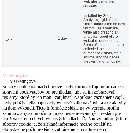
websites using their
services.
Installed by Google
Analytics, _gid cookie
stores information on how
visitors use a website,
while also creating an
analytics report of the
_gid
1 day
website's performance.
Some of the data that are
collected include the
number of visitors, their
source, and the pages
they visit anonymously.
Marketingové
Marketingové
Súbory cookie na marketingové účely zhromažďujú informácie o
správaní používateľov pri prehliadaní, aby sa im zobrazovali
reklamy, ktoré by ich mohli zaujímať. Napríklad zaznamenávajú,
kedy používatelia naposledy webové sídlo navštívili a aké aktivity
na ňom vykonali. Tieto informácie slúžia na vytvorenie profilu
záujmov, aby sa umožnilo umiestnenie relevantných reklám pre
používateľov na iných webových sídlach. Ďalšou výhodou týchto
súborov cookie je, že získané informácie možno použiť na
obmedzenie počtu reklám a zabránenie ich nadmernému