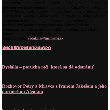
svojimi témami sa nesústreďuje iba na ne. Vďaka svojmu rozsahu a
pestrému obsahu je zaujímavý pre všetkých. Čitateľky a čitatelia v
MAMAMA nachádzajú nielen témy o zdraví dieťaťa, jeho výžive a
starostlivosti. Väčšina článkov sa venuje životnému štýlu, potrebám
a záujmom modernej rodiny: rozhovorom so zaujímavými
osobnosťami, praktickému poradenstvo z rôznych oblastí,
rodinnému rozpočtu, móde, kozmetike, voľnému času, zábave,
kultúre… a mnohému ďalšiemu.
Kontaktujte nás:
redakcia@mamama.sk
POPULÁRNE PRÍSPEVKY
Dyslália – porucha reči, ktorá sa dá odstrániť
Rozhovor Petry a Mravca s Ivanom Jakešom a jeho
partnerkou Alenkou