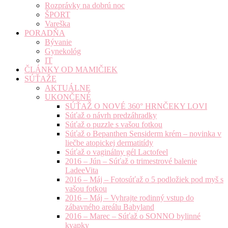
Rozprávky na dobrú noc
ŠPORT
Vareška
PORADŇA
Bývanie
Gynekológ
IT
ČLÁNKY OD MAMIČIEK
SÚŤAŽE
AKTUÁLNE
UKONČENÉ
SÚŤAŽ O NOVÉ 360° HRNČEKY LOVI
Súťaž o návrh predzáhradky
Súťaž o puzzle s vašou fotkou
Súťaž o Bepanthen Sensiderm krém – novinka v
liečbe atopickej dermatitídy
Súťaž o vaginálny gél Lactofeel
2016 – Jún – Súťaž o trimestrové balenie
LadeeVita
2016 – Máj – Fotosúťaž o 5 podložiek pod myš s
vašou fotkou
2016 – Máj – Vyhrajte rodinný vstup do
zábavného areálu Babyland
2016 – Marec – Súťaž o SONNO bylinné
kvapky