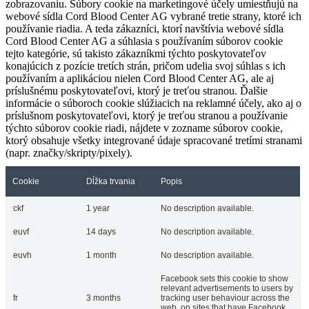
zobrazovaniu. Súbory cookie na marketingové účely umiestňujú na
webové sídla Cord Blood Center AG vybrané tretie strany, ktoré ich
používanie riadia. A teda zákazníci, ktorí navštívia webové sídla
Cord Blood Center AG a súhlasia s používaním súborov cookie
tejto kategórie, sú takisto zákazníkmi týchto poskytovateľov
konajúcich z pozície tretích strán, pričom udelia svoj súhlas s ich
používaním a aplikáciou nielen Cord Blood Center AG, ale aj
príslušnému poskytovateľovi, ktorý je treťou stranou. Ďalšie
informácie o súboroch cookie slúžiacich na reklamné účely, ako aj o
príslušnom poskytovateľovi, ktorý je treťou stranou a používanie
týchto súborov cookie riadi, nájdete v zozname súborov cookie,
ktorý obsahuje všetky integrované údaje spracované tretími stranami
(napr. značky/skripty/pixely).
Cookie
Dĺžka trvania
Popis
ckf
1 year
No description available.
euvf
14 days
No description available.
euvh
1 month
No description available.
Facebook sets this cookie to show
relevant advertisements to users by
fr
3 months
tracking user behaviour across the
web, on sites that have Facebook