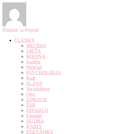
Prihlásiť sa
Pripojiť
ČLÁNKY
BRUŠKO
DIEŤA
RODINA
Kariéra
Prehľad
PSYCHOLOGIA
Radí
SLÁVA
Na návšteve
Otec
ZDRAVIE
ŽIJE
DIVADLO
Fotooko
HUDBA
KNIHY
POZVÁNKY