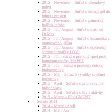
2015 – November – Súťaž o víkendový
pobyt
2015 – November – Súťaž o šialený gél do
kúpeľa pre deti
2015 – November – Súťaž o patnerský
balíček Infolic
2015 – Júl / August – Súťaž o masť od
Dr.Max
2015 – Júl / August – Súťaž o kozmetiku z
granátového jablka
2015 – Júl / August – Súťaž o dojčenský
sortiment značky LOVI
2015 – Júl – Súťaž o prírodný sprej proti
komárom značky MAPEZ
2015 – Jún – Súťaž o produkty detskej
biokozmetiky
2015 – Máj – Súťaž o výrobky slnečnej
kozmetiky
2015 – Apríl – Súťažte o prípravky pre
krásne vlasy
2015 – Apríl – Súťažte o hry a aktivity
2015 – Marec – FRAGMENT
— Súťaže 2014
2014 – Marec / Apríl
2014 – Máj / Jún