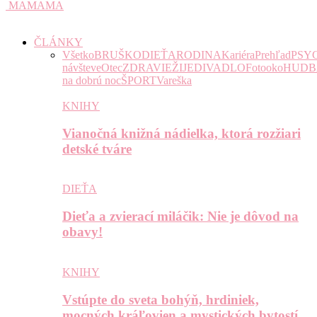
MAMAMA
ČLÁNKY
Všetko
BRUŠKO
DIEŤA
RODINA
Kariéra
Prehľad
PSY
návšteve
Otec
ZDRAVIE
ŽIJE
DIVADLO
Fotooko
HUDB
na dobrú noc
ŠPORT
Vareška
KNIHY
Vianočná knižná nádielka, ktorá rozžiari
detské tváre
DIEŤA
Dieťa a zvierací miláčik: Nie je dôvod na
obavy!
KNIHY
Vstúpte do sveta bohýň, hrdiniek,
mocných kráľovien a mystických bytostí