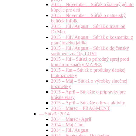
2015 – November – Súťaž o šialený gél do
kúpeľa pre deti
2015 – November – Súťaž o patnerský
balíček Infolic
2015 – Júl / August – Súťaž o masť od
Dr.Max
2015 – Júl / August – Súťaž o kozmetiku z
granátového jablka
2015 – Júl / August – Súťaž o dojčenský
sortiment značky LOVI
2015 – Júl – Súťaž o prírodný sprej proti
komárom značky MAPEZ
2015 – Jún – Súťaž o produkty detskej
biokozmetiky
2015 – Máj – Súťaž o výrobky slnečnej
kozmetiky
2015 – Apríl – Súťažte o prípravky pre
krásne vlasy
2015 – Apríl – Súťažte o hry a aktivity
2015 – Marec – FRAGMENT
— Súťaže 2014
2014 – Marec / Apríl
2014 – Máj / Jún
2014 – Júl / August
2014 – September / December