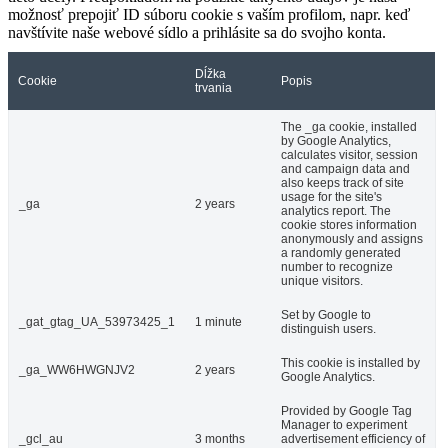
možnosť prepojiť ID súboru cookie s vaším profilom, napr. keď
navštívite naše webové sídlo a prihlásite sa do svojho konta.
Dĺžka
Cookie
Popis
trvania
The _ga cookie, installed
by Google Analytics,
calculates visitor, session
and campaign data and
also keeps track of site
usage for the site's
_ga
2 years
analytics report. The
cookie stores information
anonymously and assigns
a randomly generated
number to recognize
unique visitors.
Set by Google to
_gat_gtag_UA_53973425_1
1 minute
distinguish users.
This cookie is installed by
_ga_WW6HWGNJV2
2 years
Google Analytics.
Provided by Google Tag
Manager to experiment
_gcl_au
3 months
advertisement efficiency of