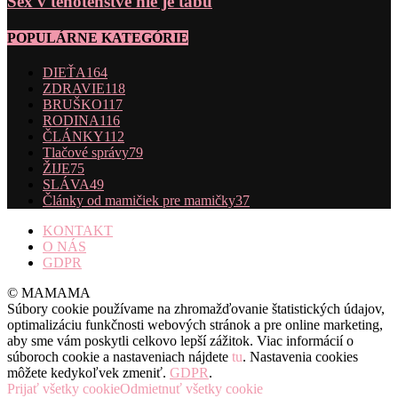
Sex v tehotenstve nie je tabu
POPULÁRNE KATEGÓRIE
DIEŤA
164
ZDRAVIE
118
BRUŠKO
117
RODINA
116
ČLÁNKY
112
Tlačové správy
79
ŽIJE
75
SLÁVA
49
Články od mamičiek pre mamičky
37
KONTAKT
O NÁS
GDPR
© MAMAMA
Súbory cookie používame na zhromažďovanie štatistických údajov,
optimalizáciu funkčnosti webových stránok a pre online marketing,
aby sme vám poskytli celkovo lepší zážitok. Viac informácií o
súboroch cookie a nastaveniach nájdete
tu
. Nastavenia cookies
môžete kedykoľvek zmeniť.
GDPR
.
Prijať všetky cookie
Odmietnuť všetky cookie