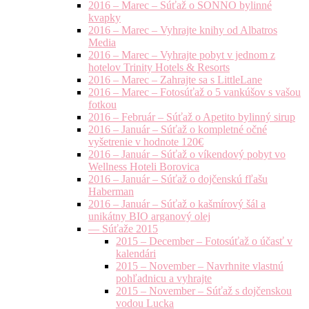
2016 – Marec – Súťaž o SONNO bylinné
kvapky
2016 – Marec – Vyhrajte knihy od Albatros
Media
2016 – Marec – Vyhrajte pobyt v jednom z
hotelov Trinity Hotels & Resorts
2016 – Marec – Zahrajte sa s LittleLane
2016 – Marec – Fotosúťaž o 5 vankúšov s vašou
fotkou
2016 – Február – Súťaž o Apetito bylinný sirup
2016 – Január – Súťaž o kompletné očné
vyšetrenie v hodnote 120€
2016 – Január – Súťaž o víkendový pobyt vo
Wellness Hoteli Borovica
2016 – Január – Súťaž o dojčenskú fľašu
Haberman
2016 – Január – Súťaž o kašmírový šál a
unikátny BIO arganový olej
— Súťaže 2015
2015 – December – Fotosúťaž o účasť v
kalendári
2015 – November – Navrhnite vlastnú
pohľadnicu a vyhrajte
2015 – November – Súťaž s dojčenskou
vodou Lucka