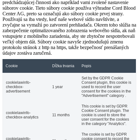
predchádzajúcej činnosti ako napríklad vami zvolené nastavenie
súborov cookie. Tieto súbory cookie používa výhradne Cord Blood
Center AG, preto sa označujú ako súbory cookie prvej strany.
Používajú sa iba vtedy, keď naše webové sídlo navštívite, a
zvyčajne sa vymažú po zatvorení prehliadača. Okrem toho slúžia na
zabezpečenie optimalizovaného zobrazenia webového sídla, ak naň
vstupujete z mobilného zariadenia, aby ste zbytočne nespotrebovali
veľký objem dát. Súbory cookie navyše zjednodušujú zmenu
protokolu stránok z http na https, takže bezpečnosť prenášaných
údajov zostáva zaručená.
Cookie
Dĺžka trvania
Popis
Set by the GDPR Cookie
cookielawinfo-
Consent plugin, this cookie is
checkbox-
1 year
used to record the user
advertisement
consent for the cookies in the
"Advertisement" category .
This cookie is set by GDPR
Cookie Consent plugin. The
cookielawinfo-
11 months
cookie is used to store the
checkbox-analytics
user consent for the cookies
in the category "Analytics".
The cookie is set by GDPR
cookielawinfo-
cookie consent to record the