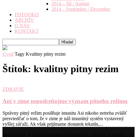
2014 – Júl / August
2014 – September / December
FOTOOKO
ARCHÍV
O NÁS
KONTAKT
Úvod
Tagy
Kvalitny pitny rezim
Štítok: kvalitny pitny rezim
ZDRAVIE
Ani v zime nepodceňujme význam pitného režimu
Správny pitný režim posilňuje imunitu Asi nikoho netreba zvlášť
presviedčať o tom, že v zime je náš imunitný systém vystavený
vyššej záťaži. Ak však prijímame dostatok tekutín,...
MAMAMA je určená primárne pre mamičky, súčasné aj budúce, ale