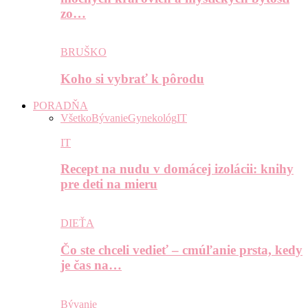
zo…
BRUŠKO
Koho si vybrať k pôrodu
PORADŇA
Všetko
Bývanie
Gynekológ
IT
IT
Recept na nudu v domácej izolácii: knihy
pre deti na mieru
DIEŤA
Čo ste chceli vedieť – cmúľanie prsta, kedy
je čas na…
Bývanie