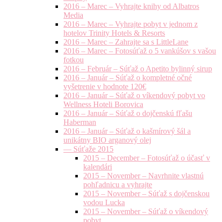
2016 – Marec – Vyhrajte knihy od Albatros
Media
2016 – Marec – Vyhrajte pobyt v jednom z
hotelov Trinity Hotels & Resorts
2016 – Marec – Zahrajte sa s LittleLane
2016 – Marec – Fotosúťaž o 5 vankúšov s vašou
fotkou
2016 – Február – Súťaž o Apetito bylinný sirup
2016 – Január – Súťaž o kompletné očné
vyšetrenie v hodnote 120€
2016 – Január – Súťaž o víkendový pobyt vo
Wellness Hoteli Borovica
2016 – Január – Súťaž o dojčenskú fľašu
Haberman
2016 – Január – Súťaž o kašmírový šál a
unikátny BIO arganový olej
— Súťaže 2015
2015 – December – Fotosúťaž o účasť v
kalendári
2015 – November – Navrhnite vlastnú
pohľadnicu a vyhrajte
2015 – November – Súťaž s dojčenskou
vodou Lucka
2015 – November – Súťaž o víkendový
pobyt