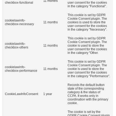
11 months
checkbox-functional
user consent for the cookies
in the category "Functional".
This cookie is set by GDPR
Cookie Consent plugin. The
cookielawinfo-
11 months
cookies is used to store the
checkbox-necessary
user consent for the cookies
in the category "Necessary".
This cookie is set by GDPR
Cookie Consent plugin. The
cookielawinfo-
11 months
cookie is used to store the
checkbox-others
user consent for the cookies
in the category "Other.
This cookie is set by GDPR
Cookie Consent plugin. The
cookielawinfo-
11 months
cookie is used to store the
checkbox-performance
user consent for the cookies
in the category "Performance".
Records the default button
state of the corresponding
category & the status of
CookieLawInfoConsent
1 year
CCPA. It works only in
coordination with the primary
cookie.
The cookie is set by the
GDPR Cookie Consent plugin