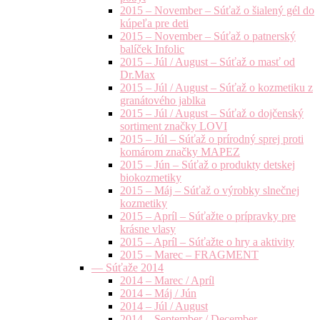
2015 – November – Súťaž o šialený gél do
kúpeľa pre deti
2015 – November – Súťaž o patnerský
balíček Infolic
2015 – Júl / August – Súťaž o masť od
Dr.Max
2015 – Júl / August – Súťaž o kozmetiku z
granátového jablka
2015 – Júl / August – Súťaž o dojčenský
sortiment značky LOVI
2015 – Júl – Súťaž o prírodný sprej proti
komárom značky MAPEZ
2015 – Jún – Súťaž o produkty detskej
biokozmetiky
2015 – Máj – Súťaž o výrobky slnečnej
kozmetiky
2015 – Apríl – Súťažte o prípravky pre
krásne vlasy
2015 – Apríl – Súťažte o hry a aktivity
2015 – Marec – FRAGMENT
— Súťaže 2014
2014 – Marec / Apríl
2014 – Máj / Jún
2014 – Júl / August
2014 – September / December