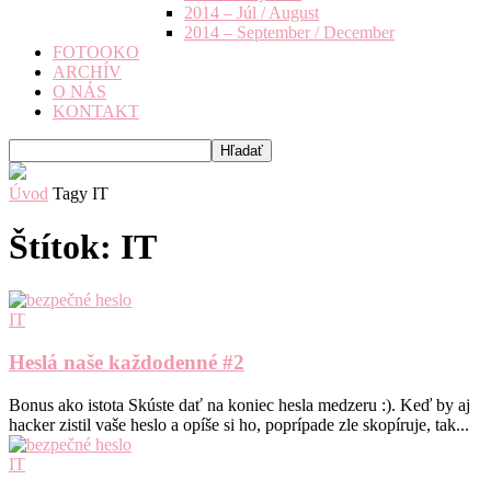
2014 – Júl / August
2014 – September / December
FOTOOKO
ARCHÍV
O NÁS
KONTAKT
Úvod
Tagy
IT
Štítok: IT
IT
Heslá naše každodenné #2
Bonus ako istota Skúste dať na koniec hesla medzeru :). Keď by aj
hacker zistil vaše heslo a opíše si ho, poprípade zle skopíruje, tak...
IT