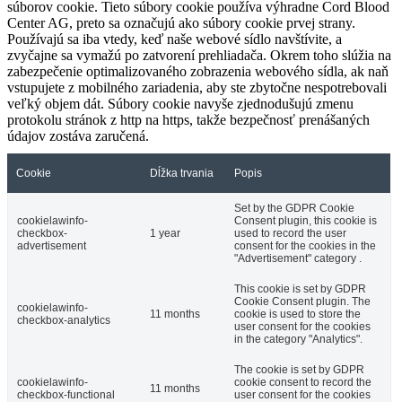
súborov cookie. Tieto súbory cookie používa výhradne Cord Blood
Center AG, preto sa označujú ako súbory cookie prvej strany.
Používajú sa iba vtedy, keď naše webové sídlo navštívite, a
zvyčajne sa vymažú po zatvorení prehliadača. Okrem toho slúžia na
zabezpečenie optimalizovaného zobrazenia webového sídla, ak naň
vstupujete z mobilného zariadenia, aby ste zbytočne nespotrebovali
veľký objem dát. Súbory cookie navyše zjednodušujú zmenu
protokolu stránok z http na https, takže bezpečnosť prenášaných
údajov zostáva zaručená.
Cookie
Dĺžka trvania
Popis
Set by the GDPR Cookie
cookielawinfo-
Consent plugin, this cookie is
checkbox-
1 year
used to record the user
advertisement
consent for the cookies in the
"Advertisement" category .
This cookie is set by GDPR
Cookie Consent plugin. The
cookielawinfo-
11 months
cookie is used to store the
checkbox-analytics
user consent for the cookies
in the category "Analytics".
The cookie is set by GDPR
cookielawinfo-
cookie consent to record the
11 months
checkbox-functional
user consent for the cookies