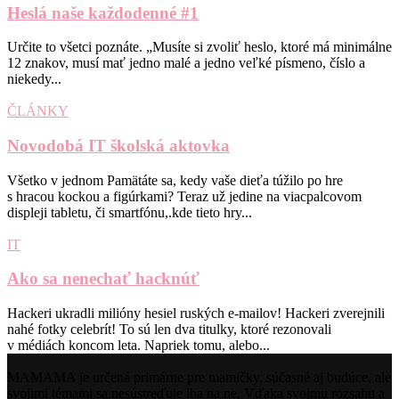
Heslá naše každodenné #1
Určite to všetci poznáte. „Musíte si zvoliť heslo, ktoré má minimálne
12 znakov, musí mať jedno malé a jedno veľké písmeno, číslo a
niekedy...
ČLÁNKY
Novodobá IT školská aktovka
Všetko v jednom Pamätáte sa, kedy vaše dieťa túžilo po hre
s hracou kockou a figúrkami? Teraz už jedine na viacpalcovom
displeji tabletu, či smartfónu,.kde tieto hry...
IT
Ako sa nenechať hacknúť
Hackeri ukradli milióny hesiel ruských e-mailov! Hackeri zverejnili
nahé fotky celebrít! To sú len dva titulky, ktoré rezonovali
v médiách koncom leta. Napriek tomu, alebo...
MAMAMA je určená primárne pre mamičky, súčasné aj budúce, ale
svojimi témami sa nesústreďuje iba na ne. Vďaka svojmu rozsahu a