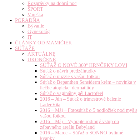
Rozprávky na dobrú noc
ŠPORT
Vareška
PORADŇA
Bývanie
Gynekológ
IT
ČLÁNKY OD MAMIČIEK
SÚŤAŽE
AKTUÁLNE
UKONČENÉ
SÚŤAŽ O NOVÉ 360° HRNČEKY LOVI
Súťaž o návrh predzáhradky
Súťaž o puzzle s vašou fotkou
Súťaž o Bepanthen Sensiderm krém – novinka v
liečbe atopickej dermatitídy
Súťaž o vaginálny gél Lactofeel
2016 – Jún – Súťaž o trimestrové balenie
LadeeVita
2016 – Máj – Fotosúťaž o 5 podložiek pod myš s
vašou fotkou
2016 – Máj – Vyhrajte rodinný vstup do
zábavného areálu Babyland
2016 – Marec – Súťaž o SONNO bylinné
kvapky