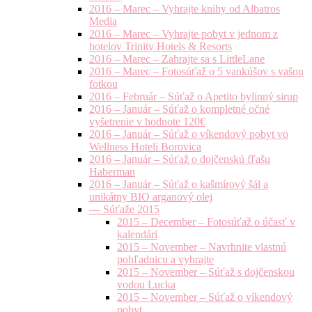
2016 – Marec – Vyhrajte knihy od Albatros
Media
2016 – Marec – Vyhrajte pobyt v jednom z
hotelov Trinity Hotels & Resorts
2016 – Marec – Zahrajte sa s LittleLane
2016 – Marec – Fotosúťaž o 5 vankúšov s vašou
fotkou
2016 – Február – Súťaž o Apetito bylinný sirup
2016 – Január – Súťaž o kompletné očné
vyšetrenie v hodnote 120€
2016 – Január – Súťaž o víkendový pobyt vo
Wellness Hoteli Borovica
2016 – Január – Súťaž o dojčenskú fľašu
Haberman
2016 – Január – Súťaž o kašmírový šál a
unikátny BIO arganový olej
— Súťaže 2015
2015 – December – Fotosúťaž o účasť v
kalendári
2015 – November – Navrhnite vlastnú
pohľadnicu a vyhrajte
2015 – November – Súťaž s dojčenskou
vodou Lucka
2015 – November – Súťaž o víkendový
pobyt