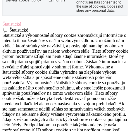
viewed_cookie_policy
11 months
or not user has consented to
the use of cookies. It does not
store any personal data.
Štatistické
Štatistické
Štatistické a výkonnostné súbory cookie zhromažďujú informácie o
interakcii používateľov s naším webovým sídlom. Umožňujú nám
vidieť, ktoré stránky ste navštívili, a poskytujú nám úplný obraz o
aktivite používateľov na našom webovom sídle. Tieto súbory cookie
pritom nezhromažďujú ani neukladajú žiadne informácie, ktoré by
sa dali priamo spojiť priamo s vašou osobou. Získané informácie sa
zvyčajne ďalej spracúvajú v súhrnnej forme. Výkonnostné a
štatistické súbory cookie slúžia výhradne na zlepšenie výkonu
webového sídla a prispôsobenie online skúsenosti potrebám
používateľa. Výkonnostné a štatistické súbory cookie sa používajú
na základe nášho oprávneného záujmu, aby sme lepšie porozumeli
správaniu používateľov na tomto webovom sídle. Tieto súbory
cookie však môžete kedykoľvek deaktivovať pomocou nižšie
uvedených tlačidiel alebo cez nastavenia v svojom prehliadači. Ak
ste nám samostatne udelili súhlas so spracúvaním vašich osobných
údajov na reklamné účely vrátane vytvorenia zákazníckeho profilu,
údaje z výkonnostných a štatistických súborov cookie sa použijú na
tieto účely. Predpokladom na použitie takýchto údajov je naša
možnosť prepojiť ID súboru cookie s vaším profilom, napr. keď