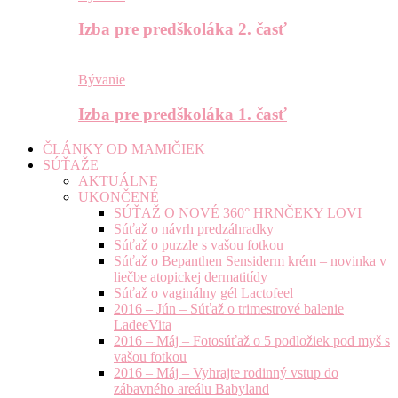
Izba pre predškoláka 2. časť
Bývanie
Izba pre predškoláka 1. časť
ČLÁNKY OD MAMIČIEK
SÚŤAŽE
AKTUÁLNE
UKONČENÉ
SÚŤAŽ O NOVÉ 360° HRNČEKY LOVI
Súťaž o návrh predzáhradky
Súťaž o puzzle s vašou fotkou
Súťaž o Bepanthen Sensiderm krém – novinka v
liečbe atopickej dermatitídy
Súťaž o vaginálny gél Lactofeel
2016 – Jún – Súťaž o trimestrové balenie
LadeeVita
2016 – Máj – Fotosúťaž o 5 podložiek pod myš s
vašou fotkou
2016 – Máj – Vyhrajte rodinný vstup do
zábavného areálu Babyland