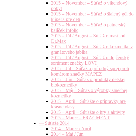
2015 – November – Súťaž o víkendový
pobyt
2015 – November – Súťaž o šialený gél do
kúpeľa pre deti
2015 – November – Súťaž o patnerský
balíček Infolic
2015 – Júl / August – Súťaž o masť od
Dr.Max
2015 – Júl / August – Súťaž o kozmetiku z
granátového jablka
2015 – Júl / August – Súťaž o dojčenský
sortiment značky LOVI
2015 – Júl – Súťaž o prírodný sprej proti
komárom značky MAPEZ
2015 – Jún – Súťaž o produkty detskej
biokozmetiky
2015 – Máj – Súťaž o výrobky slnečnej
kozmetiky
2015 – Apríl – Súťažte o prípravky pre
krásne vlasy
2015 – Apríl – Súťažte o hry a aktivity
2015 – Marec – FRAGMENT
— Súťaže 2014
2014 – Marec / Apríl
2014 – Máj / Jún