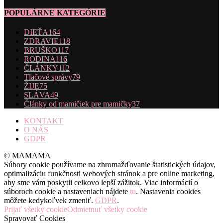
POPULÁRNE KATEGÓRIE
DIEŤA
164
ZDRAVIE
118
BRUŠKO
117
RODINA
116
ČLÁNKY
112
Tlačové správy
79
ŽIJE
75
SLÁVA
49
Články od mamičiek pre mamičky
37
KONTAKT
O NÁS
GDPR
© MAMAMA
Súbory cookie používame na zhromažďovanie štatistických údajov,
optimalizáciu funkčnosti webových stránok a pre online marketing,
aby sme vám poskytli celkovo lepší zážitok. Viac informácií o
súboroch cookie a nastaveniach nájdete
tu
. Nastavenia cookies
môžete kedykoľvek zmeniť.
GDPR
.
Prijať všetky cookie
Odmietnuť všetky cookie
Spravovať Cookies