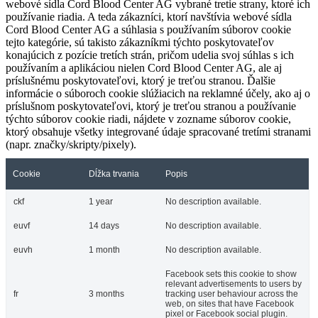
webové sídla Cord Blood Center AG vybrané tretie strany, ktoré ich
používanie riadia. A teda zákazníci, ktorí navštívia webové sídla
Cord Blood Center AG a súhlasia s používaním súborov cookie
tejto kategórie, sú takisto zákazníkmi týchto poskytovateľov
konajúcich z pozície tretích strán, pričom udelia svoj súhlas s ich
používaním a aplikáciou nielen Cord Blood Center AG, ale aj
príslušnému poskytovateľovi, ktorý je treťou stranou. Ďalšie
informácie o súboroch cookie slúžiacich na reklamné účely, ako aj o
príslušnom poskytovateľovi, ktorý je treťou stranou a používanie
týchto súborov cookie riadi, nájdete v zozname súborov cookie,
ktorý obsahuje všetky integrované údaje spracované tretími stranami
(napr. značky/skripty/pixely).
Cookie
Dĺžka trvania
Popis
ckf
1 year
No description available.
euvf
14 days
No description available.
euvh
1 month
No description available.
Facebook sets this cookie to show
relevant advertisements to users by
fr
3 months
tracking user behaviour across the
web, on sites that have Facebook
pixel or Facebook social plugin.