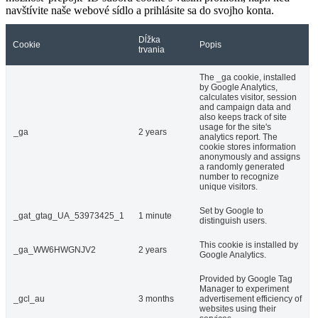
navštívite naše webové sídlo a prihlásite sa do svojho konta.
Dĺžka
Cookie
Popis
trvania
The _ga cookie, installed
by Google Analytics,
calculates visitor, session
and campaign data and
also keeps track of site
usage for the site's
_ga
2 years
analytics report. The
cookie stores information
anonymously and assigns
a randomly generated
number to recognize
unique visitors.
Set by Google to
_gat_gtag_UA_53973425_1
1 minute
distinguish users.
This cookie is installed by
_ga_WW6HWGNJV2
2 years
Google Analytics.
Provided by Google Tag
Manager to experiment
_gcl_au
3 months
advertisement efficiency of
websites using their