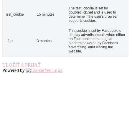
The test_cookie is set by
doubleclick.net and is used to
test_cookie
15 minutes
determine if the user's browser
supports cookies.
This cookie is set by Facebook to
display advertisements when either
on Facebook or on a digital
_fbp
3 months
platform powered by Facebook
advertising, after visiting the
website.
ULOŽIŤ A PRIJAŤ
Powered by