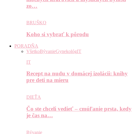
zo…
BRUŠKO
Koho si vybrať k pôrodu
PORADŇA
Všetko
Bývanie
Gynekológ
IT
IT
Recept na nudu v domácej izolácii: knihy
pre deti na mieru
DIEŤA
Čo ste chceli vedieť – cmúľanie prsta, kedy
je čas na…
Bývanie