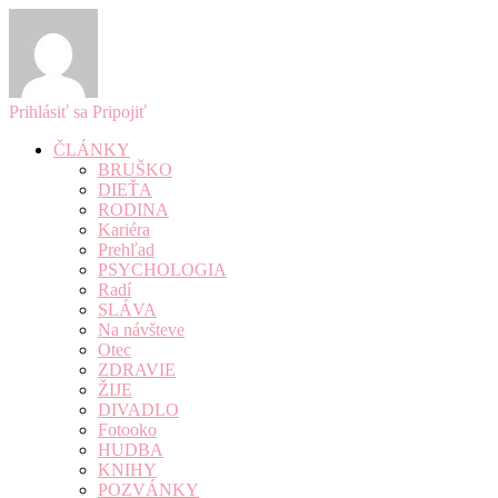
Prihlásiť sa
Pripojiť
ČLÁNKY
BRUŠKO
DIEŤA
RODINA
Kariéra
Prehľad
PSYCHOLOGIA
Radí
SLÁVA
Na návšteve
Otec
ZDRAVIE
ŽIJE
DIVADLO
Fotooko
HUDBA
KNIHY
POZVÁNKY