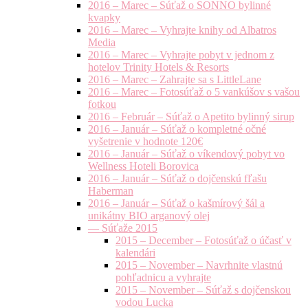
2016 – Marec – Súťaž o SONNO bylinné
kvapky
2016 – Marec – Vyhrajte knihy od Albatros
Media
2016 – Marec – Vyhrajte pobyt v jednom z
hotelov Trinity Hotels & Resorts
2016 – Marec – Zahrajte sa s LittleLane
2016 – Marec – Fotosúťaž o 5 vankúšov s vašou
fotkou
2016 – Február – Súťaž o Apetito bylinný sirup
2016 – Január – Súťaž o kompletné očné
vyšetrenie v hodnote 120€
2016 – Január – Súťaž o víkendový pobyt vo
Wellness Hoteli Borovica
2016 – Január – Súťaž o dojčenskú fľašu
Haberman
2016 – Január – Súťaž o kašmírový šál a
unikátny BIO arganový olej
— Súťaže 2015
2015 – December – Fotosúťaž o účasť v
kalendári
2015 – November – Navrhnite vlastnú
pohľadnicu a vyhrajte
2015 – November – Súťaž s dojčenskou
vodou Lucka