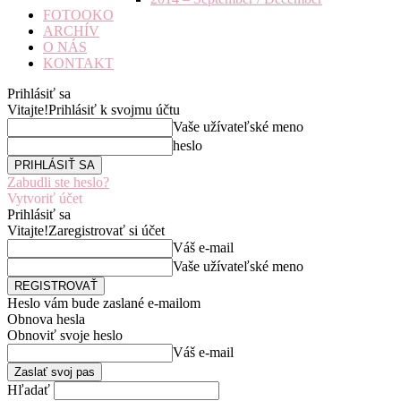
FOTOOKO
ARCHÍV
O NÁS
KONTAKT
Prihlásiť sa
Vitajte!
Prihlásiť k svojmu účtu
Vaše užívateľské meno
heslo
Zabudli ste heslo?
Vytvoriť účet
Prihlásiť sa
Vitajte!
Zaregistrovať si účet
Váš e-mail
Vaše užívateľské meno
Heslo vám bude zaslané e-mailom
Obnova hesla
Obnoviť svoje heslo
Váš e-mail
Hľadať