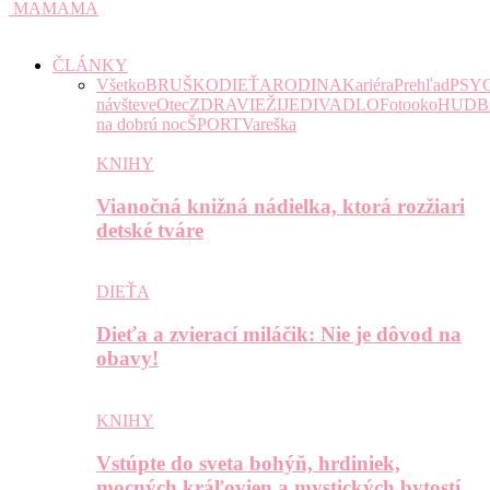
MAMAMA
ČLÁNKY
Všetko
BRUŠKO
DIEŤA
RODINA
Kariéra
Prehľad
PSY
návšteve
Otec
ZDRAVIE
ŽIJE
DIVADLO
Fotooko
HUDB
na dobrú noc
ŠPORT
Vareška
KNIHY
Vianočná knižná nádielka, ktorá rozžiari
detské tváre
DIEŤA
Dieťa a zvierací miláčik: Nie je dôvod na
obavy!
KNIHY
Vstúpte do sveta bohýň, hrdiniek,
mocných kráľovien a mystických bytostí