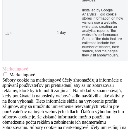
services.
Installed by Google
Analytics, _gid cookie
stores information on how
visitors use a website,
while also creating an
analytics report of the
_gid
1 day
website's performance.
Some of the data that are
collected include the
number of visitors, their
source, and the pages
they visit anonymously.
Marketingové
Marketingové
Súbory cookie na marketingové účely zhromažďujú informácie o
správaní používateľov pri prehliadaní, aby sa im zobrazovali
reklamy, ktoré by ich mohli zaujímať. Napríklad zaznamenávajú,
kedy používatelia naposledy webové sídlo navštívili a aké aktivity
na ňom vykonali. Tieto informácie slúžia na vytvorenie profilu
záujmov, aby sa umožnilo umiestnenie relevantných reklám pre
používateľov na iných webových sídlach. Ďalšou výhodou týchto
súborov cookie je, že získané informácie možno použiť na
obmedzenie počtu reklám a zabránenie ich nadmernému
zobrazovaniu. Súbory cookie na marketingové účely umiestňujú na