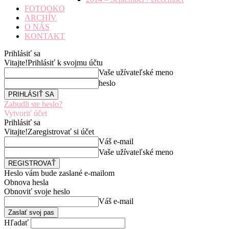
FOTOOKO
ARCHÍV
O NÁS
KONTAKT
Prihlásiť sa
Vitajte!
Prihlásiť k svojmu účtu
Vaše užívateľské meno
heslo
Zabudli ste heslo?
Vytvoriť účet
Prihlásiť sa
Vitajte!
Zaregistrovať si účet
Váš e-mail
Vaše užívateľské meno
Heslo vám bude zaslané e-mailom
Obnova hesla
Obnoviť svoje heslo
Váš e-mail
Hľadať