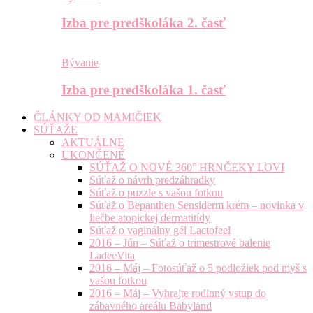
Izba pre predškoláka 2. časť
Bývanie
Izba pre predškoláka 1. časť
ČLÁNKY OD MAMIČIEK
SÚŤAŽE
AKTUÁLNE
UKONČENÉ
SÚŤAŽ O NOVÉ 360° HRNČEKY LOVI
Súťaž o návrh predzáhradky
Súťaž o puzzle s vašou fotkou
Súťaž o Bepanthen Sensiderm krém – novinka v
liečbe atopickej dermatitídy
Súťaž o vaginálny gél Lactofeel
2016 – Jún – Súťaž o trimestrové balenie
LadeeVita
2016 – Máj – Fotosúťaž o 5 podložiek pod myš s
vašou fotkou
2016 – Máj – Vyhrajte rodinný vstup do
zábavného areálu Babyland