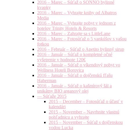
2016 – Marec – Súťaž o SONNO bylinné
kvapky
2016 – Marec – Vyhrajte knihy od Albatros
Media
2016 – Marec – Vyhrajte pobyt v jednom z
hotelov Trinity Hotels & Resorts
2016 – Marec – Zahrajte sa s LittleLane
2016 – Marec – Fotosúťaž o 5 vankúšov s vašou
fotkou
2016 – Február – Súťaž o Apetito bylinný sirup
2016 – Január – Súťaž o kompletné očné
vyšetrenie v hodnote 120€
2016 – Január – Súťaž o víkendový pobyt vo
Wellness Hoteli Borovica
2016 – Január – Súťaž o dojčenskú fľašu
Haberman
2016 – Január – Súťaž o kašmírový šál a
unikátny BIO arganový olej
— Súťaže 2015
2015 – December – Fotosúťaž o účasť v
kalendári
2015 – November – Navrhnite vlastnú
pohľadnicu a vyhrajte
2015 – November – Súťaž s dojčenskou
vodou Lucka