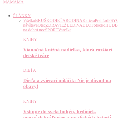
MAMAMA
ČLÁNKY
Všetko
BRUŠKO
DIEŤA
RODINA
Kariéra
Prehľad
PSY
návšteve
Otec
ZDRAVIE
ŽIJE
DIVADLO
Fotooko
HUDB
na dobrú noc
ŠPORT
Vareška
KNIHY
Vianočná knižná nádielka, ktorá rozžiari
detské tváre
DIEŤA
Dieťa a zvierací miláčik: Nie je dôvod na
obavy!
KNIHY
Vstúpte do sveta bohýň, hrdiniek,
mocných kráľovien a mystických bytostí