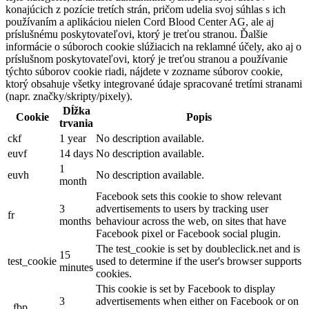
konajúcich z pozície tretích strán, pričom udelia svoj súhlas s ich
používaním a aplikáciou nielen Cord Blood Center AG, ale aj
príslušnému poskytovateľovi, ktorý je treťou stranou. Ďalšie
informácie o súboroch cookie slúžiacich na reklamné účely, ako aj o
príslušnom poskytovateľovi, ktorý je treťou stranou a používanie
týchto súborov cookie riadi, nájdete v zozname súborov cookie,
ktorý obsahuje všetky integrované údaje spracované tretími stranami
(napr. značky/skripty/pixely).
Dĺžka
Cookie
Popis
trvania
ckf
1 year
No description available.
euvf
14 days
No description available.
1
euvh
No description available.
month
Facebook sets this cookie to show relevant
3
advertisements to users by tracking user
fr
months
behaviour across the web, on sites that have
Facebook pixel or Facebook social plugin.
The test_cookie is set by doubleclick.net and is
15
test_cookie
used to determine if the user's browser supports
minutes
cookies.
This cookie is set by Facebook to display
3
advertisements when either on Facebook or on
_fbp