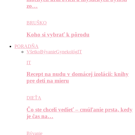
zo…
BRUŠKO
Koho si vybrať k pôrodu
PORADŇA
Všetko
Bývanie
Gynekológ
IT
IT
Recept na nudu v domácej izolácii: knihy
pre deti na mieru
DIEŤA
Čo ste chceli vedieť – cmúľanie prsta, kedy
je čas na…
Bývanie