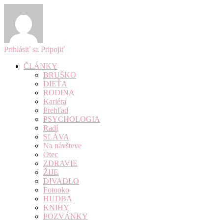
Prihlásiť sa
Pripojiť
ČLÁNKY
BRUŠKO
DIEŤA
RODINA
Kariéra
Prehľad
PSYCHOLOGIA
Radí
SLÁVA
Na návšteve
Otec
ZDRAVIE
ŽIJE
DIVADLO
Fotooko
HUDBA
KNIHY
POZVÁNKY