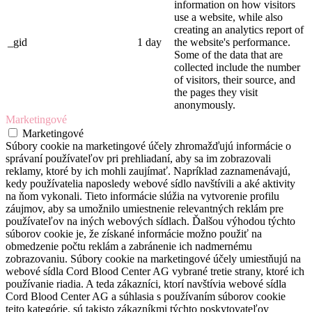
information on how visitors
use a website, while also
creating an analytics report of
_gid
1 day
the website's performance.
Some of the data that are
collected include the number
of visitors, their source, and
the pages they visit
anonymously.
Marketingové
Marketingové
Súbory cookie na marketingové účely zhromažďujú informácie o
správaní používateľov pri prehliadaní, aby sa im zobrazovali
reklamy, ktoré by ich mohli zaujímať. Napríklad zaznamenávajú,
kedy používatelia naposledy webové sídlo navštívili a aké aktivity
na ňom vykonali. Tieto informácie slúžia na vytvorenie profilu
záujmov, aby sa umožnilo umiestnenie relevantných reklám pre
používateľov na iných webových sídlach. Ďalšou výhodou týchto
súborov cookie je, že získané informácie možno použiť na
obmedzenie počtu reklám a zabránenie ich nadmernému
zobrazovaniu. Súbory cookie na marketingové účely umiestňujú na
webové sídla Cord Blood Center AG vybrané tretie strany, ktoré ich
používanie riadia. A teda zákazníci, ktorí navštívia webové sídla
Cord Blood Center AG a súhlasia s používaním súborov cookie
tejto kategórie, sú takisto zákazníkmi týchto poskytovateľov