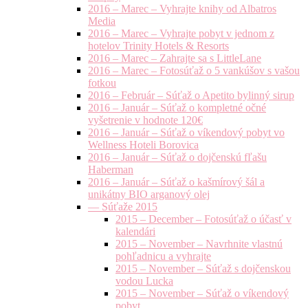
2016 – Marec – Vyhrajte knihy od Albatros
Media
2016 – Marec – Vyhrajte pobyt v jednom z
hotelov Trinity Hotels & Resorts
2016 – Marec – Zahrajte sa s LittleLane
2016 – Marec – Fotosúťaž o 5 vankúšov s vašou
fotkou
2016 – Február – Súťaž o Apetito bylinný sirup
2016 – Január – Súťaž o kompletné očné
vyšetrenie v hodnote 120€
2016 – Január – Súťaž o víkendový pobyt vo
Wellness Hoteli Borovica
2016 – Január – Súťaž o dojčenskú fľašu
Haberman
2016 – Január – Súťaž o kašmírový šál a
unikátny BIO arganový olej
— Súťaže 2015
2015 – December – Fotosúťaž o účasť v
kalendári
2015 – November – Navrhnite vlastnú
pohľadnicu a vyhrajte
2015 – November – Súťaž s dojčenskou
vodou Lucka
2015 – November – Súťaž o víkendový
pobyt