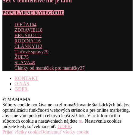
Sex v tehotenstve nie je tabu
POPULÁRNE KATEGÓRIE
DIEŤA
164
ZDRAVIE
118
BRUŠKO
117
RODINA
116
ČLÁNKY
112
Tlačové správy
79
ŽIJE
75
SLÁVA
49
Články od mamičiek pre mamičky
37
KONTAKT
O NÁS
GDPR
© MAMAMA
Súbory cookie používame na zhromažďovanie štatistických údajov,
optimalizáciu funkčnosti webových stránok a pre online marketing,
aby sme vám poskytli celkovo lepší zážitok. Viac informácií o
súboroch cookie a nastaveniach nájdete
tu
. Nastavenia cookies
môžete kedykoľvek zmeniť.
GDPR
.
Prijať všetky cookie
Odmietnuť všetky cookie