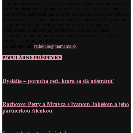
svojimi témami sa nesústreďuje iba na ne. Vďaka svojmu rozsahu a
pestrému obsahu je zaujímavý pre všetkých. Čitateľky a čitatelia v
MAMAMA nachádzajú nielen témy o zdraví dieťaťa, jeho výžive a
starostlivosti. Väčšina článkov sa venuje životnému štýlu, potrebám
a záujmom modernej rodiny: rozhovorom so zaujímavými
osobnosťami, praktickému poradenstvo z rôznych oblastí,
rodinnému rozpočtu, móde, kozmetike, voľnému času, zábave,
kultúre… a mnohému ďalšiemu.
Kontaktujte nás:
redakcia@mamama.sk
POPULÁRNE PRÍSPEVKY
Dyslália – porucha reči, ktorá sa dá odstrániť
Rozhovor Petry a Mravca s Ivanom Jakešom a jeho
partnerkou Alenkou