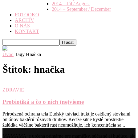
2014 – Júl / August
2014 – September / December
FOTOOKO
ARCHÍV
O NÁS
KONTAKT
Úvod
Tagy
Hnačka
Štítok: hnačka
ZDRAVIE
Probiotiká a čo o nich (ne)vieme
Prirodzená ochrana tela Ľudský tráviaci trakt je osídlený stovkami
biliónov baktérií rôznych druhov. Keďže silne kyslé prostredie
žalúdka väčšine baktérií rast neumožňuje, ich koncentrácia sa...
MAMAMA je určená primárne pre mamičky, súčasné aj budúce, ale