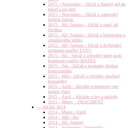
2015 – November – Súťaž o šialený gél do
kúpeľa pre deti
2015 – November – Súťaž o patnerský
balíček Infolic
2015 – Júl / August – Súťaž o masť od
Dr.Max
2015 – Júl / August – Súťaž o kozmetiku z
granátového jablka
2015 – Júl / August – Súťaž o dojčenský
sortiment značky LOVI
2015 – Júl – Súťaž o prírodný sprej proti
komárom značky MAPEZ
2015 – Jún – Súťaž o produkty detskej
biokozmetiky
2015 – Máj – Súťaž o výrobky slnečnej
kozmetiky
2015 – Apríl – Súťažte o prípravky pre
krásne vlasy
2015 – Apríl – Súťažte o hry a aktivity
2015 – Marec – FRAGMENT
— Súťaže 2014
2014 – Marec / Apríl
2014 – Máj / Jún
2014 – Júl / August
2014 – September / December