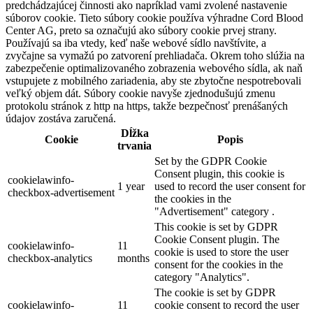
predchádzajúcej činnosti ako napríklad vami zvolené nastavenie
súborov cookie. Tieto súbory cookie používa výhradne Cord Blood
Center AG, preto sa označujú ako súbory cookie prvej strany.
Používajú sa iba vtedy, keď naše webové sídlo navštívite, a
zvyčajne sa vymažú po zatvorení prehliadača. Okrem toho slúžia na
zabezpečenie optimalizovaného zobrazenia webového sídla, ak naň
vstupujete z mobilného zariadenia, aby ste zbytočne nespotrebovali
veľký objem dát. Súbory cookie navyše zjednodušujú zmenu
protokolu stránok z http na https, takže bezpečnosť prenášaných
údajov zostáva zaručená.
Dĺžka
Cookie
Popis
trvania
Set by the GDPR Cookie
Consent plugin, this cookie is
cookielawinfo-
1 year
used to record the user consent for
checkbox-advertisement
the cookies in the
"Advertisement" category .
This cookie is set by GDPR
Cookie Consent plugin. The
cookielawinfo-
11
cookie is used to store the user
checkbox-analytics
months
consent for the cookies in the
category "Analytics".
The cookie is set by GDPR
cookielawinfo-
11
cookie consent to record the user