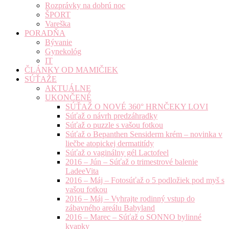
Rozprávky na dobrú noc
ŠPORT
Vareška
PORADŇA
Bývanie
Gynekológ
IT
ČLÁNKY OD MAMIČIEK
SÚŤAŽE
AKTUÁLNE
UKONČENÉ
SÚŤAŽ O NOVÉ 360° HRNČEKY LOVI
Súťaž o návrh predzáhradky
Súťaž o puzzle s vašou fotkou
Súťaž o Bepanthen Sensiderm krém – novinka v
liečbe atopickej dermatitídy
Súťaž o vaginálny gél Lactofeel
2016 – Jún – Súťaž o trimestrové balenie
LadeeVita
2016 – Máj – Fotosúťaž o 5 podložiek pod myš s
vašou fotkou
2016 – Máj – Vyhrajte rodinný vstup do
zábavného areálu Babyland
2016 – Marec – Súťaž o SONNO bylinné
kvapky