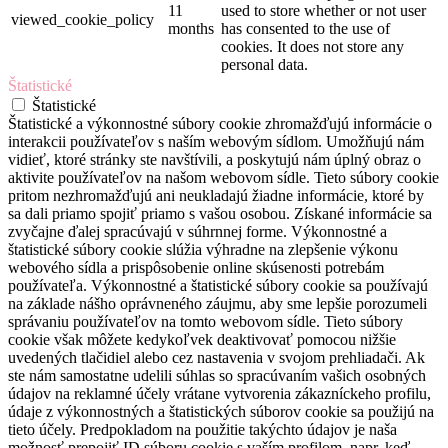
11
used to store whether or not user
viewed_cookie_policy
months
has consented to the use of
cookies. It does not store any
personal data.
Štatistické
Štatistické
Štatistické a výkonnostné súbory cookie zhromažďujú informácie o
interakcii používateľov s naším webovým sídlom. Umožňujú nám
vidieť, ktoré stránky ste navštívili, a poskytujú nám úplný obraz o
aktivite používateľov na našom webovom sídle. Tieto súbory cookie
pritom nezhromažďujú ani neukladajú žiadne informácie, ktoré by
sa dali priamo spojiť priamo s vašou osobou. Získané informácie sa
zvyčajne ďalej spracúvajú v súhrnnej forme. Výkonnostné a
štatistické súbory cookie slúžia výhradne na zlepšenie výkonu
webového sídla a prispôsobenie online skúsenosti potrebám
používateľa. Výkonnostné a štatistické súbory cookie sa používajú
na základe nášho oprávneného záujmu, aby sme lepšie porozumeli
správaniu používateľov na tomto webovom sídle. Tieto súbory
cookie však môžete kedykoľvek deaktivovať pomocou nižšie
uvedených tlačidiel alebo cez nastavenia v svojom prehliadači. Ak
ste nám samostatne udelili súhlas so spracúvaním vašich osobných
údajov na reklamné účely vrátane vytvorenia zákazníckeho profilu,
údaje z výkonnostných a štatistických súborov cookie sa použijú na
tieto účely. Predpokladom na použitie takýchto údajov je naša
možnosť prepojiť ID súboru cookie s vaším profilom, napr. keď