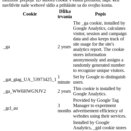
navštívite naše webové sídlo a prihlásite sa do svojho konta.
Dĺžka
Cookie
Popis
trvania
The _ga cookie, installed by
Google Analytics, calculates
visitor, session and campaign
data and also keeps track of
site usage for the site's
_ga
2 years
analytics report. The cookie
stores information
anonymously and assigns a
randomly generated number
to recognize unique visitors.
1
Set by Google to distinguish
_gat_gtag_UA_53973425_1
minute
users.
This cookie is installed by
_ga_WW6HWGNJV2
2 years
Google Analytics.
Provided by Google Tag
3
Manager to experiment
_gcl_au
months
advertisement efficiency of
websites using their services.
Installed by Google
Analytics, _gid cookie stores