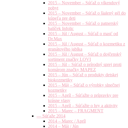
2015 – November – Súťaž o víkendový
pobyt
2015 – November – Súťaž o šialený gél do
kúpeľa pre deti
2015 – November – Súťaž o patnerský
balíček Infolic
2015 – Júl / August – Súťaž o masť od
Dr.Max
2015 – Júl / August – Súťaž o kozmetiku z
granátového jablka
2015 – Júl / August – Súťaž o dojčenský
sortiment značky LOVI
2015 – Júl – Súťaž o prírodný sprej proti
komárom značky MAPEZ
2015 – Jún – Súťaž o produkty detskej
biokozmetiky
2015 – Máj – Súťaž o výrobky slnečnej
kozmetiky
2015 – Apríl – Súťažte o prípravky pre
krásne vlasy
2015 – Apríl – Súťažte o hry a aktivity
2015 – Marec – FRAGMENT
— Súťaže 2014
2014 – Marec / Apríl
2014 – Máj / Jún