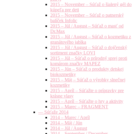
2015 – November – Súťaž o šialený gél do
kúpeľa pre deti
2015 – November – Súťaž o patnerský
balíček Infolic
2015 – Júl / August – Súťaž o masť od
Dr.Max
2015 – Júl / August – Súťaž o kozmetiku z
granátového jablka
2015 – Júl / August – Súťaž o dojčenský
sortiment značky LOVI
2015 – Júl – Súťaž o prírodný sprej proti
komárom značky MAPEZ
2015 – Jún – Súťaž o produkty detskej
biokozmetiky
2015 – Máj – Súťaž o výrobky slnečnej
kozmetiky
2015 – Apríl – Súťažte o prípravky pre
krásne vlasy
2015 – Apríl – Súťažte o hry a aktivity
2015 – Marec – FRAGMENT
— Súťaže 2014
2014 – Marec / Apríl
2014 – Máj / Jún
2014 – Júl / August
2014 – September / December