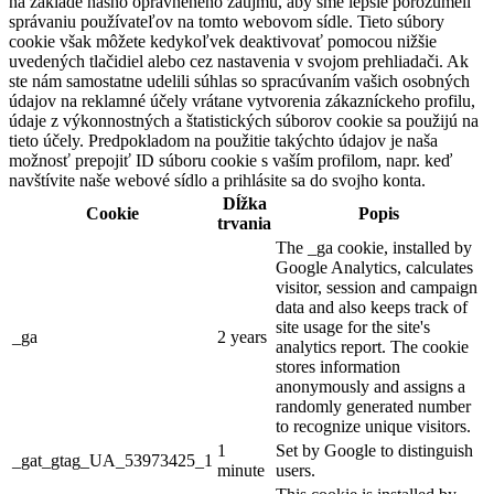
na základe nášho oprávneného záujmu, aby sme lepšie porozumeli
správaniu používateľov na tomto webovom sídle. Tieto súbory
cookie však môžete kedykoľvek deaktivovať pomocou nižšie
uvedených tlačidiel alebo cez nastavenia v svojom prehliadači. Ak
ste nám samostatne udelili súhlas so spracúvaním vašich osobných
údajov na reklamné účely vrátane vytvorenia zákazníckeho profilu,
údaje z výkonnostných a štatistických súborov cookie sa použijú na
tieto účely. Predpokladom na použitie takýchto údajov je naša
možnosť prepojiť ID súboru cookie s vaším profilom, napr. keď
navštívite naše webové sídlo a prihlásite sa do svojho konta.
Dĺžka
Cookie
Popis
trvania
The _ga cookie, installed by
Google Analytics, calculates
visitor, session and campaign
data and also keeps track of
site usage for the site's
_ga
2 years
analytics report. The cookie
stores information
anonymously and assigns a
randomly generated number
to recognize unique visitors.
1
Set by Google to distinguish
_gat_gtag_UA_53973425_1
minute
users.