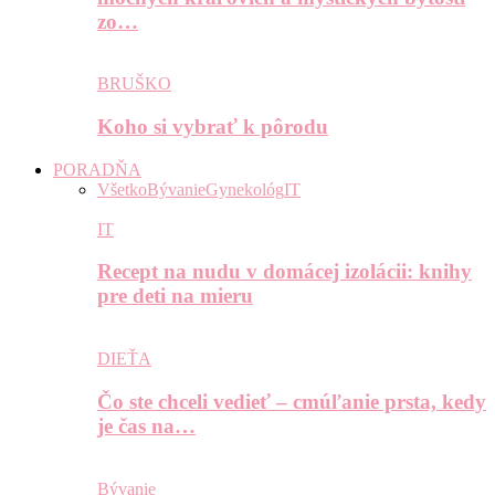
zo…
BRUŠKO
Koho si vybrať k pôrodu
PORADŇA
Všetko
Bývanie
Gynekológ
IT
IT
Recept na nudu v domácej izolácii: knihy
pre deti na mieru
DIEŤA
Čo ste chceli vedieť – cmúľanie prsta, kedy
je čas na…
Bývanie