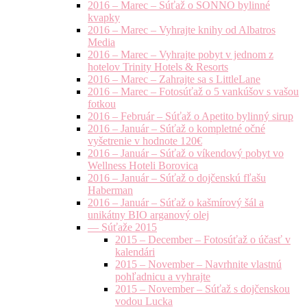
2016 – Marec – Súťaž o SONNO bylinné
kvapky
2016 – Marec – Vyhrajte knihy od Albatros
Media
2016 – Marec – Vyhrajte pobyt v jednom z
hotelov Trinity Hotels & Resorts
2016 – Marec – Zahrajte sa s LittleLane
2016 – Marec – Fotosúťaž o 5 vankúšov s vašou
fotkou
2016 – Február – Súťaž o Apetito bylinný sirup
2016 – Január – Súťaž o kompletné očné
vyšetrenie v hodnote 120€
2016 – Január – Súťaž o víkendový pobyt vo
Wellness Hoteli Borovica
2016 – Január – Súťaž o dojčenskú fľašu
Haberman
2016 – Január – Súťaž o kašmírový šál a
unikátny BIO arganový olej
— Súťaže 2015
2015 – December – Fotosúťaž o účasť v
kalendári
2015 – November – Navrhnite vlastnú
pohľadnicu a vyhrajte
2015 – November – Súťaž s dojčenskou
vodou Lucka