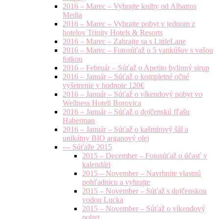
2016 – Marec – Vyhrajte knihy od Albatros
Media
2016 – Marec – Vyhrajte pobyt v jednom z
hotelov Trinity Hotels & Resorts
2016 – Marec – Zahrajte sa s LittleLane
2016 – Marec – Fotosúťaž o 5 vankúšov s vašou
fotkou
2016 – Február – Súťaž o Apetito bylinný sirup
2016 – Január – Súťaž o kompletné očné
vyšetrenie v hodnote 120€
2016 – Január – Súťaž o víkendový pobyt vo
Wellness Hoteli Borovica
2016 – Január – Súťaž o dojčenskú fľašu
Haberman
2016 – Január – Súťaž o kašmírový šál a
unikátny BIO arganový olej
— Súťaže 2015
2015 – December – Fotosúťaž o účasť v
kalendári
2015 – November – Navrhnite vlastnú
pohľadnicu a vyhrajte
2015 – November – Súťaž s dojčenskou
vodou Lucka
2015 – November – Súťaž o víkendový
pobyt