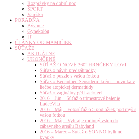
Rozprávky na dobrú noc
ŠPORT
Vareška
PORADŇA
Bývanie
Gynekológ
IT
ČLÁNKY OD MAMIČIEK
SÚŤAŽE
AKTUÁLNE
UKONČENÉ
SÚŤAŽ O NOVÉ 360° HRNČEKY LOVI
Súťaž o návrh predzáhradky
Súťaž o puzzle s vašou fotkou
Súťaž o Bepanthen Sensiderm krém – novinka v
liečbe atopickej dermatitídy
Súťaž o vaginálny gél Lactofeel
2016 – Jún – Súťaž o trimestrové balenie
LadeeVita
2016 – Máj – Fotosúťaž o 5 podložiek pod myš s
vašou fotkou
2016 – Máj – Vyhrajte rodinný vstup do
zábavného areálu Babyland
2016 – Marec – Súťaž o SONNO bylinné
kvapky