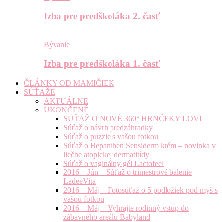
Izba pre predškoláka 2. časť
Bývanie
Izba pre predškoláka 1. časť
ČLÁNKY OD MAMIČIEK
SÚŤAŽE
AKTUÁLNE
UKONČENÉ
SÚŤAŽ O NOVÉ 360° HRNČEKY LOVI
Súťaž o návrh predzáhradky
Súťaž o puzzle s vašou fotkou
Súťaž o Bepanthen Sensiderm krém – novinka v
liečbe atopickej dermatitídy
Súťaž o vaginálny gél Lactofeel
2016 – Jún – Súťaž o trimestrové balenie
LadeeVita
2016 – Máj – Fotosúťaž o 5 podložiek pod myš s
vašou fotkou
2016 – Máj – Vyhrajte rodinný vstup do
zábavného areálu Babyland