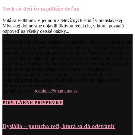
Nech sú deti čo najdlhšie deťmi
Volá sa Fidlibum. V jednom z televíznych štúdií v bratislavskej
Mlynskej doline sme objavili fiktívnu redakciu, v ktorej poznajú
odpoveď na všetky detské otázky...
MAMAMA je určená primárne pre mamičky, súčasné aj budúce, ale
svojimi témami sa nesústreďuje iba na ne. Vďaka svojmu rozsahu a
pestrému obsahu je zaujímavý pre všetkých. Čitateľky a čitatelia v
MAMAMA nachádzajú nielen témy o zdraví dieťaťa, jeho výžive a
starostlivosti. Väčšina článkov sa venuje životnému štýlu, potrebám
a záujmom modernej rodiny: rozhovorom so zaujímavými
osobnosťami, praktickému poradenstvo z rôznych oblastí,
rodinnému rozpočtu, móde, kozmetike, voľnému času, zábave,
kultúre… a mnohému ďalšiemu.
Kontaktujte nás:
redakcia@mamama.sk
POPULÁRNE PRÍSPEVKY
Dyslália – porucha reči, ktorá sa dá odstrániť