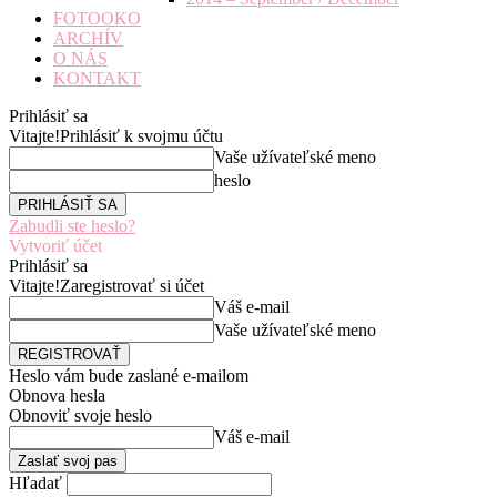
FOTOOKO
ARCHÍV
O NÁS
KONTAKT
Prihlásiť sa
Vitajte!
Prihlásiť k svojmu účtu
Vaše užívateľské meno
heslo
Zabudli ste heslo?
Vytvoriť účet
Prihlásiť sa
Vitajte!
Zaregistrovať si účet
Váš e-mail
Vaše užívateľské meno
Heslo vám bude zaslané e-mailom
Obnova hesla
Obnoviť svoje heslo
Váš e-mail
Hľadať