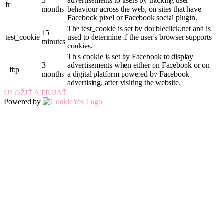
3
advertisements to users by tracking user
fr
months
behaviour across the web, on sites that have
Facebook pixel or Facebook social plugin.
The test_cookie is set by doubleclick.net and is
15
test_cookie
used to determine if the user's browser supports
minutes
cookies.
This cookie is set by Facebook to display
3
advertisements when either on Facebook or on
_fbp
months
a digital platform powered by Facebook
advertising, after visiting the website.
ULOŽIŤ A PRIJAŤ
Powered by