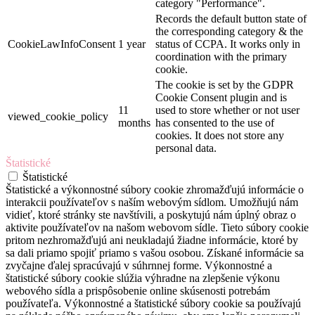
category "Performance".
Records the default button state of
the corresponding category & the
CookieLawInfoConsent
1 year
status of CCPA. It works only in
coordination with the primary
cookie.
The cookie is set by the GDPR
Cookie Consent plugin and is
11
used to store whether or not user
viewed_cookie_policy
months
has consented to the use of
cookies. It does not store any
personal data.
Štatistické
Štatistické
Štatistické a výkonnostné súbory cookie zhromažďujú informácie o
interakcii používateľov s naším webovým sídlom. Umožňujú nám
vidieť, ktoré stránky ste navštívili, a poskytujú nám úplný obraz o
aktivite používateľov na našom webovom sídle. Tieto súbory cookie
pritom nezhromažďujú ani neukladajú žiadne informácie, ktoré by
sa dali priamo spojiť priamo s vašou osobou. Získané informácie sa
zvyčajne ďalej spracúvajú v súhrnnej forme. Výkonnostné a
štatistické súbory cookie slúžia výhradne na zlepšenie výkonu
webového sídla a prispôsobenie online skúsenosti potrebám
používateľa. Výkonnostné a štatistické súbory cookie sa používajú