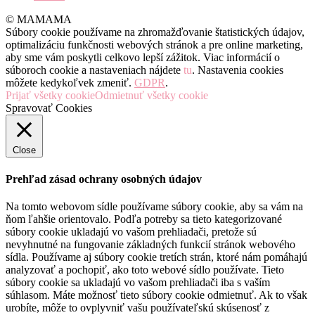
© MAMAMA
Súbory cookie používame na zhromažďovanie štatistických údajov,
optimalizáciu funkčnosti webových stránok a pre online marketing,
aby sme vám poskytli celkovo lepší zážitok. Viac informácií o
súboroch cookie a nastaveniach nájdete
tu
. Nastavenia cookies
môžete kedykoľvek zmeniť.
GDPR
.
Prijať všetky cookie
Odmietnuť všetky cookie
Spravovať Cookies
Close
Prehľad zásad ochrany osobných údajov
Na tomto webovom sídle používame súbory cookie, aby sa vám na
ňom ľahšie orientovalo. Podľa potreby sa tieto kategorizované
súbory cookie ukladajú vo vašom prehliadači, pretože sú
nevyhnutné na fungovanie základných funkcií stránok webového
sídla. Používame aj súbory cookie tretích strán, ktoré nám pomáhajú
analyzovať a pochopiť, ako toto webové sídlo používate. Tieto
súbory cookie sa ukladajú vo vašom prehliadači iba s vaším
súhlasom. Máte možnosť tieto súbory cookie odmietnuť. Ak to však
urobíte, môže to ovplyvniť vašu používateľskú skúsenosť z