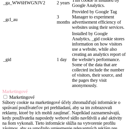
This cookie is installed by
_ga_WW6HWGNJV2
2 years
Google Analytics.
Provided by Google Tag
3
Manager to experiment
_gcl_au
months
advertisement efficiency of
websites using their services.
Installed by Google
Analytics, _gid cookie stores
information on how visitors
use a website, while also
creating an analytics report of
_gid
1 day
the website's performance.
Some of the data that are
collected include the number
of visitors, their source, and
the pages they visit
anonymously.
Marketingové
Marketingové
Súbory cookie na marketingové účely zhromažďujú informácie o
správaní používateľov pri prehliadaní, aby sa im zobrazovali
reklamy, ktoré by ich mohli zaujímať. Napríklad zaznamenávajú,
kedy používatelia naposledy webové sídlo navštívili a aké aktivity
na ňom vykonali. Tieto informácie slúžia na vytvorenie profilu
záujmov, aby sa umožnilo umiestnenie relevantných reklám pre