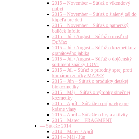
2015 – November – Súťaž o víkendový
pobyt
2015 – November – Súťaž o šialený gél do
kúpeľa pre deti
2015 – November – Súťaž o patnerský
balíček Infolic
2015 – Júl / August – Súťaž o masť od
Dr.Max
2015 – Júl / August – Súťaž o kozmetiku z
granátového jablka
2015 – Júl / August – Súťaž o dojčenský
sortiment značky LOVI
2015 – Júl – Súťaž o prírodný sprej proti
komárom značky MAPEZ
2015 – Jún – Súťaž o produkty detskej
biokozmetiky
2015 – Máj – Súťaž o výrobky slnečnej
kozmetiky
2015 – Apríl – Súťažte o prípravky pre
krásne vlasy
2015 – Apríl – Súťažte o hry a aktivity
2015 – Marec – FRAGMENT
— Súťaže 2014
2014 – Marec / Apríl
2014 – Máj / Jún