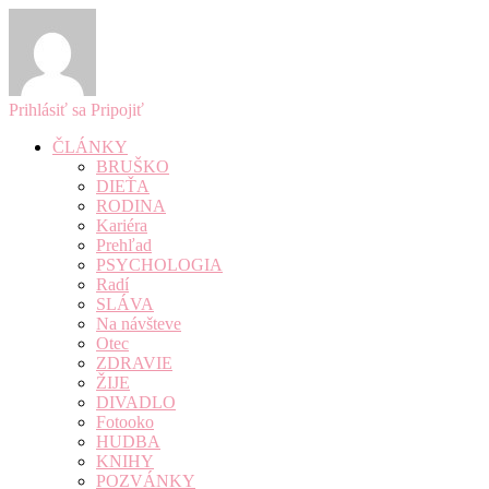
Prihlásiť sa
Pripojiť
ČLÁNKY
BRUŠKO
DIEŤA
RODINA
Kariéra
Prehľad
PSYCHOLOGIA
Radí
SLÁVA
Na návšteve
Otec
ZDRAVIE
ŽIJE
DIVADLO
Fotooko
HUDBA
KNIHY
POZVÁNKY