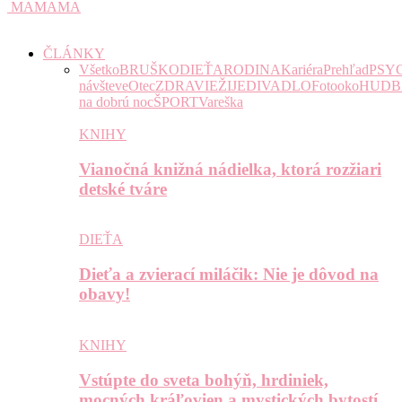
MAMAMA
ČLÁNKY
Všetko
BRUŠKO
DIEŤA
RODINA
Kariéra
Prehľad
PSY
návšteve
Otec
ZDRAVIE
ŽIJE
DIVADLO
Fotooko
HUDB
na dobrú noc
ŠPORT
Vareška
KNIHY
Vianočná knižná nádielka, ktorá rozžiari
detské tváre
DIEŤA
Dieťa a zvierací miláčik: Nie je dôvod na
obavy!
KNIHY
Vstúpte do sveta bohýň, hrdiniek,
mocných kráľovien a mystických bytostí