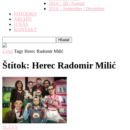
2014 – Júl / August
2014 – September / December
FOTOOKO
ARCHÍV
O NÁS
KONTAKT
Úvod
Tagy
Herec Radomir Milić
Štítok: Herec Radomir Milić
SLÁVA