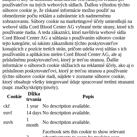
používateľov na iných webových sídlach. Ďalšou výhodou týchto
súborov cookie je, že získané informácie možno použiť na
obmedzenie počtu reklám a zabránenie ich nadmernému
zobrazovaniu. Súbory cookie na marketingové účely umiestňujú na
webové sídla Cord Blood Center AG vybrané tretie strany, ktoré ich
používanie riadia. A teda zákazníci, ktorí navštívia webové sídla
Cord Blood Center AG a súhlasia s používaním súborov cookie
tejto kategórie, sú takisto zákazníkmi týchto poskytovateľov
konajúcich z pozície tretích strán, pričom udelia svoj súhlas s ich
používaním a aplikáciou nielen Cord Blood Center AG, ale aj
príslušnému poskytovateľovi, ktorý je treťou stranou. Ďalšie
informácie o súboroch cookie slúžiacich na reklamné účely, ako aj o
príslušnom poskytovateľovi, ktorý je treťou stranou a používanie
týchto súborov cookie riadi, nájdete v zozname súborov cookie,
ktorý obsahuje všetky integrované údaje spracované tretími stranami
(napr. značky/skripty/pixely).
Dĺžka
Cookie
Popis
trvania
ckf
1 year
No description available.
euvf
14 days
No description available.
1
euvh
No description available.
month
Facebook sets this cookie to show relevant