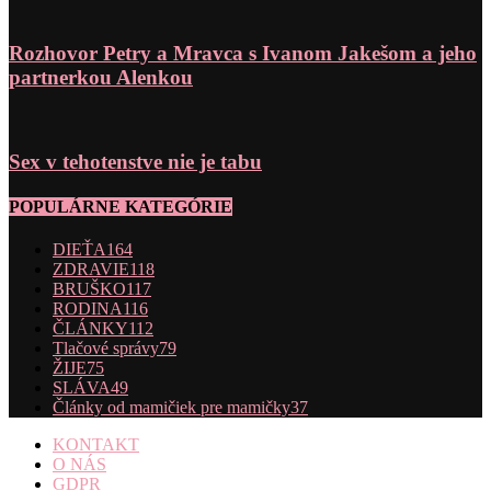
Rozhovor Petry a Mravca s Ivanom Jakešom a jeho
partnerkou Alenkou
Sex v tehotenstve nie je tabu
POPULÁRNE KATEGÓRIE
DIEŤA
164
ZDRAVIE
118
BRUŠKO
117
RODINA
116
ČLÁNKY
112
Tlačové správy
79
ŽIJE
75
SLÁVA
49
Články od mamičiek pre mamičky
37
KONTAKT
O NÁS
GDPR