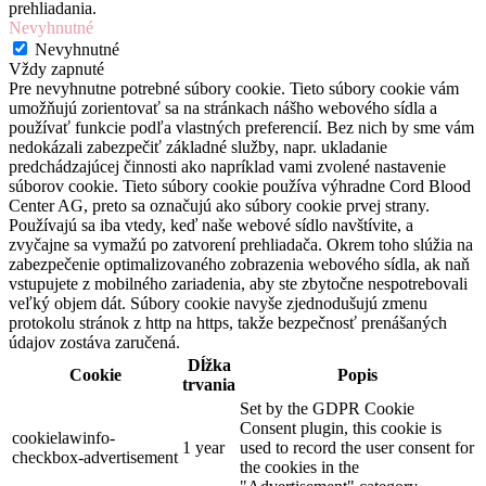
prehliadania.
Nevyhnutné
Nevyhnutné
Vždy zapnuté
Pre nevyhnutne potrebné súbory cookie. Tieto súbory cookie vám
umožňujú zorientovať sa na stránkach nášho webového sídla a
používať funkcie podľa vlastných preferencií. Bez nich by sme vám
nedokázali zabezpečiť základné služby, napr. ukladanie
predchádzajúcej činnosti ako napríklad vami zvolené nastavenie
súborov cookie. Tieto súbory cookie používa výhradne Cord Blood
Center AG, preto sa označujú ako súbory cookie prvej strany.
Používajú sa iba vtedy, keď naše webové sídlo navštívite, a
zvyčajne sa vymažú po zatvorení prehliadača. Okrem toho slúžia na
zabezpečenie optimalizovaného zobrazenia webového sídla, ak naň
vstupujete z mobilného zariadenia, aby ste zbytočne nespotrebovali
veľký objem dát. Súbory cookie navyše zjednodušujú zmenu
protokolu stránok z http na https, takže bezpečnosť prenášaných
údajov zostáva zaručená.
Dĺžka
Cookie
Popis
trvania
Set by the GDPR Cookie
Consent plugin, this cookie is
cookielawinfo-
1 year
used to record the user consent for
checkbox-advertisement
the cookies in the