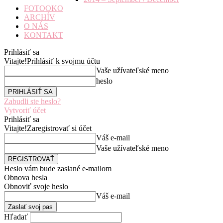
FOTOOKO
ARCHÍV
O NÁS
KONTAKT
Prihlásiť sa
Vitajte!
Prihlásiť k svojmu účtu
Vaše užívateľské meno
heslo
Zabudli ste heslo?
Vytvoriť účet
Prihlásiť sa
Vitajte!
Zaregistrovať si účet
Váš e-mail
Vaše užívateľské meno
Heslo vám bude zaslané e-mailom
Obnova hesla
Obnoviť svoje heslo
Váš e-mail
Hľadať