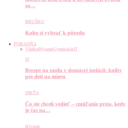
zo…
BRUŠKO
Koho si vybrať k pôrodu
PORADŇA
Všetko
Bývanie
Gynekológ
IT
IT
Recept na nudu v domácej izolácii: knihy
pre deti na mieru
DIEŤA
Čo ste chceli vedieť – cmúľanie prsta, kedy
je čas na…
Bývanie