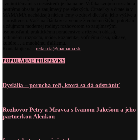
svojimi témami sa nesústreďuje iba na ne. Vďaka svojmu rozsahu a
pestrému obsahu je zaujímavý pre všetkých. Čitateľky a čitatelia v
MAMAMA nachádzajú nielen témy o zdraví dieťaťa, jeho výžive a
starostlivosti. Väčšina článkov sa venuje životnému štýlu, potrebám
a záujmom modernej rodiny: rozhovorom so zaujímavými
osobnosťami, praktickému poradenstvo z rôznych oblastí,
rodinnému rozpočtu, móde, kozmetike, voľnému času, zábave,
kultúre… a mnohému ďalšiemu.
Kontaktujte nás:
redakcia@mamama.sk
POPULÁRNE PRÍSPEVKY
Dyslália – porucha reči, ktorá sa dá odstrániť
Rozhovor Petry a Mravca s Ivanom Jakešom a jeho
partnerkou Alenkou