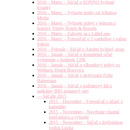
2016 – Marec – Súťaž o SONNO bylinné
kvapky
2016 – Marec – Vyhrajte knihy od Albatros
Media
2016 – Marec – Vyhrajte pobyt v jednom z
hotelov Trinity Hotels & Resorts
2016 – Marec – Zahrajte sa s LittleLane
2016 – Marec – Fotosúťaž o 5 vankúšov s vašou
fotkou
2016 – Február – Súťaž o Apetito bylinný sirup
2016 – Január – Súťaž o kompletné očné
vyšetrenie v hodnote 120€
2016 – Január – Súťaž o víkendový pobyt vo
Wellness Hoteli Borovica
2016 – Január – Súťaž o dojčenskú fľašu
Haberman
2016 – Január – Súťaž o kašmírový šál a
unikátny BIO arganový olej
— Súťaže 2015
2015 – December – Fotosúťaž o účasť v
kalendári
2015 – November – Navrhnite vlastnú
pohľadnicu a vyhrajte
2015 – November – Súťaž s dojčenskou
vodou Lucka