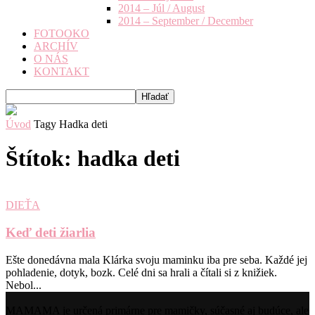
2014 – Júl / August
2014 – September / December
FOTOOKO
ARCHÍV
O NÁS
KONTAKT
Úvod
Tagy
Hadka deti
Štítok: hadka deti
DIEŤA
Keď deti žiarlia
Ešte donedávna mala Klárka svoju maminku iba pre seba. Každé jej
pohladenie, dotyk, bozk. Celé dni sa hrali a čítali si z knižiek.
Nebol...
MAMAMA je určená primárne pre mamičky, súčasné aj budúce, ale