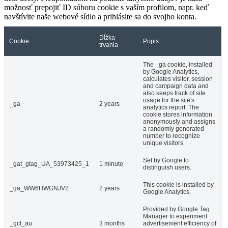
možnosť prepojiť ID súboru cookie s vaším profilom, napr. keď
navštívite naše webové sídlo a prihlásite sa do svojho konta.
Dĺžka
Cookie
Popis
trvania
The _ga cookie, installed
by Google Analytics,
calculates visitor, session
and campaign data and
also keeps track of site
usage for the site's
_ga
2 years
analytics report. The
cookie stores information
anonymously and assigns
a randomly generated
number to recognize
unique visitors.
Set by Google to
_gat_gtag_UA_53973425_1
1 minute
distinguish users.
This cookie is installed by
_ga_WW6HWGNJV2
2 years
Google Analytics.
Provided by Google Tag
Manager to experiment
_gcl_au
3 months
advertisement efficiency of