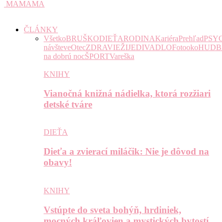
MAMAMA
ČLÁNKY
Všetko
BRUŠKO
DIEŤA
RODINA
Kariéra
Prehľad
PSY
návšteve
Otec
ZDRAVIE
ŽIJE
DIVADLO
Fotooko
HUDB
na dobrú noc
ŠPORT
Vareška
KNIHY
Vianočná knižná nádielka, ktorá rozžiari
detské tváre
DIEŤA
Dieťa a zvierací miláčik: Nie je dôvod na
obavy!
KNIHY
Vstúpte do sveta bohýň, hrdiniek,
mocných kráľovien a mystických bytostí