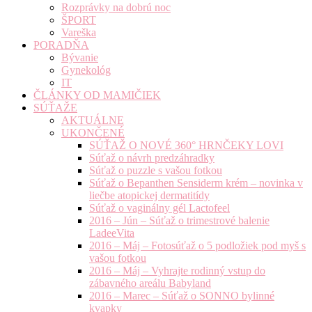
Rozprávky na dobrú noc
ŠPORT
Vareška
PORADŇA
Bývanie
Gynekológ
IT
ČLÁNKY OD MAMIČIEK
SÚŤAŽE
AKTUÁLNE
UKONČENÉ
SÚŤAŽ O NOVÉ 360° HRNČEKY LOVI
Súťaž o návrh predzáhradky
Súťaž o puzzle s vašou fotkou
Súťaž o Bepanthen Sensiderm krém – novinka v
liečbe atopickej dermatitídy
Súťaž o vaginálny gél Lactofeel
2016 – Jún – Súťaž o trimestrové balenie
LadeeVita
2016 – Máj – Fotosúťaž o 5 podložiek pod myš s
vašou fotkou
2016 – Máj – Vyhrajte rodinný vstup do
zábavného areálu Babyland
2016 – Marec – Súťaž o SONNO bylinné
kvapky