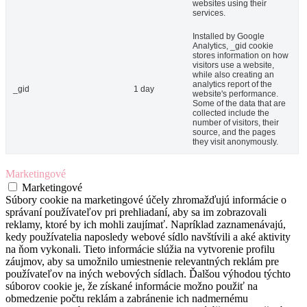
websites using their
services.
Installed by Google
Analytics, _gid cookie
stores information on how
visitors use a website,
while also creating an
analytics report of the
_gid
1 day
website's performance.
Some of the data that are
collected include the
number of visitors, their
source, and the pages
they visit anonymously.
Marketingové
Marketingové
Súbory cookie na marketingové účely zhromažďujú informácie o
správaní používateľov pri prehliadaní, aby sa im zobrazovali
reklamy, ktoré by ich mohli zaujímať. Napríklad zaznamenávajú,
kedy používatelia naposledy webové sídlo navštívili a aké aktivity
na ňom vykonali. Tieto informácie slúžia na vytvorenie profilu
záujmov, aby sa umožnilo umiestnenie relevantných reklám pre
používateľov na iných webových sídlach. Ďalšou výhodou týchto
súborov cookie je, že získané informácie možno použiť na
obmedzenie počtu reklám a zabránenie ich nadmernému