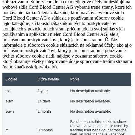
zobrazovaniu. Súbory cookie na marketingové účely umiestňujú na
webové sídla Cord Blood Center AG vybrané tretie strany, ktoré ich
používanie riadia. A teda zákazníci, ktorí navštívia webové sídla
Cord Blood Center AG a súhlasia s používaním súborov cookie
tejto kategórie, sú takisto zákazníkmi týchto poskytovateľov
konajúcich z pozície tretích strán, pričom udelia svoj súhlas s ich
používaním a aplikáciou nielen Cord Blood Center AG, ale aj
príslušnému poskytovateľovi, ktorý je treťou stranou. Ďalšie
informácie o súboroch cookie slúžiacich na reklamné účely, ako aj o
príslušnom poskytovateľovi, ktorý je treťou stranou a používanie
týchto súborov cookie riadi, nájdete v zozname súborov cookie,
ktorý obsahuje všetky integrované údaje spracované tretími stranami
(napr. značky/skripty/pixely).
Cookie
Dĺžka trvania
Popis
ckf
1 year
No description available.
euvf
14 days
No description available.
euvh
1 month
No description available.
Facebook sets this cookie to show
relevant advertisements to users by
fr
3 months
tracking user behaviour across the
web, on sites that have Facebook