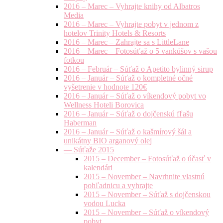
2016 – Marec – Vyhrajte knihy od Albatros
Media
2016 – Marec – Vyhrajte pobyt v jednom z
hotelov Trinity Hotels & Resorts
2016 – Marec – Zahrajte sa s LittleLane
2016 – Marec – Fotosúťaž o 5 vankúšov s vašou
fotkou
2016 – Február – Súťaž o Apetito bylinný sirup
2016 – Január – Súťaž o kompletné očné
vyšetrenie v hodnote 120€
2016 – Január – Súťaž o víkendový pobyt vo
Wellness Hoteli Borovica
2016 – Január – Súťaž o dojčenskú fľašu
Haberman
2016 – Január – Súťaž o kašmírový šál a
unikátny BIO arganový olej
— Súťaže 2015
2015 – December – Fotosúťaž o účasť v
kalendári
2015 – November – Navrhnite vlastnú
pohľadnicu a vyhrajte
2015 – November – Súťaž s dojčenskou
vodou Lucka
2015 – November – Súťaž o víkendový
pobyt