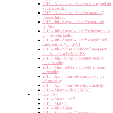
2015 – November – Súťaž o šialený gél do
kúpeľa pre deti
2015 – November – Súťaž o patnerský
balíček Infolic
2015 – Júl / August – Súťaž o masť od
Dr.Max
2015 – Júl / August – Súťaž o kozmetiku z
granátového jablka
2015 – Júl / August – Súťaž o dojčenský
sortiment značky LOVI
2015 – Júl – Súťaž o prírodný sprej proti
komárom značky MAPEZ
2015 – Jún – Súťaž o produkty detskej
biokozmetiky
2015 – Máj – Súťaž o výrobky slnečnej
kozmetiky
2015 – Apríl – Súťažte o prípravky pre
krásne vlasy
2015 – Apríl – Súťažte o hry a aktivity
2015 – Marec – FRAGMENT
— Súťaže 2014
2014 – Marec / Apríl
2014 – Máj / Jún
2014 – Júl / August
2014 – September / December