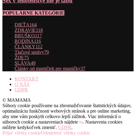
Sex v tehotenstve nie je tabu
POPULÁRNE KATEGÓRIE
DIEŤA
164
ZDRAVIE
118
BRUŠKO
117
RODINA
116
ČLÁNKY
112
Tlačové správy
79
ŽIJE
75
SLÁVA
49
Články od mamičiek pre mamičky
37
KONTAKT
O NÁS
GDPR
© MAMAMA
Súbory cookie používame na zhromažďovanie štatistických údajov,
optimalizáciu funkčnosti webových stránok a pre online marketing,
aby sme vám poskytli celkovo lepší zážitok. Viac informácií o
súboroch cookie a nastaveniach nájdete
tu
. Nastavenia cookies
môžete kedykoľvek zmeniť.
GDPR
.
Prijať všetky cookie
Odmietnuť všetky cookie