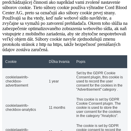
predchádzajúcej činnosti ako napríklad vami zvolené nastavenie
súborov cookie. Tieto súbory cookie používa výhradne Cord Blood
Center AG, preto sa označujú ako súbory cookie prvej strany.
Používajú sa iba vtedy, keď naše webové sídlo navštívite, a
zvyčajne sa vymažú po zatvorení prehliadača. Okrem toho slúžia na
zabezpečenie optimalizovaného zobrazenia webového sídla, ak naň
vstupujete z mobilného zariadenia, aby ste zbytočne nespotrebovali
veľký objem dát. Súbory cookie navyše zjednodušujú zmenu
protokolu stránok z http na https, takže bezpečnosť prenášaných
údajov zostáva zaručená.
Cookie
Dĺžka trvania
Popis
Set by the GDPR Cookie
cookielawinfo-
Consent plugin, this cookie is
checkbox-
1 year
used to record the user
advertisement
consent for the cookies in the
"Advertisement" category .
This cookie is set by GDPR
Cookie Consent plugin. The
cookielawinfo-
11 months
cookie is used to store the
checkbox-analytics
user consent for the cookies
in the category "Analytics".
The cookie is set by GDPR
cookielawinfo-
cookie consent to record the