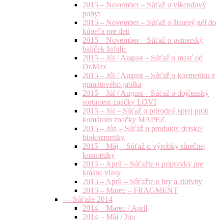
2015 – November – Súťaž o víkendový
pobyt
2015 – November – Súťaž o šialený gél do
kúpeľa pre deti
2015 – November – Súťaž o patnerský
balíček Infolic
2015 – Júl / August – Súťaž o masť od
Dr.Max
2015 – Júl / August – Súťaž o kozmetiku z
granátového jablka
2015 – Júl / August – Súťaž o dojčenský
sortiment značky LOVI
2015 – Júl – Súťaž o prírodný sprej proti
komárom značky MAPEZ
2015 – Jún – Súťaž o produkty detskej
biokozmetiky
2015 – Máj – Súťaž o výrobky slnečnej
kozmetiky
2015 – Apríl – Súťažte o prípravky pre
krásne vlasy
2015 – Apríl – Súťažte o hry a aktivity
2015 – Marec – FRAGMENT
— Súťaže 2014
2014 – Marec / Apríl
2014 – Máj / Jún