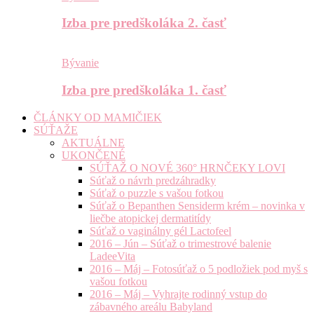
Izba pre predškoláka 2. časť
Bývanie
Izba pre predškoláka 1. časť
ČLÁNKY OD MAMIČIEK
SÚŤAŽE
AKTUÁLNE
UKONČENÉ
SÚŤAŽ O NOVÉ 360° HRNČEKY LOVI
Súťaž o návrh predzáhradky
Súťaž o puzzle s vašou fotkou
Súťaž o Bepanthen Sensiderm krém – novinka v
liečbe atopickej dermatitídy
Súťaž o vaginálny gél Lactofeel
2016 – Jún – Súťaž o trimestrové balenie
LadeeVita
2016 – Máj – Fotosúťaž o 5 podložiek pod myš s
vašou fotkou
2016 – Máj – Vyhrajte rodinný vstup do
zábavného areálu Babyland