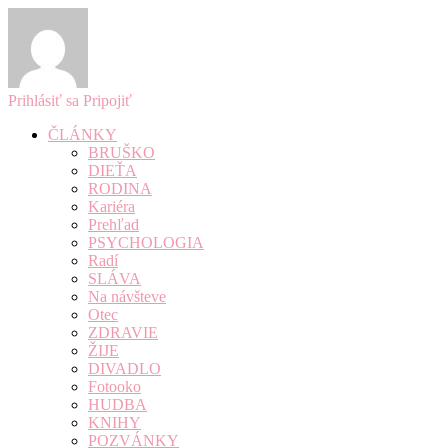
Prihlásiť sa
Pripojiť
ČLÁNKY
BRUŠKO
DIEŤA
RODINA
Kariéra
Prehľad
PSYCHOLOGIA
Radí
SLÁVA
Na návšteve
Otec
ZDRAVIE
ŽIJE
DIVADLO
Fotooko
HUDBA
KNIHY
POZVÁNKY