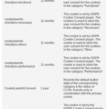
11 months
checkbox-functional
user consent for the cookies
in the category "Functional".
This cookie is set by GDPR
Cookie Consent plugin. The
cookielawinfo-
11 months
cookies is used to store the
checkbox-necessary
user consent for the cookies
in the category "Necessary".
This cookie is set by GDPR
Cookie Consent plugin. The
cookielawinfo-
11 months
cookie is used to store the
checkbox-others
user consent for the cookies
in the category "Other.
This cookie is set by GDPR
Cookie Consent plugin. The
cookielawinfo-
11 months
cookie is used to store the
checkbox-performance
user consent for the cookies
in the category "Performance".
Records the default button
state of the corresponding
category & the status of
CookieLawInfoConsent
1 year
CCPA. It works only in
coordination with the primary
cookie.
The cookie is set by the
GDPR Cookie Consent plugin