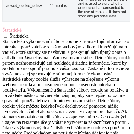
and is used to store whether
viewed_cookie_policy
11 months
or not user has consented to
the use of cookies. It does not
store any personal data.
Štatistické
Štatistické
Štatistické a výkonnostné súbory cookie zhromažďujú informácie o
interakcii používateľov s naším webovým sídlom. Umožňujú nám
vidieť, ktoré stránky ste navštívili, a poskytujú nám úplný obraz o
aktivite používateľov na našom webovom sídle. Tieto súbory cookie
pritom nezhromažďujú ani neukladajú žiadne informácie, ktoré by
sa dali priamo spojiť priamo s vašou osobou. Získané informácie sa
zvyčajne ďalej spracúvajú v súhrnnej forme. Výkonnostné a
štatistické súbory cookie slúžia výhradne na zlepšenie výkonu
webového sídla a prispôsobenie online skúsenosti potrebám
používateľa. Výkonnostné a štatistické súbory cookie sa používajú
na základe nášho oprávneného záujmu, aby sme lepšie porozumeli
správaniu používateľov na tomto webovom sídle. Tieto súbory
cookie však môžete kedykoľvek deaktivovať pomocou nižšie
uvedených tlačidiel alebo cez nastavenia v svojom prehliadači. Ak
ste nám samostatne udelili súhlas so spracúvaním vašich osobných
údajov na reklamné účely vrátane vytvorenia zákazníckeho profilu,
údaje z výkonnostných a štatistických súborov cookie sa použijú na
tieto účely. Predpokladom na použitie takýchto údajov je naša