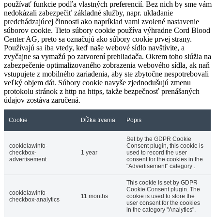
používať funkcie podľa vlastných preferencií. Bez nich by sme vám
nedokázali zabezpečiť základné služby, napr. ukladanie
predchádzajúcej činnosti ako napríklad vami zvolené nastavenie
súborov cookie. Tieto súbory cookie používa výhradne Cord Blood
Center AG, preto sa označujú ako súbory cookie prvej strany.
Používajú sa iba vtedy, keď naše webové sídlo navštívite, a
zvyčajne sa vymažú po zatvorení prehliadača. Okrem toho slúžia na
zabezpečenie optimalizovaného zobrazenia webového sídla, ak naň
vstupujete z mobilného zariadenia, aby ste zbytočne nespotrebovali
veľký objem dát. Súbory cookie navyše zjednodušujú zmenu
protokolu stránok z http na https, takže bezpečnosť prenášaných
údajov zostáva zaručená.
Cookie
Dĺžka trvania
Popis
Set by the GDPR Cookie
cookielawinfo-
Consent plugin, this cookie is
checkbox-
1 year
used to record the user
advertisement
consent for the cookies in the
"Advertisement" category .
This cookie is set by GDPR
Cookie Consent plugin. The
cookielawinfo-
11 months
cookie is used to store the
checkbox-analytics
user consent for the cookies
in the category "Analytics".