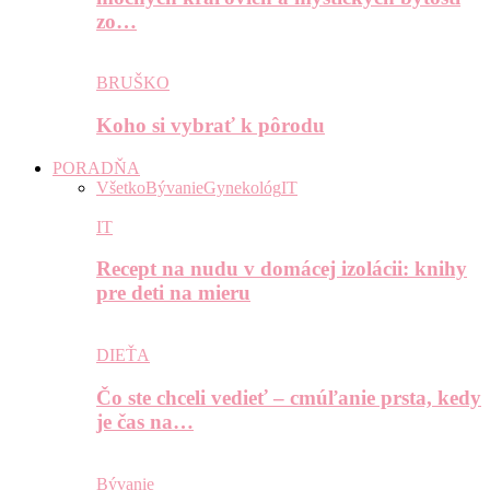
zo…
BRUŠKO
Koho si vybrať k pôrodu
PORADŇA
Všetko
Bývanie
Gynekológ
IT
IT
Recept na nudu v domácej izolácii: knihy
pre deti na mieru
DIEŤA
Čo ste chceli vedieť – cmúľanie prsta, kedy
je čas na…
Bývanie