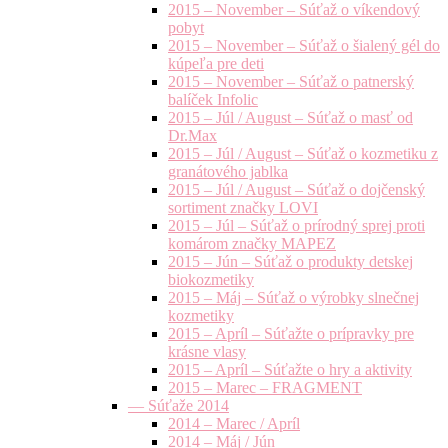
2015 – November – Súťaž o víkendový
pobyt
2015 – November – Súťaž o šialený gél do
kúpeľa pre deti
2015 – November – Súťaž o patnerský
balíček Infolic
2015 – Júl / August – Súťaž o masť od
Dr.Max
2015 – Júl / August – Súťaž o kozmetiku z
granátového jablka
2015 – Júl / August – Súťaž o dojčenský
sortiment značky LOVI
2015 – Júl – Súťaž o prírodný sprej proti
komárom značky MAPEZ
2015 – Jún – Súťaž o produkty detskej
biokozmetiky
2015 – Máj – Súťaž o výrobky slnečnej
kozmetiky
2015 – Apríl – Súťažte o prípravky pre
krásne vlasy
2015 – Apríl – Súťažte o hry a aktivity
2015 – Marec – FRAGMENT
— Súťaže 2014
2014 – Marec / Apríl
2014 – Máj / Jún