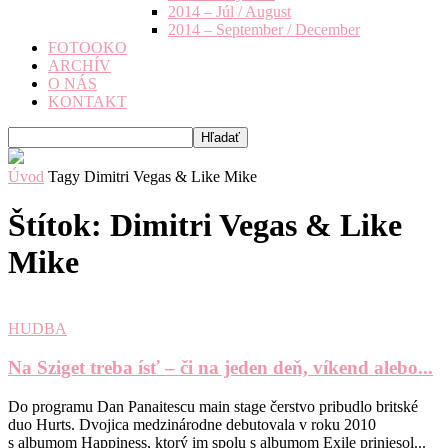
2014 – Júl / August
2014 – September / December
FOTOOKO
ARCHÍV
O NÁS
KONTAKT
Úvod
Tagy
Dimitri Vegas & Like Mike
Štítok: Dimitri Vegas & Like
Mike
HUDBA
Na Sziget treba ísť – či na jeden deň, víkend alebo...
Do programu Dan Panaitescu main stage čerstvo pribudlo britské
duo Hurts. Dvojica medzinárodne debutovala v roku 2010
s albumom Happiness, ktorý im spolu s albumom Exile priniesol...