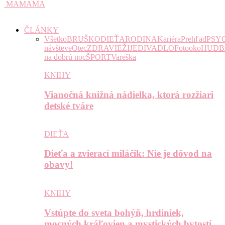
MAMAMA
ČLÁNKY
Všetko
BRUŠKO
DIEŤA
RODINA
Kariéra
Prehľad
PSY
návšteve
Otec
ZDRAVIE
ŽIJE
DIVADLO
Fotooko
HUDB
na dobrú noc
ŠPORT
Vareška
KNIHY
Vianočná knižná nádielka, ktorá rozžiari
detské tváre
DIEŤA
Dieťa a zvierací miláčik: Nie je dôvod na
obavy!
KNIHY
Vstúpte do sveta bohýň, hrdiniek,
mocných kráľovien a mystických bytostí