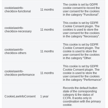
The cookie is set by GDPR
cookielawinfo-
cookie consent to record the
11 months
checkbox-functional
user consent for the cookies
in the category "Functional".
This cookie is set by GDPR
Cookie Consent plugin. The
cookielawinfo-
11 months
cookies is used to store the
checkbox-necessary
user consent for the cookies
in the category "Necessary".
This cookie is set by GDPR
Cookie Consent plugin. The
cookielawinfo-
11 months
cookie is used to store the
checkbox-others
user consent for the cookies
in the category "Other.
This cookie is set by GDPR
Cookie Consent plugin. The
cookielawinfo-
11 months
cookie is used to store the
checkbox-performance
user consent for the cookies
in the category "Performance".
Records the default button
state of the corresponding
category & the status of
CookieLawInfoConsent
1 year
CCPA. It works only in
coordination with the primary
cookie.