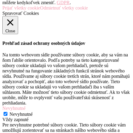
môžete kedykoľvek zmeniť.
GDPR
.
Prijať všetky cookie
Odmietnuť všetky cookie
Spravovať Cookies
Close
Prehľad zásad ochrany osobných údajov
Na tomto webovom sídle používame súbory cookie, aby sa vám na
ňom ľahšie orientovalo. Podľa potreby sa tieto kategorizované
súbory cookie ukladajú vo vašom prehliadači, pretože sú
nevyhnutné na fungovanie základných funkcií stránok webového
sídla. Používame aj súbory cookie tretích strán, ktoré nám pomáhajú
analyzovať a pochopiť, ako toto webové sídlo používate. Tieto
súbory cookie sa ukladajú vo vašom prehliadači iba s vaším
súhlasom. Máte možnosť tieto súbory cookie odmietnuť. Ak to však
urobíte, môže to ovplyvniť vašu používateľskú skúsenosť z
prehliadania.
Nevyhnutné
Nevyhnutné
Vždy zapnuté
Pre nevyhnutne potrebné súbory cookie. Tieto súbory cookie vám
umožňujú zorientovať sa na stránkach nášho webového sídla a