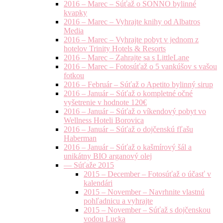
2016 – Marec – Súťaž o SONNO bylinné
kvapky
2016 – Marec – Vyhrajte knihy od Albatros
Media
2016 – Marec – Vyhrajte pobyt v jednom z
hotelov Trinity Hotels & Resorts
2016 – Marec – Zahrajte sa s LittleLane
2016 – Marec – Fotosúťaž o 5 vankúšov s vašou
fotkou
2016 – Február – Súťaž o Apetito bylinný sirup
2016 – Január – Súťaž o kompletné očné
vyšetrenie v hodnote 120€
2016 – Január – Súťaž o víkendový pobyt vo
Wellness Hoteli Borovica
2016 – Január – Súťaž o dojčenskú fľašu
Haberman
2016 – Január – Súťaž o kašmírový šál a
unikátny BIO arganový olej
— Súťaže 2015
2015 – December – Fotosúťaž o účasť v
kalendári
2015 – November – Navrhnite vlastnú
pohľadnicu a vyhrajte
2015 – November – Súťaž s dojčenskou
vodou Lucka