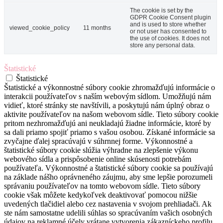
The cookie is set by the
GDPR Cookie Consent plugin
and is used to store whether
viewed_cookie_policy
11 months
or not user has consented to
the use of cookies. It does not
store any personal data.
Štatistické
Štatistické
Štatistické a výkonnostné súbory cookie zhromažďujú informácie o
interakcii používateľov s naším webovým sídlom. Umožňujú nám
vidieť, ktoré stránky ste navštívili, a poskytujú nám úplný obraz o
aktivite používateľov na našom webovom sídle. Tieto súbory cookie
pritom nezhromažďujú ani neukladajú žiadne informácie, ktoré by
sa dali priamo spojiť priamo s vašou osobou. Získané informácie sa
zvyčajne ďalej spracúvajú v súhrnnej forme. Výkonnostné a
štatistické súbory cookie slúžia výhradne na zlepšenie výkonu
webového sídla a prispôsobenie online skúsenosti potrebám
používateľa. Výkonnostné a štatistické súbory cookie sa používajú
na základe nášho oprávneného záujmu, aby sme lepšie porozumeli
správaniu používateľov na tomto webovom sídle. Tieto súbory
cookie však môžete kedykoľvek deaktivovať pomocou nižšie
uvedených tlačidiel alebo cez nastavenia v svojom prehliadači. Ak
ste nám samostatne udelili súhlas so spracúvaním vašich osobných
údajov na reklamné účely vrátane vytvorenia zákazníckeho profilu,