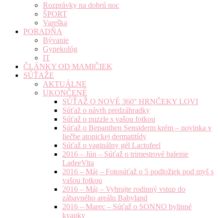
Rozprávky na dobrú noc
ŠPORT
Vareška
PORADŇA
Bývanie
Gynekológ
IT
ČLÁNKY OD MAMIČIEK
SÚŤAŽE
AKTUÁLNE
UKONČENÉ
SÚŤAŽ O NOVÉ 360° HRNČEKY LOVI
Súťaž o návrh predzáhradky
Súťaž o puzzle s vašou fotkou
Súťaž o Bepanthen Sensiderm krém – novinka v
liečbe atopickej dermatitídy
Súťaž o vaginálny gél Lactofeel
2016 – Jún – Súťaž o trimestrové balenie
LadeeVita
2016 – Máj – Fotosúťaž o 5 podložiek pod myš s
vašou fotkou
2016 – Máj – Vyhrajte rodinný vstup do
zábavného areálu Babyland
2016 – Marec – Súťaž o SONNO bylinné
kvapky