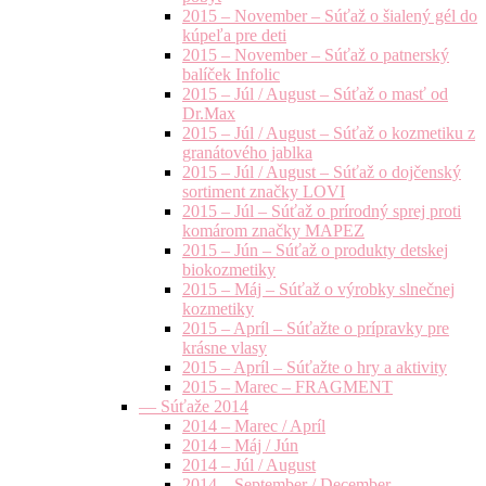
2015 – November – Súťaž o šialený gél do
kúpeľa pre deti
2015 – November – Súťaž o patnerský
balíček Infolic
2015 – Júl / August – Súťaž o masť od
Dr.Max
2015 – Júl / August – Súťaž o kozmetiku z
granátového jablka
2015 – Júl / August – Súťaž o dojčenský
sortiment značky LOVI
2015 – Júl – Súťaž o prírodný sprej proti
komárom značky MAPEZ
2015 – Jún – Súťaž o produkty detskej
biokozmetiky
2015 – Máj – Súťaž o výrobky slnečnej
kozmetiky
2015 – Apríl – Súťažte o prípravky pre
krásne vlasy
2015 – Apríl – Súťažte o hry a aktivity
2015 – Marec – FRAGMENT
— Súťaže 2014
2014 – Marec / Apríl
2014 – Máj / Jún
2014 – Júl / August
2014 – September / December