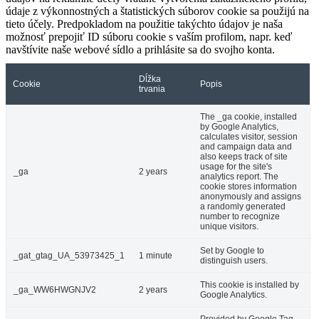
údaje z výkonnostných a štatistických súborov cookie sa použijú na
tieto účely. Predpokladom na použitie takýchto údajov je naša
možnosť prepojiť ID súboru cookie s vaším profilom, napr. keď
navštívite naše webové sídlo a prihlásite sa do svojho konta.
Dĺžka
Cookie
Popis
trvania
The _ga cookie, installed
by Google Analytics,
calculates visitor, session
and campaign data and
also keeps track of site
usage for the site's
_ga
2 years
analytics report. The
cookie stores information
anonymously and assigns
a randomly generated
number to recognize
unique visitors.
Set by Google to
_gat_gtag_UA_53973425_1
1 minute
distinguish users.
This cookie is installed by
_ga_WW6HWGNJV2
2 years
Google Analytics.