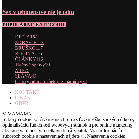
Sex v tehotenstve nie je tabu
POPULÁRNE KATEGÓRIE
DIEŤA
164
ZDRAVIE
118
BRUŠKO
117
RODINA
116
ČLÁNKY
112
Tlačové správy
79
ŽIJE
75
SLÁVA
49
Články od mamičiek pre mamičky
37
KONTAKT
O NÁS
GDPR
© MAMAMA
Súbory cookie používame na zhromažďovanie štatistických údajov,
optimalizáciu funkčnosti webových stránok a pre online marketing,
aby sme vám poskytli celkovo lepší zážitok. Viac informácií o
súboroch cookie a nastaveniach nájdete
tu
. Nastavenia cookies