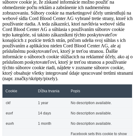
súborov cookie je, že získané informácie možno použiť na
obmedzenie počtu reklám a zabránenie ich nadmernému
zobrazovaniu. Súbory cookie na marketingové účely umiestňujú na
webové sídla Cord Blood Center AG vybrané tretie strany, ktoré ich
používanie riadia. A teda zákazníci, ktorí navštívia webové sídla
Cord Blood Center AG a súhlasia s používaním súborov cookie
tejto kategórie, sú takisto zákazníkmi týchto poskytovateľov
konajúcich z pozície tretích strán, pričom udelia svoj súhlas s ich
používaním a aplikáciou nielen Cord Blood Center AG, ale aj
príslušnému poskytovateľovi, ktorý je treťou stranou. Ďalšie
informácie o súboroch cookie slúžiacich na reklamné účely, ako aj o
príslušnom poskytovateľovi, ktorý je treťou stranou a používanie
týchto súborov cookie riadi, nájdete v zozname súborov cookie,
ktorý obsahuje všetky integrované údaje spracované tretími stranami
(napr. značky/skripty/pixely).
Cookie
Dĺžka trvania
Popis
ckf
1 year
No description available.
euvf
14 days
No description available.
euvh
1 month
No description available.
Facebook sets this cookie to show