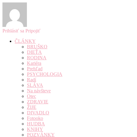
Prihlásiť sa
Pripojiť
ČLÁNKY
BRUŠKO
DIEŤA
RODINA
Kariéra
Prehľad
PSYCHOLOGIA
Radí
SLÁVA
Na návšteve
Otec
ZDRAVIE
ŽIJE
DIVADLO
Fotooko
HUDBA
KNIHY
POZVÁNKY