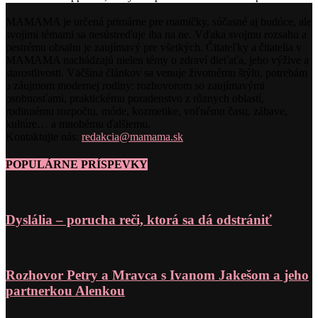
MAMAMA je určená primárne pre mamičky, súčasné aj budúce, ale
svojimi témami sa nesústreďuje iba na ne. Vďaka svojmu rozsahu a
pestrému obsahu je zaujímavý pre všetkých. Čitateľky a čitatelia v
MAMAMA nachádzajú nielen témy o zdraví dieťaťa, jeho výžive a
starostlivosti. Väčšina článkov sa venuje životnému štýlu, potrebám
a záujmom modernej rodiny: rozhovorom so zaujímavými
osobnosťami, praktickému poradenstvo z rôznych oblastí,
rodinnému rozpočtu, móde, kozmetike, voľnému času, zábave,
kultúre… a mnohému ďalšiemu.
Kontaktujte nás:
redakcia@mamama.sk
POPULÁRNE PRÍSPEVKY
Dyslália – porucha reči, ktorá sa dá odstrániť
Rozhovor Petry a Mravca s Ivanom Jakešom a jeho
partnerkou Alenkou