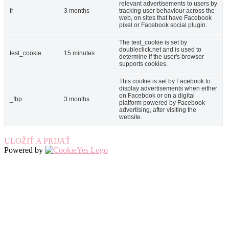
relevant advertisements to users by
fr
3 months
tracking user behaviour across the
web, on sites that have Facebook
pixel or Facebook social plugin.
The test_cookie is set by
doubleclick.net and is used to
test_cookie
15 minutes
determine if the user's browser
supports cookies.
This cookie is set by Facebook to
display advertisements when either
on Facebook or on a digital
_fbp
3 months
platform powered by Facebook
advertising, after visiting the
website.
ULOŽIŤ A PRIJAŤ
Powered by