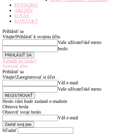
FOTOOKO
ARCHÍV
O NÁS
KONTAKT
Prihlásiť sa
Vitajte!
Prihlásiť k svojmu účtu
Vaše užívateľské meno
heslo
Zabudli ste heslo?
Vytvoriť účet
Prihlásiť sa
Vitajte!
Zaregistrovať si účet
Váš e-mail
Vaše užívateľské meno
Heslo vám bude zaslané e-mailom
Obnova hesla
Obnoviť svoje heslo
Váš e-mail
Hľadať