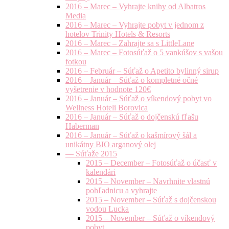
2016 – Marec – Vyhrajte knihy od Albatros
Media
2016 – Marec – Vyhrajte pobyt v jednom z
hotelov Trinity Hotels & Resorts
2016 – Marec – Zahrajte sa s LittleLane
2016 – Marec – Fotosúťaž o 5 vankúšov s vašou
fotkou
2016 – Február – Súťaž o Apetito bylinný sirup
2016 – Január – Súťaž o kompletné očné
vyšetrenie v hodnote 120€
2016 – Január – Súťaž o víkendový pobyt vo
Wellness Hoteli Borovica
2016 – Január – Súťaž o dojčenskú fľašu
Haberman
2016 – Január – Súťaž o kašmírový šál a
unikátny BIO arganový olej
— Súťaže 2015
2015 – December – Fotosúťaž o účasť v
kalendári
2015 – November – Navrhnite vlastnú
pohľadnicu a vyhrajte
2015 – November – Súťaž s dojčenskou
vodou Lucka
2015 – November – Súťaž o víkendový
pobyt