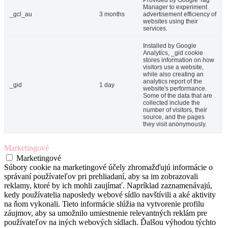
Provided by Google Tag
Manager to experiment
_gcl_au
3 months
advertisement efficiency of
websites using their
services.
Installed by Google
Analytics, _gid cookie
stores information on how
visitors use a website,
while also creating an
analytics report of the
_gid
1 day
website's performance.
Some of the data that are
collected include the
number of visitors, their
source, and the pages
they visit anonymously.
Marketingové
Marketingové
Súbory cookie na marketingové účely zhromažďujú informácie o
správaní používateľov pri prehliadaní, aby sa im zobrazovali
reklamy, ktoré by ich mohli zaujímať. Napríklad zaznamenávajú,
kedy používatelia naposledy webové sídlo navštívili a aké aktivity
na ňom vykonali. Tieto informácie slúžia na vytvorenie profilu
záujmov, aby sa umožnilo umiestnenie relevantných reklám pre
používateľov na iných webových sídlach. Ďalšou výhodou týchto