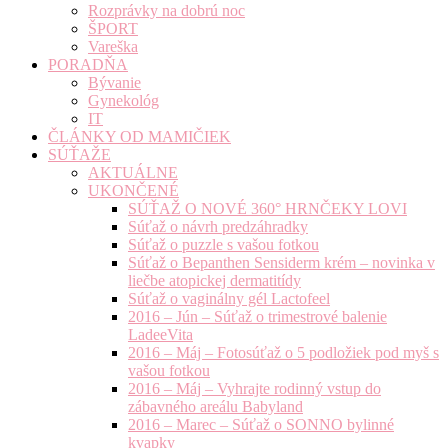
Rozprávky na dobrú noc
ŠPORT
Vareška
PORADŇA
Bývanie
Gynekológ
IT
ČLÁNKY OD MAMIČIEK
SÚŤAŽE
AKTUÁLNE
UKONČENÉ
SÚŤAŽ O NOVÉ 360° HRNČEKY LOVI
Súťaž o návrh predzáhradky
Súťaž o puzzle s vašou fotkou
Súťaž o Bepanthen Sensiderm krém – novinka v
liečbe atopickej dermatitídy
Súťaž o vaginálny gél Lactofeel
2016 – Jún – Súťaž o trimestrové balenie
LadeeVita
2016 – Máj – Fotosúťaž o 5 podložiek pod myš s
vašou fotkou
2016 – Máj – Vyhrajte rodinný vstup do
zábavného areálu Babyland
2016 – Marec – Súťaž o SONNO bylinné
kvapky