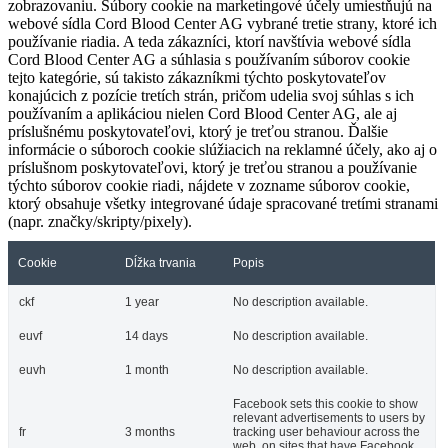
zobrazovaniu. Súbory cookie na marketingové účely umiestňujú na
webové sídla Cord Blood Center AG vybrané tretie strany, ktoré ich
používanie riadia. A teda zákazníci, ktorí navštívia webové sídla
Cord Blood Center AG a súhlasia s používaním súborov cookie
tejto kategórie, sú takisto zákazníkmi týchto poskytovateľov
konajúcich z pozície tretích strán, pričom udelia svoj súhlas s ich
používaním a aplikáciou nielen Cord Blood Center AG, ale aj
príslušnému poskytovateľovi, ktorý je treťou stranou. Ďalšie
informácie o súboroch cookie slúžiacich na reklamné účely, ako aj o
príslušnom poskytovateľovi, ktorý je treťou stranou a používanie
týchto súborov cookie riadi, nájdete v zozname súborov cookie,
ktorý obsahuje všetky integrované údaje spracované tretími stranami
(napr. značky/skripty/pixely).
Cookie
Dĺžka trvania
Popis
ckf
1 year
No description available.
euvf
14 days
No description available.
euvh
1 month
No description available.
Facebook sets this cookie to show
relevant advertisements to users by
fr
3 months
tracking user behaviour across the
web, on sites that have Facebook