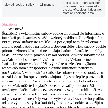
and is used to store whether
viewed_cookie_policy
11 months
or not user has consented to
the use of cookies. It does not
store any personal data.
Štatistické
Štatistické
Štatistické a výkonnostné súbory cookie zhromažďujú informácie o
interakcii používateľov s naším webovým sídlom. Umožňujú nám
vidieť, ktoré stránky ste navštívili, a poskytujú nám úplný obraz o
aktivite používateľov na našom webovom sídle. Tieto súbory cookie
pritom nezhromažďujú ani neukladajú žiadne informácie, ktoré by
sa dali priamo spojiť priamo s vašou osobou. Získané informácie sa
zvyčajne ďalej spracúvajú v súhrnnej forme. Výkonnostné a
štatistické súbory cookie slúžia výhradne na zlepšenie výkonu
webového sídla a prispôsobenie online skúsenosti potrebám
používateľa. Výkonnostné a štatistické súbory cookie sa používajú
na základe nášho oprávneného záujmu, aby sme lepšie porozumeli
správaniu používateľov na tomto webovom sídle. Tieto súbory
cookie však môžete kedykoľvek deaktivovať pomocou nižšie
uvedených tlačidiel alebo cez nastavenia v svojom prehliadači. Ak
ste nám samostatne udelili súhlas so spracúvaním vašich osobných
údajov na reklamné účely vrátane vytvorenia zákazníckeho profilu,
údaje z výkonnostných a štatistických súborov cookie sa použijú na
tieto účely. Predpokladom na použitie takýchto údajov je naša