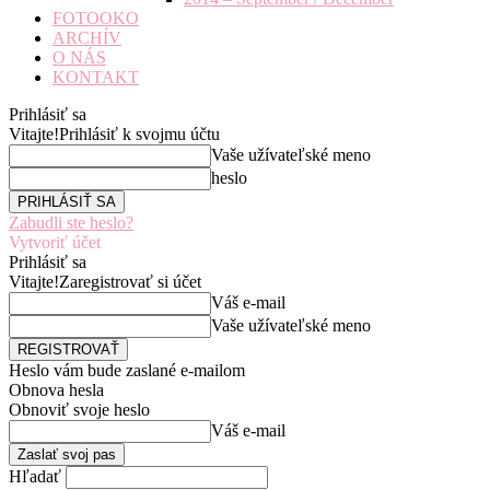
FOTOOKO
ARCHÍV
O NÁS
KONTAKT
Prihlásiť sa
Vitajte!
Prihlásiť k svojmu účtu
Vaše užívateľské meno
heslo
Zabudli ste heslo?
Vytvoriť účet
Prihlásiť sa
Vitajte!
Zaregistrovať si účet
Váš e-mail
Vaše užívateľské meno
Heslo vám bude zaslané e-mailom
Obnova hesla
Obnoviť svoje heslo
Váš e-mail
Hľadať