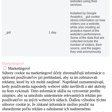
websites using their
services.
Installed by Google
Analytics, _gid cookie
stores information on how
visitors use a website,
while also creating an
analytics report of the
_gid
1 day
website's performance.
Some of the data that are
collected include the
number of visitors, their
source, and the pages
they visit anonymously.
Marketingové
Marketingové
Súbory cookie na marketingové účely zhromažďujú informácie o
správaní používateľov pri prehliadaní, aby sa im zobrazovali
reklamy, ktoré by ich mohli zaujímať. Napríklad zaznamenávajú,
kedy používatelia naposledy webové sídlo navštívili a aké aktivity
na ňom vykonali. Tieto informácie slúžia na vytvorenie profilu
záujmov, aby sa umožnilo umiestnenie relevantných reklám pre
používateľov na iných webových sídlach. Ďalšou výhodou týchto
súborov cookie je, že získané informácie možno použiť na
obmedzenie počtu reklám a zabránenie ich nadmernému