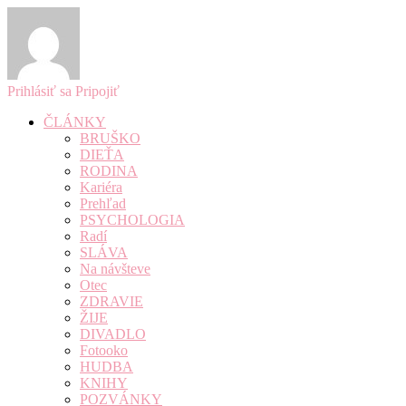
Prihlásiť sa
Pripojiť
ČLÁNKY
BRUŠKO
DIEŤA
RODINA
Kariéra
Prehľad
PSYCHOLOGIA
Radí
SLÁVA
Na návšteve
Otec
ZDRAVIE
ŽIJE
DIVADLO
Fotooko
HUDBA
KNIHY
POZVÁNKY