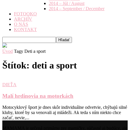
2014 – Júl / August
2014 – September / December
FOTOOKO
ARCHÍV
O NÁS
KONTAKT
Úvod
Tagy
Deti a sport
Štítok: deti a sport
DIEŤA
Malí hrdinovia na motorkách
Motocyklový šport je dnes skôr individuálne odvetvie, chýbajú silné
kluby, ktoré by sa venovali aj mládeži. Ak teda s ním niekto chce
začať, nevie,...
MAMAMA je určená primárne pre mamičky, súčasné aj budúce, ale