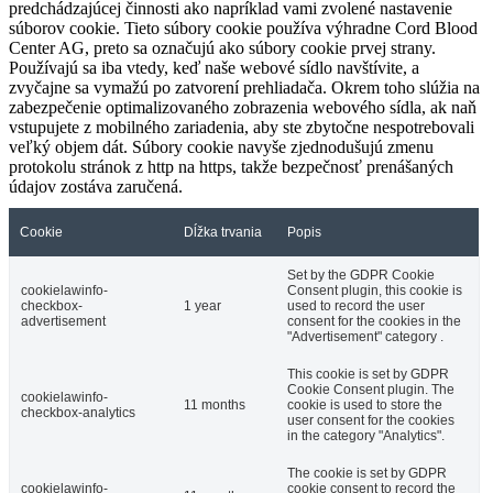
predchádzajúcej činnosti ako napríklad vami zvolené nastavenie
súborov cookie. Tieto súbory cookie používa výhradne Cord Blood
Center AG, preto sa označujú ako súbory cookie prvej strany.
Používajú sa iba vtedy, keď naše webové sídlo navštívite, a
zvyčajne sa vymažú po zatvorení prehliadača. Okrem toho slúžia na
zabezpečenie optimalizovaného zobrazenia webového sídla, ak naň
vstupujete z mobilného zariadenia, aby ste zbytočne nespotrebovali
veľký objem dát. Súbory cookie navyše zjednodušujú zmenu
protokolu stránok z http na https, takže bezpečnosť prenášaných
údajov zostáva zaručená.
Cookie
Dĺžka trvania
Popis
Set by the GDPR Cookie
cookielawinfo-
Consent plugin, this cookie is
checkbox-
1 year
used to record the user
advertisement
consent for the cookies in the
"Advertisement" category .
This cookie is set by GDPR
Cookie Consent plugin. The
cookielawinfo-
11 months
cookie is used to store the
checkbox-analytics
user consent for the cookies
in the category "Analytics".
The cookie is set by GDPR
cookielawinfo-
cookie consent to record the