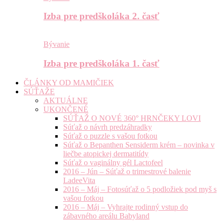
Izba pre predškoláka 2. časť
Bývanie
Izba pre predškoláka 1. časť
ČLÁNKY OD MAMIČIEK
SÚŤAŽE
AKTUÁLNE
UKONČENÉ
SÚŤAŽ O NOVÉ 360° HRNČEKY LOVI
Súťaž o návrh predzáhradky
Súťaž o puzzle s vašou fotkou
Súťaž o Bepanthen Sensiderm krém – novinka v
liečbe atopickej dermatitídy
Súťaž o vaginálny gél Lactofeel
2016 – Jún – Súťaž o trimestrové balenie
LadeeVita
2016 – Máj – Fotosúťaž o 5 podložiek pod myš s
vašou fotkou
2016 – Máj – Vyhrajte rodinný vstup do
zábavného areálu Babyland