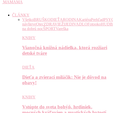
MAMAMA
ČLÁNKY
Všetko
BRUŠKO
DIEŤA
RODINA
Kariéra
Prehľad
PSY
návšteve
Otec
ZDRAVIE
ŽIJE
DIVADLO
Fotooko
HUDB
na dobrú noc
ŠPORT
Vareška
KNIHY
Vianočná knižná nádielka, ktorá rozžiari
detské tváre
DIEŤA
Dieťa a zvierací miláčik: Nie je dôvod na
obavy!
KNIHY
Vstúpte do sveta bohýň, hrdiniek,
mocných kráľovien a mystických bytostí