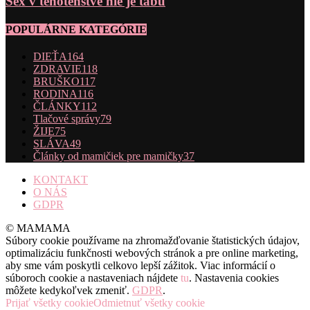
Sex v tehotenstve nie je tabu
POPULÁRNE KATEGÓRIE
DIEŤA
164
ZDRAVIE
118
BRUŠKO
117
RODINA
116
ČLÁNKY
112
Tlačové správy
79
ŽIJE
75
SLÁVA
49
Články od mamičiek pre mamičky
37
KONTAKT
O NÁS
GDPR
© MAMAMA
Súbory cookie používame na zhromažďovanie štatistických údajov,
optimalizáciu funkčnosti webových stránok a pre online marketing,
aby sme vám poskytli celkovo lepší zážitok. Viac informácií o
súboroch cookie a nastaveniach nájdete
tu
. Nastavenia cookies
môžete kedykoľvek zmeniť.
GDPR
.
Prijať všetky cookie
Odmietnuť všetky cookie