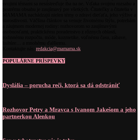
svojimi témami sa nesústreďuje iba na ne. Vďaka svojmu rozsahu a
pestrému obsahu je zaujímavý pre všetkých. Čitateľky a čitatelia v
MAMAMA nachádzajú nielen témy o zdraví dieťaťa, jeho výžive a
starostlivosti. Väčšina článkov sa venuje životnému štýlu, potrebám
a záujmom modernej rodiny: rozhovorom so zaujímavými
osobnosťami, praktickému poradenstvo z rôznych oblastí,
rodinnému rozpočtu, móde, kozmetike, voľnému času, zábave,
kultúre… a mnohému ďalšiemu.
Kontaktujte nás:
redakcia@mamama.sk
POPULÁRNE PRÍSPEVKY
Dyslália – porucha reči, ktorá sa dá odstrániť
Rozhovor Petry a Mravca s Ivanom Jakešom a jeho
partnerkou Alenkou