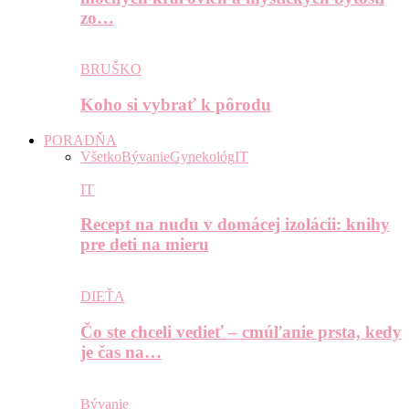
zo…
BRUŠKO
Koho si vybrať k pôrodu
PORADŇA
Všetko
Bývanie
Gynekológ
IT
IT
Recept na nudu v domácej izolácii: knihy
pre deti na mieru
DIEŤA
Čo ste chceli vedieť – cmúľanie prsta, kedy
je čas na…
Bývanie