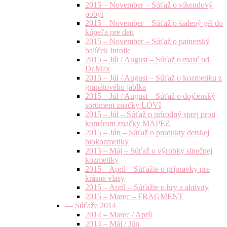
2015 – November – Súťaž o víkendový
pobyt
2015 – November – Súťaž o šialený gél do
kúpeľa pre deti
2015 – November – Súťaž o patnerský
balíček Infolic
2015 – Júl / August – Súťaž o masť od
Dr.Max
2015 – Júl / August – Súťaž o kozmetiku z
granátového jablka
2015 – Júl / August – Súťaž o dojčenský
sortiment značky LOVI
2015 – Júl – Súťaž o prírodný sprej proti
komárom značky MAPEZ
2015 – Jún – Súťaž o produkty detskej
biokozmetiky
2015 – Máj – Súťaž o výrobky slnečnej
kozmetiky
2015 – Apríl – Súťažte o prípravky pre
krásne vlasy
2015 – Apríl – Súťažte o hry a aktivity
2015 – Marec – FRAGMENT
— Súťaže 2014
2014 – Marec / Apríl
2014 – Máj / Jún