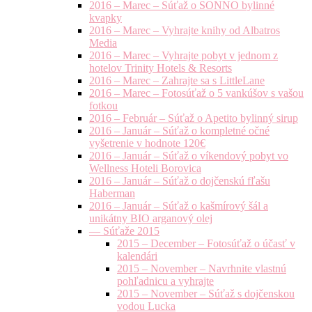
2016 – Marec – Súťaž o SONNO bylinné
kvapky
2016 – Marec – Vyhrajte knihy od Albatros
Media
2016 – Marec – Vyhrajte pobyt v jednom z
hotelov Trinity Hotels & Resorts
2016 – Marec – Zahrajte sa s LittleLane
2016 – Marec – Fotosúťaž o 5 vankúšov s vašou
fotkou
2016 – Február – Súťaž o Apetito bylinný sirup
2016 – Január – Súťaž o kompletné očné
vyšetrenie v hodnote 120€
2016 – Január – Súťaž o víkendový pobyt vo
Wellness Hoteli Borovica
2016 – Január – Súťaž o dojčenskú fľašu
Haberman
2016 – Január – Súťaž o kašmírový šál a
unikátny BIO arganový olej
— Súťaže 2015
2015 – December – Fotosúťaž o účasť v
kalendári
2015 – November – Navrhnite vlastnú
pohľadnicu a vyhrajte
2015 – November – Súťaž s dojčenskou
vodou Lucka