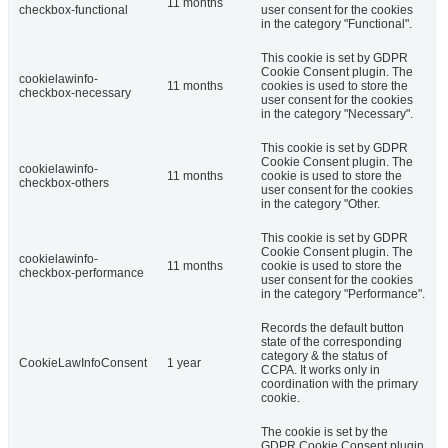
11 months
checkbox-functional
user consent for the cookies
in the category "Functional".
This cookie is set by GDPR
Cookie Consent plugin. The
cookielawinfo-
11 months
cookies is used to store the
checkbox-necessary
user consent for the cookies
in the category "Necessary".
This cookie is set by GDPR
Cookie Consent plugin. The
cookielawinfo-
11 months
cookie is used to store the
checkbox-others
user consent for the cookies
in the category "Other.
This cookie is set by GDPR
Cookie Consent plugin. The
cookielawinfo-
11 months
cookie is used to store the
checkbox-performance
user consent for the cookies
in the category "Performance".
Records the default button
state of the corresponding
category & the status of
CookieLawInfoConsent
1 year
CCPA. It works only in
coordination with the primary
cookie.
The cookie is set by the
GDPR Cookie Consent plugin