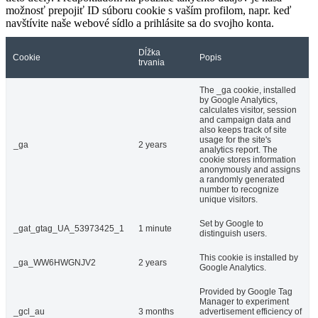
možnosť prepojiť ID súboru cookie s vaším profilom, napr. keď
navštívite naše webové sídlo a prihlásite sa do svojho konta.
Dĺžka
Cookie
Popis
trvania
The _ga cookie, installed
by Google Analytics,
calculates visitor, session
and campaign data and
also keeps track of site
usage for the site's
_ga
2 years
analytics report. The
cookie stores information
anonymously and assigns
a randomly generated
number to recognize
unique visitors.
Set by Google to
_gat_gtag_UA_53973425_1
1 minute
distinguish users.
This cookie is installed by
_ga_WW6HWGNJV2
2 years
Google Analytics.
Provided by Google Tag
Manager to experiment
_gcl_au
3 months
advertisement efficiency of