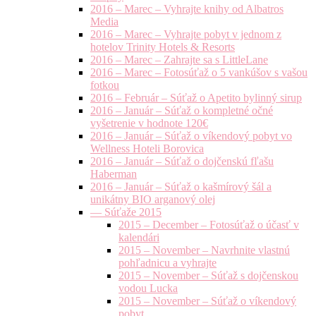
2016 – Marec – Vyhrajte knihy od Albatros
Media
2016 – Marec – Vyhrajte pobyt v jednom z
hotelov Trinity Hotels & Resorts
2016 – Marec – Zahrajte sa s LittleLane
2016 – Marec – Fotosúťaž o 5 vankúšov s vašou
fotkou
2016 – Február – Súťaž o Apetito bylinný sirup
2016 – Január – Súťaž o kompletné očné
vyšetrenie v hodnote 120€
2016 – Január – Súťaž o víkendový pobyt vo
Wellness Hoteli Borovica
2016 – Január – Súťaž o dojčenskú fľašu
Haberman
2016 – Január – Súťaž o kašmírový šál a
unikátny BIO arganový olej
— Súťaže 2015
2015 – December – Fotosúťaž o účasť v
kalendári
2015 – November – Navrhnite vlastnú
pohľadnicu a vyhrajte
2015 – November – Súťaž s dojčenskou
vodou Lucka
2015 – November – Súťaž o víkendový
pobyt