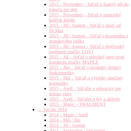
2015 – November – Súťaž o šialený gél do
kúpeľa pre deti
2015 – November – Súťaž o patnerský
balíček Infolic
2015 – Júl / August – Súťaž o masť od
Dr.Max
2015 – Júl / August – Súťaž o kozmetiku z
granátového jablka
2015 – Júl / August – Súťaž o dojčenský
sortiment značky LOVI
2015 – Júl – Súťaž o prírodný sprej proti
komárom značky MAPEZ
2015 – Jún – Súťaž o produkty detskej
biokozmetiky
2015 – Máj – Súťaž o výrobky slnečnej
kozmetiky
2015 – Apríl – Súťažte o prípravky pre
krásne vlasy
2015 – Apríl – Súťažte o hry a aktivity
2015 – Marec – FRAGMENT
— Súťaže 2014
2014 – Marec / Apríl
2014 – Máj / Jún
2014 – Júl / August
2014 – September / December