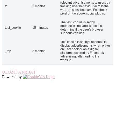
relevant advertisements to users by
fr
3 months
tracking user behaviour across the
web, on sites that have Facebook
pixel or Facebook social plugin.
The test_cookie is set by
doubleclick.net and is used to
test_cookie
15 minutes
determine if the user's browser
supports cookies.
This cookie is set by Facebook to
display advertisements when either
on Facebook or on a digital
_fbp
3 months
platform powered by Facebook
advertising, after visiting the
website.
ULOŽIŤ A PRIJAŤ
Powered by