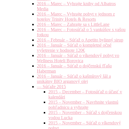
2016 – Marec – Vyhrajte knihy od Albatros
Media
2016 – Marec – Vyhrajte pobyt v jednom z
hotelov Trinity Hotels & Resorts
2016 – Marec – Zahrajte sa s LittleLane
2016 – Marec – Fotosúťaž o 5 vankúšov s vašou
fotkou
2016 – Február – Súťaž o Apetito bylinný sirup
2016 – Január – Súťaž o kompletné očné
vyšetrenie v hodnote 120€
2016 – Január – Súťaž o víkendový pobyt vo
Wellness Hoteli Borovica
2016 – Január – Súťaž o dojčenskú fľašu
Haberman
2016 – Január – Súťaž o kašmírový šál a
unikátny BIO arganový olej
— Súťaže 2015
2015 – December – Fotosúťaž o účasť v
kalendári
2015 – November – Navrhnite vlastnú
pohľadnicu a vyhrajte
2015 – November – Súťaž s dojčenskou
vodou Lucka
2015 – November – Súťaž o víkendový
pobyt