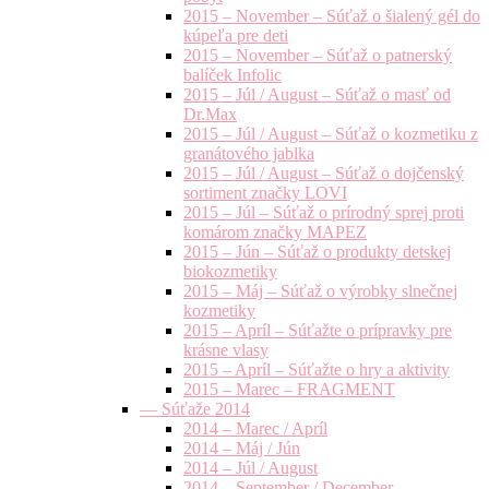
2015 – November – Súťaž o šialený gél do
kúpeľa pre deti
2015 – November – Súťaž o patnerský
balíček Infolic
2015 – Júl / August – Súťaž o masť od
Dr.Max
2015 – Júl / August – Súťaž o kozmetiku z
granátového jablka
2015 – Júl / August – Súťaž o dojčenský
sortiment značky LOVI
2015 – Júl – Súťaž o prírodný sprej proti
komárom značky MAPEZ
2015 – Jún – Súťaž o produkty detskej
biokozmetiky
2015 – Máj – Súťaž o výrobky slnečnej
kozmetiky
2015 – Apríl – Súťažte o prípravky pre
krásne vlasy
2015 – Apríl – Súťažte o hry a aktivity
2015 – Marec – FRAGMENT
— Súťaže 2014
2014 – Marec / Apríl
2014 – Máj / Jún
2014 – Júl / August
2014 – September / December