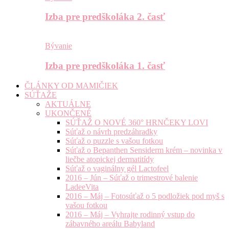
Izba pre predškoláka 2. časť
Bývanie
Izba pre predškoláka 1. časť
ČLÁNKY OD MAMIČIEK
SÚŤAŽE
AKTUÁLNE
UKONČENÉ
SÚŤAŽ O NOVÉ 360° HRNČEKY LOVI
Súťaž o návrh predzáhradky
Súťaž o puzzle s vašou fotkou
Súťaž o Bepanthen Sensiderm krém – novinka v
liečbe atopickej dermatitídy
Súťaž o vaginálny gél Lactofeel
2016 – Jún – Súťaž o trimestrové balenie
LadeeVita
2016 – Máj – Fotosúťaž o 5 podložiek pod myš s
vašou fotkou
2016 – Máj – Vyhrajte rodinný vstup do
zábavného areálu Babyland