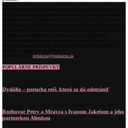
MAMAMA je určená primárne pre mamičky, súčasné aj budúce, ale
svojimi témami sa nesústreďuje iba na ne. Vďaka svojmu rozsahu a
pestrému obsahu je zaujímavý pre všetkých. Čitateľky a čitatelia v
MAMAMA nachádzajú nielen témy o zdraví dieťaťa, jeho výžive a
starostlivosti. Väčšina článkov sa venuje životnému štýlu, potrebám
a záujmom modernej rodiny: rozhovorom so zaujímavými
osobnosťami, praktickému poradenstvo z rôznych oblastí,
rodinnému rozpočtu, móde, kozmetike, voľnému času, zábave,
kultúre… a mnohému ďalšiemu.
Kontaktujte nás:
redakcia@mamama.sk
POPULÁRNE PRÍSPEVKY
Dyslália – porucha reči, ktorá sa dá odstrániť
Rozhovor Petry a Mravca s Ivanom Jakešom a jeho
partnerkou Alenkou