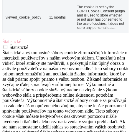
The cookie is set by the
GDPR Cookie Consent plugin
and is used to store whether
viewed_cookie_policy
11 months
or not user has consented to
the use of cookies. It does not
store any personal data.
Štatistické
Štatistické
Štatistické a výkonnostné súbory cookie zhromažďujú informácie o
interakcii používateľov s naším webovým sídlom. Umožňujú nám
vidieť, ktoré stránky ste navštívili, a poskytujú nám úplný obraz o
aktivite používateľov na našom webovom sídle. Tieto súbory cookie
pritom nezhromažďujú ani neukladajú žiadne informácie, ktoré by
sa dali priamo spojiť priamo s vašou osobou. Získané informácie sa
zvyčajne ďalej spracúvajú v súhrnnej forme. Výkonnostné a
štatistické súbory cookie slúžia výhradne na zlepšenie výkonu
webového sídla a prispôsobenie online skúsenosti potrebám
používateľa. Výkonnostné a štatistické súbory cookie sa používajú
na základe nášho oprávneného záujmu, aby sme lepšie porozumeli
správaniu používateľov na tomto webovom sídle. Tieto súbory
cookie však môžete kedykoľvek deaktivovať pomocou nižšie
uvedených tlačidiel alebo cez nastavenia v svojom prehliadači. Ak
ste nám samostatne udelili súhlas so spracúvaním vašich osobných