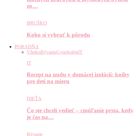
zo…
BRUŠKO
Koho si vybrať k pôrodu
PORADŇA
Všetko
Bývanie
Gynekológ
IT
IT
Recept na nudu v domácej izolácii: knihy
pre deti na mieru
DIEŤA
Čo ste chceli vedieť – cmúľanie prsta, kedy
je čas na…
Bývanie