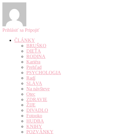
Prihlásiť sa
Pripojiť
ČLÁNKY
BRUŠKO
DIEŤA
RODINA
Kariéra
Prehľad
PSYCHOLOGIA
Radí
SLÁVA
Na návšteve
Otec
ZDRAVIE
ŽIJE
DIVADLO
Fotooko
HUDBA
KNIHY
POZVÁNKY