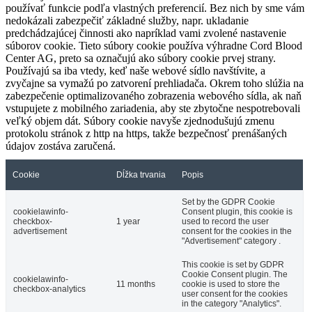
používať funkcie podľa vlastných preferencií. Bez nich by sme vám
nedokázali zabezpečiť základné služby, napr. ukladanie
predchádzajúcej činnosti ako napríklad vami zvolené nastavenie
súborov cookie. Tieto súbory cookie používa výhradne Cord Blood
Center AG, preto sa označujú ako súbory cookie prvej strany.
Používajú sa iba vtedy, keď naše webové sídlo navštívite, a
zvyčajne sa vymažú po zatvorení prehliadača. Okrem toho slúžia na
zabezpečenie optimalizovaného zobrazenia webového sídla, ak naň
vstupujete z mobilného zariadenia, aby ste zbytočne nespotrebovali
veľký objem dát. Súbory cookie navyše zjednodušujú zmenu
protokolu stránok z http na https, takže bezpečnosť prenášaných
údajov zostáva zaručená.
Cookie
Dĺžka trvania
Popis
Set by the GDPR Cookie
cookielawinfo-
Consent plugin, this cookie is
checkbox-
1 year
used to record the user
advertisement
consent for the cookies in the
"Advertisement" category .
This cookie is set by GDPR
Cookie Consent plugin. The
cookielawinfo-
11 months
cookie is used to store the
checkbox-analytics
user consent for the cookies
in the category "Analytics".