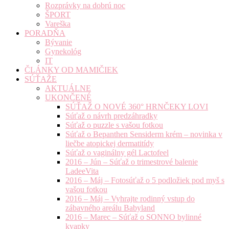
Rozprávky na dobrú noc
ŠPORT
Vareška
PORADŇA
Bývanie
Gynekológ
IT
ČLÁNKY OD MAMIČIEK
SÚŤAŽE
AKTUÁLNE
UKONČENÉ
SÚŤAŽ O NOVÉ 360° HRNČEKY LOVI
Súťaž o návrh predzáhradky
Súťaž o puzzle s vašou fotkou
Súťaž o Bepanthen Sensiderm krém – novinka v
liečbe atopickej dermatitídy
Súťaž o vaginálny gél Lactofeel
2016 – Jún – Súťaž o trimestrové balenie
LadeeVita
2016 – Máj – Fotosúťaž o 5 podložiek pod myš s
vašou fotkou
2016 – Máj – Vyhrajte rodinný vstup do
zábavného areálu Babyland
2016 – Marec – Súťaž o SONNO bylinné
kvapky