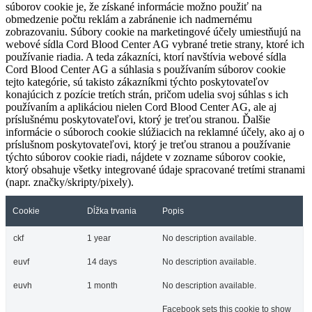
súborov cookie je, že získané informácie možno použiť na
obmedzenie počtu reklám a zabránenie ich nadmernému
zobrazovaniu. Súbory cookie na marketingové účely umiestňujú na
webové sídla Cord Blood Center AG vybrané tretie strany, ktoré ich
používanie riadia. A teda zákazníci, ktorí navštívia webové sídla
Cord Blood Center AG a súhlasia s používaním súborov cookie
tejto kategórie, sú takisto zákazníkmi týchto poskytovateľov
konajúcich z pozície tretích strán, pričom udelia svoj súhlas s ich
používaním a aplikáciou nielen Cord Blood Center AG, ale aj
príslušnému poskytovateľovi, ktorý je treťou stranou. Ďalšie
informácie o súboroch cookie slúžiacich na reklamné účely, ako aj o
príslušnom poskytovateľovi, ktorý je treťou stranou a používanie
týchto súborov cookie riadi, nájdete v zozname súborov cookie,
ktorý obsahuje všetky integrované údaje spracované tretími stranami
(napr. značky/skripty/pixely).
Cookie
Dĺžka trvania
Popis
ckf
1 year
No description available.
euvf
14 days
No description available.
euvh
1 month
No description available.
Facebook sets this cookie to show