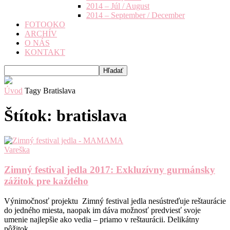
2014 – Júl / August
2014 – September / December
FOTOOKO
ARCHÍV
O NÁS
KONTAKT
Úvod
Tagy
Bratislava
Štítok: bratislava
Vareška
Zimný festival jedla 2017: Exkluzívny gurmánsky
zážitok pre každého
Výnimočnosť projektu Zimný festival jedla nesústreďuje reštaurácie
do jedného miesta, naopak im dáva možnosť predviesť svoje
umenie najlepšie ako vedia – priamo v reštaurácii. Delikátny
pôžitok...