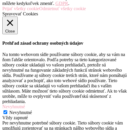
môžete kedykoľvek zmeniť.
GDPR
.
Prijať všetky cookie
Odmietnuť všetky cookie
Spravovať Cookies
Close
Prehľad zásad ochrany osobných údajov
Na tomto webovom sídle používame súbory cookie, aby sa vám na
ňom ľahšie orientovalo. Podľa potreby sa tieto kategorizované
súbory cookie ukladajú vo vašom prehliadači, pretože sú
nevyhnutné na fungovanie základných funkcií stránok webového
sídla. Používame aj súbory cookie tretích strán, ktoré nám pomáhajú
analyzovať a pochopiť, ako toto webové sídlo používate. Tieto
súbory cookie sa ukladajú vo vašom prehliadači iba s vaším
súhlasom. Máte možnosť tieto súbory cookie odmietnuť. Ak to však
urobíte, môže to ovplyvniť vašu používateľskú skúsenosť z
prehliadania.
Nevyhnutné
Nevyhnutné
Vždy zapnuté
Pre nevyhnutne potrebné súbory cookie. Tieto súbory cookie vám
umožňujú zorientovať sa na stránkach nášho webového sídla a