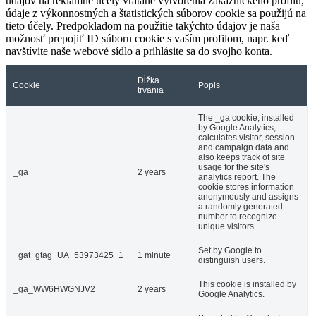
údajov na reklamné účely vrátane vytvorenia zákazníckeho profilu,
údaje z výkonnostných a štatistických súborov cookie sa použijú na
tieto účely. Predpokladom na použitie takýchto údajov je naša
možnosť prepojiť ID súboru cookie s vaším profilom, napr. keď
navštívite naše webové sídlo a prihlásite sa do svojho konta.
Dĺžka
Cookie
Popis
trvania
The _ga cookie, installed
by Google Analytics,
calculates visitor, session
and campaign data and
also keeps track of site
usage for the site's
_ga
2 years
analytics report. The
cookie stores information
anonymously and assigns
a randomly generated
number to recognize
unique visitors.
Set by Google to
_gat_gtag_UA_53973425_1
1 minute
distinguish users.
This cookie is installed by
_ga_WW6HWGNJV2
2 years
Google Analytics.