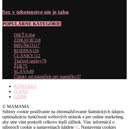
Sex v tehotenstve nie je tabu
POPULÁRNE KATEGÓRIE
DIEŤA
164
ZDRAVIE
118
BRUŠKO
117
RODINA
116
ČLÁNKY
112
Tlačové správy
79
ŽIJE
75
SLÁVA
49
Články od mamičiek pre mamičky
37
KONTAKT
O NÁS
GDPR
© MAMAMA
Súbory cookie používame na zhromažďovanie štatistických údajov,
optimalizáciu funkčnosti webových stránok a pre online marketing,
aby sme vám poskytli celkovo lepší zážitok. Viac informácií o
súboroch cookie a nastaveniach nájdete
tu
. Nastavenia cookies