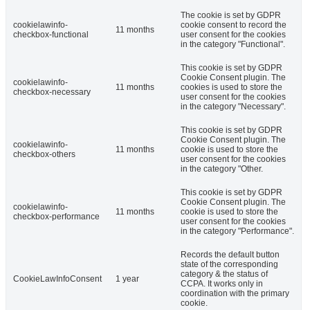
The cookie is set by GDPR
cookielawinfo-
cookie consent to record the
11 months
checkbox-functional
user consent for the cookies
in the category "Functional".
This cookie is set by GDPR
Cookie Consent plugin. The
cookielawinfo-
11 months
cookies is used to store the
checkbox-necessary
user consent for the cookies
in the category "Necessary".
This cookie is set by GDPR
Cookie Consent plugin. The
cookielawinfo-
11 months
cookie is used to store the
checkbox-others
user consent for the cookies
in the category "Other.
This cookie is set by GDPR
Cookie Consent plugin. The
cookielawinfo-
11 months
cookie is used to store the
checkbox-performance
user consent for the cookies
in the category "Performance".
Records the default button
state of the corresponding
category & the status of
CookieLawInfoConsent
1 year
CCPA. It works only in
coordination with the primary
cookie.