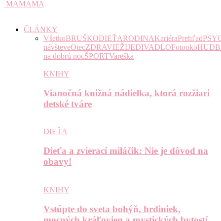
MAMAMA
ČLÁNKY
Všetko
BRUŠKO
DIEŤA
RODINA
Kariéra
Prehľad
PSY
návšteve
Otec
ZDRAVIE
ŽIJE
DIVADLO
Fotooko
HUDB
na dobrú noc
ŠPORT
Vareška
KNIHY
Vianočná knižná nádielka, ktorá rozžiari
detské tváre
DIEŤA
Dieťa a zvierací miláčik: Nie je dôvod na
obavy!
KNIHY
Vstúpte do sveta bohýň, hrdiniek,
mocných kráľovien a mystických bytostí