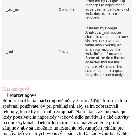
Provided by Google Tag
Manager to experiment
_gcl_au
3 months
advertisement efficiency of
websites using their
services.
Installed by Google
Analytics, _gid cookie
stores information on how
visitors use a website,
while also creating an
analytics report of the
_gid
1 day
website's performance.
Some of the data that are
collected include the
number of visitors, their
source, and the pages
they visit anonymously.
Marketingové
Marketingové
Súbory cookie na marketingové účely zhromažďujú informácie o
správaní používateľov pri prehliadaní, aby sa im zobrazovali
reklamy, ktoré by ich mohli zaujímať. Napríklad zaznamenávajú,
kedy používatelia naposledy webové sídlo navštívili a aké aktivity
na ňom vykonali. Tieto informácie slúžia na vytvorenie profilu
záujmov, aby sa umožnilo umiestnenie relevantných reklám pre
používateľov na iných webových sídlach. Ďalšou výhodou týchto