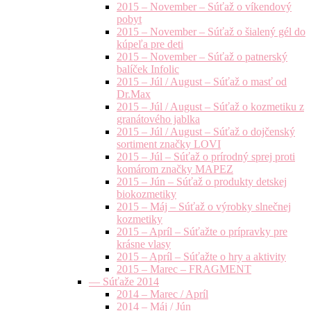
2015 – November – Súťaž o víkendový
pobyt
2015 – November – Súťaž o šialený gél do
kúpeľa pre deti
2015 – November – Súťaž o patnerský
balíček Infolic
2015 – Júl / August – Súťaž o masť od
Dr.Max
2015 – Júl / August – Súťaž o kozmetiku z
granátového jablka
2015 – Júl / August – Súťaž o dojčenský
sortiment značky LOVI
2015 – Júl – Súťaž o prírodný sprej proti
komárom značky MAPEZ
2015 – Jún – Súťaž o produkty detskej
biokozmetiky
2015 – Máj – Súťaž o výrobky slnečnej
kozmetiky
2015 – Apríl – Súťažte o prípravky pre
krásne vlasy
2015 – Apríl – Súťažte o hry a aktivity
2015 – Marec – FRAGMENT
— Súťaže 2014
2014 – Marec / Apríl
2014 – Máj / Jún