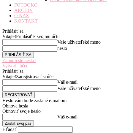
FOTOOKO
ARCHÍV
O NÁS
KONTAKT
Prihlásiť sa
Vitajte!
Prihlásiť k svojmu účtu
Vaše užívateľské meno
heslo
Zabudli ste heslo?
Vytvoriť účet
Prihlásiť sa
Vitajte!
Zaregistrovať si účet
Váš e-mail
Vaše užívateľské meno
Heslo vám bude zaslané e-mailom
Obnova hesla
Obnoviť svoje heslo
Váš e-mail
Hľadať