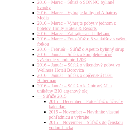
2016 – Marec – Súťaž o SONNO bylinné
kvapky
2016 – Marec – Vyhrajte knihy od Albatros
Media
2016 – Marec – Vyhrajte pobyt v jednom z
hotelov Trinity Hotels & Resorts
2016 – Marec – Zahrajte sa s LittleLane
2016 – Marec – Fotosúťaž o 5 vankúšov s vašou
fotkou
2016 – Február – Súťaž o Apetito bylinný sirup
2016 – Január – Súťaž o kompletné očné
vyšetrenie v hodnote 120€
2016 – Január – Súťaž o víkendový pobyt vo
Wellness Hoteli Borovica
2016 – Január – Súťaž o dojčenskú fľašu
Haberman
2016 – Január – Súťaž o kašmírový šál a
unikátny BIO arganový olej
— Súťaže 2015
2015 – December – Fotosúťaž o účasť v
kalendári
2015 – November – Navrhnite vlastnú
pohľadnicu a vyhrajte
2015 – November – Súťaž s dojčenskou
vodou Lucka