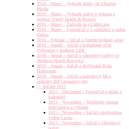
2016 – Marec – Vyhrajte knihy od Albatros
Media
2016 – Marec – Vyhrajte pobyt v jednom z
hotelov Trinity Hotels & Resorts
2016 – Marec – Zahrajte sa s LittleLane
2016 – Marec – Fotosúťaž o 5 vankúšov s vašou
fotkou
2016 – Február – Súťaž o Apetito bylinný sirup
2016 – Január – Súťaž o kompletné očné
vyšetrenie v hodnote 120€
2016 – Január – Súťaž o víkendový pobyt vo
Wellness Hoteli Borovica
2016 – Január – Súťaž o dojčenskú fľašu
Haberman
2016 – Január – Súťaž o kašmírový šál a
unikátny BIO arganový olej
— Súťaže 2015
2015 – December – Fotosúťaž o účasť v
kalendári
2015 – November – Navrhnite vlastnú
pohľadnicu a vyhrajte
2015 – November – Súťaž s dojčenskou
vodou Lucka
2015 – November – Súťaž o víkendový
pobyt