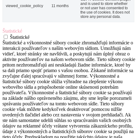
and is used to store whether
viewed_cookie_policy
11 months
or not user has consented to
the use of cookies. It does not
store any personal data.
Štatistické
Štatistické
Štatistické a výkonnostné súbory cookie zhromažďujú informácie o
interakcii používateľov s naším webovým sídlom. Umožňujú nám
vidieť, ktoré stránky ste navštívili, a poskytujú nám úplný obraz o
aktivite používateľov na našom webovom sídle. Tieto súbory cookie
pritom nezhromažďujú ani neukladajú žiadne informácie, ktoré by
sa dali priamo spojiť priamo s vašou osobou. Získané informácie sa
zvyčajne ďalej spracúvajú v súhrnnej forme. Výkonnostné a
štatistické súbory cookie slúžia výhradne na zlepšenie výkonu
webového sídla a prispôsobenie online skúsenosti potrebám
používateľa. Výkonnostné a štatistické súbory cookie sa používajú
na základe nášho oprávneného záujmu, aby sme lepšie porozumeli
správaniu používateľov na tomto webovom sídle. Tieto súbory
cookie však môžete kedykoľvek deaktivovať pomocou nižšie
uvedených tlačidiel alebo cez nastavenia v svojom prehliadači. Ak
ste nám samostatne udelili súhlas so spracúvaním vašich osobných
údajov na reklamné účely vrátane vytvorenia zákazníckeho profilu,
údaje z výkonnostných a štatistických súborov cookie sa použijú na
tieto účely. Predpokladom na použitie takýchto údajov je naša