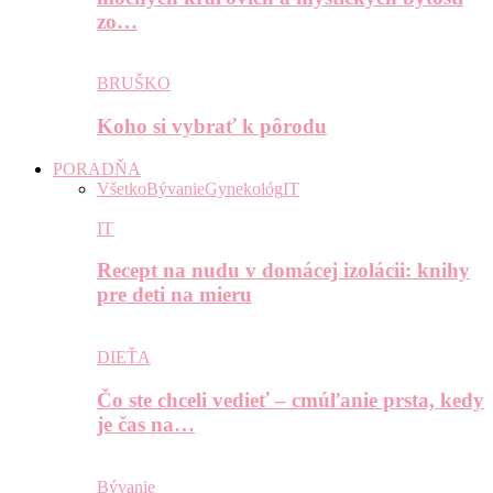
zo…
BRUŠKO
Koho si vybrať k pôrodu
PORADŇA
Všetko
Bývanie
Gynekológ
IT
IT
Recept na nudu v domácej izolácii: knihy
pre deti na mieru
DIEŤA
Čo ste chceli vedieť – cmúľanie prsta, kedy
je čas na…
Bývanie