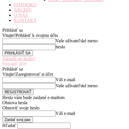
FOTOOKO
ARCHÍV
O NÁS
KONTAKT
Prihlásiť sa
Vitajte!
Prihlásiť k svojmu účtu
Vaše užívateľské meno
heslo
Zabudli ste heslo?
Vytvoriť účet
Prihlásiť sa
Vitajte!
Zaregistrovať si účet
Váš e-mail
Vaše užívateľské meno
Heslo vám bude zaslané e-mailom
Obnova hesla
Obnoviť svoje heslo
Váš e-mail
Hľadať