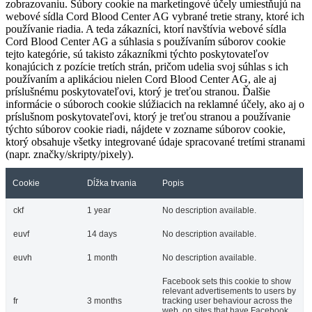
zobrazovaniu. Súbory cookie na marketingové účely umiestňujú na
webové sídla Cord Blood Center AG vybrané tretie strany, ktoré ich
používanie riadia. A teda zákazníci, ktorí navštívia webové sídla
Cord Blood Center AG a súhlasia s používaním súborov cookie
tejto kategórie, sú takisto zákazníkmi týchto poskytovateľov
konajúcich z pozície tretích strán, pričom udelia svoj súhlas s ich
používaním a aplikáciou nielen Cord Blood Center AG, ale aj
príslušnému poskytovateľovi, ktorý je treťou stranou. Ďalšie
informácie o súboroch cookie slúžiacich na reklamné účely, ako aj o
príslušnom poskytovateľovi, ktorý je treťou stranou a používanie
týchto súborov cookie riadi, nájdete v zozname súborov cookie,
ktorý obsahuje všetky integrované údaje spracované tretími stranami
(napr. značky/skripty/pixely).
Cookie
Dĺžka trvania
Popis
ckf
1 year
No description available.
euvf
14 days
No description available.
euvh
1 month
No description available.
Facebook sets this cookie to show
relevant advertisements to users by
fr
3 months
tracking user behaviour across the
web, on sites that have Facebook