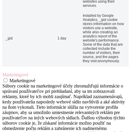
websites using their
services.
Installed by Google
Analytics, _gid cookie
stores information on how
visitors use a website,
while also creating an
analytics report of the
_gid
1 day
website's performance.
Some of the data that are
collected include the
number of visitors, their
source, and the pages
they visit anonymously.
Marketingové
Marketingové
Súbory cookie na marketingové účely zhromažďujú informácie o
správaní používateľov pri prehliadaní, aby sa im zobrazovali
reklamy, ktoré by ich mohli zaujímať. Napríklad zaznamenávajú,
kedy používatelia naposledy webové sídlo navštívili a aké aktivity
na ňom vykonali. Tieto informácie slúžia na vytvorenie profilu
záujmov, aby sa umožnilo umiestnenie relevantných reklám pre
používateľov na iných webových sídlach. Ďalšou výhodou týchto
súborov cookie je, že získané informácie možno použiť na
obmedzenie počtu reklám a zabránenie ich nadmernému