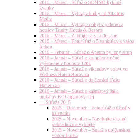
2016 – Marec – Súťaž o SONNO bylinné
kvapky
2016 – Marec – Vyhrajte knihy od Albatros
Media
2016 – Marec – Vyhrajte pobyt v jednom z
hotelov Trinity Hotels & Resorts
2016 – Marec – Zahrajte sa s LittleLane
2016 – Marec – Fotosúťaž o 5 vankúšov s vašou
fotkou
2016 – Február – Súťaž o Apetito bylinný sirup
2016 – Január – Súťaž o kompletné očné
vyšetrenie v hodnote 120€
2016 – Január – Súťaž o víkendový pobyt vo
Wellness Hoteli Borovica
2016 – Január – Súťaž o dojčenskú fľašu
Haberman
2016 – Január – Súťaž o kašmírový šál a
unikátny BIO arganový olej
— Súťaže 2015
2015 – December – Fotosúťaž o účasť v
kalendári
2015 – November – Navrhnite vlastnú
pohľadnicu a vyhrajte
2015 – November – Súťaž s dojčenskou
vodou Lucka