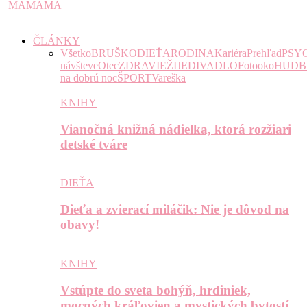
MAMAMA
ČLÁNKY
Všetko
BRUŠKO
DIEŤA
RODINA
Kariéra
Prehľad
PSY
návšteve
Otec
ZDRAVIE
ŽIJE
DIVADLO
Fotooko
HUDB
na dobrú noc
ŠPORT
Vareška
KNIHY
Vianočná knižná nádielka, ktorá rozžiari
detské tváre
DIEŤA
Dieťa a zvierací miláčik: Nie je dôvod na
obavy!
KNIHY
Vstúpte do sveta bohýň, hrdiniek,
mocných kráľovien a mystických bytostí