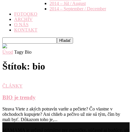
2014 – Júl / August
2014 – September / December
FOTOOKO
ARCHÍV
O NÁS
KONTAKT
Úvod
Tagy
Bio
Štítok: bio
ČLÁNKY
BIO je trendy
Strava Viete z akých potravín varíte a pečiete? Čo vlastne v
obchodoch kupujete? Ani chlieb a pečivo už nie sú tým, čím by
mali byť. Dôkazom toho je,...
MAMAMA je určená primárne pre mamičky, súčasné aj budúce, ale