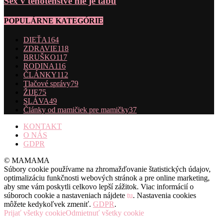
Sex v tehotenstve nie je tabu
POPULÁRNE KATEGÓRIE
DIEŤA
164
ZDRAVIE
118
BRUŠKO
117
RODINA
116
ČLÁNKY
112
Tlačové správy
79
ŽIJE
75
SLÁVA
49
Články od mamičiek pre mamičky
37
KONTAKT
O NÁS
GDPR
© MAMAMA
Súbory cookie používame na zhromažďovanie štatistických údajov,
optimalizáciu funkčnosti webových stránok a pre online marketing,
aby sme vám poskytli celkovo lepší zážitok. Viac informácií o
súboroch cookie a nastaveniach nájdete
tu
. Nastavenia cookies
môžete kedykoľvek zmeniť.
GDPR
.
Prijať všetky cookie
Odmietnuť všetky cookie