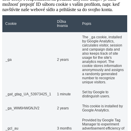
možnosť prepojiť ID súboru cookie s vaším profilom, napr. keď
navštívite naše webové sídlo a prihlásite sa do svojho konta.
Dĺžka
Cookie
Popis
trvania
The _ga cookie, installed
by Google Analytics,
calculates visitor, session
and campaign data and
also keeps track of site
usage for the site's
_ga
2 years
analytics report. The
cookie stores information
anonymously and assigns
a randomly generated
number to recognize
unique visitors.
Set by Google to
_gat_gtag_UA_53973425_1
1 minute
distinguish users.
This cookie is installed by
_ga_WW6HWGNJV2
2 years
Google Analytics.
Provided by Google Tag
Manager to experiment
_gcl_au
3 months
advertisement efficiency of