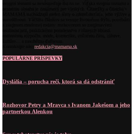
svojimi témami sa nesústreďuje iba na ne. Vďaka svojmu rozsahu a
pestrému obsahu je zaujímavý pre všetkých. Čitateľky a čitatelia v
MAMAMA nachádzajú nielen témy o zdraví dieťaťa, jeho výžive a
starostlivosti. Väčšina článkov sa venuje životnému štýlu, potrebám
a záujmom modernej rodiny: rozhovorom so zaujímavými
osobnosťami, praktickému poradenstvo z rôznych oblastí,
rodinnému rozpočtu, móde, kozmetike, voľnému času, zábave,
kultúre… a mnohému ďalšiemu.
Kontaktujte nás:
redakcia@mamama.sk
POPULÁRNE PRÍSPEVKY
Dyslália – porucha reči, ktorá sa dá odstrániť
Rozhovor Petry a Mravca s Ivanom Jakešom a jeho
partnerkou Alenkou