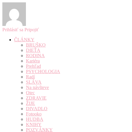
Prihlásiť sa
Pripojiť
ČLÁNKY
BRUŠKO
DIEŤA
RODINA
Kariéra
Prehľad
PSYCHOLOGIA
Radí
SLÁVA
Na návšteve
Otec
ZDRAVIE
ŽIJE
DIVADLO
Fotooko
HUDBA
KNIHY
POZVÁNKY