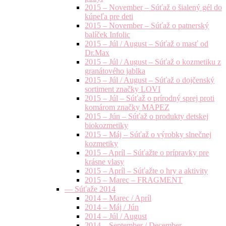
2015 – November – Súťaž o šialený gél do
kúpeľa pre deti
2015 – November – Súťaž o patnerský
balíček Infolic
2015 – Júl / August – Súťaž o masť od
Dr.Max
2015 – Júl / August – Súťaž o kozmetiku z
granátového jablka
2015 – Júl / August – Súťaž o dojčenský
sortiment značky LOVI
2015 – Júl – Súťaž o prírodný sprej proti
komárom značky MAPEZ
2015 – Jún – Súťaž o produkty detskej
biokozmetiky
2015 – Máj – Súťaž o výrobky slnečnej
kozmetiky
2015 – Apríl – Súťažte o prípravky pre
krásne vlasy
2015 – Apríl – Súťažte o hry a aktivity
2015 – Marec – FRAGMENT
— Súťaže 2014
2014 – Marec / Apríl
2014 – Máj / Jún
2014 – Júl / August
2014 – September / December