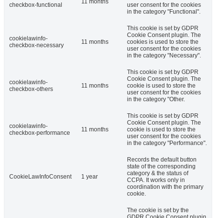
11 months
checkbox-functional
user consent for the cookies
in the category "Functional".
This cookie is set by GDPR
Cookie Consent plugin. The
cookielawinfo-
11 months
cookies is used to store the
checkbox-necessary
user consent for the cookies
in the category "Necessary".
This cookie is set by GDPR
Cookie Consent plugin. The
cookielawinfo-
11 months
cookie is used to store the
checkbox-others
user consent for the cookies
in the category "Other.
This cookie is set by GDPR
Cookie Consent plugin. The
cookielawinfo-
11 months
cookie is used to store the
checkbox-performance
user consent for the cookies
in the category "Performance".
Records the default button
state of the corresponding
category & the status of
CookieLawInfoConsent
1 year
CCPA. It works only in
coordination with the primary
cookie.
The cookie is set by the
GDPR Cookie Consent plugin