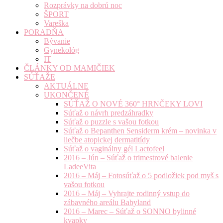
Rozprávky na dobrú noc
ŠPORT
Vareška
PORADŇA
Bývanie
Gynekológ
IT
ČLÁNKY OD MAMIČIEK
SÚŤAŽE
AKTUÁLNE
UKONČENÉ
SÚŤAŽ O NOVÉ 360° HRNČEKY LOVI
Súťaž o návrh predzáhradky
Súťaž o puzzle s vašou fotkou
Súťaž o Bepanthen Sensiderm krém – novinka v
liečbe atopickej dermatitídy
Súťaž o vaginálny gél Lactofeel
2016 – Jún – Súťaž o trimestrové balenie
LadeeVita
2016 – Máj – Fotosúťaž o 5 podložiek pod myš s
vašou fotkou
2016 – Máj – Vyhrajte rodinný vstup do
zábavného areálu Babyland
2016 – Marec – Súťaž o SONNO bylinné
kvapky