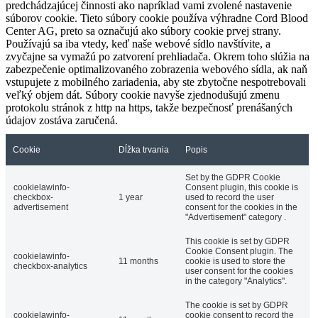
predchádzajúcej činnosti ako napríklad vami zvolené nastavenie
súborov cookie. Tieto súbory cookie používa výhradne Cord Blood
Center AG, preto sa označujú ako súbory cookie prvej strany.
Používajú sa iba vtedy, keď naše webové sídlo navštívite, a
zvyčajne sa vymažú po zatvorení prehliadača. Okrem toho slúžia na
zabezpečenie optimalizovaného zobrazenia webového sídla, ak naň
vstupujete z mobilného zariadenia, aby ste zbytočne nespotrebovali
veľký objem dát. Súbory cookie navyše zjednodušujú zmenu
protokolu stránok z http na https, takže bezpečnosť prenášaných
údajov zostáva zaručená.
Cookie
Dĺžka trvania
Popis
Set by the GDPR Cookie
cookielawinfo-
Consent plugin, this cookie is
checkbox-
1 year
used to record the user
advertisement
consent for the cookies in the
"Advertisement" category .
This cookie is set by GDPR
Cookie Consent plugin. The
cookielawinfo-
11 months
cookie is used to store the
checkbox-analytics
user consent for the cookies
in the category "Analytics".
The cookie is set by GDPR
cookielawinfo-
cookie consent to record the