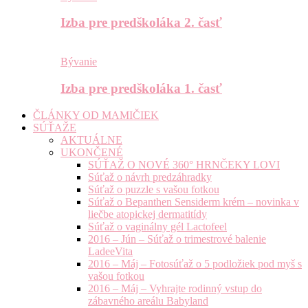
Izba pre predškoláka 2. časť
Bývanie
Izba pre predškoláka 1. časť
ČLÁNKY OD MAMIČIEK
SÚŤAŽE
AKTUÁLNE
UKONČENÉ
SÚŤAŽ O NOVÉ 360° HRNČEKY LOVI
Súťaž o návrh predzáhradky
Súťaž o puzzle s vašou fotkou
Súťaž o Bepanthen Sensiderm krém – novinka v
liečbe atopickej dermatitídy
Súťaž o vaginálny gél Lactofeel
2016 – Jún – Súťaž o trimestrové balenie
LadeeVita
2016 – Máj – Fotosúťaž o 5 podložiek pod myš s
vašou fotkou
2016 – Máj – Vyhrajte rodinný vstup do
zábavného areálu Babyland