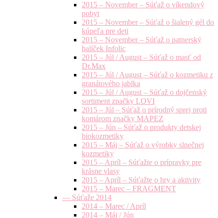
2015 – November – Súťaž o víkendový
pobyt
2015 – November – Súťaž o šialený gél do
kúpeľa pre deti
2015 – November – Súťaž o patnerský
balíček Infolic
2015 – Júl / August – Súťaž o masť od
Dr.Max
2015 – Júl / August – Súťaž o kozmetiku z
granátového jablka
2015 – Júl / August – Súťaž o dojčenský
sortiment značky LOVI
2015 – Júl – Súťaž o prírodný sprej proti
komárom značky MAPEZ
2015 – Jún – Súťaž o produkty detskej
biokozmetiky
2015 – Máj – Súťaž o výrobky slnečnej
kozmetiky
2015 – Apríl – Súťažte o prípravky pre
krásne vlasy
2015 – Apríl – Súťažte o hry a aktivity
2015 – Marec – FRAGMENT
— Súťaže 2014
2014 – Marec / Apríl
2014 – Máj / Jún