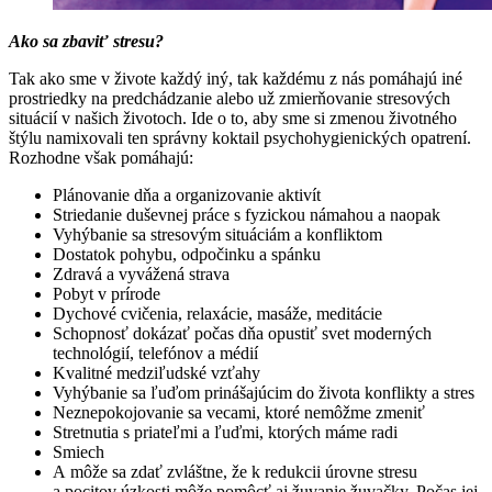
Ako sa zbaviť stresu?
Tak ako sme v živote každý iný, tak každému z nás pomáhajú iné
prostriedky na predchádzanie alebo už zmierňovanie stresových
situácií v našich životoch. Ide o to, aby sme si zmenou životného
štýlu namixovali ten správny koktail psychohygienických opatrení.
Rozhodne však pomáhajú:
Plánovanie dňa a organizovanie aktivít
Striedanie duševnej práce s fyzickou námahou a naopak
Vyhýbanie sa stresovým situáciám a konfliktom
Dostatok pohybu, odpočinku a spánku
Zdravá a vyvážená strava
Pobyt v prírode
Dychové cvičenia, relaxácie, masáže, meditácie
Schopnosť dokázať počas dňa opustiť svet moderných
technológií, telefónov a médií
Kvalitné medziľudské vzťahy
Vyhýbanie sa ľuďom prinášajúcim do života konflikty a stres
Neznepokojovanie sa vecami, ktoré nemôžme zmeniť
Stretnutia s priateľmi a ľuďmi, ktorých máme radi
Smiech
A môže sa zdať zvláštne, že k redukcii úrovne stresu
a pocitov úzkosti môže pomôcť aj žuvanie žuvačky. Počas jej