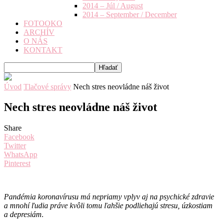
2014 – Júl / August
2014 – September / December
FOTOOKO
ARCHÍV
O NÁS
KONTAKT
Úvod
Tlačové správy
Nech stres neovládne náš život
Nech stres neovládne náš život
Share
Facebook
Twitter
WhatsApp
Pinterest
Pandémia koronavírusu má nepriamy vplyv aj na psychické zdravie
a mnohí ľudia práve kvôli tomu ľahšie podliehajú stresu, úzkostiam
a depresiám.