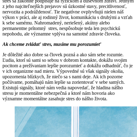
stres sa zákonite podpisuje na fyzickom a duševnom zdraví. Jedným
z jeho najciteľnejších prejavov sú úzkostné stavy, precitlivenosť,
nervozita a podráždenosť. Tie negatívne ovplyvňujú nielen náš
výkon v práci, ale aj rodinný život, komunikáciu s druhými a vzťah
k sebe samému. Nahromadený, neriešený, akútny alebo
permanentne prítomný stres, nespôsobuje teda len psychickú
nepohodu, ale významne vplýva na samotné zdravie človeka.
Ak chceme zvládať stres, musíme mu porozumieť
Je dôležité ako dobre sa človek pozná a ako sám sebe rozumie.
Ľudia, ktorí sú sami so sebou v dobrom kontakte, dokážu svojim
pocitom a prežívaniam lepšie porozumieť a dokážu odhadnúť, čo je
v ich organizme nad mieru. Výpovedné sú však signály okolia,
upozornenia blízkych, že niečo sa s nami deje. Ak ich pozorne
počúvame, pomáhajú nám lepšie sa zorientovať v sebe samých.
Existujú signály, ktoré nám vedia napovedať, že hladina nášho
stresu je momentálne nebezpečná a ktoré nám hovoria ako
významne momentálne zasahuje stres do nášho života.