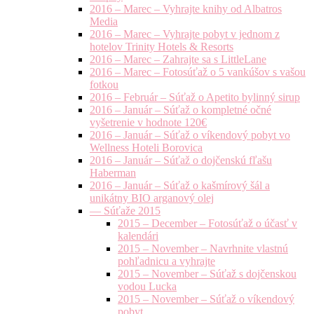
2016 – Marec – Vyhrajte knihy od Albatros
Media
2016 – Marec – Vyhrajte pobyt v jednom z
hotelov Trinity Hotels & Resorts
2016 – Marec – Zahrajte sa s LittleLane
2016 – Marec – Fotosúťaž o 5 vankúšov s vašou
fotkou
2016 – Február – Súťaž o Apetito bylinný sirup
2016 – Január – Súťaž o kompletné očné
vyšetrenie v hodnote 120€
2016 – Január – Súťaž o víkendový pobyt vo
Wellness Hoteli Borovica
2016 – Január – Súťaž o dojčenskú fľašu
Haberman
2016 – Január – Súťaž o kašmírový šál a
unikátny BIO arganový olej
— Súťaže 2015
2015 – December – Fotosúťaž o účasť v
kalendári
2015 – November – Navrhnite vlastnú
pohľadnicu a vyhrajte
2015 – November – Súťaž s dojčenskou
vodou Lucka
2015 – November – Súťaž o víkendový
pobyt