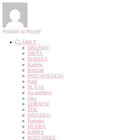
Prihlásiť sa
Pripojiť
ČLÁNKY
BRUŠKO
DIEŤA
RODINA
Kariéra
Prehľad
PSYCHOLOGIA
Radí
SLÁVA
Na návšteve
Otec
ZDRAVIE
ŽIJE
DIVADLO
Fotooko
HUDBA
KNIHY
POZVÁNKY