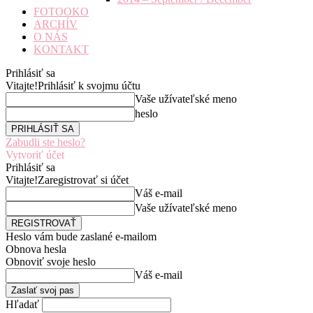
FOTOOKO
ARCHÍV
O NÁS
KONTAKT
Prihlásiť sa
Vitajte!
Prihlásiť k svojmu účtu
Vaše užívateľské meno
heslo
Zabudli ste heslo?
Vytvoriť účet
Prihlásiť sa
Vitajte!
Zaregistrovať si účet
Váš e-mail
Vaše užívateľské meno
Heslo vám bude zaslané e-mailom
Obnova hesla
Obnoviť svoje heslo
Váš e-mail
Hľadať