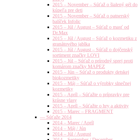
2015 – November – Súťaž o šialený gél do
kúpeľa pre deti
2015 – November – Súťaž o patnerský
balíček Infolic
2015 – Júl / August – Súťaž o masť od
Dr.Max
2015 – Júl / August – Súťaž o kozmetiku z
granátového jablka
2015 – Júl / August – Súťaž o dojčenský
sortiment značky LOVI
2015 – Júl – Súťaž o prírodný sprej proti
komárom značky MAPEZ
2015 – Jún – Súťaž o produkty detskej
biokozmetiky
2015 – Máj – Súťaž o výrobky slnečnej
kozmetiky
2015 – Apríl – Súťažte o prípravky pre
krásne vlasy
2015 – Apríl – Súťažte o hry a aktivity
2015 – Marec – FRAGMENT
— Súťaže 2014
2014 – Marec / Apríl
2014 – Máj / Jún
2014 – Júl / August
2014 – September / December