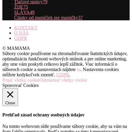
Tlačové správy
79
ŽIJE
75
SLÁVA
49
Články od mamičiek pre mamičky
37
KONTAKT
O NÁS
GDPR
© MAMAMA
Súbory cookie používame na zhromažďovanie štatistických údajov,
optimalizáciu funkčnosti webových stránok a pre online marketing,
aby sme vám poskytli celkovo lepší zážitok. Viac informácií o
súboroch cookie a nastaveniach nájdete
tu
. Nastavenia cookies
môžete kedykoľvek zmeniť.
GDPR
.
Prijať všetky cookie
Odmietnuť všetky cookie
Spravovať Cookies
Close
Prehľad zásad ochrany osobných údajov
Na tomto webovom sídle používame súbory cookie, aby sa vám na
ňom ľahšie orientovalo. Podľa potreby sa tieto kategorizované