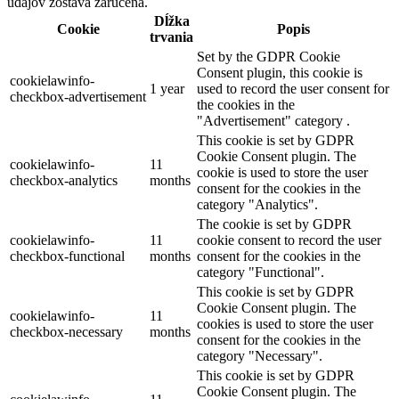
údajov zostáva zaručená.
Dĺžka
Cookie
Popis
trvania
Set by the GDPR Cookie
Consent plugin, this cookie is
cookielawinfo-
1 year
used to record the user consent for
checkbox-advertisement
the cookies in the
"Advertisement" category .
This cookie is set by GDPR
Cookie Consent plugin. The
cookielawinfo-
11
cookie is used to store the user
checkbox-analytics
months
consent for the cookies in the
category "Analytics".
The cookie is set by GDPR
cookielawinfo-
11
cookie consent to record the user
checkbox-functional
months
consent for the cookies in the
category "Functional".
This cookie is set by GDPR
Cookie Consent plugin. The
cookielawinfo-
11
cookies is used to store the user
checkbox-necessary
months
consent for the cookies in the
category "Necessary".
This cookie is set by GDPR
Cookie Consent plugin. The