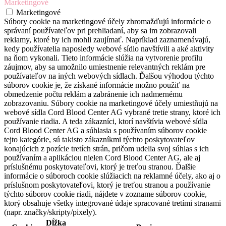
Marketingové
Marketingové
Súbory cookie na marketingové účely zhromažďujú informácie o
správaní používateľov pri prehliadaní, aby sa im zobrazovali
reklamy, ktoré by ich mohli zaujímať. Napríklad zaznamenávajú,
kedy používatelia naposledy webové sídlo navštívili a aké aktivity
na ňom vykonali. Tieto informácie slúžia na vytvorenie profilu
záujmov, aby sa umožnilo umiestnenie relevantných reklám pre
používateľov na iných webových sídlach. Ďalšou výhodou týchto
súborov cookie je, že získané informácie možno použiť na
obmedzenie počtu reklám a zabránenie ich nadmernému
zobrazovaniu. Súbory cookie na marketingové účely umiestňujú na
webové sídla Cord Blood Center AG vybrané tretie strany, ktoré ich
používanie riadia. A teda zákazníci, ktorí navštívia webové sídla
Cord Blood Center AG a súhlasia s používaním súborov cookie
tejto kategórie, sú takisto zákazníkmi týchto poskytovateľov
konajúcich z pozície tretích strán, pričom udelia svoj súhlas s ich
používaním a aplikáciou nielen Cord Blood Center AG, ale aj
príslušnému poskytovateľovi, ktorý je treťou stranou. Ďalšie
informácie o súboroch cookie slúžiacich na reklamné účely, ako aj o
príslušnom poskytovateľovi, ktorý je treťou stranou a používanie
týchto súborov cookie riadi, nájdete v zozname súborov cookie,
ktorý obsahuje všetky integrované údaje spracované tretími stranami
(napr. značky/skripty/pixely).
Dĺžka