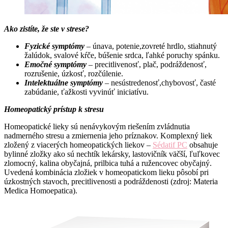
Ako zistíte, že ste v strese?
Fyzické symptómy
–
únava, potenie,zovreté hrdlo, stiahnutý
žalúdok, svalové kŕče, búšenie srdca, ľahké poruchy spánku.
Emočné symptómy
– precitlivenosť, plač, podráždenosť,
rozrušenie, úzkosť, rozčúlenie.
Intelektuálne symptómy
–
nesústredenosť,chybovosť, časté
zabúdanie, ťažkosti vyvinúť iniciatívu.
Homeopatický prístup k stresu
Homeopatické lieky sú nenávykovým riešením zvládnutia
nadmerného stresu a zmiernenia jeho príznakov. Komplexný liek
zložený z viacerých homeopatických liekov –
Sédatif PC
obsahuje
bylinné zložky ako sú nechtík lekársky, lastovičník väčší, ľuľkovec
zlomocný, kalina obyčajná, prilbica tuhá a ružencovec obyčajný.
Uvedená kombinácia zložiek v homeopatickom lieku pôsobí pri
úzkostných stavoch, precitlivenosti a podráždenosti (zdroj: Materia
Medica Homoepatica).