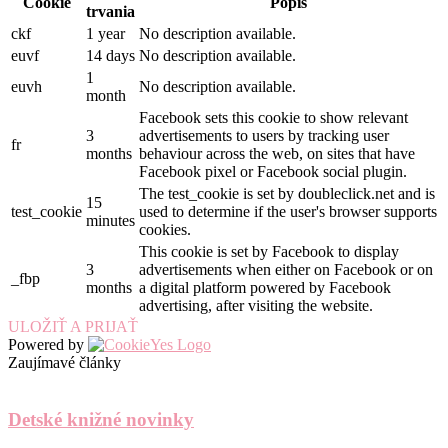
Cookie
Popis
trvania
ckf
1 year
No description available.
euvf
14 days
No description available.
1
euvh
No description available.
month
Facebook sets this cookie to show relevant
3
advertisements to users by tracking user
fr
months
behaviour across the web, on sites that have
Facebook pixel or Facebook social plugin.
The test_cookie is set by doubleclick.net and is
15
test_cookie
used to determine if the user's browser supports
minutes
cookies.
This cookie is set by Facebook to display
3
advertisements when either on Facebook or on
_fbp
months
a digital platform powered by Facebook
advertising, after visiting the website.
ULOŽIŤ A PRIJAŤ
Powered by
Zaujímavé články
Detské knižné novinky