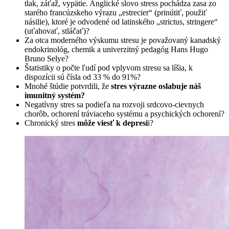
tlak, záťaž, vypätie. Anglické slovo stress pochádza zasa zo
starého francúzskeho výrazu „estrecier“ (prinútiť, použiť
násilie), ktoré je odvodené od latinského „strictus, stringere“
(uťahovať, stláčať)?
Za otca moderného výskumu stresu je považovaný kanadský
endokrinológ, chemik a univerzitný pedagóg Hans Hugo
Bruno Selye?
Štatistiky o počte ľudí pod vplyvom stresu sa líšia, k
dispozícii sú čísla od 33 % do 91%?
Mnohé štúdie potvrdili, že
stres výrazne oslabuje náš
imunitný systém?
Negatívny stres sa podieľa na rozvoji srdcovo-cievnych
chorôb, ochorení tráviaceho systému a psychických ochorení?
Chronický stres
môže viesť k depresi
i?