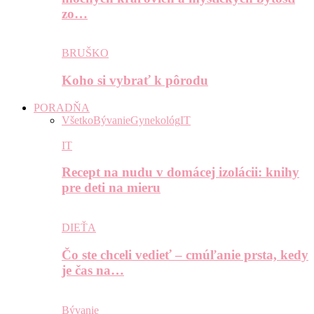
zo…
BRUŠKO
Koho si vybrať k pôrodu
PORADŇA
Všetko
Bývanie
Gynekológ
IT
IT
Recept na nudu v domácej izolácii: knihy
pre deti na mieru
DIEŤA
Čo ste chceli vedieť – cmúľanie prsta, kedy
je čas na…
Bývanie