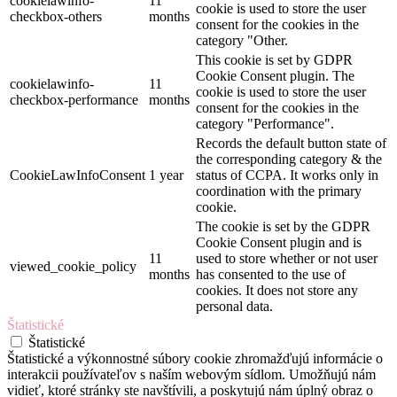
cookielawinfo-
11
cookie is used to store the user
checkbox-others
months
consent for the cookies in the
category "Other.
This cookie is set by GDPR
Cookie Consent plugin. The
cookielawinfo-
11
cookie is used to store the user
checkbox-performance
months
consent for the cookies in the
category "Performance".
Records the default button state of
the corresponding category & the
CookieLawInfoConsent
1 year
status of CCPA. It works only in
coordination with the primary
cookie.
The cookie is set by the GDPR
Cookie Consent plugin and is
11
used to store whether or not user
viewed_cookie_policy
months
has consented to the use of
cookies. It does not store any
personal data.
Štatistické
Štatistické
Štatistické a výkonnostné súbory cookie zhromažďujú informácie o
interakcii používateľov s naším webovým sídlom. Umožňujú nám
vidieť, ktoré stránky ste navštívili, a poskytujú nám úplný obraz o