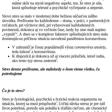
máme skôr na mysli negatívny aspekt, tzn. že stres je sila,
ktorá spôsobuje telesné a psychické vyčerpanie a utrpenie.
Slovo stres sa stalo v modernej dobe bežnou súčasťou nášho
slovníka. Prežívame ho každodenne – doma, v práci, v partnerských
vzťahoch, pri výchove detí, pri vybavovaní každodenných
povinností, dokonca aj vo voľnom čase, kedy by sme mali naplno
„vypnúť“. A dnes sa v komplexe faktorov spôsobujúcich stres stala
dominujúcou príčinou situácia navodená pandémiou koronavírusu.
V zahraničí je čoraz populárnejší výraz
coronavirus anxiety
,
teda úzkosť z koronavírusu.
K dispozícii je dokonca už aj viacero príručiek, ktoré radia,
ako tento typ stresu zmierniť.
Stres denne prežívame, ale málokedy o ňom vieme všetko, čo
potrebujeme
Čo je to stres?
Stres je fyziologická, psychická a fyzická reakcia organizmu na
situáciu, ktorej sa musí prispôsobiť. Určitá dávka stresu je pre náš
život potrebná, pretože nás poháňa k ďalším cieľom, ale chronický