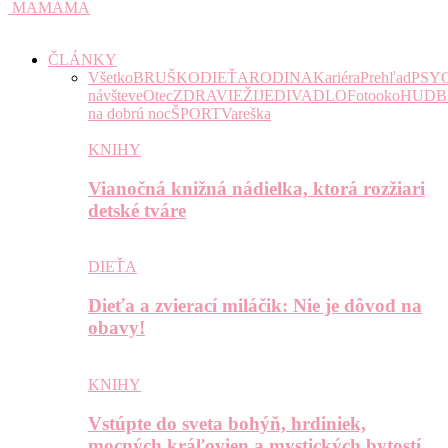
MAMAMA
ČLÁNKY
Všetko
BRUŠKO
DIEŤA
RODINA
Kariéra
Prehľad
PSY
návšteve
Otec
ZDRAVIE
ŽIJE
DIVADLO
Fotooko
HUDB
na dobrú noc
ŠPORT
Vareška
KNIHY
Vianočná knižná nádielka, ktorá rozžiari
detské tváre
DIEŤA
Dieťa a zvierací miláčik: Nie je dôvod na
obavy!
KNIHY
Vstúpte do sveta bohýň, hrdiniek,
mocných kráľovien a mystických bytostí