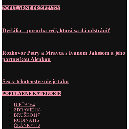
POPULÁRNE PRÍSPEVKY
Dyslália – porucha reči, ktorá sa dá odstrániť
Rozhovor Petry a Mravca s Ivanom Jakešom a jeho
partnerkou Alenkou
Sex v tehotenstve nie je tabu
POPULÁRNE KATEGÓRIE
DIEŤA
164
ZDRAVIE
118
BRUŠKO
117
RODINA
116
ČLÁNKY
112