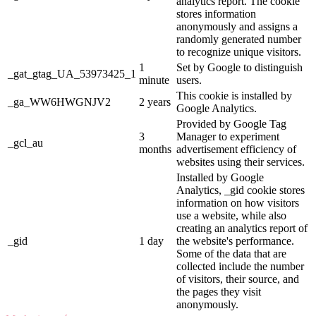
analytics report. The cookie
stores information
anonymously and assigns a
randomly generated number
to recognize unique visitors.
1
Set by Google to distinguish
_gat_gtag_UA_53973425_1
minute
users.
This cookie is installed by
_ga_WW6HWGNJV2
2 years
Google Analytics.
Provided by Google Tag
3
Manager to experiment
_gcl_au
months
advertisement efficiency of
websites using their services.
Installed by Google
Analytics, _gid cookie stores
information on how visitors
use a website, while also
creating an analytics report of
_gid
1 day
the website's performance.
Some of the data that are
collected include the number
of visitors, their source, and
the pages they visit
anonymously.