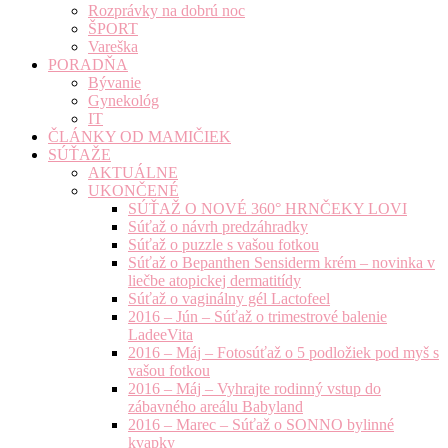
Rozprávky na dobrú noc
ŠPORT
Vareška
PORADŇA
Bývanie
Gynekológ
IT
ČLÁNKY OD MAMIČIEK
SÚŤAŽE
AKTUÁLNE
UKONČENÉ
SÚŤAŽ O NOVÉ 360° HRNČEKY LOVI
Súťaž o návrh predzáhradky
Súťaž o puzzle s vašou fotkou
Súťaž o Bepanthen Sensiderm krém – novinka v
liečbe atopickej dermatitídy
Súťaž o vaginálny gél Lactofeel
2016 – Jún – Súťaž o trimestrové balenie
LadeeVita
2016 – Máj – Fotosúťaž o 5 podložiek pod myš s
vašou fotkou
2016 – Máj – Vyhrajte rodinný vstup do
zábavného areálu Babyland
2016 – Marec – Súťaž o SONNO bylinné
kvapky