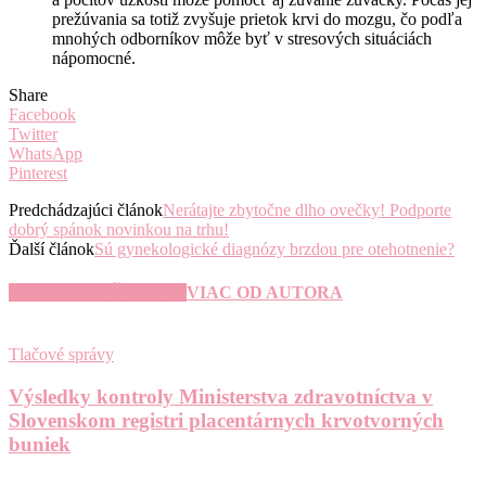
prežúvania sa totiž zvyšuje prietok krvi do mozgu, čo podľa
mnohých odborníkov môže byť v stresových situáciách
nápomocné.
Share
Facebook
Twitter
WhatsApp
Pinterest
Predchádzajúci článok
Nerátajte zbytočne dlho ovečky! Podporte
dobrý spánok novinkou na trhu!
Ďalší článok
Sú gynekologické diagnózy brzdou pre otehotnenie?
SÚVISIACE ČLÁNKY
VIAC OD AUTORA
Tlačové správy
Výsledky kontroly Ministerstva zdravotníctva v
Slovenskom registri placentárnych krvotvorných
buniek