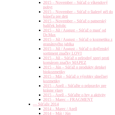
2015 – November – Súťaž o víkendový
pobyt
2015 – November – Súťaž o šialený gél do
kúpeľa pre deti
2015 – November – Súťaž o patnerský
balíček Infolic
2015 – Júl / August – Súťaž o masť od
Dr.Max
2015 – Júl / August – Súťaž o kozmetiku z
granátového jablka
2015 – Júl / August – Súťaž o dojčenský
sortiment značky LOVI
2015 – Júl – Súťaž o prírodný sprej proti
komárom značky MAPEZ
2015 – Jún – Súťaž o produkty detskej
biokozmetiky
2015 – Máj – Súťaž o výrobky slnečnej
kozmetiky
2015 – Apríl – Súťažte o prípravky pre
krásne vlasy
2015 – Apríl – Súťažte o hry a aktivity
2015 – Marec – FRAGMENT
— Súťaže 2014
2014 – Marec / Apríl
2014 – Máj / Jún