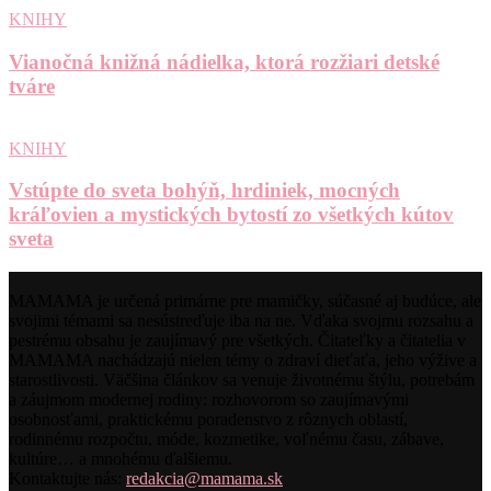
KNIHY
Vianočná knižná nádielka, ktorá rozžiari detské
tváre
KNIHY
Vstúpte do sveta bohýň, hrdiniek, mocných
kráľovien a mystických bytostí zo všetkých kútov
sveta
MAMAMA je určená primárne pre mamičky, súčasné aj budúce, ale
svojimi témami sa nesústreďuje iba na ne. Vďaka svojmu rozsahu a
pestrému obsahu je zaujímavý pre všetkých. Čitateľky a čitatelia v
MAMAMA nachádzajú nielen témy o zdraví dieťaťa, jeho výžive a
starostlivosti. Väčšina článkov sa venuje životnému štýlu, potrebám
a záujmom modernej rodiny: rozhovorom so zaujímavými
osobnosťami, praktickému poradenstvo z rôznych oblastí,
rodinnému rozpočtu, móde, kozmetike, voľnému času, zábave,
kultúre… a mnohému ďalšiemu.
Kontaktujte nás:
redakcia@mamama.sk