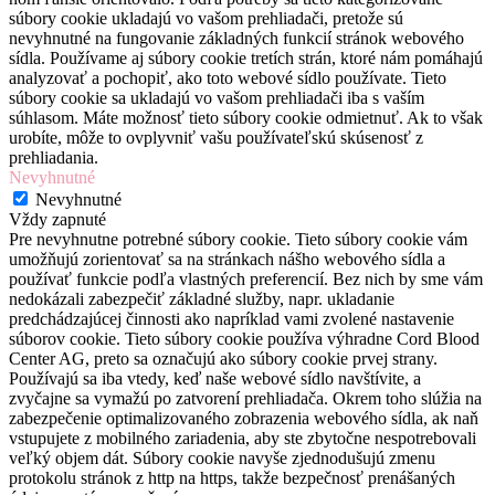
súbory cookie ukladajú vo vašom prehliadači, pretože sú
nevyhnutné na fungovanie základných funkcií stránok webového
sídla. Používame aj súbory cookie tretích strán, ktoré nám pomáhajú
analyzovať a pochopiť, ako toto webové sídlo používate. Tieto
súbory cookie sa ukladajú vo vašom prehliadači iba s vaším
súhlasom. Máte možnosť tieto súbory cookie odmietnuť. Ak to však
urobíte, môže to ovplyvniť vašu používateľskú skúsenosť z
prehliadania.
Nevyhnutné
Nevyhnutné
Vždy zapnuté
Pre nevyhnutne potrebné súbory cookie. Tieto súbory cookie vám
umožňujú zorientovať sa na stránkach nášho webového sídla a
používať funkcie podľa vlastných preferencií. Bez nich by sme vám
nedokázali zabezpečiť základné služby, napr. ukladanie
predchádzajúcej činnosti ako napríklad vami zvolené nastavenie
súborov cookie. Tieto súbory cookie používa výhradne Cord Blood
Center AG, preto sa označujú ako súbory cookie prvej strany.
Používajú sa iba vtedy, keď naše webové sídlo navštívite, a
zvyčajne sa vymažú po zatvorení prehliadača. Okrem toho slúžia na
zabezpečenie optimalizovaného zobrazenia webového sídla, ak naň
vstupujete z mobilného zariadenia, aby ste zbytočne nespotrebovali
veľký objem dát. Súbory cookie navyše zjednodušujú zmenu
protokolu stránok z http na https, takže bezpečnosť prenášaných