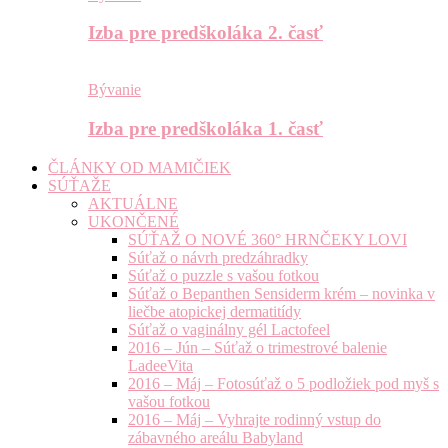
Izba pre predškoláka 2. časť
Bývanie
Izba pre predškoláka 1. časť
ČLÁNKY OD MAMIČIEK
SÚŤAŽE
AKTUÁLNE
UKONČENÉ
SÚŤAŽ O NOVÉ 360° HRNČEKY LOVI
Súťaž o návrh predzáhradky
Súťaž o puzzle s vašou fotkou
Súťaž o Bepanthen Sensiderm krém – novinka v
liečbe atopickej dermatitídy
Súťaž o vaginálny gél Lactofeel
2016 – Jún – Súťaž o trimestrové balenie
LadeeVita
2016 – Máj – Fotosúťaž o 5 podložiek pod myš s
vašou fotkou
2016 – Máj – Vyhrajte rodinný vstup do
zábavného areálu Babyland