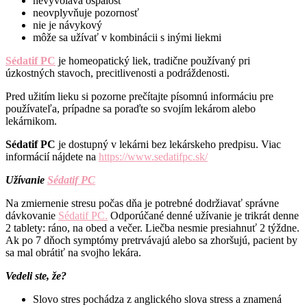
nevyvoláva ospalosť
neovplyvňuje pozornosť
nie je návykový
môže sa užívať v kombinácii s inými liekmi
Sédatif PC
je homeopatický liek, tradične používaný pri
úzkostných stavoch, precitlivenosti a podráždenosti.
Pred užitím lieku si pozorne prečítajte písomnú informáciu pre
používateľa, prípadne sa poraďte so svojím lekárom alebo
lekárnikom.
Sédatif PC
je dostupný v lekárni bez lekárskeho predpisu. Viac
informácií nájdete na
https://www.sedatifpc.sk/
Užívanie
Sédatif PC
Na zmiernenie stresu počas dňa je potrebné dodržiavať správne
dávkovanie
Sédatif PC.
Odporúčané denné užívanie je trikrát denne
2 tablety: ráno, na obed a večer. Liečba nesmie presiahnuť 2 týždne.
Ak po 7 dňoch symptómy pretrvávajú alebo sa zhoršujú, pacient by
sa mal obrátiť na svojho lekára.
Vedeli ste, že?
Slovo stres pochádza z anglického slova stress a znamená