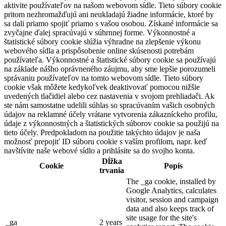
aktivite používateľov na našom webovom sídle. Tieto súbory cookie
pritom nezhromažďujú ani neukladajú žiadne informácie, ktoré by
sa dali priamo spojiť priamo s vašou osobou. Získané informácie sa
zvyčajne ďalej spracúvajú v súhrnnej forme. Výkonnostné a
štatistické súbory cookie slúžia výhradne na zlepšenie výkonu
webového sídla a prispôsobenie online skúsenosti potrebám
používateľa. Výkonnostné a štatistické súbory cookie sa používajú
na základe nášho oprávneného záujmu, aby sme lepšie porozumeli
správaniu používateľov na tomto webovom sídle. Tieto súbory
cookie však môžete kedykoľvek deaktivovať pomocou nižšie
uvedených tlačidiel alebo cez nastavenia v svojom prehliadači. Ak
ste nám samostatne udelili súhlas so spracúvaním vašich osobných
údajov na reklamné účely vrátane vytvorenia zákazníckeho profilu,
údaje z výkonnostných a štatistických súborov cookie sa použijú na
tieto účely. Predpokladom na použitie takýchto údajov je naša
možnosť prepojiť ID súboru cookie s vaším profilom, napr. keď
navštívite naše webové sídlo a prihlásite sa do svojho konta.
Dĺžka
Cookie
Popis
trvania
The _ga cookie, installed by
Google Analytics, calculates
visitor, session and campaign
data and also keeps track of
site usage for the site's
_ga
2 years