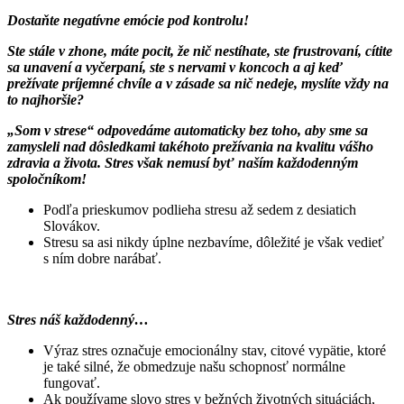
Dostaňte negatívne emócie pod kontrolu!
Ste stále v zhone, máte pocit, že nič nestíhate, ste frustrovaní, cítite
sa unavení a vyčerpaní, ste s nervami v koncoch a aj keď
prežívate príjemné chvíle a v zásade sa nič nedeje, myslíte vždy na
to najhoršie?
„Som v strese“ odpovedáme automaticky bez toho, aby sme sa
zamysleli nad dôsledkami takéhoto prežívania na kvalitu vášho
zdravia a života.
Stres však nemusí byť naším každodenným
spoločníkom!
Podľa prieskumov podlieha stresu až sedem z desiatich
Slovákov.
Stresu sa asi nikdy úplne nezbavíme, dôležité je však vedieť
s ním dobre narábať.
Stres náš každodenný…
Výraz stres označuje emocionálny stav, citové vypätie, ktoré
je také silné, že obmedzuje našu schopnosť normálne
fungovať.
Ak používame slovo stres v bežných životných situáciách,