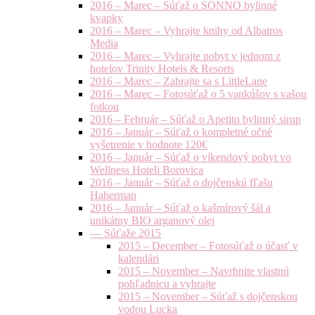
2016 – Marec – Súťaž o SONNO bylinné
kvapky
2016 – Marec – Vyhrajte knihy od Albatros
Media
2016 – Marec – Vyhrajte pobyt v jednom z
hotelov Trinity Hotels & Resorts
2016 – Marec – Zahrajte sa s LittleLane
2016 – Marec – Fotosúťaž o 5 vankúšov s vašou
fotkou
2016 – Február – Súťaž o Apetito bylinný sirup
2016 – Január – Súťaž o kompletné očné
vyšetrenie v hodnote 120€
2016 – Január – Súťaž o víkendový pobyt vo
Wellness Hoteli Borovica
2016 – Január – Súťaž o dojčenskú fľašu
Haberman
2016 – Január – Súťaž o kašmírový šál a
unikátny BIO arganový olej
— Súťaže 2015
2015 – December – Fotosúťaž o účasť v
kalendári
2015 – November – Navrhnite vlastnú
pohľadnicu a vyhrajte
2015 – November – Súťaž s dojčenskou
vodou Lucka